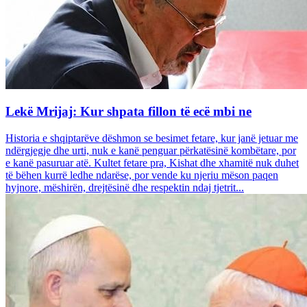
Lekë Mrijaj: Kur shpata fillon të ecë mbi ne
Historia e shqiptarëve dëshmon se besimet fetare, kur janë jetuar me
ndërgjegje dhe urti, nuk e kanë penguar përkatësinë kombëtare, por
e kanë pasuruar atë. Kultet fetare pra, Kishat dhe xhamitë nuk duhet
të bëhen kurrë ledhe ndarëse, por vende ku njeriu mëson paqen
hyjnore, mëshirën, drejtësinë dhe respektin ndaj tjetrit...