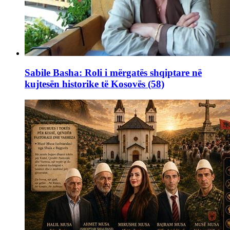
Sabile Basha: Roli i mërgatës shqiptare në
kujtesën historike të Kosovës (58)