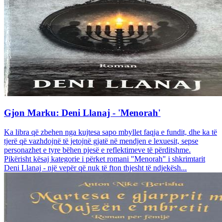
Gjon Marku: Deni Llanaj - 'Menorah'
Ka libra që zbehen nga kujtesa sapo mbyllet faqja e fundit, dhe ka të
tjerë që vazhdojnë të jetojnë gjatë në mendjen e lexuesit, sepse
personazhet e tyre bëhen pjesë e reflektimeve të përditshme.
Pikërisht kësaj kategorie i përket romani "Menorah" i shkrimtarit
Deni Llanaj - një vepër që nuk të fton thjesht të ndjekësh...