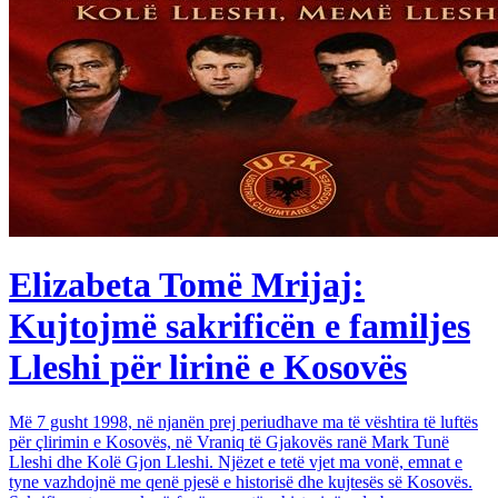
Elizabeta Tomë Mrijaj:
Kujtojmë sakrificën e familjes
Lleshi për lirinë e Kosovës
Më 7 gusht 1998, në njanën prej periudhave ma të vështira të luftës
për çlirimin e Kosovës, në Vraniq të Gjakovës ranë Mark Tunë
Lleshi dhe Kolë Gjon Lleshi. Njëzet e tetë vjet ma vonë, emnat e
tyne vazhdojnë me qenë pjesë e historisë dhe kujtesës së Kosovës.