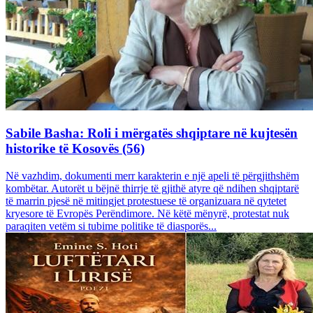
Sabile Basha: Roli i mërgatës shqiptare në kujtesën
historike të Kosovës (56)
Në vazhdim, dokumenti merr karakterin e një apeli të përgjithshëm
kombëtar. Autorët u bëjnë thirrje të gjithë atyre që ndihen shqiptarë
të marrin pjesë në mitingjet protestuese të organizuara në qytetet
kryesore të Evropës Perëndimore. Në këtë mënyrë, protestat nuk
paraqiten vetëm si tubime politike të diasporës...