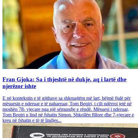
Fran Gjoka: Sa i thjeshtë në dukje, aq i lartë dhe
njerëzor ishte
E në kontekstin e të gjithave sa shkruajtëm më lart, bëjmë fjalë për
mësuesin e nderuar e të paharruar, Tom Beqiri, i cili ndërroi jetë në
moshën 78- vjeçare nga një sëmundje e rëndë. Mësuesi i nderuar,
Tom Beqiri u lind në fshatin Simon. Shkollën fillore dhe 7-vjeçare e
kreu në fshatin e tij të lindjes...