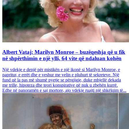
Albert Vataj: Marilyn Monroe – buzëqeshja që u fik
në shpërthimin e një ylli, 64 vite që ndaluan kohën
Një vdekje e denjë për mistikën e një ikonë si Marilyn Monroe, e
papritur, e errët dhe e veshur me velin e pluhurt të sekreteve. Një
fund që la pas më shumë pyetje se përgjigje, duke mbjellë dekada
me trille, hipoteza dhe teori konspirative që nuk u zbehën kurrë.
Edhe në panoramën e saj mortore, ajo vdekje ruajti një shkëlqim të...