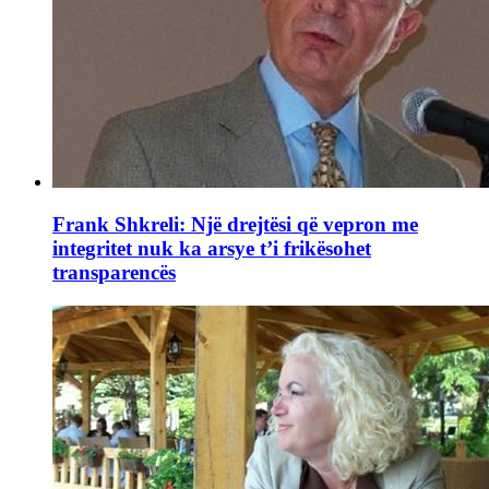
Frank Shkreli: Një drejtësi që vepron me
integritet nuk ka arsye t’i frikësohet
transparencës