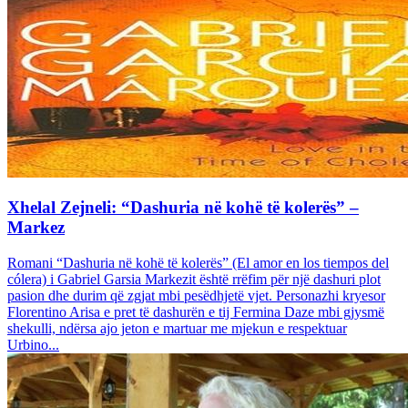
Xhelal Zejneli: “Dashuria në kohë të kolerës” –
Markez
Romani “Dashuria në kohë të kolerës” (El amor en los tiempos del
cólera) i Gabriel Garsia Markezit është rrëfim për një dashuri plot
pasion dhe durim që zgjat mbi pesëdhjetë vjet. Personazhi kryesor
Florentino Arisa e pret të dashurën e tij Fermina Daze mbi gjysmë
shekulli, ndërsa ajo jeton e martuar me mjekun e respektuar
Urbino...