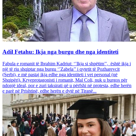
Adil Fetahu: Ikja nga burgu dhe nga identiteti
Fabula e romanit të Ibrahim Kadriut: ‘’Ikja si shpëtim’’, është ikja i
një të riu shqiptar nga burgu ‘’Zabela’’ i qytetit të Pozharevcit
(Serbi), e më pastaj ikja edhe nga identiteti i vet personal (në
Shqipëri). Kryeprotagonisti i romanit, Mal Coli, nuk u burgos për
ndonjë ideal, por e zuri taksirati që u përfshi në protesta, edhe herën
e parë në Prishtinë, edhe herën e dytë në Tiranë...