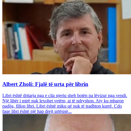
Albert Zholi: Fjalë të urta për librin
Libri është dritarja nga e cila njeriu sheh botën pa lëvizur nga vendi.
Një libër i mirë nuk lexohet vetëm, ai të ndryshon. Aty ku mbaron
padija, fillon libri. Libri është miku që nuk të tradhton kurrë. Çdo
faqe libri është një hap drejt urtësisë...