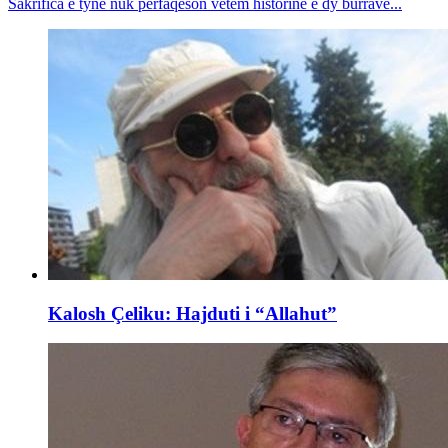
Sakrifica e tyne nuk përfaqëson vetëm historinë e dy burrave...
Kalosh Çeliku: Hajduti i “Allahut”