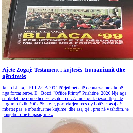
Ajete Zogaj: Testament i kujtesës, humanizmit dhe
qëndresës
Jahja Lluka, “BLLACA ‘99” Përjetimet e të dëbuarve me dhunë
nga forcat serbe, II, Botoi “Office Printy” Prishtinë, 2026 Një nga
simbolet më domethënëse është treni. Ai nuk përfaqëson thjeshtë
largimin fizik të të dëbuarve, por ndarjen mes dy botëve: asaj që
mbetet pas, e mbushur me kujtime, dhe asaj që i pret në vazhdim, të
panjohur dhe të pasigurtë...