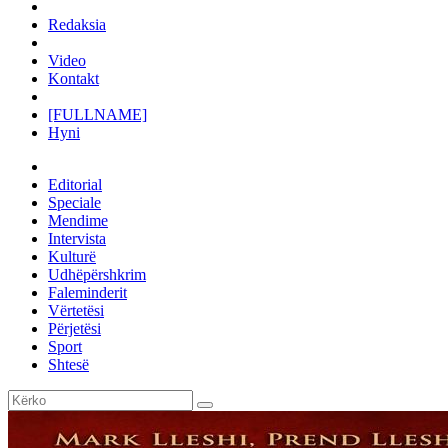
Redaksia
Video
Kontakt
[FULLNAME]
Hyni
Editorial
Speciale
Mendime
Intervista
Kulturë
Udhëpërshkrim
Faleminderit
Vërtetësi
Përjetësi
Sport
Shtesë