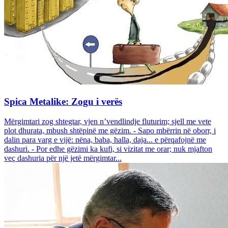
Spica Metalike: Zogu i verës
Mërgimtari zog shtegtar, vjen n’vendlindje fluturim; sjell me vete
plot dhurata, mbush shtëpinë me gëzim. - Sapo mbërrin në oborr, i
dalin para varg e vijë: nëna, baba, halla, daja... e përqafojnë me
dashuri. - Por edhe gëzimi ka kufi, si vizitat me orar; nuk mjafton
veç dashuria për një jetë mërgimtar...