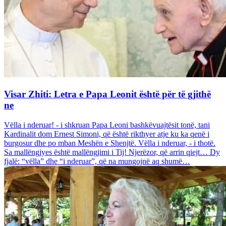
Visar Zhiti: Letra e Papa Leonit është për të gjithë
ne
Vëlla i nderuar! - i shkruan Papa Leoni bashkëvuajtësit tonë, tani
Kardinalit dom Ernest Simoni, që është rikthyer atje ku ka qenë i
burgosur dhe po mban Meshën e Shenjtë. Vëlla i nderuar, - i thotë.
Sa mallëngjyes është mallëngjimi i Tij! Njerëzor, që arrin qiejt… Dy
fjalë: “vëlla” dhe “i nderuar”, që na mungojnë aq shumë…