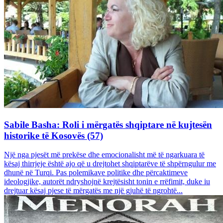
Sabile Basha: Roli i mërgatës shqiptare në kujtesën
historike të Kosovës (57)
Një nga pjesët më prekëse dhe emocionalisht më të ngarkuara të
kësaj thirrjeje është ajo që u drejtohet shqiptarëve të shpërngulur me
dhunë në Turqi. Pas polemikave politike dhe përcaktimeve
ideologjike, autorët ndryshojnë krejtësisht tonin e rrëfimit, duke iu
drejtuar kësaj pjese të mërgatës me një gjuhë të ngrohtë...