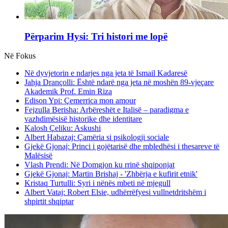
Përparim Hysi: Tri histori me lopë
Në Fokus
Në dyvjetorin e ndarjes nga jeta të Ismail Kadaresë
Jahja Drançolli: Është ndarë nga jeta në moshën 89-vjeçare
Akademik Prof. Emin Riza
Edison Ypi: Çemerrica mon amour
Fejzulla Berisha: Arbëreshët e Italisë – paradigma e
vazhdimësisë historike dhe identitare
Kalosh Çeliku: Askushi
Albert Habazaj: Çamëria si psikologji sociale
Gjekë Gjonaj: Princi i gojëtarisë dhe mbledhësi i thesareve të
Malësisë
Vlash Prendi: Në Domgjon ku rrinë shqiponjat
Gjekë Gjonaj: Martin Brishaj - 'Zhbërja e kufirit etnik'
Kristaq Turtulli: Syri i nënës mbeti në mjegull
Albert Vataj: Robert Elsie, udhërrëfyesi vullnetdritshëm i
shpirtit shqiptar