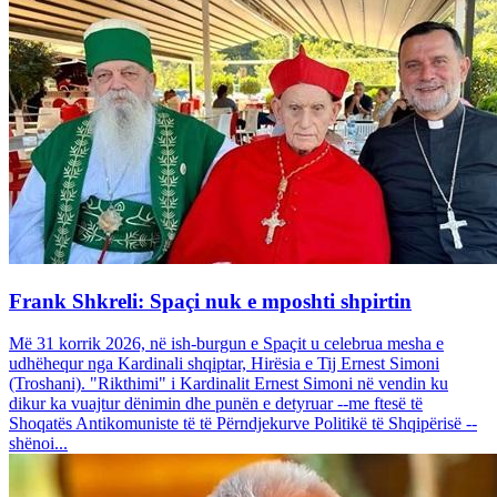
Frank Shkreli: Spaçi nuk e mposhti shpirtin
Më 31 korrik 2026, në ish-burgun e Spaçit u celebrua mesha e
udhëhequr nga Kardinali shqiptar, Hirësia e Tij Ernest Simoni
(Troshani). "Rikthimi" i Kardinalit Ernest Simoni në vendin ku
dikur ka vuajtur dënimin dhe punën e detyruar --me ftesë të
Shoqatës Antikomuniste të të Përndjekurve Politikë të Shqipërisë --
shënoi...