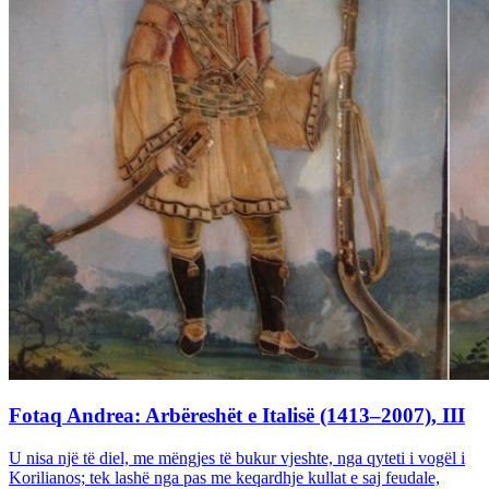
Fotaq Andrea: Arbëreshët e Italisë (1413–2007), III
U nisa një të diel, me mëngjes të bukur vjeshte, nga qyteti i vogël i
Korilianos; tek lashë nga pas me keqardhje kullat e saj feudale,