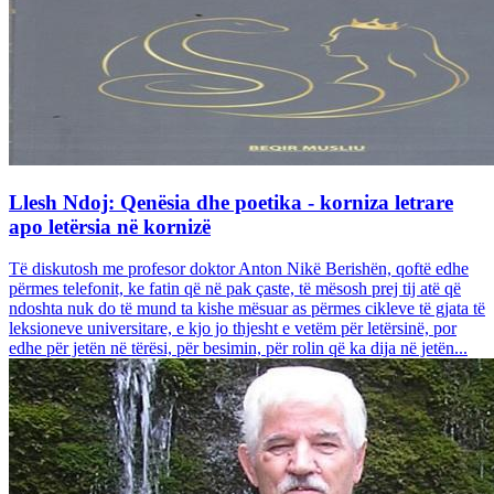
Llesh Ndoj: Qenësia dhe poetika - korniza letrare
apo letërsia në kornizë
Të diskutosh me profesor doktor Anton Nikë Berishën, qoftë edhe
përmes telefonit, ke fatin që në pak çaste, të mësosh prej tij atë që
ndoshta nuk do të mund ta kishe mësuar as përmes cikleve të gjata të
leksioneve universitare, e kjo jo thjesht e vetëm për letërsinë, por
edhe për jetën në tërësi, për besimin, për rolin që ka dija në jetën...