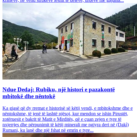
krahëve, në vend strukeve leshit të deleve, tirqëve me gajtana...
Ndue Dedaj: Rubiku, një histori e pazakontë
mbitokë dhe nëntokë
Ka gjasë që dy rremat e historisë së këtij vendi, e mbitokshme dhe e
nëntokshme, të jenë të lashtë njësoj, kur mendon se ishin Pirustët,
zotëruesit e bakrit të Matit e Mirditës, që e çuan zejen e tyre të
nxjerrjes dhe përpunimit të këtij minerali me ngjyra deri në (Dakì)
Rumani, ku lanë dhe një fshat në emrin e tyre...