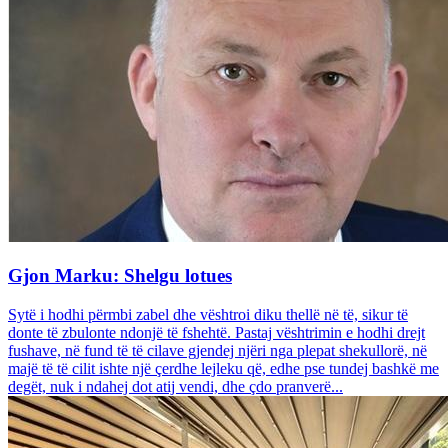
Gjon Marku: Shelgu lotues
Sytë i hodhi përmbi zabel dhe vështroi diku thellë në të, sikur të
donte të zbulonte ndonjë të fshehtë. Pastaj vështrimin e hodhi drejt
fushave, në fund të të cilave gjendej njëri nga plepat shekullorë, në
majë të të cilit ishte një çerdhe lejleku që, edhe pse tundej bashkë me
degët, nuk i ndahej dot atij vendi, dhe çdo pranverë...