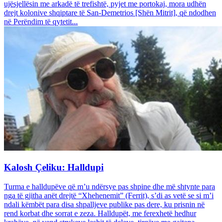
ujësjellësin me arkadë të trefishtë, pyjet me portokaj, mora udhën
drejt kolonive shqiptare të San-Demetrios [Shën Mitrit], që ndodhen
në Perëndim të qytetit...
Kalosh Çeliku: Halldupi
Turma e halldupëve që m’u ndërsye pas shpine dhe më shtynte para
nga të gjitha anët drejtë “Xhehenemit” (Ferrit), s’di as vetë se si m’i
ndali këmbët para disa shpalljeve publike pas dere, ku prisnin në
rend korbat dhe sorrat e zeza. Halldupët, me ferexhetë hedhur