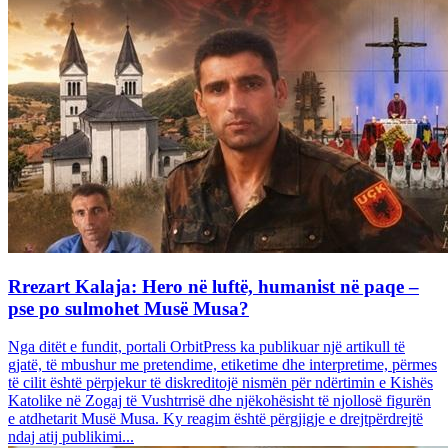
Rrezart Kalaja: Hero në luftë, humanist në paqe –
pse po sulmohet Musë Musa?
Nga ditët e fundit, portali OrbitPress ka publikuar një artikull të
gjatë, të mbushur me pretendime, etiketime dhe interpretime, përmes
të cilit është përpjekur të diskreditojë nismën për ndërtimin e Kishës
Katolike në Zogaj të Vushtrrisë dhe njëkohësisht të njollosë figurën
e atdhetarit Musë Musa. Ky reagim është përgjigje e drejtpërdrejtë
ndaj atij publikimi...