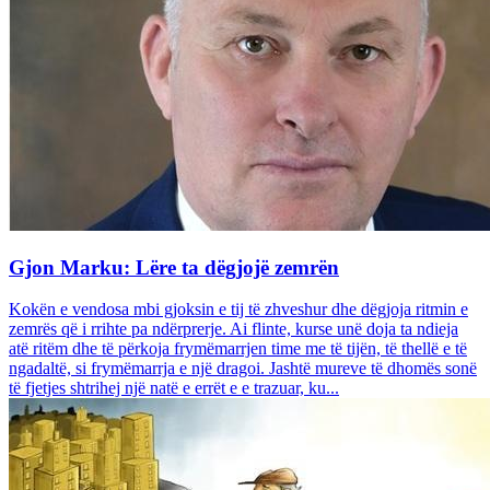
Gjon Marku: Lëre ta dëgjojë zemrën
Kokën e vendosa mbi gjoksin e tij të zhveshur dhe dëgjoja ritmin e
zemrës që i rrihte pa ndërprerje. Ai flinte, kurse unë doja ta ndieja
atë ritëm dhe të përkoja frymëmarrjen time me të tijën, të thellë e të
ngadaltë, si frymëmarrja e një dragoi. Jashtë mureve të dhomës sonë
të fjetjes shtrihej një natë e errët e e trazuar, ku...