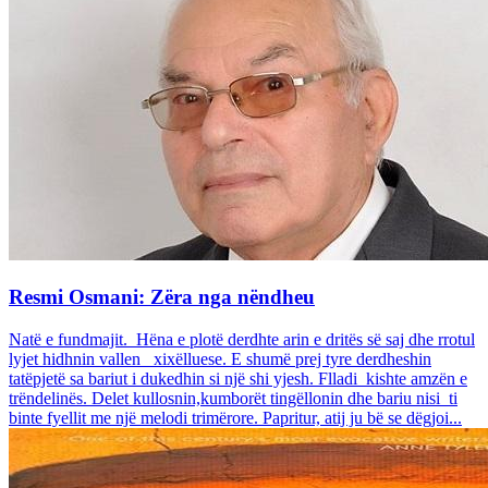
Resmi Osmani: Zëra nga nëndheu
Natë e fundmajit. Hëna e plotë derdhte arin e dritës së saj dhe rrotul
lyjet hidhnin vallen xixëlluese. E shumë prej tyre derdheshin
tatëpjetë sa bariut i dukedhin si një shi yjesh. Flladi kishte amzën e
trëndelinës. Delet kullosnin,kumborët tingëllonin dhe bariu nisi ti
binte fyellit me një melodi trimërore. Papritur, atij ju bë se dëgjoi...