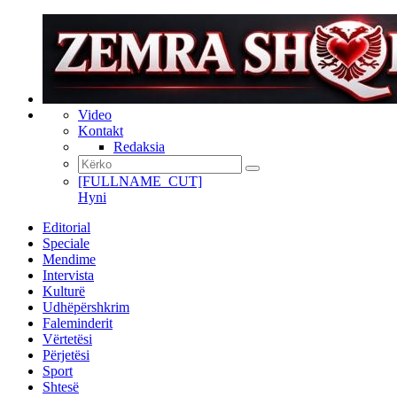
Video
Kontakt
Redaksia
[FULLNAME_CUT]
Hyni
Editorial
Speciale
Mendime
Intervista
Kulturë
Udhëpërshkrim
Faleminderit
Vërtetësi
Përjetësi
Sport
Shtesë