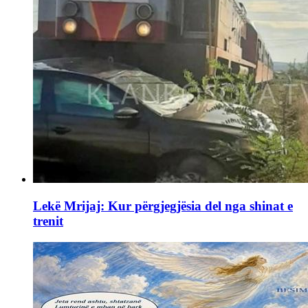
Lekë Mrijaj: Kur përgjegjësia del nga shinat e
trenit