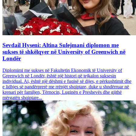
Sevdail Hyseni: Altina Sulejmani diplomon me
sukses të shkëlqyer në University of Greenwich në
Londër
Diplomimi me sukses në Fakultetin Ekonomik të University of
Greenwich në Londër, është një histori që tejkalon suksesin
individual. Ai, është një dëshmi e fuqisë së dijes, e përkushtimit dhe
e lidhjes së pandërprerë me rrënjët shqiptare, duke u shndërruar në
krenari për familjen, Tërnocin, Luginën e Preshevës dhe gjithë
mërgatën shqiptare...