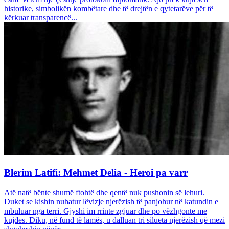
historike, simbolikën kombëtare dhe të drejtën e qytetarëve për të
kërkuar transparencë...
Blerim Latifi: Mehmet Delia - Heroi pa varr
Atë natë bënte shumë ftohtë dhe qentë nuk pushonin së lehuri.
Duket se kishin nuhatur lëvizje njerëzish të panjohur në katundin e
mbuluar nga terri. Gjyshi im rrinte zgjuar dhe po vëzhgonte me
kujdes. Diku, në fund të lamës, u dalluan tri silueta njerëzish që mezi