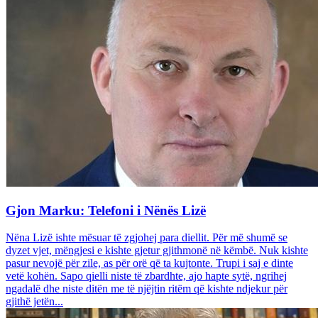
Gjon Marku: Telefoni i Nënës Lizë
Nëna Lizë ishte mësuar të zgjohej para diellit. Për më shumë se
dyzet vjet, mëngjesi e kishte gjetur gjithmonë në këmbë. Nuk kishte
pasur nevojë për zile, as për orë që ta kujtonte. Trupi i saj e dinte
vetë kohën. Sapo qielli niste të zbardhte, ajo hapte sytë, ngrihej
ngadalë dhe niste ditën me të njëjtin ritëm që kishte ndjekur për
gjithë jetën...