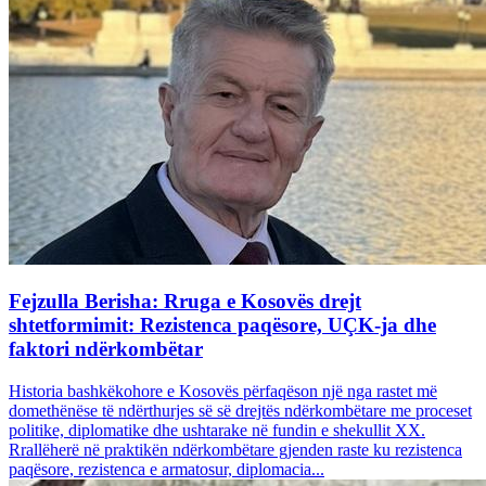
Fejzulla Berisha: Rruga e Kosovës drejt
shtetformimit: Rezistenca paqësore, UÇK-ja dhe
faktori ndërkombëtar
Historia bashkëkohore e Kosovës përfaqëson një nga rastet më
domethënëse të ndërthurjes së së drejtës ndërkombëtare me proceset
politike, diplomatike dhe ushtarake në fundin e shekullit XX.
Rrallëherë në praktikën ndërkombëtare gjenden raste ku rezistenca
paqësore, rezistenca e armatosur, diplomacia...