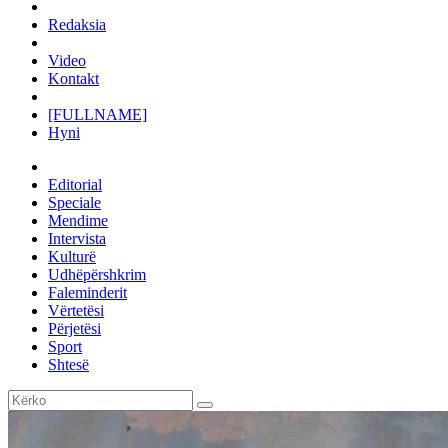
Redaksia
Video
Kontakt
[FULLNAME]
Hyni
Editorial
Speciale
Mendime
Intervista
Kulturë
Udhëpërshkrim
Faleminderit
Vërtetësi
Përjetësi
Sport
Shtesë