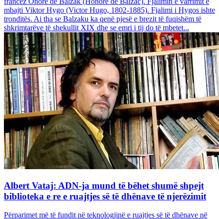
francez Onore dë Balzak (Honoré de Balzac). Fjalimin e varrimit e
mbajti Viktor Hygo (Victor Hugo, 1802-1885). Fjalimi i Hygos ishte
tronditës. Ai tha se Balzaku ka qenë pjesë e brezit të fuqishëm të
shkrimtarëve të shekullit XIX dhe se emri i tij do të mbetet...
Albert Vataj: ADN-ja mund të bëhet shumë shpejt
biblioteka e re e ruajtjes së të dhënave të njerëzimit
Përparimet më të fundit në teknologjinë e ruajtjes së të dhënave në