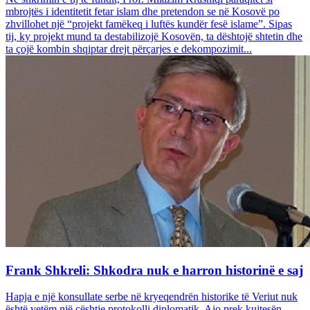
mbrojtës i identitetit fetar islam dhe pretendon se në Kosovë po
zhvillohet një “projekt famëkeq i luftës kundër fesë islame”. Sipas
tij, ky projekt mund ta destabilizojë Kosovën, ta dështojë shtetin dhe
ta çojë kombin shqiptar drejt përçarjes e dekompozimit...
Frank Shkreli: Shkodra nuk e harron historinë e saj
Hapja e një konsullate serbe në kryeqendrën historike të Veriut nuk
është vetëm një çështje protokolli diplomatik. Ajo prek kujtesën