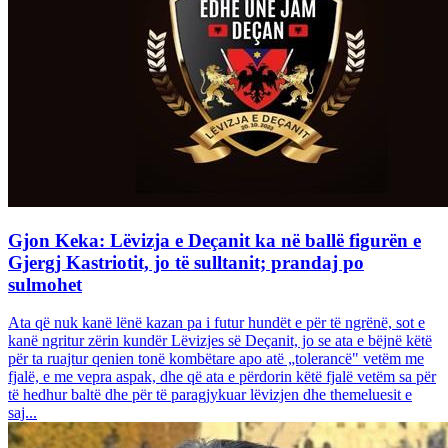
Gjon Keka: Lëvizja e Deçanit ka në ballë figurën e
Gjergj Kastriotit, jo të sulltanit; prandaj po
sulmohet
Ata që nuk kanë lënë kazan pa i futur hundët e për të ngrënë, sot e
kanë ngritur zërin kundër Lëvizjes së Deçanit, jo se ata e bëjnë këtë
për ta ruajtur qenien tonë kombëtare apo atë „tolerancë" vetëm me
fjalë, e me vepra aspak, dhe që ata e përdorin këtë fjalë vetëm sa për
të hedhur baltë dhe për të paragjykuar lëvizjen dhe themeluesit e
saj...