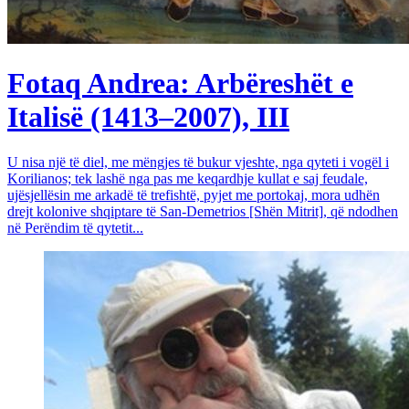
Fotaq Andrea: Arbëreshët e
Italisë (1413–2007), III
U nisa një të diel, me mëngjes të bukur vjeshte, nga qyteti i vogël i
Korilianos; tek lashë nga pas me keqardhje kullat e saj feudale,
ujësjellësin me arkadë të trefishtë, pyjet me portokaj, mora udhën
drejt kolonive shqiptare të San-Demetrios [Shën Mitrit], që ndodhen
në Perëndim të qytetit...