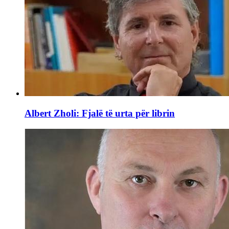
Albert Zholi: Fjalë të urta për librin