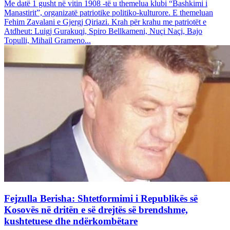
Me datë 1 gusht në vitin 1908 -të u themelua klubi “Bashkimi i
Manastirit”, organizatë patriotike politiko-kulturore. E themeluan
Fehim Zavalani e Gjergj Qiriazi. Krah për krahu me patriotët e
Atdheut: Luigj Gurakuqi, Spiro Bellkameni, Nuçi Naçi, Bajo
Topulli, Mihail Grameno...
Fejzulla Berisha: Shtetformimi i Republikës së
Kosovës në dritën e së drejtës së brendshme,
kushtetuese dhe ndërkombëtare