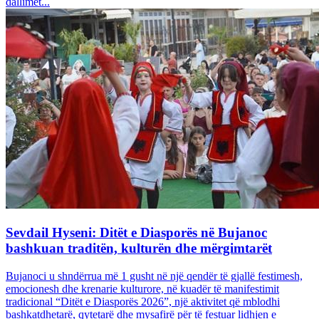
dallimet...
Sevdail Hyseni: Ditët e Diasporës në Bujanoc
bashkuan traditën, kulturën dhe mërgimtarët
Bujanoci u shndërrua më 1 gusht në një qendër të gjallë festimesh,
emocionesh dhe krenarie kulturore, në kuadër të manifestimit
tradicional “Ditët e Diasporës 2026”, një aktivitet që mblodhi
bashkatdhetarë, qytetarë dhe mysafirë për të festuar lidhjen e