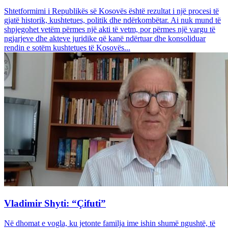
Shtetformimi i Republikës së Kosovës është rezultat i një procesi të
gjatë historik, kushtetues, politik dhe ndërkombëtar. Ai nuk mund të
shpjegohet vetëm përmes një akti të vetm, por përmes një vargu të
ngjarjeve dhe akteve juridike që kanë ndërtuar dhe konsoliduar
rendin e sotëm kushtetues të Kosovës...
Vladimir Shyti: “Çifuti”
Në dhomat e vogla, ku jetonte familja ime ishin shumë ngushtë, të