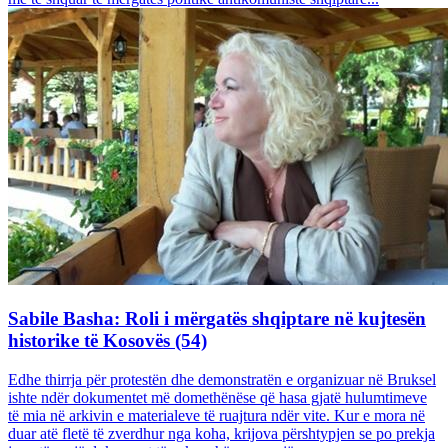
Sabile Basha: Roli i mërgatës shqiptare në kujtesën
historike të Kosovës (54)
Edhe thirrja për protestën dhe demonstratën e organizuar në Bruksel
ishte ndër dokumentet më domethënëse që hasa gjatë hulumtimeve
të mia në arkivin e materialeve të ruajtura ndër vite. Kur e mora në
duar atë fletë të zverdhur nga koha, krijova përshtypjen se po prekja