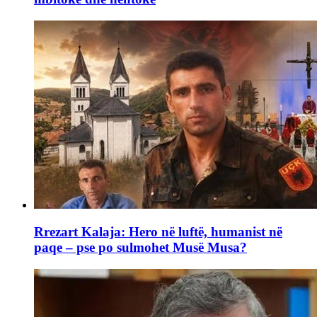
Rrezart Kalaja: Hero në luftë, humanist në
paqe – pse po sulmohet Musë Musa?