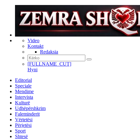
Video
Kontakt
Redaksia
[FULLNAME_CUT]
Hyni
Editorial
Speciale
Mendime
Intervista
Kulturë
Udhëpërshkrim
Faleminderit
Vërtetësi
Përjetësi
Sport
Shtesë