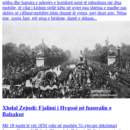
gjitha dhe hapsira e ndenjes e koridorit qenë të mbushura me disa
mobilje, të cilat i kishim sjellë këtu në qytet nga shtëpia e madhe pas
shitjes së çifligut;mobiljet ishin shumë të vjetra, prej druri arre. Nëna
ime, zonja Jani, një grua e bëshme, damë e shkuar...
Xhelal Zejneli: Fjalimi i Hygosë në funeralin e
Balzakut
Më 18 gusht të viti 1850 vdiq në moshën 51-vjeçare shkrimtari