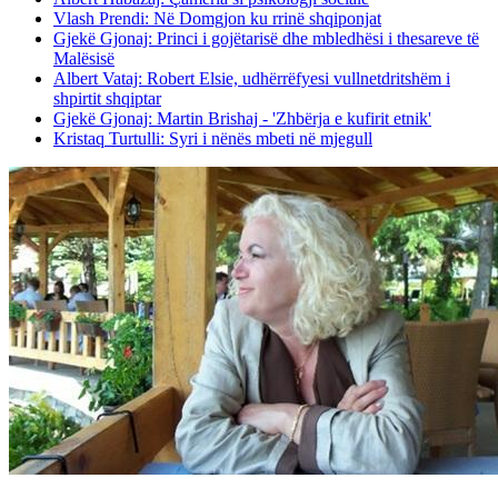
Vlash Prendi: Në Domgjon ku rrinë shqiponjat
Gjekë Gjonaj: Princi i gojëtarisë dhe mbledhësi i thesareve të
Malësisë
Albert Vataj: Robert Elsie, udhërrëfyesi vullnetdritshëm i
shpirtit shqiptar
Gjekë Gjonaj: Martin Brishaj - 'Zhbërja e kufirit etnik'
Kristaq Turtulli: Syri i nënës mbeti në mjegull