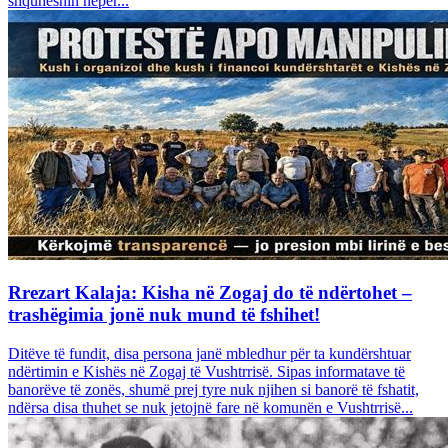
shquheshin nëpër...
Rrezart Kalaja: Kisha në Zogaj do të ndërtohet –
trashëgimia jonë nuk mund të fshihet!
Ditëve të fundit, disa persona janë mbledhur për ta kundërshtuar
ndërtimin e Kishës në Zogaj të Vushtrrisë. Sipas informatave të
banorëve të zonës, shumë prej tyre nuk njihen si banorë të fshatit,
ndërsa disa thuhet se nuk jetojnë fare në komunën e Vushtrrisë...