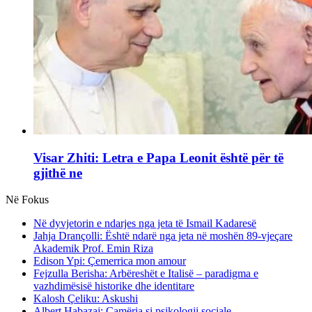
Visar Zhiti: Letra e Papa Leonit është për të
gjithë ne
Në Fokus
Në dyvjetorin e ndarjes nga jeta të Ismail Kadaresë
Jahja Drançolli: Është ndarë nga jeta në moshën 89-vjeçare
Akademik Prof. Emin Riza
Edison Ypi: Çemerrica mon amour
Fejzulla Berisha: Arbëreshët e Italisë – paradigma e
vazhdimësisë historike dhe identitare
Kalosh Çeliku: Askushi
Albert Habazaj: Çamëria si psikologji sociale