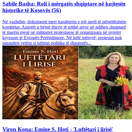
Sabile Basha: Roli i mërgatës shqiptare në kujtesën
historike të Kosovës (56)
Në vazhdim, dokumenti merr karakterin e një apeli të përgjithshëm
kombëtar. Autorët u bëjnë thirrje të gjithë atyre që ndihen shqiptarë
të marrin pjesë në mitingjet protestuese të organizuara në qytetet
kryesore të Evropës Perëndimore. Në këtë mënyrë, protestat nuk
paraqiten vetëm si tubime politike të diasporës...
Viron Kona: Emine S. Hoti - 'Luftëtari i lirisë'