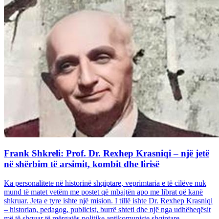
Frank Shkreli: Prof. Dr. Rexhep Krasniqi – një jetë
në shërbim të arsimit, kombit dhe lirisë
Ka personalitete në historinë shqiptare, veprimtaria e të cilëve nuk
mund të matet vetëm me postet që mbajtën apo me librat që kanë
shkruar. Jeta e tyre ishte një mision. I tillë ishte Dr. Rexhep Krasniqi
– historian, pedagog, publicist, burrë shteti dhe një nga udhëheqësit
më të shquar të mërgatës politike antikomuniste shqiptare...