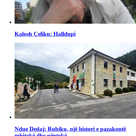
Kalosh Çeliku: Halldupi
Ndue Dedaj: Rubiku, një histori e pazakontë
mbitokë dhe nëntokë