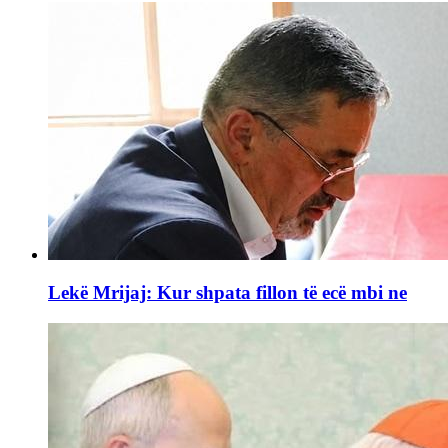
Lekë Mrijaj: Kur shpata fillon të ecë mbi ne