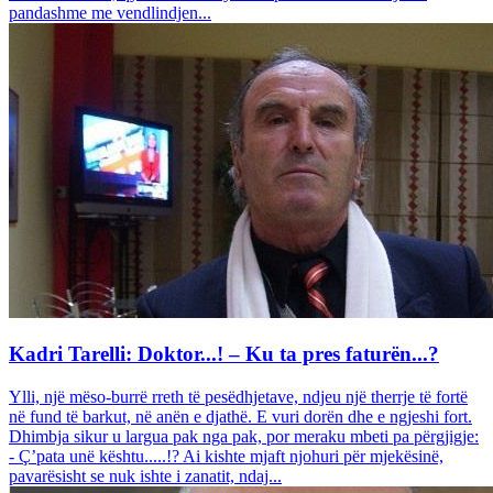
pandashme me vendlindjen...
Kadri Tarelli: Doktor...! – Ku ta pres faturën...?
Ylli, një mëso-burrë rreth të pesëdhjetave, ndjeu një therrje të fortë
në fund të barkut, në anën e djathë. E vuri dorën dhe e ngjeshi fort.
Dhimbja sikur u largua pak nga pak, por meraku mbeti pa përgjigje:
- Ç’pata unë kështu.....!? Ai kishte mjaft njohuri për mjekësinë,
pavarësisht se nuk ishte i zanatit, ndaj...