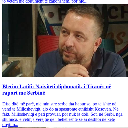
jo vetëm një dokument të zakonshëm, por një...
Blerim Latifi: Naiviteti diplomatik i Tiranës në
raport me Serbinë
Disa ditë më parë, një ministre serbe tha hapur se, po të ishte në
vend të Millosheviqit, ajo do ta spastronte etnikisht Kosovën. Në
fakt, Millosheviqi e pati provuar, por nuk ia doli. Sot, në Serbi, nga
shumica, e vetmja vërejtje që i bëhet është se ai dështoi në këtë
drejtim...