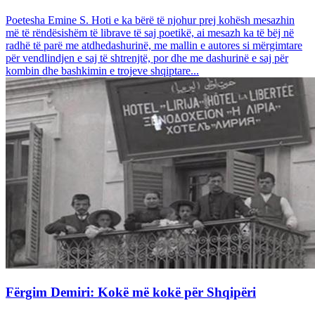
Poetesha Emine S. Hoti e ka bërë të njohur prej kohësh mesazhin
më të rëndësishëm të librave të saj poetikë, ai mesazh ka të bëj në
radhë të parë me atdhedashurinë, me mallin e autores si mërgimtare
për vendlindjen e saj të shtrenjtë, por dhe me dashurinë e saj për
kombin dhe bashkimin e trojeve shqiptare...
Fërgim Demiri: Kokë më kokë për Shqipëri