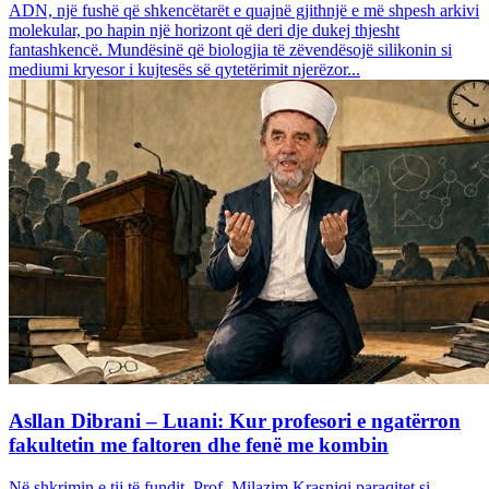
ADN, një fushë që shkencëtarët e quajnë gjithnjë e më shpesh arkivi
molekular, po hapin një horizont që deri dje dukej thjesht
fantashkencë. Mundësinë që biologjia të zëvendësojë silikonin si
mediumi kryesor i kujtesës së qytetërimit njerëzor...
Asllan Dibrani – Luani: Kur profesori e ngatërron
fakultetin me faltoren dhe fenë me kombin
Në shkrimin e tij të fundit, Prof. Milazim Krasniqi paraqitet si