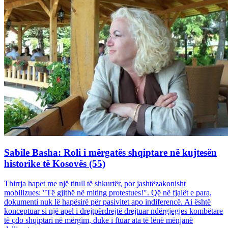
Sabile Basha: Roli i mërgatës shqiptare në kujtesën
historike të Kosovës (55)
Thirrja hapet me një titull të shkurtër, por jashtëzakonisht
mobilizues: "Të gjithë në miting protestues!". Që në fjalët e para,
dokumenti nuk lë hapësirë për pasivitet apo indiferencë. Ai është
konceptuar si një apel i drejtpërdrejtë drejtuar ndërgjegjes kombëtare
të çdo shqiptari në mërgim, duke i ftuar ata të lënë mënjanë