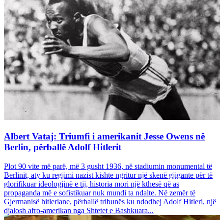
Albert Vataj: Triumfi i amerikanit Jesse Owens në
Berlin, përballë Adolf Hitlerit
Plot 90 vite më parë, më 3 gusht 1936, në stadiumin monumental të
Berlinit, aty ku regjimi nazist kishte ngritur një skenë gjigante për të
glorifikuar ideologjinë e tij, historia mori një kthesë që as
propaganda më e sofistikuar nuk mundi ta ndalte. Në zemër të
Gjermanisë hitleriane, përballë tribunës ku ndodhej Adolf Hitleri, një
djalosh afro-amerikan nga Shtetet e Bashkuara...