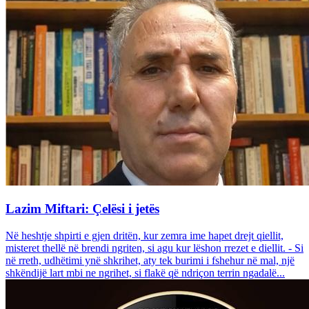
Lazim Miftari: Çelësi i jetës
Në heshtje shpirti e gjen dritën, kur zemra ime hapet drejt qiellit,
misteret thellë në brendi ngriten, si agu kur lëshon rrezet e diellit. - Si
në rreth, udhëtimi ynë shkrihet, aty tek burimi i fshehur në mal, një
shkëndijë lart mbi ne ngrihet, si flakë që ndriçon terrin ngadalë...