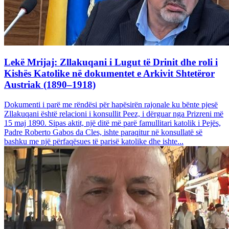
Lekë Mrijaj: Zllakuqani i Lugut të Drinit dhe roli i
Kishës Katolike në dokumentet e Arkivit Shtetëror
Austriak (1890–1918)
Dokumenti i parë me rëndësi për hapësirën rajonale ku bënte pjesë
Zllakuqani është relacioni i konsullit Peez, i dërguar nga Prizreni më
15 maj 1890. Sipas aktit, një ditë më parë famullitari katolik i Pejës,
Padre Roberto Gabos da Cles, ishte paraqitur në konsullatë së
bashku me një përfaqësues të parisë katolike dhe ishte...