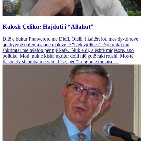
Kalosh Çeliku: Hajduti i “Allahut”
Ditë e bukur Pranverore me DieIl. Qielli, i kaltërt lot, mes dy-tri reve
që thyejnë qafën matanë maleve të “Çelevjollcës”. Një mik i imi
shkrimtar më telefon për një kafe. Nuk e di, a është miqësore, apo
politike. Moti, nuk e kisha ngritur dolli një gotë raki rrushi. Mos të
flasim dy shtamba me verë. Ose, për “Lëngun e turshisë”...