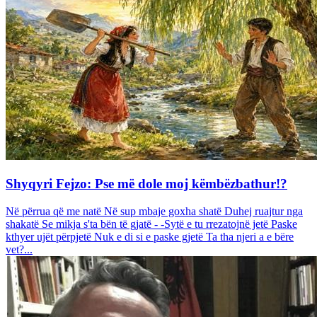
Shyqyri Fejzo: Pse më dole moj këmbëzbathur!?
Në përrua që me natë Në sup mbaje goxha shatë Duhej ruajtur nga
shakatë Se mikja s'ta bën të gjatë - -Sytë e tu rrezatojnë jetë Paske
kthyer ujët përpjetë Nuk e di si e paske gjetë Ta tha njeri a e bëre
vet?...