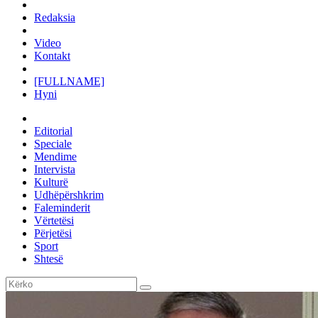
Redaksia
Video
Kontakt
[FULLNAME]
Hyni
Editorial
Speciale
Mendime
Intervista
Kulturë
Udhëpërshkrim
Faleminderit
Vërtetësi
Përjetësi
Sport
Shtesë