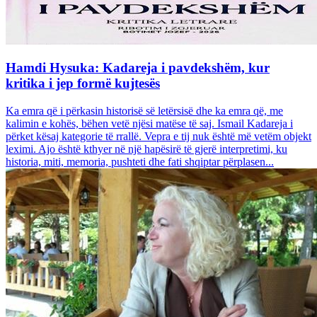
Hamdi Hysuka: Kadareja i pavdekshëm, kur
kritika i jep formë kujtesës
Ka emra që i përkasin historisë së letërsisë dhe ka emra që, me
kalimin e kohës, bëhen vetë njësi matëse të saj. Ismail Kadareja i
përket kësaj kategorie të rrallë. Vepra e tij nuk është më vetëm objekt
leximi. Ajo është kthyer në një hapësirë të gjerë interpretimi, ku
historia, miti, memoria, pushteti dhe fati shqiptar përplasen...