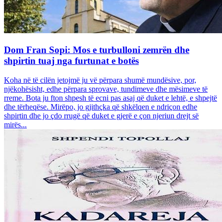
Dom Fran Sopi: Mos e turbulloni zemrën dhe
shpirtin tuaj nga furtunat e botës
Koha në të cilën jetojmë ju vë përpara shumë mundësive, por,
njëkohësisht, edhe përpara sprovave, tundimeve dhe mësimeve të
rreme. Bota ju fton shpesh të ecni pas asaj që duket e lehtë, e shpejtë
dhe tërheqëse. Mirëpo, jo gjithçka që shkëlqen e ndriçon edhe
shpirtin dhe jo çdo rrugë që duket e gjerë e çon njeriun drejt së
mirës...