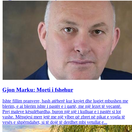
Gjon Marku: Morti i fshehur
Ishte fillim pranvere, bash atëherë kur krojet dhe lugjet mbushen me
blerim, e ai blerim ishte i pastër e i qartë, me një lezet të veçantë.
Prej maleve kësulëbardha, buron një ujë i kulluar e i pastër si lot
vashe. Mëngjesi merr jetë me një ylber që zbret në pikat e vogla të
vesës e shpërndahet, si të dojë të derdhet mbi vetullat e...