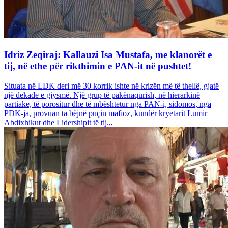
Idriz Zeqiraj: Kallauzi Isa Mustafa, me klanorët e
tij, në ethe për rikthimin e PAN-it në pushtet!
Situata në LDK deri më 30 korrik ishte në krizën më të thellë, gjatë
një dekade e gjysmë. Një grup të pakënaqurish, në hierarkinë
partiake, të porositur dhe të mbështetur nga PAN-i, sidomos, nga
PDK-ja, provuan ta bëjnë puçin mafioz, kundër kryetarit Lumir
Abdixhikut dhe Lidershipit të tij.,,