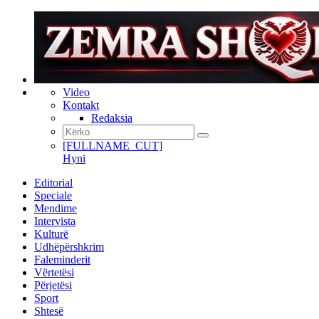
Video
Kontakt
Redaksia
[FULLNAME_CUT]
Hyni
Editorial
Speciale
Mendime
Intervista
Kulturë
Udhëpërshkrim
Faleminderit
Vërtetësi
Përjetësi
Sport
Shtesë