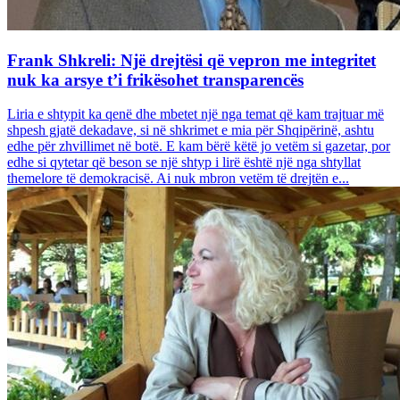
Frank Shkreli: Një drejtësi që vepron me integritet
nuk ka arsye t’i frikësohet transparencës
Liria e shtypit ka qenë dhe mbetet një nga temat që kam trajtuar më
shpesh gjatë dekadave, si në shkrimet e mia për Shqipërinë, ashtu
edhe për zhvillimet në botë. E kam bërë këtë jo vetëm si gazetar, por
edhe si qytetar që beson se një shtyp i lirë është një nga shtyllat
themelore të demokracisë. Ai nuk mbron vetëm të drejtën e...