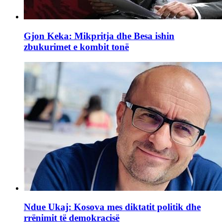
Gjon Keka: Mikpritja dhe Besa ishin
zbukurimet e kombit tonë
Ndue Ukaj: Kosova mes diktatit politik dhe
rrënimit të demokracisë