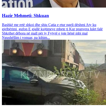
Hazir Mehmeti: Shkuan
Bashkë me retë shkoi dhe shiu Çatia e etur ngeli dëshmi Aty ku
gjelbërimi gufon E gjallë kujtimeve mbete ti Kur pranvera lulet falë
Shkrihet dëbora në mall për ty Fytyrë e jote hënë mbi mal
Ngushëllim i vonuar, pa kthim...