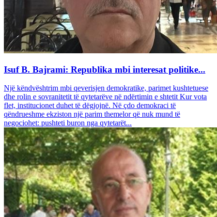
Isuf B. Bajrami: Republika mbi interesat politike...
Një këndvështrim mbi qeverisjen demokratike, parimet kushtetuese
dhe rolin e sovranitetit të qytetarëve në ndërtimin e shtetit Kur vota
flet, institucionet duhet të dëgjojnë. Në çdo demokraci të
qëndrueshme ekziston një parim themelor që nuk mund të
negociohet: pushteti buron nga qytetarët...