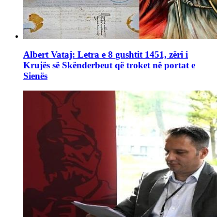
Albert Vataj: Letra e 8 gushtit 1451, zëri i
Krujës së Skënderbeut që troket në portat e
Sienës