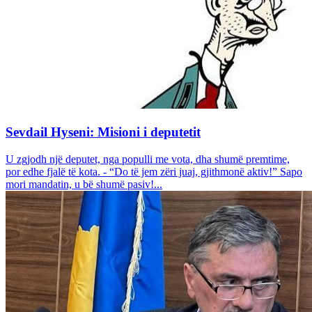
Sevdail Hyseni: Misioni i deputetit
U zgjodh një deputet, nga populli me vota, dha shumë premtime,
por edhe fjalë të kota. - “Do të jem zëri juaj, gjithmonë aktiv!” Sapo
mori mandatin, u bë shumë pasiv!...