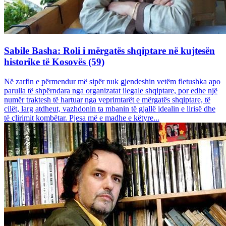
Sabile Basha: Roli i mërgatës shqiptare në kujtesën
historike të Kosovës (59)
Në zarfin e përmendur më sipër nuk gjendeshin vetëm fletushka apo
parulla të shpërndara nga organizatat ilegale shqiptare, por edhe një
numër traktesh të hartuar nga veprimtarët e mërgatës shqiptare, të
cilët, larg atdheut, vazhdonin ta mbanin të gjallë idealin e lirisë dhe
të çlirimit kombëtar. Pjesa më e madhe e këtyre...