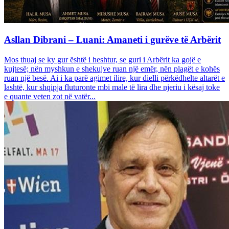
Asllan Dibrani – Luani: Amaneti i gurëve të Arbërit
Mos thuaj se ky gur është i heshtur, se guri i Arbërit ka gojë e
kujtesë; nën myshkun e shekujve ruan një emër, nën plagët e kohës
ruan një besë. Ai i ka parë agimet ilire, kur dielli përkëdhelte altarët e
lashtë, kur shqipja fluturonte mbi male të lira dhe njeriu i kësaj toke
e quante veten zot në vatër...