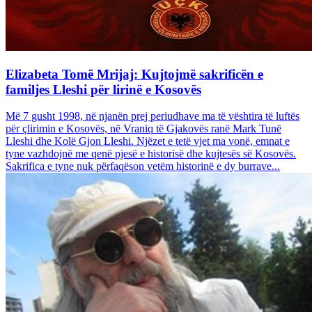
Elizabeta Tomë Mrijaj: Kujtojmë sakrificën e
familjes Lleshi për lirinë e Kosovës
Më 7 gusht 1998, në njanën prej periudhave ma të vështira të luftës
për çlirimin e Kosovës, në Vraniq të Gjakovës ranë Mark Tunë
Lleshi dhe Kolë Gjon Lleshi. Njëzet e tetë vjet ma vonë, emnat e
tyne vazhdojnë me qenë pjesë e historisë dhe kujtesës së Kosovës.
Sakrifica e tyne nuk përfaqëson vetëm historinë e dy burrave...