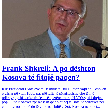
Frank Shkreli: A po dështon
Kosova të fitojë paqen?
Kur Presidenti i Shteteve të Bashkuara Bill Clinton vajti në Kosovën
e çliriar në vitin 1999, pas një lufte të përgjkashme dhe të një
ndërhyrjeje historike të aleancës perëndimore, NATO-s, ai i drejtoi
popullit të Kosovës një mesazh që do duhej të ishte udhërrëfyes për
çdo brez politik që do të vinte pas luftës. Sot, Kosova ndodhet...