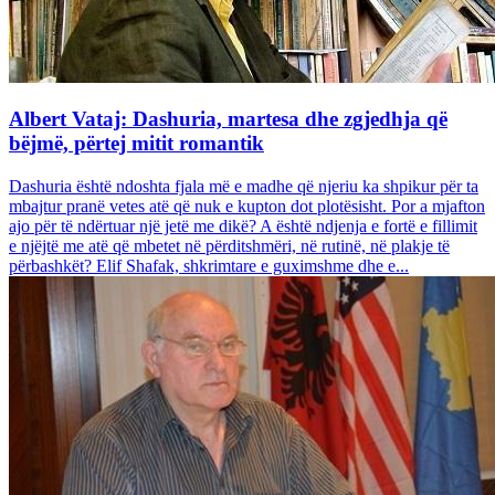
Albert Vataj: Dashuria, martesa dhe zgjedhja që
bëjmë, përtej mitit romantik
Dashuria është ndoshta fjala më e madhe që njeriu ka shpikur për ta
mbajtur pranë vetes atë që nuk e kupton dot plotësisht. Por a mjafton
ajo për të ndërtuar një jetë me dikë? A është ndjenja e fortë e fillimit
e njëjtë me atë që mbetet në përditshmëri, në rutinë, në plakje të
përbashkët? Elif Shafak, shkrimtare e guximshme dhe e...