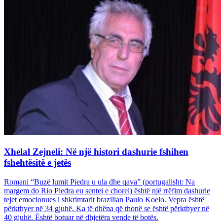
Xhelal Zejneli: Në një histori dashurie fshihen
fshehtësitë e jetës
Romani “Buzë lumit Piedra u ula dhe qava” (portugalisht: Na
margem do Rio Piedra eu sentei e chorei) është një rrëfim dashurie
tejet emocionues i shkrimtarit brazilian Paulo Koelo. Vepra është
përkthyer në 34 gjuhë. Ka të dhëna që thonë se është përkthyer në
40 gjuhë. Është botuar në dhjetëra vende të botës.