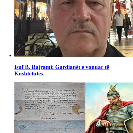
Isuf B. Bajrami: Gardianët e vonuar të
Kushtetutës