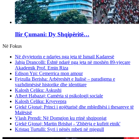
Ilir Çumani: Dy Shqipëritë…
Në Fokus
Në dyvjetorin e ndarjes nga jeta të Ismail Kadaresë
Jahja Drançolli: Është ndarë nga jeta në moshën 89-vjeçare
Akademik Prof. Emin Riza
Edison Ypi: Çemerrica mon amour
Fejzulla Berisha: Arbëreshët e Italisë – paradigma e
vazhdimësisë historike dhe identitare
Kalosh Çeliku: Askushi
Albert Habazaj: Çamëria si psikologji sociale
Kalosh Çeliku: Kryevepra
Gjekë Gjonaj: Princi i gojëtarisë dhe mbledhësi i thesareve të
Malësisë
Vlash Prendi: Në Domgjon ku rrinë shqiponjat
Gjekë Gjonaj: Martin Brishaj - 'Zhbërja e kufirit etnik'
Kristaq Turtulli: Syri i nënës mbeti në mjegull