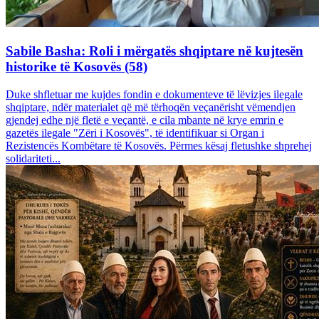
Sabile Basha: Roli i mërgatës shqiptare në kujtesën
historike të Kosovës (58)
Duke shfletuar me kujdes fondin e dokumenteve të lëvizjes ilegale
shqiptare, ndër materialet që më tërhoqën veçanërisht vëmendjen
gjendej edhe një fletë e veçantë, e cila mbante në krye emrin e
gazetës ilegale "Zëri i Kosovës", të identifikuar si Organ i
Rezistencës Kombëtare të Kosovës. Përmes kësaj fletushke shprehej
solidariteti...