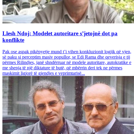
Llesh Ndoj: Modelet autoritare s’jetojnë dot pa
konflikte
Pak ose aspak pikëpyetje mund t’i vihen konkluzionit logjik që vjen,
së paku si perceptim masiv popullor, se Edi Rama dhe qeverisja e tij
përmes Rilindjes, janë shndërruar në modele autoritare, autokratike e
me shenja të një diktature të butë, që mbërrin deri tek ne përmes
maskimit ligjorë të gjendjes e veprimtarisë...