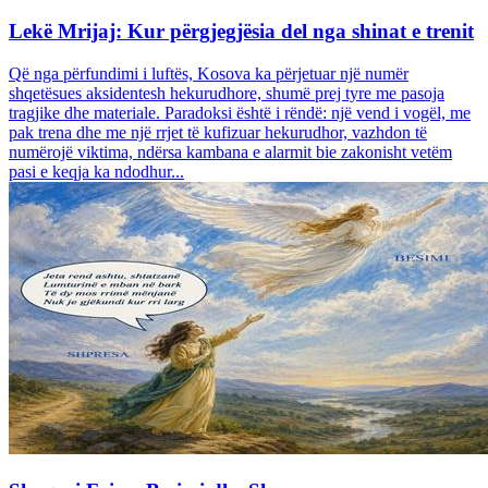
Lekë Mrijaj: Kur përgjegjësia del nga shinat e trenit
Që nga përfundimi i luftës, Kosova ka përjetuar një numër
shqetësues aksidentesh hekurudhore, shumë prej tyre me pasoja
tragjike dhe materiale. Paradoksi është i rëndë: një vend i vogël, me
pak trena dhe me një rrjet të kufizuar hekurudhor, vazhdon të
numërojë viktima, ndërsa kambana e alarmit bie zakonisht vetëm
pasi e keqja ka ndodhur...