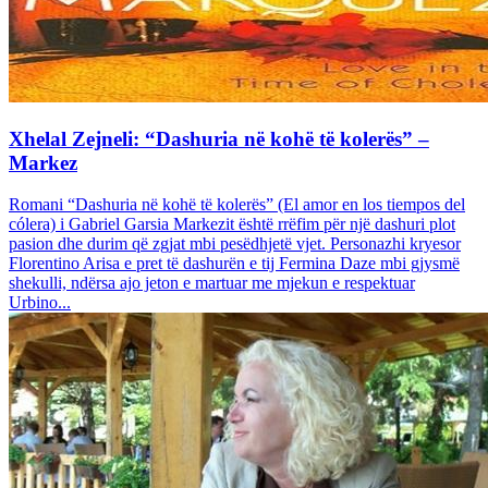
Xhelal Zejneli: “Dashuria në kohë të kolerës” –
Markez
Romani “Dashuria në kohë të kolerës” (El amor en los tiempos del
cólera) i Gabriel Garsia Markezit është rrëfim për një dashuri plot
pasion dhe durim që zgjat mbi pesëdhjetë vjet. Personazhi kryesor
Florentino Arisa e pret të dashurën e tij Fermina Daze mbi gjysmë
shekulli, ndërsa ajo jeton e martuar me mjekun e respektuar
Urbino...