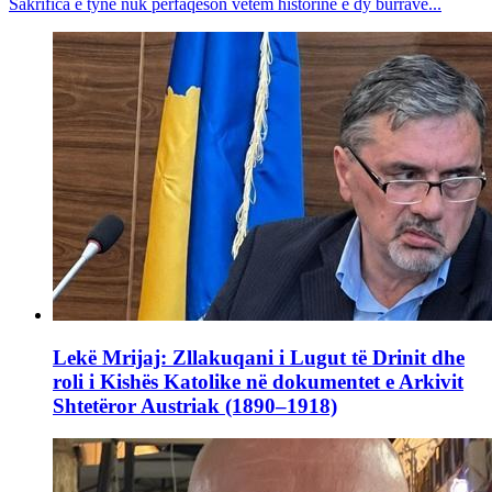
Sakrifica e tyne nuk përfaqëson vetëm historinë e dy burrave...
Lekë Mrijaj: Zllakuqani i Lugut të Drinit dhe
roli i Kishës Katolike në dokumentet e Arkivit
Shtetëror Austriak (1890–1918)