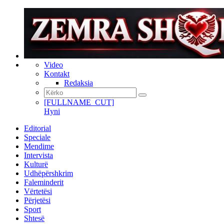
Video
Kontakt
Redaksia
[FULLNAME_CUT]
Hyni
Editorial
Speciale
Mendime
Intervista
Kulturë
Udhëpërshkrim
Faleminderit
Vërtetësi
Përjetësi
Sport
Shtesë