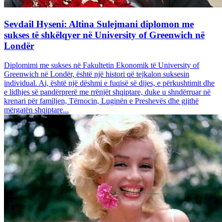
Sevdail Hyseni: Altina Sulejmani diplomon me
sukses të shkëlqyer në University of Greenwich në
Londër
Diplomimi me sukses në Fakultetin Ekonomik të University of
Greenwich në Londër, është një histori që tejkalon suksesin
individual. Ai, është një dëshmi e fuqisë së dijes, e përkushtimit dhe
e lidhjes së pandërprerë me rrënjët shqiptare, duke u shndërruar në
krenari për familjen, Tërnocin, Luginën e Preshevës dhe gjithë
mërgatën shqiptare...