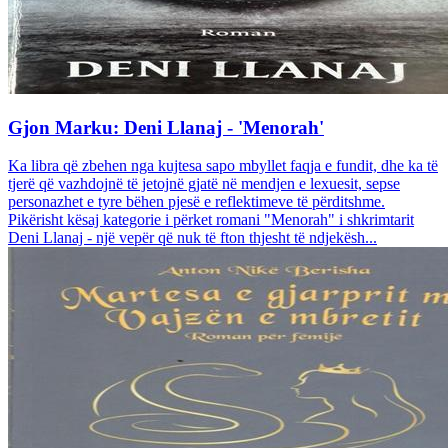
Gjon Marku: Deni Llanaj - 'Menorah'
Ka libra që zbehen nga kujtesa sapo mbyllet faqja e fundit, dhe ka të
tjerë që vazhdojnë të jetojnë gjatë në mendjen e lexuesit, sepse
personazhet e tyre bëhen pjesë e reflektimeve të përditshme.
Pikërisht kësaj kategorie i përket romani "Menorah" i shkrimtarit
Deni Llanaj - një vepër që nuk të fton thjesht të ndjekësh...