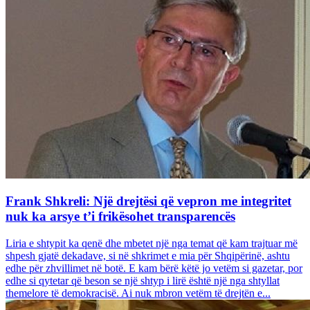
Frank Shkreli: Një drejtësi që vepron me integritet
nuk ka arsye t’i frikësohet transparencës
Liria e shtypit ka qenë dhe mbetet një nga temat që kam trajtuar më
shpesh gjatë dekadave, si në shkrimet e mia për Shqipërinë, ashtu
edhe për zhvillimet në botë. E kam bërë këtë jo vetëm si gazetar, por
edhe si qytetar që beson se një shtyp i lirë është një nga shtyllat
themelore të demokracisë. Ai nuk mbron vetëm të drejtën e...