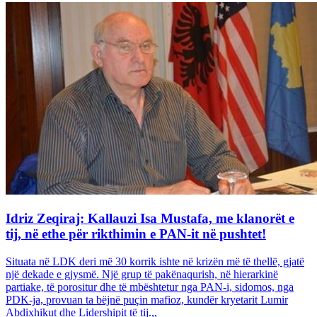
Idriz Zeqiraj: Kallauzi Isa Mustafa, me klanorët e
tij, në ethe për rikthimin e PAN-it në pushtet!
Situata në LDK deri më 30 korrik ishte në krizën më të thellë, gjatë
një dekade e gjysmë. Një grup të pakënaqurish, në hierarkinë
partiake, të porositur dhe të mbështetur nga PAN-i, sidomos, nga
PDK-ja, provuan ta bëjnë puçin mafioz, kundër kryetarit Lumir
Abdixhikut dhe Lidershipit të tij.,,