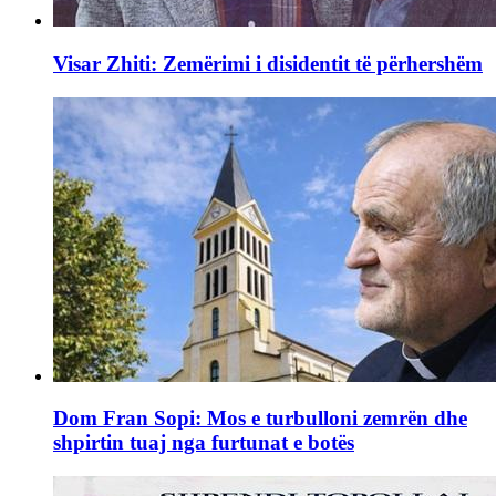
Visar Zhiti: Zemërimi i disidentit të përhershëm
Dom Fran Sopi: Mos e turbulloni zemrën dhe
shpirtin tuaj nga furtunat e botës