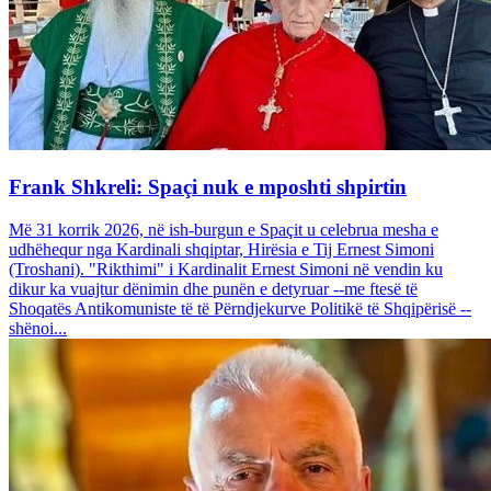
Frank Shkreli: Spaçi nuk e mposhti shpirtin
Më 31 korrik 2026, në ish-burgun e Spaçit u celebrua mesha e
udhëhequr nga Kardinali shqiptar, Hirësia e Tij Ernest Simoni
(Troshani). "Rikthimi" i Kardinalit Ernest Simoni në vendin ku
dikur ka vuajtur dënimin dhe punën e detyruar --me ftesë të
Shoqatës Antikomuniste të të Përndjekurve Politikë të Shqipërisë --
shënoi...