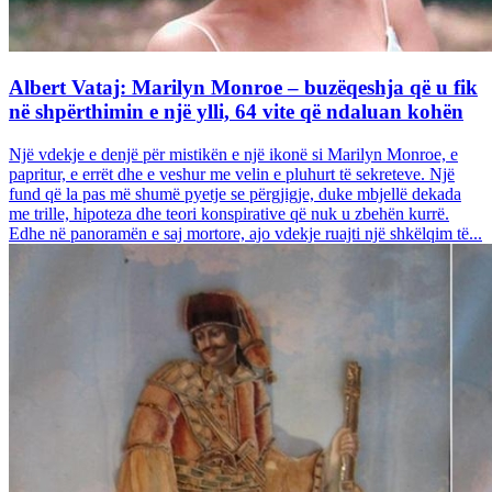
Albert Vataj: Marilyn Monroe – buzëqeshja që u fik
në shpërthimin e një ylli, 64 vite që ndaluan kohën
Një vdekje e denjë për mistikën e një ikonë si Marilyn Monroe, e
papritur, e errët dhe e veshur me velin e pluhurt të sekreteve. Një
fund që la pas më shumë pyetje se përgjigje, duke mbjellë dekada
me trille, hipoteza dhe teori konspirative që nuk u zbehën kurrë.
Edhe në panoramën e saj mortore, ajo vdekje ruajti një shkëlqim të...