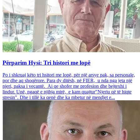
Përparim Hysi: Tri histori me lopë
Po i shkruaj këto tri hsitori me lopë, për një arsye pak, sa personale,
por dhe aq shoqërore. Para dy ditësh, në FIER, u nda nga jeta një
njeri, paksa i veçantë. Ai qe shofer me profesion dhe bejtexhi i
lindur. Unë, ngaqë e njihja mirë, e kam quajtur"Njeriu që të hiqte
stresin". Dhe i tillë ka qenë dhe ka mbetur në mendjet e...