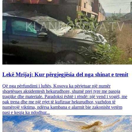
Lekë Mrijaj: Kur përgjegjësia del nga shinat e trenit
Që nga përfundimi i luftës, Kosova ka përjetuar një numër
shqetësues aksidentesh hekurudhore, shumë prej tyre me pasoja
tragjike dhe materiale. Paradoksi është i rëndë: një vend i vogël, me
pak trena dhe me një rrjet të kufizuar hekurudhor, vazhdon të
numërojë viktima, ndërsa kambana e alarmit bie zakonisht vetëm
pasi e keqja ka ndodhur...