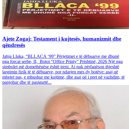
Ajete Zogaj: Testament i kujtesës, humanizmit dhe
qëndresës
Jahja Lluka, “BLLACA ‘99” Përjetimet e të dëbuarve me dhunë
nga forcat serbe, II, Botoi “Office Printy” Prishtinë, 2026 Një nga
simbolet më domethënëse është treni. Ai nuk përfaqëson thjeshtë
largimin fizik të të dëbuarve, por ndarjen mes dy botëve: asaj që
mbetet pas, e mbushur me kujtime, dhe asaj që i pret në vazhdim, të
panjohur dhe të pasigurtë...