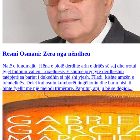
Resmi Osmani: Zëra nga nëndheu
Natë e fundmajit. Hëna e plotë derdhte arin e dritës së saj dhe rrotul
lyjet hidhnin vallen xixëlluese. E shumë prej tyre derdheshin
tatëpjetë sa bariut i dukedhin si një shi yjesh. Flladi kishte amzën e
trëndelinës. Delet kullosnin,kumborët tingëllonin dhe bariu nisi ti
binte fyellit me një melodi trimërore. Papritur, atij ju bë se dëgjoi...