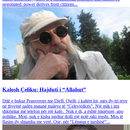
negotiated: power derives from citizens...
Kalosh Çeliku: Hajduti i “Allahut”
Ditë e bukur Pranverore me DieIl. Qielli, i kaltërt lot, mes dy-tri reve
që thyejnë qafën matanë maleve të “Çelevjollcës”. Një mik i imi
shkrimtar më telefon për një kafe. Nuk e di, a është miqësore, apo
politike. Moti, nuk e kisha ngritur dolli një gotë raki rrushi. Mos të
flasim dy shtamba me verë. Ose, për “Lëngun e turshisë”...