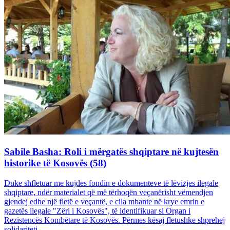
Sabile Basha: Roli i mërgatës shqiptare në kujtesën
historike të Kosovës (58)
Duke shfletuar me kujdes fondin e dokumenteve të lëvizjes ilegale
shqiptare, ndër materialet që më tërhoqën veçanërisht vëmendjen
gjendej edhe një fletë e veçantë, e cila mbante në krye emrin e
gazetës ilegale "Zëri i Kosovës", të identifikuar si Organ i
Rezistencës Kombëtare të Kosovës. Përmes kësaj fletushke shprehej
solidariteti...