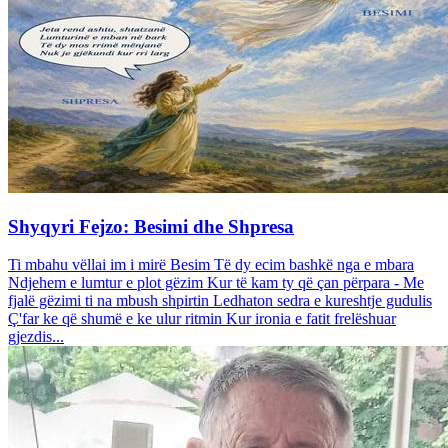
Shyqyri Fejzo: Besimi dhe Shpresa
Ti mbahu vëllai im i mirë Besim Të dy ecim bashkë nga e mbara
Ndjehem e lumtur e plot gëzim Kur të kam ty që çan përpara - Me
fjalë gëzimi ti na mbush shpirtin Ledhaton sedra e kureshtje gudulis
Ç'far ke që shumë e ke ulur ritmin Kur ironia e fatit frelëshuar
gjezdis...