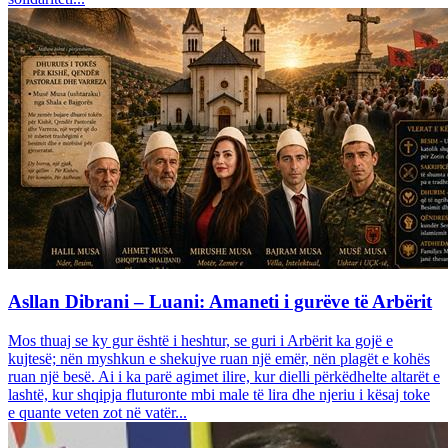
Asllan Dibrani – Luani: Amaneti i gurëve të Arbërit
Mos thuaj se ky gur është i heshtur, se guri i Arbërit ka gojë e
kujtesë; nën myshkun e shekujve ruan një emër, nën plagët e kohës
ruan një besë. Ai i ka parë agimet ilire, kur dielli përkëdhelte altarët e
lashtë, kur shqipja fluturonte mbi male të lira dhe njeriu i kësaj toke
e quante veten zot në vatër...