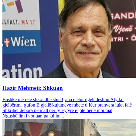
Hazir Mehmeti: Shkuan
Bashkë me retë shkoi dhe shiu Çatia e etur ngeli dëshmi Aty ku
gjelbërimi gufon E gjallë kujtimeve mbete ti Kur pranvera lulet falë
Shkrihet dëbora në mall për ty Fytyrë e jote hënë mbi mal
Ngushëllim i vonuar, pa kthim...