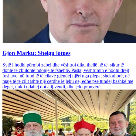
Gjon Marku: Shelgu lotues
Sytë i hodhi përmbi zabel dhe vështroi diku thellë në të, sikur të
donte të zbulonte ndonjë të fshehtë. Pastaj vështrimin e hodhi drejt
fushave, në fund të të cilave gjendej njëri nga plepat shekullorë, në
majë të të cilit ishte një çerdhe lejleku që, edhe pse tundej bashkë me
degët, nuk i ndahej dot atij vendi, dhe çdo pranverë...