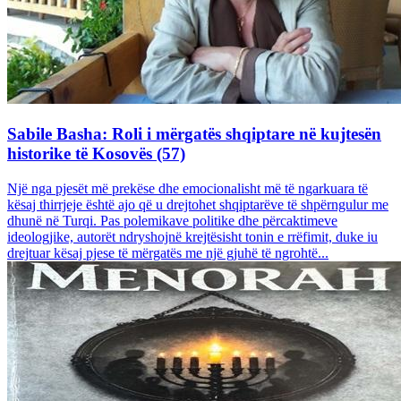
Sabile Basha: Roli i mërgatës shqiptare në kujtesën
historike të Kosovës (57)
Një nga pjesët më prekëse dhe emocionalisht më të ngarkuara të
kësaj thirrjeje është ajo që u drejtohet shqiptarëve të shpërngulur me
dhunë në Turqi. Pas polemikave politike dhe përcaktimeve
ideologjike, autorët ndryshojnë krejtësisht tonin e rrëfimit, duke iu
drejtuar kësaj pjese të mërgatës me një gjuhë të ngrohtë...