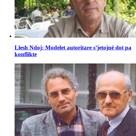
Llesh Ndoj: Modelet autoritare s’jetojnë dot pa
konflikte