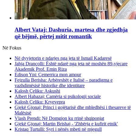
Albert Vataj: Dashuria, martesa dhe zgjedhja
që bëjmë, përtej mitit romantik
Në Fokus
Në dyvjetorin e ndarjes nga jeta të Ismail Kadaresë
Jahja Drançolli: Është ndarë nga jeta në moshën 89-vjeçare
Akademik Prof. Emin Riza
Edison Ypi: Çemerrica mon amour
Fejzulla Berisha: Arbëreshët e Italisë – paradigma e
vazhdimësisë historike dhe identitare
Kalosh Çeliku: Askushi
Albert Habazaj: Çamëria si psikologji sociale
Kalosh Çeliku: Kryevepra
Gjekë Gjonaj: Princi i gojëtarisë dhe mbledhësi i thesareve të
Malësisë
Vlash Prendi: Në Domgjon ku rrinë shqiponjat
Gjekë Gjonaj: Martin Brishaj - 'Zhbërja e kufirit etnik'
Kristaq Turtulli: Syri i nënës mbeti në mjegull