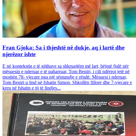
Fran Gjoka: Sa i thjeshtë në dukje, aq i lartë dhe
njerëzor ishte
E në kontekstin e të gjithave sa shkruajtëm më lart, bëjmë fjalë për
mësuesin e nderuar e të paharruar, Tom Beqiri, i cili ndërroi jetë në
moshën 78- vjeçare nga një sëmundje e rëndë. Mësuesi i nderuar,
Tom Beqiri u lind në fshatin Simon. Shkollën fillore dhe 7-vjeçare e
kreu në fshatin e tij të lindjes...