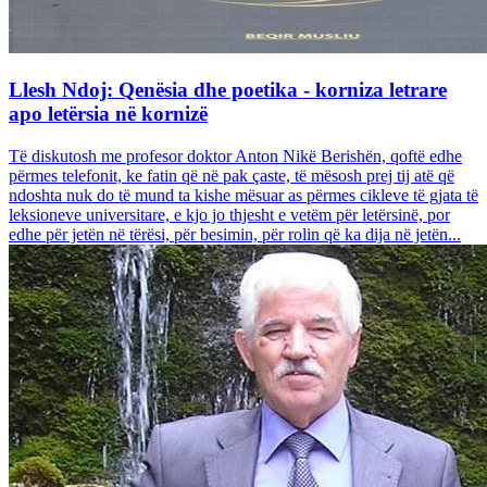
Llesh Ndoj: Qenësia dhe poetika - korniza letrare
apo letërsia në kornizë
Të diskutosh me profesor doktor Anton Nikë Berishën, qoftë edhe
përmes telefonit, ke fatin që në pak çaste, të mësosh prej tij atë që
ndoshta nuk do të mund ta kishe mësuar as përmes cikleve të gjata të
leksioneve universitare, e kjo jo thjesht e vetëm për letërsinë, por
edhe për jetën në tërësi, për besimin, për rolin që ka dija në jetën...