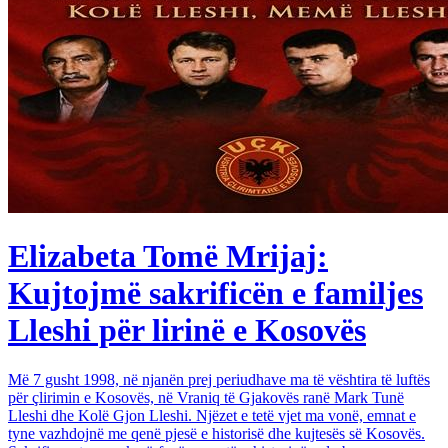
Elizabeta Tomë Mrijaj:
Kujtojmë sakrificën e familjes
Lleshi për lirinë e Kosovës
Më 7 gusht 1998, në njanën prej periudhave ma të vështira të luftës
për çlirimin e Kosovës, në Vraniq të Gjakovës ranë Mark Tunë
Lleshi dhe Kolë Gjon Lleshi. Njëzet e tetë vjet ma vonë, emnat e
tyne vazhdojnë me qenë pjesë e historisë dhe kujtesës së Kosovës.