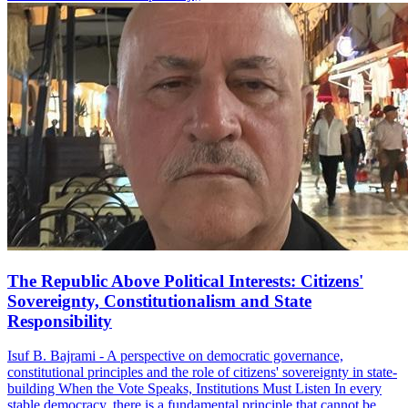
The Republic Above Political Interests: Citizens'
Sovereignty, Constitutionalism and State
Responsibility
Isuf B. Bajrami - A perspective on democratic governance,
constitutional principles and the role of citizens' sovereignty in state-
building When the Vote Speaks, Institutions Must Listen In every
stable democracy, there is a fundamental principle that cannot be