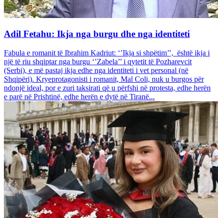
Adil Fetahu: Ikja nga burgu dhe nga identiteti
Fabula e romanit të Ibrahim Kadriut: ‘’Ikja si shpëtim’’, është ikja i
një të riu shqiptar nga burgu ‘’Zabela’’ i qytetit të Pozharevcit
(Serbi), e më pastaj ikja edhe nga identiteti i vet personal (në
Shqipëri). Kryeprotagonisti i romanit, Mal Coli, nuk u burgos për
ndonjë ideal, por e zuri taksirati që u përfshi në protesta, edhe herën
e parë në Prishtinë, edhe herën e dytë në Tiranë...