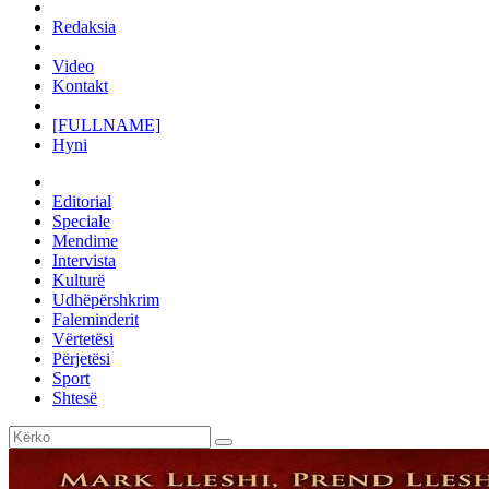
Redaksia
Video
Kontakt
[FULLNAME]
Hyni
Editorial
Speciale
Mendime
Intervista
Kulturë
Udhëpërshkrim
Faleminderit
Vërtetësi
Përjetësi
Sport
Shtesë