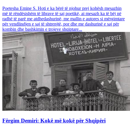
Poetesha Emine S. Hoti e ka bërë të njohur prej kohësh mesazhin
më të rëndësishëm të librave të saj poetikë, ai mesazh ka të bëj në
radhë të parë me atdhedashurinë, me mallin e autores si mërgimtare
për vendlindjen e saj të shtrenjtë, por dhe me dashurinë e saj për
kombin dhe bashkimin e trojeve shqiptare...
Fërgim Demiri: Kokë më kokë për Shqipëri