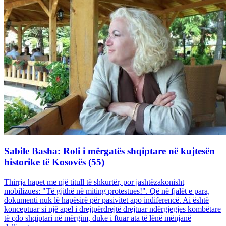
Sabile Basha: Roli i mërgatës shqiptare në kujtesën
historike të Kosovës (55)
Thirrja hapet me një titull të shkurtër, por jashtëzakonisht
mobilizues: "Të gjithë në miting protestues!". Që në fjalët e para,
dokumenti nuk lë hapësirë për pasivitet apo indiferencë. Ai është
konceptuar si një apel i drejtpërdrejtë drejtuar ndërgjegjes kombëtare
të çdo shqiptari në mërgim, duke i ftuar ata të lënë mënjanë