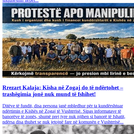
shquheshin nëpër...
Rrezart Kalaja: Kisha në Zogaj do të ndërtohet –
trashëgimia jonë nuk mund të fshihet!
Ditëve të fundit, disa persona janë mbledhur për ta kundërshtuar
ndërtimin e Kishës në Zogaj të Vushtrrisë. Sipas informatave të
banorëve të zonës, shumë prej tyre nuk njihen si banorë të fshatit,
ndërsa disa thuhet se nuk jetojnë fare në komunën e Vushtrrisë...