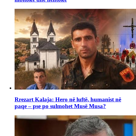
Rrezart Kalaja: Hero në luftë, humanist në
paqe – pse po sulmohet Musë Musa?