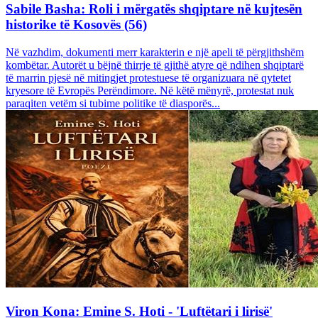
Sabile Basha: Roli i mërgatës shqiptare në kujtesën
historike të Kosovës (56)
Në vazhdim, dokumenti merr karakterin e një apeli të përgjithshëm
kombëtar. Autorët u bëjnë thirrje të gjithë atyre që ndihen shqiptarë
të marrin pjesë në mitingjet protestuese të organizuara në qytetet
kryesore të Evropës Perëndimore. Në këtë mënyrë, protestat nuk
paraqiten vetëm si tubime politike të diasporës...
Viron Kona: Emine S. Hoti - 'Luftëtari i lirisë'