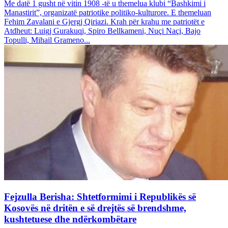
Me datë 1 gusht në vitin 1908 -të u themelua klubi “Bashkimi i
Manastirit”, organizatë patriotike politiko-kulturore. E themeluan
Fehim Zavalani e Gjergj Qiriazi. Krah për krahu me patriotët e
Atdheut: Luigj Gurakuqi, Spiro Bellkameni, Nuçi Naçi, Bajo
Topulli, Mihail Grameno...
Fejzulla Berisha: Shtetformimi i Republikës së
Kosovës në dritën e së drejtës së brendshme,
kushtetuese dhe ndërkombëtare