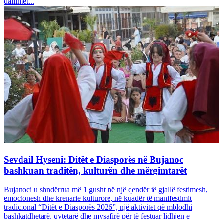
dallimet...
Sevdail Hyseni: Ditët e Diasporës në Bujanoc
bashkuan traditën, kulturën dhe mërgimtarët
Bujanoci u shndërrua më 1 gusht në një qendër të gjallë festimesh,
emocionesh dhe krenarie kulturore, në kuadër të manifestimit
tradicional “Ditët e Diasporës 2026”, një aktivitet që mblodhi
bashkatdhetarë, qytetarë dhe mysafirë për të festuar lidhjen e