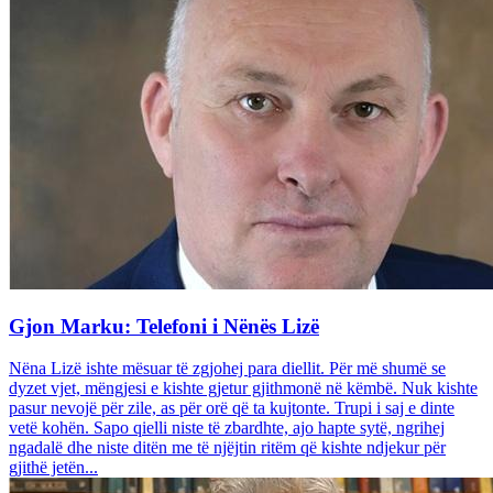
Gjon Marku: Telefoni i Nënës Lizë
Nëna Lizë ishte mësuar të zgjohej para diellit. Për më shumë se
dyzet vjet, mëngjesi e kishte gjetur gjithmonë në këmbë. Nuk kishte
pasur nevojë për zile, as për orë që ta kujtonte. Trupi i saj e dinte
vetë kohën. Sapo qielli niste të zbardhte, ajo hapte sytë, ngrihej
ngadalë dhe niste ditën me të njëjtin ritëm që kishte ndjekur për
gjithë jetën...