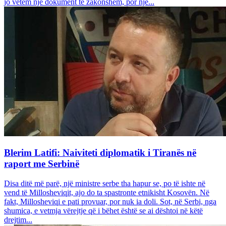
jo vetëm një dokument të zakonshëm, por një...
Blerim Latifi: Naiviteti diplomatik i Tiranës në
raport me Serbinë
Disa ditë më parë, një ministre serbe tha hapur se, po të ishte në
vend të Millosheviqit, ajo do ta spastronte etnikisht Kosovën. Në
fakt, Millosheviqi e pati provuar, por nuk ia doli. Sot, në Serbi, nga
shumica, e vetmja vërejtje që i bëhet është se ai dështoi në këtë
drejtim...