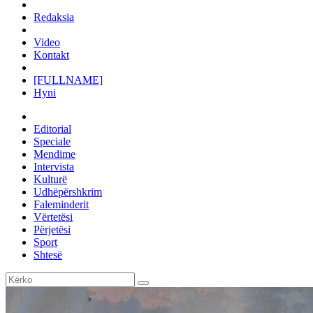
Redaksia
Video
Kontakt
[FULLNAME]
Hyni
Editorial
Speciale
Mendime
Intervista
Kulturë
Udhëpërshkrim
Faleminderit
Vërtetësi
Përjetësi
Sport
Shtesë