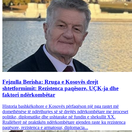
Fejzulla Berisha: Rruga e Kosovës drejt
shtetformimit: Rezistenca paqësore, UÇK-ja dhe
faktori ndërkombëtar
Historia bashkëkohore e Kosovës përfaqëson një nga rastet më
domethënëse të ndërthurjes së së drejtës ndërkombëtare me proceset
politike, diplomatike dhe ushtarake në fundin e shekullit XX.
Rrallëherë në praktikën ndërkombëtare gjenden raste ku rezistenca
paqësore, rezistenca e armatosur, diplomacia...