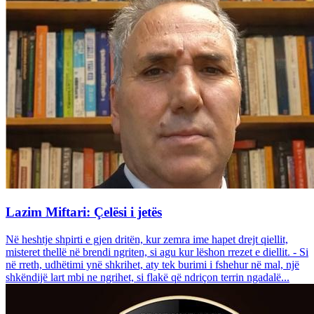
Lazim Miftari: Çelësi i jetës
Në heshtje shpirti e gjen dritën, kur zemra ime hapet drejt qiellit,
misteret thellë në brendi ngriten, si agu kur lëshon rrezet e diellit. - Si
në rreth, udhëtimi ynë shkrihet, aty tek burimi i fshehur në mal, një
shkëndijë lart mbi ne ngrihet, si flakë që ndriçon terrin ngadalë...