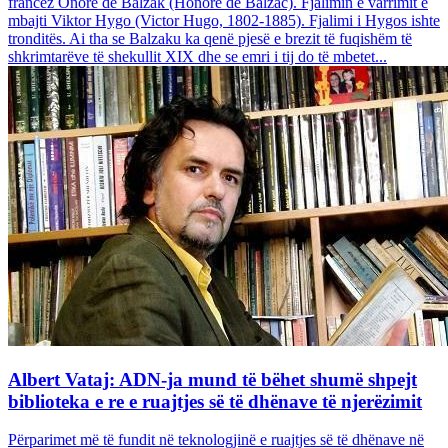
francez Onore dë Balzak (Honoré de Balzac). Fjalimin e varrimit e
mbajti Viktor Hygo (Victor Hugo, 1802-1885). Fjalimi i Hygos ishte
tronditës. Ai tha se Balzaku ka qenë pjesë e brezit të fuqishëm të
shkrimtarëve të shekullit XIX dhe se emri i tij do të mbetet...
Albert Vataj: ADN-ja mund të bëhet shumë shpejt
biblioteka e re e ruajtjes së të dhënave të njerëzimit
Përparimet më të fundit në teknologjinë e ruajtjes së të dhënave në