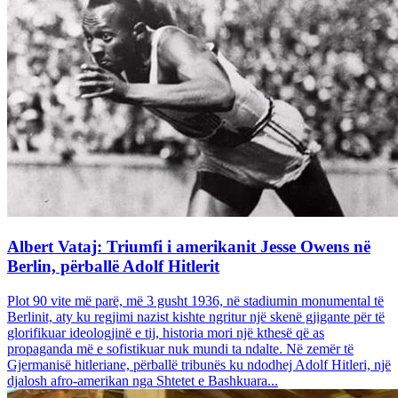
Albert Vataj: Triumfi i amerikanit Jesse Owens në
Berlin, përballë Adolf Hitlerit
Plot 90 vite më parë, më 3 gusht 1936, në stadiumin monumental të
Berlinit, aty ku regjimi nazist kishte ngritur një skenë gjigante për të
glorifikuar ideologjinë e tij, historia mori një kthesë që as
propaganda më e sofistikuar nuk mundi ta ndalte. Në zemër të
Gjermanisë hitleriane, përballë tribunës ku ndodhej Adolf Hitleri, një
djalosh afro-amerikan nga Shtetet e Bashkuara...