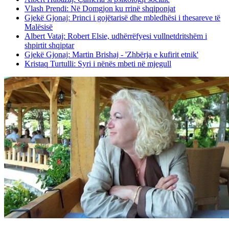
Vlash Prendi: Në Domgjon ku rrinë shqiponjat
Gjekë Gjonaj: Princi i gojëtarisë dhe mbledhësi i thesareve të
Malësisë
Albert Vataj: Robert Elsie, udhërrëfyesi vullnetdritshëm i
shpirtit shqiptar
Gjekë Gjonaj: Martin Brishaj - 'Zhbërja e kufirit etnik'
Kristaq Turtulli: Syri i nënës mbeti në mjegull