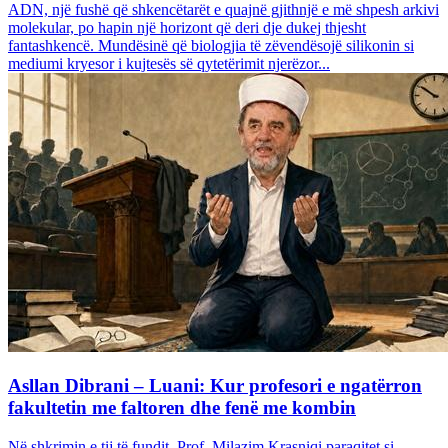
ADN, një fushë që shkencëtarët e quajnë gjithnjë e më shpesh arkivi
molekular, po hapin një horizont që deri dje dukej thjesht
fantashkencë. Mundësinë që biologjia të zëvendësojë silikonin si
mediumi kryesor i kujtesës së qytetërimit njerëzor...
Asllan Dibrani – Luani: Kur profesori e ngatërron
fakultetin me faltoren dhe fenë me kombin
Në shkrimin e tij të fundit, Prof. Milazim Krasniqi paraqitet si