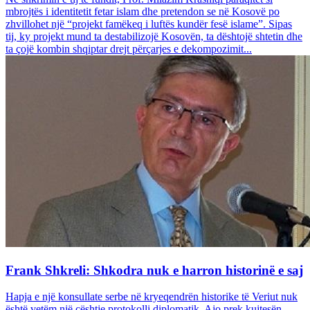
mbrojtës i identitetit fetar islam dhe pretendon se në Kosovë po
zhvillohet një “projekt famëkeq i luftës kundër fesë islame”. Sipas
tij, ky projekt mund ta destabilizojë Kosovën, ta dështojë shtetin dhe
ta çojë kombin shqiptar drejt përçarjes e dekompozimit...
Frank Shkreli: Shkodra nuk e harron historinë e saj
Hapja e një konsullate serbe në kryeqendrën historike të Veriut nuk
është vetëm një çështje protokolli diplomatik. Ajo prek kujtesën