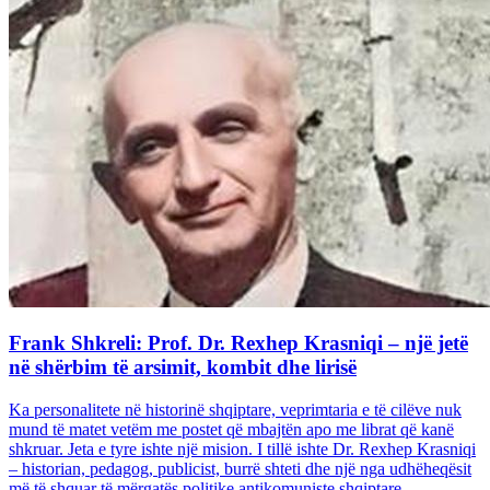
Frank Shkreli: Prof. Dr. Rexhep Krasniqi – një jetë
në shërbim të arsimit, kombit dhe lirisë
Ka personalitete në historinë shqiptare, veprimtaria e të cilëve nuk
mund të matet vetëm me postet që mbajtën apo me librat që kanë
shkruar. Jeta e tyre ishte një mision. I tillë ishte Dr. Rexhep Krasniqi
– historian, pedagog, publicist, burrë shteti dhe një nga udhëheqësit
më të shquar të mërgatës politike antikomuniste shqiptare...