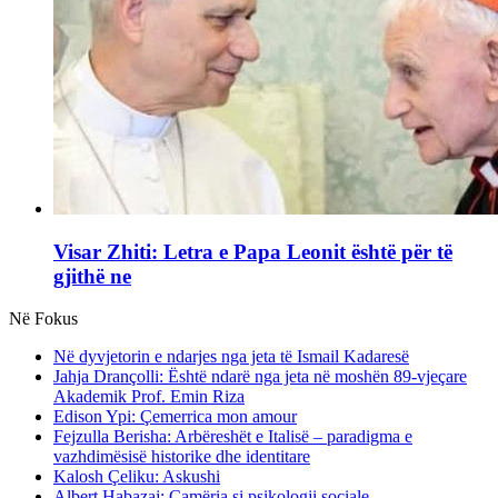
Visar Zhiti: Letra e Papa Leonit është për të
gjithë ne
Në Fokus
Në dyvjetorin e ndarjes nga jeta të Ismail Kadaresë
Jahja Drançolli: Është ndarë nga jeta në moshën 89-vjeçare
Akademik Prof. Emin Riza
Edison Ypi: Çemerrica mon amour
Fejzulla Berisha: Arbëreshët e Italisë – paradigma e
vazhdimësisë historike dhe identitare
Kalosh Çeliku: Askushi
Albert Habazaj: Çamëria si psikologji sociale