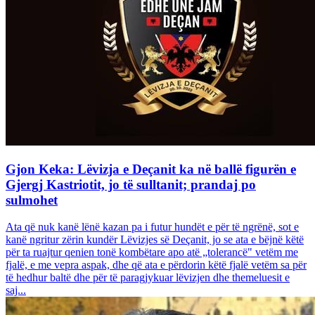
Gjon Keka: Lëvizja e Deçanit ka në ballë figurën e
Gjergj Kastriotit, jo të sulltanit; prandaj po
sulmohet
Ata që nuk kanë lënë kazan pa i futur hundët e për të ngrënë, sot e
kanë ngritur zërin kundër Lëvizjes së Deçanit, jo se ata e bëjnë këtë
për ta ruajtur qenien tonë kombëtare apo atë „tolerancë" vetëm me
fjalë, e me vepra aspak, dhe që ata e përdorin këtë fjalë vetëm sa për
të hedhur baltë dhe për të paragjykuar lëvizjen dhe themeluesit e
saj...