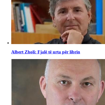
Albert Zholi: Fjalë të urta për librin