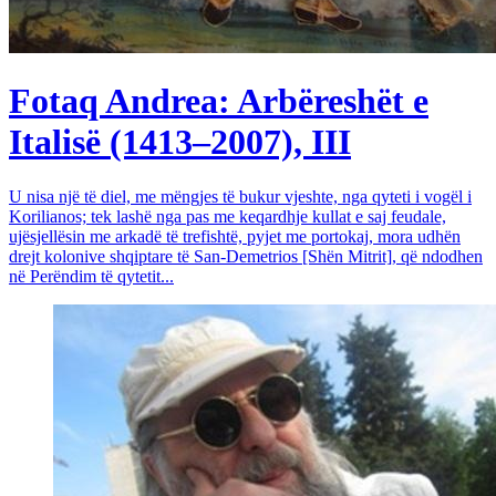
Fotaq Andrea: Arbëreshët e
Italisë (1413–2007), III
U nisa një të diel, me mëngjes të bukur vjeshte, nga qyteti i vogël i
Korilianos; tek lashë nga pas me keqardhje kullat e saj feudale,
ujësjellësin me arkadë të trefishtë, pyjet me portokaj, mora udhën
drejt kolonive shqiptare të San-Demetrios [Shën Mitrit], që ndodhen
në Perëndim të qytetit...