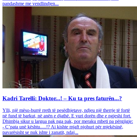
pandashme me vendlindjen...
Kadri Tarelli: Doktor...! – Ku ta pres faturën...?
Ylli, një mëso-burrë rreth të pesëdhjetave, ndjeu një therrje të fortë
në fund të barkut, në anën e djathë. E vuri dorën dhe e ngjeshi fort.
Dhimbja sikur u largua pak nga pak, por meraku mbeti pa përgjigje:
- Ç’pata unë kështu.....!? Ai kishte mjaft njohuri për mjekësinë,
pavarësisht se nuk ishte i zanatit, ndaj...