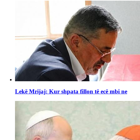
Lekë Mrijaj: Kur shpata fillon të ecë mbi ne