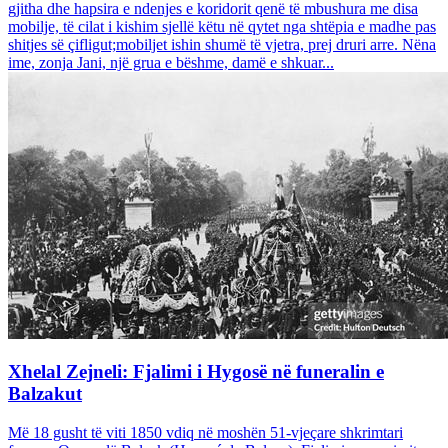
gjitha dhe hapsira e ndenjes e koridorit qenë të mbushura me disa
mobilje, të cilat i kishim sjellë këtu në qytet nga shtëpia e madhe pas
shitjes së çifligut;mobiljet ishin shumë të vjetra, prej druri arre. Nëna
ime, zonja Jani, një grua e bëshme, damë e shkuar...
Xhelal Zejneli: Fjalimi i Hygosë në funeralin e
Balzakut
Më 18 gusht të viti 1850 vdiq në moshën 51-vjeçare shkrimtari