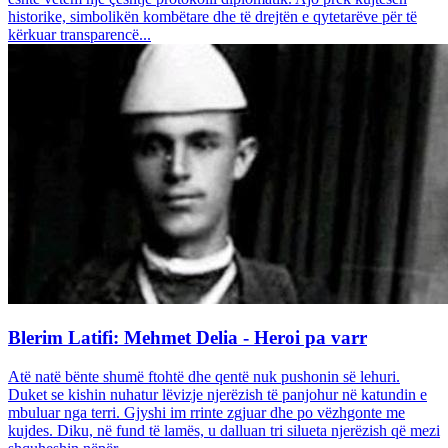
historike, simbolikën kombëtare dhe të drejtën e qytetarëve për të
kërkuar transparencë...
Blerim Latifi: Mehmet Delia - Heroi pa varr
Atë natë bënte shumë ftohtë dhe qentë nuk pushonin së lehuri.
Duket se kishin nuhatur lëvizje njerëzish të panjohur në katundin e
mbuluar nga terri. Gjyshi im rrinte zgjuar dhe po vëzhgonte me
kujdes. Diku, në fund të lamës, u dalluan tri silueta njerëzish që mezi