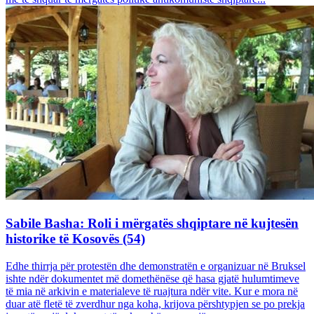
Sabile Basha: Roli i mërgatës shqiptare në kujtesën
historike të Kosovës (54)
Edhe thirrja për protestën dhe demonstratën e organizuar në Bruksel
ishte ndër dokumentet më domethënëse që hasa gjatë hulumtimeve
të mia në arkivin e materialeve të ruajtura ndër vite. Kur e mora në
duar atë fletë të zverdhur nga koha, krijova përshtypjen se po prekja