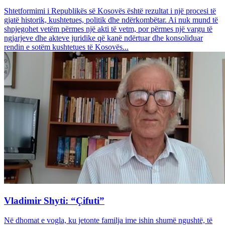
Shtetformimi i Republikës së Kosovës është rezultat i një procesi të
gjatë historik, kushtetues, politik dhe ndërkombëtar. Ai nuk mund të
shpjegohet vetëm përmes një akti të vetm, por përmes një vargu të
ngjarjeve dhe akteve juridike që kanë ndërtuar dhe konsoliduar
rendin e sotëm kushtetues të Kosovës...
Vladimir Shyti: “Çifuti”
Në dhomat e vogla, ku jetonte familja ime ishin shumë ngushtë, të