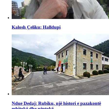
Kalosh Çeliku: Halldupi
Ndue Dedaj: Rubiku, një histori e pazakontë
mbitokë dhe nëntokë