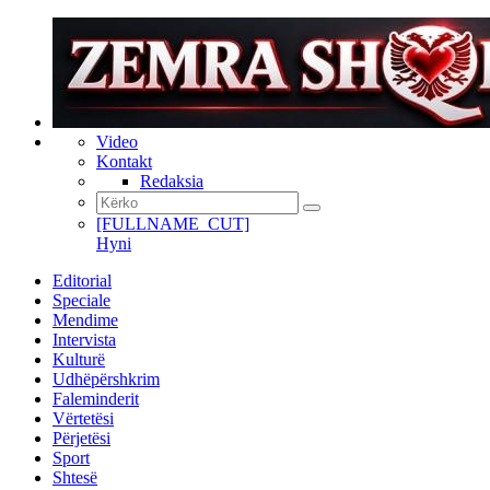
Video
Kontakt
Redaksia
[FULLNAME_CUT]
Hyni
Editorial
Speciale
Mendime
Intervista
Kulturë
Udhëpërshkrim
Faleminderit
Vërtetësi
Përjetësi
Sport
Shtesë