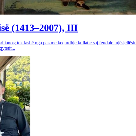
së (1413–2007), III
rilianos; tek lashë nga pas me keqardhje kullat e saj feudale, ujësjellës
tetit...