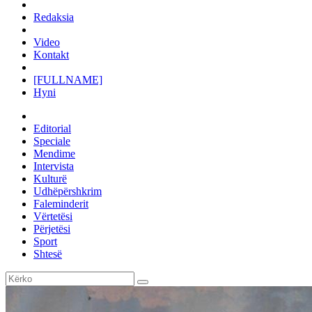
Redaksia
Video
Kontakt
[FULLNAME]
Hyni
Editorial
Speciale
Mendime
Intervista
Kulturë
Udhëpërshkrim
Faleminderit
Vërtetësi
Përjetësi
Sport
Shtesë