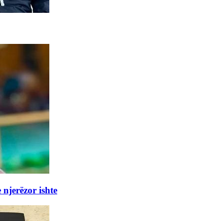
 njerëzor ishte