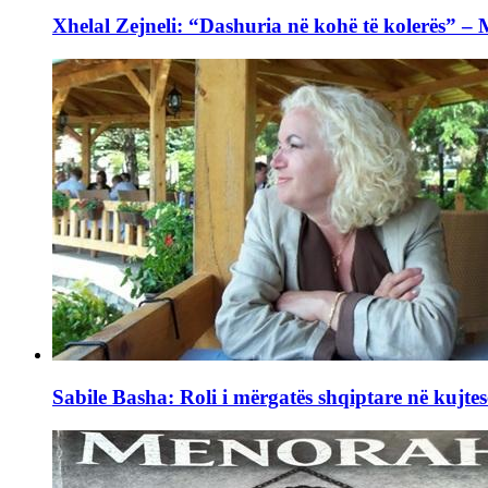
Xhelal Zejneli: “Dashuria në kohë të kolerës” –
Sabile Basha: Roli i mërgatës shqiptare në kujtes