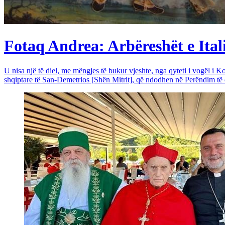
Fotaq Andrea: Arbëreshët e Itali
U nisa një të diel, me mëngjes të bukur vjeshte, nga qyteti i vogël i Ko
shqiptare të San-Demetrios [Shën Mitrit], që ndodhen në Perëndim të qy