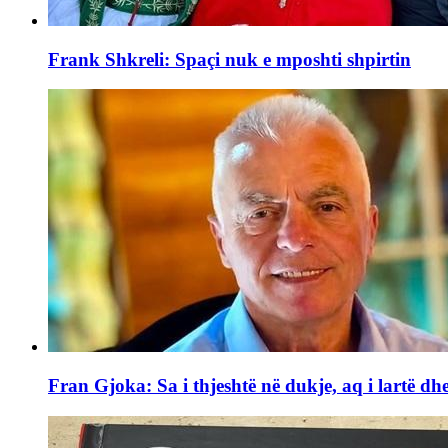
Frank Shkreli: Spaçi nuk e mposhti shpirtin
Fran Gjoka: Sa i thjeshtë në dukje, aq i lartë dhe