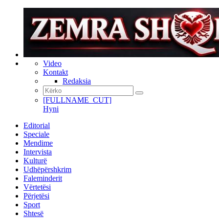
Video
Kontakt
Redaksia
[FULLNAME_CUT]
Hyni
Editorial
Speciale
Mendime
Intervista
Kulturë
Udhëpërshkrim
Faleminderit
Vërtetësi
Përjetësi
Sport
Shtesë