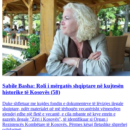
Sabile Basha: Roli i mërgatës shqiptare në kujtesën
historike të Kosovës (58)
Duke shfletuar me kujdes fondin e dokumenteve të lëvizjes ilegale
shqiptare, ndër materialet që më tërhoqën veçanërisht vëmendjen
gjendej edhe një fletë e veçantë, e cila mbante në krye emrin e
gazetës ilegale "Zëri i Kosovës", të identifikuar si Organ i
Rezistencës Kombëtare të Kosovës. Përmes kësaj fletushke shprehej
solidariteti...