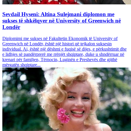
Sevdail Hyseni: Altina Sulejmani diplomon me
sukses të shkëlqyer në University of Greenwich në
Londër
Diplomimi me sukses në Fakultetin Ekonomik të University of
Greenwich në Londër, është një histori që tejkalon suksesin
individual. Ai, është një dëshmi e fuqisë së dijes, e përkushtimit dhe
e lidhjes së pandërprerë me rrënjët shqiptare, duke u shndërruar në
krenari për familjen, Tërnocin, Luginën e Preshevës dhe gjithë
mërgatën shqiptare...