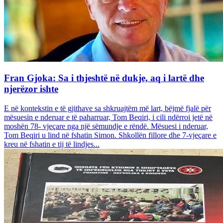
Fran Gjoka: Sa i thjeshtë në dukje, aq i lartë dhe
njerëzor ishte
E në kontekstin e të gjithave sa shkruajtëm më lart, bëjmë fjalë për
mësuesin e nderuar e të paharruar, Tom Beqiri, i cili ndërroi jetë në
moshën 78- vjeçare nga një sëmundje e rëndë. Mësuesi i nderuar,
Tom Beqiri u lind në fshatin Simon. Shkollën fillore dhe 7-vjeçare e
kreu në fshatin e tij të lindjes...