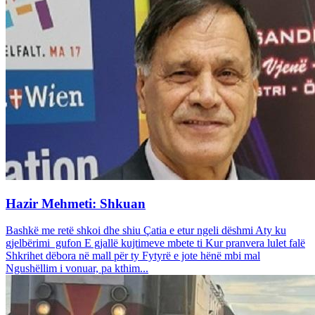
Hazir Mehmeti: Shkuan
Bashkë me retë shkoi dhe shiu Çatia e etur ngeli dëshmi Aty ku
gjelbërimi gufon E gjallë kujtimeve mbete ti Kur pranvera lulet falë
Shkrihet dëbora në mall për ty Fytyrë e jote hënë mbi mal
Ngushëllim i vonuar, pa kthim...