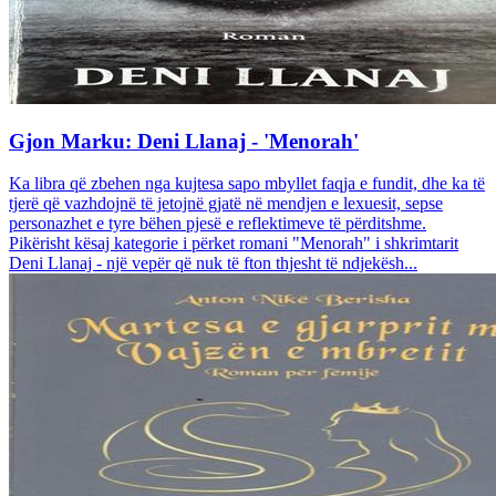
Gjon Marku: Deni Llanaj - 'Menorah'
Ka libra që zbehen nga kujtesa sapo mbyllet faqja e fundit, dhe ka të
tjerë që vazhdojnë të jetojnë gjatë në mendjen e lexuesit, sepse
personazhet e tyre bëhen pjesë e reflektimeve të përditshme.
Pikërisht kësaj kategorie i përket romani "Menorah" i shkrimtarit
Deni Llanaj - një vepër që nuk të fton thjesht të ndjekësh...