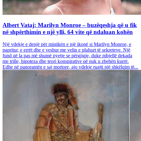
Albert Vataj: Marilyn Monroe – buzëqeshja që u fik
në shpërthimin e një ylli, 64 vite që ndaluan kohën
Një vdekje e denjë për mistikën e një ikonë si Marilyn Monroe, e
papritur, e errët dhe e veshur me velin e pluhurt të sekreteve. Një
fund që la pas më shumë pyetje se përgjigje, duke mbjellë dekada
me trille, hipoteza dhe teori konspirative që nuk u zbehën kurrë.
Edhe në panoramën e saj mortore, ajo vdekje ruajti një shkëlqim të...