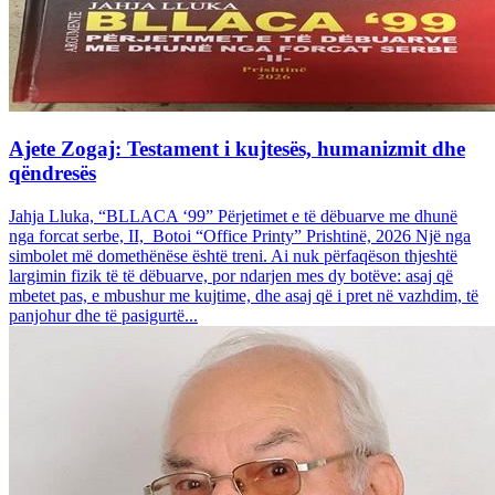
Ajete Zogaj: Testament i kujtesës, humanizmit dhe
qëndresës
Jahja Lluka, “BLLACA ‘99” Përjetimet e të dëbuarve me dhunë
nga forcat serbe, II, Botoi “Office Printy” Prishtinë, 2026 Një nga
simbolet më domethënëse është treni. Ai nuk përfaqëson thjeshtë
largimin fizik të të dëbuarve, por ndarjen mes dy botëve: asaj që
mbetet pas, e mbushur me kujtime, dhe asaj që i pret në vazhdim, të
panjohur dhe të pasigurtë...