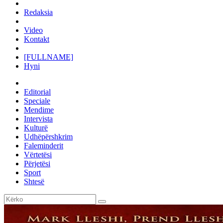
Redaksia
Video
Kontakt
[FULLNAME]
Hyni
Editorial
Speciale
Mendime
Intervista
Kulturë
Udhëpërshkrim
Faleminderit
Vërtetësi
Përjetësi
Sport
Shtesë