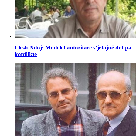
Llesh Ndoj: Modelet autoritare s’jetojnë dot pa
konflikte