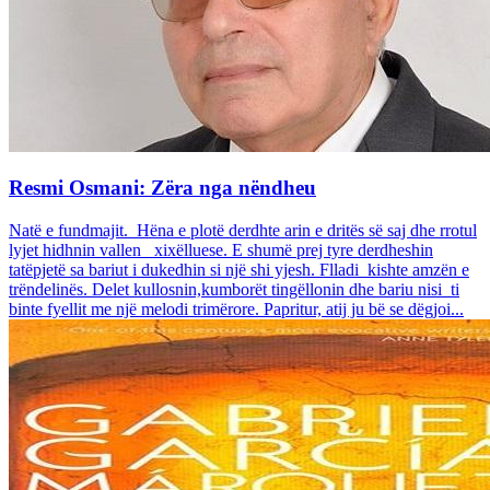
Resmi Osmani: Zëra nga nëndheu
Natë e fundmajit. Hëna e plotë derdhte arin e dritës së saj dhe rrotul
lyjet hidhnin vallen xixëlluese. E shumë prej tyre derdheshin
tatëpjetë sa bariut i dukedhin si një shi yjesh. Flladi kishte amzën e
trëndelinës. Delet kullosnin,kumborët tingëllonin dhe bariu nisi ti
binte fyellit me një melodi trimërore. Papritur, atij ju bë se dëgjoi...