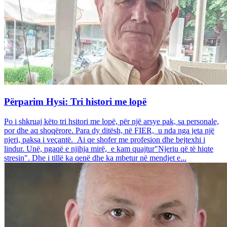
Përparim Hysi: Tri histori me lopë
Po i shkruaj këto tri hsitori me lopë, për një arsye pak, sa personale,
por dhe aq shoqërore. Para dy ditësh, në FIER, u nda nga jeta një
njeri, paksa i veçantë. Ai qe shofer me profesion dhe bejtexhi i
lindur. Unë, ngaqë e njihja mirë, e kam quajtur"Njeriu që të hiqte
stresin". Dhe i tillë ka qenë dhe ka mbetur në mendjet e...