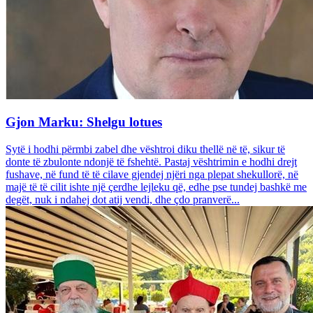
Gjon Marku: Shelgu lotues
Sytë i hodhi përmbi zabel dhe vështroi diku thellë në të, sikur të
donte të zbulonte ndonjë të fshehtë. Pastaj vështrimin e hodhi drejt
fushave, në fund të të cilave gjendej njëri nga plepat shekullorë, në
majë të të cilit ishte një çerdhe lejleku që, edhe pse tundej bashkë me
degët, nuk i ndahej dot atij vendi, dhe çdo pranverë...