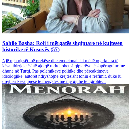
Sabile Basha: Roli i mërgatës shqiptare në kujtesën
historike të Kosovës (57)
Një nga pjesët më prekëse dhe emocionalisht më të ngarkuara të
kësaj thirrjeje është ajo që u drejtohet shqiptarëve të shpërngulur me
dhunë në Turqi. Pas polemikave politike dhe përcaktimeve
ideologjike, autorët ndryshojnë krejtësisht tonin e rrëfimit, duke iu
drejtuar kësaj pjese të mërgatës me një gjuhë të ngrohtë...