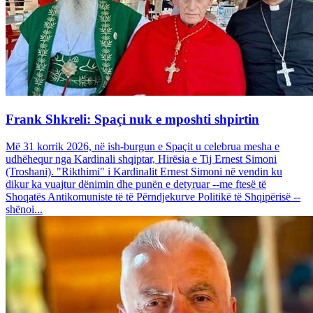
Frank Shkreli: Spaçi nuk e mposhti shpirtin
Më 31 korrik 2026, në ish-burgun e Spaçit u celebrua mesha e
udhëhequr nga Kardinali shqiptar, Hirësia e Tij Ernest Simoni
(Troshani). "Rikthimi" i Kardinalit Ernest Simoni në vendin ku
dikur ka vuajtur dënimin dhe punën e detyruar --me ftesë të
Shoqatës Antikomuniste të të Përndjekurve Politikë të Shqipërisë --
shënoi...