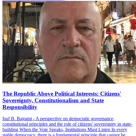
The Republic Above Political Interests: Citizens'
Sovereignty, Constitutionalism and State
Responsibility
Isuf B. Bajrami - A perspective on democratic governance,
constitutional principles and the role of citizens' sovereignty in state-
building When the Vote Speaks, Institutions Must Listen In every
stable democracy, there is a fundamental principle that cannot be