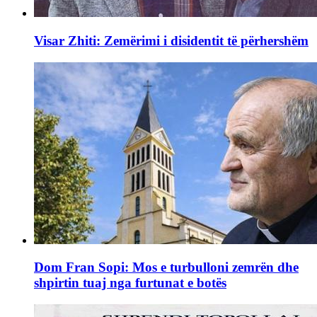
Visar Zhiti: Zemërimi i disidentit të përhershëm
Dom Fran Sopi: Mos e turbulloni zemrën dhe
shpirtin tuaj nga furtunat e botës