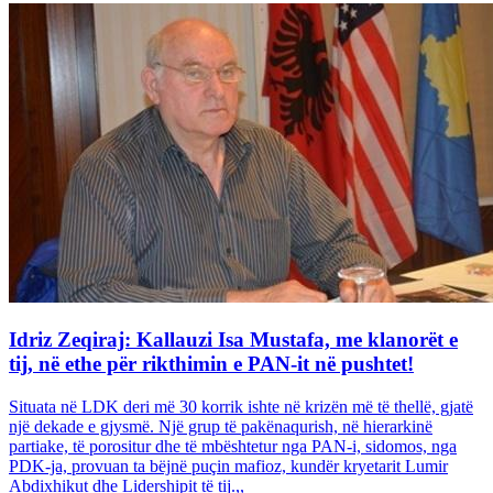
Idriz Zeqiraj: Kallauzi Isa Mustafa, me klanorët e
tij, në ethe për rikthimin e PAN-it në pushtet!
Situata në LDK deri më 30 korrik ishte në krizën më të thellë, gjatë
një dekade e gjysmë. Një grup të pakënaqurish, në hierarkinë
partiake, të porositur dhe të mbështetur nga PAN-i, sidomos, nga
PDK-ja, provuan ta bëjnë puçin mafioz, kundër kryetarit Lumir
Abdixhikut dhe Lidershipit të tij.,,