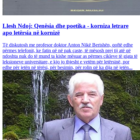
Llesh Ndoj: Qenësia dhe poetika - korniza letrare
apo letërsia në kornizë
Të diskutosh me profesor doktor Anton Nikë Berishën, qoftë edhe
përmes telefonit, ke fatin që në pak çaste, të mësosh prej tij atë që
ndoshta nuk do të mund ta kishe mësuar as përmes cikleve të gjata të
leksioneve universitare, e kjo jo thjesht e vetëm për letërsinë, por
edhe për jetën në tërësi, për besimin, për rolin që ka dija në jetën...