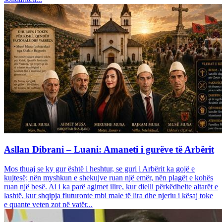
Asllan Dibrani – Luani: Amaneti i gurëve të Arbërit
Mos thuaj se ky gur është i heshtur, se guri i Arbërit ka gojë e
kujtesë; nën myshkun e shekujve ruan një emër, nën plagët e kohës
ruan një besë. Ai i ka parë agimet ilire, kur dielli përkëdhelte altarët e
lashtë, kur shqipja fluturonte mbi male të lira dhe njeriu i kësaj toke
e quante veten zot në vatër...