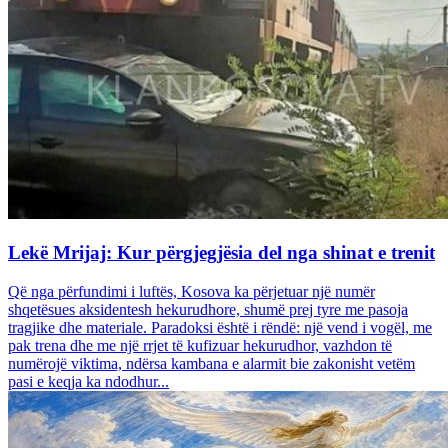
Lekë Mrijaj: Kur përgjegjësia del nga shinat e trenit
Që nga përfundimi i luftës, Kosova ka përjetuar një numër
shqetësues aksidentesh hekurudhore, shumë prej tyre me pasoja
tragjike dhe materiale. Paradoksi është i rëndë: një vend i vogël, me
pak trena dhe me një rrjet të kufizuar hekurudhor, vazhdon të
numërojë viktima, ndërsa kambana e alarmit bie zakonisht vetëm
pasi e keqja ka ndodhur...