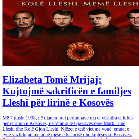
Elizabeta Tomë Mrijaj:
Kujtojmë sakrificën e familjes
Lleshi për lirinë e Kosovës
Më 7 gusht 1998, në njanën prej periudhave ma të vështira të luftës
për çlirimin e Kosovës, në Vraniq të Gjakovës ranë Mark Tunë
Lleshi dhe Kolë Gjon Lleshi. Njëzet e tetë vjet ma vonë, emnat e
tyne vazhdojnë me qenë pjesë e historisë dhe kujtesës së Kosovës.