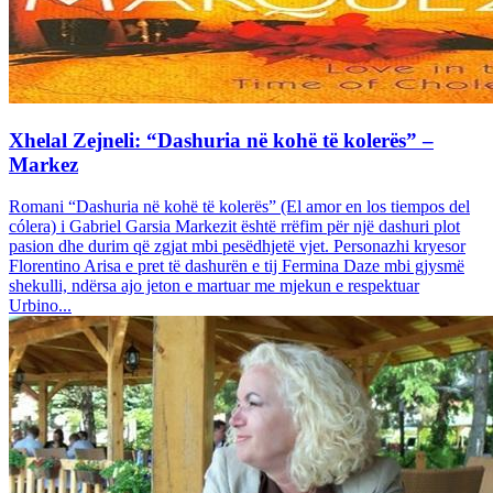
Xhelal Zejneli: “Dashuria në kohë të kolerës” –
Markez
Romani “Dashuria në kohë të kolerës” (El amor en los tiempos del
cólera) i Gabriel Garsia Markezit është rrëfim për një dashuri plot
pasion dhe durim që zgjat mbi pesëdhjetë vjet. Personazhi kryesor
Florentino Arisa e pret të dashurën e tij Fermina Daze mbi gjysmë
shekulli, ndërsa ajo jeton e martuar me mjekun e respektuar
Urbino...