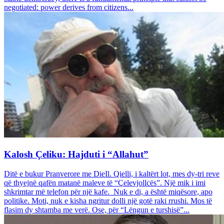
negotiated: power derives from citizens...
Kalosh Çeliku: Hajduti i “Allahut”
Ditë e bukur Pranverore me DieIl. Qielli, i kaltërt lot, mes dy-tri reve
që thyejnë qafën matanë maleve të “Çelevjollcës”. Një mik i imi
shkrimtar më telefon për një kafe. Nuk e di, a është miqësore, apo
politike. Moti, nuk e kisha ngritur dolli një gotë raki rrushi. Mos të
flasim dy shtamba me verë. Ose, për “Lëngun e turshisë”...