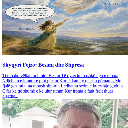
Shyqyri Fejzo: Besimi dhe Shpresa
Ti mbahu vëllai im i mirë Besim Të dy ecim bashkë nga e mbara
Ndjehem e lumtur e plot gëzim Kur të kam ty që çan përpara - Me
fjalë gëzimi ti na mbush shpirtin Ledhaton sedra e kureshtje gudulis
Ç'far ke që shumë e ke ulur ritmin Kur ironia e fatit frelëshuar
gjezdis...