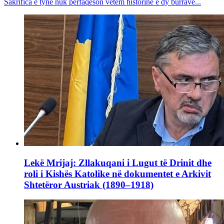
Sakrifica e tyne nuk përfaqëson vetëm historinë e dy burrave...
Lekë Mrijaj: Zllakuqani i Lugut të Drinit dhe
roli i Kishës Katolike në dokumentet e Arkivit
Shtetëror Austriak (1890–1918)