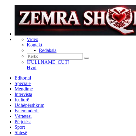
Video
Kontakt
Redaksia
[FULLNAME_CUT]
Hyni
Editorial
Speciale
Mendime
Intervista
Kulturë
Udhëpërshkrim
Faleminderit
Vërtetësi
Përjetësi
Sport
Shtesë