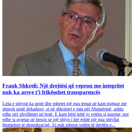
Frank Shkreli: Një drejtësi që vepron me integritet
nuk ka arsye t’i frikësohet transparencës
Liria e shtypit ka qenë dhe mbetet një nga temat që kam trajtuar më
shpesh gjatë dekadave, si në shkrimet e mia për Shqipërinë, ashtu
edhe për zhvillimet në botë. E kam bërë këtë jo vetëm si gazetar, por
edhe si qytetar që beson se një shtyp i lirë është një nga shtyllat
themelore të demokracisë. Ai nuk mbron vetëm të drejtën e...