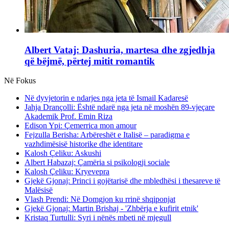
Albert Vataj: Dashuria, martesa dhe zgjedhja
që bëjmë, përtej mitit romantik
Në Fokus
Në dyvjetorin e ndarjes nga jeta të Ismail Kadaresë
Jahja Drançolli: Është ndarë nga jeta në moshën 89-vjeçare
Akademik Prof. Emin Riza
Edison Ypi: Çemerrica mon amour
Fejzulla Berisha: Arbëreshët e Italisë – paradigma e
vazhdimësisë historike dhe identitare
Kalosh Çeliku: Askushi
Albert Habazaj: Çamëria si psikologji sociale
Kalosh Çeliku: Kryevepra
Gjekë Gjonaj: Princi i gojëtarisë dhe mbledhësi i thesareve të
Malësisë
Vlash Prendi: Në Domgjon ku rrinë shqiponjat
Gjekë Gjonaj: Martin Brishaj - 'Zhbërja e kufirit etnik'
Kristaq Turtulli: Syri i nënës mbeti në mjegull