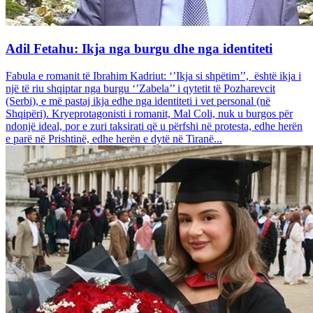
Adil Fetahu: Ikja nga burgu dhe nga identiteti
Fabula e romanit të Ibrahim Kadriut: ‘’Ikja si shpëtim’’, është ikja i
një të riu shqiptar nga burgu ‘’Zabela’’ i qytetit të Pozharevcit
(Serbi), e më pastaj ikja edhe nga identiteti i vet personal (në
Shqipëri). Kryeprotagonisti i romanit, Mal Coli, nuk u burgos për
ndonjë ideal, por e zuri taksirati që u përfshi në protesta, edhe herën
e parë në Prishtinë, edhe herën e dytë në Tiranë...