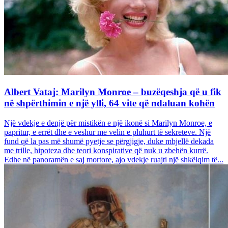
Albert Vataj: Marilyn Monroe – buzëqeshja që u fik
në shpërthimin e një ylli, 64 vite që ndaluan kohën
Një vdekje e denjë për mistikën e një ikonë si Marilyn Monroe, e
papritur, e errët dhe e veshur me velin e pluhurt të sekreteve. Një
fund që la pas më shumë pyetje se përgjigje, duke mbjellë dekada
me trille, hipoteza dhe teori konspirative që nuk u zbehën kurrë.
Edhe në panoramën e saj mortore, ajo vdekje ruajti një shkëlqim të...