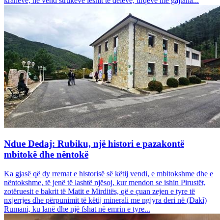
krahëve, në vend strukeve leshit të deleve, tirqëve me gajtana...
Ndue Dedaj: Rubiku, një histori e pazakontë
mbitokë dhe nëntokë
Ka gjasë që dy rremat e historisë së këtij vendi, e mbitokshme dhe e
nëntokshme, të jenë të lashtë njësoj, kur mendon se ishin Pirustët,
zotëruesit e bakrit të Matit e Mirditës, që e çuan zejen e tyre të
nxjerrjes dhe përpunimit të këtij minerali me ngjyra deri në (Dakì)
Rumani, ku lanë dhe një fshat në emrin e tyre...