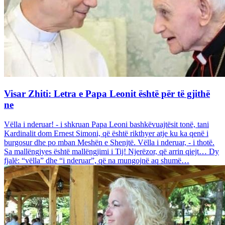
Visar Zhiti: Letra e Papa Leonit është për të gjithë
ne
Vëlla i nderuar! - i shkruan Papa Leoni bashkëvuajtësit tonë, tani
Kardinalit dom Ernest Simoni, që është rikthyer atje ku ka qenë i
burgosur dhe po mban Meshën e Shenjtë. Vëlla i nderuar, - i thotë.
Sa mallëngjyes është mallëngjimi i Tij! Njerëzor, që arrin qiejt… Dy
fjalë: “vëlla” dhe “i nderuar”, që na mungojnë aq shumë…