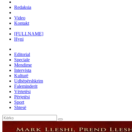
Redaksia
Video
Kontakt
[FULLNAME]
Hyni
Editorial
Speciale
Mendime
Intervista
Kulturë
Udhëpërshkrim
Faleminderit
Vërtetësi
Përjetësi
Sport
Shtesë