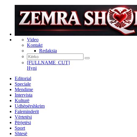
Video
Kontakt
Redaksia
[FULLNAME_CUT]
Hyni
Editorial
Speciale
Mendime
Intervista
Kulturë
Udhëpërshkrim
Faleminderit
Vërtetësi
Përjetësi
Sport
Shtesë