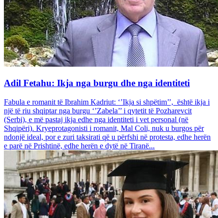
Adil Fetahu: Ikja nga burgu dhe nga identiteti
Fabula e romanit të Ibrahim Kadriut: ‘’Ikja si shpëtim’’, është ikja i
një të riu shqiptar nga burgu ‘’Zabela’’ i qytetit të Pozharevcit
(Serbi), e më pastaj ikja edhe nga identiteti i vet personal (në
Shqipëri). Kryeprotagonisti i romanit, Mal Coli, nuk u burgos për
ndonjë ideal, por e zuri taksirati që u përfshi në protesta, edhe herën
e parë në Prishtinë, edhe herën e dytë në Tiranë...