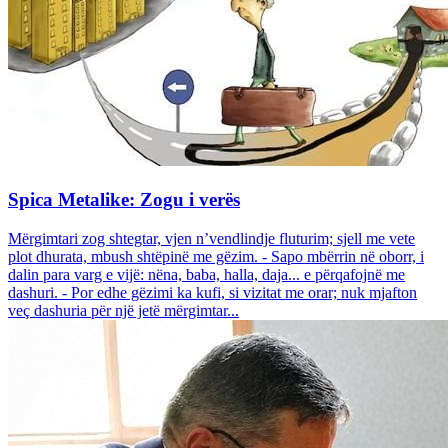
Spica Metalike: Zogu i verës
Mërgimtari zog shtegtar, vjen n’vendlindje fluturim; sjell me vete
plot dhurata, mbush shtëpinë me gëzim. - Sapo mbërrin në oborr, i
dalin para varg e vijë: nëna, baba, halla, daja... e përqafojnë me
dashuri. - Por edhe gëzimi ka kufi, si vizitat me orar; nuk mjafton
veç dashuria për një jetë mërgimtar...