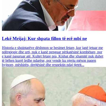
Lekë Mrijaj: Kur shpata fillon të ecë mbi ne
Historia e shqiptarëve dëshmon se besimet fetare, kur janë jetuar me
ndërgjegje dhe urti, nuk e kanë penguar përkatësinë kombëtare, por
e kanë pasuruar atë. Kultet fetare pra, Kishat dhe xhamitë nuk duhet
të bëhen kurrë ledhe ndarëse, por vende ku njeriu mëson paqen
hyjnore, mëshirën, drejtësinë dhe respektin ndaj tjetrit...