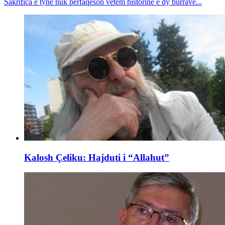
Sakrifica e tyne nuk përfaqëson vetëm historinë e dy burrave...
Kalosh Çeliku: Hajduti i “Allahut”