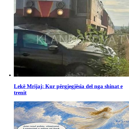
Lekë Mrijaj: Kur përgjegjësia del nga shinat e
trenit