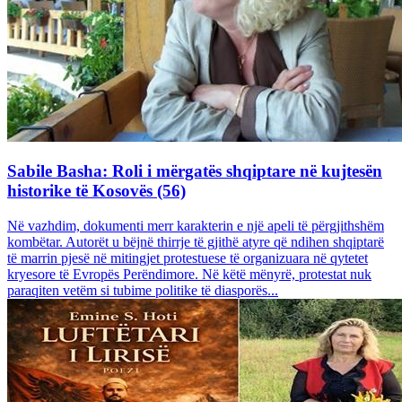
Sabile Basha: Roli i mërgatës shqiptare në kujtesën
historike të Kosovës (56)
Në vazhdim, dokumenti merr karakterin e një apeli të përgjithshëm
kombëtar. Autorët u bëjnë thirrje të gjithë atyre që ndihen shqiptarë
të marrin pjesë në mitingjet protestuese të organizuara në qytetet
kryesore të Evropës Perëndimore. Në këtë mënyrë, protestat nuk
paraqiten vetëm si tubime politike të diasporës...