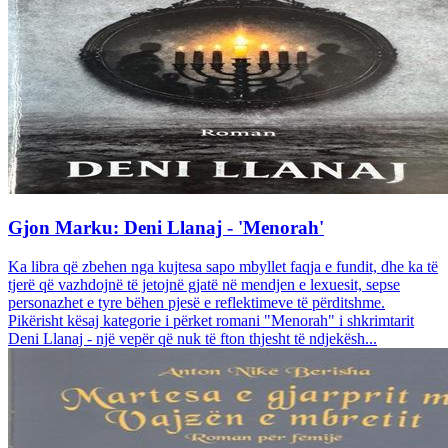
Gjon Marku: Deni Llanaj - 'Menorah'
Ka libra që zbehen nga kujtesa sapo mbyllet faqja e fundit, dhe ka të
tjerë që vazhdojnë të jetojnë gjatë në mendjen e lexuesit, sepse
personazhet e tyre bëhen pjesë e reflektimeve të përditshme.
Pikërisht kësaj kategorie i përket romani "Menorah" i shkrimtarit
Deni Llanaj - një vepër që nuk të fton thjesht të ndjekësh...