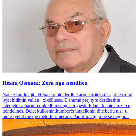
Resmi Osmani: Zëra nga nëndheu
Natë e fundmajit. Hëna e plotë derdhte arin e dritës së saj dhe rrotul
lyjet hidhnin vallen xixëlluese. E shumë prej tyre derdheshin
tatëpjetë sa bariut i dukedhin si një shi yjesh. Flladi kishte amzën e
trëndelinës. Delet kullosnin,kumborët tingëllonin dhe bariu nisi ti
binte fyellit me një melodi trimërore. Papritur, atij ju bë se dëgjoi...