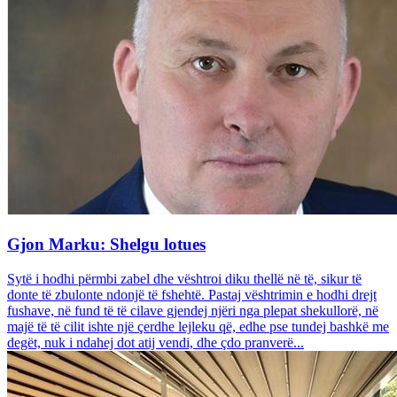
Gjon Marku: Shelgu lotues
Sytë i hodhi përmbi zabel dhe vështroi diku thellë në të, sikur të
donte të zbulonte ndonjë të fshehtë. Pastaj vështrimin e hodhi drejt
fushave, në fund të të cilave gjendej njëri nga plepat shekullorë, në
majë të të cilit ishte një çerdhe lejleku që, edhe pse tundej bashkë me
degët, nuk i ndahej dot atij vendi, dhe çdo pranverë...