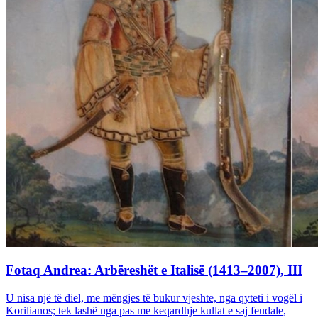
Fotaq Andrea: Arbëreshët e Italisë (1413–2007), III
U nisa një të diel, me mëngjes të bukur vjeshte, nga qyteti i vogël i
Korilianos; tek lashë nga pas me keqardhje kullat e saj feudale,