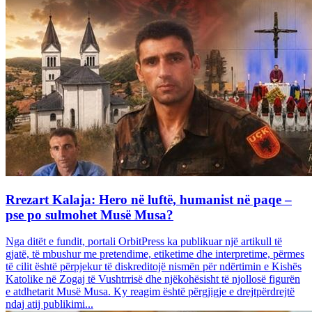
Rrezart Kalaja: Hero në luftë, humanist në paqe –
pse po sulmohet Musë Musa?
Nga ditët e fundit, portali OrbitPress ka publikuar një artikull të
gjatë, të mbushur me pretendime, etiketime dhe interpretime, përmes
të cilit është përpjekur të diskreditojë nismën për ndërtimin e Kishës
Katolike në Zogaj të Vushtrrisë dhe njëkohësisht të njollosë figurën
e atdhetarit Musë Musa. Ky reagim është përgjigje e drejtpërdrejtë
ndaj atij publikimi...