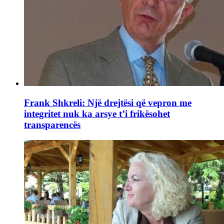
Frank Shkreli: Një drejtësi që vepron me
integritet nuk ka arsye t’i frikësohet
transparencës