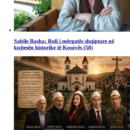
Sabile Basha: Roli i mërgatës shqiptare në
kujtesën historike të Kosovës (58)