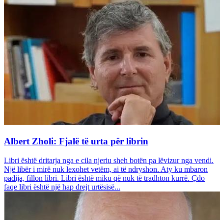
Albert Zholi: Fjalë të urta për librin
Libri është dritarja nga e cila njeriu sheh botën pa lëvizur nga vendi.
Një libër i mirë nuk lexohet vetëm, ai të ndryshon. Aty ku mbaron
padija, fillon libri. Libri është miku që nuk të tradhton kurrë. Çdo
faqe libri është një hap drejt urtësisë...