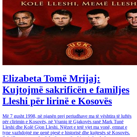
Elizabeta Tomë Mrijaj:
Kujtojmë sakrificën e familjes
Lleshi për lirinë e Kosovës
Më 7 gusht 1998, në njanën prej periudhave ma të vështira të luftës
për çlirimin e Kosovës, në Vraniq të Gjakovës ranë Mark Tunë
Lleshi dhe Kolë Gjon Lleshi. Njëzet e tetë vjet ma vonë, emnat e
tyne vazhdojnë me qenë pjesë e historisë dhe kujtesës së Kosovës.