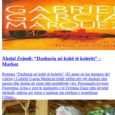
Xhelal Zejneli: “Dashuria në kohë të kolerës” –
Markez
Romani “Dashuria në kohë të kolerës” (El amor en los tiempos del
cólera) i Gabriel Garsia Markezit është rrëfim për një dashuri plot
pasion dhe durim që zgjat mbi pesëdhjetë vjet. Personazhi kryesor
Florentino Arisa e pret të dashurën e tij Fermina Daze mbi gjysmë
shekulli, ndërsa ajo jeton e martuar me mjekun e respektuar
Urbino...