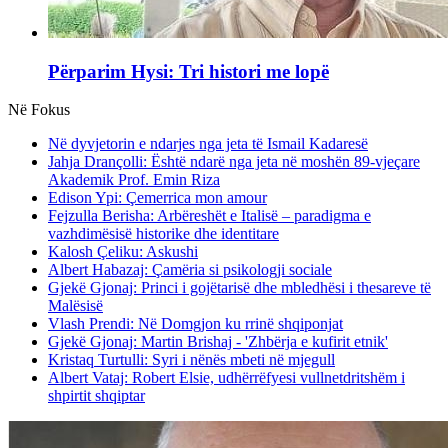
Përparim Hysi: Tri histori me lopë
Në Fokus
Në dyvjetorin e ndarjes nga jeta të Ismail Kadaresë
Jahja Drançolli: Është ndarë nga jeta në moshën 89-vjeçare
Akademik Prof. Emin Riza
Edison Ypi: Çemerrica mon amour
Fejzulla Berisha: Arbëreshët e Italisë – paradigma e
vazhdimësisë historike dhe identitare
Kalosh Çeliku: Askushi
Albert Habazaj: Çamëria si psikologji sociale
Gjekë Gjonaj: Princi i gojëtarisë dhe mbledhësi i thesareve të
Malësisë
Vlash Prendi: Në Domgjon ku rrinë shqiponjat
Gjekë Gjonaj: Martin Brishaj - 'Zhbërja e kufirit etnik'
Kristaq Turtulli: Syri i nënës mbeti në mjegull
Albert Vataj: Robert Elsie, udhërrëfyesi vullnetdritshëm i
shpirtit shqiptar