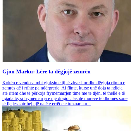
Gjon Marku: Lëre ta dëgjojë zemrën
Kokën e vendosa mbi gjoksin e tij të zhveshur dhe dëgjoja ritmin e
zemrës që i rrihte pa ndërprerje. Ai flinte, kurse unë doja ta ndieja
atë ritëm dhe të përkoja frymëmarrjen time me të tijën, të thellë e të
ngadaltë, si frymëmarrja e një dragoi. Jashtë mureve të dhomës sonë
të fjetjes shtrihej një natë e errët e e trazuar, ku...