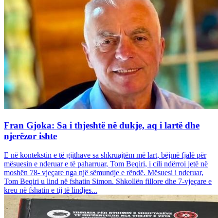
Fran Gjoka: Sa i thjeshtë në dukje, aq i lartë dhe
njerëzor ishte
E në kontekstin e të gjithave sa shkruajtëm më lart, bëjmë fjalë për
mësuesin e nderuar e të paharruar, Tom Beqiri, i cili ndërroi jetë në
moshën 78- vjeçare nga një sëmundje e rëndë. Mësuesi i nderuar,
Tom Beqiri u lind në fshatin Simon. Shkollën fillore dhe 7-vjeçare e
kreu në fshatin e tij të lindjes...