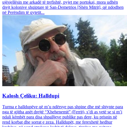
ujësjellësin me arkadë të trefishtë, pyjet me portokaj, mora udhën
drejt kolonive shqiptare të San-Demetrios [Shën Mitrit], që ndodhen
në Perëndim të qytetit...
Kalosh Çeliku: Halldupi
Turma e halldupëve që m’u ndërsye pas shpine dhe më shtynte para
nga të gjitha anët drejtë “Xhehenemit” (Ferrit), s’di as vetë se si m’i
ndali këmbët para disa shpalljeve publike pas dere, ku prisnin në
rend korbat dhe sorrat e zeza. Halldupët, me ferexhetë hedhur