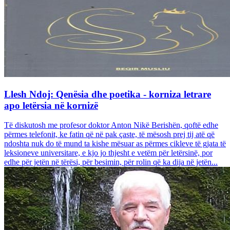
Llesh Ndoj: Qenësia dhe poetika - korniza letrare
apo letërsia në kornizë
Të diskutosh me profesor doktor Anton Nikë Berishën, qoftë edhe
përmes telefonit, ke fatin që në pak çaste, të mësosh prej tij atë që
ndoshta nuk do të mund ta kishe mësuar as përmes cikleve të gjata të
leksioneve universitare, e kjo jo thjesht e vetëm për letërsinë, por
edhe për jetën në tërësi, për besimin, për rolin që ka dija në jetën...