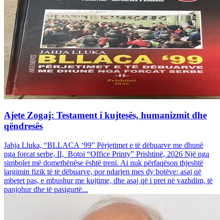
Ajete Zogaj: Testament i kujtesës, humanizmit dhe
qëndresës
Jahja Lluka, “BLLACA ‘99” Përjetimet e të dëbuarve me dhunë
nga forcat serbe, II, Botoi “Office Printy” Prishtinë, 2026 Një nga
simbolet më domethënëse është treni. Ai nuk përfaqëson thjeshtë
largimin fizik të të dëbuarve, por ndarjen mes dy botëve: asaj që
mbetet pas, e mbushur me kujtime, dhe asaj që i pret në vazhdim, të
panjohur dhe të pasigurtë...