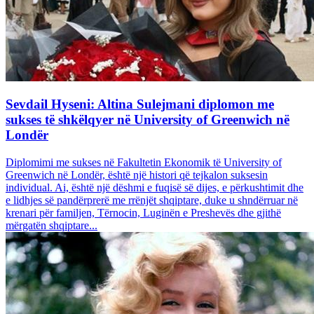
Sevdail Hyseni: Altina Sulejmani diplomon me
sukses të shkëlqyer në University of Greenwich në
Londër
Diplomimi me sukses në Fakultetin Ekonomik të University of
Greenwich në Londër, është një histori që tejkalon suksesin
individual. Ai, është një dëshmi e fuqisë së dijes, e përkushtimit dhe
e lidhjes së pandërprerë me rrënjët shqiptare, duke u shndërruar në
krenari për familjen, Tërnocin, Luginën e Preshevës dhe gjithë
mërgatën shqiptare...