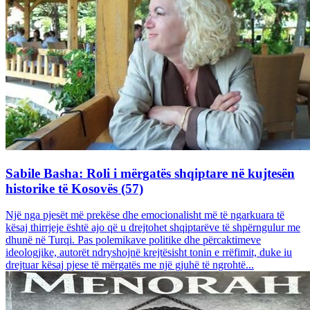
Sabile Basha: Roli i mërgatës shqiptare në kujtesën
historike të Kosovës (57)
Një nga pjesët më prekëse dhe emocionalisht më të ngarkuara të
kësaj thirrjeje është ajo që u drejtohet shqiptarëve të shpërngulur me
dhunë në Turqi. Pas polemikave politike dhe përcaktimeve
ideologjike, autorët ndryshojnë krejtësisht tonin e rrëfimit, duke iu
drejtuar kësaj pjese të mërgatës me një gjuhë të ngrohtë...