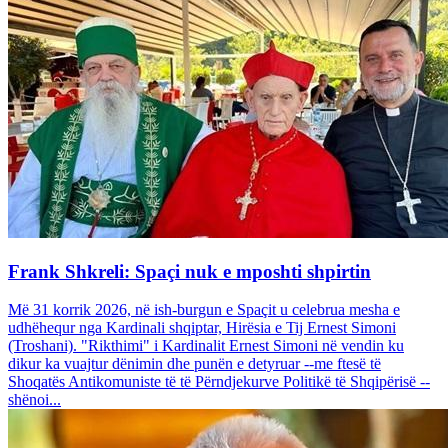
Frank Shkreli: Spaçi nuk e mposhti shpirtin
Më 31 korrik 2026, në ish-burgun e Spaçit u celebrua mesha e
udhëhequr nga Kardinali shqiptar, Hirësia e Tij Ernest Simoni
(Troshani). "Rikthimi" i Kardinalit Ernest Simoni në vendin ku
dikur ka vuajtur dënimin dhe punën e detyruar --me ftesë të
Shoqatës Antikomuniste të të Përndjekurve Politikë të Shqipërisë --
shënoi...