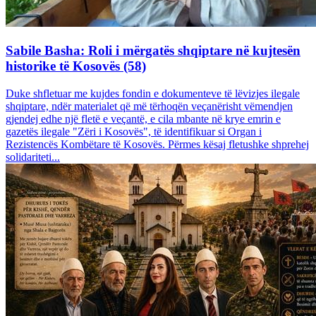
Sabile Basha: Roli i mërgatës shqiptare në kujtesën
historike të Kosovës (58)
Duke shfletuar me kujdes fondin e dokumenteve të lëvizjes ilegale
shqiptare, ndër materialet që më tërhoqën veçanërisht vëmendjen
gjendej edhe një fletë e veçantë, e cila mbante në krye emrin e
gazetës ilegale "Zëri i Kosovës", të identifikuar si Organ i
Rezistencës Kombëtare të Kosovës. Përmes kësaj fletushke shprehej
solidariteti...