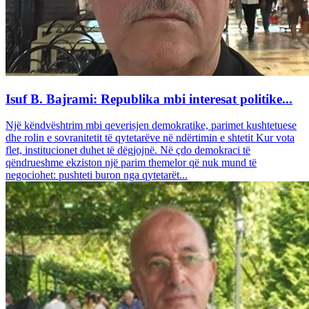
Isuf B. Bajrami: Republika mbi interesat politike...
Një këndvështrim mbi qeverisjen demokratike, parimet kushtetuese
dhe rolin e sovranitetit të qytetarëve në ndërtimin e shtetit Kur vota
flet, institucionet duhet të dëgjojnë. Në çdo demokraci të
qëndrueshme ekziston një parim themelor që nuk mund të
negociohet: pushteti buron nga qytetarët...