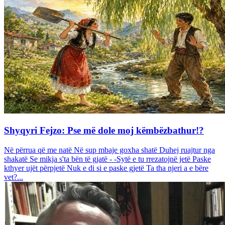
Shyqyri Fejzo: Pse më dole moj këmbëzbathur!?
Në përrua që me natë Në sup mbaje goxha shatë Duhej ruajtur nga
shakatë Se mikja s'ta bën të gjatë - -Sytë e tu rrezatojnë jetë Paske
kthyer ujët përpjetë Nuk e di si e paske gjetë Ta tha njeri a e bëre
vet?...