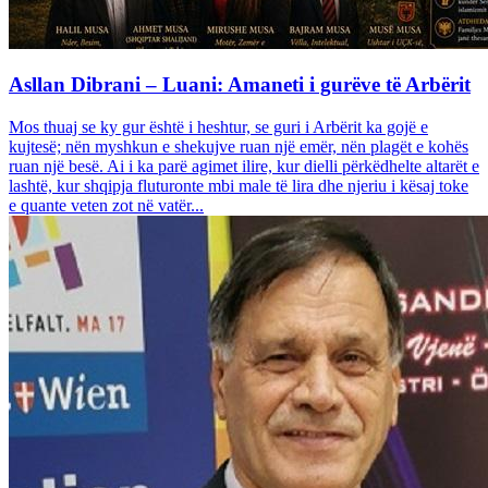
Asllan Dibrani – Luani: Amaneti i gurëve të Arbërit
Mos thuaj se ky gur është i heshtur, se guri i Arbërit ka gojë e
kujtesë; nën myshkun e shekujve ruan një emër, nën plagët e kohës
ruan një besë. Ai i ka parë agimet ilire, kur dielli përkëdhelte altarët e
lashtë, kur shqipja fluturonte mbi male të lira dhe njeriu i kësaj toke
e quante veten zot në vatër...