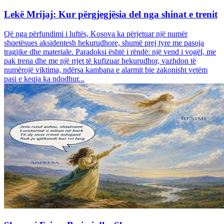
Lekë Mrijaj: Kur përgjegjësia del nga shinat e trenit
Që nga përfundimi i luftës, Kosova ka përjetuar një numër
shqetësues aksidentesh hekurudhore, shumë prej tyre me pasoja
tragjike dhe materiale. Paradoksi është i rëndë: një vend i vogël, me
pak trena dhe me një rrjet të kufizuar hekurudhor, vazhdon të
numërojë viktima, ndërsa kambana e alarmit bie zakonisht vetëm
pasi e keqja ka ndodhur...