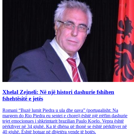
Xhelal Zejneli: Në një histori dashurie fshihen
fshehtësitë e jetës
Romani “Buzë lumit Piedra u ula dhe qava” (portugalisht: Na
margem do Rio Piedra eu sentei e chorei) është një rrëfim dashurie
tejet emocionues i shkrimtarit brazilian Paulo Koelo. Vepra është
përkthyer në 34 gjuhë. Ka të dhëna që thonë se është përkthyer në
40 gjuhë. Është botuar në dhjetëra vende të botës.