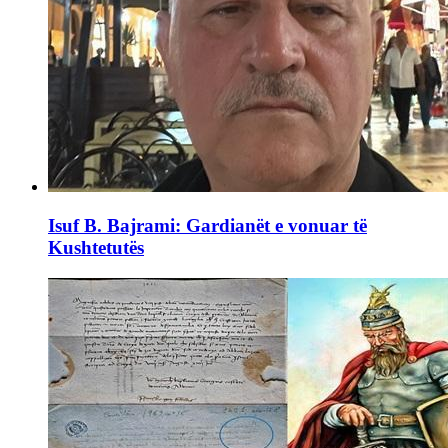
Isuf B. Bajrami: Gardianët e vonuar të
Kushtetutës