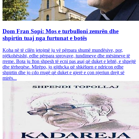
Dom Fran Sopi: Mos e turbulloni zemrën dhe
shpirtin tuaj nga furtunat e botës
Koha në të cilën jetojmë ju vë përpara shumë mundësive, por,
njëkohësisht, edhe përpara sprovave, tundimeve dhe mësimeve të
rreme. Bota ju fton shpesh të ecni pas asaj që duket e lehtë, e shpejtë
dhe tërheqëse. Mirëpo, jo gjithçka që shkëlqen e ndriçon edhe
shpirtin dhe jo çdo rrugë që duket e gjerë e çon njeriun drejt së
mirës...