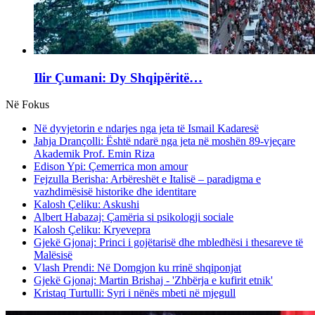
Ilir Çumani: Dy Shqipëritë…
Në Fokus
Në dyvjetorin e ndarjes nga jeta të Ismail Kadaresë
Jahja Drançolli: Është ndarë nga jeta në moshën 89-vjeçare
Akademik Prof. Emin Riza
Edison Ypi: Çemerrica mon amour
Fejzulla Berisha: Arbëreshët e Italisë – paradigma e
vazhdimësisë historike dhe identitare
Kalosh Çeliku: Askushi
Albert Habazaj: Çamëria si psikologji sociale
Kalosh Çeliku: Kryevepra
Gjekë Gjonaj: Princi i gojëtarisë dhe mbledhësi i thesareve të
Malësisë
Vlash Prendi: Në Domgjon ku rrinë shqiponjat
Gjekë Gjonaj: Martin Brishaj - 'Zhbërja e kufirit etnik'
Kristaq Turtulli: Syri i nënës mbeti në mjegull