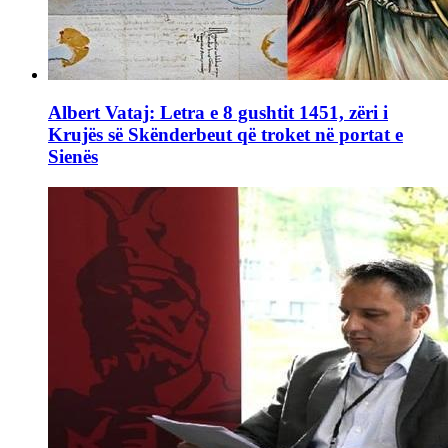
Albert Vataj: Letra e 8 gushtit 1451, zëri i
Krujës së Skënderbeut që troket në portat e
Sienës