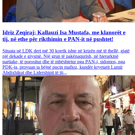
Idriz Zeqiraj: Kallauzi Isa Mustafa, me klanorët e
tij, në ethe për rikthimin e PAN-it në pushtet!
Situata në LDK deri më 30 korrik ishte në krizën më të thellë, gjatë
një dekade e gjysmë. Një grup të pakënaqurish, në hierarkinë
partiake, të porositur dhe të mbështetur nga PAN-i, sidomos, nga
PDK-ja, provuan ta bëjnë puçin mafioz, kundër kryetarit Lumir
Abdixhikut dhe Lidershipit të tij.,,