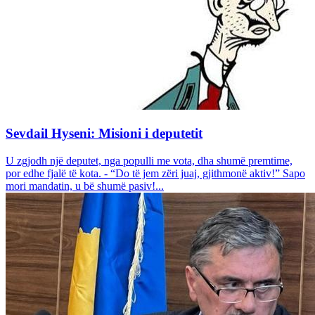
Sevdail Hyseni: Misioni i deputetit
U zgjodh një deputet, nga populli me vota, dha shumë premtime,
por edhe fjalë të kota. - “Do të jem zëri juaj, gjithmonë aktiv!” Sapo
mori mandatin, u bë shumë pasiv!...