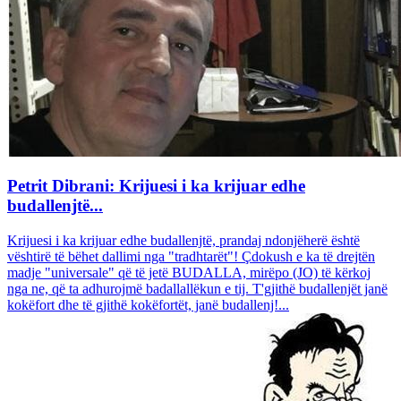
Petrit Dibrani: Krijuesi i ka krijuar edhe
budallenjtë...
Krijuesi i ka krijuar edhe budallenjtë, prandaj ndonjëherë është
vështirë të bëhet dallimi nga "tradhtarët"! Çdokush e ka të drejtën
madje "universale" që të jetë BUDALLA, mirëpo (JO) të kërkoj
nga ne, që ta adhurojmë badallallëkun e tij. T'gjithë budallenjët janë
kokëfort dhe të gjithë kokëfortët, janë budallenj!...