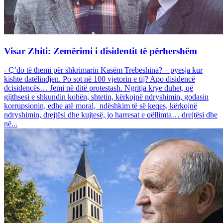
Visar Zhiti: Zemërimi i disidentit të përhershëm
- Ç’do të themi për shkrimarin Kasëm Trebeshina? – pyesja kur
kishte datëlindjen. Po sot në 100 vjetorin e tij? Apo disidencë
dcisidencës… Jemi në ditë protestash. Ngritja krye duhet, që
gjithsesi e shkundin kohën, shtetin, kërkojnë ndryshimin, godasin
korrupsionin, edhe atë moral, ndëshkim të së keqes, kërkojnë
ndryshimin, drejtësi dhe kujtesë, jo harresat e qëllimta… drejtësi dhe
në...