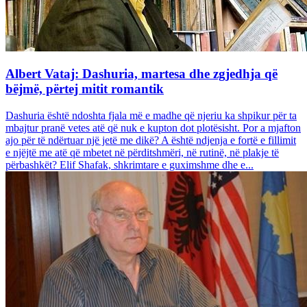
Albert Vataj: Dashuria, martesa dhe zgjedhja që
bëjmë, përtej mitit romantik
Dashuria është ndoshta fjala më e madhe që njeriu ka shpikur për ta
mbajtur pranë vetes atë që nuk e kupton dot plotësisht. Por a mjafton
ajo për të ndërtuar një jetë me dikë? A është ndjenja e fortë e fillimit
e njëjtë me atë që mbetet në përditshmëri, në rutinë, në plakje të
përbashkët? Elif Shafak, shkrimtare e guximshme dhe e...