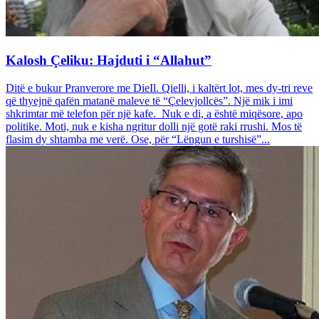
Kalosh Çeliku: Hajduti i “Allahut”
Ditë e bukur Pranverore me DieIl. Qielli, i kaltërt lot, mes dy-tri reve
që thyejnë qafën matanë maleve të “Çelevjollcës”. Një mik i imi
shkrimtar më telefon për një kafe. Nuk e di, a është miqësore, apo
politike. Moti, nuk e kisha ngritur dolli një gotë raki rrushi. Mos të
flasim dy shtamba me verë. Ose, për “Lëngun e turshisë”...