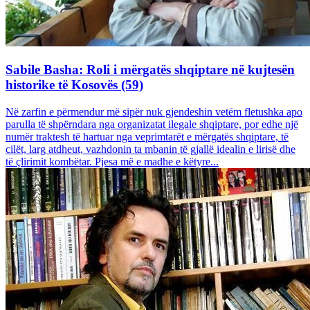
Sabile Basha: Roli i mërgatës shqiptare në kujtesën
historike të Kosovës (59)
Në zarfin e përmendur më sipër nuk gjendeshin vetëm fletushka apo
parulla të shpërndara nga organizatat ilegale shqiptare, por edhe një
numër traktesh të hartuar nga veprimtarët e mërgatës shqiptare, të
cilët, larg atdheut, vazhdonin ta mbanin të gjallë idealin e lirisë dhe
të çlirimit kombëtar. Pjesa më e madhe e këtyre...