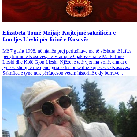
Elizabeta Tomë Mrijaj: Kujtojmë sakrificën e
familjes Lleshi për lirinë e Kosovës
Më 7 gusht 1998, në njanën prej periudhave ma të vështira të luftës
për çlirimin e Kosovës, në Vraniq të Gjakovës ranë Mark Tunë
Lleshi dhe Kolë Gjon Lleshi. Njëzet e tetë vjet ma vonë, emnat e
tyne vazhdojnë me qenë pjesë e historisë dhe kujtesës së Kosovës.
Sakrifica e tyne nuk përfaqëson vetëm historinë e dy burrave...