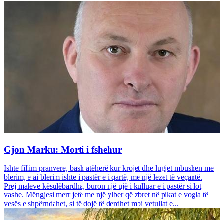
Gjon Marku: Morti i fshehur
Ishte fillim pranvere, bash atëherë kur krojet dhe lugjet mbushen me
blerim, e ai blerim ishte i pastër e i qartë, me një lezet të veçantë.
Prej maleve kësulëbardha, buron një ujë i kulluar e i pastër si lot
vashe. Mëngjesi merr jetë me një ylber që zbret në pikat e vogla të
vesës e shpërndahet, si të dojë të derdhet mbi vetullat e...