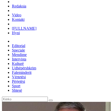
Redaksia
Video
Kontakt
[FULLNAME]
Hyni
Editorial
Speciale
Mendime
Intervista
Kulturë
Udhëpërshkrim
Faleminderit
Vërtetësi
Përjetësi
Sport
Shtesë