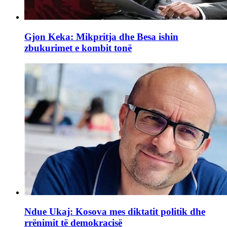
Gjon Keka: Mikpritja dhe Besa ishin
zbukurimet e kombit tonë
Ndue Ukaj: Kosova mes diktatit politik dhe
rrënimit të demokracisë