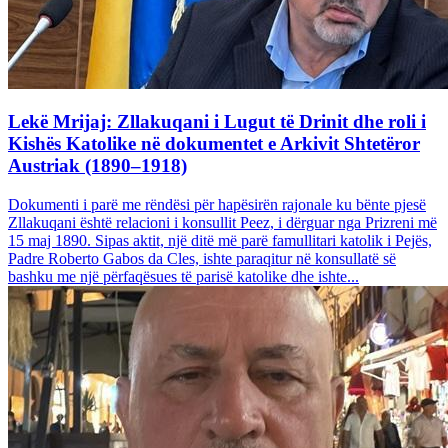
Lekë Mrijaj: Zllakuqani i Lugut të Drinit dhe roli i
Kishës Katolike në dokumentet e Arkivit Shtetëror
Austriak (1890–1918)
Dokumenti i parë me rëndësi për hapësirën rajonale ku bënte pjesë
Zllakuqani është relacioni i konsullit Peez, i dërguar nga Prizreni më
15 maj 1890. Sipas aktit, një ditë më parë famullitari katolik i Pejës,
Padre Roberto Gabos da Cles, ishte paraqitur në konsullatë së
bashku me një përfaqësues të parisë katolike dhe ishte...