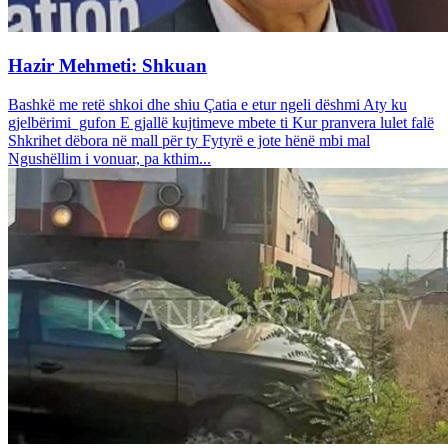
Hazir Mehmeti: Shkuan
Bashkë me retë shkoi dhe shiu Çatia e etur ngeli dëshmi Aty ku
gjelbërimi gufon E gjallë kujtimeve mbete ti Kur pranvera lulet falë
Shkrihet dëbora në mall për ty Fytyrë e jote hënë mbi mal
Ngushëllim i vonuar, pa kthim...