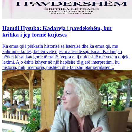
Hamdi Hysuka: Kadareja i pavdekshëm, kur
kritika i jep formë kujtesës
Ka emra që i përkasin historisë së letërsisë dhe ka emra që, me
kalimin e kohës, bëhen vetë njësi matëse të saj. Ismail Kadareja i
përket kësaj kategorie të rrallë. Vepra e tij nuk është më vetëm objekt
leximi. Ajo është kthyer në një hapësirë të gjerë interpretimi, ku
historia, miti, memoria, pushteti dhe fati shqiptar përplasen...