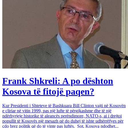
Frank Shkreli: A po dështon
Kosova të fitojë paqen?
Kur Presidenti i Shteteve të Bashkuara Bill Clinton vajti në Kosovën
e çliriar në vitin 1999, pas një lufte të përgjkashme dhe të një
ndërhyrjeje historike të aleancës perëndimore, NATO-s, ai i drejtoi
popullit të Kosovës një mesazh që do duhej të ishte udhërrëfyes për
çdo brez politik që do të vinte pas luftës. Sot, Kosova ndodhet...