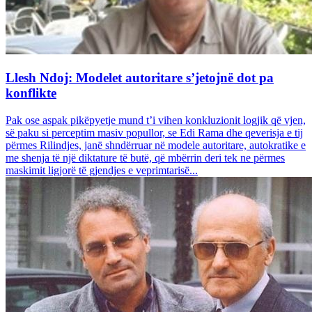
Llesh Ndoj: Modelet autoritare s’jetojnë dot pa
konflikte
Pak ose aspak pikëpyetje mund t’i vihen konkluzionit logjik që vjen,
së paku si perceptim masiv popullor, se Edi Rama dhe qeverisja e tij
përmes Rilindjes, janë shndërruar në modele autoritare, autokratike e
me shenja të një diktature të butë, që mbërrin deri tek ne përmes
maskimit ligjorë të gjendjes e veprimtarisë...