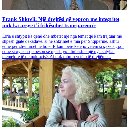
Frank Shkreli: Një drejtësi që vepron me integritet
nuk ka arsye t’i frikësohet transparencës
Liria e shtypit ka qenë dhe mbetet një nga temat që kam trajtuar më
shpesh gjatë dekadave, si në shkrimet e mia për Shqipërinë, ashtu
edhe për zhvillimet në botë. E kam bërë këtë jo vetëm si gazetar, por
edhe si qytetar që beson se një shtyp i lirë është një nga shtyllat
themelore të demokracisë. Ai nuk mbron vetëm të drejtën e...