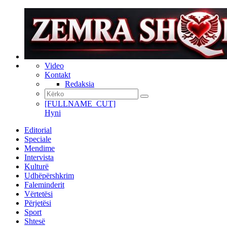
Video
Kontakt
Redaksia
[FULLNAME_CUT]
Hyni
Editorial
Speciale
Mendime
Intervista
Kulturë
Udhëpërshkrim
Faleminderit
Vërtetësi
Përjetësi
Sport
Shtesë