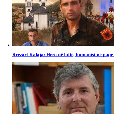
Rrezart Kalaja: Hero në luftë, humanist në paq