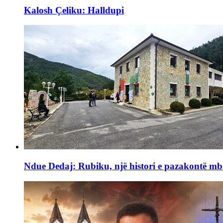
Kalosh Çeliku: Halldupi
Ndue Dedaj: Rubiku, një histori e pazakontë mb