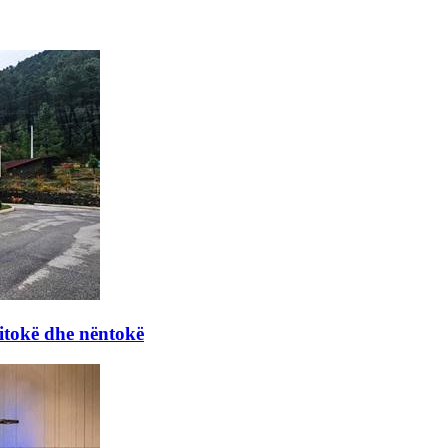
itokë dhe nëntokë