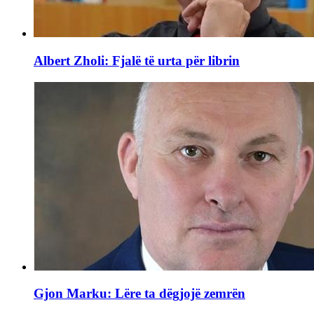
Albert Zholi: Fjalë të urta për librin
Gjon Marku: Lëre ta dëgjojë zemrën