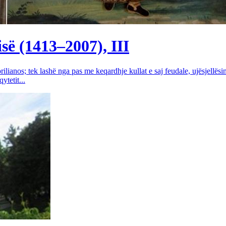
së (1413–2007), III
rilianos; tek lashë nga pas me keqardhje kullat e saj feudale, ujësjellës
tetit...