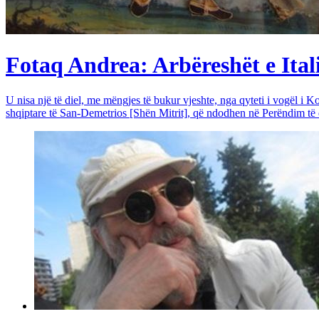
Fotaq Andrea: Arbëreshët e Itali
U nisa një të diel, me mëngjes të bukur vjeshte, nga qyteti i vogël i Ko
shqiptare të San-Demetrios [Shën Mitrit], që ndodhen në Perëndim të qy