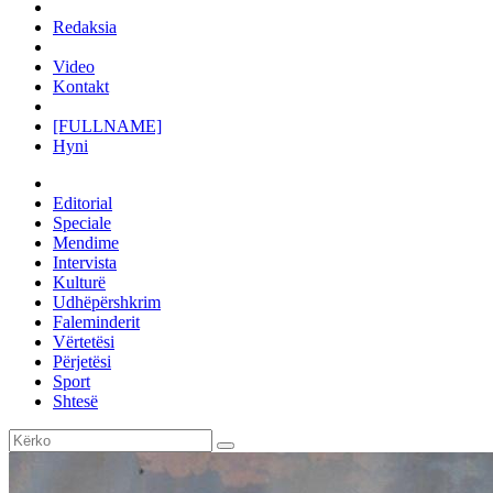
Redaksia
Video
Kontakt
[FULLNAME]
Hyni
Editorial
Speciale
Mendime
Intervista
Kulturë
Udhëpërshkrim
Faleminderit
Vërtetësi
Përjetësi
Sport
Shtesë