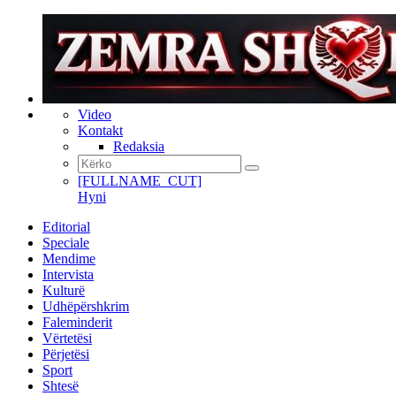
Video
Kontakt
Redaksia
[FULLNAME_CUT]
Hyni
Editorial
Speciale
Mendime
Intervista
Kulturë
Udhëpërshkrim
Faleminderit
Vërtetësi
Përjetësi
Sport
Shtesë