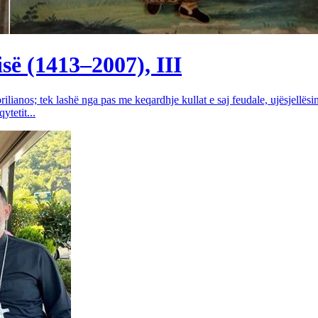
së (1413–2007), III
rilianos; tek lashë nga pas me keqardhje kullat e saj feudale, ujësjellës
tetit...