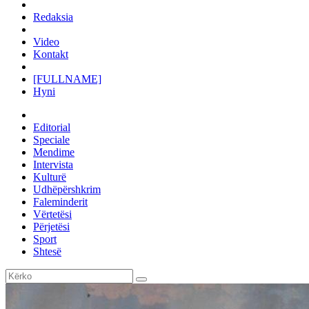
Redaksia
Video
Kontakt
[FULLNAME]
Hyni
Editorial
Speciale
Mendime
Intervista
Kulturë
Udhëpërshkrim
Faleminderit
Vërtetësi
Përjetësi
Sport
Shtesë