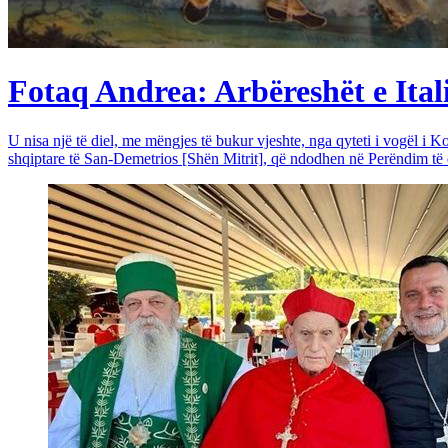
Fotaq Andrea: Arbëreshët e Itali
U nisa një të diel, me mëngjes të bukur vjeshte, nga qyteti i vogël i Ko
shqiptare të San-Demetrios [Shën Mitrit], që ndodhen në Perëndim të qy