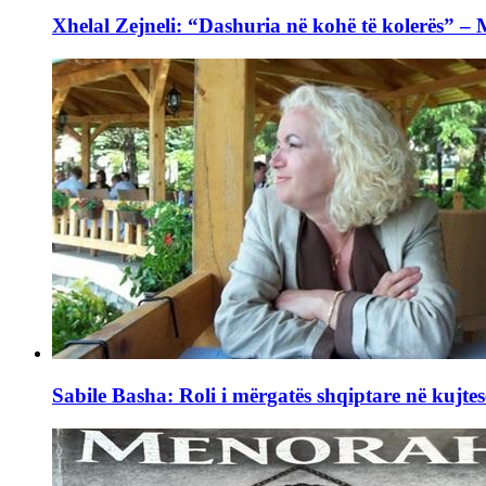
Xhelal Zejneli: “Dashuria në kohë të kolerës” –
Sabile Basha: Roli i mërgatës shqiptare në kujtes