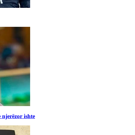
 njerëzor ishte