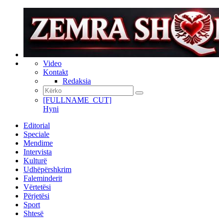
Video
Kontakt
Redaksia
[FULLNAME_CUT]
Hyni
Editorial
Speciale
Mendime
Intervista
Kulturë
Udhëpërshkrim
Faleminderit
Vërtetësi
Përjetësi
Sport
Shtesë