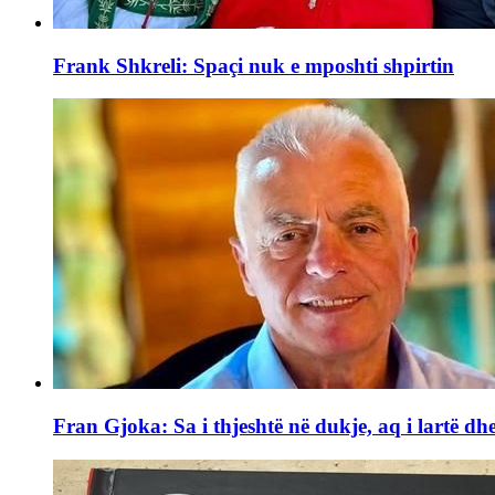
Frank Shkreli: Spaçi nuk e mposhti shpirtin
Fran Gjoka: Sa i thjeshtë në dukje, aq i lartë dhe