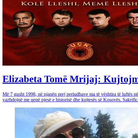
Elizabeta Tomë Mrijaj: Kujtojmë 
Më 7 gusht 1998, në njanën prej periudhave ma të vështira të luftës 
vazhdojnë me qenë pjesë e historisë dhe kujtesës së Kosovës. Sakrific