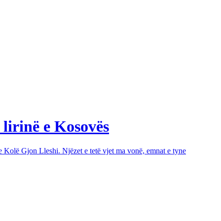
 lirinë e Kosovës
e Kolë Gjon Lleshi. Njëzet e tetë vjet ma vonë, emnat e tyne