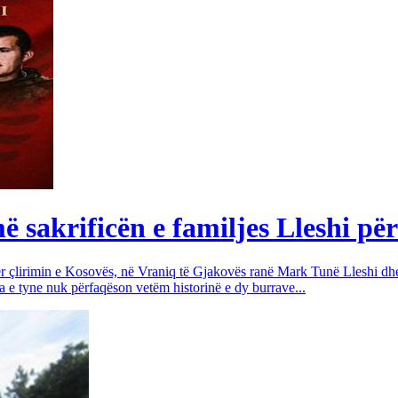
sakrificën e familjes Lleshi për
për çlirimin e Kosovës, në Vraniq të Gjakovës ranë Mark Tunë Lleshi dh
a e tyne nuk përfaqëson vetëm historinë e dy burrave...