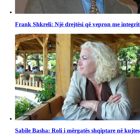
Frank Shkreli: Një drejtësi që vepron me integrit
Sabile Basha: Roli i mërgatës shqiptare në kujtes