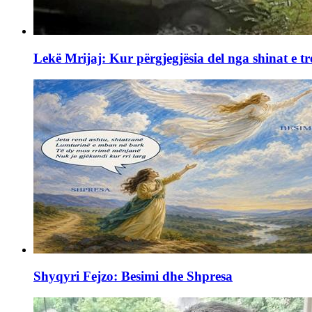
Lekë Mrijaj: Kur përgjegjësia del nga shinat e tr
Shyqyri Fejzo: Besimi dhe Shpresa