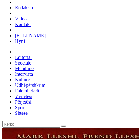
Redaksia
Video
Kontakt
[FULLNAME]
Hyni
Editorial
Speciale
Mendime
Intervista
Kulturë
Udhëpërshkrim
Faleminderit
Vërtetësi
Përjetësi
Sport
Shtesë