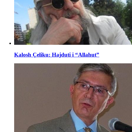
Kalosh Çeliku: Hajduti i “Allahut”