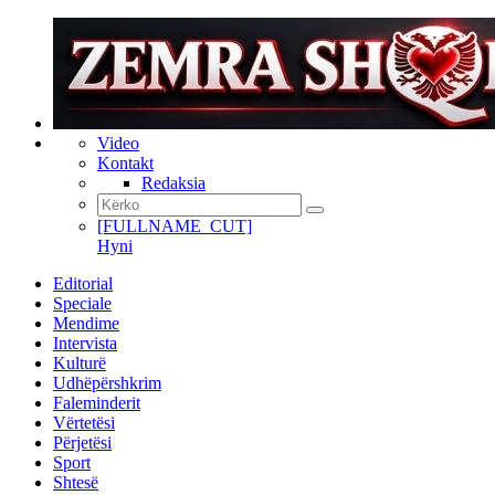
Video
Kontakt
Redaksia
[FULLNAME_CUT]
Hyni
Editorial
Speciale
Mendime
Intervista
Kulturë
Udhëpërshkrim
Faleminderit
Vërtetësi
Përjetësi
Sport
Shtesë