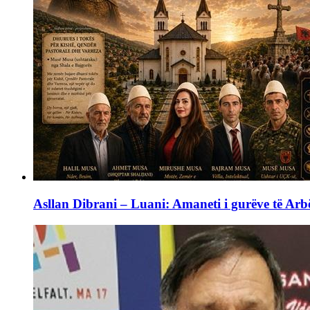
Asllan Dibrani – Luani: Amaneti i gurëve të Arbë