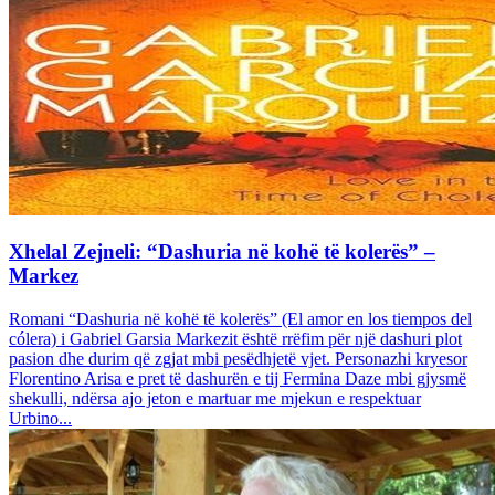
Xhelal Zejneli: “Dashuria në kohë të kolerës” –
Markez
Romani “Dashuria në kohë të kolerës” (El amor en los tiempos del
cólera) i Gabriel Garsia Markezit është rrëfim për një dashuri plot
pasion dhe durim që zgjat mbi pesëdhjetë vjet. Personazhi kryesor
Florentino Arisa e pret të dashurën e tij Fermina Daze mbi gjysmë
shekulli, ndërsa ajo jeton e martuar me mjekun e respektuar
Urbino...