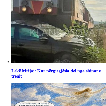
Lekë Mrijaj: Kur përgjegjësia del nga shinat e
trenit