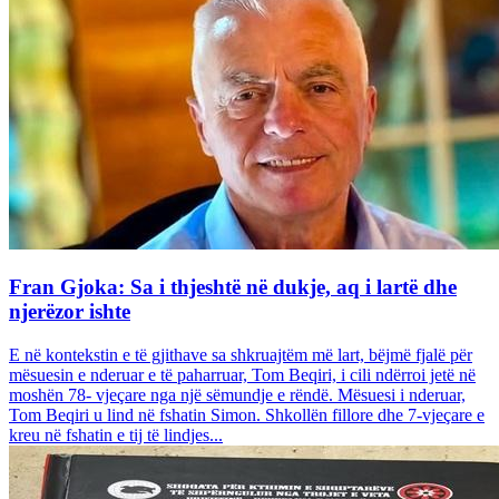
Fran Gjoka: Sa i thjeshtë në dukje, aq i lartë dhe
njerëzor ishte
E në kontekstin e të gjithave sa shkruajtëm më lart, bëjmë fjalë për
mësuesin e nderuar e të paharruar, Tom Beqiri, i cili ndërroi jetë në
moshën 78- vjeçare nga një sëmundje e rëndë. Mësuesi i nderuar,
Tom Beqiri u lind në fshatin Simon. Shkollën fillore dhe 7-vjeçare e
kreu në fshatin e tij të lindjes...