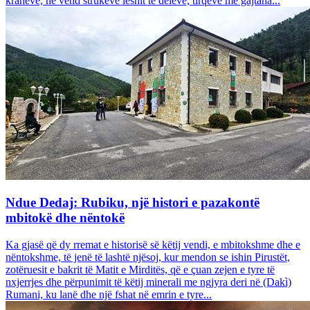
krahëve, në vend strukeve leshit të deleve, tirqëve me gajtana...
Ndue Dedaj: Rubiku, një histori e pazakontë
mbitokë dhe nëntokë
Ka gjasë që dy rremat e historisë së këtij vendi, e mbitokshme dhe e
nëntokshme, të jenë të lashtë njësoj, kur mendon se ishin Pirustët,
zotëruesit e bakrit të Matit e Mirditës, që e çuan zejen e tyre të
nxjerrjes dhe përpunimit të këtij minerali me ngjyra deri në (Dakì)
Rumani, ku lanë dhe një fshat në emrin e tyre...