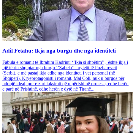
Adil Fetahu: Ikja nga burgu dhe nga identiteti
Fabula e romanit të Ibrahim Kadriut: ‘’Ikja si shpëtim’’, është ikja i
një të riu shqiptar nga burgu ‘’Zabela’’ i qytetit të Pozharevcit
(Serbi), e më pastaj ikja edhe nga identiteti i vet personal (në
Shqipëri). Kryeprotagonisti i romanit, Mal Coli, nuk u burgos për
ndonjë ideal, por e zuri taksirati që u përfshi në protesta, edhe herën
e parë në Prishtinë, edhe herën e dytë në Tiranë...