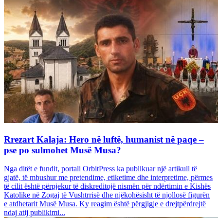
Rrezart Kalaja: Hero në luftë, humanist në paqe –
pse po sulmohet Musë Musa?
Nga ditët e fundit, portali OrbitPress ka publikuar një artikull të
gjatë, të mbushur me pretendime, etiketime dhe interpretime, përmes
të cilit është përpjekur të diskreditojë nismën për ndërtimin e Kishës
Katolike në Zogaj të Vushtrrisë dhe njëkohësisht të njollosë figurën
e atdhetarit Musë Musa. Ky reagim është përgjigje e drejtpërdrejtë
ndaj atij publikimi...