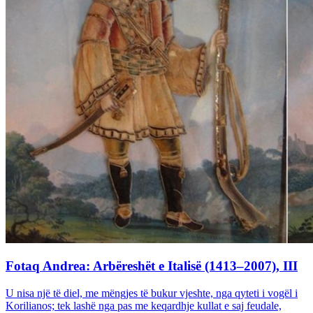
Fotaq Andrea: Arbëreshët e Italisë (1413–2007), III
U nisa një të diel, me mëngjes të bukur vjeshte, nga qyteti i vogël i
Korilianos; tek lashë nga pas me keqardhje kullat e saj feudale,