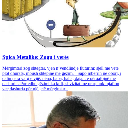
Spica Metalike: Zogu i verës
Mërgimtari zog shtegtar, vjen n’vendlindje fluturim; sjell me vete
plot dhurata, mbush shtëpinë me gëzim. - Sapo mbërrin në oborr, i
dalin para varg e vijë: nëna, baba, halla, daja... e përqafojnë me
dashuri. - Por edhe gëzimi ka kufi, si vizitat me orar; nuk mjafton
veç dashuria për një jetë mërgimtar...