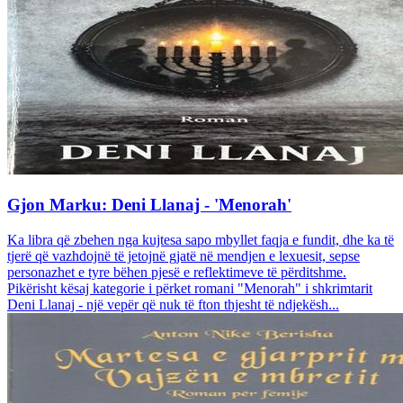
Gjon Marku: Deni Llanaj - 'Menorah'
Ka libra që zbehen nga kujtesa sapo mbyllet faqja e fundit, dhe ka të
tjerë që vazhdojnë të jetojnë gjatë në mendjen e lexuesit, sepse
personazhet e tyre bëhen pjesë e reflektimeve të përditshme.
Pikërisht kësaj kategorie i përket romani "Menorah" i shkrimtarit
Deni Llanaj - një vepër që nuk të fton thjesht të ndjekësh...