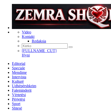
Video
Kontakt
Redaksia
[FULLNAME_CUT]
Hyni
Editorial
Speciale
Mendime
Intervista
Kulturë
Udhëpërshkrim
Faleminderit
Vërtetësi
Përjetësi
Sport
Shtesë