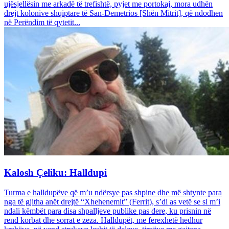
ujësjellësin me arkadë të trefishtë, pyjet me portokaj, mora udhën
drejt kolonive shqiptare të San-Demetrios [Shën Mitrit], që ndodhen
në Perëndim të qytetit...
Kalosh Çeliku: Halldupi
Turma e halldupëve që m’u ndërsye pas shpine dhe më shtynte para
nga të gjitha anët drejtë “Xhehenemit” (Ferrit), s’di as vetë se si m’i
ndali këmbët para disa shpalljeve publike pas dere, ku prisnin në
rend korbat dhe sorrat e zeza. Halldupët, me ferexhetë hedhur