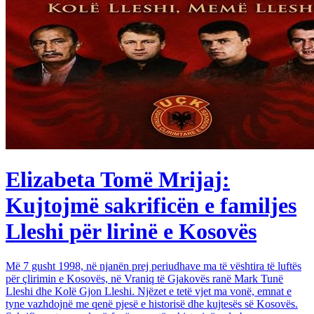
Elizabeta Tomë Mrijaj:
Kujtojmë sakrificën e familjes
Lleshi për lirinë e Kosovës
Më 7 gusht 1998, në njanën prej periudhave ma të vështira të luftës
për çlirimin e Kosovës, në Vraniq të Gjakovës ranë Mark Tunë
Lleshi dhe Kolë Gjon Lleshi. Njëzet e tetë vjet ma vonë, emnat e
tyne vazhdojnë me qenë pjesë e historisë dhe kujtesës së Kosovës.