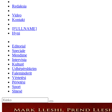
Redaksia
Video
Kontakt
[FULLNAME]
Hyni
Editorial
Speciale
Mendime
Intervista
Kulturë
Udhëpërshkrim
Faleminderit
Vërtetësi
Përjetësi
Sport
Shtesë