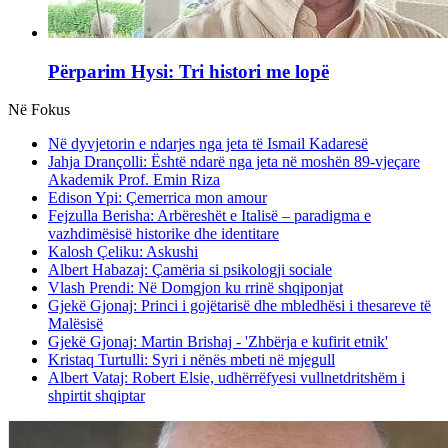
Përparim Hysi: Tri histori me lopë
Në Fokus
Në dyvjetorin e ndarjes nga jeta të Ismail Kadaresë
Jahja Drançolli: Është ndarë nga jeta në moshën 89-vjeçare
Akademik Prof. Emin Riza
Edison Ypi: Çemerrica mon amour
Fejzulla Berisha: Arbëreshët e Italisë – paradigma e
vazhdimësisë historike dhe identitare
Kalosh Çeliku: Askushi
Albert Habazaj: Çamëria si psikologji sociale
Vlash Prendi: Në Domgjon ku rrinë shqiponjat
Gjekë Gjonaj: Princi i gojëtarisë dhe mbledhësi i thesareve të
Malësisë
Gjekë Gjonaj: Martin Brishaj - 'Zhbërja e kufirit etnik'
Kristaq Turtulli: Syri i nënës mbeti në mjegull
Albert Vataj: Robert Elsie, udhërrëfyesi vullnetdritshëm i
shpirtit shqiptar