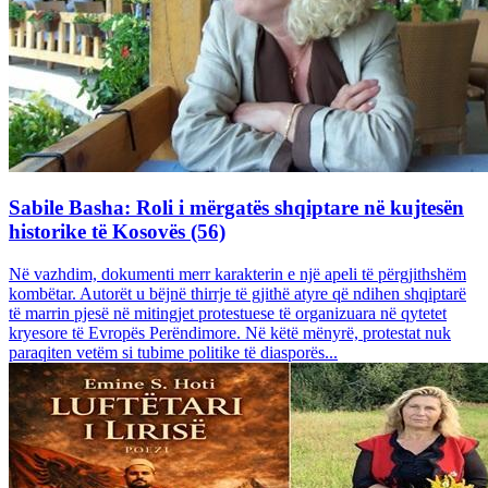
Sabile Basha: Roli i mërgatës shqiptare në kujtesën
historike të Kosovës (56)
Në vazhdim, dokumenti merr karakterin e një apeli të përgjithshëm
kombëtar. Autorët u bëjnë thirrje të gjithë atyre që ndihen shqiptarë
të marrin pjesë në mitingjet protestuese të organizuara në qytetet
kryesore të Evropës Perëndimore. Në këtë mënyrë, protestat nuk
paraqiten vetëm si tubime politike të diasporës...