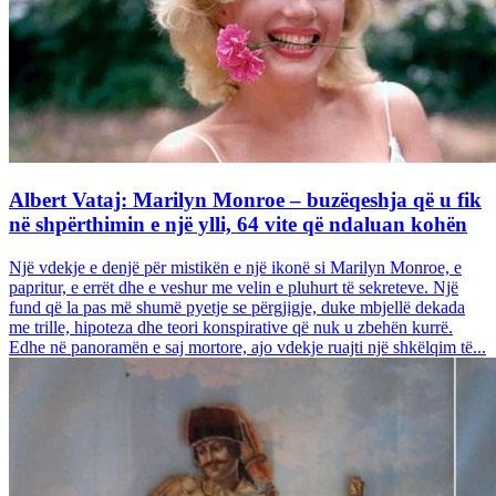
Albert Vataj: Marilyn Monroe – buzëqeshja që u fik
në shpërthimin e një ylli, 64 vite që ndaluan kohën
Një vdekje e denjë për mistikën e një ikonë si Marilyn Monroe, e
papritur, e errët dhe e veshur me velin e pluhurt të sekreteve. Një
fund që la pas më shumë pyetje se përgjigje, duke mbjellë dekada
me trille, hipoteza dhe teori konspirative që nuk u zbehën kurrë.
Edhe në panoramën e saj mortore, ajo vdekje ruajti një shkëlqim të...