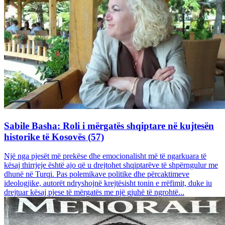
Sabile Basha: Roli i mërgatës shqiptare në kujtesën
historike të Kosovës (57)
Një nga pjesët më prekëse dhe emocionalisht më të ngarkuara të
kësaj thirrjeje është ajo që u drejtohet shqiptarëve të shpërngulur me
dhunë në Turqi. Pas polemikave politike dhe përcaktimeve
ideologjike, autorët ndryshojnë krejtësisht tonin e rrëfimit, duke iu
drejtuar kësaj pjese të mërgatës me një gjuhë të ngrohtë...