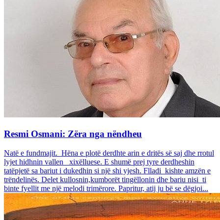
Resmi Osmani: Zëra nga nëndheu
Natë e fundmajit. Hëna e plotë derdhte arin e dritës së saj dhe rrotul
lyjet hidhnin vallen xixëlluese. E shumë prej tyre derdheshin
tatëpjetë sa bariut i dukedhin si një shi yjesh. Flladi kishte amzën e
trëndelinës. Delet kullosnin,kumborët tingëllonin dhe bariu nisi ti
binte fyellit me një melodi trimërore. Papritur, atij ju bë se dëgjoi...