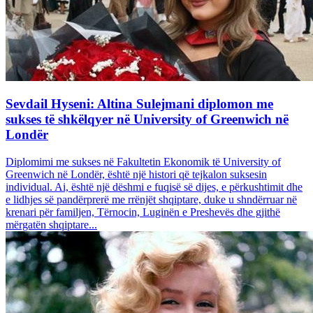
Sevdail Hyseni: Altina Sulejmani diplomon me
sukses të shkëlqyer në University of Greenwich në
Londër
Diplomimi me sukses në Fakultetin Ekonomik të University of
Greenwich në Londër, është një histori që tejkalon suksesin
individual. Ai, është një dëshmi e fuqisë së dijes, e përkushtimit dhe
e lidhjes së pandërprerë me rrënjët shqiptare, duke u shndërruar në
krenari për familjen, Tërnocin, Luginën e Preshevës dhe gjithë
mërgatën shqiptare...