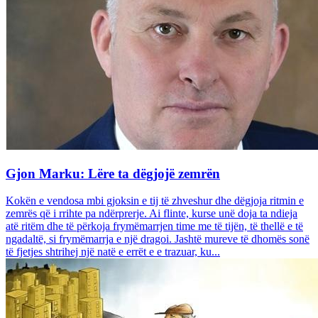
Gjon Marku: Lëre ta dëgjojë zemrën
Kokën e vendosa mbi gjoksin e tij të zhveshur dhe dëgjoja ritmin e
zemrës që i rrihte pa ndërprerje. Ai flinte, kurse unë doja ta ndieja
atë ritëm dhe të përkoja frymëmarrjen time me të tijën, të thellë e të
ngadaltë, si frymëmarrja e një dragoi. Jashtë mureve të dhomës sonë
të fjetjes shtrihej një natë e errët e e trazuar, ku...