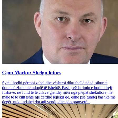
Gjon Marku: Shelgu lotues
Sytë i hodhi përmbi zabel dhe vështroi diku thellë në të, sikur të
donte të zbulonte ndonjë të fshehtë. Pastaj vështrimin e hodhi drejt
fushave, në fund të të cilave gjendej njëri nga plepat shekullorë, në
majë të të cilit ishte një çerdhe lejleku që, edhe pse tundej bashkë me
degët, nuk i ndahej dot atij vendi, dhe çdo pranverë...