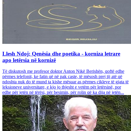
Llesh Ndoj: Qenësia dhe poetika - korniza letrare
apo letërsia në kornizë
Të diskutosh me profesor doktor Anton Nikë Berishën, qoftë edhe
përmes telefonit, ke fatin që në pak çaste, të mësosh prej tij atë që
ndoshta nuk do të mund ta kishe mësuar as përmes cikleve të gjata të
leksioneve universitare, e kjo jo thjesht e vetëm për letërsinë, por
edhe për jetën në tërësi, për besimin, për rolin që ka dija në jetën...