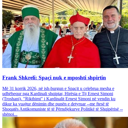
Frank Shkreli: Spaçi nuk e mposhti shpirtin
Më 31 korrik 2026, në ish-burgun e Spaçit u celebrua mesha e
udhëhequr nga Kardinali shqiptar, Hirësia e Tij Ernest Simoni
(Troshani). "Rikthimi" i Kardinalit Ernest Simoni në vendin ku
dikur ka vuajtur dënimin dhe punën e detyruar --me ftesë të
Shoqatës Antikomuniste të të Përndjekurve Politikë të Shqipërisë --
shënoi...