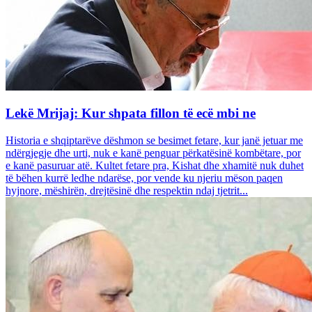
Lekë Mrijaj: Kur shpata fillon të ecë mbi ne
Historia e shqiptarëve dëshmon se besimet fetare, kur janë jetuar me
ndërgjegje dhe urti, nuk e kanë penguar përkatësinë kombëtare, por
e kanë pasuruar atë. Kultet fetare pra, Kishat dhe xhamitë nuk duhet
të bëhen kurrë ledhe ndarëse, por vende ku njeriu mëson paqen
hyjnore, mëshirën, drejtësinë dhe respektin ndaj tjetrit...