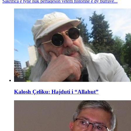
Sakrifica e tyne nuk përfaqëson vetëm historinë e dy burrave...
Kalosh Çeliku: Hajduti i “Allahut”