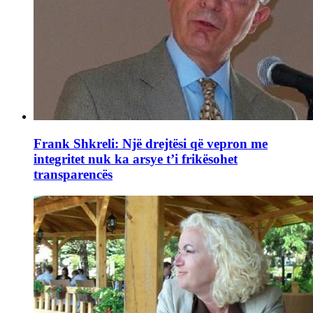
Frank Shkreli: Një drejtësi që vepron me
integritet nuk ka arsye t’i frikësohet
transparencës