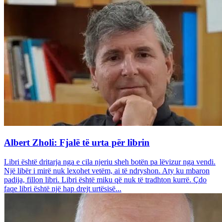
Albert Zholi: Fjalë të urta për librin
Libri është dritarja nga e cila njeriu sheh botën pa lëvizur nga vendi.
Një libër i mirë nuk lexohet vetëm, ai të ndryshon. Aty ku mbaron
padija, fillon libri. Libri është miku që nuk të tradhton kurrë. Çdo
faqe libri është një hap drejt urtësisë...