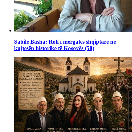
Sabile Basha: Roli i mërgatës shqiptare në
kujtesën historike të Kosovës (58)