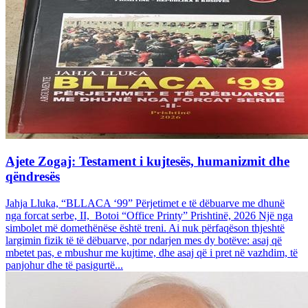
Ajete Zogaj: Testament i kujtesës, humanizmit dhe
qëndresës
Jahja Lluka, “BLLACA ‘99” Përjetimet e të dëbuarve me dhunë
nga forcat serbe, II, Botoi “Office Printy” Prishtinë, 2026 Një nga
simbolet më domethënëse është treni. Ai nuk përfaqëson thjeshtë
largimin fizik të të dëbuarve, por ndarjen mes dy botëve: asaj që
mbetet pas, e mbushur me kujtime, dhe asaj që i pret në vazhdim, të
panjohur dhe të pasigurtë...