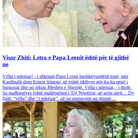
Visar Zhiti: Letra e Papa Leonit është për të gjithë
ne
Vëlla i nderuar! - i shkruan Papa Leoni bashkëvuajtësit tonë, tani
Kardinalit dom Ernest Simoni, që është rikthyer atje ku ka qenë i
burgosur dhe po mban Meshën e Shenjtë. Vëlla i nderuar, - i thotë.
Sa mallëngjyes është mallëngjimi i Tij! Njerëzor, që arrin qiejt… Dy
fjalë: “vëlla” dhe “i nderuar”, që na mungojnë aq shumë…