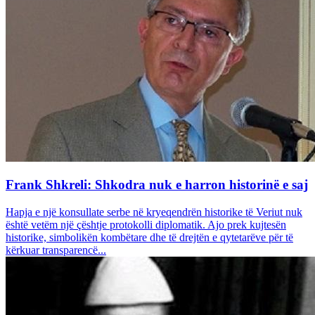
Frank Shkreli: Shkodra nuk e harron historinë e saj
Hapja e një konsullate serbe në kryeqendrën historike të Veriut nuk
është vetëm një çështje protokolli diplomatik. Ajo prek kujtesën
historike, simbolikën kombëtare dhe të drejtën e qytetarëve për të
kërkuar transparencë...