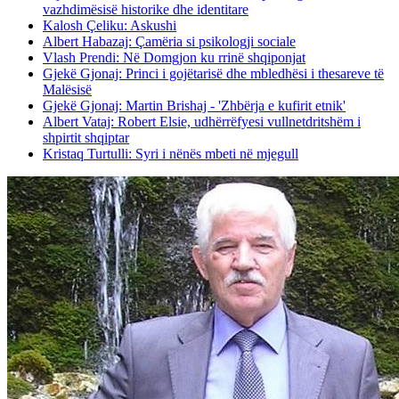
vazhdimësisë historike dhe identitare
Kalosh Çeliku: Askushi
Albert Habazaj: Çamëria si psikologji sociale
Vlash Prendi: Në Domgjon ku rrinë shqiponjat
Gjekë Gjonaj: Princi i gojëtarisë dhe mbledhësi i thesareve të
Malësisë
Gjekë Gjonaj: Martin Brishaj - 'Zhbërja e kufirit etnik'
Albert Vataj: Robert Elsie, udhërrëfyesi vullnetdritshëm i
shpirtit shqiptar
Kristaq Turtulli: Syri i nënës mbeti në mjegull