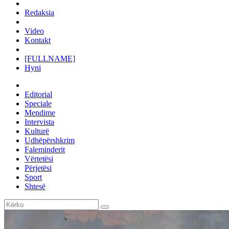
Redaksia
Video
Kontakt
[FULLNAME]
Hyni
Editorial
Speciale
Mendime
Intervista
Kulturë
Udhëpërshkrim
Faleminderit
Vërtetësi
Përjetësi
Sport
Shtesë