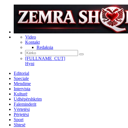
Video
Kontakt
Redaksia
[FULLNAME_CUT]
Hyni
Editorial
Speciale
Mendime
Intervista
Kulturë
Udhëpërshkrim
Faleminderit
Vërtetësi
Përjetësi
Sport
Shtesë