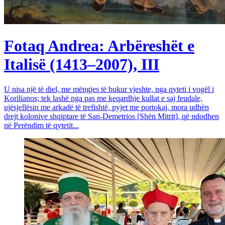
Fotaq Andrea: Arbëreshët e
Italisë (1413–2007), III
U nisa një të diel, me mëngjes të bukur vjeshte, nga qyteti i vogël i
Korilianos; tek lashë nga pas me keqardhje kullat e saj feudale,
ujësjellësin me arkadë të trefishtë, pyjet me portokaj, mora udhën
drejt kolonive shqiptare të San-Demetrios [Shën Mitrit], që ndodhen
në Perëndim të qytetit...