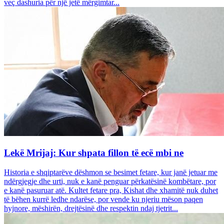
veç dashuria për një jetë mërgimtar...
Lekë Mrijaj: Kur shpata fillon të ecë mbi ne
Historia e shqiptarëve dëshmon se besimet fetare, kur janë jetuar me
ndërgjegje dhe urti, nuk e kanë penguar përkatësinë kombëtare, por
e kanë pasuruar atë. Kultet fetare pra, Kishat dhe xhamitë nuk duhet
të bëhen kurrë ledhe ndarëse, por vende ku njeriu mëson paqen
hyjnore, mëshirën, drejtësinë dhe respektin ndaj tjetrit...