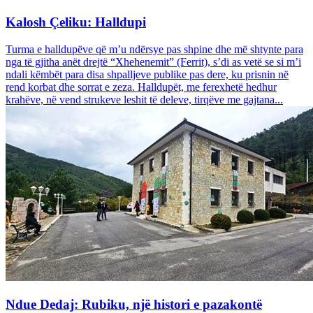
Kalosh Çeliku: Halldupi
Turma e halldupëve që m’u ndërsye pas shpine dhe më shtynte para
nga të gjitha anët drejtë “Xhehenemit” (Ferrit), s’di as vetë se si m’i
ndali këmbët para disa shpalljeve publike pas dere, ku prisnin në
rend korbat dhe sorrat e zeza. Halldupët, me ferexhetë hedhur
krahëve, në vend strukeve leshit të deleve, tirqëve me gajtana...
Ndue Dedaj: Rubiku, një histori e pazakontë