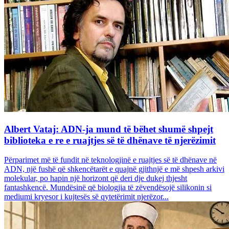
Albert Vataj: ADN-ja mund të bëhet shumë shpejt
biblioteka e re e ruajtjes së të dhënave të njerëzimit
Përparimet më të fundit në teknologjinë e ruajtjes së të dhënave në
ADN, një fushë që shkencëtarët e quajnë gjithnjë e më shpesh arkivi
molekular, po hapin një horizont që deri dje dukej thjesht
fantashkencë. Mundësinë që biologjia të zëvendësojë silikonin si
mediumi kryesor i kujtesës së qytetërimit njerëzor...