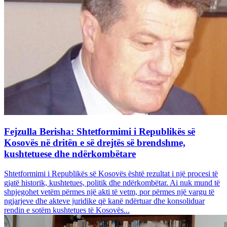
Fejzulla Berisha: Shtetformimi i Republikës së
Kosovës në dritën e së drejtës së brendshme,
kushtetuese dhe ndërkombëtare
Shtetformimi i Republikës së Kosovës është rezultat i një procesi të
gjatë historik, kushtetues, politik dhe ndërkombëtar. Ai nuk mund të
shpjegohet vetëm përmes një akti të vetm, por përmes një vargu të
ngjarjeve dhe akteve juridike që kanë ndërtuar dhe konsoliduar
rendin e sotëm kushtetues të Kosovës...