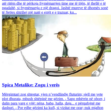
atë ritëm dhe të përkoja frymëmarrjen time me të tijën, të thellë e të
ngadaltë, si frymëmarrja e një dragoi. Jashtë mureve të dhomës sonë
të fjetjes shtrihej një natë e errët e e trazuar, ku...
Spica Metalike: Zogu i verës
Mërgimtari zog shtegtar, vjen n’vendlindje fluturim; sjell me vete
plot dhurata, mbush shtëpinë me gëzim. - Sapo mbërrin në oborr, i
dalin para varg e vijë: nëna, baba, halla, daja... e përqafojnë me
dashuri. - Por edhe gëzimi ka kufi, si vizitat me orar; nuk mjafton