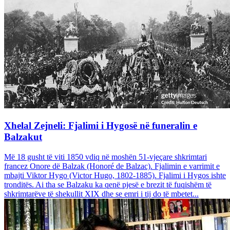
Xhelal Zejneli: Fjalimi i Hygosë në funeralin e
Balzakut
Më 18 gusht të viti 1850 vdiq në moshën 51-vjeçare shkrimtari
francez Onore dë Balzak (Honoré de Balzac). Fjalimin e varrimit e
mbajti Viktor Hygo (Victor Hugo, 1802-1885). Fjalimi i Hygos ishte
tronditës. Ai tha se Balzaku ka qenë pjesë e brezit të fuqishëm të
shkrimtarëve të shekullit XIX dhe se emri i tij do të mbetet...