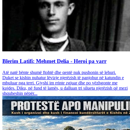
Blerim Latifi: Mehmet Delia - Heroi pa varr
Atë natë bënte shumë ftohtë dhe qentë nuk pushonin së lehuri.
Duket se kishin nuhatur lëvizje njerëzish të panjohur në katundin e
mbuluar nga terri. Gjyshi im rrinte zgjuar dhe po vëzhgonte me
kujdes. Diku, në fund të lamës, u dalluan tri silueta njerëzish që mezi
shquheshin nëpër...