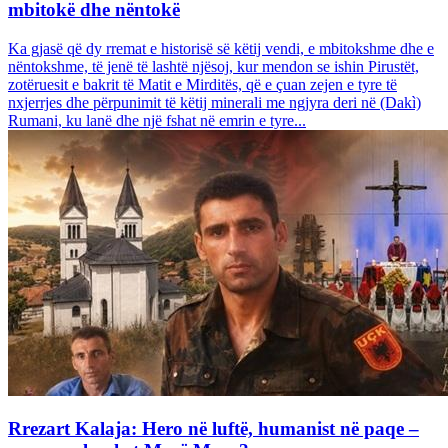
mbitokë dhe nëntokë
Ka gjasë që dy rremat e historisë së këtij vendi, e mbitokshme dhe e
nëntokshme, të jenë të lashtë njësoj, kur mendon se ishin Pirustët,
zotëruesit e bakrit të Matit e Mirditës, që e çuan zejen e tyre të
nxjerrjes dhe përpunimit të këtij minerali me ngjyra deri në (Dakì)
Rumani, ku lanë dhe një fshat në emrin e tyre...
Rrezart Kalaja: Hero në luftë, humanist në paqe –