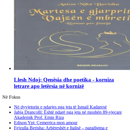
Llesh Ndoj: Qenësia dhe poetika - korniza
letrare apo letërsia në kornizë
Në Fokus
Në dyvjetorin e ndarjes nga jeta të Ismail Kadaresë
Jahja Drançolli: Është ndarë nga jeta në moshën 89-vjeçare
Akademik Prof. Emin Riza
Edison Ypi: Çemerrica mon amour
Fejzulla Berisha: Arbëreshët e Italisë – paradigma e