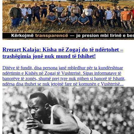
Rrezart Kalaja: Kisha në Zogaj do të ndërtohet –
trashëgimia jonë nuk mund të fshihet!
Ditëve të fundit, disa persona janë mbledhur për ta kundërshtuar
ndërtimin e Kishës në Zogaj të Vushtrrisë. Sipas informatave të
banorëve të zonës, shumë prej tyre nuk njihen si banorë të fshatit,
ndërsa disa thuhet se nuk jetojnë fare në komunën e Vushtrrisë...