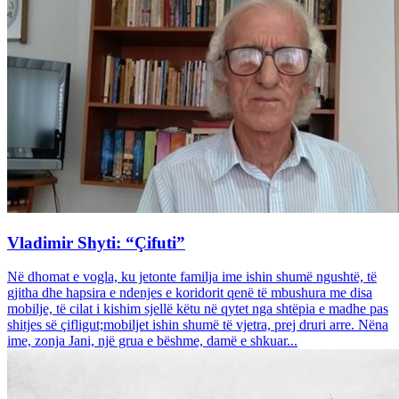
Vladimir Shyti: “Çifuti”
Në dhomat e vogla, ku jetonte familja ime ishin shumë ngushtë, të
gjitha dhe hapsira e ndenjes e koridorit qenë të mbushura me disa
mobilje, të cilat i kishim sjellë këtu në qytet nga shtëpia e madhe pas
shitjes së çifligut;mobiljet ishin shumë të vjetra, prej druri arre. Nëna
ime, zonja Jani, një grua e bëshme, damë e shkuar...