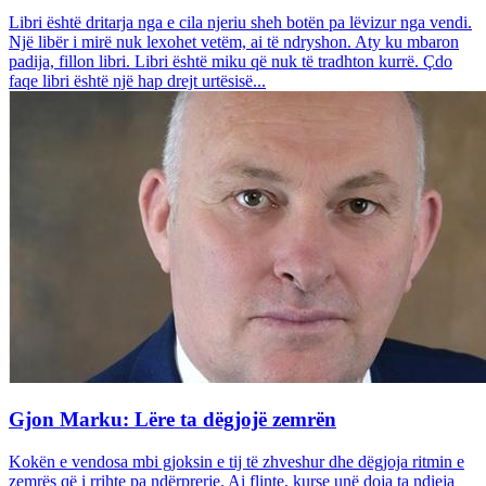
Libri është dritarja nga e cila njeriu sheh botën pa lëvizur nga vendi.
Një libër i mirë nuk lexohet vetëm, ai të ndryshon. Aty ku mbaron
padija, fillon libri. Libri është miku që nuk të tradhton kurrë. Çdo
faqe libri është një hap drejt urtësisë...
Gjon Marku: Lëre ta dëgjojë zemrën
Kokën e vendosa mbi gjoksin e tij të zhveshur dhe dëgjoja ritmin e
zemrës që i rrihte pa ndërprerje. Ai flinte, kurse unë doja ta ndieja