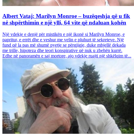
Albert Vataj: Marilyn Monroe – buzëqeshja që u fik
në shpërthimin e një ylli, 64 vite që ndaluan kohën
Një vdekje e denjë për mistikën e një ikonë si Marilyn Monroe, e
papritur, e errët dhe e veshur me velin e pluhurt të sekreteve. Një
fund që la pas më shumë pyetje se përgjigje, duke mbjellë dekada
me trille, hipoteza dhe teori konspirative që nuk u zbehën kurrë.
Edhe në panoramën e saj mortore, ajo vdekje ruajti një shkëlqim të...