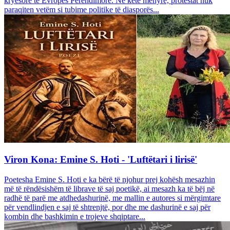
kryesore të Evropës Perëndimore. Në këtë mënyrë, protestat nuk
paraqiten vetëm si tubime politike të diasporës...
Viron Kona: Emine S. Hoti - 'Luftëtari i lirisë'
Poetesha Emine S. Hoti e ka bërë të njohur prej kohësh mesazhin
më të rëndësishëm të librave të saj poetikë, ai mesazh ka të bëj në
radhë të parë me atdhedashurinë, me mallin e autores si mërgimtare
për vendlindjen e saj të shtrenjtë, por dhe me dashurinë e saj për
kombin dhe bashkimin e trojeve shqiptare...