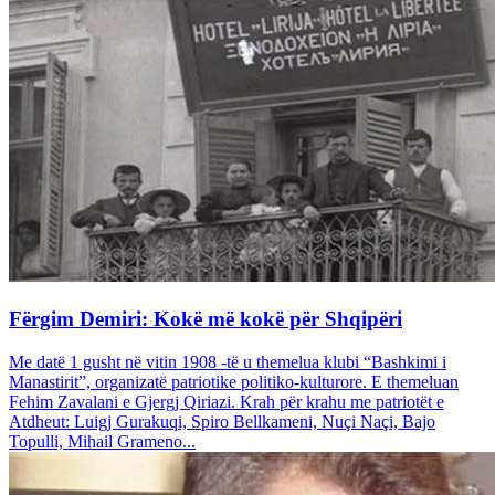
Fërgim Demiri: Kokë më kokë për Shqipëri
Me datë 1 gusht në vitin 1908 -të u themelua klubi “Bashkimi i
Manastirit”, organizatë patriotike politiko-kulturore. E themeluan
Fehim Zavalani e Gjergj Qiriazi. Krah për krahu me patriotët e
Atdheut: Luigj Gurakuqi, Spiro Bellkameni, Nuçi Naçi, Bajo
Topulli, Mihail Grameno...