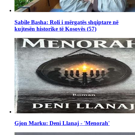
Sabile Basha: Roli i mërgatës shqiptare në
kujtesën historike të Kosovës (57)
Gjon Marku: Deni Llanaj - 'Menorah'