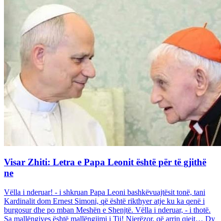
Visar Zhiti: Letra e Papa Leonit është për të gjithë
ne
Vëlla i nderuar! - i shkruan Papa Leoni bashkëvuajtësit tonë, tani
Kardinalit dom Ernest Simoni, që është rikthyer atje ku ka qenë i
burgosur dhe po mban Meshën e Shenjtë. Vëlla i nderuar, - i thotë.
Sa mallëngjyes është mallëngjimi i Tij! Njerëzor, që arrin qiejt… Dy