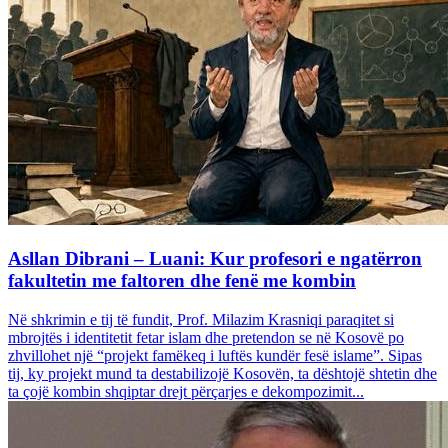
Asllan Dibrani – Luani: Kur profesori e ngatërron
fakultetin me faltoren dhe fenë me kombin
Në shkrimin e tij të fundit, Prof. Milazim Krasniqi paraqitet si
mbrojtës i identitetit fetar islam dhe pretendon se në Kosovë po
zhvillohet një “projekt famëkeq i luftës kundër fesë islame”. Sipas
tij, ky projekt mund ta destabilizojë Kosovën, ta dështojë shtetin dhe
ta çojë kombin shqiptar drejt përçarjes e dekompozimit...