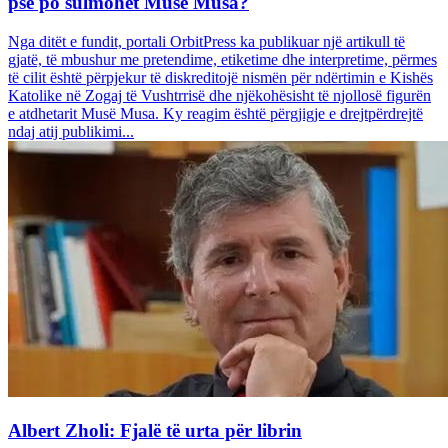
pse po sulmohet Musë Musa?
Nga ditët e fundit, portali OrbitPress ka publikuar një artikull të
gjatë, të mbushur me pretendime, etiketime dhe interpretime, përmes
të cilit është përpjekur të diskreditojë nismën për ndërtimin e Kishës
Katolike në Zogaj të Vushtrrisë dhe njëkohësisht të njollosë figurën
e atdhetarit Musë Musa. Ky reagim është përgjigje e drejtpërdrejtë
ndaj atij publikimi...
Albert Zholi: Fjalë të urta për librin