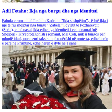
Adil Fetahu: Ikja nga burgu dhe nga identiteti
Fabula e romanit të Ibrahim Kadriut: ‘’Ikja si shpëtim’’, është ikja i
një të riu shqiptar nga burgu ‘’Zabela’’ i qytetit të Pozharevcit
(Serbi), e më pastaj ikja edhe nga identiteti i vet personal (në
Shqipëri). Kryeprotagonisti i romanit, Mal Coli, nuk u burgos për
ndonjë ideal, por e zuri taksirati që u përfshi në protesta, edhe herën
e parë në Prishtinë, edhe herën e dytë në Tiranë...