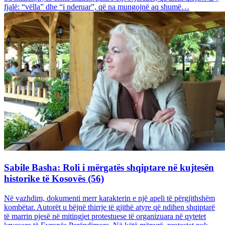
fjalë: “vëlla” dhe “i nderuar”, që na mungojnë aq shumë…
Sabile Basha: Roli i mërgatës shqiptare në kujtesën
historike të Kosovës (56)
Në vazhdim, dokumenti merr karakterin e një apeli të përgjithshëm
kombëtar. Autorët u bëjnë thirrje të gjithë atyre që ndihen shqiptarë
të marrin pjesë në mitingjet protestuese të organizuara në qytetet