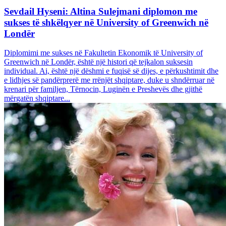
Sevdail Hyseni: Altina Sulejmani diplomon me
sukses të shkëlqyer në University of Greenwich në
Londër
Diplomimi me sukses në Fakultetin Ekonomik të University of
Greenwich në Londër, është një histori që tejkalon suksesin
individual. Ai, është një dëshmi e fuqisë së dijes, e përkushtimit dhe
e lidhjes së pandërprerë me rrënjët shqiptare, duke u shndërruar në
krenari për familjen, Tërnocin, Luginën e Preshevës dhe gjithë
mërgatën shqiptare...