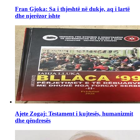
Fran Gjoka: Sa i thjeshtë në dukje, aq i lartë
dhe njerëzor ishte
Ajete Zogaj: Testament i kujtesës, humanizmit
dhe qëndresës