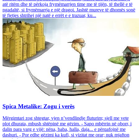
atë ritëm dhe të përkoja frymëmarrjen time me të tijën, të thellë e të
ngadaltë, si frymëmarrja e një dragoi. Jashtë mureve të dhomës sonë
të fjetjes shtrihej një natë e errët e e trazuar, ku...
Spica Metalike: Zogu i verës
Mërgimtari zog shtegtar, vjen n’vendlindje fluturim; sjell me vete
plot dhurata, mbush shtëpinë me gëzim. - Sapo mbërrin në oborr, i
dalin para varg e vijë: nëna, baba, halla, daja... e përqafojnë me
dashuri. - Por edhe gëzimi ka kufi, si vizitat me orar; nuk mjafton