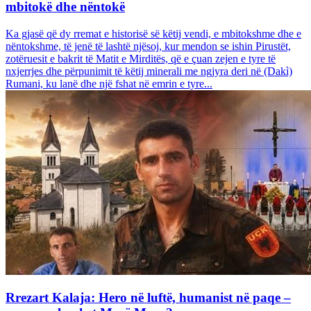
mbitokë dhe nëntokë
Ka gjasë që dy rremat e historisë së këtij vendi, e mbitokshme dhe e
nëntokshme, të jenë të lashtë njësoj, kur mendon se ishin Pirustët,
zotëruesit e bakrit të Matit e Mirditës, që e çuan zejen e tyre të
nxjerrjes dhe përpunimit të këtij minerali me ngjyra deri në (Dakì)
Rumani, ku lanë dhe një fshat në emrin e tyre...
Rrezart Kalaja: Hero në luftë, humanist në paqe –