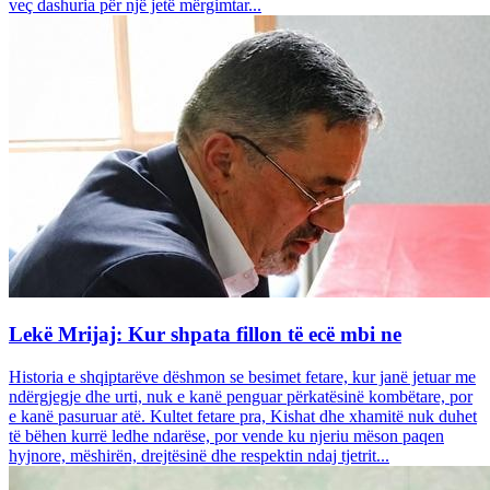
veç dashuria për një jetë mërgimtar...
Lekë Mrijaj: Kur shpata fillon të ecë mbi ne
Historia e shqiptarëve dëshmon se besimet fetare, kur janë jetuar me
ndërgjegje dhe urti, nuk e kanë penguar përkatësinë kombëtare, por
e kanë pasuruar atë. Kultet fetare pra, Kishat dhe xhamitë nuk duhet
të bëhen kurrë ledhe ndarëse, por vende ku njeriu mëson paqen
hyjnore, mëshirën, drejtësinë dhe respektin ndaj tjetrit...