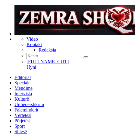
Video
Kontakt
Redaksia
[FULLNAME_CUT]
Hyni
Editorial
Speciale
Mendime
Intervista
Kulturë
Udhëpërshkrim
Faleminderit
Vërtetësi
Përjetësi
Sport
Shtesë