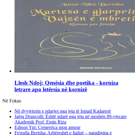
Llesh Ndoj: Qenësia dhe poetika - korniza
letrare apo letërsia në kornizë
Në Fokus
Në dyvjetorin e ndarjes nga jeta të Ismail Kadaresë
Jahja Drançolli: Është ndarë nga jeta në moshën 89-vjeçare
Akademik Prof. Emin Riza
Edison Ypi: Çemerrica mon amour
Fejzulla Berisha: Arbëreshët e Italisë – paradigma e