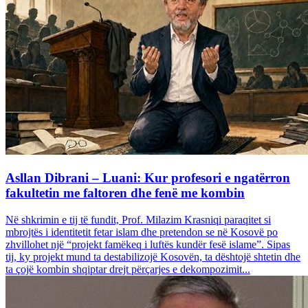
Asllan Dibrani – Luani: Kur profesori e ngatërron
fakultetin me faltoren dhe fenë me kombin
Në shkrimin e tij të fundit, Prof. Milazim Krasniqi paraqitet si
mbrojtës i identitetit fetar islam dhe pretendon se në Kosovë po
zhvillohet një “projekt famëkeq i luftës kundër fesë islame”. Sipas
tij, ky projekt mund ta destabilizojë Kosovën, ta dështojë shtetin dhe
ta çojë kombin shqiptar drejt përçarjes e dekompozimit...