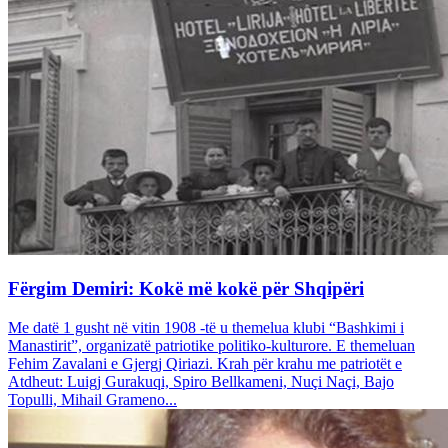
Fërgim Demiri: Kokë më kokë për Shqipëri
Me datë 1 gusht në vitin 1908 -të u themelua klubi “Bashkimi i
Manastirit”, organizatë patriotike politiko-kulturore. E themeluan
Fehim Zavalani e Gjergj Qiriazi. Krah për krahu me patriotët e
Atdheut: Luigj Gurakuqi, Spiro Bellkameni, Nuçi Naçi, Bajo
Topulli, Mihail Grameno...