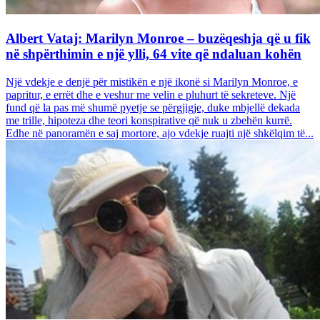
Albert Vataj: Marilyn Monroe – buzëqeshja që u fik
në shpërthimin e një ylli, 64 vite që ndaluan kohën
Një vdekje e denjë për mistikën e një ikonë si Marilyn Monroe, e
papritur, e errët dhe e veshur me velin e pluhurt të sekreteve. Një
fund që la pas më shumë pyetje se përgjigje, duke mbjellë dekada
me trille, hipoteza dhe teori konspirative që nuk u zbehën kurrë.
Edhe në panoramën e saj mortore, ajo vdekje ruajti një shkëlqim të...