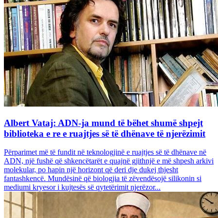
Albert Vataj: ADN-ja mund të bëhet shumë shpejt
biblioteka e re e ruajtjes së të dhënave të njerëzimit
Përparimet më të fundit në teknologjinë e ruajtjes së të dhënave në
ADN, një fushë që shkencëtarët e quajnë gjithnjë e më shpesh arkivi
molekular, po hapin një horizont që deri dje dukej thjesht
fantashkencë. Mundësinë që biologjia të zëvendësojë silikonin si
mediumi kryesor i kujtesës së qytetërimit njerëzor...