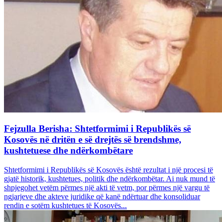
Fejzulla Berisha: Shtetformimi i Republikës së
Kosovës në dritën e së drejtës së brendshme,
kushtetuese dhe ndërkombëtare
Shtetformimi i Republikës së Kosovës është rezultat i një procesi të
gjatë historik, kushtetues, politik dhe ndërkombëtar. Ai nuk mund të
shpjegohet vetëm përmes një akti të vetm, por përmes një vargu të
ngjarjeve dhe akteve juridike që kanë ndërtuar dhe konsoliduar
rendin e sotëm kushtetues të Kosovës...