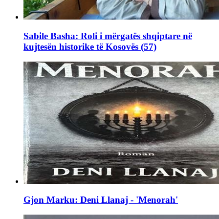
Sabile Basha: Roli i mërgatës shqiptare në
kujtesën historike të Kosovës (57)
Gjon Marku: Deni Llanaj - 'Menorah'