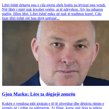
Libri është dritarja nga e cila njeriu sheh botën pa lëvizur nga vendi.
Një libër i mirë nuk lexohet vetëm, ai të ndryshon. Aty ku mbaron
padija, fillon libri. Libri është miku që nuk të tradhton kurrë. Çdo
faqe libri është një hap drejt urtësisë...
Gjon Marku: Lëre ta dëgjojë zemrën
Kokën e vendosa mbi gjoksin e tij të zhveshur dhe dëgjoja ritmin e
zemrës që i rrihte pa ndërprerje. Ai flinte, kurse unë doja ta ndieja