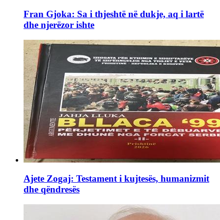
Fran Gjoka: Sa i thjeshtë në dukje, aq i lartë
dhe njerëzor ishte
Ajete Zogaj: Testament i kujtesës, humanizmit
dhe qëndresës