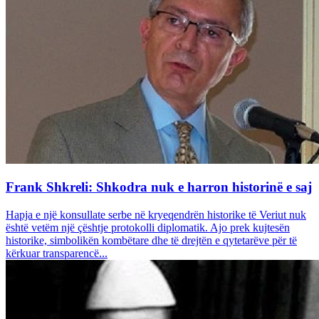
Frank Shkreli: Shkodra nuk e harron historinë e saj
Hapja e një konsullate serbe në kryeqendrën historike të Veriut nuk
është vetëm një çështje protokolli diplomatik. Ajo prek kujtesën
historike, simbolikën kombëtare dhe të drejtën e qytetarëve për të
kërkuar transparencë...