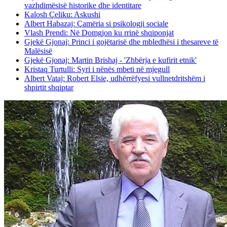
vazhdimësisë historike dhe identitare
Kalosh Çeliku: Askushi
Albert Habazaj: Çamëria si psikologji sociale
Vlash Prendi: Në Domgjon ku rrinë shqiponjat
Gjekë Gjonaj: Princi i gojëtarisë dhe mbledhësi i thesareve të
Malësisë
Gjekë Gjonaj: Martin Brishaj - 'Zhbërja e kufirit etnik'
Kristaq Turtulli: Syri i nënës mbeti në mjegull
Albert Vataj: Robert Elsie, udhërrëfyesi vullnetdritshëm i
shpirtit shqiptar