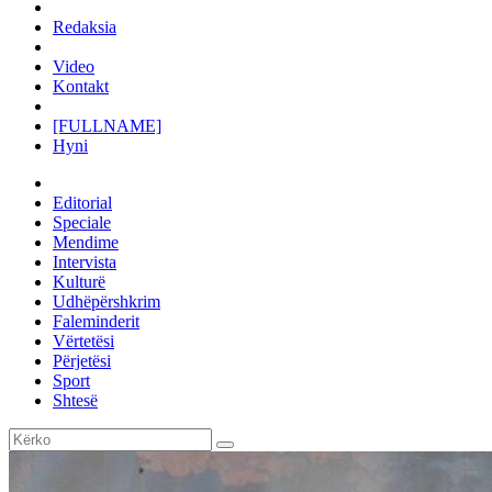
Redaksia
Video
Kontakt
[FULLNAME]
Hyni
Editorial
Speciale
Mendime
Intervista
Kulturë
Udhëpërshkrim
Faleminderit
Vërtetësi
Përjetësi
Sport
Shtesë