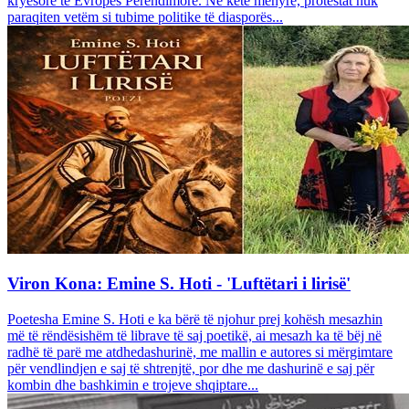
kryesore të Evropës Perëndimore. Në këtë mënyrë, protestat nuk
paraqiten vetëm si tubime politike të diasporës...
Viron Kona: Emine S. Hoti - 'Luftëtari i lirisë'
Poetesha Emine S. Hoti e ka bërë të njohur prej kohësh mesazhin
më të rëndësishëm të librave të saj poetikë, ai mesazh ka të bëj në
radhë të parë me atdhedashurinë, me mallin e autores si mërgimtare
për vendlindjen e saj të shtrenjtë, por dhe me dashurinë e saj për
kombin dhe bashkimin e trojeve shqiptare...