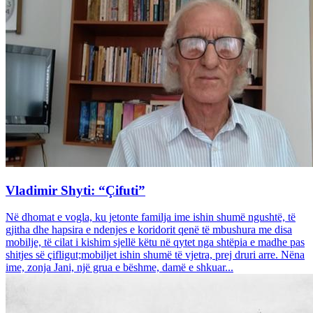
Vladimir Shyti: “Çifuti”
Në dhomat e vogla, ku jetonte familja ime ishin shumë ngushtë, të
gjitha dhe hapsira e ndenjes e koridorit qenë të mbushura me disa
mobilje, të cilat i kishim sjellë këtu në qytet nga shtëpia e madhe pas
shitjes së çifligut;mobiljet ishin shumë të vjetra, prej druri arre. Nëna
ime, zonja Jani, një grua e bëshme, damë e shkuar...