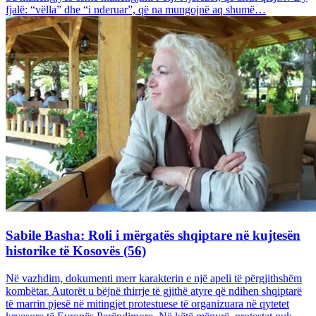
fjalë: “vëlla” dhe “i nderuar”, që na mungojnë aq shumë…
Sabile Basha: Roli i mërgatës shqiptare në kujtesën
historike të Kosovës (56)
Në vazhdim, dokumenti merr karakterin e një apeli të përgjithshëm
kombëtar. Autorët u bëjnë thirrje të gjithë atyre që ndihen shqiptarë
të marrin pjesë në mitingjet protestuese të organizuara në qytetet