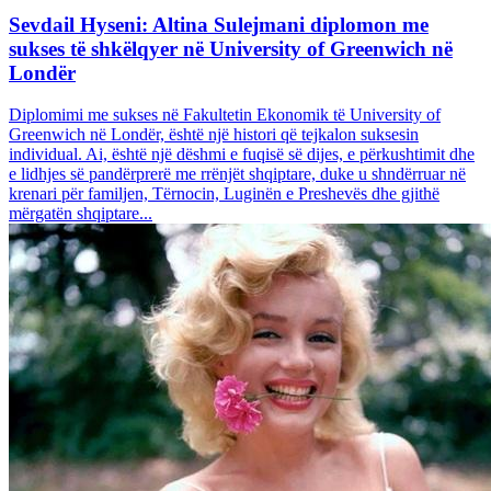
Sevdail Hyseni: Altina Sulejmani diplomon me
sukses të shkëlqyer në University of Greenwich në
Londër
Diplomimi me sukses në Fakultetin Ekonomik të University of
Greenwich në Londër, është një histori që tejkalon suksesin
individual. Ai, është një dëshmi e fuqisë së dijes, e përkushtimit dhe
e lidhjes së pandërprerë me rrënjët shqiptare, duke u shndërruar në
krenari për familjen, Tërnocin, Luginën e Preshevës dhe gjithë
mërgatën shqiptare...