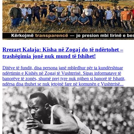
Rrezart Kalaja: Kisha në Zogaj do të ndërtohet –
trashëgimia jonë nuk mund të fshihet!
Ditëve të fundit, disa persona janë mbledhur për ta kundërshtuar
ndërtimin e Kishës në Zogaj të Vushtrrisë. Sipas informatave të
banorëve të zonës, shumë prej tyre nuk njihen si banorë të fshatit,
ndërsa disa thuhet se nuk jetojnë fare në komunën e Vushtrrisë...