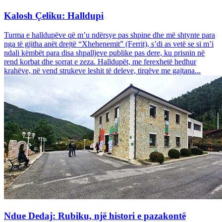
Kalosh Çeliku: Halldupi
Turma e halldupëve që m’u ndërsye pas shpine dhe më shtynte para
nga të gjitha anët drejtë “Xhehenemit” (Ferrit), s’di as vetë se si m’i
ndali këmbët para disa shpalljeve publike pas dere, ku prisnin në
rend korbat dhe sorrat e zeza. Halldupët, me ferexhetë hedhur
krahëve, në vend strukeve leshit të deleve, tirqëve me gajtana...
Ndue Dedaj: Rubiku, një histori e pazakontë