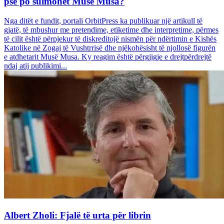
pse po sulmohet Musë Musa?
Nga ditët e fundit, portali OrbitPress ka publikuar një artikull të
gjatë, të mbushur me pretendime, etiketime dhe interpretime, përmes
të cilit është përpjekur të diskreditojë nismën për ndërtimin e Kishës
Katolike në Zogaj të Vushtrrisë dhe njëkohësisht të njollosë figurën
e atdhetarit Musë Musa. Ky reagim është përgjigje e drejtpërdrejtë
ndaj atij publikimi...
Albert Zholi: Fjalë të urta për librin