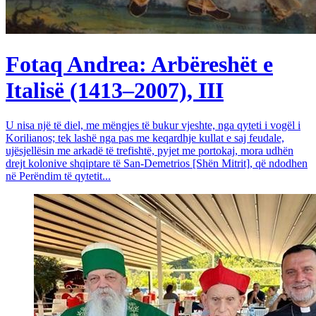
Fotaq Andrea: Arbëreshët e
Italisë (1413–2007), III
U nisa një të diel, me mëngjes të bukur vjeshte, nga qyteti i vogël i
Korilianos; tek lashë nga pas me keqardhje kullat e saj feudale,
ujësjellësin me arkadë të trefishtë, pyjet me portokaj, mora udhën
drejt kolonive shqiptare të San-Demetrios [Shën Mitrit], që ndodhen
në Perëndim të qytetit...