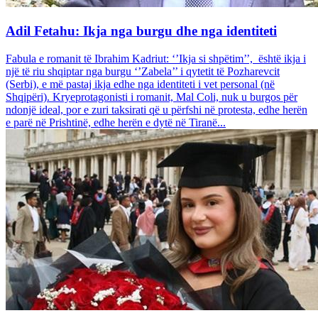
Adil Fetahu: Ikja nga burgu dhe nga identiteti
Fabula e romanit të Ibrahim Kadriut: ‘’Ikja si shpëtim’’, është ikja i
një të riu shqiptar nga burgu ‘’Zabela’’ i qytetit të Pozharevcit
(Serbi), e më pastaj ikja edhe nga identiteti i vet personal (në
Shqipëri). Kryeprotagonisti i romanit, Mal Coli, nuk u burgos për
ndonjë ideal, por e zuri taksirati që u përfshi në protesta, edhe herën
e parë në Prishtinë, edhe herën e dytë në Tiranë...