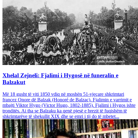
Xhelal Zejneli: Fjalimi i Hygosë në funeralin e
Balzakut
Më 18 gusht të viti 1850 vdiq në moshën 51-vjeçare shkrimtari
francez Onore dë Balzak (Honoré de Balzac). Fjalimin e varrimit e
mbajti Viktor Hygo (Victor Hugo, 1802-1885). Fjalimi i Hygos ishte
tronditës. Ai tha se Balzaku ka qenë pjesë e brezit të fuqishëm të
shkrimtarëve të shekullit XIX dhe se emri i tij do të mbetet...