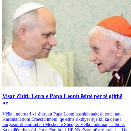
Visar Zhiti: Letra e Papa Leonit është për të gjithë
ne
Vëlla i nderuar! - i shkruan Papa Leoni bashkëvuajtësit tonë, tani
Kardinalit dom Ernest Simoni, që është rikthyer atje ku ka qenë i
burgosur dhe po mban Meshën e Shenjtë. Vëlla i nderuar, - i thotë.
Sa mallëngjyes është mallëngjimi i Tij! Njerëzor, që arrin qiejt… Dy