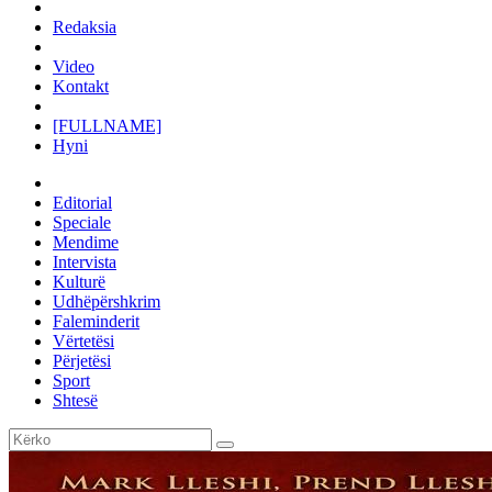
Redaksia
Video
Kontakt
[FULLNAME]
Hyni
Editorial
Speciale
Mendime
Intervista
Kulturë
Udhëpërshkrim
Faleminderit
Vërtetësi
Përjetësi
Sport
Shtesë