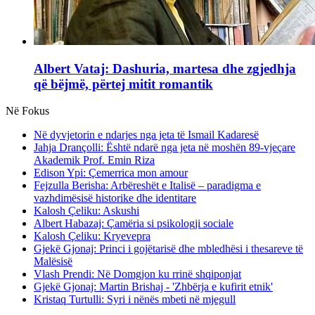
Albert Vataj: Dashuria, martesa dhe zgjedhja
që bëjmë, përtej mitit romantik
Në Fokus
Në dyvjetorin e ndarjes nga jeta të Ismail Kadaresë
Jahja Drançolli: Është ndarë nga jeta në moshën 89-vjeçare
Akademik Prof. Emin Riza
Edison Ypi: Çemerrica mon amour
Fejzulla Berisha: Arbëreshët e Italisë – paradigma e
vazhdimësisë historike dhe identitare
Kalosh Çeliku: Askushi
Albert Habazaj: Çamëria si psikologji sociale
Kalosh Çeliku: Kryevepra
Gjekë Gjonaj: Princi i gojëtarisë dhe mbledhësi i thesareve të
Malësisë
Vlash Prendi: Në Domgjon ku rrinë shqiponjat
Gjekë Gjonaj: Martin Brishaj - 'Zhbërja e kufirit etnik'
Kristaq Turtulli: Syri i nënës mbeti në mjegull