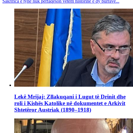
Sakrifica e tyne nuk përfaqëson vetëm historinë e dy burrave...
Lekë Mrijaj: Zllakuqani i Lugut të Drinit dhe
roli i Kishës Katolike në dokumentet e Arkivit
Shtetëror Austriak (1890–1918)