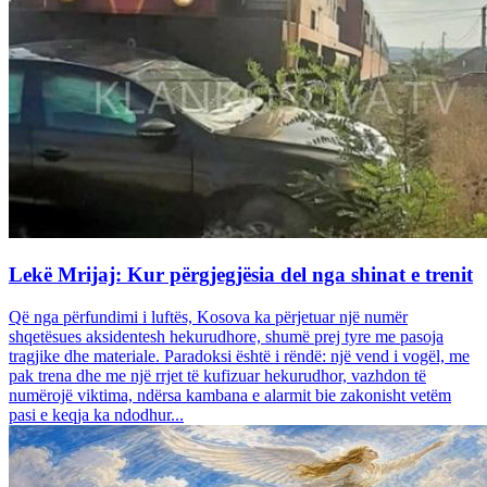
Lekë Mrijaj: Kur përgjegjësia del nga shinat e trenit
Që nga përfundimi i luftës, Kosova ka përjetuar një numër
shqetësues aksidentesh hekurudhore, shumë prej tyre me pasoja
tragjike dhe materiale. Paradoksi është i rëndë: një vend i vogël, me
pak trena dhe me një rrjet të kufizuar hekurudhor, vazhdon të
numërojë viktima, ndërsa kambana e alarmit bie zakonisht vetëm
pasi e keqja ka ndodhur...