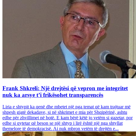
Frank Shkreli: Një drejtësi që vepron me integritet
nuk ka arsye t’i frikësohet transparencës
Liria e shtypit ka qenë dhe mbetet një nga temat që kam trajtuar më
shpesh gjatë dekadave, si në shkrimet e mia për Shqipërinë, ashtu
edhe për zhvillimet në botë. E kam bërë këtë jo vetëm si gazetar, por
edhe si qytetar që beson se një shtyp i lirë është një nga shtyllat
themelore të demokracisë. Ai nuk mbron vetëm të drejtën e...