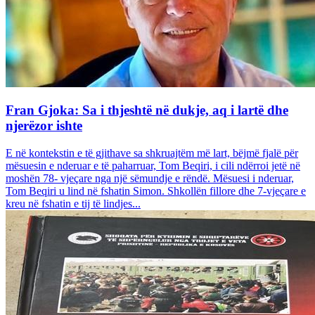
Fran Gjoka: Sa i thjeshtë në dukje, aq i lartë dhe
njerëzor ishte
E në kontekstin e të gjithave sa shkruajtëm më lart, bëjmë fjalë për
mësuesin e nderuar e të paharruar, Tom Beqiri, i cili ndërroi jetë në
moshën 78- vjeçare nga një sëmundje e rëndë. Mësuesi i nderuar,
Tom Beqiri u lind në fshatin Simon. Shkollën fillore dhe 7-vjeçare e
kreu në fshatin e tij të lindjes...