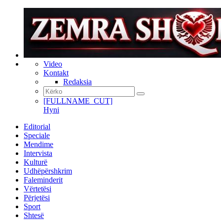
Video
Kontakt
Redaksia
[FULLNAME_CUT]
Hyni
Editorial
Speciale
Mendime
Intervista
Kulturë
Udhëpërshkrim
Faleminderit
Vërtetësi
Përjetësi
Sport
Shtesë