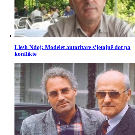
Llesh Ndoj: Modelet autoritare s’jetojnë dot pa
konflikte