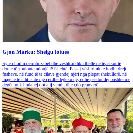
Gjon Marku: Shelgu lotues
Sytë i hodhi përmbi zabel dhe vështroi diku thellë në të, sikur të
donte të zbulonte ndonjë të fshehtë. Pastaj vështrimin e hodhi drejt
fushave, në fund të të cilave gjendej njëri nga plepat shekullorë, në
majë të të cilit ishte një çerdhe lejleku që, edhe pse tundej bashkë me
degët, nuk i ndahej dot atij vendi, dhe çdo pranverë...