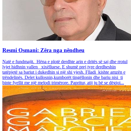
Resmi Osmani: Zëra nga nëndheu
Natë e fundmajit. Hëna e plotë derdhte arin e dritës së saj dhe rrotul
lyjet hidhnin vallen xixëlluese. E shumë prej tyre derdheshin
tatëpjetë sa bariut i dukedhin si një shi yjesh. Flladi kishte amzën e
trëndelinës. Delet kullosnin,kumborët tingëllonin dhe bariu nisi ti
binte fyellit me një melodi trimërore. Papritur, atij ju bë se dëgjoi...