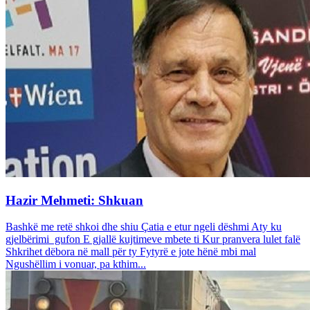
Hazir Mehmeti: Shkuan
Bashkë me retë shkoi dhe shiu Çatia e etur ngeli dëshmi Aty ku
gjelbërimi gufon E gjallë kujtimeve mbete ti Kur pranvera lulet falë
Shkrihet dëbora në mall për ty Fytyrë e jote hënë mbi mal
Ngushëllim i vonuar, pa kthim...