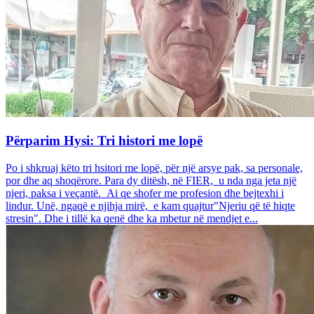
Përparim Hysi: Tri histori me lopë
Po i shkruaj këto tri hsitori me lopë, për një arsye pak, sa personale,
por dhe aq shoqërore. Para dy ditësh, në FIER, u nda nga jeta një
njeri, paksa i veçantë. Ai qe shofer me profesion dhe bejtexhi i
lindur. Unë, ngaqë e njihja mirë, e kam quajtur"Njeriu që të hiqte
stresin". Dhe i tillë ka qenë dhe ka mbetur në mendjet e...