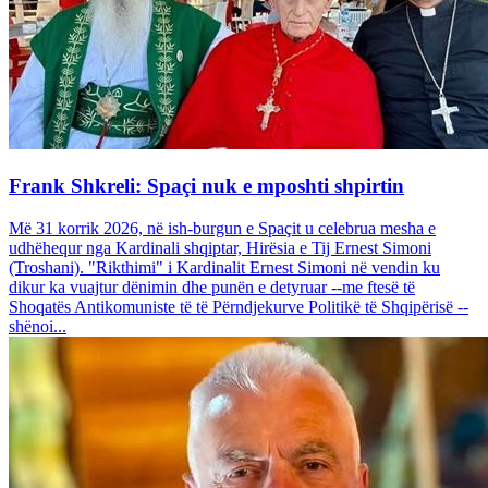
Frank Shkreli: Spaçi nuk e mposhti shpirtin
Më 31 korrik 2026, në ish-burgun e Spaçit u celebrua mesha e
udhëhequr nga Kardinali shqiptar, Hirësia e Tij Ernest Simoni
(Troshani). "Rikthimi" i Kardinalit Ernest Simoni në vendin ku
dikur ka vuajtur dënimin dhe punën e detyruar --me ftesë të
Shoqatës Antikomuniste të të Përndjekurve Politikë të Shqipërisë --
shënoi...