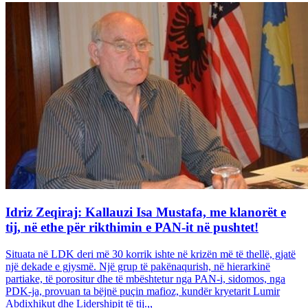
Idriz Zeqiraj: Kallauzi Isa Mustafa, me klanorët e
tij, në ethe për rikthimin e PAN-it në pushtet!
Situata në LDK deri më 30 korrik ishte në krizën më të thellë, gjatë
një dekade e gjysmë. Një grup të pakënaqurish, në hierarkinë
partiake, të porositur dhe të mbështetur nga PAN-i, sidomos, nga
PDK-ja, provuan ta bëjnë puçin mafioz, kundër kryetarit Lumir
Abdixhikut dhe Lidershipit të tij.,,