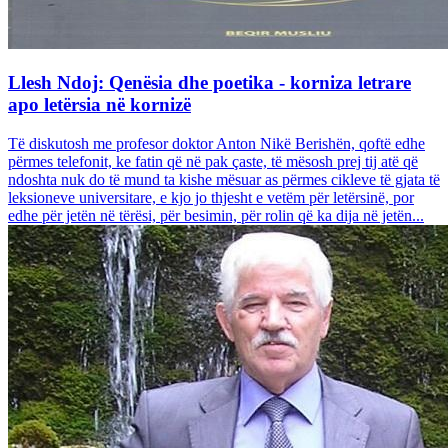
Llesh Ndoj: Qenësia dhe poetika - korniza letrare
apo letërsia në kornizë
Të diskutosh me profesor doktor Anton Nikë Berishën, qoftë edhe
përmes telefonit, ke fatin që në pak çaste, të mësosh prej tij atë që
ndoshta nuk do të mund ta kishe mësuar as përmes cikleve të gjata të
leksioneve universitare, e kjo jo thjesht e vetëm për letërsinë, por
edhe për jetën në tërësi, për besimin, për rolin që ka dija në jetën...