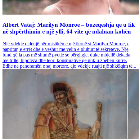
Albert Vataj: Marilyn Monroe – buzëqeshja që u fik
në shpërthimin e një ylli, 64 vite që ndaluan kohën
Një vdekje e denjë për mistikën e një ikonë si Marilyn Monroe, e
papritur, e errët dhe e veshur me velin e pluhurt të sekreteve. Një
fund që la pas më shumë pyetje se përgjigje, duke mbjellë dekada
me trille, hipoteza dhe teori konspirative që nuk u zbehën kurrë.
Edhe në panoramën e saj mortore, ajo vdekje ruajti një shkëlqim të...