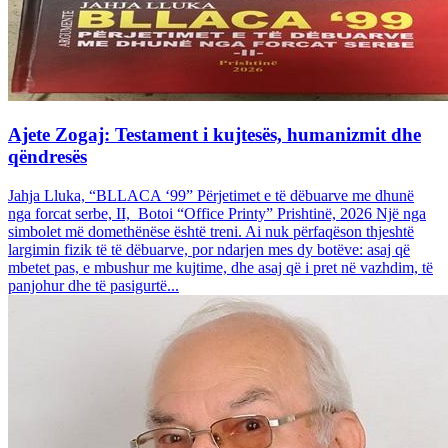
Ajete Zogaj: Testament i kujtesës, humanizmit dhe
qëndresës
Jahja Lluka, “BLLACA ‘99” Përjetimet e të dëbuarve me dhunë
nga forcat serbe, II, Botoi “Office Printy” Prishtinë, 2026 Një nga
simbolet më domethënëse është treni. Ai nuk përfaqëson thjeshtë
largimin fizik të të dëbuarve, por ndarjen mes dy botëve: asaj që
mbetet pas, e mbushur me kujtime, dhe asaj që i pret në vazhdim, të
panjohur dhe të pasigurtë...