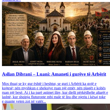
Asllan Dibrani – Luani: Amaneti i gurëve të Arbërit
Mos thuaj se ky gur është i heshtur, se guri i Arbërit ka gojë e
kujtesë; nën myshkun e shekujve ruan një emër, nën plagët e kohës
ruan një besë. Ai i ka parë agimet ilire, kur dielli përkëdhelte altarët e
lashtë, kur shqipja fluturonte mbi male të lira dhe njeriu i kësaj toke
e quante veten zot në vatër...