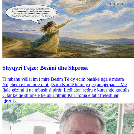
Shyqyri Fejzo: Besimi dhe Shpresa
Ti mbahu vëllai im i mirë Besim Të dy ecim bashkë nga e mbara
Ndjehem e lumtur e plot gëzim Kur të kam ty që çan përpara - Me
fjalë gëzimi ti na mbush shpirtin Ledhaton sedra e kureshtje gudulis
Ç'far ke që shumë e ke ulur ritmin Kur ironia e fatit frelëshuar
gjezdis...