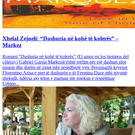
Xhelal Zejneli: “Dashuria në kohë të kolerës” –
Markez
Romani “Dashuria në kohë të kolerës” (El amor en los tiempos del
cólera) i Gabriel Garsia Markezit është rrëfim për një dashuri plot
pasion dhe durim që zgjat mbi pesëdhjetë vjet. Personazhi kryesor
Florentino Arisa e pret të dashurën e tij Fermina Daze mbi gjysmë
shekulli, ndërsa ajo jeton e martuar me mjekun e respektuar
Urbino...