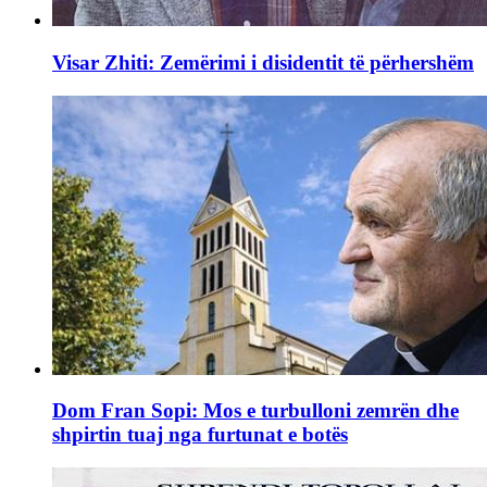
Visar Zhiti: Zemërimi i disidentit të përhershëm
Dom Fran Sopi: Mos e turbulloni zemrën dhe
shpirtin tuaj nga furtunat e botës