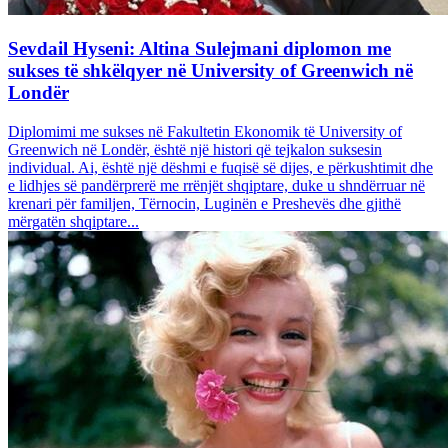
Sevdail Hyseni: Altina Sulejmani diplomon me
sukses të shkëlqyer në University of Greenwich në
Londër
Diplomimi me sukses në Fakultetin Ekonomik të University of
Greenwich në Londër, është një histori që tejkalon suksesin
individual. Ai, është një dëshmi e fuqisë së dijes, e përkushtimit dhe
e lidhjes së pandërprerë me rrënjët shqiptare, duke u shndërruar në
krenari për familjen, Tërnocin, Luginën e Preshevës dhe gjithë
mërgatën shqiptare...