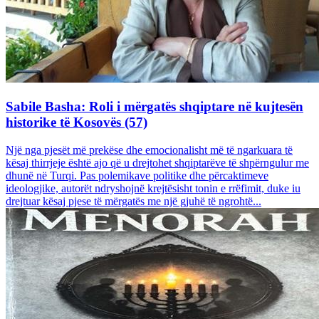
Sabile Basha: Roli i mërgatës shqiptare në kujtesën
historike të Kosovës (57)
Një nga pjesët më prekëse dhe emocionalisht më të ngarkuara të
kësaj thirrjeje është ajo që u drejtohet shqiptarëve të shpërngulur me
dhunë në Turqi. Pas polemikave politike dhe përcaktimeve
ideologjike, autorët ndryshojnë krejtësisht tonin e rrëfimit, duke iu
drejtuar kësaj pjese të mërgatës me një gjuhë të ngrohtë...