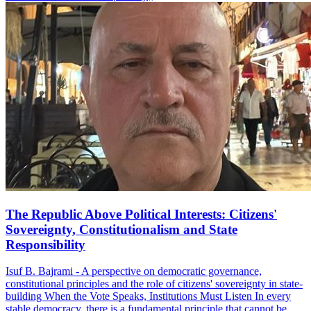
The Republic Above Political Interests: Citizens'
Sovereignty, Constitutionalism and State
Responsibility
Isuf B. Bajrami - A perspective on democratic governance,
constitutional principles and the role of citizens' sovereignty in state-
building When the Vote Speaks, Institutions Must Listen In every
stable democracy, there is a fundamental principle that cannot be