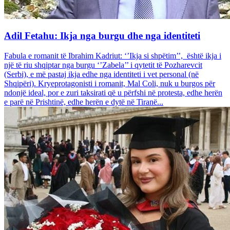
Adil Fetahu: Ikja nga burgu dhe nga identiteti
Fabula e romanit të Ibrahim Kadriut: ‘’Ikja si shpëtim’’, është ikja i
një të riu shqiptar nga burgu ‘’Zabela’’ i qytetit të Pozharevcit
(Serbi), e më pastaj ikja edhe nga identiteti i vet personal (në
Shqipëri). Kryeprotagonisti i romanit, Mal Coli, nuk u burgos për
ndonjë ideal, por e zuri taksirati që u përfshi në protesta, edhe herën
e parë në Prishtinë, edhe herën e dytë në Tiranë...