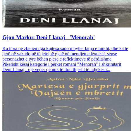
Gjon Marku: Deni Llanaj - 'Menorah'
Ka libra që zbehen nga kujtesa sapo mbyllet faqja e fundit, dhe ka të
tjerë që vazhdojnë të jetojnë gjatë në mendjen e lexuesit, sepse
personazhet e tyre bëhen pjesë e reflektimeve të përditshme.
Pikërisht kësaj kategorie i përket romani "Menorah" i shkrimtarit
Deni Llanaj - një vepër që nuk të fton thjesht të ndjekësh...