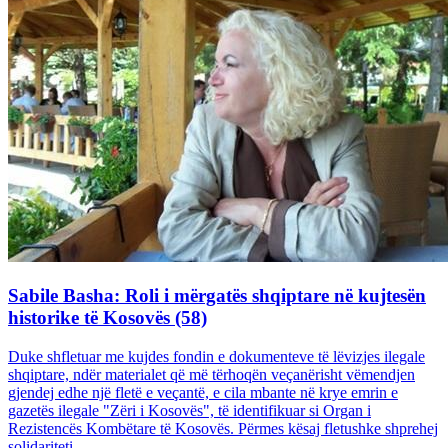
Sabile Basha: Roli i mërgatës shqiptare në kujtesën
historike të Kosovës (58)
Duke shfletuar me kujdes fondin e dokumenteve të lëvizjes ilegale
shqiptare, ndër materialet që më tërhoqën veçanërisht vëmendjen
gjendej edhe një fletë e veçantë, e cila mbante në krye emrin e
gazetës ilegale "Zëri i Kosovës", të identifikuar si Organ i
Rezistencës Kombëtare të Kosovës. Përmes kësaj fletushke shprehej
solidariteti...