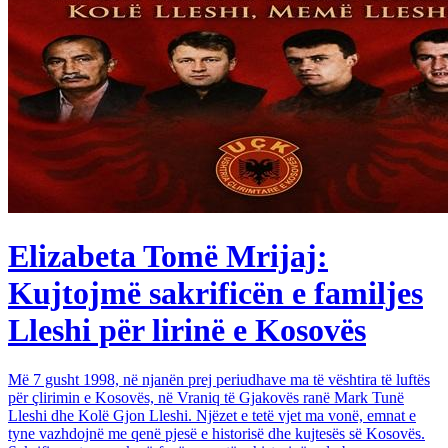
Elizabeta Tomë Mrijaj:
Kujtojmë sakrificën e familjes
Lleshi për lirinë e Kosovës
Më 7 gusht 1998, në njanën prej periudhave ma të vështira të luftës
për çlirimin e Kosovës, në Vraniq të Gjakovës ranë Mark Tunë
Lleshi dhe Kolë Gjon Lleshi. Njëzet e tetë vjet ma vonë, emnat e
tyne vazhdojnë me qenë pjesë e historisë dhe kujtesës së Kosovës.