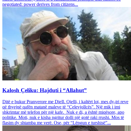
negotiated: power derives from citizens...
Kalosh Çeliku: Hajduti i “Allahut”
Ditë e bukur Pranverore me DieIl. Qielli, i kaltërt lot, mes dy-tri reve
që thyejnë qafën matanë maleve të “Çelevjollcës”. Një mik i imi
shkrimtar më telefon për një kafe. Nuk e di, a është miqësore, apo
politike. Moti, nuk e kisha ngritur dolli një gotë raki rrushi. Mos të
flasim dy shtamba me verë. Ose, për “Lëngun e turshisë”...