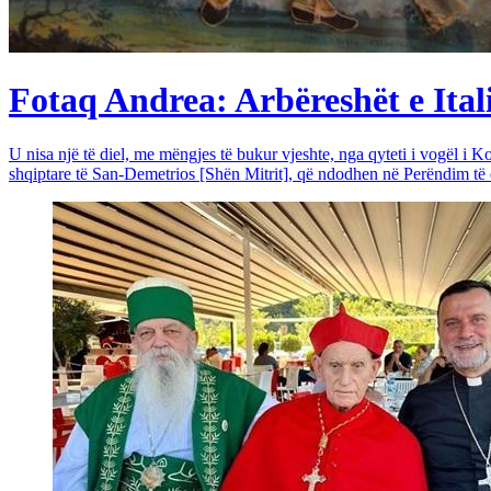
Fotaq Andrea: Arbëreshët e Itali
U nisa një të diel, me mëngjes të bukur vjeshte, nga qyteti i vogël i Ko
shqiptare të San-Demetrios [Shën Mitrit], që ndodhen në Perëndim të qy