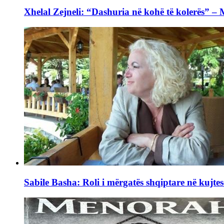
Xhelal Zejneli: “Dashuria në kohë të kolerës” –
Sabile Basha: Roli i mërgatës shqiptare në kujtes