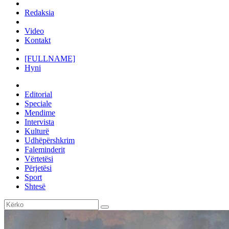
Redaksia
Video
Kontakt
[FULLNAME]
Hyni
Editorial
Speciale
Mendime
Intervista
Kulturë
Udhëpërshkrim
Faleminderit
Vërtetësi
Përjetësi
Sport
Shtesë