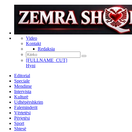
Video
Kontakt
Redaksia
[FULLNAME_CUT]
Hyni
Editorial
Speciale
Mendime
Intervista
Kulturë
Udhëpërshkrim
Faleminderit
Vërtetësi
Përjetësi
Sport
Shtesë