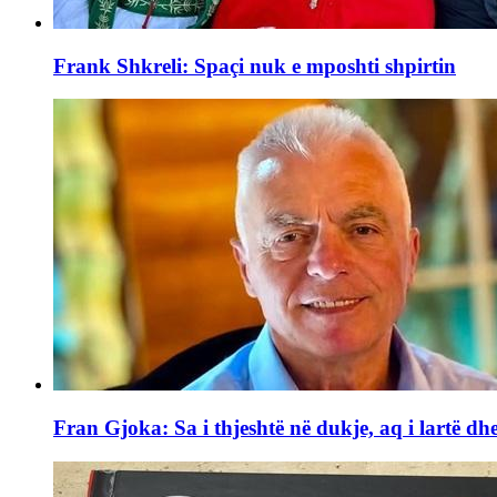
Frank Shkreli: Spaçi nuk e mposhti shpirtin
Fran Gjoka: Sa i thjeshtë në dukje, aq i lartë dhe