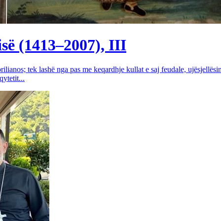
së (1413–2007), III
rilianos; tek lashë nga pas me keqardhje kullat e saj feudale, ujësjellës
tetit...