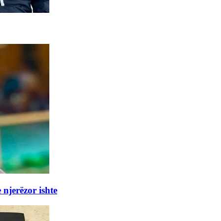
 njerëzor ishte