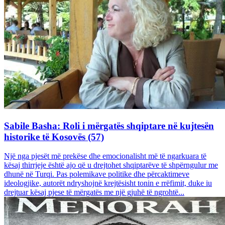
Sabile Basha: Roli i mërgatës shqiptare në kujtesën
historike të Kosovës (57)
Një nga pjesët më prekëse dhe emocionalisht më të ngarkuara të
kësaj thirrjeje është ajo që u drejtohet shqiptarëve të shpërngulur me
dhunë në Turqi. Pas polemikave politike dhe përcaktimeve
ideologjike, autorët ndryshojnë krejtësisht tonin e rrëfimit, duke iu
drejtuar kësaj pjese të mërgatës me një gjuhë të ngrohtë...