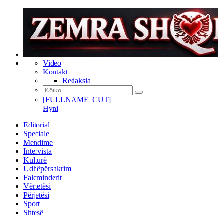
Video
Kontakt
Redaksia
[FULLNAME_CUT]
Hyni
Editorial
Speciale
Mendime
Intervista
Kulturë
Udhëpërshkrim
Faleminderit
Vërtetësi
Përjetësi
Sport
Shtesë