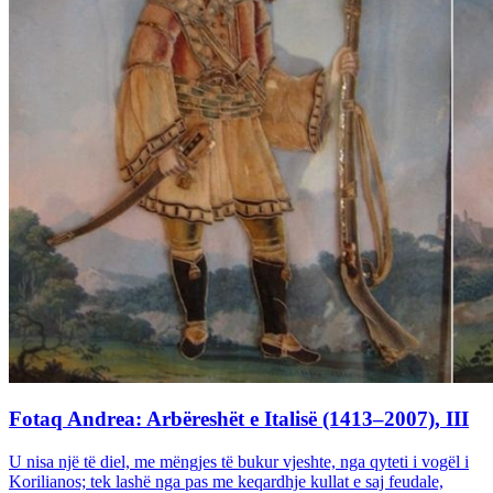
Fotaq Andrea: Arbëreshët e Italisë (1413–2007), III
U nisa një të diel, me mëngjes të bukur vjeshte, nga qyteti i vogël i
Korilianos; tek lashë nga pas me keqardhje kullat e saj feudale,