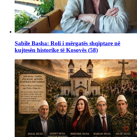
Sabile Basha: Roli i mërgatës shqiptare në
kujtesën historike të Kosovës (58)