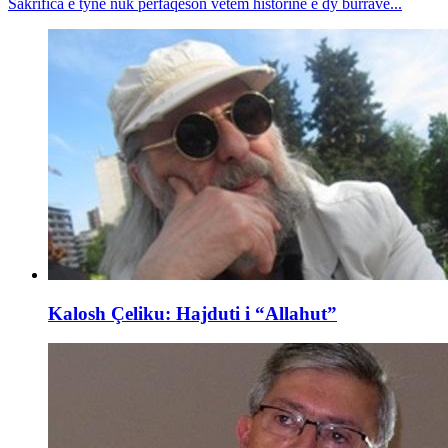
Sakrifica e tyne nuk përfaqëson vetëm historinë e dy burrave...
Kalosh Çeliku: Hajduti i “Allahut”