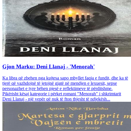
Gjon Marku: Deni Llanaj - 'Menorah'
Ka libra që zbehen nga kujtesa sapo mbyllet faqja e fundit, dhe ka të
tjerë që vazhdojnë të jetojnë gjatë në mendjen e lexuesit, sepse
personazhet e tyre bëhen pjesë e reflektimeve të përditshme.
Pikërisht kësaj kategorie i përket romani "Menorah" i shkrimtarit
Deni Llanaj - një vepër që nuk të fton thjesht të ndjekësh...