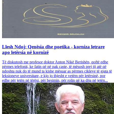
Llesh Ndoj: Qenësia dhe poetika - korniza letrare
apo letërsia në kornizë
Të diskutosh me profesor doktor Anton Nikë Berishën, qoftë edhe
përmes telefonit, ke fatin që në pak çaste, të mësosh prej tij atë që
ndoshta nuk do të mund ta kishe mësuar as përmes cikleve të gjata të
leksioneve universitare, e kjo jo thjesht e vetëm për letërsinë, por
edhe për jetën në tërësi, për besimin, për rolin që ka dija në jetën...