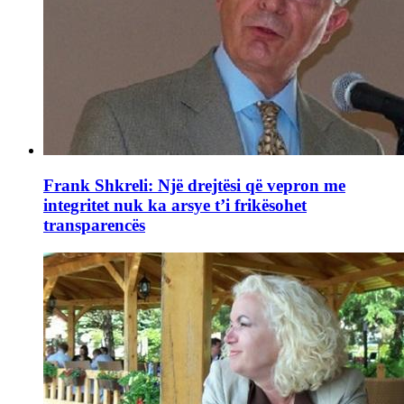
Frank Shkreli: Një drejtësi që vepron me
integritet nuk ka arsye t’i frikësohet
transparencës