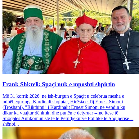
Frank Shkreli: Spaçi nuk e mposhti shpirtin
Më 31 korrik 2026, në ish-burgun e Spaçit u celebrua mesha e
udhëhequr nga Kardinali shqiptar, Hirësia e Tij Ernest Simoni
(Troshani). "Rikthimi" i Kardinalit Ernest Simoni në vendin ku
dikur ka vuajtur dënimin dhe punën e detyruar --me ftesë të
Shoqatës Antikomuniste të të Përndjekurve Politikë të Shqipërisë --
shënoi...