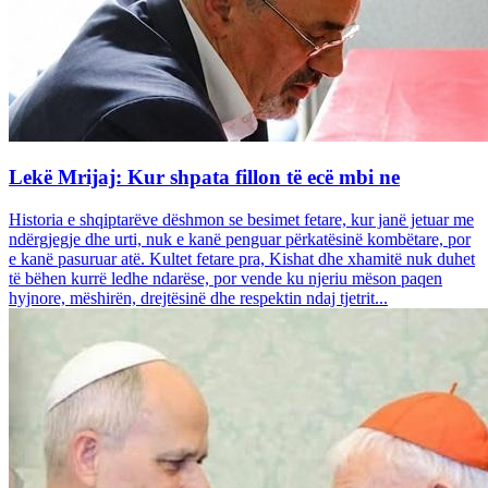
Lekë Mrijaj: Kur shpata fillon të ecë mbi ne
Historia e shqiptarëve dëshmon se besimet fetare, kur janë jetuar me
ndërgjegje dhe urti, nuk e kanë penguar përkatësinë kombëtare, por
e kanë pasuruar atë. Kultet fetare pra, Kishat dhe xhamitë nuk duhet
të bëhen kurrë ledhe ndarëse, por vende ku njeriu mëson paqen
hyjnore, mëshirën, drejtësinë dhe respektin ndaj tjetrit...