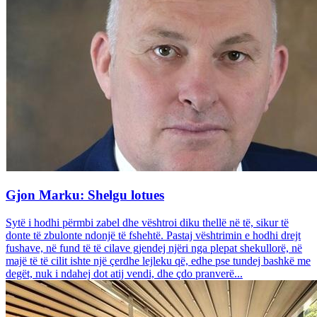
Gjon Marku: Shelgu lotues
Sytë i hodhi përmbi zabel dhe vështroi diku thellë në të, sikur të
donte të zbulonte ndonjë të fshehtë. Pastaj vështrimin e hodhi drejt
fushave, në fund të të cilave gjendej njëri nga plepat shekullorë, në
majë të të cilit ishte një çerdhe lejleku që, edhe pse tundej bashkë me
degët, nuk i ndahej dot atij vendi, dhe çdo pranverë...