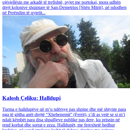
ujësjellësin me arkadë të trefishtë, pyjet me portokaj, mora udhën
drejt kolonive shqiptare të San-Demetrios [Shën Mitrit], që ndodhen
në Perëndim të qytetit...
Kalosh Çeliku: Halldupi
Turma e halldupëve që m’u ndërsye pas shpine dhe më shtynte para
nga të gjitha anët drejtë “Xhehenemit” (Ferrit), s’di as vetë se si m’i
ndali këmbët para disa shpalljeve publike pas dere, ku prisnin në
rend korbat dhe sorrat e zeza. Halldupët, me ferexhetë hedhur