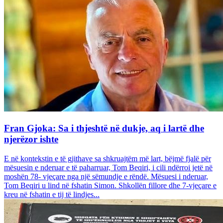
Fran Gjoka: Sa i thjeshtë në dukje, aq i lartë dhe
njerëzor ishte
E në kontekstin e të gjithave sa shkruajtëm më lart, bëjmë fjalë për
mësuesin e nderuar e të paharruar, Tom Beqiri, i cili ndërroi jetë në
moshën 78- vjeçare nga një sëmundje e rëndë. Mësuesi i nderuar,
Tom Beqiri u lind në fshatin Simon. Shkollën fillore dhe 7-vjeçare e
kreu në fshatin e tij të lindjes...