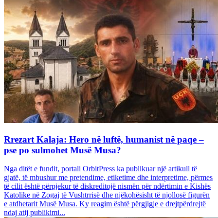
Rrezart Kalaja: Hero në luftë, humanist në paqe –
pse po sulmohet Musë Musa?
Nga ditët e fundit, portali OrbitPress ka publikuar një artikull të
gjatë, të mbushur me pretendime, etiketime dhe interpretime, përmes
të cilit është përpjekur të diskreditojë nismën për ndërtimin e Kishës
Katolike në Zogaj të Vushtrrisë dhe njëkohësisht të njollosë figurën
e atdhetarit Musë Musa. Ky reagim është përgjigje e drejtpërdrejtë
ndaj atij publikimi...