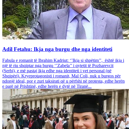
Adil Fetahu: Ikja nga burgu dhe nga identiteti
Fabula e romanit të Ibrahim Kadriut: ‘’Ikja si shpëtim’’, është ikja i
një të riu shqiptar nga burgu ‘’Zabela’’ i qytetit të Pozharevcit
(Serbi), e më pastaj ikja edhe nga identiteti i vet personal (në
Shqipëri). Kryeprotagonisti i romanit, Mal Coli, nuk u burgos për
ndonjë ideal, por e zuri taksirati që u përfshi në protesta, edhe herën
e parë në Prishtinë, edhe herën e dytë në Tiranë...