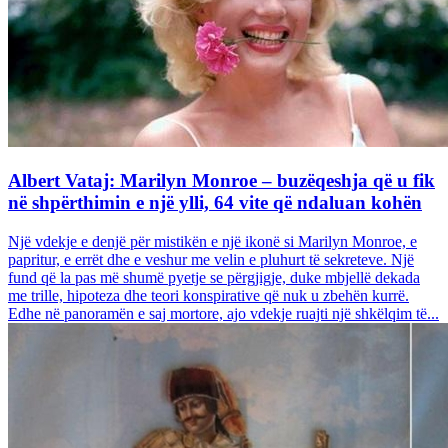
Albert Vataj: Marilyn Monroe – buzëqeshja që u fik
në shpërthimin e një ylli, 64 vite që ndaluan kohën
Një vdekje e denjë për mistikën e një ikonë si Marilyn Monroe, e
papritur, e errët dhe e veshur me velin e pluhurt të sekreteve. Një
fund që la pas më shumë pyetje se përgjigje, duke mbjellë dekada
me trille, hipoteza dhe teori konspirative që nuk u zbehën kurrë.
Edhe në panoramën e saj mortore, ajo vdekje ruajti një shkëlqim të...