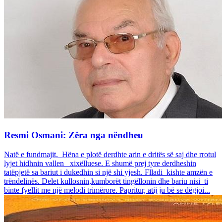
Resmi Osmani: Zëra nga nëndheu
Natë e fundmajit. Hëna e plotë derdhte arin e dritës së saj dhe rrotul
lyjet hidhnin vallen xixëlluese. E shumë prej tyre derdheshin
tatëpjetë sa bariut i dukedhin si një shi yjesh. Flladi kishte amzën e
trëndelinës. Delet kullosnin,kumborët tingëllonin dhe bariu nisi ti
binte fyellit me një melodi trimërore. Papritur, atij ju bë se dëgjoi...