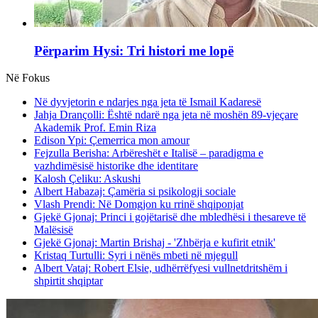
Përparim Hysi: Tri histori me lopë
Në Fokus
Në dyvjetorin e ndarjes nga jeta të Ismail Kadaresë
Jahja Drançolli: Është ndarë nga jeta në moshën 89-vjeçare
Akademik Prof. Emin Riza
Edison Ypi: Çemerrica mon amour
Fejzulla Berisha: Arbëreshët e Italisë – paradigma e
vazhdimësisë historike dhe identitare
Kalosh Çeliku: Askushi
Albert Habazaj: Çamëria si psikologji sociale
Vlash Prendi: Në Domgjon ku rrinë shqiponjat
Gjekë Gjonaj: Princi i gojëtarisë dhe mbledhësi i thesareve të
Malësisë
Gjekë Gjonaj: Martin Brishaj - 'Zhbërja e kufirit etnik'
Kristaq Turtulli: Syri i nënës mbeti në mjegull
Albert Vataj: Robert Elsie, udhërrëfyesi vullnetdritshëm i
shpirtit shqiptar