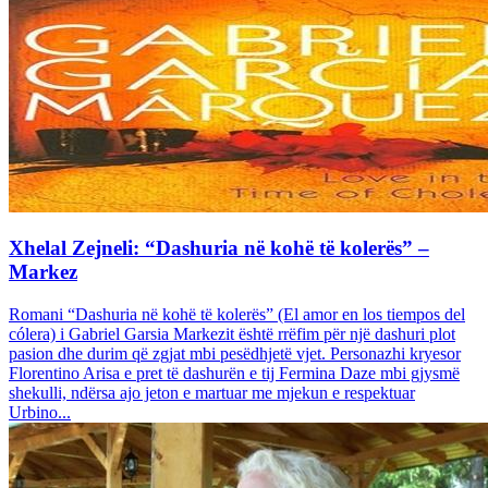
Xhelal Zejneli: “Dashuria në kohë të kolerës” –
Markez
Romani “Dashuria në kohë të kolerës” (El amor en los tiempos del
cólera) i Gabriel Garsia Markezit është rrëfim për një dashuri plot
pasion dhe durim që zgjat mbi pesëdhjetë vjet. Personazhi kryesor
Florentino Arisa e pret të dashurën e tij Fermina Daze mbi gjysmë
shekulli, ndërsa ajo jeton e martuar me mjekun e respektuar
Urbino...