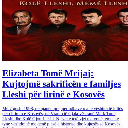
Elizabeta Tomë Mrijaj:
Kujtojmë sakrificën e familjes
Lleshi për lirinë e Kosovës
Më 7 gusht 1998, në njanën prej periudhave ma të vështira të luftës
për çlirimin e Kosovës, në Vraniq të Gjakovës ranë Mark Tunë
Lleshi dhe Kolë Gjon Lleshi. Njëzet e tetë vjet ma vonë, emnat e
tyne vazhdojnë me qenë pjesë e historisë dhe kujtesës së Kosovës.