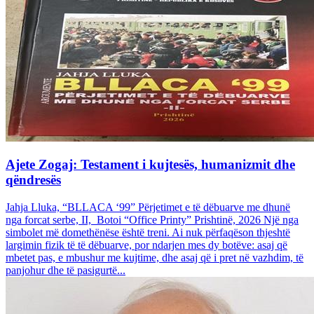
Ajete Zogaj: Testament i kujtesës, humanizmit dhe
qëndresës
Jahja Lluka, “BLLACA ‘99” Përjetimet e të dëbuarve me dhunë
nga forcat serbe, II, Botoi “Office Printy” Prishtinë, 2026 Një nga
simbolet më domethënëse është treni. Ai nuk përfaqëson thjeshtë
largimin fizik të të dëbuarve, por ndarjen mes dy botëve: asaj që
mbetet pas, e mbushur me kujtime, dhe asaj që i pret në vazhdim, të
panjohur dhe të pasigurtë...