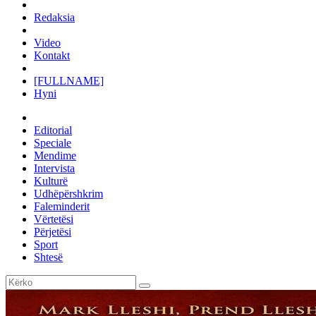
Redaksia
Video
Kontakt
[FULLNAME]
Hyni
Editorial
Speciale
Mendime
Intervista
Kulturë
Udhëpërshkrim
Faleminderit
Vërtetësi
Përjetësi
Sport
Shtesë