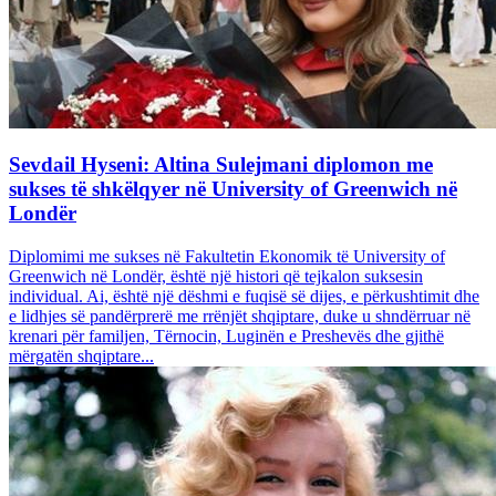
Sevdail Hyseni: Altina Sulejmani diplomon me
sukses të shkëlqyer në University of Greenwich në
Londër
Diplomimi me sukses në Fakultetin Ekonomik të University of
Greenwich në Londër, është një histori që tejkalon suksesin
individual. Ai, është një dëshmi e fuqisë së dijes, e përkushtimit dhe
e lidhjes së pandërprerë me rrënjët shqiptare, duke u shndërruar në
krenari për familjen, Tërnocin, Luginën e Preshevës dhe gjithë
mërgatën shqiptare...