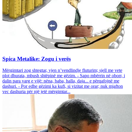
Spica Metalike: Zogu i verës
Mërgimtari zog shtegtar, vjen n’vendlindje fluturim; sjell me vete
plot dhurata, mbush shtëpinë me gëzim. - Sapo mbërrin në oborr, i
dalin para varg e vijë: nëna, baba, halla, daja... e përqafojnë me
dashuri. - Por edhe gëzimi ka kufi, si vizitat me orar; nuk mjafton
veç dashuria për një jetë mërgimtar...