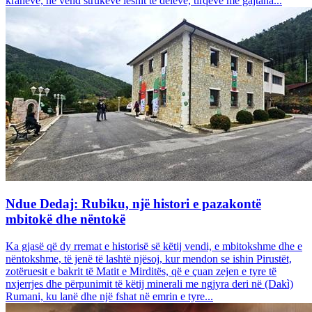
krahëve, në vend strukeve leshit të deleve, tirqëve me gajtana...
Ndue Dedaj: Rubiku, një histori e pazakontë
mbitokë dhe nëntokë
Ka gjasë që dy rremat e historisë së këtij vendi, e mbitokshme dhe e
nëntokshme, të jenë të lashtë njësoj, kur mendon se ishin Pirustët,
zotëruesit e bakrit të Matit e Mirditës, që e çuan zejen e tyre të
nxjerrjes dhe përpunimit të këtij minerali me ngjyra deri në (Dakì)
Rumani, ku lanë dhe një fshat në emrin e tyre...