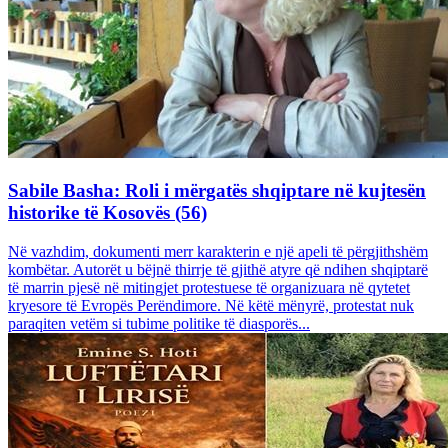
Sabile Basha: Roli i mërgatës shqiptare në kujtesën
historike të Kosovës (56)
Në vazhdim, dokumenti merr karakterin e një apeli të përgjithshëm
kombëtar. Autorët u bëjnë thirrje të gjithë atyre që ndihen shqiptarë
të marrin pjesë në mitingjet protestuese të organizuara në qytetet
kryesore të Evropës Perëndimore. Në këtë mënyrë, protestat nuk
paraqiten vetëm si tubime politike të diasporës...