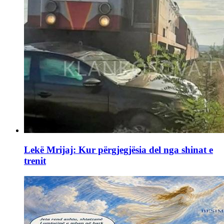
Lekë Mrijaj: Kur përgjegjësia del nga shinat e
trenit