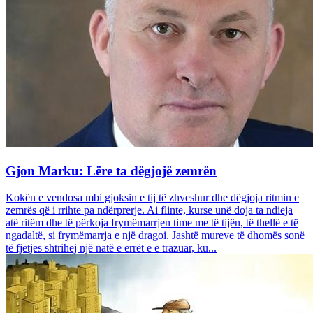
Gjon Marku: Lëre ta dëgjojë zemrën
Kokën e vendosa mbi gjoksin e tij të zhveshur dhe dëgjoja ritmin e
zemrës që i rrihte pa ndërprerje. Ai flinte, kurse unë doja ta ndieja
atë ritëm dhe të përkoja frymëmarrjen time me të tijën, të thellë e të
ngadaltë, si frymëmarrja e një dragoi. Jashtë mureve të dhomës sonë
të fjetjes shtrihej një natë e errët e e trazuar, ku...