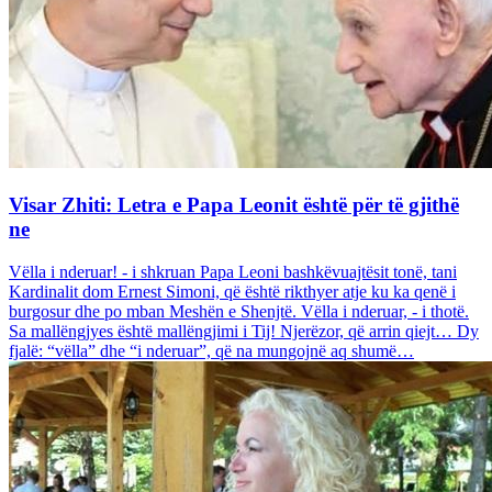
Visar Zhiti: Letra e Papa Leonit është për të gjithë
ne
Vëlla i nderuar! - i shkruan Papa Leoni bashkëvuajtësit tonë, tani
Kardinalit dom Ernest Simoni, që është rikthyer atje ku ka qenë i
burgosur dhe po mban Meshën e Shenjtë. Vëlla i nderuar, - i thotë.
Sa mallëngjyes është mallëngjimi i Tij! Njerëzor, që arrin qiejt… Dy
fjalë: “vëlla” dhe “i nderuar”, që na mungojnë aq shumë…