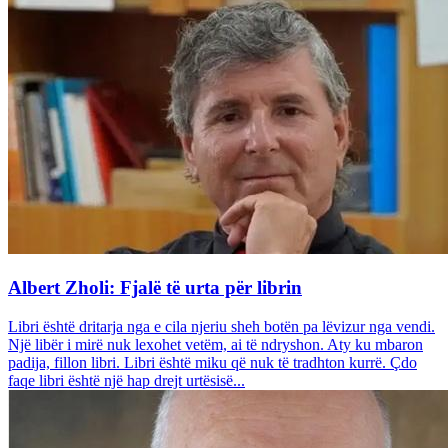
Albert Zholi: Fjalë të urta për librin
Libri është dritarja nga e cila njeriu sheh botën pa lëvizur nga vendi.
Një libër i mirë nuk lexohet vetëm, ai të ndryshon. Aty ku mbaron
padija, fillon libri. Libri është miku që nuk të tradhton kurrë. Çdo
faqe libri është një hap drejt urtësisë...