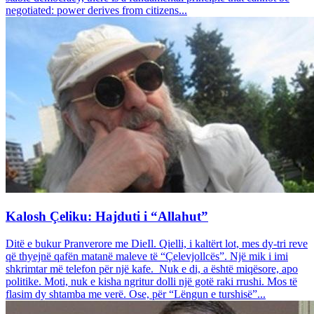
negotiated: power derives from citizens...
Kalosh Çeliku: Hajduti i “Allahut”
Ditë e bukur Pranverore me DieIl. Qielli, i kaltërt lot, mes dy-tri reve
që thyejnë qafën matanë maleve të “Çelevjollcës”. Një mik i imi
shkrimtar më telefon për një kafe. Nuk e di, a është miqësore, apo
politike. Moti, nuk e kisha ngritur dolli një gotë raki rrushi. Mos të
flasim dy shtamba me verë. Ose, për “Lëngun e turshisë”...