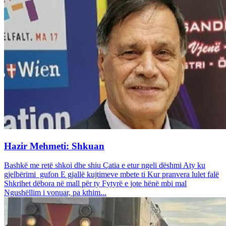
Hazir Mehmeti: Shkuan
Bashkë me retë shkoi dhe shiu Çatia e etur ngeli dëshmi Aty ku
gjelbërimi gufon E gjallë kujtimeve mbete ti Kur pranvera lulet falë
Shkrihet dëbora në mall për ty Fytyrë e jote hënë mbi mal
Ngushëllim i vonuar, pa kthim...