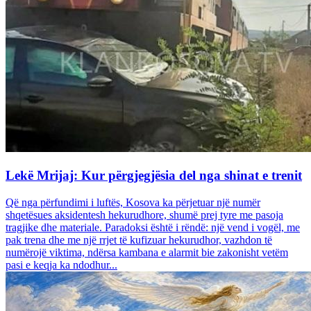
Lekë Mrijaj: Kur përgjegjësia del nga shinat e trenit
Që nga përfundimi i luftës, Kosova ka përjetuar një numër
shqetësues aksidentesh hekurudhore, shumë prej tyre me pasoja
tragjike dhe materiale. Paradoksi është i rëndë: një vend i vogël, me
pak trena dhe me një rrjet të kufizuar hekurudhor, vazhdon të
numërojë viktima, ndërsa kambana e alarmit bie zakonisht vetëm
pasi e keqja ka ndodhur...