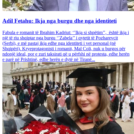
Adil Fetahu: Ikja nga burgu dhe nga identiteti
Fabula e romanit të Ibrahim Kadriut: ‘’Ikja si shpëtim’’, është ikja i
një të riu shqiptar nga burgu ‘’Zabela’’ i qytetit të Pozharevcit
(Serbi), e më pastaj ikja edhe nga identiteti i vet personal (në
Shqipëri). Kryeprotagonisti i romanit, Mal Coli, nuk u burgos për
ndonjë ideal, por e zuri taksirati që u përfshi në protesta, edhe herën
e parë në Prishtinë, edhe herën e dytë në Tiranë...