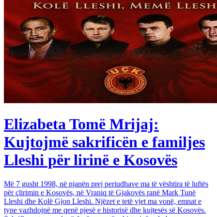
Elizabeta Tomë Mrijaj:
Kujtojmë sakrificën e familjes
Lleshi për lirinë e Kosovës
Më 7 gusht 1998, në njanën prej periudhave ma të vështira të luftës
për çlirimin e Kosovës, në Vraniq të Gjakovës ranë Mark Tunë
Lleshi dhe Kolë Gjon Lleshi. Njëzet e tetë vjet ma vonë, emnat e
tyne vazhdojnë me qenë pjesë e historisë dhe kujtesës së Kosovës.