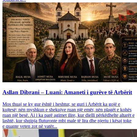
Asllan Dibrani – Luani: Amaneti i gurëve të Arbërit
Mos thuaj se ky gur është i heshtur, se guri i Arbërit ka gojë e
kujtesë; nën myshkun e shekujve ruan një emër, nën plagët e kohës
ruan një besë. Ai i ka parë agimet ilire, kur dielli përkëdhelte altarët e
lashtë, kur shqipja fluturonte mbi male të lira dhe njeriu i kësaj toke
e quante veten zot në vatër...