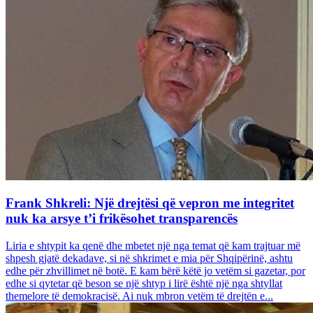
Frank Shkreli: Një drejtësi që vepron me integritet
nuk ka arsye t’i frikësohet transparencës
Liria e shtypit ka qenë dhe mbetet një nga temat që kam trajtuar më
shpesh gjatë dekadave, si në shkrimet e mia për Shqipërinë, ashtu
edhe për zhvillimet në botë. E kam bërë këtë jo vetëm si gazetar, por
edhe si qytetar që beson se një shtyp i lirë është një nga shtyllat
themelore të demokracisë. Ai nuk mbron vetëm të drejtën e...