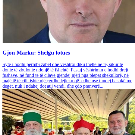
Gjon Marku: Shelgu lotues
Sytë i hodhi përmbi zabel dhe vështroi diku thellë në të, sikur të
donte të zbulonte ndonjë të fshehtë. Pastaj vështrimin e hodhi drejt
fushave, në fund të të cilave gjendej njëri nga plepat shekullorë, në
majë të të cilit ishte një çerdhe lejleku që, edhe pse tundej bashkë me
degët, nuk i ndahej dot atij vendi, dhe çdo pranverë...