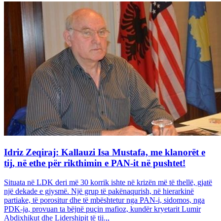
Idriz Zeqiraj: Kallauzi Isa Mustafa, me klanorët e
tij, në ethe për rikthimin e PAN-it në pushtet!
Situata në LDK deri më 30 korrik ishte në krizën më të thellë, gjatë
një dekade e gjysmë. Një grup të pakënaqurish, në hierarkinë
partiake, të porositur dhe të mbështetur nga PAN-i, sidomos, nga
PDK-ja, provuan ta bëjnë puçin mafioz, kundër kryetarit Lumir
Abdixhikut dhe Lidershipit të tij.,,