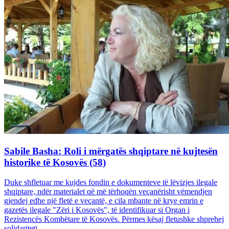
Sabile Basha: Roli i mërgatës shqiptare në kujtesën
historike të Kosovës (58)
Duke shfletuar me kujdes fondin e dokumenteve të lëvizjes ilegale
shqiptare, ndër materialet që më tërhoqën veçanërisht vëmendjen
gjendej edhe një fletë e veçantë, e cila mbante në krye emrin e
gazetës ilegale "Zëri i Kosovës", të identifikuar si Organ i
Rezistencës Kombëtare të Kosovës. Përmes kësaj fletushke shprehej
solidariteti...