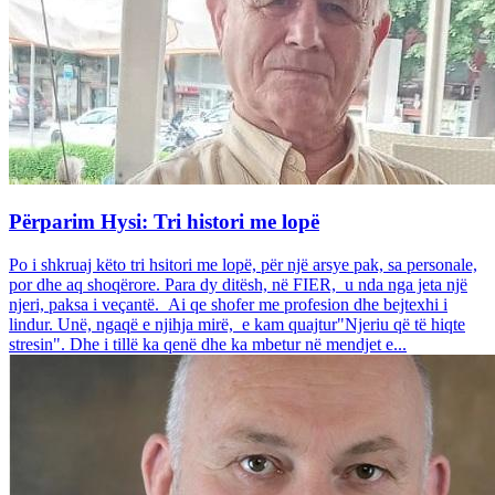
Përparim Hysi: Tri histori me lopë
Po i shkruaj këto tri hsitori me lopë, për një arsye pak, sa personale,
por dhe aq shoqërore. Para dy ditësh, në FIER, u nda nga jeta një
njeri, paksa i veçantë. Ai qe shofer me profesion dhe bejtexhi i
lindur. Unë, ngaqë e njihja mirë, e kam quajtur"Njeriu që të hiqte
stresin". Dhe i tillë ka qenë dhe ka mbetur në mendjet e...