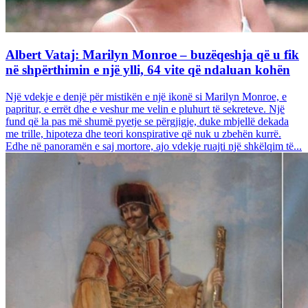
Albert Vataj: Marilyn Monroe – buzëqeshja që u fik
në shpërthimin e një ylli, 64 vite që ndaluan kohën
Një vdekje e denjë për mistikën e një ikonë si Marilyn Monroe, e
papritur, e errët dhe e veshur me velin e pluhurt të sekreteve. Një
fund që la pas më shumë pyetje se përgjigje, duke mbjellë dekada
me trille, hipoteza dhe teori konspirative që nuk u zbehën kurrë.
Edhe në panoramën e saj mortore, ajo vdekje ruajti një shkëlqim të...