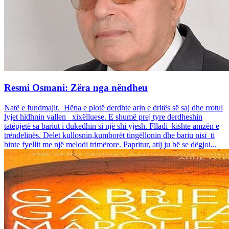
Resmi Osmani: Zëra nga nëndheu
Natë e fundmajit. Hëna e plotë derdhte arin e dritës së saj dhe rrotul
lyjet hidhnin vallen xixëlluese. E shumë prej tyre derdheshin
tatëpjetë sa bariut i dukedhin si një shi yjesh. Flladi kishte amzën e
trëndelinës. Delet kullosnin,kumborët tingëllonin dhe bariu nisi ti
binte fyellit me një melodi trimërore. Papritur, atij ju bë se dëgjoi...