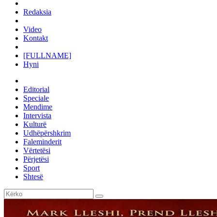
Redaksia
Video
Kontakt
[FULLNAME]
Hyni
Editorial
Speciale
Mendime
Intervista
Kulturë
Udhëpërshkrim
Faleminderit
Vërtetësi
Përjetësi
Sport
Shtesë