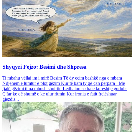
Shyqyri Fejzo: Besimi dhe Shpresa
Ti mbahu vëllai im i mirë Besim Të dy ecim bashkë nga e mbara
Ndjehem e lumtur e plot gëzim Kur të kam ty që çan përpara - Me
fjalë gëzimi ti na mbush shpirtin Ledhaton sedra e kureshtje gudulis
Ç'far ke që shumë e ke ulur ritmin Kur ironia e fatit frelëshuar
gjezdis...