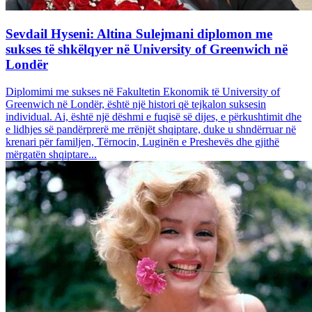
Sevdail Hyseni: Altina Sulejmani diplomon me
sukses të shkëlqyer në University of Greenwich në
Londër
Diplomimi me sukses në Fakultetin Ekonomik të University of
Greenwich në Londër, është një histori që tejkalon suksesin
individual. Ai, është një dëshmi e fuqisë së dijes, e përkushtimit dhe
e lidhjes së pandërprerë me rrënjët shqiptare, duke u shndërruar në
krenari për familjen, Tërnocin, Luginën e Preshevës dhe gjithë
mërgatën shqiptare...