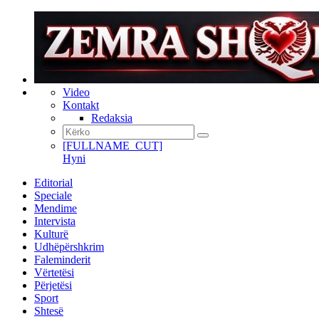
Video
Kontakt
Redaksia
[FULLNAME_CUT]
Hyni
Editorial
Speciale
Mendime
Intervista
Kulturë
Udhëpërshkrim
Faleminderit
Vërtetësi
Përjetësi
Sport
Shtesë