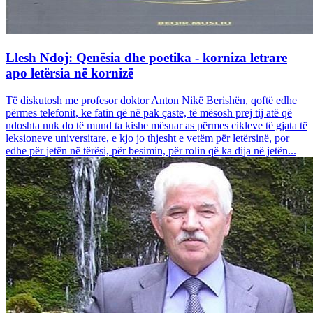
Llesh Ndoj: Qenësia dhe poetika - korniza letrare
apo letërsia në kornizë
Të diskutosh me profesor doktor Anton Nikë Berishën, qoftë edhe
përmes telefonit, ke fatin që në pak çaste, të mësosh prej tij atë që
ndoshta nuk do të mund ta kishe mësuar as përmes cikleve të gjata të
leksioneve universitare, e kjo jo thjesht e vetëm për letërsinë, por
edhe për jetën në tërësi, për besimin, për rolin që ka dija në jetën...