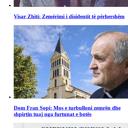
Visar Zhiti: Zemërimi i disidentit të përhershëm
Dom Fran Sopi: Mos e turbulloni zemrën dhe
shpirtin tuaj nga furtunat e botës