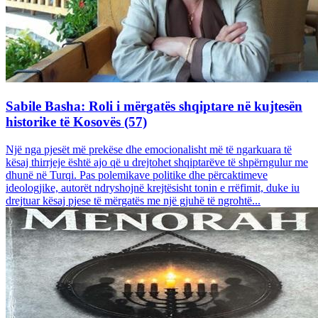
Sabile Basha: Roli i mërgatës shqiptare në kujtesën
historike të Kosovës (57)
Një nga pjesët më prekëse dhe emocionalisht më të ngarkuara të
kësaj thirrjeje është ajo që u drejtohet shqiptarëve të shpërngulur me
dhunë në Turqi. Pas polemikave politike dhe përcaktimeve
ideologjike, autorët ndryshojnë krejtësisht tonin e rrëfimit, duke iu
drejtuar kësaj pjese të mërgatës me një gjuhë të ngrohtë...