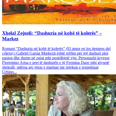
Xhelal Zejneli: “Dashuria në kohë të kolerës” –
Markez
Romani “Dashuria në kohë të kolerës” (El amor en los tiempos del
cólera) i Gabriel Garsia Markezit është rrëfim për një dashuri plot
pasion dhe durim që zgjat mbi pesëdhjetë vjet. Personazhi kryesor
Florentino Arisa e pret të dashurën e tij Fermina Daze mbi gjysmë
shekulli, ndërsa ajo jeton e martuar me mjekun e respektuar
Urbino...