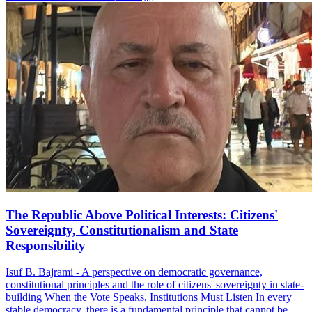
The Republic Above Political Interests: Citizens'
Sovereignty, Constitutionalism and State
Responsibility
Isuf B. Bajrami - A perspective on democratic governance,
constitutional principles and the role of citizens' sovereignty in state-
building When the Vote Speaks, Institutions Must Listen In every
stable democracy, there is a fundamental principle that cannot be