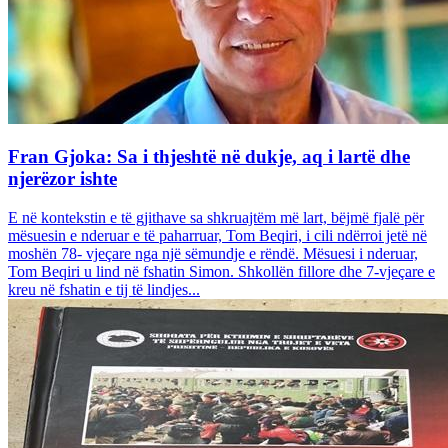
Fran Gjoka: Sa i thjeshtë në dukje, aq i lartë dhe
njerëzor ishte
E në kontekstin e të gjithave sa shkruajtëm më lart, bëjmë fjalë për
mësuesin e nderuar e të paharruar, Tom Beqiri, i cili ndërroi jetë në
moshën 78- vjeçare nga një sëmundje e rëndë. Mësuesi i nderuar,
Tom Beqiri u lind në fshatin Simon. Shkollën fillore dhe 7-vjeçare e
kreu në fshatin e tij të lindjes...