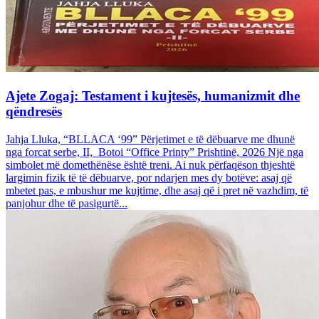
Ajete Zogaj: Testament i kujtesës, humanizmit dhe
qëndresës
Jahja Lluka, “BLLACA ‘99” Përjetimet e të dëbuarve me dhunë
nga forcat serbe, II, Botoi “Office Printy” Prishtinë, 2026 Një nga
simbolet më domethënëse është treni. Ai nuk përfaqëson thjeshtë
largimin fizik të të dëbuarve, por ndarjen mes dy botëve: asaj që
mbetet pas, e mbushur me kujtime, dhe asaj që i pret në vazhdim, të
panjohur dhe të pasigurtë...