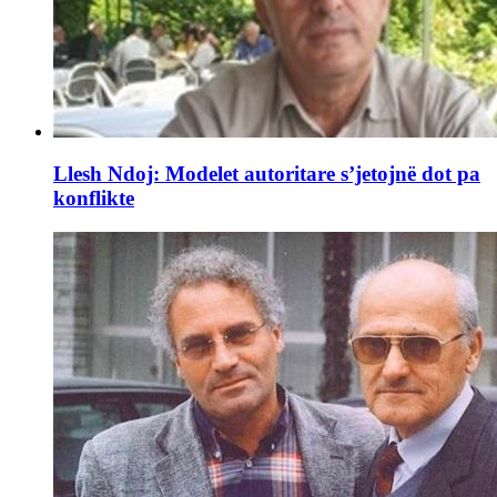
Llesh Ndoj: Modelet autoritare s’jetojnë dot pa
konflikte