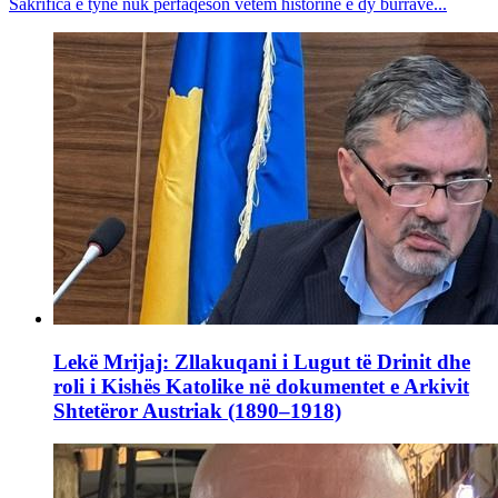
Sakrifica e tyne nuk përfaqëson vetëm historinë e dy burrave...
Lekë Mrijaj: Zllakuqani i Lugut të Drinit dhe
roli i Kishës Katolike në dokumentet e Arkivit
Shtetëror Austriak (1890–1918)