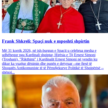
Frank Shkreli: Spaçi nuk e mposhti shpirtin
Më 31 korrik 2026, në ish-burgun e Spaçit u celebrua mesha e
udhëhequr nga Kardinali shqiptar, Hirësia e Tij Ernest Simoni
(Troshani). "Rikthimi" i Kardinalit Ernest Simoni në vendin ku
dikur ka vuajtur dënimin dhe punën e detyruar --me ftesë të
Shoqatës Antikomuniste të të Përndjekurve Politikë të Shqipërisë --
shënoi...