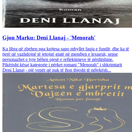
Gjon Marku: Deni Llanaj - 'Menorah'
Ka libra që zbehen nga kujtesa sapo mbyllet faqja e fundit, dhe ka të
tjerë që vazhdojnë të jetojnë gjatë në mendjen e lexuesit, sepse
personazhet e tyre bëhen pjesë e reflektimeve të përditshme.
Pikërisht kësaj kategorie i përket romani "Menorah" i shkrimtarit
Deni Llanaj - një vepër që nuk të fton thjesht të ndjekësh...