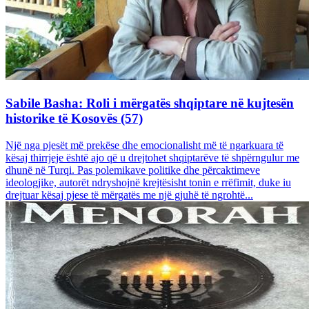
Sabile Basha: Roli i mërgatës shqiptare në kujtesën
historike të Kosovës (57)
Një nga pjesët më prekëse dhe emocionalisht më të ngarkuara të
kësaj thirrjeje është ajo që u drejtohet shqiptarëve të shpërngulur me
dhunë në Turqi. Pas polemikave politike dhe përcaktimeve
ideologjike, autorët ndryshojnë krejtësisht tonin e rrëfimit, duke iu
drejtuar kësaj pjese të mërgatës me një gjuhë të ngrohtë...