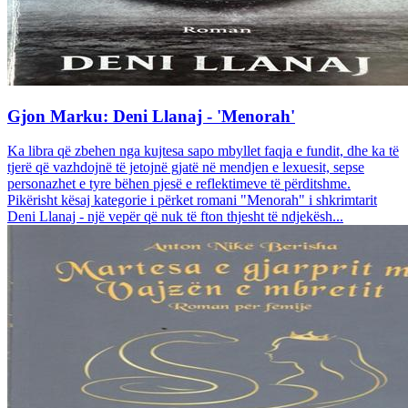
Gjon Marku: Deni Llanaj - 'Menorah'
Ka libra që zbehen nga kujtesa sapo mbyllet faqja e fundit, dhe ka të
tjerë që vazhdojnë të jetojnë gjatë në mendjen e lexuesit, sepse
personazhet e tyre bëhen pjesë e reflektimeve të përditshme.
Pikërisht kësaj kategorie i përket romani "Menorah" i shkrimtarit
Deni Llanaj - një vepër që nuk të fton thjesht të ndjekësh...