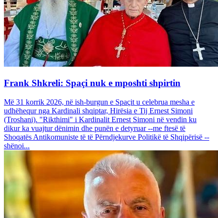
Frank Shkreli: Spaçi nuk e mposhti shpirtin
Më 31 korrik 2026, në ish-burgun e Spaçit u celebrua mesha e
udhëhequr nga Kardinali shqiptar, Hirësia e Tij Ernest Simoni
(Troshani). "Rikthimi" i Kardinalit Ernest Simoni në vendin ku
dikur ka vuajtur dënimin dhe punën e detyruar --me ftesë të
Shoqatës Antikomuniste të të Përndjekurve Politikë të Shqipërisë --
shënoi...