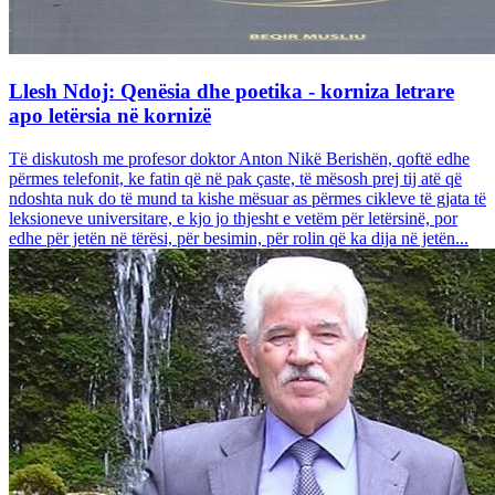
Llesh Ndoj: Qenësia dhe poetika - korniza letrare
apo letërsia në kornizë
Të diskutosh me profesor doktor Anton Nikë Berishën, qoftë edhe
përmes telefonit, ke fatin që në pak çaste, të mësosh prej tij atë që
ndoshta nuk do të mund ta kishe mësuar as përmes cikleve të gjata të
leksioneve universitare, e kjo jo thjesht e vetëm për letërsinë, por
edhe për jetën në tërësi, për besimin, për rolin që ka dija në jetën...