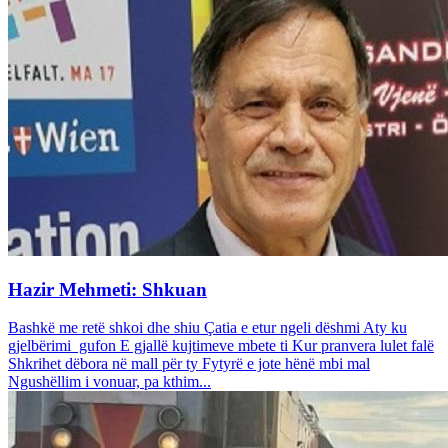
Hazir Mehmeti: Shkuan
Bashkë me retë shkoi dhe shiu Çatia e etur ngeli dëshmi Aty ku
gjelbërimi gufon E gjallë kujtimeve mbete ti Kur pranvera lulet falë
Shkrihet dëbora në mall për ty Fytyrë e jote hënë mbi mal
Ngushëllim i vonuar, pa kthim...