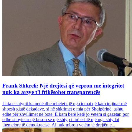
Frank Shkreli: Një drejtësi që vepron me integritet
nuk ka arsye t’i frikësohet transparencës
Liria e shtypit ka qenë dhe mbetet një nga temat që kam trajtuar më
shpesh gjatë dekadave, si në shkrimet e mia për Shqipërinë, ashtu
edhe për zhvillimet në botë. E kam bërë këtë jo vetëm si gazetar, por
edhe si qytetar që beson se një shtyp i lirë është një nga shtyllat
themelore të demokracisë. Ai nuk mbron vetëm të drejtën e...