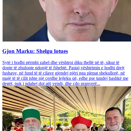
Gjon Marku: Shelgu lotues
Sytë i hodhi përmbi zabel dhe vështroi diku thellë në të, sikur të
donte të zbulonte ndonjë të fshehtë. Pastaj vështrimin e hodhi drejt
fushave, në fund të të cilave gjendej njëri nga plepat shekullorë, në
majë të të cilit ishte një çerdhe lejleku që, edhe pse tundej bashkë me
degët, nuk i ndahej dot atij vendi, dhe çdo pranverë...