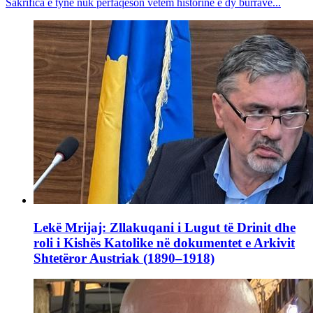
Sakrifica e tyne nuk përfaqëson vetëm historinë e dy burrave...
Lekë Mrijaj: Zllakuqani i Lugut të Drinit dhe
roli i Kishës Katolike në dokumentet e Arkivit
Shtetëror Austriak (1890–1918)