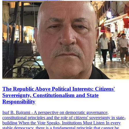
The Republic Above Political Interests: Citizens'
Sovereignty, Constitutionalism and State
Responsibility
Isuf B. Bajrami - A perspective on democratic governance,
constitutional principles and the role of citizens' sovereignty in state-
building When the Vote Speaks, Institutions Must Listen In every
stable democracy, there is a fundamental principle that cannot be