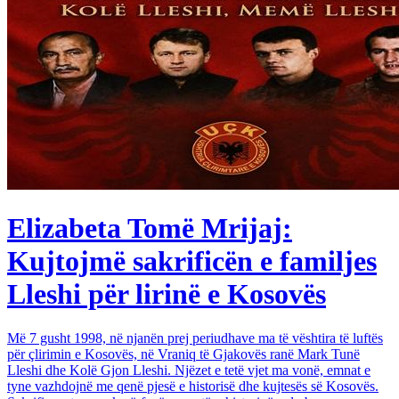
Elizabeta Tomë Mrijaj:
Kujtojmë sakrificën e familjes
Lleshi për lirinë e Kosovës
Më 7 gusht 1998, në njanën prej periudhave ma të vështira të luftës
për çlirimin e Kosovës, në Vraniq të Gjakovës ranë Mark Tunë
Lleshi dhe Kolë Gjon Lleshi. Njëzet e tetë vjet ma vonë, emnat e
tyne vazhdojnë me qenë pjesë e historisë dhe kujtesës së Kosovës.