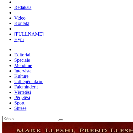
Redaksia
Video
Kontakt
[FULLNAME]
Hyni
Editorial
Speciale
Mendime
Intervista
Kulturë
Udhëpërshkrim
Faleminderit
Vërtetësi
Përjetësi
Sport
Shtesë