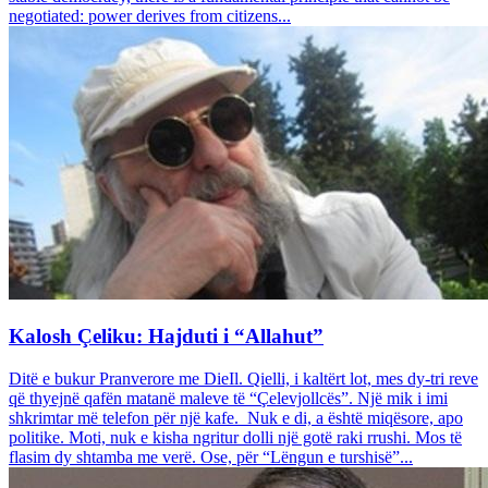
negotiated: power derives from citizens...
Kalosh Çeliku: Hajduti i “Allahut”
Ditë e bukur Pranverore me DieIl. Qielli, i kaltërt lot, mes dy-tri reve
që thyejnë qafën matanë maleve të “Çelevjollcës”. Një mik i imi
shkrimtar më telefon për një kafe. Nuk e di, a është miqësore, apo
politike. Moti, nuk e kisha ngritur dolli një gotë raki rrushi. Mos të
flasim dy shtamba me verë. Ose, për “Lëngun e turshisë”...