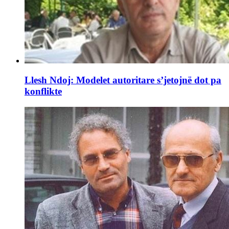
Llesh Ndoj: Modelet autoritare s’jetojnë dot pa
konflikte