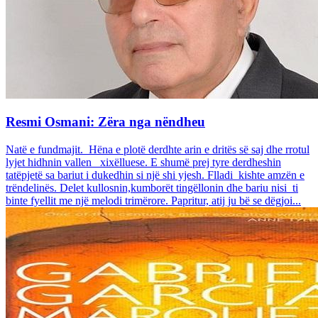
Resmi Osmani: Zëra nga nëndheu
Natë e fundmajit. Hëna e plotë derdhte arin e dritës së saj dhe rrotul
lyjet hidhnin vallen xixëlluese. E shumë prej tyre derdheshin
tatëpjetë sa bariut i dukedhin si një shi yjesh. Flladi kishte amzën e
trëndelinës. Delet kullosnin,kumborët tingëllonin dhe bariu nisi ti
binte fyellit me një melodi trimërore. Papritur, atij ju bë se dëgjoi...