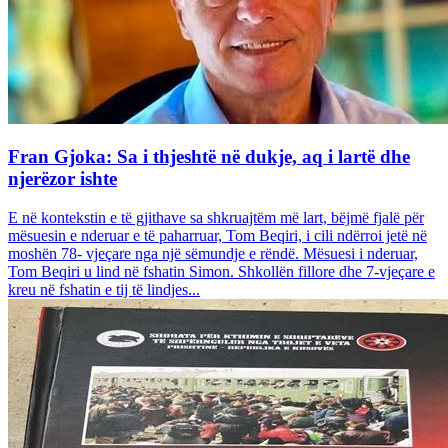
Fran Gjoka: Sa i thjeshtë në dukje, aq i lartë dhe
njerëzor ishte
E në kontekstin e të gjithave sa shkruajtëm më lart, bëjmë fjalë për
mësuesin e nderuar e të paharruar, Tom Beqiri, i cili ndërroi jetë në
moshën 78- vjeçare nga një sëmundje e rëndë. Mësuesi i nderuar,
Tom Beqiri u lind në fshatin Simon. Shkollën fillore dhe 7-vjeçare e
kreu në fshatin e tij të lindjes...