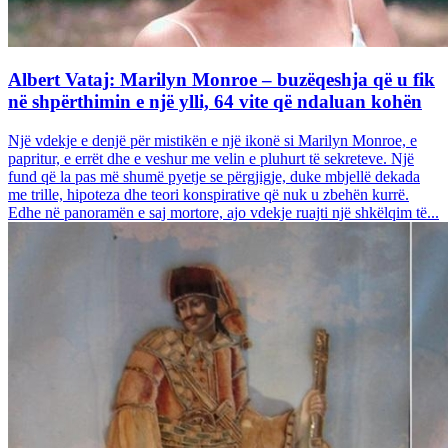
Albert Vataj: Marilyn Monroe – buzëqeshja që u fik
në shpërthimin e një ylli, 64 vite që ndaluan kohën
Një vdekje e denjë për mistikën e një ikonë si Marilyn Monroe, e
papritur, e errët dhe e veshur me velin e pluhurt të sekreteve. Një
fund që la pas më shumë pyetje se përgjigje, duke mbjellë dekada
me trille, hipoteza dhe teori konspirative që nuk u zbehën kurrë.
Edhe në panoramën e saj mortore, ajo vdekje ruajti një shkëlqim të...