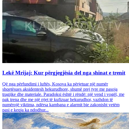
Lekë Mrijaj: Kur përgjegjësia del nga shinat e trenit
Që nga përfundimi i luftës, Kosova ka përjetuar një numër
shqetësues aksidentesh hekurudhore, shumë prej tyre me pasoja
tragjike dhe materiale. Paradoksi është i rëndë: një vend i vogël, me
pak trena dhe me një rrjet të kufizuar hekurudhor, vazhdon të
numërojë viktima, ndërsa kambana e alarmit bie zakonisht vetëm
pasi e keqja ka ndodhur...