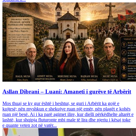
Asllan Dibrani – Luani: Amaneti i gurëve të Arbërit
Mos thuaj se ky gur është i heshtur, se guri i Arbërit ka gojë e
kujtesë; nën myshkun e shekujve ruan një emër, nën plagët e kohës
ruan një besë. Ai i ka parë agimet ilire, kur dielli përkëdhelte altarët e
lashtë, kur shqipja fluturonte mbi male të lira dhe njeriu i kësaj toke
e quante veten zot në vatër...