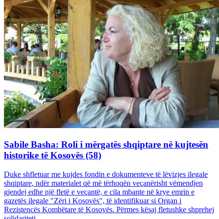
Sabile Basha: Roli i mërgatës shqiptare në kujtesën
historike të Kosovës (58)
Duke shfletuar me kujdes fondin e dokumenteve të lëvizjes ilegale
shqiptare, ndër materialet që më tërhoqën veçanërisht vëmendjen
gjendej edhe një fletë e veçantë, e cila mbante në krye emrin e
gazetës ilegale "Zëri i Kosovës", të identifikuar si Organ i
Rezistencës Kombëtare të Kosovës. Përmes kësaj fletushke shprehej
solidariteti...