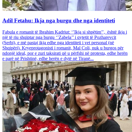
Adil Fetahu: Ikja nga burgu dhe nga identiteti
Fabula e romanit të Ibrahim Kadriut: ‘’Ikja si shpëtim’’, është ikja i
një të riu shqiptar nga burgu ‘’Zabela’’ i qytetit të Pozharevcit
(Serbi), e më pastaj ikja edhe nga identiteti i vet personal (në
Shqipëri). Kryeprotagonisti i romanit, Mal Coli, nuk u burgos për
ndonjë ideal, por e zuri taksirati që u përfshi në protesta, edhe herën
e parë në Prishtinë, edhe herën e dytë në Tiranë...