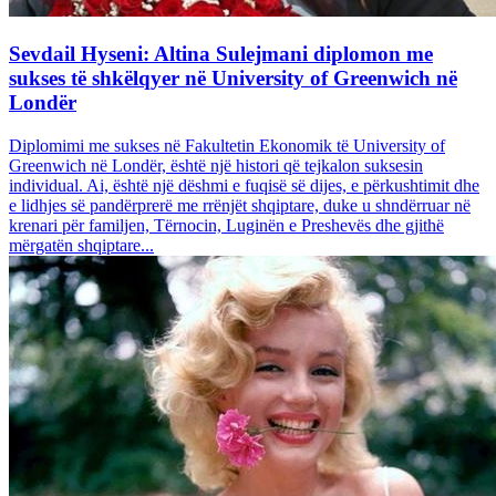
Sevdail Hyseni: Altina Sulejmani diplomon me
sukses të shkëlqyer në University of Greenwich në
Londër
Diplomimi me sukses në Fakultetin Ekonomik të University of
Greenwich në Londër, është një histori që tejkalon suksesin
individual. Ai, është një dëshmi e fuqisë së dijes, e përkushtimit dhe
e lidhjes së pandërprerë me rrënjët shqiptare, duke u shndërruar në
krenari për familjen, Tërnocin, Luginën e Preshevës dhe gjithë
mërgatën shqiptare...