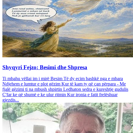
Shyqyri Fejzo: Besimi dhe Shpresa
Ti mbahu vëllai im i mirë Besim Të dy ecim bashkë nga e mbara
Ndjehem e lumtur e plot gëzim Kur të kam ty që çan përpara - Me
fjalë gëzimi ti na mbush shpirtin Ledhaton sedra e kureshtje gudulis
Ç'far ke që shumë e ke ulur ritmin Kur ironia e fatit frelëshuar
gjezdis...