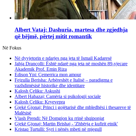
Albert Vataj: Dashuria, martesa dhe zgjedhja
që bëjmë, përtej mitit romantik
Në Fokus
Në dyvjetorin e ndarjes nga jeta të Ismail Kadaresë
Jahja Drançolli: Është ndarë nga jeta në moshën 89-vjeçare
Akademik Prof. Emin Riza
Edison Ypi: Çemerrica mon amour
Fejzulla Berisha: Arbëreshët e Italisë – paradigma e
vazhdimësisë historike dhe identitare
Kalosh Çeliku: Askushi
Albert Habazaj: Çamëria si psikologji sociale
Kalosh Çeliku: Kryevepra
Gjekë Gjonaj: Princi i gojëtarisë dhe mbledhësi i thesareve të
Malësisë
Vlash Prendi: Në Domgjon ku rrinë shqiponjat
Gjekë Gjonaj: Martin Brishaj - 'Zhbërja e kufirit etnik'
Kristaq Turtulli: Syri i nënës mbeti në mjegull