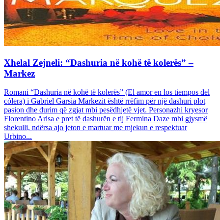
Xhelal Zejneli: “Dashuria në kohë të kolerës” –
Markez
Romani “Dashuria në kohë të kolerës” (El amor en los tiempos del
cólera) i Gabriel Garsia Markezit është rrëfim për një dashuri plot
pasion dhe durim që zgjat mbi pesëdhjetë vjet. Personazhi kryesor
Florentino Arisa e pret të dashurën e tij Fermina Daze mbi gjysmë
shekulli, ndërsa ajo jeton e martuar me mjekun e respektuar
Urbino...