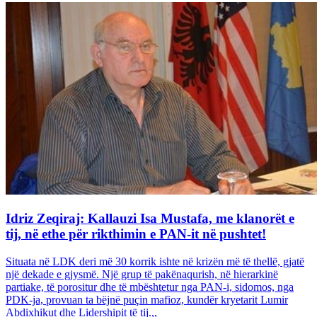
Idriz Zeqiraj: Kallauzi Isa Mustafa, me klanorët e
tij, në ethe për rikthimin e PAN-it në pushtet!
Situata në LDK deri më 30 korrik ishte në krizën më të thellë, gjatë
një dekade e gjysmë. Një grup të pakënaqurish, në hierarkinë
partiake, të porositur dhe të mbështetur nga PAN-i, sidomos, nga
PDK-ja, provuan ta bëjnë puçin mafioz, kundër kryetarit Lumir
Abdixhikut dhe Lidershipit të tij.,,