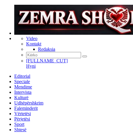
Video
Kontakt
Redaksia
[FULLNAME_CUT]
Hyni
Editorial
Speciale
Mendime
Intervista
Kulturë
Udhëpërshkrim
Faleminderit
Vërtetësi
Përjetësi
Sport
Shtesë