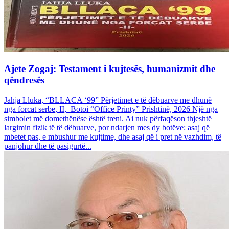
Ajete Zogaj: Testament i kujtesës, humanizmit dhe
qëndresës
Jahja Lluka, “BLLACA ‘99” Përjetimet e të dëbuarve me dhunë
nga forcat serbe, II, Botoi “Office Printy” Prishtinë, 2026 Një nga
simbolet më domethënëse është treni. Ai nuk përfaqëson thjeshtë
largimin fizik të të dëbuarve, por ndarjen mes dy botëve: asaj që
mbetet pas, e mbushur me kujtime, dhe asaj që i pret në vazhdim, të
panjohur dhe të pasigurtë...