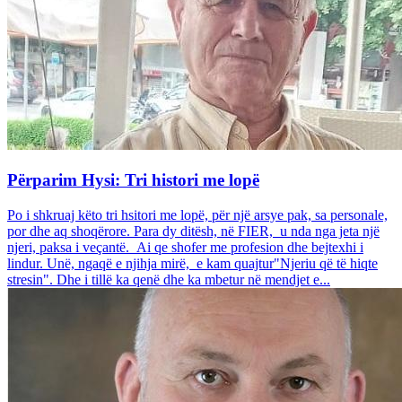
Përparim Hysi: Tri histori me lopë
Po i shkruaj këto tri hsitori me lopë, për një arsye pak, sa personale,
por dhe aq shoqërore. Para dy ditësh, në FIER, u nda nga jeta një
njeri, paksa i veçantë. Ai qe shofer me profesion dhe bejtexhi i
lindur. Unë, ngaqë e njihja mirë, e kam quajtur"Njeriu që të hiqte
stresin". Dhe i tillë ka qenë dhe ka mbetur në mendjet e...