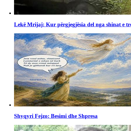
Lekë Mrijaj: Kur përgjegjësia del nga shinat e tr
Shyqyri Fejzo: Besimi dhe Shpresa