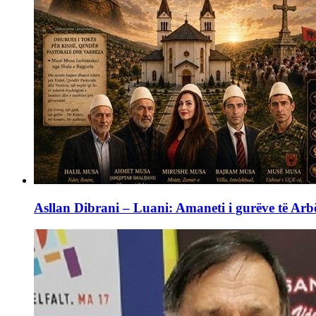
Asllan Dibrani – Luani: Amaneti i gurëve të Arbë