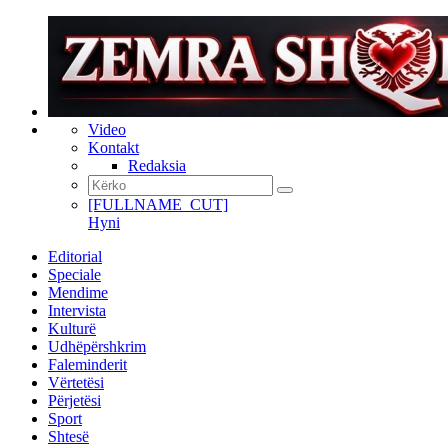
Video
Kontakt
Redaksia
[FULLNAME_CUT]
Hyni
Editorial
Speciale
Mendime
Intervista
Kulturë
Udhëpërshkrim
Faleminderit
Vërtetësi
Përjetësi
Sport
Shtesë