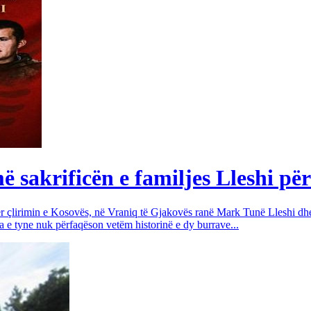
sakrificën e familjes Lleshi për
për çlirimin e Kosovës, në Vraniq të Gjakovës ranë Mark Tunë Lleshi dh
a e tyne nuk përfaqëson vetëm historinë e dy burrave...