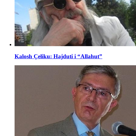
Kalosh Çeliku: Hajduti i “Allahut”