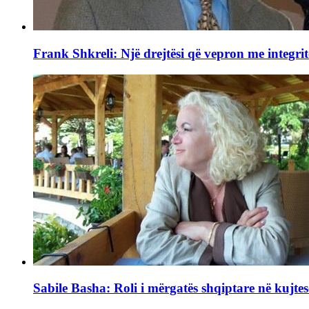
Frank Shkreli: Një drejtësi që vepron me integrit
Sabile Basha: Roli i mërgatës shqiptare në kujtes