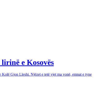
 lirinë e Kosovës
e Kolë Gjon Lleshi. Njëzet e tetë vjet ma vonë, emnat e tyne