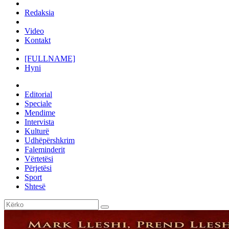
Redaksia
Video
Kontakt
[FULLNAME]
Hyni
Editorial
Speciale
Mendime
Intervista
Kulturë
Udhëpërshkrim
Faleminderit
Vërtetësi
Përjetësi
Sport
Shtesë