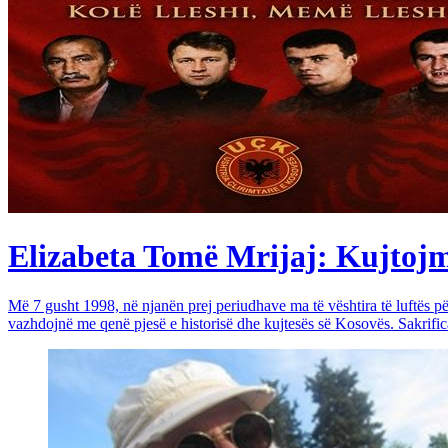
Elizabeta Tomë Mrijaj: Kujtojmë 
Më 7 gusht 1998, në njanën prej periudhave ma të vështira të luftës 
vazhdojnë me qenë pjesë e historisë dhe kujtesës së Kosovës. Sakrific