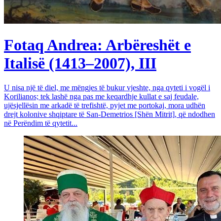
Fotaq Andrea: Arbëreshët e
Italisë (1413–2007), III
U nisa një të diel, me mëngjes të bukur vjeshte, nga qyteti i vogël i
Korilianos; tek lashë nga pas me keqardhje kullat e saj feudale,
ujësjellësin me arkadë të trefishtë, pyjet me portokaj, mora udhën
drejt kolonive shqiptare të San-Demetrios [Shën Mitrit], që ndodhen
në Perëndim të qytetit...