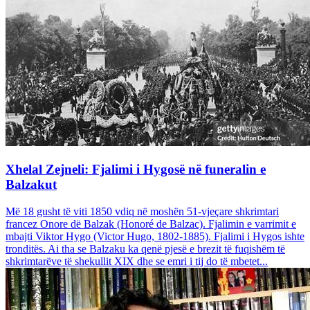
Xhelal Zejneli: Fjalimi i Hygosë në funeralin e
Balzakut
Më 18 gusht të viti 1850 vdiq në moshën 51-vjeçare shkrimtari
francez Onore dë Balzak (Honoré de Balzac). Fjalimin e varrimit e
mbajti Viktor Hygo (Victor Hugo, 1802-1885). Fjalimi i Hygos ishte
tronditës. Ai tha se Balzaku ka qenë pjesë e brezit të fuqishëm të
shkrimtarëve të shekullit XIX dhe se emri i tij do të mbetet...