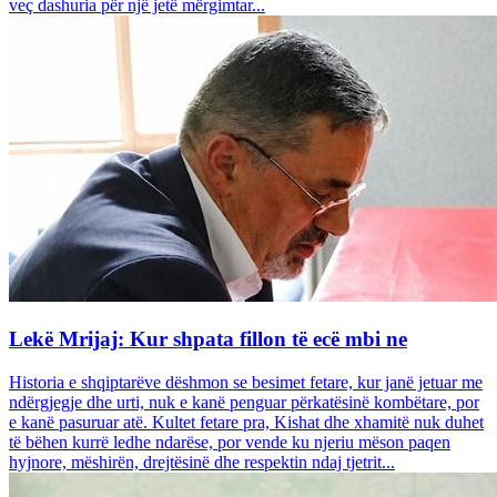
veç dashuria për një jetë mërgimtar...
Lekë Mrijaj: Kur shpata fillon të ecë mbi ne
Historia e shqiptarëve dëshmon se besimet fetare, kur janë jetuar me
ndërgjegje dhe urti, nuk e kanë penguar përkatësinë kombëtare, por
e kanë pasuruar atë. Kultet fetare pra, Kishat dhe xhamitë nuk duhet
të bëhen kurrë ledhe ndarëse, por vende ku njeriu mëson paqen
hyjnore, mëshirën, drejtësinë dhe respektin ndaj tjetrit...