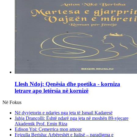
Llesh Ndoj: Qenësia dhe poetika - korniza
letrare apo letërsia në kornizë
Në Fokus
Në dyvjetorin e ndarjes nga jeta të Ismail Kadaresë
Jahja Drançolli: Është ndarë nga jeta në moshën 89-vjeçare
Akademik Prof. Emin Riza
Edison Ypi: Çemerrica mon amour
Fejzulla Berisha: Arbëreshët e Italisë – paradigma e