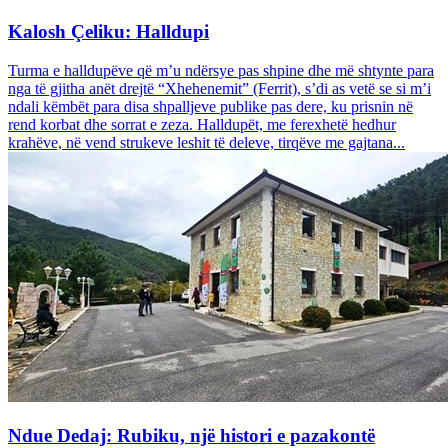
Kalosh Çeliku: Halldupi
Turma e halldupëve që m’u ndërsye pas shpine dhe më shtynte para
nga të gjitha anët drejtë “Xhehenemit” (Ferrit), s’di as vetë se si m’i
ndali këmbët para disa shpalljeve publike pas dere, ku prisnin në
rend korbat dhe sorrat e zeza. Halldupët, me ferexhetë hedhur
krahëve, në vend strukeve leshit të deleve, tirqëve me gajtana...
Ndue Dedaj: Rubiku, një histori e pazakontë