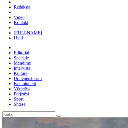
Redaksia
Video
Kontakt
[FULLNAME]
Hyni
Editorial
Speciale
Mendime
Intervista
Kulturë
Udhëpërshkrim
Faleminderit
Vërtetësi
Përjetësi
Sport
Shtesë