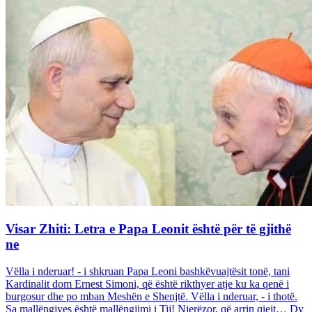
Visar Zhiti: Letra e Papa Leonit është për të gjithë
ne
Vëlla i nderuar! - i shkruan Papa Leoni bashkëvuajtësit tonë, tani
Kardinalit dom Ernest Simoni, që është rikthyer atje ku ka qenë i
burgosur dhe po mban Meshën e Shenjtë. Vëlla i nderuar, - i thotë.
Sa mallëngjyes është mallëngjimi i Tij! Njerëzor, që arrin qiejt… Dy