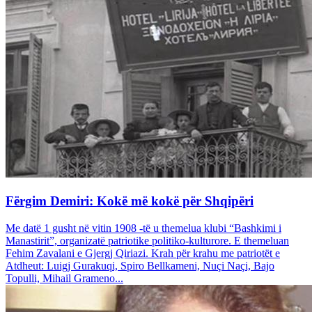
Fërgim Demiri: Kokë më kokë për Shqipëri
Me datë 1 gusht në vitin 1908 -të u themelua klubi “Bashkimi i
Manastirit”, organizatë patriotike politiko-kulturore. E themeluan
Fehim Zavalani e Gjergj Qiriazi. Krah për krahu me patriotët e
Atdheut: Luigj Gurakuqi, Spiro Bellkameni, Nuçi Naçi, Bajo
Topulli, Mihail Grameno...