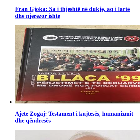
Fran Gjoka: Sa i thjeshtë në dukje, aq i lartë
dhe njerëzor ishte
Ajete Zogaj: Testament i kujtesës, humanizmit
dhe qëndresës