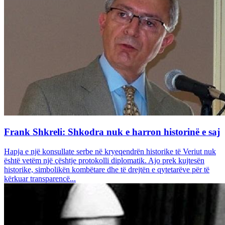
Frank Shkreli: Shkodra nuk e harron historinë e saj
Hapja e një konsullate serbe në kryeqendrën historike të Veriut nuk
është vetëm një çështje protokolli diplomatik. Ajo prek kujtesën
historike, simbolikën kombëtare dhe të drejtën e qytetarëve për të
kërkuar transparencë...