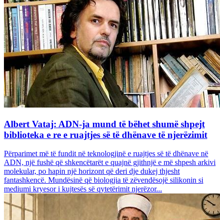
Albert Vataj: ADN-ja mund të bëhet shumë shpejt
biblioteka e re e ruajtjes së të dhënave të njerëzimit
Përparimet më të fundit në teknologjinë e ruajtjes së të dhënave në
ADN, një fushë që shkencëtarët e quajnë gjithnjë e më shpesh arkivi
molekular, po hapin një horizont që deri dje dukej thjesht
fantashkencë. Mundësinë që biologjia të zëvendësojë silikonin si
mediumi kryesor i kujtesës së qytetërimit njerëzor...