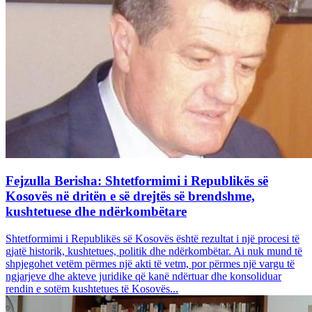
Fejzulla Berisha: Shtetformimi i Republikës së
Kosovës në dritën e së drejtës së brendshme,
kushtetuese dhe ndërkombëtare
Shtetformimi i Republikës së Kosovës është rezultat i një procesi të
gjatë historik, kushtetues, politik dhe ndërkombëtar. Ai nuk mund të
shpjegohet vetëm përmes një akti të vetm, por përmes një vargu të
ngjarjeve dhe akteve juridike që kanë ndërtuar dhe konsoliduar
rendin e sotëm kushtetues të Kosovës...