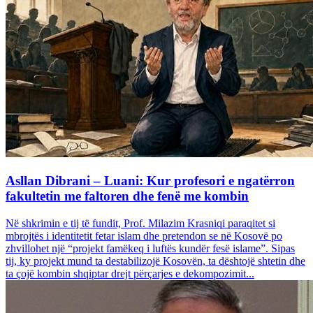
Asllan Dibrani – Luani: Kur profesori e ngatërron
fakultetin me faltoren dhe fenë me kombin
Në shkrimin e tij të fundit, Prof. Milazim Krasniqi paraqitet si
mbrojtës i identitetit fetar islam dhe pretendon se në Kosovë po
zhvillohet një “projekt famëkeq i luftës kundër fesë islame”. Sipas
tij, ky projekt mund ta destabilizojë Kosovën, ta dështojë shtetin dhe
ta çojë kombin shqiptar drejt përçarjes e dekompozimit...