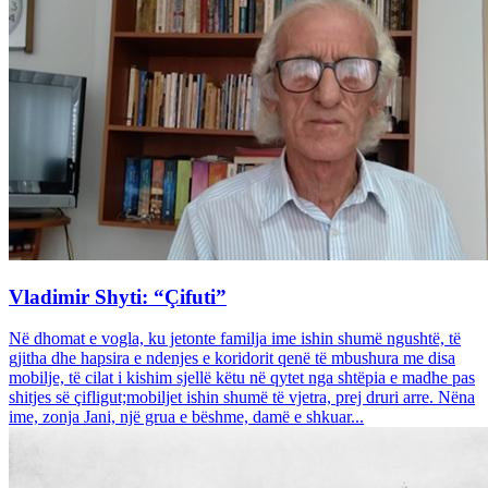
Vladimir Shyti: “Çifuti”
Në dhomat e vogla, ku jetonte familja ime ishin shumë ngushtë, të
gjitha dhe hapsira e ndenjes e koridorit qenë të mbushura me disa
mobilje, të cilat i kishim sjellë këtu në qytet nga shtëpia e madhe pas
shitjes së çifligut;mobiljet ishin shumë të vjetra, prej druri arre. Nëna
ime, zonja Jani, një grua e bëshme, damë e shkuar...