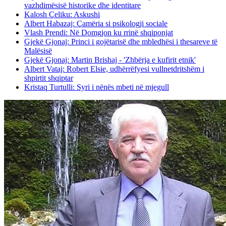
vazhdimësisë historike dhe identitare
Kalosh Çeliku: Askushi
Albert Habazaj: Çamëria si psikologji sociale
Vlash Prendi: Në Domgjon ku rrinë shqiponjat
Gjekë Gjonaj: Princi i gojëtarisë dhe mbledhësi i thesareve të
Malësisë
Gjekë Gjonaj: Martin Brishaj - 'Zhbërja e kufirit etnik'
Albert Vataj: Robert Elsie, udhërrëfyesi vullnetdritshëm i
shpirtit shqiptar
Kristaq Turtulli: Syri i nënës mbeti në mjegull