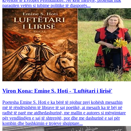
kryesore të Evropës Perëndimore. Në këtë mënyrë, protestat nuk
paraqiten vetëm si tubime politike të diasporës...
Viron Kona: Emine S. Hoti - 'Luftëtari i lirisë'
Poetesha Emine S. Hoti e ka bërë të njohur prej kohësh mesazhin
më të rëndësishëm të librave të saj poetikë, ai mesazh ka të bëj në
radhë të parë me atdhedashurinë, me mallin e autores si mërgimtare
për vendlindjen e saj të shtrenjtë, por dhe me dashurinë e saj për
kombin dhe bashkimin e trojeve shqiptare...