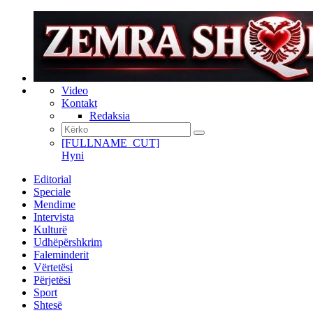
Video
Kontakt
Redaksia
[FULLNAME_CUT]
Hyni
Editorial
Speciale
Mendime
Intervista
Kulturë
Udhëpërshkrim
Faleminderit
Vërtetësi
Përjetësi
Sport
Shtesë