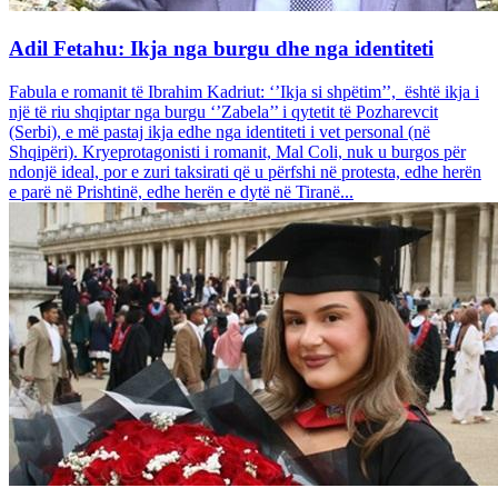
Adil Fetahu: Ikja nga burgu dhe nga identiteti
Fabula e romanit të Ibrahim Kadriut: ‘’Ikja si shpëtim’’, është ikja i
një të riu shqiptar nga burgu ‘’Zabela’’ i qytetit të Pozharevcit
(Serbi), e më pastaj ikja edhe nga identiteti i vet personal (në
Shqipëri). Kryeprotagonisti i romanit, Mal Coli, nuk u burgos për
ndonjë ideal, por e zuri taksirati që u përfshi në protesta, edhe herën
e parë në Prishtinë, edhe herën e dytë në Tiranë...