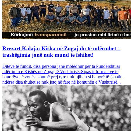
Rrezart Kalaja: Kisha në Zogaj do të ndërtohet –
trashëgimia jonë nuk mund të fshihet!
Ditëve të fundit, disa persona janë mbledhur për ta kundërshtuar
ndërtimin e Kishës në Zogaj të Vushtrrisë. Sipas informatave të
banorëve të zonës, shumë prej tyre nuk njihen si banorë të fshatit,
ndërsa disa thuhet se nuk jetojnë fare në komunën e Vushtrrisë...