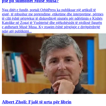
pse po sulmohet Musë Musa?
Nga ditët e fundit, portali OrbitPress ka publikuar një artikull të
gjatë, të mbushur me pretendime, etiketime dhe interpretime, përmes
të cilit është përpjekur të diskreditojë nismën për ndërtimin e Kishës
Katolike në Zogaj të Vushtrrisë dhe njëkohësisht të njollosë figurën
e atdhetarit Musë Musa. Ky reagim është përgjigje e drejtpërdrejtë
ndaj atij publikimi...
Albert Zholi: Fjalë të urta për librin