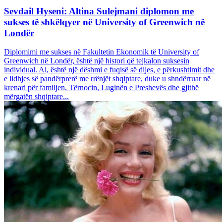
Sevdail Hyseni: Altina Sulejmani diplomon me
sukses të shkëlqyer në University of Greenwich në
Londër
Diplomimi me sukses në Fakultetin Ekonomik të University of
Greenwich në Londër, është një histori që tejkalon suksesin
individual. Ai, është një dëshmi e fuqisë së dijes, e përkushtimit dhe
e lidhjes së pandërprerë me rrënjët shqiptare, duke u shndërruar në
krenari për familjen, Tërnocin, Luginën e Preshevës dhe gjithë
mërgatën shqiptare...