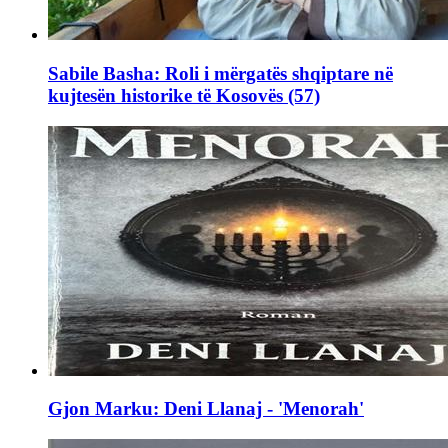
Sabile Basha: Roli i mërgatës shqiptare në
kujtesën historike të Kosovës (57)
Gjon Marku: Deni Llanaj - 'Menorah'