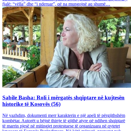
fjalë: “vëlla” dhe “i nderuar”, që na mungojnë aq shumë…
Sabile Basha: Roli i mërgatës shqiptare në kujtesën
historike të Kosovës (56)
Në vazhdim, dokumenti merr karakterin e një apeli të përgjithshëm
kombëtar. Autorët u bëjnë thirrje të gjithë atyre që ndihen shqiptarë
të marrin pjesë në mitingjet protestuese të organizuara në qytetet