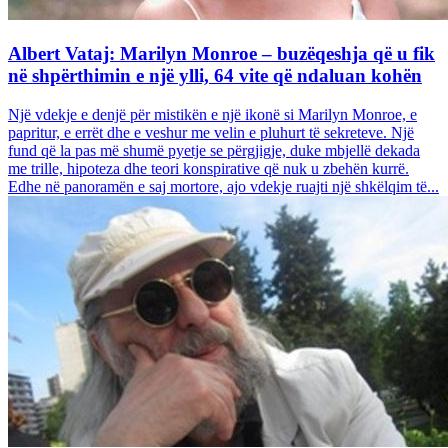
Albert Vataj: Marilyn Monroe – buzëqeshja që u fik
në shpërthimin e një ylli, 64 vite që ndaluan kohën
Një vdekje e denjë për mistikën e një ikonë si Marilyn Monroe, e
papritur, e errët dhe e veshur me velin e pluhurt të sekreteve. Një
fund që la pas më shumë pyetje se përgjigje, duke mbjellë dekada
me trille, hipoteza dhe teori konspirative që nuk u zbehën kurrë.
Edhe në panoramën e saj mortore, ajo vdekje ruajti një shkëlqim të...