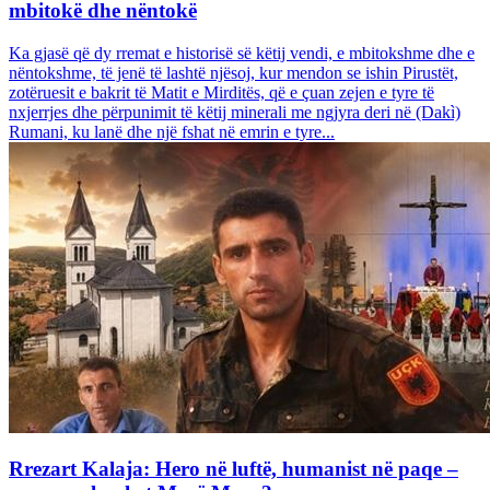
mbitokë dhe nëntokë
Ka gjasë që dy rremat e historisë së këtij vendi, e mbitokshme dhe e
nëntokshme, të jenë të lashtë njësoj, kur mendon se ishin Pirustët,
zotëruesit e bakrit të Matit e Mirditës, që e çuan zejen e tyre të
nxjerrjes dhe përpunimit të këtij minerali me ngjyra deri në (Dakì)
Rumani, ku lanë dhe një fshat në emrin e tyre...
Rrezart Kalaja: Hero në luftë, humanist në paqe –