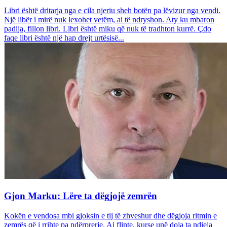
Libri është dritarja nga e cila njeriu sheh botën pa lëvizur nga vendi.
Një libër i mirë nuk lexohet vetëm, ai të ndryshon. Aty ku mbaron
padija, fillon libri. Libri është miku që nuk të tradhton kurrë. Çdo
faqe libri është një hap drejt urtësisë...
Gjon Marku: Lëre ta dëgjojë zemrën
Kokën e vendosa mbi gjoksin e tij të zhveshur dhe dëgjoja ritmin e
zemrës që i rrihte pa ndërprerje. Ai flinte, kurse unë doja ta ndieja