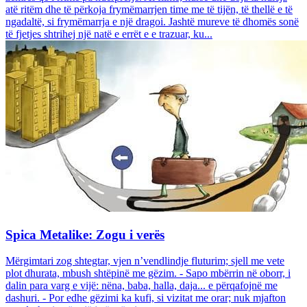
atë ritëm dhe të përkoja frymëmarrjen time me të tijën, të thellë e të
ngadaltë, si frymëmarrja e një dragoi. Jashtë mureve të dhomës sonë
të fjetjes shtrihej një natë e errët e e trazuar, ku...
Spica Metalike: Zogu i verës
Mërgimtari zog shtegtar, vjen n’vendlindje fluturim; sjell me vete
plot dhurata, mbush shtëpinë me gëzim. - Sapo mbërrin në oborr, i
dalin para varg e vijë: nëna, baba, halla, daja... e përqafojnë me
dashuri. - Por edhe gëzimi ka kufi, si vizitat me orar; nuk mjafton