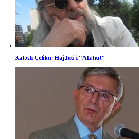
Kalosh Çeliku: Hajduti i “Allahut”