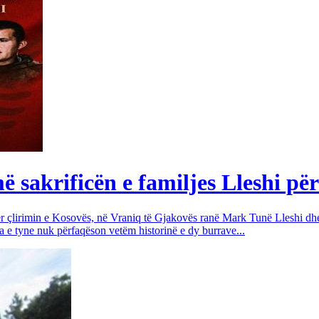
sakrificën e familjes Lleshi për
për çlirimin e Kosovës, në Vraniq të Gjakovës ranë Mark Tunë Lleshi dh
a e tyne nuk përfaqëson vetëm historinë e dy burrave...