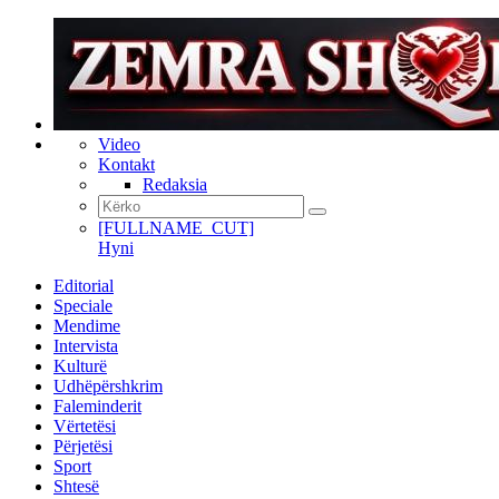
Video
Kontakt
Redaksia
[FULLNAME_CUT]
Hyni
Editorial
Speciale
Mendime
Intervista
Kulturë
Udhëpërshkrim
Faleminderit
Vërtetësi
Përjetësi
Sport
Shtesë