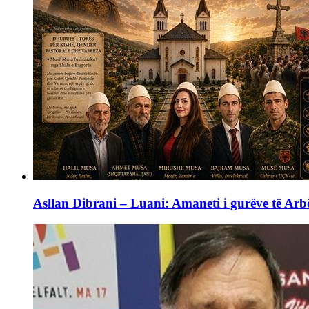
Asllan Dibrani – Luani: Amaneti i gurëve të Arbë