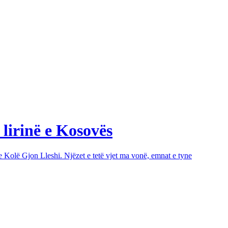
 lirinë e Kosovës
e Kolë Gjon Lleshi. Njëzet e tetë vjet ma vonë, emnat e tyne