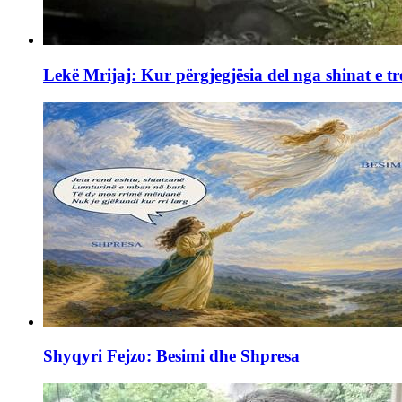
Lekë Mrijaj: Kur përgjegjësia del nga shinat e tr
Shyqyri Fejzo: Besimi dhe Shpresa