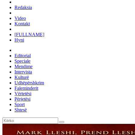
Redaksia
Video
Kontakt
[FULLNAME]
Hyni
Editorial
Speciale
Mendime
Intervista
Kulturë
Udhëpërshkrim
Faleminderit
Vërtetësi
Përjetësi
Sport
Shtesë