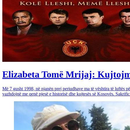
Elizabeta Tomë Mrijaj: Kujtojmë 
Më 7 gusht 1998, në njanën prej periudhave ma të vështira të luftës 
vazhdojnë me qenë pjesë e historisë dhe kujtesës së Kosovës. Sakrific