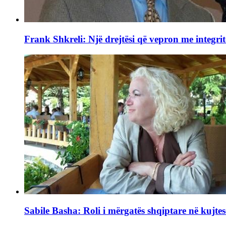
Frank Shkreli: Një drejtësi që vepron me integrit
Sabile Basha: Roli i mërgatës shqiptare në kujtes