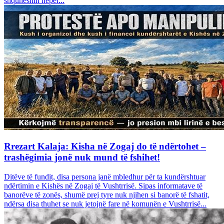
shquheshin nëpër...
Rrezart Kalaja: Kisha në Zogaj do të ndërtohet –
trashëgimia jonë nuk mund të fshihet!
Ditëve të fundit, disa persona janë mbledhur për ta kundërshtuar
ndërtimin e Kishës në Zogaj të Vushtrrisë. Sipas informatave të
banorëve të zonës, shumë prej tyre nuk njihen si banorë të fshatit,
ndërsa disa thuhet se nuk jetojnë fare në komunën e Vushtrrisë...