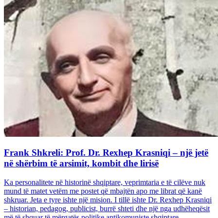
Frank Shkreli: Prof. Dr. Rexhep Krasniqi – një jetë
në shërbim të arsimit, kombit dhe lirisë
Ka personalitete në historinë shqiptare, veprimtaria e të cilëve nuk
mund të matet vetëm me postet që mbajtën apo me librat që kanë
shkruar. Jeta e tyre ishte një mision. I tillë ishte Dr. Rexhep Krasniqi
– historian, pedagog, publicist, burrë shteti dhe një nga udhëheqësit
më të shquar të mërgatës politike antikomuniste shqiptare...