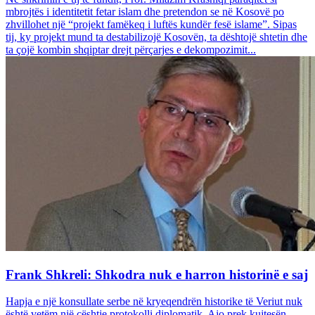
mbrojtës i identitetit fetar islam dhe pretendon se në Kosovë po
zhvillohet një “projekt famëkeq i luftës kundër fesë islame”. Sipas
tij, ky projekt mund ta destabilizojë Kosovën, ta dështojë shtetin dhe
ta çojë kombin shqiptar drejt përçarjes e dekompozimit...
Frank Shkreli: Shkodra nuk e harron historinë e saj
Hapja e një konsullate serbe në kryeqendrën historike të Veriut nuk
është vetëm një çështje protokolli diplomatik. Ajo prek kujtesën