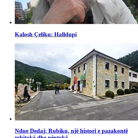
Kalosh Çeliku: Halldupi
Ndue Dedaj: Rubiku, një histori e pazakontë
mbitokë dhe nëntokë