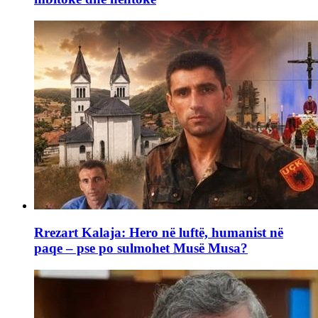
Rrezart Kalaja: Hero në luftë, humanist në
paqe – pse po sulmohet Musë Musa?