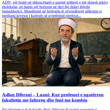
ADN, një fushë që shkencëtarët e quajnë gjithnjë e më shpesh arkivi
molekular, po hapin një horizont që deri dje dukej thjesht
fantashkencë. Mundësinë që biologjia të zëvendësojë silikonin si
mediumi kryesor i kujtesës së qytetërimit njerëzor...
Asllan Dibrani – Luani: Kur profesori e ngatërron
fakultetin me faltoren dhe fenë me kombin
Në shkrimin e tij të fundit, Prof. Milazim Krasniqi paraqitet si