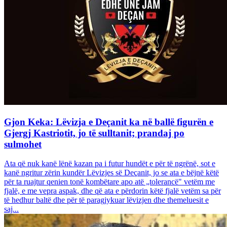
Gjon Keka: Lëvizja e Deçanit ka në ballë figurën e
Gjergj Kastriotit, jo të sulltanit; prandaj po
sulmohet
Ata që nuk kanë lënë kazan pa i futur hundët e për të ngrënë, sot e
kanë ngritur zërin kundër Lëvizjes së Deçanit, jo se ata e bëjnë këtë
për ta ruajtur qenien tonë kombëtare apo atë „tolerancë" vetëm me
fjalë, e me vepra aspak, dhe që ata e përdorin këtë fjalë vetëm sa për
të hedhur baltë dhe për të paragjykuar lëvizjen dhe themeluesit e
saj...