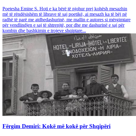
Poetesha Emine S. Hoti e ka bërë të njohur prej kohësh mesazhin
më të rëndësishëm të librave të saj poetikë, ai mesazh ka të bëj në
radhë të parë me atdhedashurinë, me mallin e autores si mërgimtare
për vendlindjen e saj të shtrenjtë, por dhe me dashurinë e saj për
kombin dhe bashkimin e trojeve shqiptare...
Fërgim Demiri: Kokë më kokë për Shqipëri