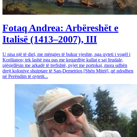
Fotaq Andrea: Arbëreshët e
Italisë (1413–2007), III
U nisa një të diel, me mëngjes të bukur vjeshte, nga qyteti i vogël i
Korilianos; tek lashë nga pas me keqardhje kullat e saj feudale,
ujësjellësin me arkadë të trefishtë, pyjet me portokaj, mora udhën
drejt kolonive shqiptare të San-Demetrios [Shën Mitrit], që ndodhen
në Perëndim të qytetit...