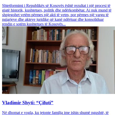
Shtetformimi i Republikës së Kosovës është rezultat i një procesi të
gjatë historik, kushtetues, politik dhe ndërkombëtar. Ai nuk mund të
shpjegohet vetëm përmes një akti të vetm, por përmes një vargu të
ngjarjeve dhe akteve juridike që kanë ndërtuar dhe konsoliduar
rendin e sotëm kushtetues të Kosovës...
Vladimir Shyti: “Çifuti”
Në dhomat e vogla, ku jetonte familja ime ishin shumë ngushtë, të