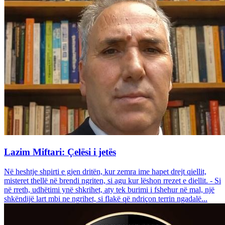
Lazim Miftari: Çelësi i jetës
Në heshtje shpirti e gjen dritën, kur zemra ime hapet drejt qiellit,
misteret thellë në brendi ngriten, si agu kur lëshon rrezet e diellit. - Si
në rreth, udhëtimi ynë shkrihet, aty tek burimi i fshehur në mal, një
shkëndijë lart mbi ne ngrihet, si flakë që ndriçon terrin ngadalë...