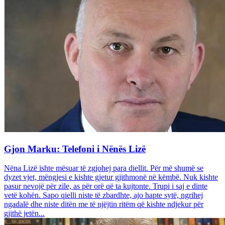
Gjon Marku: Telefoni i Nënës Lizë
Nëna Lizë ishte mësuar të zgjohej para diellit. Për më shumë se
dyzet vjet, mëngjesi e kishte gjetur gjithmonë në këmbë. Nuk kishte
pasur nevojë për zile, as për orë që ta kujtonte. Trupi i saj e dinte
vetë kohën. Sapo qielli niste të zbardhte, ajo hapte sytë, ngrihej
ngadalë dhe niste ditën me të njëjtin ritëm që kishte ndjekur për
gjithë jetën...