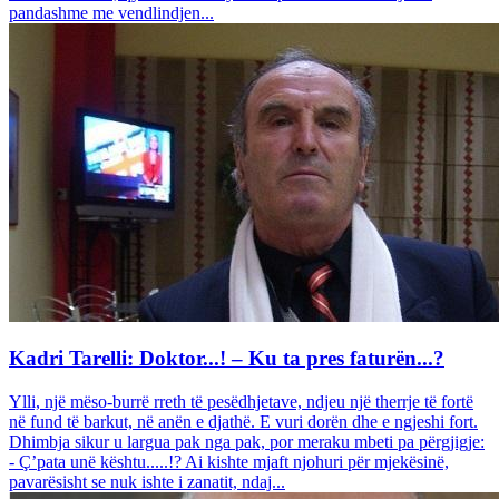
pandashme me vendlindjen...
Kadri Tarelli: Doktor...! – Ku ta pres faturën...?
Ylli, një mëso-burrë rreth të pesëdhjetave, ndjeu një therrje të fortë
në fund të barkut, në anën e djathë. E vuri dorën dhe e ngjeshi fort.
Dhimbja sikur u largua pak nga pak, por meraku mbeti pa përgjigje:
- Ç’pata unë kështu.....!? Ai kishte mjaft njohuri për mjekësinë,
pavarësisht se nuk ishte i zanatit, ndaj...