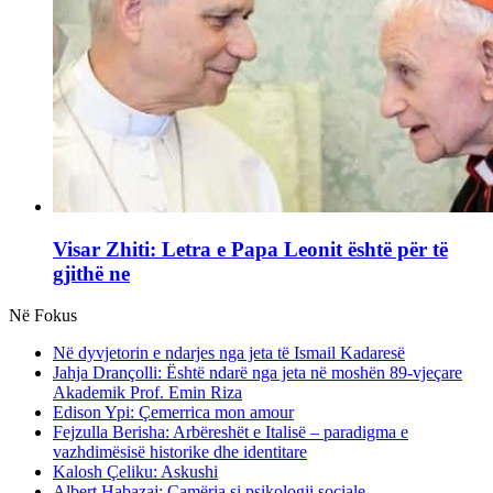
Visar Zhiti: Letra e Papa Leonit është për të
gjithë ne
Në Fokus
Në dyvjetorin e ndarjes nga jeta të Ismail Kadaresë
Jahja Drançolli: Është ndarë nga jeta në moshën 89-vjeçare
Akademik Prof. Emin Riza
Edison Ypi: Çemerrica mon amour
Fejzulla Berisha: Arbëreshët e Italisë – paradigma e
vazhdimësisë historike dhe identitare
Kalosh Çeliku: Askushi
Albert Habazaj: Çamëria si psikologji sociale