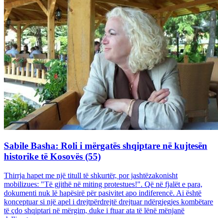
Sabile Basha: Roli i mërgatës shqiptare në kujtesën
historike të Kosovës (55)
Thirrja hapet me një titull të shkurtër, por jashtëzakonisht
mobilizues: "Të gjithë në miting protestues!". Që në fjalët e para,
dokumenti nuk lë hapësirë për pasivitet apo indiferencë. Ai është
konceptuar si një apel i drejtpërdrejtë drejtuar ndërgjegjes kombëtare
të çdo shqiptari në mërgim, duke i ftuar ata të lënë mënjanë