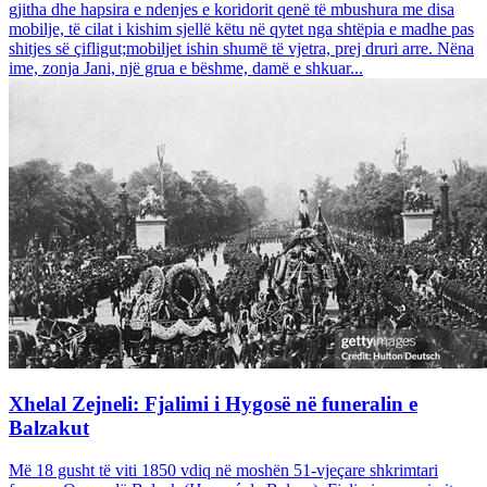
gjitha dhe hapsira e ndenjes e koridorit qenë të mbushura me disa
mobilje, të cilat i kishim sjellë këtu në qytet nga shtëpia e madhe pas
shitjes së çifligut;mobiljet ishin shumë të vjetra, prej druri arre. Nëna
ime, zonja Jani, një grua e bëshme, damë e shkuar...
Xhelal Zejneli: Fjalimi i Hygosë në funeralin e
Balzakut
Më 18 gusht të viti 1850 vdiq në moshën 51-vjeçare shkrimtari