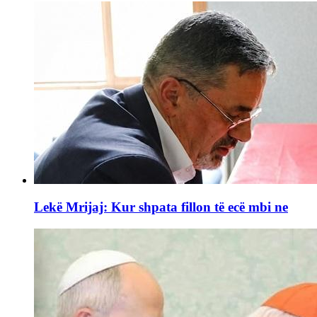
Lekë Mrijaj: Kur shpata fillon të ecë mbi ne