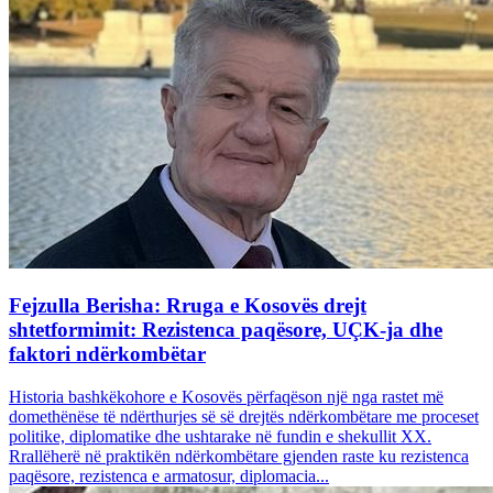
Fejzulla Berisha: Rruga e Kosovës drejt
shtetformimit: Rezistenca paqësore, UÇK-ja dhe
faktori ndërkombëtar
Historia bashkëkohore e Kosovës përfaqëson një nga rastet më
domethënëse të ndërthurjes së së drejtës ndërkombëtare me proceset
politike, diplomatike dhe ushtarake në fundin e shekullit XX.
Rrallëherë në praktikën ndërkombëtare gjenden raste ku rezistenca
paqësore, rezistenca e armatosur, diplomacia...