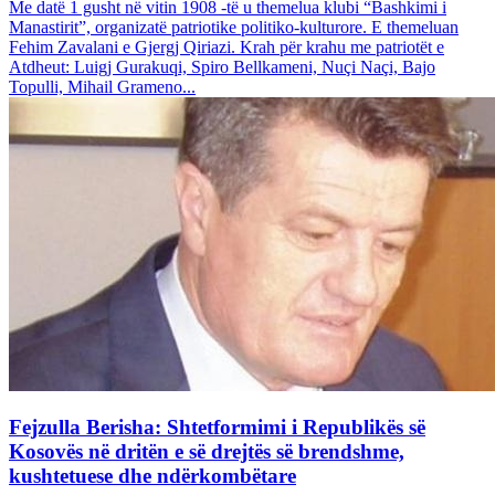
Me datë 1 gusht në vitin 1908 -të u themelua klubi “Bashkimi i
Manastirit”, organizatë patriotike politiko-kulturore. E themeluan
Fehim Zavalani e Gjergj Qiriazi. Krah për krahu me patriotët e
Atdheut: Luigj Gurakuqi, Spiro Bellkameni, Nuçi Naçi, Bajo
Topulli, Mihail Grameno...
Fejzulla Berisha: Shtetformimi i Republikës së
Kosovës në dritën e së drejtës së brendshme,
kushtetuese dhe ndërkombëtare