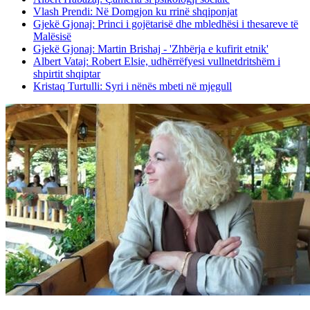
Vlash Prendi: Në Domgjon ku rrinë shqiponjat
Gjekë Gjonaj: Princi i gojëtarisë dhe mbledhësi i thesareve të
Malësisë
Gjekë Gjonaj: Martin Brishaj - 'Zhbërja e kufirit etnik'
Albert Vataj: Robert Elsie, udhërrëfyesi vullnetdritshëm i
shpirtit shqiptar
Kristaq Turtulli: Syri i nënës mbeti në mjegull