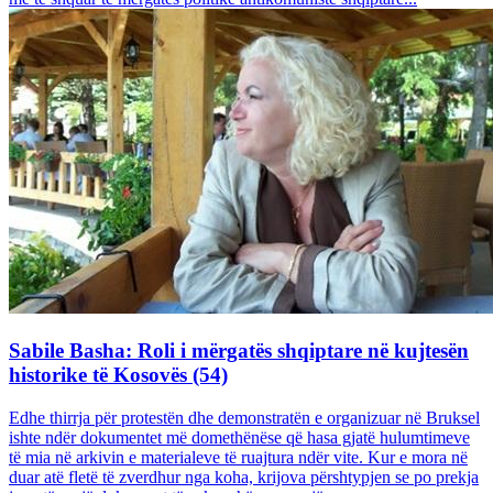
Sabile Basha: Roli i mërgatës shqiptare në kujtesën
historike të Kosovës (54)
Edhe thirrja për protestën dhe demonstratën e organizuar në Bruksel
ishte ndër dokumentet më domethënëse që hasa gjatë hulumtimeve
të mia në arkivin e materialeve të ruajtura ndër vite. Kur e mora në
duar atë fletë të zverdhur nga koha, krijova përshtypjen se po prekja