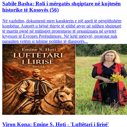
Sabile Basha: Roli i mërgatës shqiptare në kujtesën
historike të Kosovës (56)
Në vazhdim, dokumenti merr karakterin e një apeli të përgjithshëm
kombëtar. Autorët u bëjnë thirrje të gjithë atyre që ndihen shqiptarë
të marrin pjesë në mitingjet protestuese të organizuara në qytetet
kryesore të Evropës Perëndimore. Në këtë mënyrë, protestat nuk
paraqiten vetëm si tubime politike të diasporës...
Viron Kona: Emine S. Hoti - 'Luftëtari i lirisë'