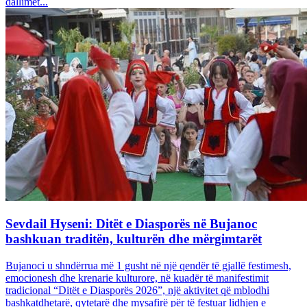
dallimet...
Sevdail Hyseni: Ditët e Diasporës në Bujanoc
bashkuan traditën, kulturën dhe mërgimtarët
Bujanoci u shndërrua më 1 gusht në një qendër të gjallë festimesh,
emocionesh dhe krenarie kulturore, në kuadër të manifestimit
tradicional “Ditët e Diasporës 2026”, një aktivitet që mblodhi
bashkatdhetarë, qytetarë dhe mysafirë për të festuar lidhjen e