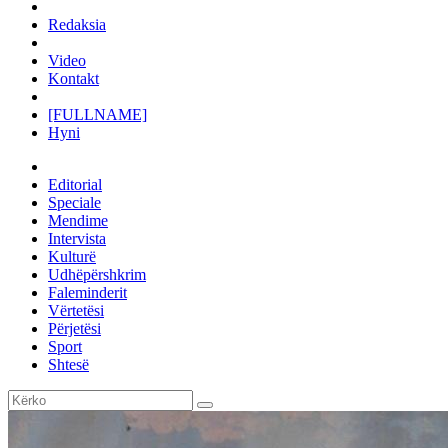
Redaksia
Video
Kontakt
[FULLNAME]
Hyni
Editorial
Speciale
Mendime
Intervista
Kulturë
Udhëpërshkrim
Faleminderit
Vërtetësi
Përjetësi
Sport
Shtesë