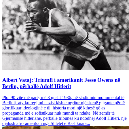
Albert Vataj: Triumfi i amerikanit Jesse Owens në
Berlin, përballë Adolf Hitlerit
Plot 90 vite më parë, më 3 gusht 1936, në stadiumin monumental të
Berlinit, aty ku regjimi nazist kishte ngritur një skenë gjigante për të
glorifikuar ideologjinë e tij, historia mori një kthesë që as
propaganda më e sofistikuar nuk mundi ta ndalte. Në zemër të
Gjermanisë hitleriane, përballë tribunës ku ndodhej Adolf Hitleri, një
djalosh afro-amerikan nga Shtetet e Bashkuara...