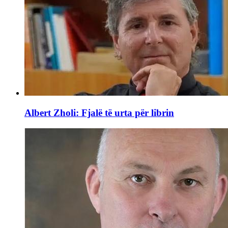
Albert Zholi: Fjalë të urta për librin