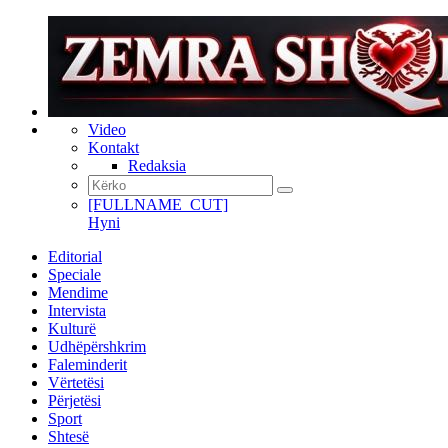
Video
Kontakt
Redaksia
[FULLNAME_CUT]
Hyni
Editorial
Speciale
Mendime
Intervista
Kulturë
Udhëpërshkrim
Faleminderit
Vërtetësi
Përjetësi
Sport
Shtesë