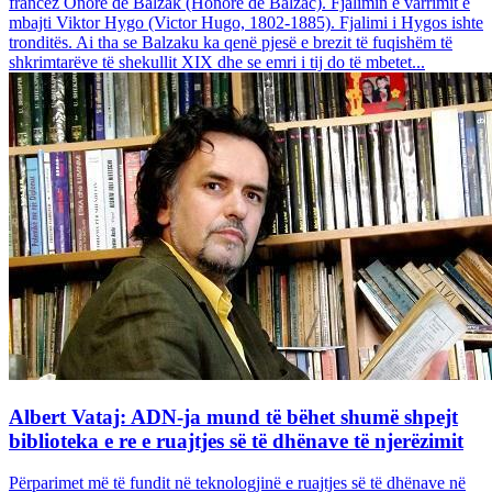
francez Onore dë Balzak (Honoré de Balzac). Fjalimin e varrimit e
mbajti Viktor Hygo (Victor Hugo, 1802-1885). Fjalimi i Hygos ishte
tronditës. Ai tha se Balzaku ka qenë pjesë e brezit të fuqishëm të
shkrimtarëve të shekullit XIX dhe se emri i tij do të mbetet...
Albert Vataj: ADN-ja mund të bëhet shumë shpejt
biblioteka e re e ruajtjes së të dhënave të njerëzimit
Përparimet më të fundit në teknologjinë e ruajtjes së të dhënave në