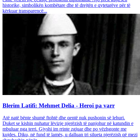
historike, simbolikën kombëtare dhe të drejtën e qytetarëve për të
kërkuar transparencë...
Blerim Latifi: Mehmet Delia - Heroi pa varr
Atë natë bënte shumë ftohtë dhe qentë nuk pushonin së lehuri.
Duket se kishin nuhatur lëvizje njerëzish të panjohur në katundin e
mbuluar nga terri. Gjyshi im rrinte zgjuar dhe po vëzhgonte me
kujdes. Diku, në fund të lamës, u dalluan tri silueta njerëzish që mezi