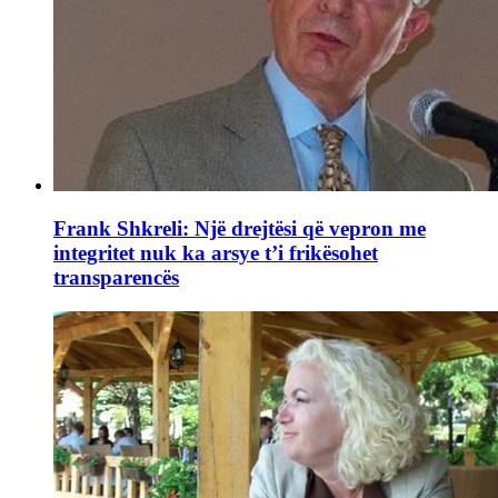
Frank Shkreli: Një drejtësi që vepron me
integritet nuk ka arsye t’i frikësohet
transparencës