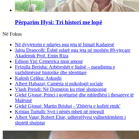
Përparim Hysi: Tri histori me lopë
Në Fokus
Në dyvjetorin e ndarjes nga jeta të Ismail Kadaresë
Jahja Drançolli: Është ndarë nga jeta në moshën 89-vjeçare
Akademik Prof. Emin Riza
Edison Ypi: Çemerrica mon amour
Fejzulla Berisha: Arbëreshët e Italisë – paradigma e
vazhdimësisë historike dhe identitare
Kalosh Çeliku: Askushi
Albert Habazaj: Çamëria si psikologji sociale
Vlash Prendi: Në Domgjon ku rrinë shqiponjat
Gjekë Gjonaj: Princi i gojëtarisë dhe mbledhësi i thesareve të
Malësisë
Gjekë Gjonaj: Martin Brishaj - 'Zhbërja e kufirit etnik'
Kristaq Turtulli: Syri i nënës mbeti në mjegull
Albert Vataj: Robert Elsie, udhërrëfyesi vullnetdritshëm i
shpirtit shqiptar