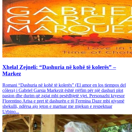
Xhelal Zejneli: “Dashuria në kohë të kolerës” –
Markez
Romani “Dashuria në kohë të kolerës” (El amor en los tiempos del
cólera) i Gabriel Garsia Markezit është rrëfim për një dashuri plot
pasion dhe durim që zgjat mbi pesëdhjetë vjet. Personazhi kryesor
Florentino Arisa e pret të dashurën e tij Fermina Daze mbi gjysmë
shekulli, ndërsa ajo jeton e martuar me mjekun e respektuar
Urbino...