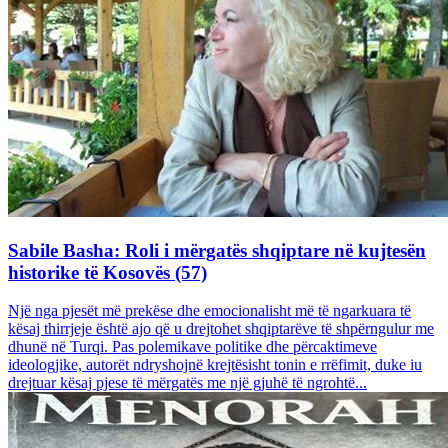
Sabile Basha: Roli i mërgatës shqiptare në kujtesën
historike të Kosovës (57)
Një nga pjesët më prekëse dhe emocionalisht më të ngarkuara të
kësaj thirrjeje është ajo që u drejtohet shqiptarëve të shpërngulur me
dhunë në Turqi. Pas polemikave politike dhe përcaktimeve
ideologjike, autorët ndryshojnë krejtësisht tonin e rrëfimit, duke iu
drejtuar kësaj pjese të mërgatës me një gjuhë të ngrohtë...