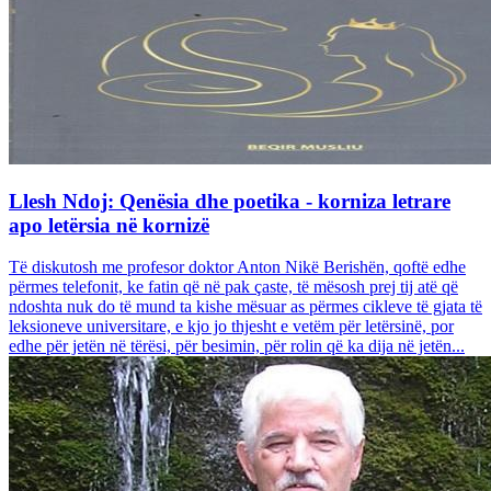
Llesh Ndoj: Qenësia dhe poetika - korniza letrare
apo letërsia në kornizë
Të diskutosh me profesor doktor Anton Nikë Berishën, qoftë edhe
përmes telefonit, ke fatin që në pak çaste, të mësosh prej tij atë që
ndoshta nuk do të mund ta kishe mësuar as përmes cikleve të gjata të
leksioneve universitare, e kjo jo thjesht e vetëm për letërsinë, por
edhe për jetën në tërësi, për besimin, për rolin që ka dija në jetën...