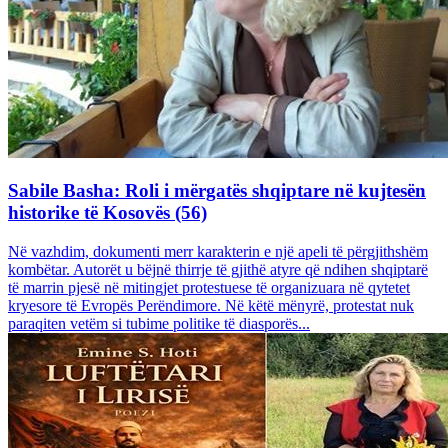
Sabile Basha: Roli i mërgatës shqiptare në kujtesën
historike të Kosovës (56)
Në vazhdim, dokumenti merr karakterin e një apeli të përgjithshëm
kombëtar. Autorët u bëjnë thirrje të gjithë atyre që ndihen shqiptarë
të marrin pjesë në mitingjet protestuese të organizuara në qytetet
kryesore të Evropës Perëndimore. Në këtë mënyrë, protestat nuk
paraqiten vetëm si tubime politike të diasporës...