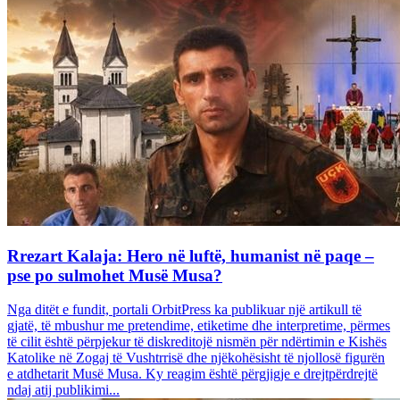
Rrezart Kalaja: Hero në luftë, humanist në paqe –
pse po sulmohet Musë Musa?
Nga ditët e fundit, portali OrbitPress ka publikuar një artikull të
gjatë, të mbushur me pretendime, etiketime dhe interpretime, përmes
të cilit është përpjekur të diskreditojë nismën për ndërtimin e Kishës
Katolike në Zogaj të Vushtrrisë dhe njëkohësisht të njollosë figurën
e atdhetarit Musë Musa. Ky reagim është përgjigje e drejtpërdrejtë
ndaj atij publikimi...