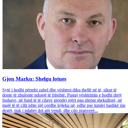
Gjon Marku: Shelgu lotues
Sytë i hodhi përmbi zabel dhe vështroi diku thellë në të, sikur të
donte të zbulonte ndonjë të fshehtë. Pastaj vështrimin e hodhi drejt
fushave, në fund të të cilave gjendej njëri nga plepat shekullorë, në
majë të të cilit ishte një çerdhe lejleku që, edhe pse tundej bashkë me
degët, nuk i ndahej dot atij vendi, dhe çdo pranverë...