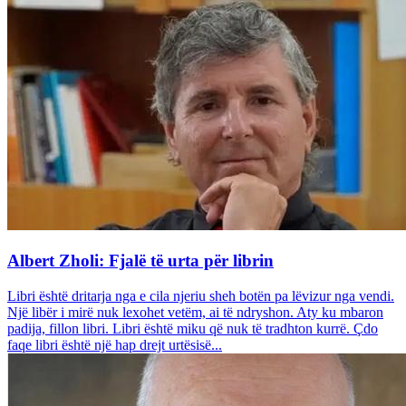
Albert Zholi: Fjalë të urta për librin
Libri është dritarja nga e cila njeriu sheh botën pa lëvizur nga vendi.
Një libër i mirë nuk lexohet vetëm, ai të ndryshon. Aty ku mbaron
padija, fillon libri. Libri është miku që nuk të tradhton kurrë. Çdo
faqe libri është një hap drejt urtësisë...