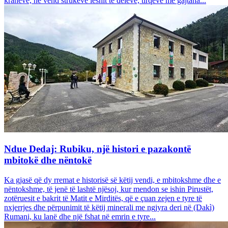
krahëve, në vend strukeve leshit të deleve, tirqëve me gajtana...
Ndue Dedaj: Rubiku, një histori e pazakontë
mbitokë dhe nëntokë
Ka gjasë që dy rremat e historisë së këtij vendi, e mbitokshme dhe e
nëntokshme, të jenë të lashtë njësoj, kur mendon se ishin Pirustët,
zotëruesit e bakrit të Matit e Mirditës, që e çuan zejen e tyre të
nxjerrjes dhe përpunimit të këtij minerali me ngjyra deri në (Dakì)
Rumani, ku lanë dhe një fshat në emrin e tyre...