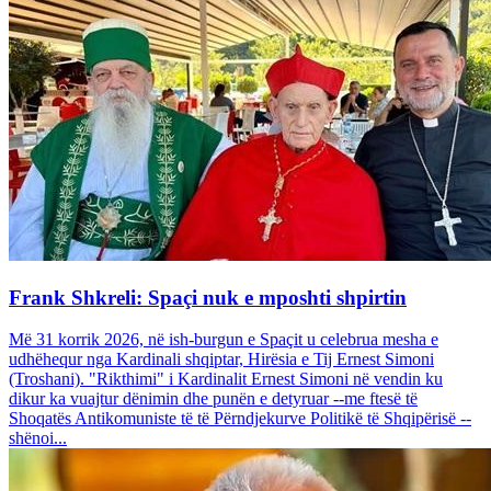
Frank Shkreli: Spaçi nuk e mposhti shpirtin
Më 31 korrik 2026, në ish-burgun e Spaçit u celebrua mesha e
udhëhequr nga Kardinali shqiptar, Hirësia e Tij Ernest Simoni
(Troshani). "Rikthimi" i Kardinalit Ernest Simoni në vendin ku
dikur ka vuajtur dënimin dhe punën e detyruar --me ftesë të
Shoqatës Antikomuniste të të Përndjekurve Politikë të Shqipërisë --
shënoi...