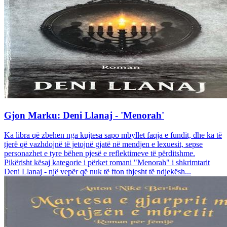
Gjon Marku: Deni Llanaj - 'Menorah'
Ka libra që zbehen nga kujtesa sapo mbyllet faqja e fundit, dhe ka të
tjerë që vazhdojnë të jetojnë gjatë në mendjen e lexuesit, sepse
personazhet e tyre bëhen pjesë e reflektimeve të përditshme.
Pikërisht kësaj kategorie i përket romani "Menorah" i shkrimtarit
Deni Llanaj - një vepër që nuk të fton thjesht të ndjekësh...