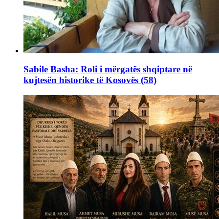
Sabile Basha: Roli i mërgatës shqiptare në
kujtesën historike të Kosovës (58)