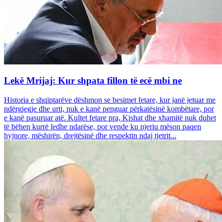
Lekë Mrijaj: Kur shpata fillon të ecë mbi ne
Historia e shqiptarëve dëshmon se besimet fetare, kur janë jetuar me
ndërgjegje dhe urti, nuk e kanë penguar përkatësinë kombëtare, por
e kanë pasuruar atë. Kultet fetare pra, Kishat dhe xhamitë nuk duhet
të bëhen kurrë ledhe ndarëse, por vende ku njeriu mëson paqen
hyjnore, mëshirën, drejtësinë dhe respektin ndaj tjetrit...