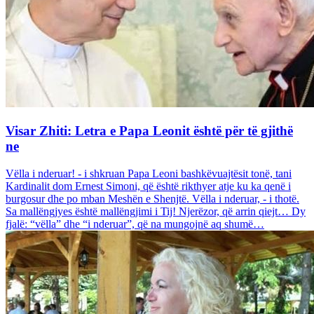
Visar Zhiti: Letra e Papa Leonit është për të gjithë
ne
Vëlla i nderuar! - i shkruan Papa Leoni bashkëvuajtësit tonë, tani
Kardinalit dom Ernest Simoni, që është rikthyer atje ku ka qenë i
burgosur dhe po mban Meshën e Shenjtë. Vëlla i nderuar, - i thotë.
Sa mallëngjyes është mallëngjimi i Tij! Njerëzor, që arrin qiejt… Dy
fjalë: “vëlla” dhe “i nderuar”, që na mungojnë aq shumë…