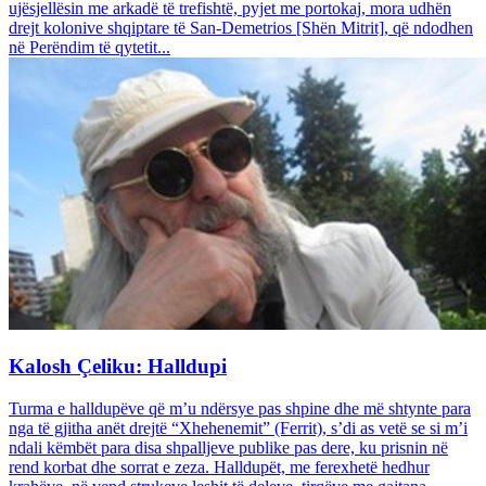
ujësjellësin me arkadë të trefishtë, pyjet me portokaj, mora udhën
drejt kolonive shqiptare të San-Demetrios [Shën Mitrit], që ndodhen
në Perëndim të qytetit...
Kalosh Çeliku: Halldupi
Turma e halldupëve që m’u ndërsye pas shpine dhe më shtynte para
nga të gjitha anët drejtë “Xhehenemit” (Ferrit), s’di as vetë se si m’i
ndali këmbët para disa shpalljeve publike pas dere, ku prisnin në
rend korbat dhe sorrat e zeza. Halldupët, me ferexhetë hedhur