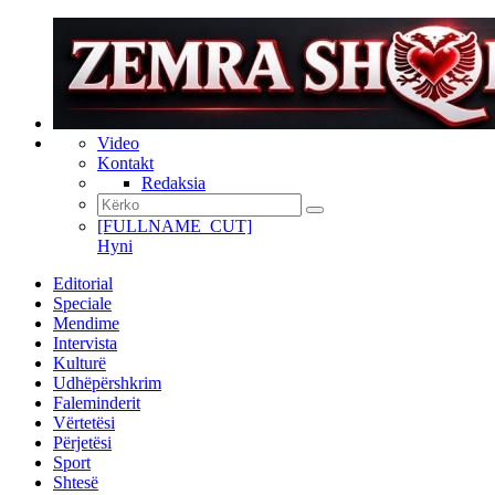
Video
Kontakt
Redaksia
[FULLNAME_CUT]
Hyni
Editorial
Speciale
Mendime
Intervista
Kulturë
Udhëpërshkrim
Faleminderit
Vërtetësi
Përjetësi
Sport
Shtesë