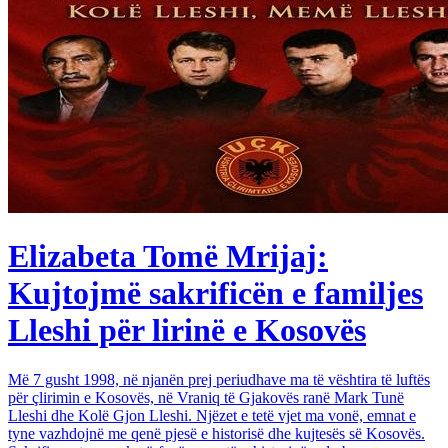
Elizabeta Tomë Mrijaj:
Kujtojmë sakrificën e familjes
Lleshi për lirinë e Kosovës
Më 7 gusht 1998, në njanën prej periudhave ma të vështira të luftës
për çlirimin e Kosovës, në Vraniq të Gjakovës ranë Mark Tunë
Lleshi dhe Kolë Gjon Lleshi. Njëzet e tetë vjet ma vonë, emnat e
tyne vazhdojnë me qenë pjesë e historisë dhe kujtesës së Kosovës.