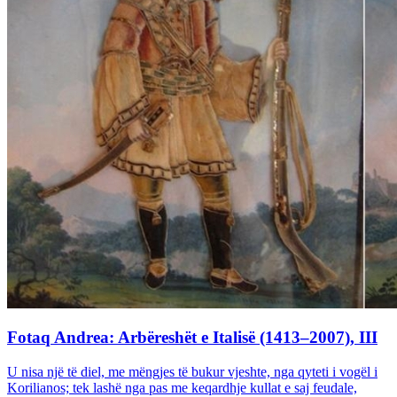
Fotaq Andrea: Arbëreshët e Italisë (1413–2007), III
U nisa një të diel, me mëngjes të bukur vjeshte, nga qyteti i vogël i
Korilianos; tek lashë nga pas me keqardhje kullat e saj feudale,