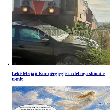
Lekë Mrijaj: Kur përgjegjësia del nga shinat e
trenit