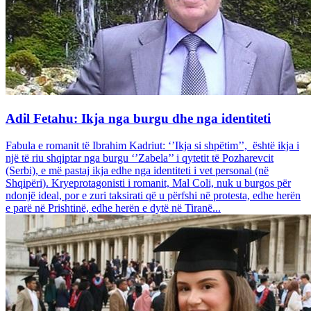
Adil Fetahu: Ikja nga burgu dhe nga identiteti
Fabula e romanit të Ibrahim Kadriut: ‘’Ikja si shpëtim’’, është ikja i
një të riu shqiptar nga burgu ‘’Zabela’’ i qytetit të Pozharevcit
(Serbi), e më pastaj ikja edhe nga identiteti i vet personal (në
Shqipëri). Kryeprotagonisti i romanit, Mal Coli, nuk u burgos për
ndonjë ideal, por e zuri taksirati që u përfshi në protesta, edhe herën
e parë në Prishtinë, edhe herën e dytë në Tiranë...