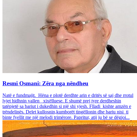
Resmi Osmani: Zëra nga nëndheu
Natë e fundmajit. Hëna e plotë derdhte arin e dritës së saj dhe rrotul
lyjet hidhnin vallen xixëlluese. E shumë prej tyre derdheshin
tatëpjetë sa bariut i dukedhin si një shi yjesh. Flladi kishte amzën e
trëndelinës. Delet kullosnin,kumborët tingëllonin dhe bariu nisi ti
binte fyellit me një melodi trimërore. Papritur, atij ju bë se dëgjoi...