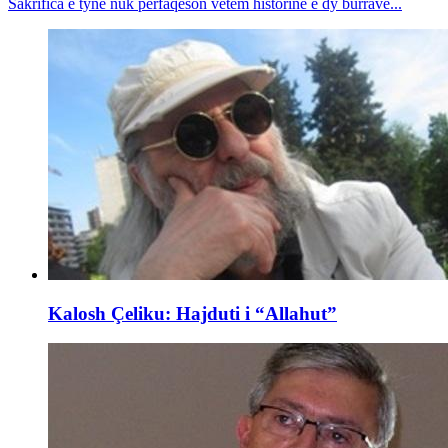
Sakrifica e tyne nuk përfaqëson vetëm historinë e dy burrave...
Kalosh Çeliku: Hajduti i “Allahut”