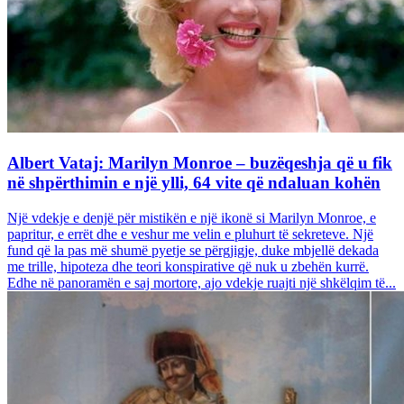
Albert Vataj: Marilyn Monroe – buzëqeshja që u fik
në shpërthimin e një ylli, 64 vite që ndaluan kohën
Një vdekje e denjë për mistikën e një ikonë si Marilyn Monroe, e
papritur, e errët dhe e veshur me velin e pluhurt të sekreteve. Një
fund që la pas më shumë pyetje se përgjigje, duke mbjellë dekada
me trille, hipoteza dhe teori konspirative që nuk u zbehën kurrë.
Edhe në panoramën e saj mortore, ajo vdekje ruajti një shkëlqim të...