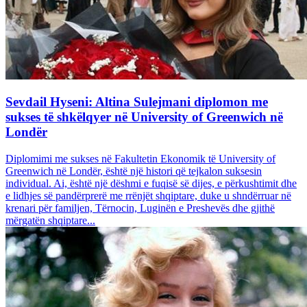
Sevdail Hyseni: Altina Sulejmani diplomon me
sukses të shkëlqyer në University of Greenwich në
Londër
Diplomimi me sukses në Fakultetin Ekonomik të University of
Greenwich në Londër, është një histori që tejkalon suksesin
individual. Ai, është një dëshmi e fuqisë së dijes, e përkushtimit dhe
e lidhjes së pandërprerë me rrënjët shqiptare, duke u shndërruar në
krenari për familjen, Tërnocin, Luginën e Preshevës dhe gjithë
mërgatën shqiptare...