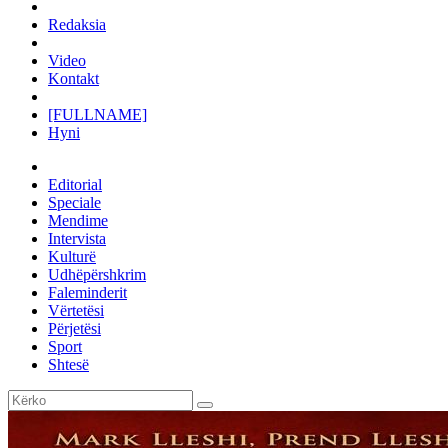
Redaksia
Video
Kontakt
[FULLNAME]
Hyni
Editorial
Speciale
Mendime
Intervista
Kulturë
Udhëpërshkrim
Faleminderit
Vërtetësi
Përjetësi
Sport
Shtesë