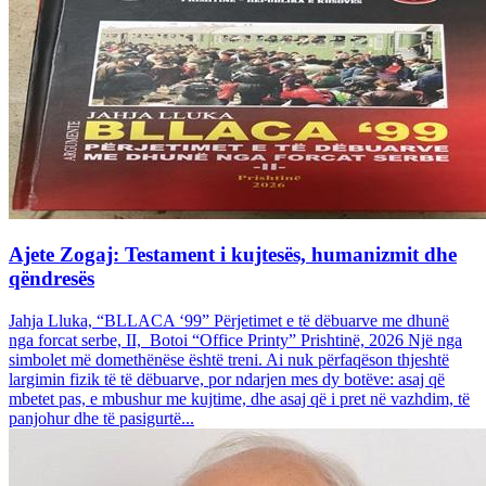
Ajete Zogaj: Testament i kujtesës, humanizmit dhe
qëndresës
Jahja Lluka, “BLLACA ‘99” Përjetimet e të dëbuarve me dhunë
nga forcat serbe, II, Botoi “Office Printy” Prishtinë, 2026 Një nga
simbolet më domethënëse është treni. Ai nuk përfaqëson thjeshtë
largimin fizik të të dëbuarve, por ndarjen mes dy botëve: asaj që
mbetet pas, e mbushur me kujtime, dhe asaj që i pret në vazhdim, të
panjohur dhe të pasigurtë...