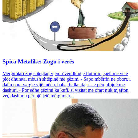
Spica Metalike: Zogu i verës
Mërgimtari zog shtegtar, vjen n’vendlindje fluturim; sjell me vete
plot dhurata, mbush shtëpinë me gëzim. - Sapo mbërrin në oborr, i
dalin para varg e vijë: nëna, baba, halla, daja... e përqafojnë me
dashuri. - Por edhe gëzimi ka kufi, si vizitat me orar; nuk mjafton
veç dashuria për një jetë mërgimtar...