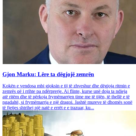
Gjon Marku: Lëre ta dëgjojë zemrën
Kokën e vendosa mbi gjoksin e tij të zhveshur dhe dëgjoja ritmin e
zemrës që i rrihte pa ndërprerje. Ai flinte, kurse unë doja ta ndieja
atë ritëm dhe të përkoja frymëmarrjen time me të tijën, të thellë e të
ngadaltë, si frymëmarrja e një dragoi. Jashtë mureve të dhomës sonë
të fjetjes shtrihej një natë e errët e e trazuar, ku...