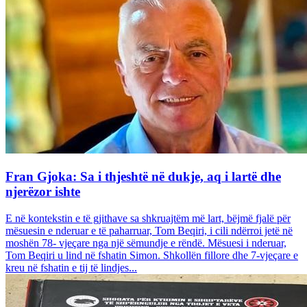
Fran Gjoka: Sa i thjeshtë në dukje, aq i lartë dhe
njerëzor ishte
E në kontekstin e të gjithave sa shkruajtëm më lart, bëjmë fjalë për
mësuesin e nderuar e të paharruar, Tom Beqiri, i cili ndërroi jetë në
moshën 78- vjeçare nga një sëmundje e rëndë. Mësuesi i nderuar,
Tom Beqiri u lind në fshatin Simon. Shkollën fillore dhe 7-vjeçare e
kreu në fshatin e tij të lindjes...