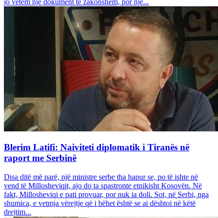
jo vetëm një dokument të zakonshëm, por një...
Blerim Latifi: Naiviteti diplomatik i Tiranës në
raport me Serbinë
Disa ditë më parë, një ministre serbe tha hapur se, po të ishte në
vend të Millosheviqit, ajo do ta spastronte etnikisht Kosovën. Në
fakt, Millosheviqi e pati provuar, por nuk ia doli. Sot, në Serbi, nga
shumica, e vetmja vërejtje që i bëhet është se ai dështoi në këtë
drejtim...