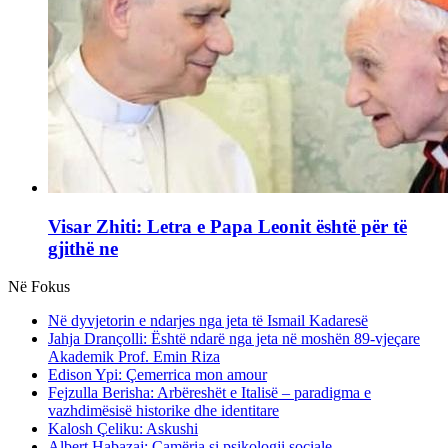
Visar Zhiti: Letra e Papa Leonit është për të
gjithë ne
Në Fokus
Në dyvjetorin e ndarjes nga jeta të Ismail Kadaresë
Jahja Drançolli: Është ndarë nga jeta në moshën 89-vjeçare
Akademik Prof. Emin Riza
Edison Ypi: Çemerrica mon amour
Fejzulla Berisha: Arbëreshët e Italisë – paradigma e
vazhdimësisë historike dhe identitare
Kalosh Çeliku: Askushi
Albert Habazaj: Çamëria si psikologji sociale