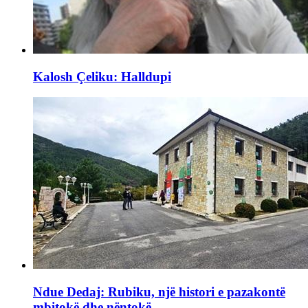
Kalosh Çeliku: Halldupi
Ndue Dedaj: Rubiku, një histori e pazakontë
mbitokë dhe nëntokë