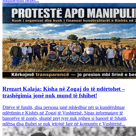
shquheshin nëpër...
Rrezart Kalaja: Kisha në Zogaj do të ndërtohet –
trashëgimia jonë nuk mund të fshihet!
Ditëve të fundit, disa persona janë mbledhur për ta kundërshtuar
ndërtimin e Kishës në Zogaj të Vushtrrisë. Sipas informatave të
banorëve të zonës, shumë prej tyre nuk njihen si banorë të fshatit,
ndërsa disa thuhet se nuk jetojnë fare në komunën e Vushtrrisë...