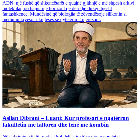
ADN, një fushë që shkencëtarët e quajnë gjithnjë e më shpesh arkivi
molekular, po hapin një horizont që deri dje dukej thjesht
fantashkencë. Mundësinë që biologjia të zëvendësojë silikonin si
mediumi kryesor i kujtesës së qytetërimit njerëzor...
Asllan Dibrani – Luani: Kur profesori e ngatërron
fakultetin me faltoren dhe fenë me kombin
Në shkrimin e tij të fundit, Prof. Milazim Krasniqi paraqitet si