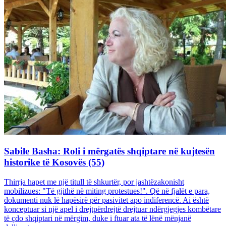
Sabile Basha: Roli i mërgatës shqiptare në kujtesën
historike të Kosovës (55)
Thirrja hapet me një titull të shkurtër, por jashtëzakonisht
mobilizues: "Të gjithë në miting protestues!". Që në fjalët e para,
dokumenti nuk lë hapësirë për pasivitet apo indiferencë. Ai është
konceptuar si një apel i drejtpërdrejtë drejtuar ndërgjegjes kombëtare
të çdo shqiptari në mërgim, duke i ftuar ata të lënë mënjanë