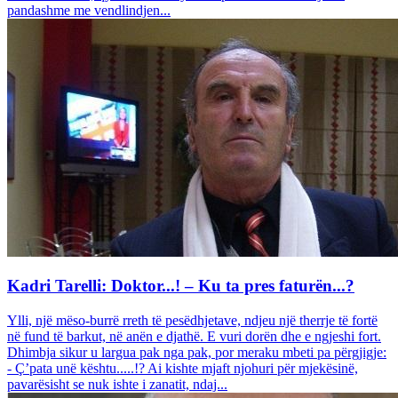
pandashme me vendlindjen...
Kadri Tarelli: Doktor...! – Ku ta pres faturën...?
Ylli, një mëso-burrë rreth të pesëdhjetave, ndjeu një therrje të fortë
në fund të barkut, në anën e djathë. E vuri dorën dhe e ngjeshi fort.
Dhimbja sikur u largua pak nga pak, por meraku mbeti pa përgjigje:
- Ç’pata unë kështu.....!? Ai kishte mjaft njohuri për mjekësinë,
pavarësisht se nuk ishte i zanatit, ndaj...