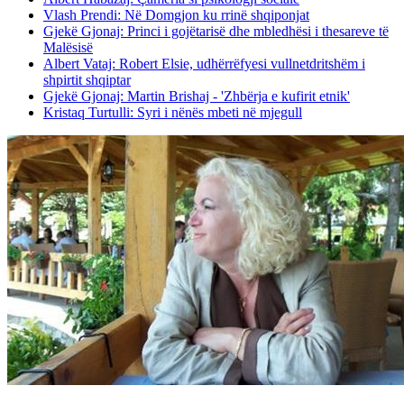
Vlash Prendi: Në Domgjon ku rrinë shqiponjat
Gjekë Gjonaj: Princi i gojëtarisë dhe mbledhësi i thesareve të
Malësisë
Albert Vataj: Robert Elsie, udhërrëfyesi vullnetdritshëm i
shpirtit shqiptar
Gjekë Gjonaj: Martin Brishaj - 'Zhbërja e kufirit etnik'
Kristaq Turtulli: Syri i nënës mbeti në mjegull