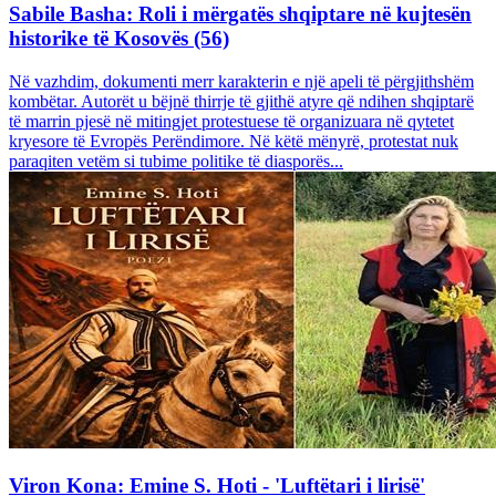
Sabile Basha: Roli i mërgatës shqiptare në kujtesën
historike të Kosovës (56)
Në vazhdim, dokumenti merr karakterin e një apeli të përgjithshëm
kombëtar. Autorët u bëjnë thirrje të gjithë atyre që ndihen shqiptarë
të marrin pjesë në mitingjet protestuese të organizuara në qytetet
kryesore të Evropës Perëndimore. Në këtë mënyrë, protestat nuk
paraqiten vetëm si tubime politike të diasporës...
Viron Kona: Emine S. Hoti - 'Luftëtari i lirisë'