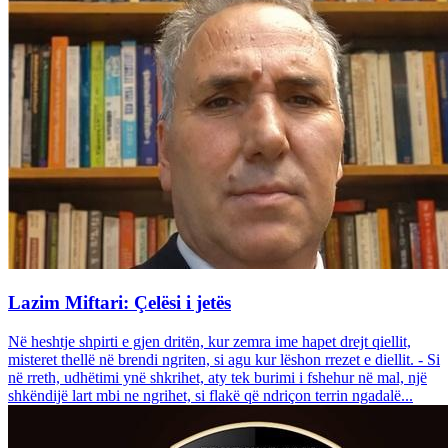
Lazim Miftari: Çelësi i jetës
Në heshtje shpirti e gjen dritën, kur zemra ime hapet drejt qiellit,
misteret thellë në brendi ngriten, si agu kur lëshon rrezet e diellit. - Si
në rreth, udhëtimi ynë shkrihet, aty tek burimi i fshehur në mal, një
shkëndijë lart mbi ne ngrihet, si flakë që ndriçon terrin ngadalë...