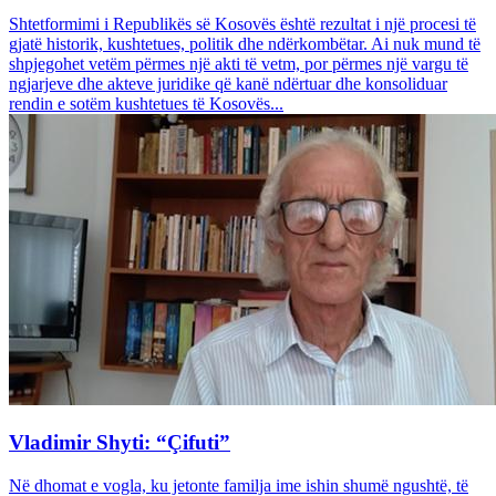
Shtetformimi i Republikës së Kosovës është rezultat i një procesi të
gjatë historik, kushtetues, politik dhe ndërkombëtar. Ai nuk mund të
shpjegohet vetëm përmes një akti të vetm, por përmes një vargu të
ngjarjeve dhe akteve juridike që kanë ndërtuar dhe konsoliduar
rendin e sotëm kushtetues të Kosovës...
Vladimir Shyti: “Çifuti”
Në dhomat e vogla, ku jetonte familja ime ishin shumë ngushtë, të