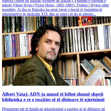
francez Onore dë Balzak (Honoré de Balzac). Fjalimin e varrimit e
mbajti Viktor Hygo (Victor Hugo, 1802-1885). Fjalimi i Hygos ishte
tronditës. Ai tha se Balzaku ka qenë pjesë e brezit të fuqishëm të
shkrimtarëve të shekullit XIX dhe se emri i tij do të mbetet...
Albert Vataj: ADN-ja mund të bëhet shumë shpejt
biblioteka e re e ruajtjes së të dhënave të njerëzimit
Përparimet më të fundit në teknologjinë e ruajtjes së të dhënave në