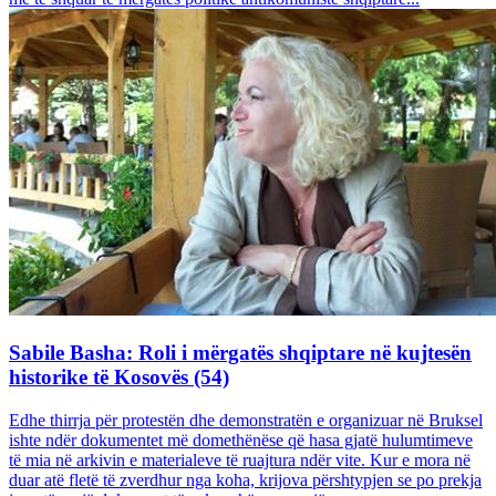
Sabile Basha: Roli i mërgatës shqiptare në kujtesën
historike të Kosovës (54)
Edhe thirrja për protestën dhe demonstratën e organizuar në Bruksel
ishte ndër dokumentet më domethënëse që hasa gjatë hulumtimeve
të mia në arkivin e materialeve të ruajtura ndër vite. Kur e mora në
duar atë fletë të zverdhur nga koha, krijova përshtypjen se po prekja