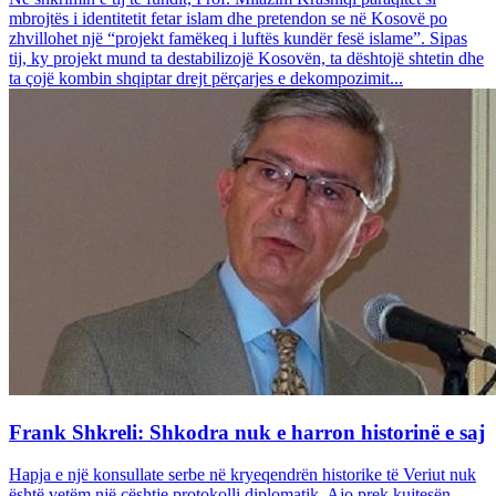
mbrojtës i identitetit fetar islam dhe pretendon se në Kosovë po
zhvillohet një “projekt famëkeq i luftës kundër fesë islame”. Sipas
tij, ky projekt mund ta destabilizojë Kosovën, ta dështojë shtetin dhe
ta çojë kombin shqiptar drejt përçarjes e dekompozimit...
Frank Shkreli: Shkodra nuk e harron historinë e saj
Hapja e një konsullate serbe në kryeqendrën historike të Veriut nuk
është vetëm një çështje protokolli diplomatik. Ajo prek kujtesën