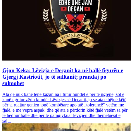
Gjon Keka: Lëvizja e Deçanit ka në ballë figurën e
Gjergj Kastriotit, jo të sulltanit; prandaj po
sulmohet
Ata që nuk kanë lënë kazan pa i futur hundët e për të ngrënë, sot e
kanë ngritur zërin kundër Lëvizjes së Deçanit, jo se ata e bëjnë këtë
për ta ruajtur qenien tonë kombëtare apo atë „tolerancë" vetëm me
fjalë, e me vepra aspak, dhe që ata e përdorin këtë fjalë vetëm sa për
të hedhur baltë dhe për të paragjykuar lëvizjen dhe themeluesit e
saj...