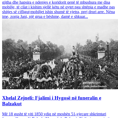
gjitha dhe hapsira e ndenjes e koridorit qenë të mbushura me disa
mobilje, të cilat i kishim sjellë këtu në qytet nga shtëpia e madhe pas
shitjes së çifligut;mobiljet ishin shumë të vjetra, prej druri arre. Nëna
ime, zonja Jani, një grua e bëshme, damë e shkuar...
Xhelal Zejneli: Fjalimi i Hygosë në funeralin e
Balzakut
Më 18 gusht të viti 1850 vdiq në moshën 51-vjeçare shkrimtari