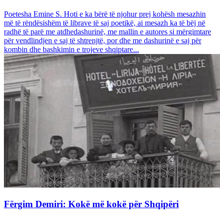
Poetesha Emine S. Hoti e ka bërë të njohur prej kohësh mesazhin
më të rëndësishëm të librave të saj poetikë, ai mesazh ka të bëj në
radhë të parë me atdhedashurinë, me mallin e autores si mërgimtare
për vendlindjen e saj të shtrenjtë, por dhe me dashurinë e saj për
kombin dhe bashkimin e trojeve shqiptare...
Fërgim Demiri: Kokë më kokë për Shqipëri