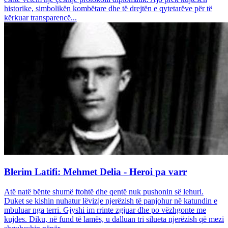
historike, simbolikën kombëtare dhe të drejtën e qytetarëve për të
kërkuar transparencë...
Blerim Latifi: Mehmet Delia - Heroi pa varr
Atë natë bënte shumë ftohtë dhe qentë nuk pushonin së lehuri.
Duket se kishin nuhatur lëvizje njerëzish të panjohur në katundin e
mbuluar nga terri. Gjyshi im rrinte zgjuar dhe po vëzhgonte me
kujdes. Diku, në fund të lamës, u dalluan tri silueta njerëzish që mezi