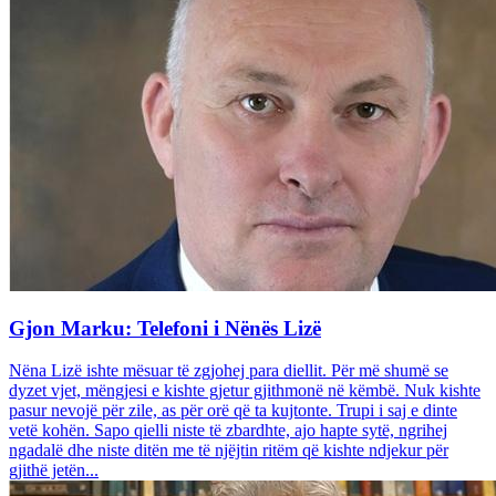
Gjon Marku: Telefoni i Nënës Lizë
Nëna Lizë ishte mësuar të zgjohej para diellit. Për më shumë se
dyzet vjet, mëngjesi e kishte gjetur gjithmonë në këmbë. Nuk kishte
pasur nevojë për zile, as për orë që ta kujtonte. Trupi i saj e dinte
vetë kohën. Sapo qielli niste të zbardhte, ajo hapte sytë, ngrihej
ngadalë dhe niste ditën me të njëjtin ritëm që kishte ndjekur për
gjithë jetën...