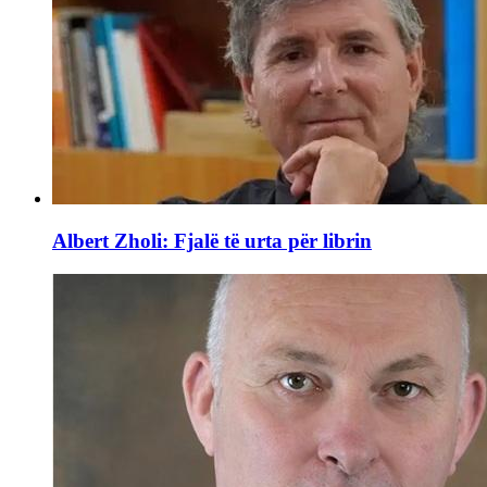
Albert Zholi: Fjalë të urta për librin