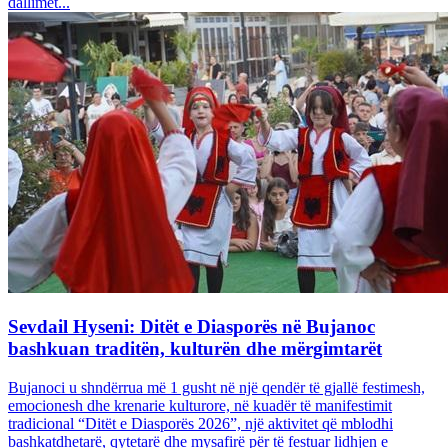
dallimet...
Sevdail Hyseni: Ditët e Diasporës në Bujanoc
bashkuan traditën, kulturën dhe mërgimtarët
Bujanoci u shndërrua më 1 gusht në një qendër të gjallë festimesh,
emocionesh dhe krenarie kulturore, në kuadër të manifestimit
tradicional “Ditët e Diasporës 2026”, një aktivitet që mblodhi
bashkatdhetarë, qytetarë dhe mysafirë për të festuar lidhjen e