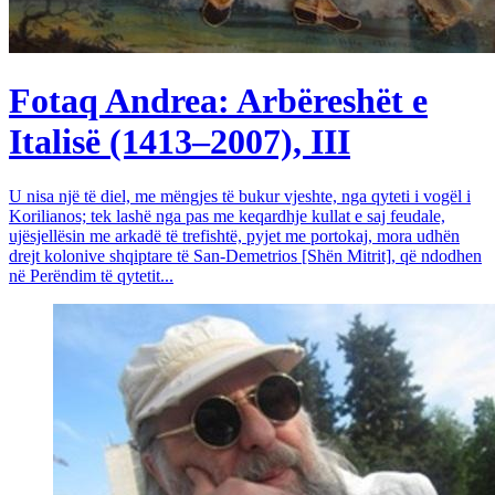
Fotaq Andrea: Arbëreshët e
Italisë (1413–2007), III
U nisa një të diel, me mëngjes të bukur vjeshte, nga qyteti i vogël i
Korilianos; tek lashë nga pas me keqardhje kullat e saj feudale,
ujësjellësin me arkadë të trefishtë, pyjet me portokaj, mora udhën
drejt kolonive shqiptare të San-Demetrios [Shën Mitrit], që ndodhen
në Perëndim të qytetit...