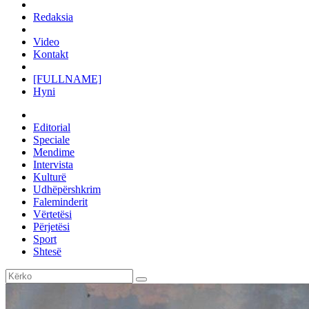
Redaksia
Video
Kontakt
[FULLNAME]
Hyni
Editorial
Speciale
Mendime
Intervista
Kulturë
Udhëpërshkrim
Faleminderit
Vërtetësi
Përjetësi
Sport
Shtesë