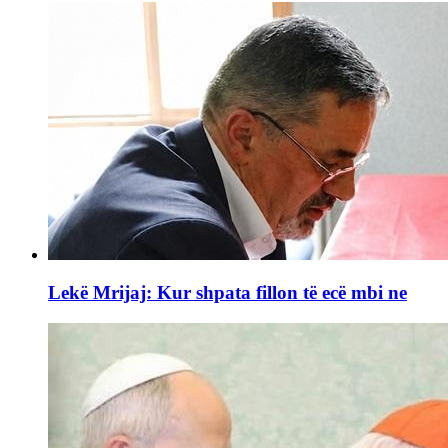
Lekë Mrijaj: Kur shpata fillon të ecë mbi ne