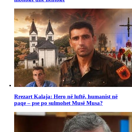
Rrezart Kalaja: Hero në luftë, humanist në
paqe – pse po sulmohet Musë Musa?