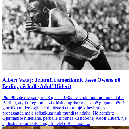
Albert Vataj: Triumfi i amerikanit Jesse Owens në
Berlin, përballë Adolf Hitlerit
Plot 90 vite më parë, më 3 gusht 1936, në stadiumin monumental të
Berlinit, aty ku regjimi nazist kishte ngritur një skenë gjigante për të
glorifikuar ideologjinë e tij, historia mori një kthesë që as
propaganda më e sofistikuar nuk mundi ta ndalte. Në zemër të
Gjermanisë hitleriane, përballë tribunës ku ndodhej Adolf Hitleri, një
djalosh afro-amerikan nga Shtetet e Bashkuara...