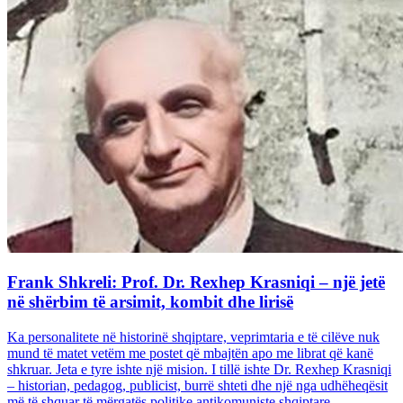
Frank Shkreli: Prof. Dr. Rexhep Krasniqi – një jetë
në shërbim të arsimit, kombit dhe lirisë
Ka personalitete në historinë shqiptare, veprimtaria e të cilëve nuk
mund të matet vetëm me postet që mbajtën apo me librat që kanë
shkruar. Jeta e tyre ishte një mision. I tillë ishte Dr. Rexhep Krasniqi
– historian, pedagog, publicist, burrë shteti dhe një nga udhëheqësit
më të shquar të mërgatës politike antikomuniste shqiptare...