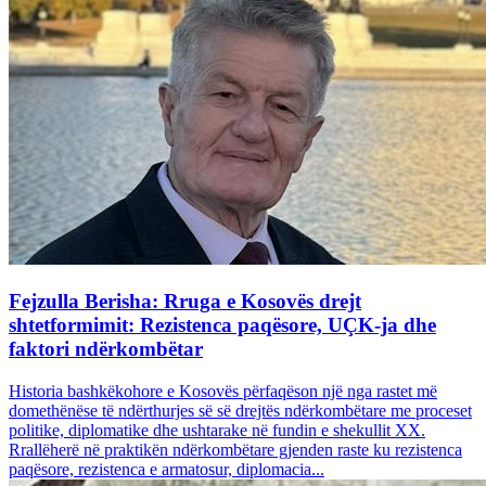
Fejzulla Berisha: Rruga e Kosovës drejt
shtetformimit: Rezistenca paqësore, UÇK-ja dhe
faktori ndërkombëtar
Historia bashkëkohore e Kosovës përfaqëson një nga rastet më
domethënëse të ndërthurjes së së drejtës ndërkombëtare me proceset
politike, diplomatike dhe ushtarake në fundin e shekullit XX.
Rrallëherë në praktikën ndërkombëtare gjenden raste ku rezistenca
paqësore, rezistenca e armatosur, diplomacia...