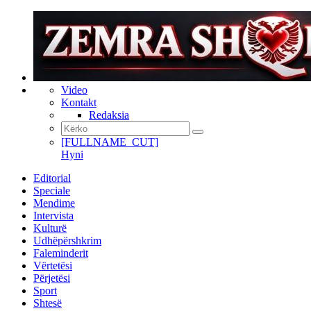
Video
Kontakt
Redaksia
[FULLNAME_CUT]
Hyni
Editorial
Speciale
Mendime
Intervista
Kulturë
Udhëpërshkrim
Faleminderit
Vërtetësi
Përjetësi
Sport
Shtesë