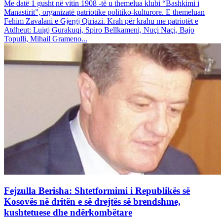
Me datë 1 gusht në vitin 1908 -të u themelua klubi “Bashkimi i
Manastirit”, organizatë patriotike politiko-kulturore. E themeluan
Fehim Zavalani e Gjergj Qiriazi. Krah për krahu me patriotët e
Atdheut: Luigj Gurakuqi, Spiro Bellkameni, Nuçi Naçi, Bajo
Topulli, Mihail Grameno...
Fejzulla Berisha: Shtetformimi i Republikës së
Kosovës në dritën e së drejtës së brendshme,
kushtetuese dhe ndërkombëtare