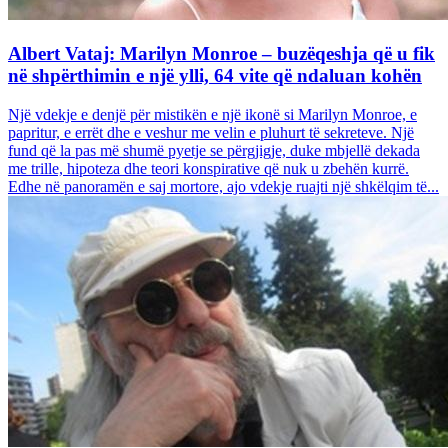
Albert Vataj: Marilyn Monroe – buzëqeshja që u fik
në shpërthimin e një ylli, 64 vite që ndaluan kohën
Një vdekje e denjë për mistikën e një ikonë si Marilyn Monroe, e
papritur, e errët dhe e veshur me velin e pluhurt të sekreteve. Një
fund që la pas më shumë pyetje se përgjigje, duke mbjellë dekada
me trille, hipoteza dhe teori konspirative që nuk u zbehën kurrë.
Edhe në panoramën e saj mortore, ajo vdekje ruajti një shkëlqim të...