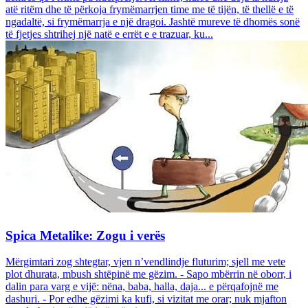
atë ritëm dhe të përkoja frymëmarrjen time me të tijën, të thellë e të
ngadaltë, si frymëmarrja e një dragoi. Jashtë mureve të dhomës sonë
të fjetjes shtrihej një natë e errët e e trazuar, ku...
Spica Metalike: Zogu i verës
Mërgimtari zog shtegtar, vjen n’vendlindje fluturim; sjell me vete
plot dhurata, mbush shtëpinë me gëzim. - Sapo mbërrin në oborr, i
dalin para varg e vijë: nëna, baba, halla, daja... e përqafojnë me
dashuri. - Por edhe gëzimi ka kufi, si vizitat me orar; nuk mjafton