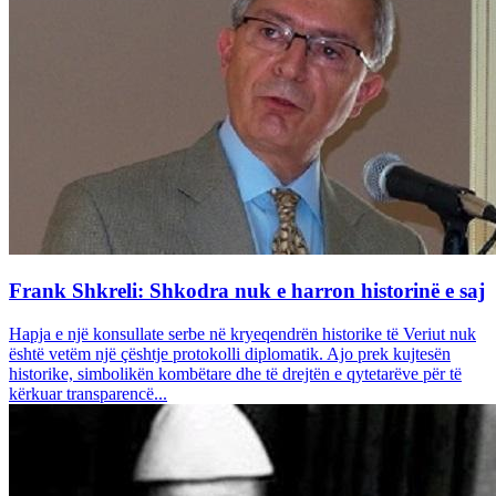
Frank Shkreli: Shkodra nuk e harron historinë e saj
Hapja e një konsullate serbe në kryeqendrën historike të Veriut nuk
është vetëm një çështje protokolli diplomatik. Ajo prek kujtesën
historike, simbolikën kombëtare dhe të drejtën e qytetarëve për të
kërkuar transparencë...