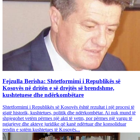
Fejzulla Berisha: Shtetformimi i Republikës së
Kosovës në dritën e së drejtës së brendshme,
kushtetuese dhe ndërkombëtare
Shtetformimi i Republikës së Kosovës është rezultat i një procesi të
gjatë historik, kushtetues, politik dhe ndërkombëtar. Ai nuk mund të
shpjegohet vetëm përmes një akti të vetm, por përmes një vargu të
ngjarjeve dhe akteve juridike që kanë ndërtuar dhe konsoliduar
rendin e sotëm kushtetues të Kosovës...