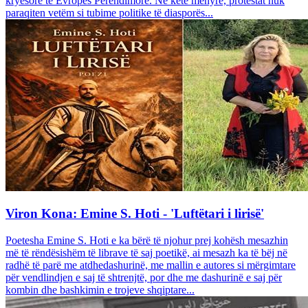
kryesore të Evropës Perëndimore. Në këtë mënyrë, protestat nuk
paraqiten vetëm si tubime politike të diasporës...
Viron Kona: Emine S. Hoti - 'Luftëtari i lirisë'
Poetesha Emine S. Hoti e ka bërë të njohur prej kohësh mesazhin
më të rëndësishëm të librave të saj poetikë, ai mesazh ka të bëj në
radhë të parë me atdhedashurinë, me mallin e autores si mërgimtare
për vendlindjen e saj të shtrenjtë, por dhe me dashurinë e saj për
kombin dhe bashkimin e trojeve shqiptare...