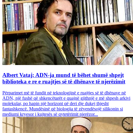
Albert Vataj: ADN-ja mund të bëhet shumë shpejt
biblioteka e re e ruajtjes së të dhënave të njerëzimit
Përparimet më të fundit në teknologjinë e ruajtjes së të dhënave në
ADN, një fushë që shkencëtarët e quajnë gjithnjë e më shpesh arkivi
molekular, po hapin një horizont që deri dje dukej thjesht
fantashkencë. Mundësinë që biologjia të zëvendësojë silikonin si
mediumi kryesor i kujtesës së qytetërimit njerëzor...