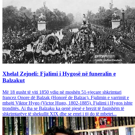
Xhelal Zejneli: Fjalimi i Hygosë në funeralin e
Balzakut
Më 18 gusht të viti 1850 vdiq në moshën 51-vjeçare shkrimtari
francez Onore dë Balzak (Honoré de Balzac). Fjalimin e varrimit e
mbajti Viktor Hygo (Victor Hugo, 1802-1885). Fjalimi i Hygos ishte
tronditës. Ai tha se Balzaku ka qenë pjesë e brezit të fuqishëm të
shkrimtarëve të shekullit XIX dhe se emri i tij do të mbetet...