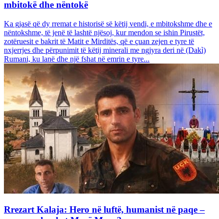
mbitokë dhe nëntokë
Ka gjasë që dy rremat e historisë së këtij vendi, e mbitokshme dhe e
nëntokshme, të jenë të lashtë njësoj, kur mendon se ishin Pirustët,
zotëruesit e bakrit të Matit e Mirditës, që e çuan zejen e tyre të
nxjerrjes dhe përpunimit të këtij minerali me ngjyra deri në (Dakì)
Rumani, ku lanë dhe një fshat në emrin e tyre...
Rrezart Kalaja: Hero në luftë, humanist në paqe –