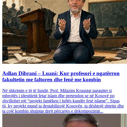
Asllan Dibrani – Luani: Kur profesori e ngatërron
fakultetin me faltoren dhe fenë me kombin
Në shkrimin e tij të fundit, Prof. Milazim Krasniqi paraqitet si
mbrojtës i identitetit fetar islam dhe pretendon se në Kosovë po
zhvillohet një “projekt famëkeq i luftës kundër fesë islame”. Sipas
tij, ky projekt mund ta destabilizojë Kosovën, ta dështojë shtetin dhe
ta çojë kombin shqiptar drejt përçarjes e dekompozimit...