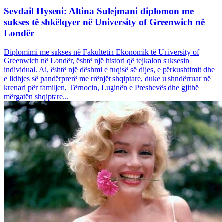
Sevdail Hyseni: Altina Sulejmani diplomon me
sukses të shkëlqyer në University of Greenwich në
Londër
Diplomimi me sukses në Fakultetin Ekonomik të University of
Greenwich në Londër, është një histori që tejkalon suksesin
individual. Ai, është një dëshmi e fuqisë së dijes, e përkushtimit dhe
e lidhjes së pandërprerë me rrënjët shqiptare, duke u shndërruar në
krenari për familjen, Tërnocin, Luginën e Preshevës dhe gjithë
mërgatën shqiptare...