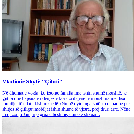
Vladimir Shyti: “Çifuti”
Në dhomat e vogla, ku jetonte familja ime ishin shumë ngushtë, të
gjitha dhe hapsira e ndenjes e koridorit qenë të mbushura me disa
mobilje, të cilat i kishim sjellë këtu në qytet nga shtëpia e madhe pas
shitjes së çifligut;mobiljet ishin shumë të vjetra, prej druri arre. Nëna
ime, zonja Jani, një grua e bëshme, damë e shkuar...