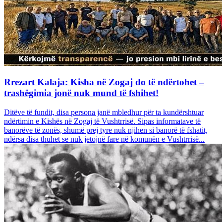
Rrezart Kalaja: Kisha në Zogaj do të ndërtohet –
trashëgimia jonë nuk mund të fshihet!
Ditëve të fundit, disa persona janë mbledhur për ta kundërshtuar
ndërtimin e Kishës në Zogaj të Vushtrrisë. Sipas informatave të
banorëve të zonës, shumë prej tyre nuk njihen si banorë të fshatit,
ndërsa disa thuhet se nuk jetojnë fare në komunën e Vushtrrisë...