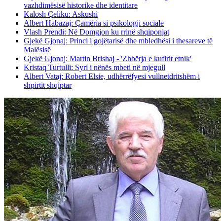
vazhdimësisë historike dhe identitare
Kalosh Çeliku: Askushi
Albert Habazaj: Çamëria si psikologji sociale
Vlash Prendi: Në Domgjon ku rrinë shqiponjat
Gjekë Gjonaj: Princi i gojëtarisë dhe mbledhësi i thesareve të
Malësisë
Gjekë Gjonaj: Martin Brishaj - 'Zhbërja e kufirit etnik'
Kristaq Turtulli: Syri i nënës mbeti në mjegull
Albert Vataj: Robert Elsie, udhërrëfyesi vullnetdritshëm i
shpirtit shqiptar