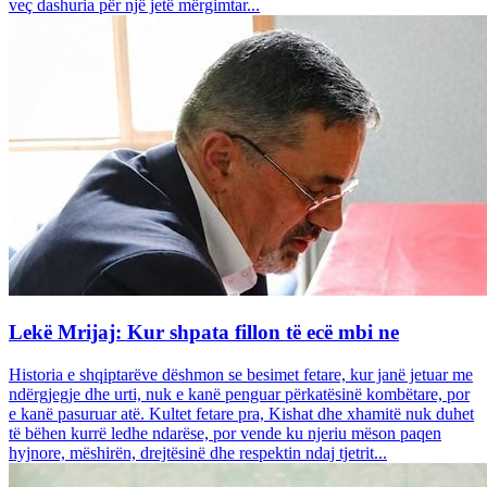
veç dashuria për një jetë mërgimtar...
Lekë Mrijaj: Kur shpata fillon të ecë mbi ne
Historia e shqiptarëve dëshmon se besimet fetare, kur janë jetuar me
ndërgjegje dhe urti, nuk e kanë penguar përkatësinë kombëtare, por
e kanë pasuruar atë. Kultet fetare pra, Kishat dhe xhamitë nuk duhet
të bëhen kurrë ledhe ndarëse, por vende ku njeriu mëson paqen
hyjnore, mëshirën, drejtësinë dhe respektin ndaj tjetrit...