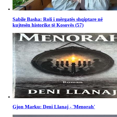
Sabile Basha: Roli i mërgatës shqiptare në
kujtesën historike të Kosovës (57)
Gjon Marku: Deni Llanaj - 'Menorah'