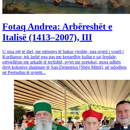
Fotaq Andrea: Arbëreshët e
Italisë (1413–2007), III
U nisa një të diel, me mëngjes të bukur vjeshte, nga qyteti i vogël i
Korilianos; tek lashë nga pas me keqardhje kullat e saj feudale,
ujësjellësin me arkadë të trefishtë, pyjet me portokaj, mora udhën
drejt kolonive shqiptare të San-Demetrios [Shën Mitrit], që ndodhen
në Perëndim të qytetit...