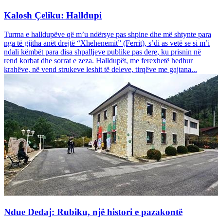
Kalosh Çeliku: Halldupi
Turma e halldupëve që m’u ndërsye pas shpine dhe më shtynte para
nga të gjitha anët drejtë “Xhehenemit” (Ferrit), s’di as vetë se si m’i
ndali këmbët para disa shpalljeve publike pas dere, ku prisnin në
rend korbat dhe sorrat e zeza. Halldupët, me ferexhetë hedhur
krahëve, në vend strukeve leshit të deleve, tirqëve me gajtana...
Ndue Dedaj: Rubiku, një histori e pazakontë