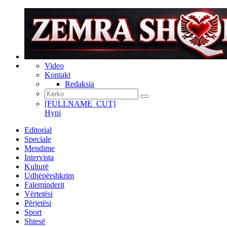
Video
Kontakt
Redaksia
[FULLNAME_CUT]
Hyni
Editorial
Speciale
Mendime
Intervista
Kulturë
Udhëpërshkrim
Faleminderit
Vërtetësi
Përjetësi
Sport
Shtesë