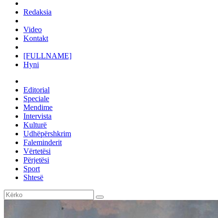
Redaksia
Video
Kontakt
[FULLNAME]
Hyni
Editorial
Speciale
Mendime
Intervista
Kulturë
Udhëpërshkrim
Faleminderit
Vërtetësi
Përjetësi
Sport
Shtesë