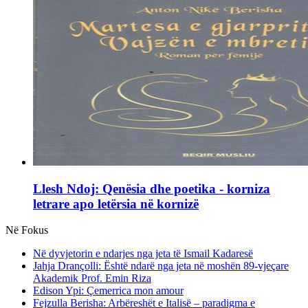
Llesh Ndoj: Qenësia dhe poetika - korniza
letrare apo letërsia në kornizë
Në Fokus
Në dyvjetorin e ndarjes nga jeta të Ismail Kadaresë
Jahja Drançolli: Është ndarë nga jeta në moshën 89-vjeçare
Akademik Prof. Emin Riza
Edison Ypi: Çemerrica mon amour
Fejzulla Berisha: Arbëreshët e Italisë – paradigma e