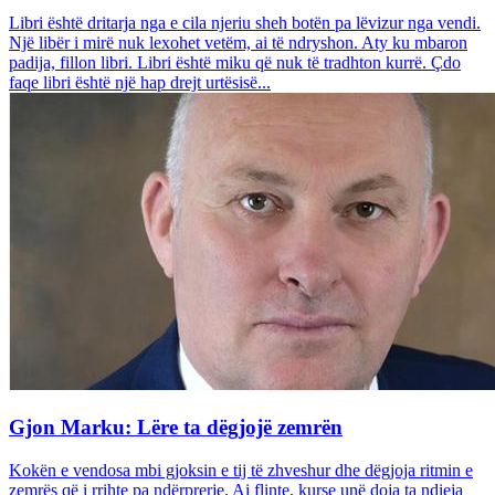
Libri është dritarja nga e cila njeriu sheh botën pa lëvizur nga vendi.
Një libër i mirë nuk lexohet vetëm, ai të ndryshon. Aty ku mbaron
padija, fillon libri. Libri është miku që nuk të tradhton kurrë. Çdo
faqe libri është një hap drejt urtësisë...
Gjon Marku: Lëre ta dëgjojë zemrën
Kokën e vendosa mbi gjoksin e tij të zhveshur dhe dëgjoja ritmin e
zemrës që i rrihte pa ndërprerje. Ai flinte, kurse unë doja ta ndieja