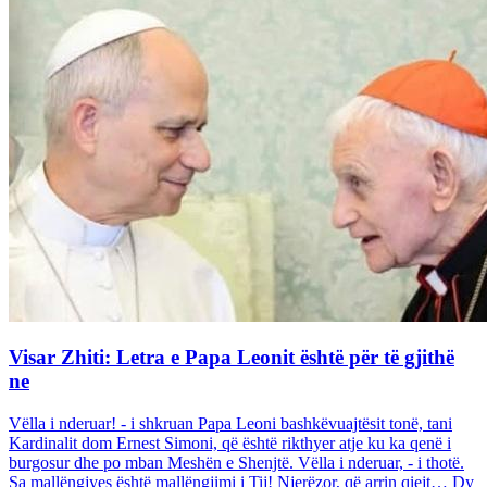
Visar Zhiti: Letra e Papa Leonit është për të gjithë
ne
Vëlla i nderuar! - i shkruan Papa Leoni bashkëvuajtësit tonë, tani
Kardinalit dom Ernest Simoni, që është rikthyer atje ku ka qenë i
burgosur dhe po mban Meshën e Shenjtë. Vëlla i nderuar, - i thotë.
Sa mallëngjyes është mallëngjimi i Tij! Njerëzor, që arrin qiejt… Dy