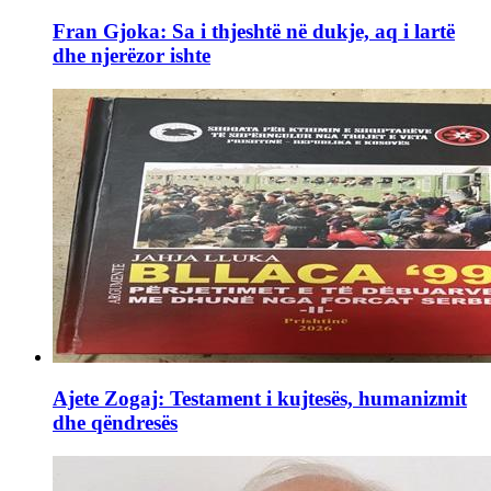
Fran Gjoka: Sa i thjeshtë në dukje, aq i lartë
dhe njerëzor ishte
Ajete Zogaj: Testament i kujtesës, humanizmit
dhe qëndresës