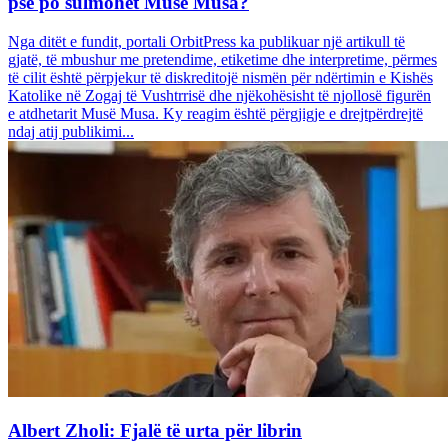
pse po sulmohet Musë Musa?
Nga ditët e fundit, portali OrbitPress ka publikuar një artikull të
gjatë, të mbushur me pretendime, etiketime dhe interpretime, përmes
të cilit është përpjekur të diskreditojë nismën për ndërtimin e Kishës
Katolike në Zogaj të Vushtrrisë dhe njëkohësisht të njollosë figurën
e atdhetarit Musë Musa. Ky reagim është përgjigje e drejtpërdrejtë
ndaj atij publikimi...
Albert Zholi: Fjalë të urta për librin