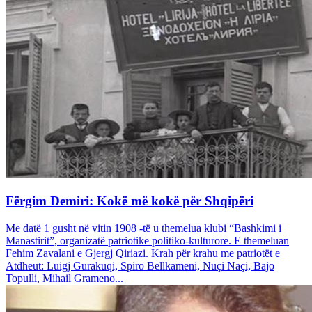
Fërgim Demiri: Kokë më kokë për Shqipëri
Me datë 1 gusht në vitin 1908 -të u themelua klubi “Bashkimi i
Manastirit”, organizatë patriotike politiko-kulturore. E themeluan
Fehim Zavalani e Gjergj Qiriazi. Krah për krahu me patriotët e
Atdheut: Luigj Gurakuqi, Spiro Bellkameni, Nuçi Naçi, Bajo
Topulli, Mihail Grameno...