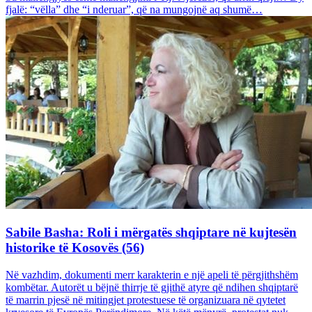
fjalë: “vëlla” dhe “i nderuar”, që na mungojnë aq shumë…
Sabile Basha: Roli i mërgatës shqiptare në kujtesën
historike të Kosovës (56)
Në vazhdim, dokumenti merr karakterin e një apeli të përgjithshëm
kombëtar. Autorët u bëjnë thirrje të gjithë atyre që ndihen shqiptarë
të marrin pjesë në mitingjet protestuese të organizuara në qytetet