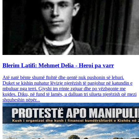
Blerim Latifi: Mehmet Delia - Heroi pa varr
Atë natë bënte shumë ftohtë dhe qentë nuk pushonin së lehuri.
Duket se kishin nuhatur lëvizje njerëzish të panjohur në katundin e
mbuluar nga terri. Gjyshi im rrinte zgjuar dhe po vëzhgonte me
kujdes. Diku, në fund të lamës, u dalluan tri silueta njerëzish që mezi
shquheshin nëpër...