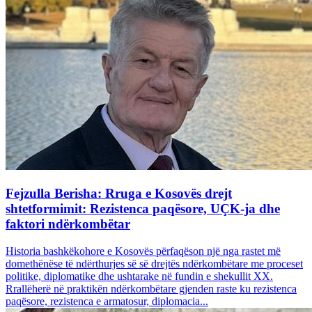
Fejzulla Berisha: Rruga e Kosovës drejt
shtetformimit: Rezistenca paqësore, UÇK-ja dhe
faktori ndërkombëtar
Historia bashkëkohore e Kosovës përfaqëson një nga rastet më
domethënëse të ndërthurjes së së drejtës ndërkombëtare me proceset
politike, diplomatike dhe ushtarake në fundin e shekullit XX.
Rrallëherë në praktikën ndërkombëtare gjenden raste ku rezistenca
paqësore, rezistenca e armatosur, diplomacia...