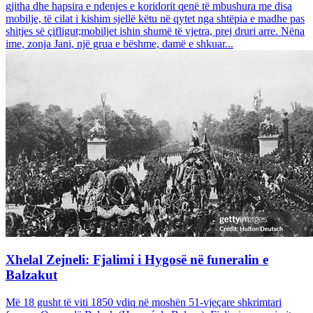
gjitha dhe hapsira e ndenjes e koridorit qenë të mbushura me disa
mobilje, të cilat i kishim sjellë këtu në qytet nga shtëpia e madhe pas
shitjes së çifligut;mobiljet ishin shumë të vjetra, prej druri arre. Nëna
ime, zonja Jani, një grua e bëshme, damë e shkuar...
Xhelal Zejneli: Fjalimi i Hygosë në funeralin e
Balzakut
Më 18 gusht të viti 1850 vdiq në moshën 51-vjeçare shkrimtari