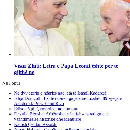
Visar Zhiti: Letra e Papa Leonit është për të
gjithë ne
Në Fokus
Në dyvjetorin e ndarjes nga jeta të Ismail Kadaresë
Jahja Drançolli: Është ndarë nga jeta në moshën 89-vjeçare
Akademik Prof. Emin Riza
Edison Ypi: Çemerrica mon amour
Fejzulla Berisha: Arbëreshët e Italisë – paradigma e
vazhdimësisë historike dhe identitare
Kalosh Çeliku: Askushi
Albert Habazaj: Çamëria si psikologji sociale