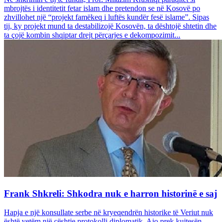
mbrojtës i identitetit fetar islam dhe pretendon se në Kosovë po
zhvillohet një “projekt famëkeq i luftës kundër fesë islame”. Sipas
tij, ky projekt mund ta destabilizojë Kosovën, ta dështojë shtetin dhe
ta çojë kombin shqiptar drejt përçarjes e dekompozimit...
Frank Shkreli: Shkodra nuk e harron historinë e saj
Hapja e një konsullate serbe në kryeqendrën historike të Veriut nuk
është vetëm një çështje protokolli diplomatik. Ajo prek kujtesën