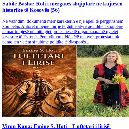
Sabile Basha: Roli i mërgatës shqiptare në kujtesën
historike të Kosovës (56)
Në vazhdim, dokumenti merr karakterin e një apeli të përgjithshëm
kombëtar. Autorët u bëjnë thirrje të gjithë atyre që ndihen shqiptarë
të marrin pjesë në mitingjet protestuese të organizuara në qytetet
kryesore të Evropës Perëndimore. Në këtë mënyrë, protestat nuk
paraqiten vetëm si tubime politike të diasporës...
Viron Kona: Emine S. Hoti - 'Luftëtari i lirisë'