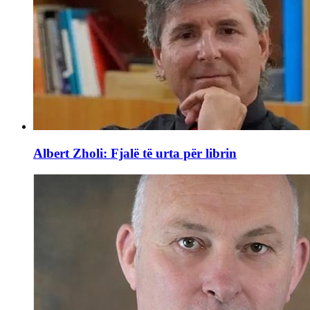
Albert Zholi: Fjalë të urta për librin