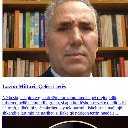
Lazim Miftari: Çelësi i jetës
Në heshtje shpirti e gjen dritën, kur zemra ime hapet drejt qiellit,
misteret thellë në brendi ngriten, si agu kur lëshon rrezet e diellit. - Si
në rreth, udhëtimi ynë shkrihet, aty tek burimi i fshehur në mal, një
shkëndijë lart mbi ne ngrihet, si flakë që ndriçon terrin ngadalë...