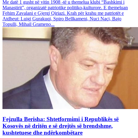
Me datë 1 gusht në vitin 1908 -të u themelua klubi “Bashkimi i
Manastirit”, organizatë patriotike politiko-kulturore. E themeluan
Fehim Zavalani e Gjergj Qiriazi. Krah për krahu me patriotët e
Atdheut: Luigj Gurakuqi, Spiro Bellkameni, Nuçi Naçi, Bajo
Topulli, Mihail Grameno...
Fejzulla Berisha: Shtetformimi i Republikës së
Kosovës në dritën e së drejtës së brendshme,
kushtetuese dhe ndërkombëtare