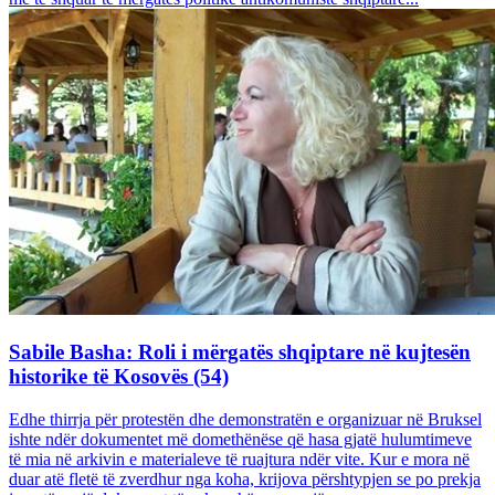
Sabile Basha: Roli i mërgatës shqiptare në kujtesën
historike të Kosovës (54)
Edhe thirrja për protestën dhe demonstratën e organizuar në Bruksel
ishte ndër dokumentet më domethënëse që hasa gjatë hulumtimeve
të mia në arkivin e materialeve të ruajtura ndër vite. Kur e mora në
duar atë fletë të zverdhur nga koha, krijova përshtypjen se po prekja