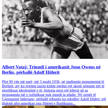
Albert Vataj: Triumfi i amerikanit Jesse Owens në
Berlin, përballë Adolf Hitlerit
Plot 90 vite më parë, më 3 gusht 1936, në stadiumin monumental të
Berlinit, aty ku regjimi nazist kishte ngritur një skenë gjigante për të
glorifikuar ideologjinë e tij, historia mori një kthesë që as
propaganda më e sofistikuar nuk mundi ta ndalte. Në zemër të
Gjermanisë hitleriane, përballë tribunës ku ndodhej Adolf Hitleri, një
djalosh afro-amerikan nga Shtetet e Bashkuara...