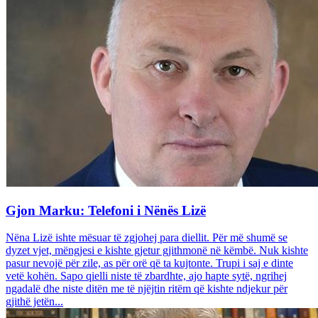
Gjon Marku: Telefoni i Nënës Lizë
Nëna Lizë ishte mësuar të zgjohej para diellit. Për më shumë se
dyzet vjet, mëngjesi e kishte gjetur gjithmonë në këmbë. Nuk kishte
pasur nevojë për zile, as për orë që ta kujtonte. Trupi i saj e dinte
vetë kohën. Sapo qielli niste të zbardhte, ajo hapte sytë, ngrihej
ngadalë dhe niste ditën me të njëjtin ritëm që kishte ndjekur për
gjithë jetën...