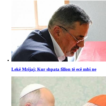
Lekë Mrijaj: Kur shpata fillon të ecë mbi ne