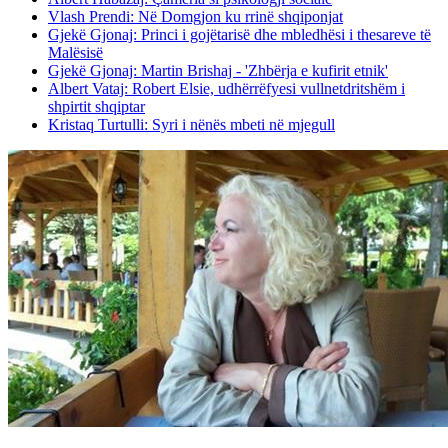
Vlash Prendi: Në Domgjon ku rrinë shqiponjat
Gjekë Gjonaj: Princi i gojëtarisë dhe mbledhësi i thesareve të
Malësisë
Gjekë Gjonaj: Martin Brishaj - 'Zhbërja e kufirit etnik'
Albert Vataj: Robert Elsie, udhërrëfyesi vullnetdritshëm i
shpirtit shqiptar
Kristaq Turtulli: Syri i nënës mbeti në mjegull