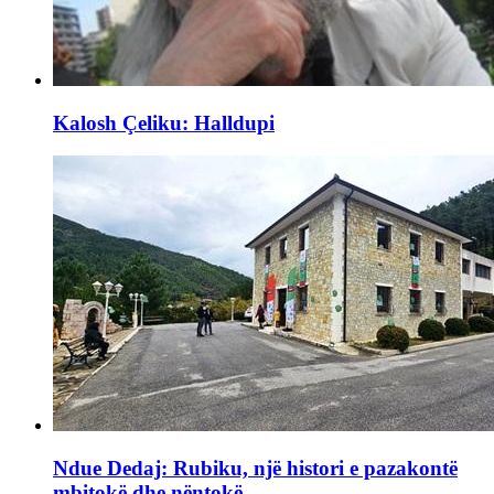
Kalosh Çeliku: Halldupi
Ndue Dedaj: Rubiku, një histori e pazakontë
mbitokë dhe nëntokë