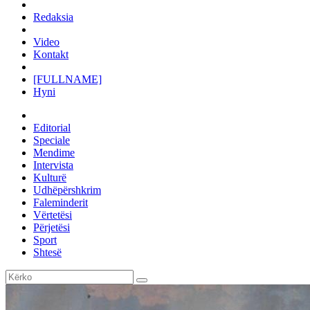
Redaksia
Video
Kontakt
[FULLNAME]
Hyni
Editorial
Speciale
Mendime
Intervista
Kulturë
Udhëpërshkrim
Faleminderit
Vërtetësi
Përjetësi
Sport
Shtesë