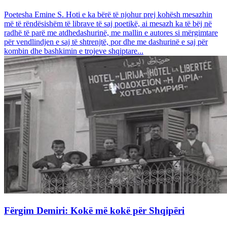
Poetesha Emine S. Hoti e ka bërë të njohur prej kohësh mesazhin
më të rëndësishëm të librave të saj poetikë, ai mesazh ka të bëj në
radhë të parë me atdhedashurinë, me mallin e autores si mërgimtare
për vendlindjen e saj të shtrenjtë, por dhe me dashurinë e saj për
kombin dhe bashkimin e trojeve shqiptare...
Fërgim Demiri: Kokë më kokë për Shqipëri