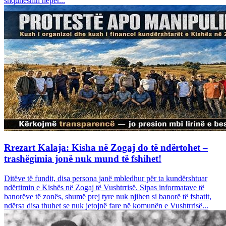
shquheshin nëpër...
Rrezart Kalaja: Kisha në Zogaj do të ndërtohet –
trashëgimia jonë nuk mund të fshihet!
Ditëve të fundit, disa persona janë mbledhur për ta kundërshtuar
ndërtimin e Kishës në Zogaj të Vushtrrisë. Sipas informatave të
banorëve të zonës, shumë prej tyre nuk njihen si banorë të fshatit,
ndërsa disa thuhet se nuk jetojnë fare në komunën e Vushtrrisë...