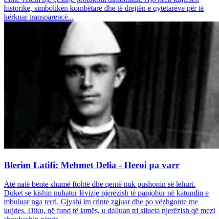
historike, simbolikën kombëtare dhe të drejtën e qytetarëve për të
kërkuar transparencë...
Blerim Latifi: Mehmet Delia - Heroi pa varr
Atë natë bënte shumë ftohtë dhe qentë nuk pushonin së lehuri.
Duket se kishin nuhatur lëvizje njerëzish të panjohur në katundin e
mbuluar nga terri. Gjyshi im rrinte zgjuar dhe po vëzhgonte me
kujdes. Diku, në fund të lamës, u dalluan tri silueta njerëzish që mezi