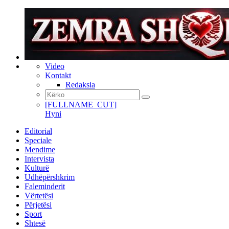
Video
Kontakt
Redaksia
[FULLNAME_CUT]
Hyni
Editorial
Speciale
Mendime
Intervista
Kulturë
Udhëpërshkrim
Faleminderit
Vërtetësi
Përjetësi
Sport
Shtesë