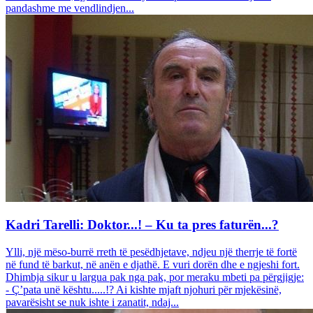
pandashme me vendlindjen...
Kadri Tarelli: Doktor...! – Ku ta pres faturën...?
Ylli, një mëso-burrë rreth të pesëdhjetave, ndjeu një therrje të fortë
në fund të barkut, në anën e djathë. E vuri dorën dhe e ngjeshi fort.
Dhimbja sikur u largua pak nga pak, por meraku mbeti pa përgjigje:
- Ç’pata unë kështu.....!? Ai kishte mjaft njohuri për mjekësinë,
pavarësisht se nuk ishte i zanatit, ndaj...