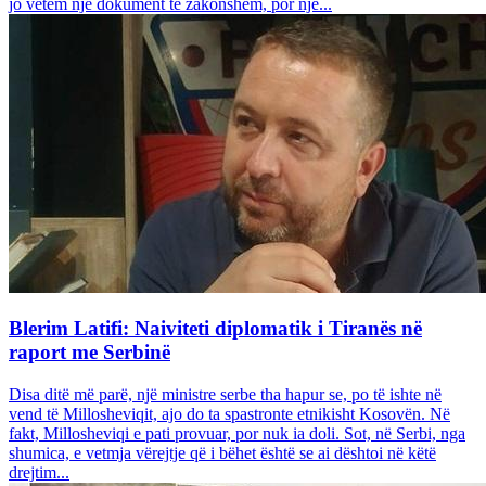
jo vetëm një dokument të zakonshëm, por një...
Blerim Latifi: Naiviteti diplomatik i Tiranës në
raport me Serbinë
Disa ditë më parë, një ministre serbe tha hapur se, po të ishte në
vend të Millosheviqit, ajo do ta spastronte etnikisht Kosovën. Në
fakt, Millosheviqi e pati provuar, por nuk ia doli. Sot, në Serbi, nga
shumica, e vetmja vërejtje që i bëhet është se ai dështoi në këtë
drejtim...