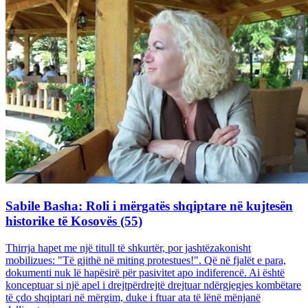
Sabile Basha: Roli i mërgatës shqiptare në kujtesën
historike të Kosovës (55)
Thirrja hapet me një titull të shkurtër, por jashtëzakonisht
mobilizues: "Të gjithë në miting protestues!". Që në fjalët e para,
dokumenti nuk lë hapësirë për pasivitet apo indiferencë. Ai është
konceptuar si një apel i drejtpërdrejtë drejtuar ndërgjegjes kombëtare
të çdo shqiptari në mërgim, duke i ftuar ata të lënë mënjanë