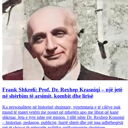
Frank Shkreli: Prof. Dr. Rexhep Krasniqi – një jetë
në shërbim të arsimit, kombit dhe lirisë
Ka personalitete në historinë shqiptare, veprimtaria e të cilëve nuk
mund të matet vetëm me postet që mbajtën apo me librat që kanë
shkruar. Jeta e tyre ishte një mision. I tillë ishte Dr. Rexhep Krasniqi
– historian, pedagog, publicist, burrë shteti dhe një nga udhëheqësit
më të shquar të mërgatës politike antikomuniste shqiptare...