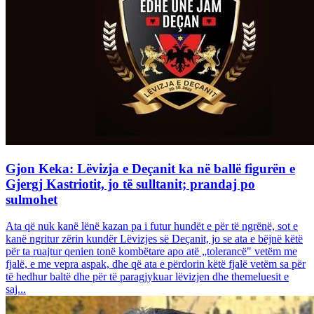
Gjon Keka: Lëvizja e Deçanit ka në ballë figurën e
Gjergj Kastriotit, jo të sulltanit; prandaj po
sulmohet
Ata që nuk kanë lënë kazan pa i futur hundët e për të ngrënë, sot e
kanë ngritur zërin kundër Lëvizjes së Deçanit, jo se ata e bëjnë këtë
për ta ruajtur qenien tonë kombëtare apo atë „tolerancë" vetëm me
fjalë, e me vepra aspak, dhe që ata e përdorin këtë fjalë vetëm sa për
të hedhur baltë dhe për të paragjykuar lëvizjen dhe themeluesit e
saj...