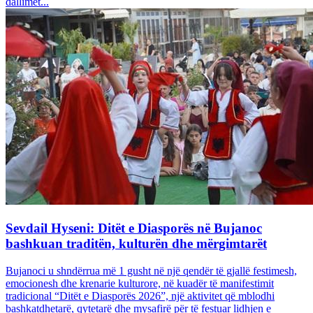
dallimet...
Sevdail Hyseni: Ditët e Diasporës në Bujanoc
bashkuan traditën, kulturën dhe mërgimtarët
Bujanoci u shndërrua më 1 gusht në një qendër të gjallë festimesh,
emocionesh dhe krenarie kulturore, në kuadër të manifestimit
tradicional “Ditët e Diasporës 2026”, një aktivitet që mblodhi
bashkatdhetarë, qytetarë dhe mysafirë për të festuar lidhjen e