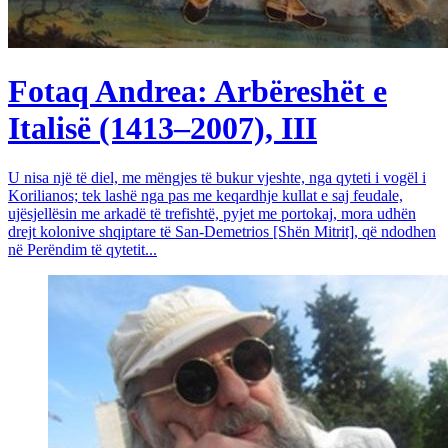
Fotaq Andrea: Arbëreshët e
Italisë (1413–2007), III
U nisa një të diel, me mëngjes të bukur vjeshte, nga qyteti i vogël i
Korilianos; tek lashë nga pas me keqardhje kullat e saj feudale,
ujësjellësin me arkadë të trefishtë, pyjet me portokaj, mora udhën
drejt kolonive shqiptare të San-Demetrios [Shën Mitrit], që ndodhen
në Perëndim të qytetit...