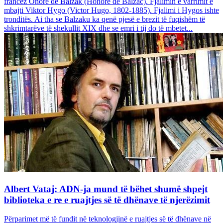
francez Onore dë Balzak (Honoré de Balzac). Fjalimin e varrimit e
mbajti Viktor Hygo (Victor Hugo, 1802-1885). Fjalimi i Hygos ishte
tronditës. Ai tha se Balzaku ka qenë pjesë e brezit të fuqishëm të
shkrimtarëve të shekullit XIX dhe se emri i tij do të mbetet...
Albert Vataj: ADN-ja mund të bëhet shumë shpejt
biblioteka e re e ruajtjes së të dhënave të njerëzimit
Përparimet më të fundit në teknologjinë e ruajtjes së të dhënave në