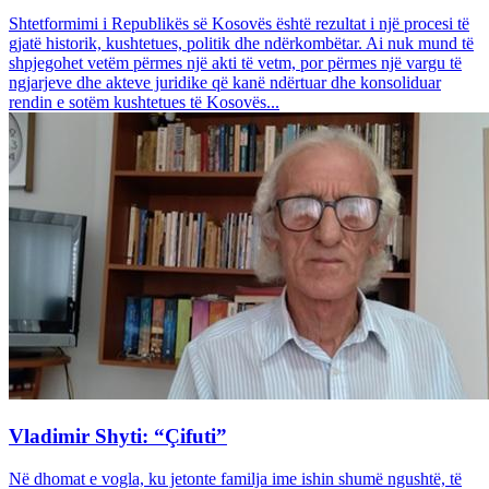
Shtetformimi i Republikës së Kosovës është rezultat i një procesi të
gjatë historik, kushtetues, politik dhe ndërkombëtar. Ai nuk mund të
shpjegohet vetëm përmes një akti të vetm, por përmes një vargu të
ngjarjeve dhe akteve juridike që kanë ndërtuar dhe konsoliduar
rendin e sotëm kushtetues të Kosovës...
Vladimir Shyti: “Çifuti”
Në dhomat e vogla, ku jetonte familja ime ishin shumë ngushtë, të