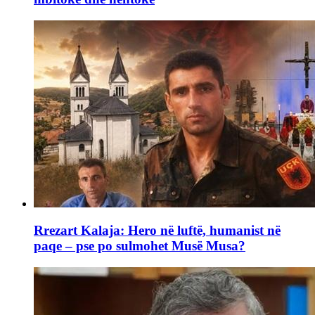
Rrezart Kalaja: Hero në luftë, humanist në
paqe – pse po sulmohet Musë Musa?