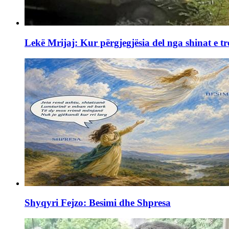
Lekë Mrijaj: Kur përgjegjësia del nga shinat e tr
Shyqyri Fejzo: Besimi dhe Shpresa