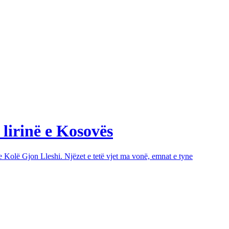
 lirinë e Kosovës
e Kolë Gjon Lleshi. Njëzet e tetë vjet ma vonë, emnat e tyne