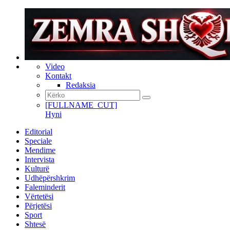
Video
Kontakt
Redaksia
[FULLNAME_CUT]
Hyni
Editorial
Speciale
Mendime
Intervista
Kulturë
Udhëpërshkrim
Faleminderit
Vërtetësi
Përjetësi
Sport
Shtesë