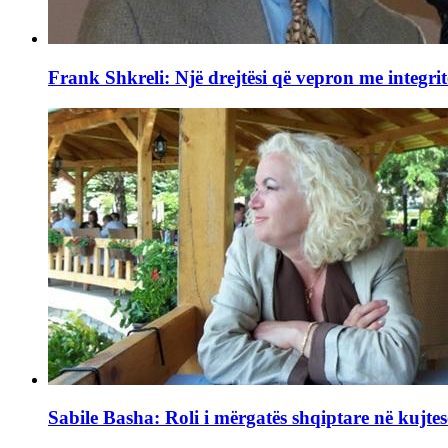
Frank Shkreli: Një drejtësi që vepron me integrit
Sabile Basha: Roli i mërgatës shqiptare në kujtes