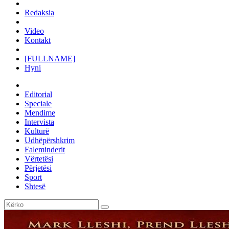
Redaksia
Video
Kontakt
[FULLNAME]
Hyni
Editorial
Speciale
Mendime
Intervista
Kulturë
Udhëpërshkrim
Faleminderit
Vërtetësi
Përjetësi
Sport
Shtesë