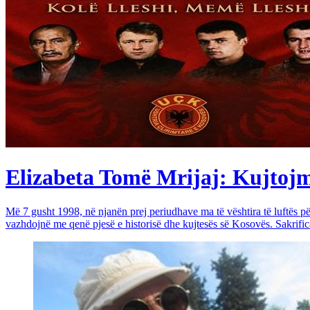
Elizabeta Tomë Mrijaj: Kujtojmë 
Më 7 gusht 1998, në njanën prej periudhave ma të vështira të luftës 
vazhdojnë me qenë pjesë e historisë dhe kujtesës së Kosovës. Sakrific