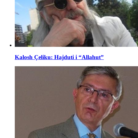
Kalosh Çeliku: Hajduti i “Allahut”