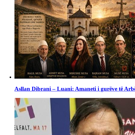
Asllan Dibrani – Luani: Amaneti i gurëve të Arbë