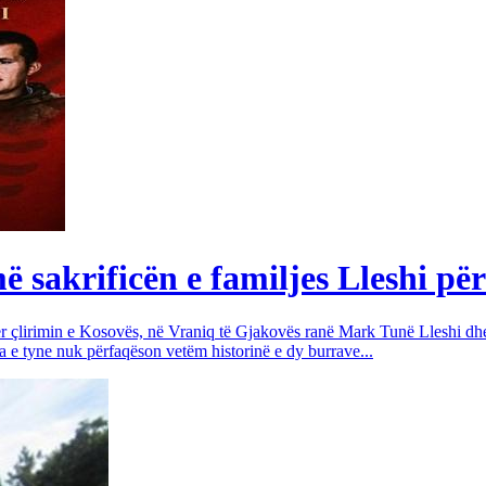
sakrificën e familjes Lleshi për
për çlirimin e Kosovës, në Vraniq të Gjakovës ranë Mark Tunë Lleshi dh
a e tyne nuk përfaqëson vetëm historinë e dy burrave...