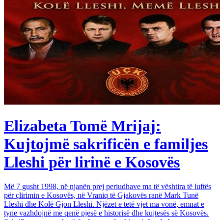
Elizabeta Tomë Mrijaj:
Kujtojmë sakrificën e familjes
Lleshi për lirinë e Kosovës
Më 7 gusht 1998, në njanën prej periudhave ma të vështira të luftës
për çlirimin e Kosovës, në Vraniq të Gjakovës ranë Mark Tunë
Lleshi dhe Kolë Gjon Lleshi. Njëzet e tetë vjet ma vonë, emnat e
tyne vazhdojnë me qenë pjesë e historisë dhe kujtesës së Kosovës.