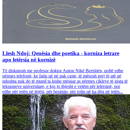
Llesh Ndoj: Qenësia dhe poetika - korniza letrare
apo letërsia në kornizë
Të diskutosh me profesor doktor Anton Nikë Berishën, qoftë edhe
përmes telefonit, ke fatin që në pak çaste, të mësosh prej tij atë që
ndoshta nuk do të mund ta kishe mësuar as përmes cikleve të gjata të
leksioneve universitare, e kjo jo thjesht e vetëm për letërsinë, por
edhe për jetën në tërësi, për besimin, për rolin që ka dija në jetën...