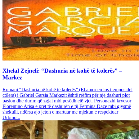
Xhelal Zejneli: “Dashuria në kohë të kolerës” –
Markez
Romani “Dashuria në kohë të kolerës” (El amor en los tiempos del
cólera) i Gabriel Garsia Markezit është rrëfim për një dashuri plot
pasion dhe durim që zgjat mbi pesëdhjetë vjet. Personazhi kryesor
Florentino Arisa e pret të dashurën e tij Fermina Daze mbi gjysmë
shekulli, ndërsa ajo jeton e martuar me mjekun e respektuar
Urbino...