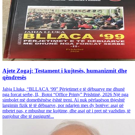
Ajete Zogaj: Testament i kujtesës, humanizmit dhe
qëndresës
Jahja Lluka, “BLLACA ‘99” Përjetimet e të dëbuarve me dhunë
nga forcat serbe, II, Botoi “Office Printy” Prishtinë, 2026 Një nga
simbolet më domethënëse është treni. Ai nuk përfaqëson thjeshtë
largimin fizik të të dëbuarve, por ndarjen mes dy botëve: asaj që
mbetet pas, e mbushur me kujtime, dhe asaj që i pret në vazhdim, të
panjohur dhe të pasigurtë...