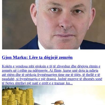
Gjon Marku: Lëre ta dëgjojë zemrën
Kokën e vendosa mbi gjoksin e tij të zhveshur dhe dëgjoja ritmin e
zemrës që i rrihte pa ndërprerje. Ai flinte, kurse unë doja ta ndieja
atë ritëm dhe të përkoja frymëmarrjen time me të tijën, të thellë e të
ngadaltë, si frymëmarrja e një dragoi. Jashtë mureve të dhomës sonë
të fjetjes shtrihej një natë e errët e e trazuar, ku...