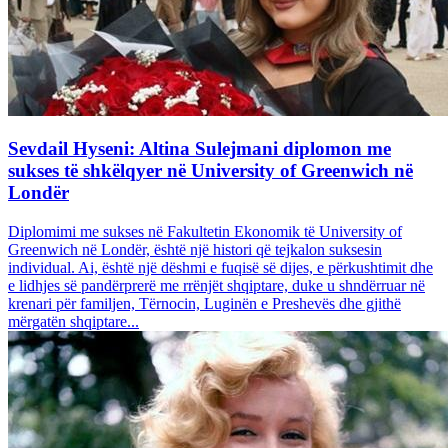
Sevdail Hyseni: Altina Sulejmani diplomon me
sukses të shkëlqyer në University of Greenwich në
Londër
Diplomimi me sukses në Fakultetin Ekonomik të University of
Greenwich në Londër, është një histori që tejkalon suksesin
individual. Ai, është një dëshmi e fuqisë së dijes, e përkushtimit dhe
e lidhjes së pandërprerë me rrënjët shqiptare, duke u shndërruar në
krenari për familjen, Tërnocin, Luginën e Preshevës dhe gjithë
mërgatën shqiptare...