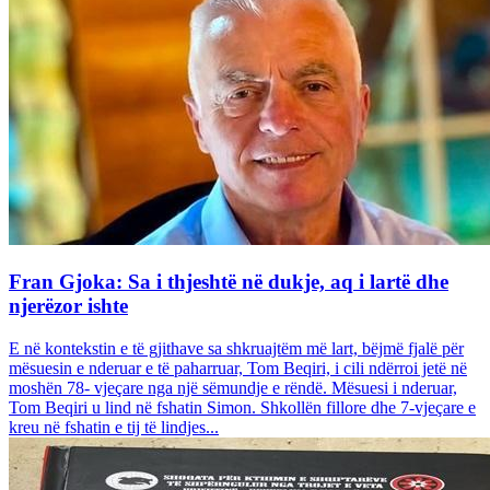
Fran Gjoka: Sa i thjeshtë në dukje, aq i lartë dhe
njerëzor ishte
E në kontekstin e të gjithave sa shkruajtëm më lart, bëjmë fjalë për
mësuesin e nderuar e të paharruar, Tom Beqiri, i cili ndërroi jetë në
moshën 78- vjeçare nga një sëmundje e rëndë. Mësuesi i nderuar,
Tom Beqiri u lind në fshatin Simon. Shkollën fillore dhe 7-vjeçare e
kreu në fshatin e tij të lindjes...