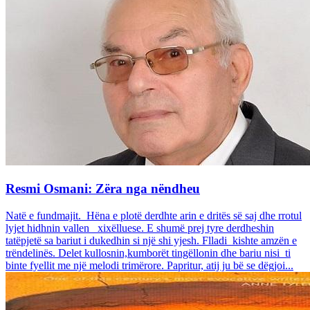
Resmi Osmani: Zëra nga nëndheu
Natë e fundmajit. Hëna e plotë derdhte arin e dritës së saj dhe rrotul
lyjet hidhnin vallen xixëlluese. E shumë prej tyre derdheshin
tatëpjetë sa bariut i dukedhin si një shi yjesh. Flladi kishte amzën e
trëndelinës. Delet kullosnin,kumborët tingëllonin dhe bariu nisi ti
binte fyellit me një melodi trimërore. Papritur, atij ju bë se dëgjoi...