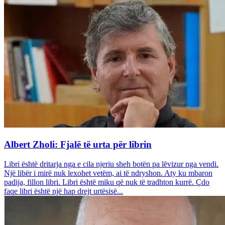
Albert Zholi: Fjalë të urta për librin
Libri është dritarja nga e cila njeriu sheh botën pa lëvizur nga vendi.
Një libër i mirë nuk lexohet vetëm, ai të ndryshon. Aty ku mbaron
padija, fillon libri. Libri është miku që nuk të tradhton kurrë. Çdo
faqe libri është një hap drejt urtësisë...