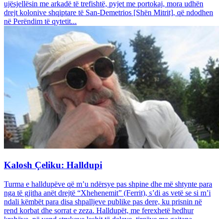
ujësjellësin me arkadë të trefishtë, pyjet me portokaj, mora udhën
drejt kolonive shqiptare të San-Demetrios [Shën Mitrit], që ndodhen
në Perëndim të qytetit...
Kalosh Çeliku: Halldupi
Turma e halldupëve që m’u ndërsye pas shpine dhe më shtynte para
nga të gjitha anët drejtë “Xhehenemit” (Ferrit), s’di as vetë se si m’i
ndali këmbët para disa shpalljeve publike pas dere, ku prisnin në
rend korbat dhe sorrat e zeza. Halldupët, me ferexhetë hedhur