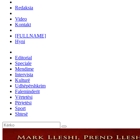
Redaksia
Video
Kontakt
[FULLNAME]
Hyni
Editorial
Speciale
Mendime
Intervista
Kulturë
Udhëpërshkrim
Faleminderit
Vërtetësi
Përjetësi
Sport
Shtesë