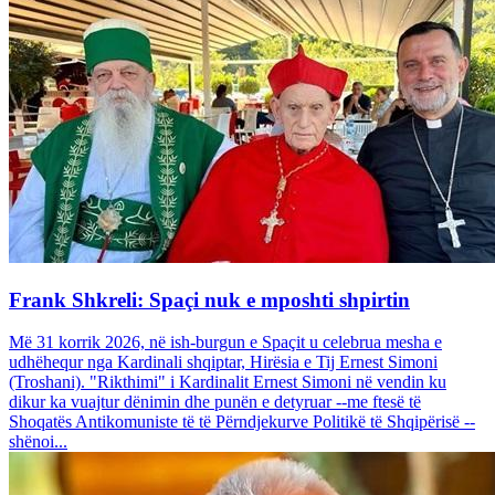
Frank Shkreli: Spaçi nuk e mposhti shpirtin
Më 31 korrik 2026, në ish-burgun e Spaçit u celebrua mesha e
udhëhequr nga Kardinali shqiptar, Hirësia e Tij Ernest Simoni
(Troshani). "Rikthimi" i Kardinalit Ernest Simoni në vendin ku
dikur ka vuajtur dënimin dhe punën e detyruar --me ftesë të
Shoqatës Antikomuniste të të Përndjekurve Politikë të Shqipërisë --
shënoi...