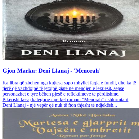
Gjon Marku: Deni Llanaj - 'Menorah'
Ka libra që zbehen nga kujtesa sapo mbyllet faqja e fundit, dhe ka të
tjerë që vazhdojnë të jetojnë gjatë në mendjen e lexuesit, sepse
personazhet e tyre bëhen pjesë e reflektimeve të përditshme.
Pikërisht kësaj kategorie i përket romani "Menorah" i shkrimtarit
Deni Llanaj - një vepër që nuk të fton thjesht të ndjekësh...