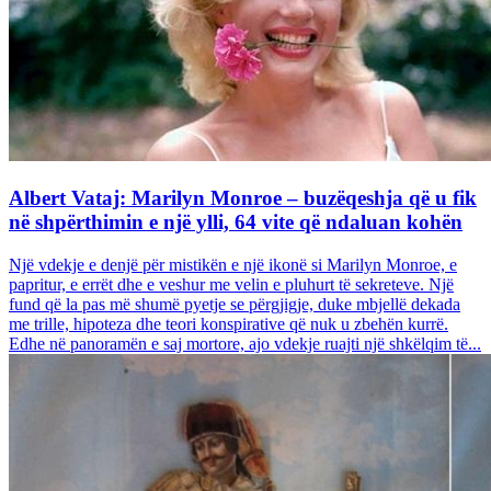
Albert Vataj: Marilyn Monroe – buzëqeshja që u fik
në shpërthimin e një ylli, 64 vite që ndaluan kohën
Një vdekje e denjë për mistikën e një ikonë si Marilyn Monroe, e
papritur, e errët dhe e veshur me velin e pluhurt të sekreteve. Një
fund që la pas më shumë pyetje se përgjigje, duke mbjellë dekada
me trille, hipoteza dhe teori konspirative që nuk u zbehën kurrë.
Edhe në panoramën e saj mortore, ajo vdekje ruajti një shkëlqim të...