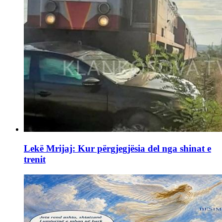
Lekë Mrijaj: Kur përgjegjësia del nga shinat e
trenit