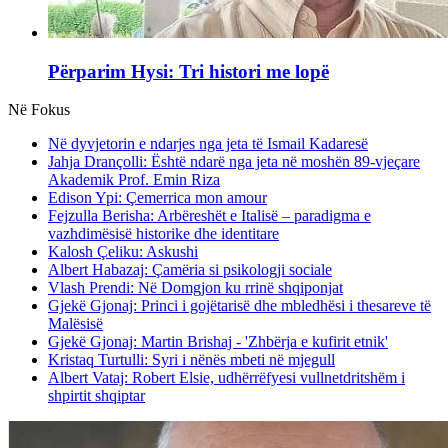
Përparim Hysi: Tri histori me lopë
Në Fokus
Në dyvjetorin e ndarjes nga jeta të Ismail Kadaresë
Jahja Drançolli: Është ndarë nga jeta në moshën 89-vjeçare
Akademik Prof. Emin Riza
Edison Ypi: Çemerrica mon amour
Fejzulla Berisha: Arbëreshët e Italisë – paradigma e
vazhdimësisë historike dhe identitare
Kalosh Çeliku: Askushi
Albert Habazaj: Çamëria si psikologji sociale
Vlash Prendi: Në Domgjon ku rrinë shqiponjat
Gjekë Gjonaj: Princi i gojëtarisë dhe mbledhësi i thesareve të
Malësisë
Gjekë Gjonaj: Martin Brishaj - 'Zhbërja e kufirit etnik'
Kristaq Turtulli: Syri i nënës mbeti në mjegull
Albert Vataj: Robert Elsie, udhërrëfyesi vullnetdritshëm i
shpirtit shqiptar