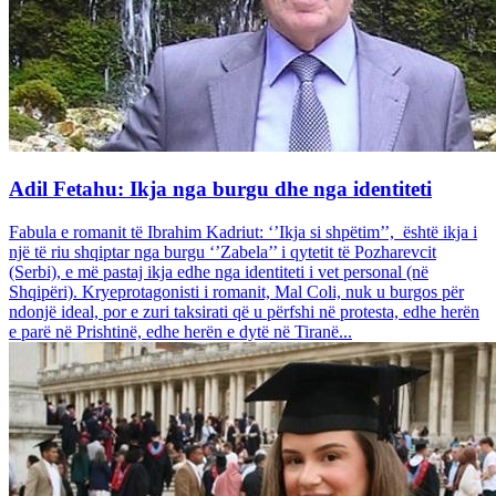
Adil Fetahu: Ikja nga burgu dhe nga identiteti
Fabula e romanit të Ibrahim Kadriut: ‘’Ikja si shpëtim’’, është ikja i
një të riu shqiptar nga burgu ‘’Zabela’’ i qytetit të Pozharevcit
(Serbi), e më pastaj ikja edhe nga identiteti i vet personal (në
Shqipëri). Kryeprotagonisti i romanit, Mal Coli, nuk u burgos për
ndonjë ideal, por e zuri taksirati që u përfshi në protesta, edhe herën
e parë në Prishtinë, edhe herën e dytë në Tiranë...