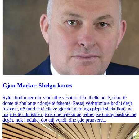
Gjon Marku: Shelgu lotues
Sytë i hodhi përmbi zabel dhe vështroi diku thellë në të, sikur të
donte të zbulonte ndonjë të fshehtë. Pastaj vështrimin e hodhi drejt
fushave, në fund të të cilave gjendej njëri nga plepat shekullorë, në
majë të të cilit ishte një çerdhe lejleku që, edhe pse tundej bashkë me
degët, nuk i ndahej dot atij vendi, dhe çdo pranverë...