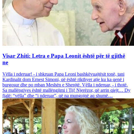
Visar Zhiti: Letra e Papa Leonit është për të gjithë
ne
Vëlla i nderuar! - i shkruan Papa Leoni bashkëvuajtësit tonë, tani
Kardinalit dom Ernest Simoni, që është rikthyer atje ku ka qenë i
burgosur dhe po mban Meshën e Shenjtë. Vëlla i nderuar, - i thotë.
Sa mallëngjyes është mallëngjimi i Tij! Njerëzor, që arrin qiejt… Dy
fjalë: “vëlla” dhe “i nderuar”, që na mungojnë aq shumë…