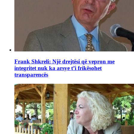
Frank Shkreli: Një drejtësi që vepron me
integritet nuk ka arsye t’i frikësohet
transparencës