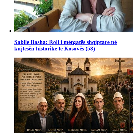
Sabile Basha: Roli i mërgatës shqiptare në
kujtesën historike të Kosovës (58)