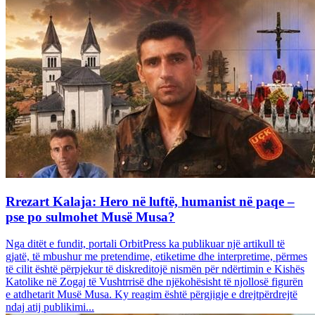
Rrezart Kalaja: Hero në luftë, humanist në paqe –
pse po sulmohet Musë Musa?
Nga ditët e fundit, portali OrbitPress ka publikuar një artikull të
gjatë, të mbushur me pretendime, etiketime dhe interpretime, përmes
të cilit është përpjekur të diskreditojë nismën për ndërtimin e Kishës
Katolike në Zogaj të Vushtrrisë dhe njëkohësisht të njollosë figurën
e atdhetarit Musë Musa. Ky reagim është përgjigje e drejtpërdrejtë
ndaj atij publikimi...