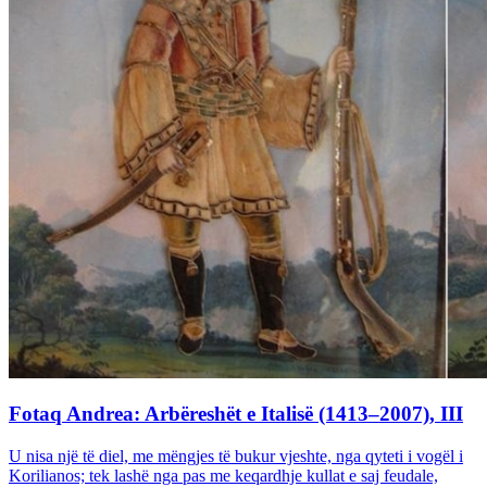
Fotaq Andrea: Arbëreshët e Italisë (1413–2007), III
U nisa një të diel, me mëngjes të bukur vjeshte, nga qyteti i vogël i
Korilianos; tek lashë nga pas me keqardhje kullat e saj feudale,