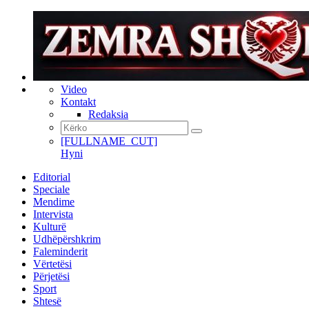
Video
Kontakt
Redaksia
[FULLNAME_CUT]
Hyni
Editorial
Speciale
Mendime
Intervista
Kulturë
Udhëpërshkrim
Faleminderit
Vërtetësi
Përjetësi
Sport
Shtesë