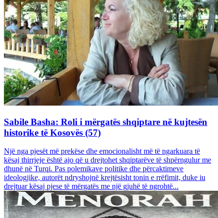
Sabile Basha: Roli i mërgatës shqiptare në kujtesën
historike të Kosovës (57)
Një nga pjesët më prekëse dhe emocionalisht më të ngarkuara të
kësaj thirrjeje është ajo që u drejtohet shqiptarëve të shpërngulur me
dhunë në Turqi. Pas polemikave politike dhe përcaktimeve
ideologjike, autorët ndryshojnë krejtësisht tonin e rrëfimit, duke iu
drejtuar kësaj pjese të mërgatës me një gjuhë të ngrohtë...