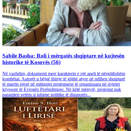
Sabile Basha: Roli i mërgatës shqiptare në kujtesën
historike të Kosovës (56)
Në vazhdim, dokumenti merr karakterin e një apeli të përgjithshëm
kombëtar. Autorët u bëjnë thirrje të gjithë atyre që ndihen shqiptarë
të marrin pjesë në mitingjet protestuese të organizuara në qytetet
kryesore të Evropës Perëndimore. Në këtë mënyrë, protestat nuk
paraqiten vetëm si tubime politike të diasporës...