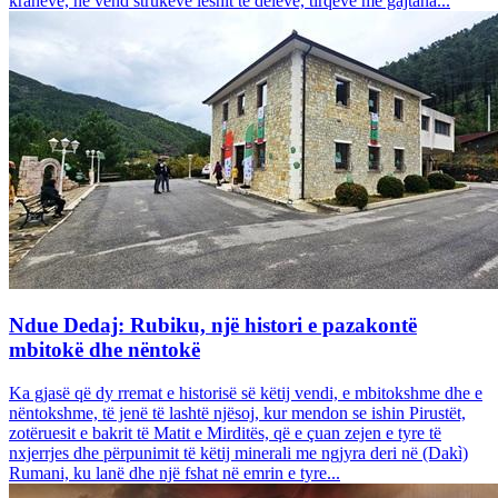
krahëve, në vend strukeve leshit të deleve, tirqëve me gajtana...
Ndue Dedaj: Rubiku, një histori e pazakontë
mbitokë dhe nëntokë
Ka gjasë që dy rremat e historisë së këtij vendi, e mbitokshme dhe e
nëntokshme, të jenë të lashtë njësoj, kur mendon se ishin Pirustët,
zotëruesit e bakrit të Matit e Mirditës, që e çuan zejen e tyre të
nxjerrjes dhe përpunimit të këtij minerali me ngjyra deri në (Dakì)
Rumani, ku lanë dhe një fshat në emrin e tyre...