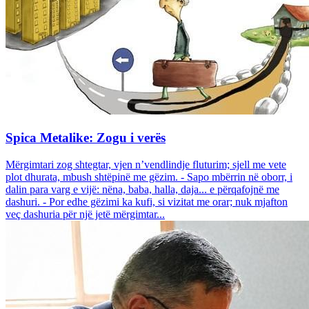
Spica Metalike: Zogu i verës
Mërgimtari zog shtegtar, vjen n’vendlindje fluturim; sjell me vete
plot dhurata, mbush shtëpinë me gëzim. - Sapo mbërrin në oborr, i
dalin para varg e vijë: nëna, baba, halla, daja... e përqafojnë me
dashuri. - Por edhe gëzimi ka kufi, si vizitat me orar; nuk mjafton
veç dashuria për një jetë mërgimtar...