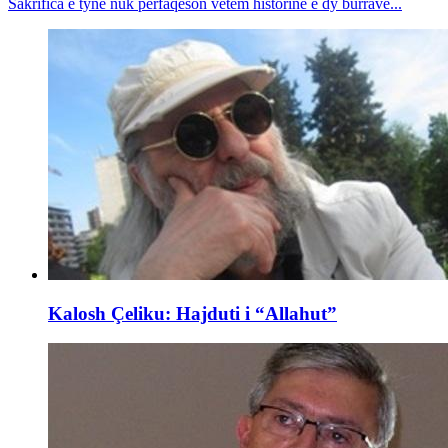
Sakrifica e tyne nuk përfaqëson vetëm historinë e dy burrave...
Kalosh Çeliku: Hajduti i “Allahut”