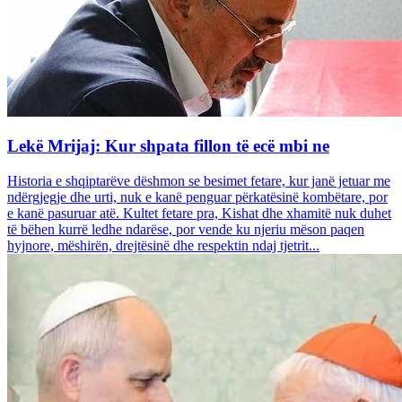
Lekë Mrijaj: Kur shpata fillon të ecë mbi ne
Historia e shqiptarëve dëshmon se besimet fetare, kur janë jetuar me
ndërgjegje dhe urti, nuk e kanë penguar përkatësinë kombëtare, por
e kanë pasuruar atë. Kultet fetare pra, Kishat dhe xhamitë nuk duhet
të bëhen kurrë ledhe ndarëse, por vende ku njeriu mëson paqen
hyjnore, mëshirën, drejtësinë dhe respektin ndaj tjetrit...