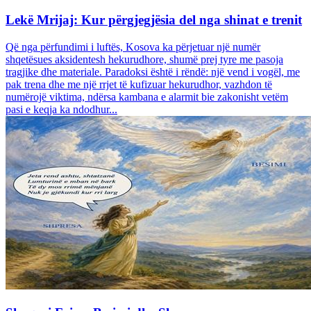
Lekë Mrijaj: Kur përgjegjësia del nga shinat e trenit
Që nga përfundimi i luftës, Kosova ka përjetuar një numër
shqetësues aksidentesh hekurudhore, shumë prej tyre me pasoja
tragjike dhe materiale. Paradoksi është i rëndë: një vend i vogël, me
pak trena dhe me një rrjet të kufizuar hekurudhor, vazhdon të
numërojë viktima, ndërsa kambana e alarmit bie zakonisht vetëm
pasi e keqja ka ndodhur...