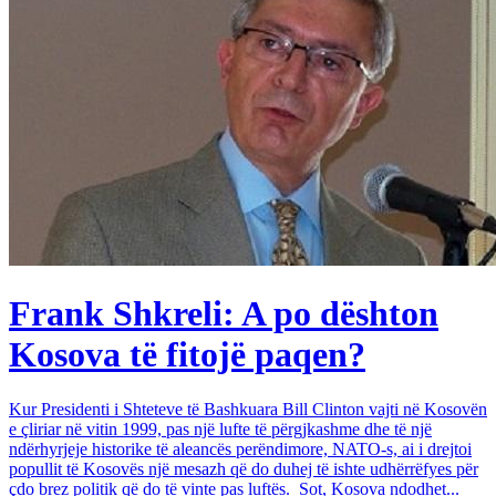
Frank Shkreli: A po dështon
Kosova të fitojë paqen?
Kur Presidenti i Shteteve të Bashkuara Bill Clinton vajti në Kosovën
e çliriar në vitin 1999, pas një lufte të përgjkashme dhe të një
ndërhyrjeje historike të aleancës perëndimore, NATO-s, ai i drejtoi
popullit të Kosovës një mesazh që do duhej të ishte udhërrëfyes për
çdo brez politik që do të vinte pas luftës. Sot, Kosova ndodhet...