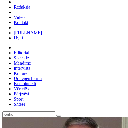
Redaksia
Video
Kontakt
[FULLNAME]
Hyni
Editorial
Speciale
Mendime
Intervista
Kulturë
Udhëpërshkrim
Faleminderit
Vërtetësi
Përjetësi
Sport
Shtesë