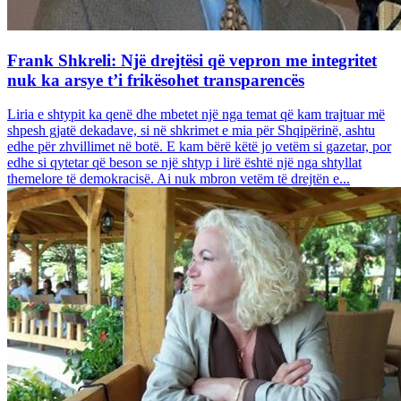
Frank Shkreli: Një drejtësi që vepron me integritet
nuk ka arsye t’i frikësohet transparencës
Liria e shtypit ka qenë dhe mbetet një nga temat që kam trajtuar më
shpesh gjatë dekadave, si në shkrimet e mia për Shqipërinë, ashtu
edhe për zhvillimet në botë. E kam bërë këtë jo vetëm si gazetar, por
edhe si qytetar që beson se një shtyp i lirë është një nga shtyllat
themelore të demokracisë. Ai nuk mbron vetëm të drejtën e...