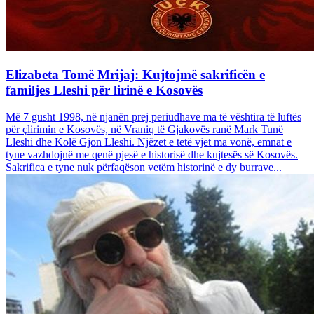
Elizabeta Tomë Mrijaj: Kujtojmë sakrificën e
familjes Lleshi për lirinë e Kosovës
Më 7 gusht 1998, në njanën prej periudhave ma të vështira të luftës
për çlirimin e Kosovës, në Vraniq të Gjakovës ranë Mark Tunë
Lleshi dhe Kolë Gjon Lleshi. Njëzet e tetë vjet ma vonë, emnat e
tyne vazhdojnë me qenë pjesë e historisë dhe kujtesës së Kosovës.
Sakrifica e tyne nuk përfaqëson vetëm historinë e dy burrave...