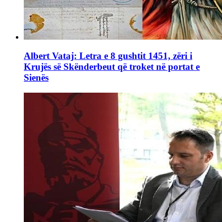
Albert Vataj: Letra e 8 gushtit 1451, zëri i
Krujës së Skënderbeut që troket në portat e
Sienës