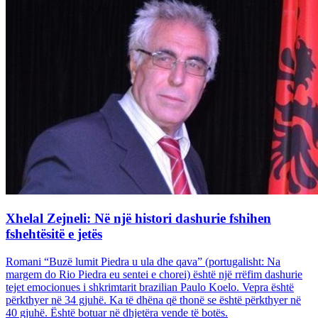
Xhelal Zejneli: Në një histori dashurie fshihen
fshehtësitë e jetës
Romani “Buzë lumit Piedra u ula dhe qava” (portugalisht: Na
margem do Rio Piedra eu sentei e chorei) është një rrëfim dashurie
tejet emocionues i shkrimtarit brazilian Paulo Koelo. Vepra është
përkthyer në 34 gjuhë. Ka të dhëna që thonë se është përkthyer në
40 gjuhë. Është botuar në dhjetëra vende të botës.