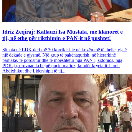
Idriz Zeqiraj: Kallauzi Isa Mustafa, me klanorët e
tij, në ethe për rikthimin e PAN-it në pushtet!
Situata në LDK deri më 30 korrik ishte në krizën më të thellë, gjatë
një dekade e gjysmë. Një grup të pakënaqurish, në hierarkinë
partiake, të porositur dhe të mbështetur nga PAN-i, sidomos, nga
PDK-ja, provuan ta bëjnë puçin mafioz, kundër kryetarit Lumir
Abdixhikut dhe Lidershipit të tij.,,