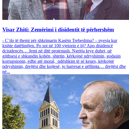
Visar Zhiti: Zemërimi i disidentit të përhershëm
- Ç’do të themi për shkrimarin Kasëm Trebeshina? – pyesja kur
kishte datëlindjen. Po sot në 100 vjetorin e tij? Apo disidencë
dcisidencës… Jemi në ditë protestash. Ngritja krye duhet, që
gjithsesi e shkundin kohën, shtetin, kërkojnë ndryshimin, godasin
korrupsionin, edhe atë moral, ndëshkim të së keqes, kërkojnë
ndryshimin, drejtësi dhe kujtesë, jo harresat e qëllimta… drejtësi dhe
në...