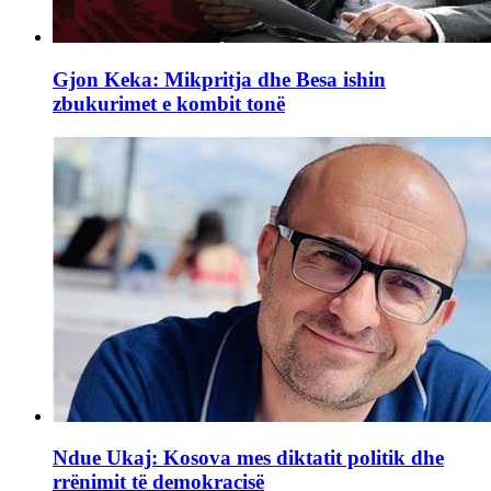
Gjon Keka: Mikpritja dhe Besa ishin
zbukurimet e kombit tonë
Ndue Ukaj: Kosova mes diktatit politik dhe
rrënimit të demokracisë