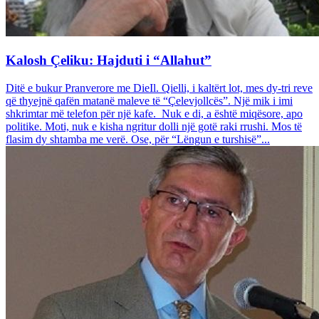
Kalosh Çeliku: Hajduti i “Allahut”
Ditë e bukur Pranverore me DieIl. Qielli, i kaltërt lot, mes dy-tri reve
që thyejnë qafën matanë maleve të “Çelevjollcës”. Një mik i imi
shkrimtar më telefon për një kafe. Nuk e di, a është miqësore, apo
politike. Moti, nuk e kisha ngritur dolli një gotë raki rrushi. Mos të
flasim dy shtamba me verë. Ose, për “Lëngun e turshisë”...