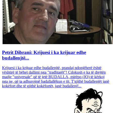
Petrit Dibrani: Krijuesi i ka krijuar edhe
budallenjtë...
Krijuesi i ka krijuar edhe budallenjtë, prandaj ndonjëherë është
vështirë të bëhet dallimi nga "tradhtarët"! Çdokush e ka të drejtën
madje "universale" që të jetë BUDALLA, mirëpo (JO) të kërkoj
nga ne, që ta adhurojmë badallallëkun e tij. T'gjithë budallenjët janë
kokëfort dhe të gjithë kokëfortët, janë budallenj!...