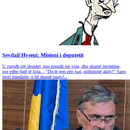
Sevdail Hyseni: Misioni i deputetit
U zgjodh një deputet, nga populli me vota, dha shumë premtime,
por edhe fjalë të kota. - “Do të jem zëri juaj, gjithmonë aktiv!” Sapo
mori mandatin, u bë shumë pasiv!...