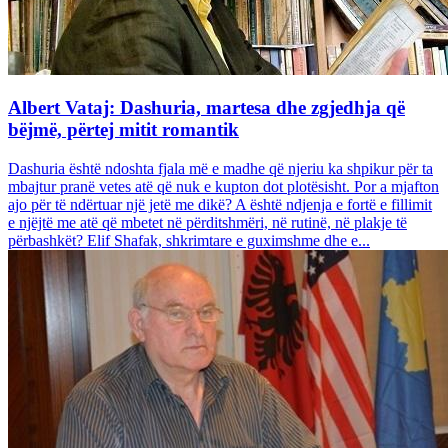
Albert Vataj: Dashuria, martesa dhe zgjedhja që
bëjmë, përtej mitit romantik
Dashuria është ndoshta fjala më e madhe që njeriu ka shpikur për ta
mbajtur pranë vetes atë që nuk e kupton dot plotësisht. Por a mjafton
ajo për të ndërtuar një jetë me dikë? A është ndjenja e fortë e fillimit
e njëjtë me atë që mbetet në përditshmëri, në rutinë, në plakje të
përbashkët? Elif Shafak, shkrimtare e guximshme dhe e...