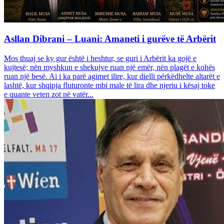
Asllan Dibrani – Luani: Amaneti i gurëve të Arbërit
Mos thuaj se ky gur është i heshtur, se guri i Arbërit ka gojë e
kujtesë; nën myshkun e shekujve ruan një emër, nën plagët e kohës
ruan një besë. Ai i ka parë agimet ilire, kur dielli përkëdhelte altarët e
lashtë, kur shqipja fluturonte mbi male të lira dhe njeriu i kësaj toke
e quante veten zot në vatër...