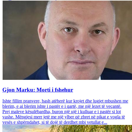
Gjon Marku: Morti i fshehur
Ishte fillim pranvere, bash atëherë kur krojet dhe lugjet mbushen me
blerim, e ai blerim ishte i pastër e i qartë, me një lezet të veçantë.
Prej maleve kësulëbardha, buron një ujë i kulluar e i pastër si lot
vashe. Mëngjesi merr jetë me një ylber që zbret në pikat e vogla të
vesës e shpërndahet, si të dojë të derdhet mbi vetullat e...