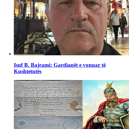
Isuf B. Bajrami: Gardianët e vonuar të
Kushtetutës