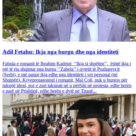
Adil Fetahu: Ikja nga burgu dhe nga identiteti
Fabula e romanit të Ibrahim Kadriut: ‘’Ikja si shpëtim’’, është ikja i
një të riu shqiptar nga burgu ‘’Zabela’’ i qytetit të Pozharevcit
(Serbi), e më pastaj ikja edhe nga identiteti i vet personal (në
Shqipëri). Kryeprotagonisti i romanit, Mal Coli, nuk u burgos për
ndonjë ideal, por e zuri taksirati që u përfshi në protesta, edhe herën
e parë në Prishtinë, edhe herën e dytë në Tiranë...