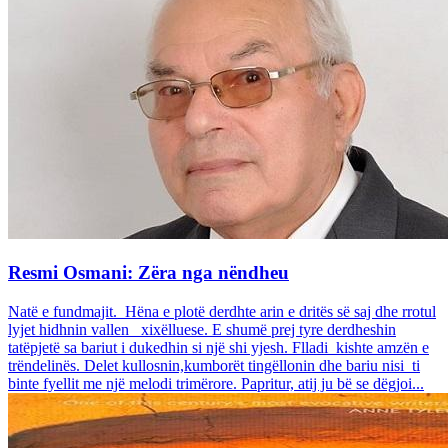
Resmi Osmani: Zëra nga nëndheu
Natë e fundmajit. Hëna e plotë derdhte arin e dritës së saj dhe rrotul
lyjet hidhnin vallen xixëlluese. E shumë prej tyre derdheshin
tatëpjetë sa bariut i dukedhin si një shi yjesh. Flladi kishte amzën e
trëndelinës. Delet kullosnin,kumborët tingëllonin dhe bariu nisi ti
binte fyellit me një melodi trimërore. Papritur, atij ju bë se dëgjoi...