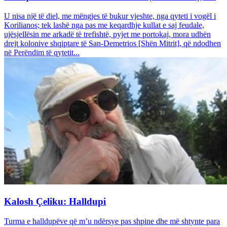
U nisa një të diel, me mëngjes të bukur vjeshte, nga qyteti i vogël i
Korilianos; tek lashë nga pas me keqardhje kullat e saj feudale,
ujësjellësin me arkadë të trefishtë, pyjet me portokaj, mora udhën
drejt kolonive shqiptare të San-Demetrios [Shën Mitrit], që ndodhen
në Perëndim të qytetit...
Kalosh Çeliku: Halldupi
Turma e halldupëve që m’u ndërsye pas shpine dhe më shtynte para