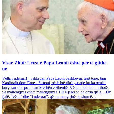
Visar Zhiti: Letra e Papa Leonit është për të gjithë
ne
Vëlla i nderuar! - i shkruan Papa Leoni bashkëvuajtësit tonë, tani
Kardinalit dom Ernest Simoni, që është rikthyer atje ku ka qenë i
burgosur dhe po mban Meshën e Shenjtë. Vëlla i nderuar, - i thotë.
Sa mallëngjyes është mallëngjimi i Tij! Njerëzor, që arrin qiejt… Dy
fjalë: “vëlla” dhe “i nderuar”, që na mungojnë aq shumë…