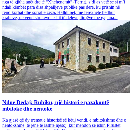
nga të gjitha anët drejtë “Xhehenemit” (Ferrit), s’di as vetë se si m’i
ndali këmbët para disa shpalljeve publike pas dere, ku prisnin në
rend korbat dhe sorrat e zeza. Halldupët, me ferexhetë hedhur
krahëve, në vend strukeve leshit të deleve, tirqëve me gajtana...
Ndue Dedaj: Rubiku, një histori e pazakontë
mbitokë dhe nëntokë
Ka gjasë që dy rremat e historisë së këtij vendi, e mbitokshme dhe e
nëntokshme, të jenë të lashtë njësoj, kur mendon se ishin Pirustët,