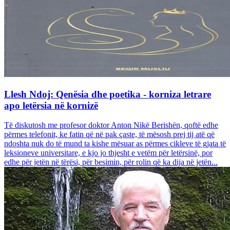
Llesh Ndoj: Qenësia dhe poetika - korniza letrare
apo letërsia në kornizë
Të diskutosh me profesor doktor Anton Nikë Berishën, qoftë edhe
përmes telefonit, ke fatin që në pak çaste, të mësosh prej tij atë që
ndoshta nuk do të mund ta kishe mësuar as përmes cikleve të gjata të
leksioneve universitare, e kjo jo thjesht e vetëm për letërsinë, por
edhe për jetën në tërësi, për besimin, për rolin që ka dija në jetën...