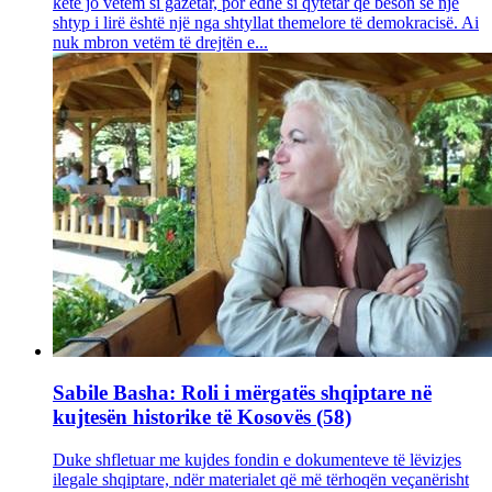
këtë jo vetëm si gazetar, por edhe si qytetar që beson se një
shtyp i lirë është një nga shtyllat themelore të demokracisë. Ai
nuk mbron vetëm të drejtën e...
Sabile Basha: Roli i mërgatës shqiptare në
kujtesën historike të Kosovës (58)
Duke shfletuar me kujdes fondin e dokumenteve të lëvizjes
ilegale shqiptare, ndër materialet që më tërhoqën veçanërisht