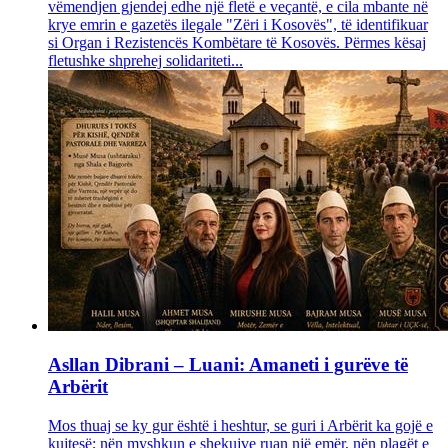
vëmendjen gjendej edhe një fletë e veçantë, e cila mbante në
krye emrin e gazetës ilegale "Zëri i Kosovës", të identifikuar
si Organ i Rezistencës Kombëtare të Kosovës. Përmes kësaj
fletushke shprehej solidariteti...
Asllan Dibrani – Luani: Amaneti i gurëve të
Arbërit
Mos thuaj se ky gur është i heshtur, se guri i Arbërit ka gojë e
kujtesë; nën myshkun e shekujve ruan një emër, nën plagët e