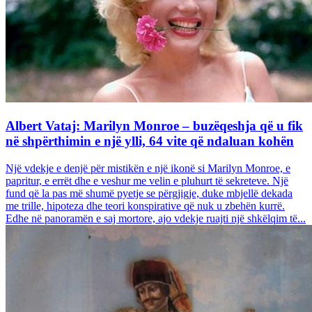
Albert Vataj: Marilyn Monroe – buzëqeshja që u fik
në shpërthimin e një ylli, 64 vite që ndaluan kohën
Një vdekje e denjë për mistikën e një ikonë si Marilyn Monroe, e
papritur, e errët dhe e veshur me velin e pluhurt të sekreteve. Një
fund që la pas më shumë pyetje se përgjigje, duke mbjellë dekada
me trille, hipoteza dhe teori konspirative që nuk u zbehën kurrë.
Edhe në panoramën e saj mortore, ajo vdekje ruajti një shkëlqim të...