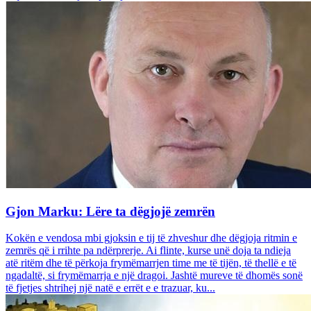
Gjon Marku: Lëre ta dëgjojë zemrën
Kokën e vendosa mbi gjoksin e tij të zhveshur dhe dëgjoja ritmin e
zemrës që i rrihte pa ndërprerje. Ai flinte, kurse unë doja ta ndieja
atë ritëm dhe të përkoja frymëmarrjen time me të tijën, të thellë e të
ngadaltë, si frymëmarrja e një dragoi. Jashtë mureve të dhomës sonë
të fjetjes shtrihej një natë e errët e e trazuar, ku...