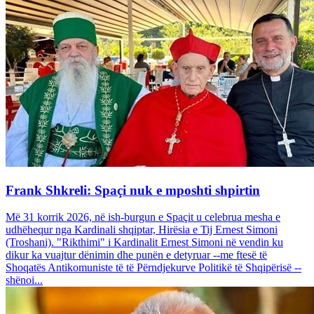
Frank Shkreli: Spaçi nuk e mposhti shpirtin
Më 31 korrik 2026, në ish-burgun e Spaçit u celebrua mesha e
udhëhequr nga Kardinali shqiptar, Hirësia e Tij Ernest Simoni
(Troshani). "Rikthimi" i Kardinalit Ernest Simoni në vendin ku
dikur ka vuajtur dënimin dhe punën e detyruar --me ftesë të
Shoqatës Antikomuniste të të Përndjekurve Politikë të Shqipërisë --
shënoi...