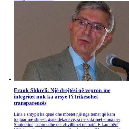
Frank Shkreli: Një drejtësi që vepron me
integritet nuk ka arsye t’i frikësohet
transparencës
Liria e shtypit ka qenë dhe mbetet një nga temat që kam
trajtuar më shpesh gjatë dekadave, si në shkrimet e mia për
Shqipërinë, ashtu edhe për zhvillimet në botë. E kam bërë