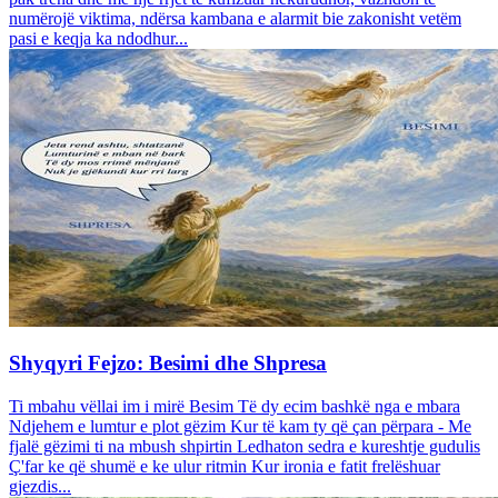
numërojë viktima, ndërsa kambana e alarmit bie zakonisht vetëm
pasi e keqja ka ndodhur...
Shyqyri Fejzo: Besimi dhe Shpresa
Ti mbahu vëllai im i mirë Besim Të dy ecim bashkë nga e mbara
Ndjehem e lumtur e plot gëzim Kur të kam ty që çan përpara - Me
fjalë gëzimi ti na mbush shpirtin Ledhaton sedra e kureshtje gudulis
Ç'far ke që shumë e ke ulur ritmin Kur ironia e fatit frelëshuar
gjezdis...