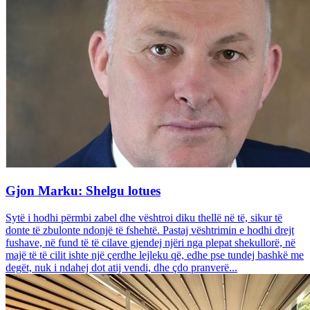
Gjon Marku: Shelgu lotues
Sytë i hodhi përmbi zabel dhe vështroi diku thellë në të, sikur të
donte të zbulonte ndonjë të fshehtë. Pastaj vështrimin e hodhi drejt
fushave, në fund të të cilave gjendej njëri nga plepat shekullorë, në
majë të të cilit ishte një çerdhe lejleku që, edhe pse tundej bashkë me
degët, nuk i ndahej dot atij vendi, dhe çdo pranverë...