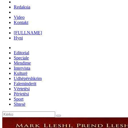
Redaksia
Video
Kontakt
[FULLNAME]
Hyni
Editorial
Speciale
Mendime
Intervista
Kulturë
Udhëpërshkrim
Faleminderit
Vërtetësi
Përjetësi
Sport
Shtesë