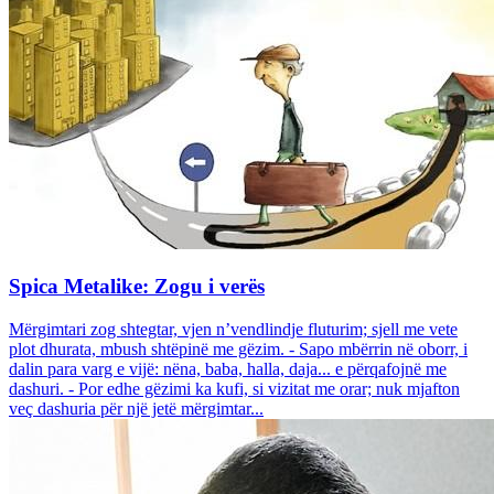
Spica Metalike: Zogu i verës
Mërgimtari zog shtegtar, vjen n’vendlindje fluturim; sjell me vete
plot dhurata, mbush shtëpinë me gëzim. - Sapo mbërrin në oborr, i
dalin para varg e vijë: nëna, baba, halla, daja... e përqafojnë me
dashuri. - Por edhe gëzimi ka kufi, si vizitat me orar; nuk mjafton
veç dashuria për një jetë mërgimtar...