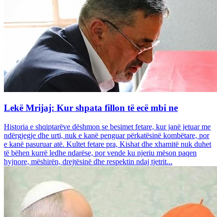
Lekë Mrijaj: Kur shpata fillon të ecë mbi ne
Historia e shqiptarëve dëshmon se besimet fetare, kur janë jetuar me
ndërgjegje dhe urti, nuk e kanë penguar përkatësinë kombëtare, por
e kanë pasuruar atë. Kultet fetare pra, Kishat dhe xhamitë nuk duhet
të bëhen kurrë ledhe ndarëse, por vende ku njeriu mëson paqen
hyjnore, mëshirën, drejtësinë dhe respektin ndaj tjetrit...