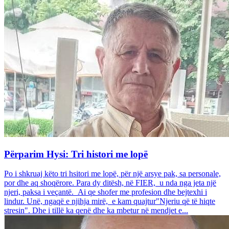
Përparim Hysi: Tri histori me lopë
Po i shkruaj këto tri hsitori me lopë, për një arsye pak, sa personale,
por dhe aq shoqërore. Para dy ditësh, në FIER, u nda nga jeta një
njeri, paksa i veçantë. Ai qe shofer me profesion dhe bejtexhi i
lindur. Unë, ngaqë e njihja mirë, e kam quajtur"Njeriu që të hiqte
stresin". Dhe i tillë ka qenë dhe ka mbetur në mendjet e...