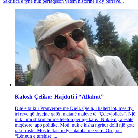
Sakrifica e tyne nuk përfaqëson vetëm historinë e dy burrave...
Kalosh Çeliku: Hajduti i “Allahut”
Ditë e bukur Pranverore me DieIl. Qielli, i kaltërt lot, mes dy-
tri reve që thyejnë qafën matanë maleve të “Çelevjollcës”. Një
mik i imi shkrimtar më telefon për një kafe. Nuk e di, a është
miqësore, apo politike. Moti, nuk e kisha ngritur dolli një gotë
raki rrushi. Mos të flasim dy shtamba me verë. Ose, për
“Lëngun e turshisë”...