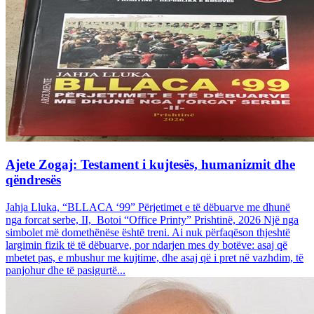
Ajete Zogaj: Testament i kujtesës, humanizmit dhe
qëndresës
Jahja Lluka, “BLLACA ‘99” Përjetimet e të dëbuarve me dhunë
nga forcat serbe, II, Botoi “Office Printy” Prishtinë, 2026 Një nga
simbolet më domethënëse është treni. Ai nuk përfaqëson thjeshtë
largimin fizik të të dëbuarve, por ndarjen mes dy botëve: asaj që
mbetet pas, e mbushur me kujtime, dhe asaj që i pret në vazhdim, të
panjohur dhe të pasigurtë...