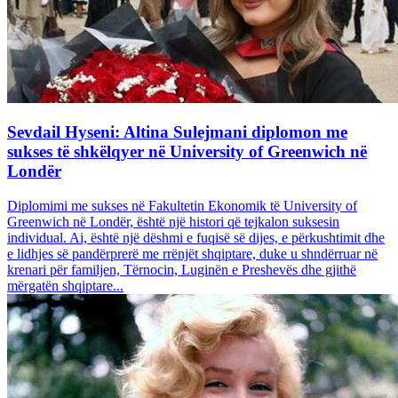
Sevdail Hyseni: Altina Sulejmani diplomon me
sukses të shkëlqyer në University of Greenwich në
Londër
Diplomimi me sukses në Fakultetin Ekonomik të University of
Greenwich në Londër, është një histori që tejkalon suksesin
individual. Ai, është një dëshmi e fuqisë së dijes, e përkushtimit dhe
e lidhjes së pandërprerë me rrënjët shqiptare, duke u shndërruar në
krenari për familjen, Tërnocin, Luginën e Preshevës dhe gjithë
mërgatën shqiptare...