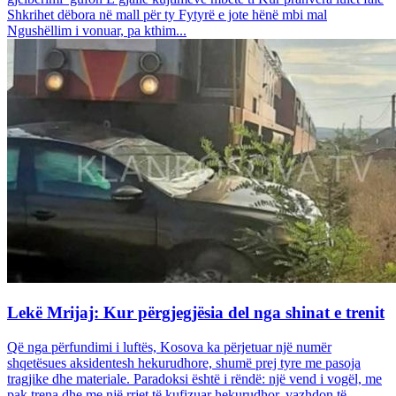
Shkrihet dëbora në mall për ty Fytyrë e jote hënë mbi mal
Ngushëllim i vonuar, pa kthim...
Lekë Mrijaj: Kur përgjegjësia del nga shinat e trenit
Që nga përfundimi i luftës, Kosova ka përjetuar një numër
shqetësues aksidentesh hekurudhore, shumë prej tyre me pasoja
tragjike dhe materiale. Paradoksi është i rëndë: një vend i vogël, me
pak trena dhe me një rrjet të kufizuar hekurudhor, vazhdon të