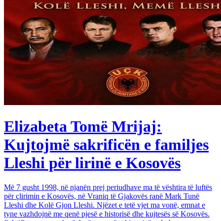
Elizabeta Tomë Mrijaj:
Kujtojmë sakrificën e familjes
Lleshi për lirinë e Kosovës
Më 7 gusht 1998, në njanën prej periudhave ma të vështira të luftës
për çlirimin e Kosovës, në Vraniq të Gjakovës ranë Mark Tunë
Lleshi dhe Kolë Gjon Lleshi. Njëzet e tetë vjet ma vonë, emnat e
tyne vazhdojnë me qenë pjesë e historisë dhe kujtesës së Kosovës.