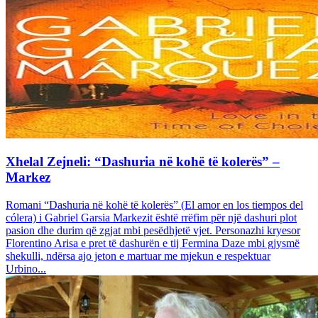
Xhelal Zejneli: “Dashuria në kohë të kolerës” –
Markez
Romani “Dashuria në kohë të kolerës” (El amor en los tiempos del
cólera) i Gabriel Garsia Markezit është rrëfim për një dashuri plot
pasion dhe durim që zgjat mbi pesëdhjetë vjet. Personazhi kryesor
Florentino Arisa e pret të dashurën e tij Fermina Daze mbi gjysmë
shekulli, ndërsa ajo jeton e martuar me mjekun e respektuar
Urbino...