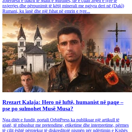
zotëruesit e bakrit të Matit e Mirditës, që e çuan zejen e tyre të
nxjerrjes dhe përpunimit të këtij minerali me ngjyra deri në (Dakì)
Rumani, ku lanë dhe një fshat në emrin e tyre...
Rrezart Kalaja: Hero në luftë, humanist në paqe –
pse po sulmohet Musë Musa?
Nga ditët e fundit, portali OrbitPress ka publikuar një artikull të
gjatë, të mbushur me pretendime, etiketime dhe interpretime, përmes
të cilit është përpjekur të diskreditojë nismën për ndërtimin e Kishës