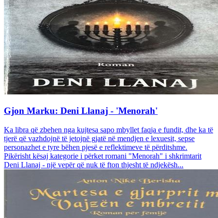
Gjon Marku: Deni Llanaj - 'Menorah'
Ka libra që zbehen nga kujtesa sapo mbyllet faqja e fundit, dhe ka të
tjerë që vazhdojnë të jetojnë gjatë në mendjen e lexuesit, sepse
personazhet e tyre bëhen pjesë e reflektimeve të përditshme.
Pikërisht kësaj kategorie i përket romani "Menorah" i shkrimtarit
Deni Llanaj - një vepër që nuk të fton thjesht të ndjekësh...