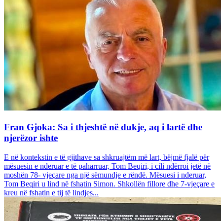
Fran Gjoka: Sa i thjeshtë në dukje, aq i lartë dhe
njerëzor ishte
E në kontekstin e të gjithave sa shkruajtëm më lart, bëjmë fjalë për
mësuesin e nderuar e të paharruar, Tom Beqiri, i cili ndërroi jetë në
moshën 78- vjeçare nga një sëmundje e rëndë. Mësuesi i nderuar,
Tom Beqiri u lind në fshatin Simon. Shkollën fillore dhe 7-vjeçare e
kreu në fshatin e tij të lindjes...