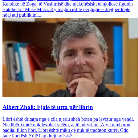
Katolike në Zogaj të Vushtrrisë dhe njëkohësisht të njollosë figurën
e atdhetarit Musë Musa. Ky reagim është përgjigje e drejtpërdrejtë
ndaj atij publikimi...
Albert Zholi: Fjalë të urta për librin
Libri është dritarja nga e cila njeriu sheh botën pa lëvizur nga vendi.
Një libër i mirë nuk lexohet vetëm, ai të ndryshon. Aty ku mbaron
padija, fillon libri. Libri është miku që nuk të tradhton kurrë. Çdo
faqe libri është një hap drejt urtësisë...