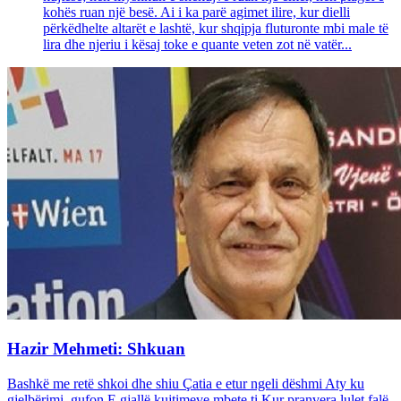
kohës ruan një besë. Ai i ka parë agimet ilire, kur dielli
përkëdhelte altarët e lashtë, kur shqipja fluturonte mbi male të
lira dhe njeriu i kësaj toke e quante veten zot në vatër...
Hazir Mehmeti: Shkuan
Bashkë me retë shkoi dhe shiu Çatia e etur ngeli dëshmi Aty ku
gjelbërimi gufon E gjallë kujtimeve mbete ti Kur pranvera lulet falë