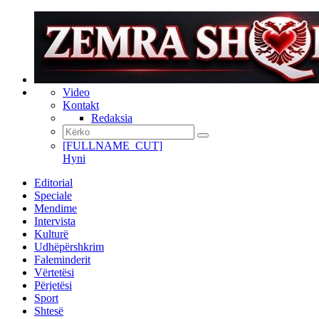
Video
Kontakt
Redaksia
[FULLNAME_CUT]
Hyni
Editorial
Speciale
Mendime
Intervista
Kulturë
Udhëpërshkrim
Faleminderit
Vërtetësi
Përjetësi
Sport
Shtesë