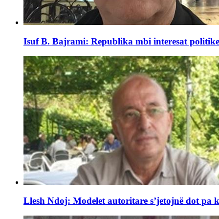
Isuf B. Bajrami: Republika mbi interesat politike.
Llesh Ndoj: Modelet autoritare s’jetojnë dot pa k