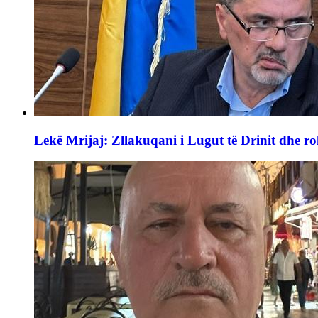
Lekë Mrijaj: Zllakuqani i Lugut të Drinit dhe ro