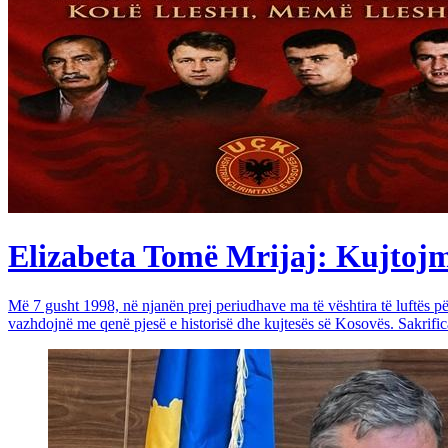
Elizabeta Tomë Mrijaj: Kujtojmë 
Më 7 gusht 1998, në njanën prej periudhave ma të vështira të luftës 
vazhdojnë me qenë pjesë e historisë dhe kujtesës së Kosovës. Sakrific