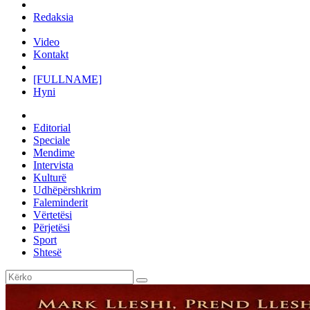
Redaksia
Video
Kontakt
[FULLNAME]
Hyni
Editorial
Speciale
Mendime
Intervista
Kulturë
Udhëpërshkrim
Faleminderit
Vërtetësi
Përjetësi
Sport
Shtesë