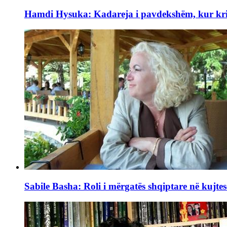
Hamdi Hysuka: Kadareja i pavdekshëm, kur kriti
Sabile Basha: Roli i mërgatës shqiptare në kujtes