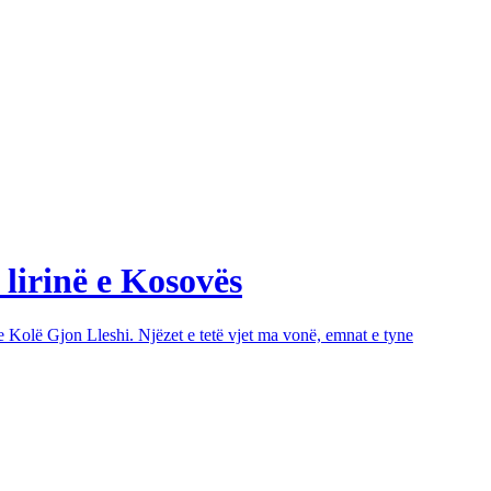
 lirinë e Kosovës
e Kolë Gjon Lleshi. Njëzet e tetë vjet ma vonë, emnat e tyne