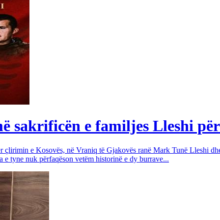
sakrificën e familjes Lleshi për
për çlirimin e Kosovës, në Vraniq të Gjakovës ranë Mark Tunë Lleshi dh
a e tyne nuk përfaqëson vetëm historinë e dy burrave...