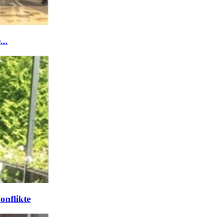
..
onflikte