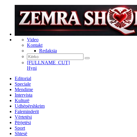
Video
Kontakt
Redaksia
[FULLNAME_CUT]
Hyni
Editorial
Speciale
Mendime
Intervista
Kulturë
Udhëpërshkrim
Faleminderit
Vërtetësi
Përjetësi
Sport
Shtesë