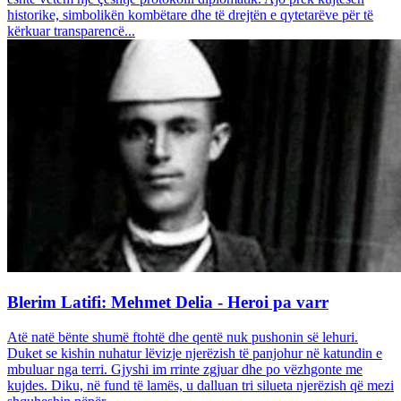
historike, simbolikën kombëtare dhe të drejtën e qytetarëve për të
kërkuar transparencë...
Blerim Latifi: Mehmet Delia - Heroi pa varr
Atë natë bënte shumë ftohtë dhe qentë nuk pushonin së lehuri.
Duket se kishin nuhatur lëvizje njerëzish të panjohur në katundin e
mbuluar nga terri. Gjyshi im rrinte zgjuar dhe po vëzhgonte me
kujdes. Diku, në fund të lamës, u dalluan tri silueta njerëzish që mezi