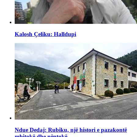
Kalosh Çeliku: Halldupi
Ndue Dedaj: Rubiku, një histori e pazakontë
mbitokë dhe nëntokë