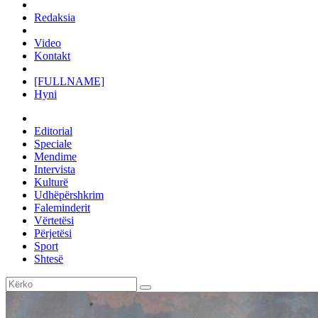
Redaksia
Video
Kontakt
[FULLNAME]
Hyni
Editorial
Speciale
Mendime
Intervista
Kulturë
Udhëpërshkrim
Faleminderit
Vërtetësi
Përjetësi
Sport
Shtesë