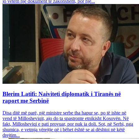
jo vetëm një dokument të zakonshëm, por një...
Blerim Latifi: Naiviteti diplomatik i Tiranës në
raport me Serbinë
Disa ditë më parë, një ministre serbe tha hapur se, po të ishte në
vend të Millosheviqit, ajo do ta spastronte etnikisht Kosovën. Në
fakt, Millosheviqi e pati provuar, por nuk ia doli. Sot, në Serbi, nga
shumica, e vetmja vërejtje që i bëhet është se ai dështoi në këtë
drejtim...