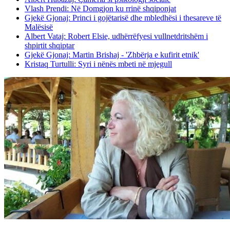
Vlash Prendi: Në Domgjon ku rrinë shqiponjat
Gjekë Gjonaj: Princi i gojëtarisë dhe mbledhësi i thesareve të
Malësisë
Albert Vataj: Robert Elsie, udhërrëfyesi vullnetdritshëm i
shpirtit shqiptar
Gjekë Gjonaj: Martin Brishaj - 'Zhbërja e kufirit etnik'
Kristaq Turtulli: Syri i nënës mbeti në mjegull