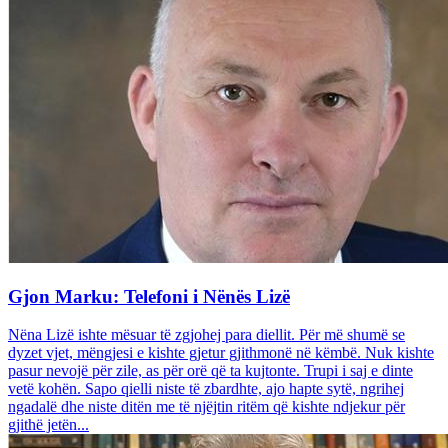
Gjon Marku: Telefoni i Nënës Lizë
Nëna Lizë ishte mësuar të zgjohej para diellit. Për më shumë se
dyzet vjet, mëngjesi e kishte gjetur gjithmonë në këmbë. Nuk kishte
pasur nevojë për zile, as për orë që ta kujtonte. Trupi i saj e dinte
vetë kohën. Sapo qielli niste të zbardhte, ajo hapte sytë, ngrihej
ngadalë dhe niste ditën me të njëjtin ritëm që kishte ndjekur për
gjithë jetën...