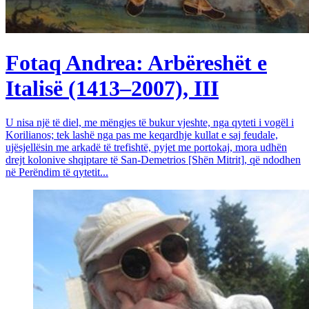
Fotaq Andrea: Arbëreshët e
Italisë (1413–2007), III
U nisa një të diel, me mëngjes të bukur vjeshte, nga qyteti i vogël i
Korilianos; tek lashë nga pas me keqardhje kullat e saj feudale,
ujësjellësin me arkadë të trefishtë, pyjet me portokaj, mora udhën
drejt kolonive shqiptare të San-Demetrios [Shën Mitrit], që ndodhen
në Perëndim të qytetit...