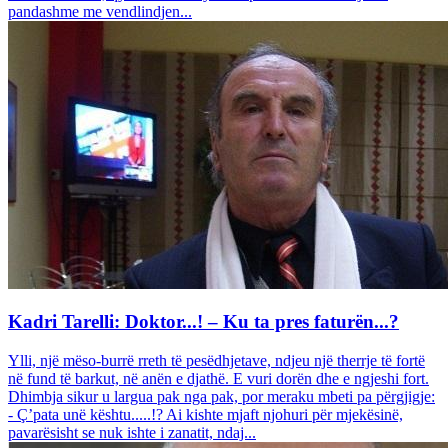
pandashme me vendlindjen...
Kadri Tarelli: Doktor...! – Ku ta pres faturën...?
Ylli, një mëso-burrë rreth të pesëdhjetave, ndjeu një therrje të fortë
në fund të barkut, në anën e djathë. E vuri dorën dhe e ngjeshi fort.
Dhimbja sikur u largua pak nga pak, por meraku mbeti pa përgjigje:
- Ç’pata unë kështu.....!? Ai kishte mjaft njohuri për mjekësinë,
pavarësisht se nuk ishte i zanatit, ndaj...