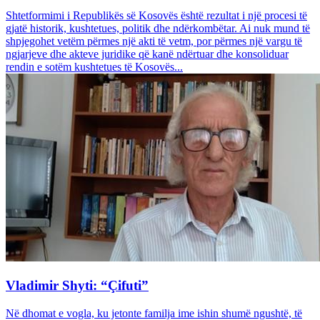
Shtetformimi i Republikës së Kosovës është rezultat i një procesi të
gjatë historik, kushtetues, politik dhe ndërkombëtar. Ai nuk mund të
shpjegohet vetëm përmes një akti të vetm, por përmes një vargu të
ngjarjeve dhe akteve juridike që kanë ndërtuar dhe konsoliduar
rendin e sotëm kushtetues të Kosovës...
Vladimir Shyti: “Çifuti”
Në dhomat e vogla, ku jetonte familja ime ishin shumë ngushtë, të