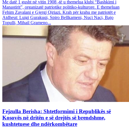
Me datë 1 gusht në vitin 1908 -të u themelua klubi “Bashkimi i
Manastirit”, organizatë patriotike politiko-kulturore. E themeluan
Fehim Zavalani e Gjergj Qiriazi. Krah për krahu me patriotët e
Atdheut: Luigj Gurakuqi, Spiro Bellkameni, Nuçi Naçi, Bajo
Topulli, Mihail Grameno...
Fejzulla Berisha: Shtetformimi i Republikës së
Kosovës në dritën e së drejtës së brendshme,
kushtetuese dhe ndërkombëtare