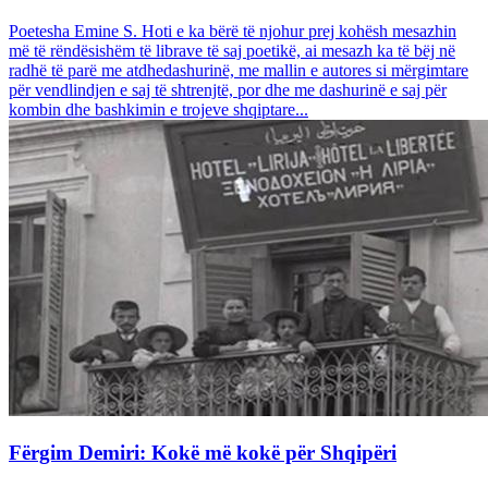
Poetesha Emine S. Hoti e ka bërë të njohur prej kohësh mesazhin
më të rëndësishëm të librave të saj poetikë, ai mesazh ka të bëj në
radhë të parë me atdhedashurinë, me mallin e autores si mërgimtare
për vendlindjen e saj të shtrenjtë, por dhe me dashurinë e saj për
kombin dhe bashkimin e trojeve shqiptare...
Fërgim Demiri: Kokë më kokë për Shqipëri