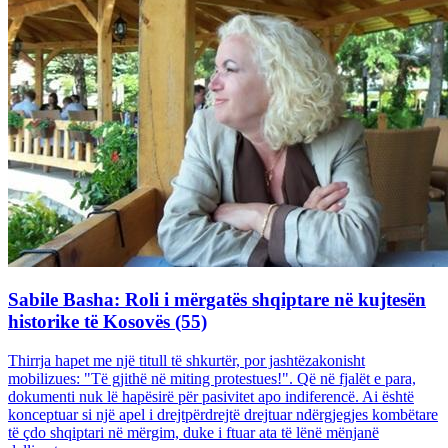
Sabile Basha: Roli i mërgatës shqiptare në kujtesën
historike të Kosovës (55)
Thirrja hapet me një titull të shkurtër, por jashtëzakonisht
mobilizues: "Të gjithë në miting protestues!". Që në fjalët e para,
dokumenti nuk lë hapësirë për pasivitet apo indiferencë. Ai është
konceptuar si një apel i drejtpërdrejtë drejtuar ndërgjegjes kombëtare
të çdo shqiptari në mërgim, duke i ftuar ata të lënë mënjanë