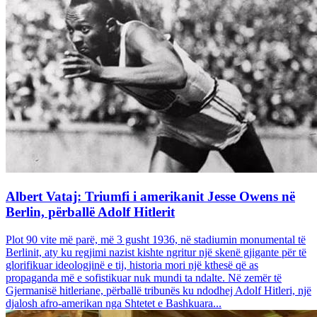
Albert Vataj: Triumfi i amerikanit Jesse Owens në
Berlin, përballë Adolf Hitlerit
Plot 90 vite më parë, më 3 gusht 1936, në stadiumin monumental të
Berlinit, aty ku regjimi nazist kishte ngritur një skenë gjigante për të
glorifikuar ideologjinë e tij, historia mori një kthesë që as
propaganda më e sofistikuar nuk mundi ta ndalte. Në zemër të
Gjermanisë hitleriane, përballë tribunës ku ndodhej Adolf Hitleri, një
djalosh afro-amerikan nga Shtetet e Bashkuara...