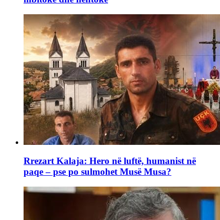
Rrezart Kalaja: Hero në luftë, humanist në
paqe – pse po sulmohet Musë Musa?