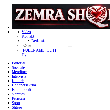
Video
Kontakt
Redaksia
[FULLNAME_CUT]
Hyni
Editorial
Speciale
Mendime
Intervista
Kulturë
Udhëpërshkrim
Faleminderit
Vërtetësi
Përjetësi
Sport
Shtesë