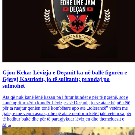
Gjon Keka: Lëvizja e Deçanit ka në ballë figurën e
Gjergj Kastriotit, jo të sulltanit; prandaj po
sulmohet
Ata që nuk kanë lënë kazan pa i futur hundët e për të ngrënë, sot e
kanë ngritur zërin kundër Lëvizjes së Deçanit, jo se ata e bëjnë këtë
për ta ruajtur qenien tonë kombëtare apo atë „tolerancë" vetëm me
fjalë, e me vepra aspak, dhe që ata e përdorin këtë fjalë vetëm sa për
të hedhur baltë dhe për të paragjykuar lëvizjen dhe themeluesit e
saj...