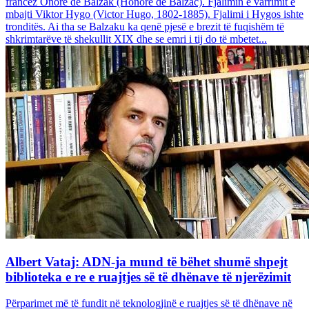
francez Onore dë Balzak (Honoré de Balzac). Fjalimin e varrimit e
mbajti Viktor Hygo (Victor Hugo, 1802-1885). Fjalimi i Hygos ishte
tronditës. Ai tha se Balzaku ka qenë pjesë e brezit të fuqishëm të
shkrimtarëve të shekullit XIX dhe se emri i tij do të mbetet...
Albert Vataj: ADN-ja mund të bëhet shumë shpejt
biblioteka e re e ruajtjes së të dhënave të njerëzimit
Përparimet më të fundit në teknologjinë e ruajtjes së të dhënave në