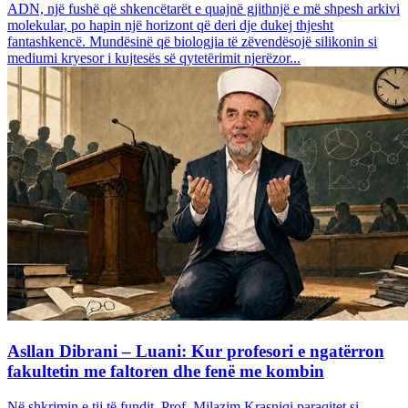
ADN, një fushë që shkencëtarët e quajnë gjithnjë e më shpesh arkivi
molekular, po hapin një horizont që deri dje dukej thjesht
fantashkencë. Mundësinë që biologjia të zëvendësojë silikonin si
mediumi kryesor i kujtesës së qytetërimit njerëzor...
Asllan Dibrani – Luani: Kur profesori e ngatërron
fakultetin me faltoren dhe fenë me kombin
Në shkrimin e tij të fundit, Prof. Milazim Krasniqi paraqitet si