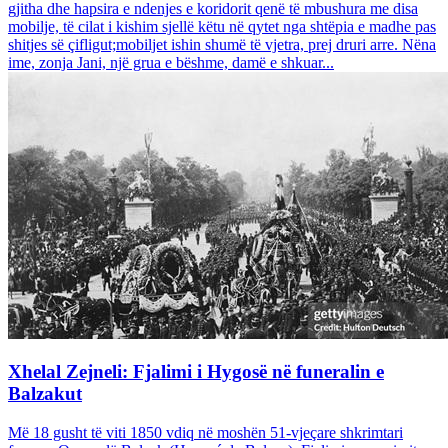
gjitha dhe hapsira e ndenjes e koridorit qenë të mbushura me disa
mobilje, të cilat i kishim sjellë këtu në qytet nga shtëpia e madhe pas
shitjes së çifligut;mobiljet ishin shumë të vjetra, prej druri arre. Nëna
ime, zonja Jani, një grua e bëshme, damë e shkuar...
Xhelal Zejneli: Fjalimi i Hygosë në funeralin e
Balzakut
Më 18 gusht të viti 1850 vdiq në moshën 51-vjeçare shkrimtari