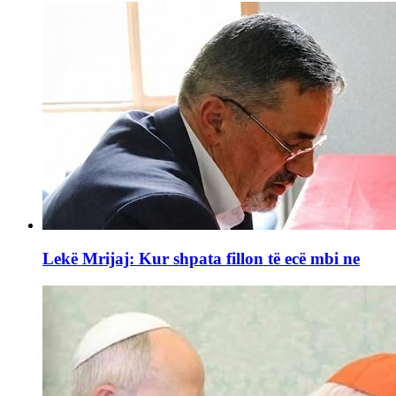
Lekë Mrijaj: Kur shpata fillon të ecë mbi ne