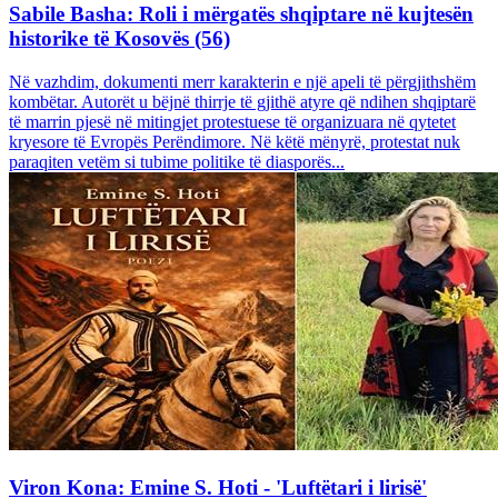
Sabile Basha: Roli i mërgatës shqiptare në kujtesën
historike të Kosovës (56)
Në vazhdim, dokumenti merr karakterin e një apeli të përgjithshëm
kombëtar. Autorët u bëjnë thirrje të gjithë atyre që ndihen shqiptarë
të marrin pjesë në mitingjet protestuese të organizuara në qytetet
kryesore të Evropës Perëndimore. Në këtë mënyrë, protestat nuk
paraqiten vetëm si tubime politike të diasporës...
Viron Kona: Emine S. Hoti - 'Luftëtari i lirisë'