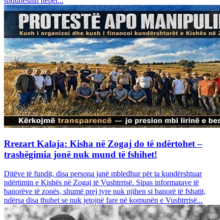
shquheshin nëpër...
Rrezart Kalaja: Kisha në Zogaj do të ndërtohet –
trashëgimia jonë nuk mund të fshihet!
Ditëve të fundit, disa persona janë mbledhur për ta kundërshtuar
ndërtimin e Kishës në Zogaj të Vushtrrisë. Sipas informatave të
banorëve të zonës, shumë prej tyre nuk njihen si banorë të fshatit,
ndërsa disa thuhet se nuk jetojnë fare në komunën e Vushtrrisë...