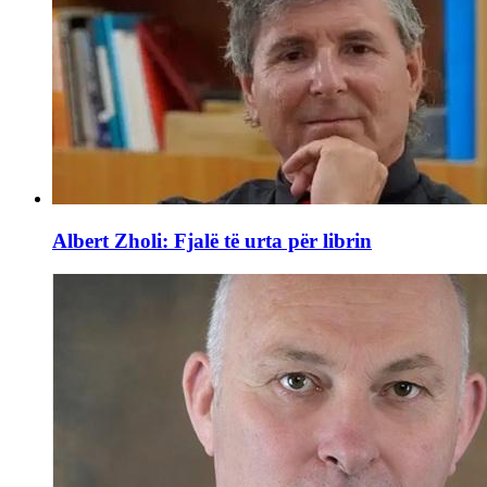
Albert Zholi: Fjalë të urta për librin