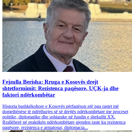
Fejzulla Berisha: Rruga e Kosovës drejt
shtetformimit: Rezistenca paqësore, UÇK-ja dhe
faktori ndërkombëtar
Historia bashkëkohore e Kosovës përfaqëson një nga rastet më
domethënëse të ndërthurjes së së drejtës ndërkombëtare me proceset
politike, diplomatike dhe ushtarake në fundin e shekullit XX.
Rrallëherë në praktikën ndërkombëtare gjenden raste ku rezistenca
paqësore, rezistenca e armatosur, diplomacia...