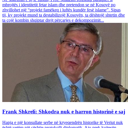
mbrojtës i identitetit fetar islam dhe pretendon se në Kosovë po
zhvillohet një “projekt famëkeq i luftës kundër fesë islame”. Sipas
tij, ky projekt mund ta destabilizojë Kosovën, ta dështojë shtetin dhe
ta çojë kombin shqiptar drejt përçarjes e dekompozimit...
Frank Shkreli: Shkodra nuk e harron historinë e saj
Hapja e një konsullate serbe në kryeqendrën historike të Veriut nuk
është vetëm një çështje protokolli diplomatik. Ajo prek kujtesën