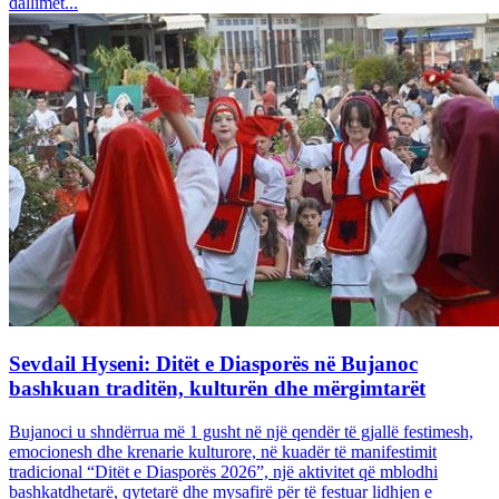
dallimet...
Sevdail Hyseni: Ditët e Diasporës në Bujanoc
bashkuan traditën, kulturën dhe mërgimtarët
Bujanoci u shndërrua më 1 gusht në një qendër të gjallë festimesh,
emocionesh dhe krenarie kulturore, në kuadër të manifestimit
tradicional “Ditët e Diasporës 2026”, një aktivitet që mblodhi
bashkatdhetarë, qytetarë dhe mysafirë për të festuar lidhjen e