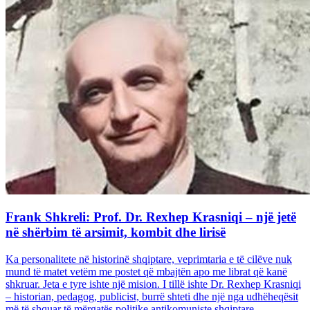
Frank Shkreli: Prof. Dr. Rexhep Krasniqi – një jetë
në shërbim të arsimit, kombit dhe lirisë
Ka personalitete në historinë shqiptare, veprimtaria e të cilëve nuk
mund të matet vetëm me postet që mbajtën apo me librat që kanë
shkruar. Jeta e tyre ishte një mision. I tillë ishte Dr. Rexhep Krasniqi
– historian, pedagog, publicist, burrë shteti dhe një nga udhëheqësit
më të shquar të mërgatës politike antikomuniste shqiptare...