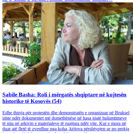
Sabile Basha: Roli i mërgatës shqiptare në kujtesën
historike të Kosovës (54)
Edhe thirrja për protestën dhe demonstratën e organizuar në Bruksel
ishte ndër dokumentet më domethënëse që hasa gjatë hulumtimeve
të mia në arkivin e materialeve të ruajtura ndër vite. Kur e mora në
duar atë fletë të zverdhur nga koha, krijova përshtypjen se po prekja