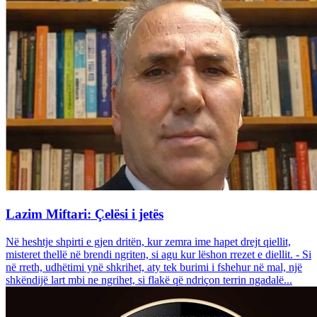
Lazim Miftari: Çelësi i jetës
Në heshtje shpirti e gjen dritën, kur zemra ime hapet drejt qiellit,
misteret thellë në brendi ngriten, si agu kur lëshon rrezet e diellit. - Si
në rreth, udhëtimi ynë shkrihet, aty tek burimi i fshehur në mal, një
shkëndijë lart mbi ne ngrihet, si flakë që ndriçon terrin ngadalë...