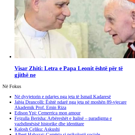
Visar Zhiti: Letra e Papa Leonit është për të
gjithë ne
Në Fokus
Në dyvjetorin e ndarjes nga jeta të Ismail Kadaresë
Jahja Drançolli: Është ndarë nga jeta në moshën 89-vjeçare
Akademik Prof. Emin Riza
Edison Ypi: Çemerrica mon amour
Fejzulla Berisha: Arbëreshët e Italisë – paradigma e
vazhdimësisë historike dhe identitare
Kalosh Çeliku: Askushi
Albert Habazaj: Çamëria si psikologji sociale