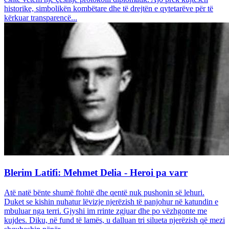
historike, simbolikën kombëtare dhe të drejtën e qytetarëve për të
kërkuar transparencë...
Blerim Latifi: Mehmet Delia - Heroi pa varr
Atë natë bënte shumë ftohtë dhe qentë nuk pushonin së lehuri.
Duket se kishin nuhatur lëvizje njerëzish të panjohur në katundin e
mbuluar nga terri. Gjyshi im rrinte zgjuar dhe po vëzhgonte me
kujdes. Diku, në fund të lamës, u dalluan tri silueta njerëzish që mezi