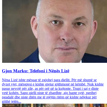
Gjon Marku: Telefoni i Nënës Lizë
Nëna Lizë ishte mësuar të zgjohej para diellit. Për më shumë se
dyzet vjet, mëngjesi e kishte gjetur gjithmonë në këmbë. Nuk kishte
pasur nevojë për zile, as për orë që ta kujtonte. Trupi i saj e dinte
vetë kohën. Sapo qielli niste të zbardhte, ajo hapte sytë, ngrihej
ngadalë dhe niste ditën me të njëjtin ritëm që kishte ndjekur për
gjithë jetën...