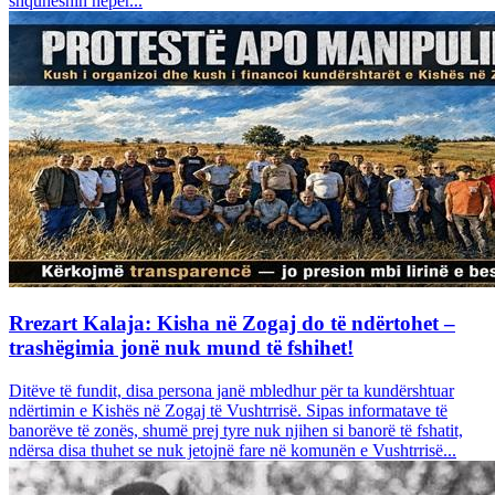
shquheshin nëpër...
Rrezart Kalaja: Kisha në Zogaj do të ndërtohet –
trashëgimia jonë nuk mund të fshihet!
Ditëve të fundit, disa persona janë mbledhur për ta kundërshtuar
ndërtimin e Kishës në Zogaj të Vushtrrisë. Sipas informatave të
banorëve të zonës, shumë prej tyre nuk njihen si banorë të fshatit,
ndërsa disa thuhet se nuk jetojnë fare në komunën e Vushtrrisë...