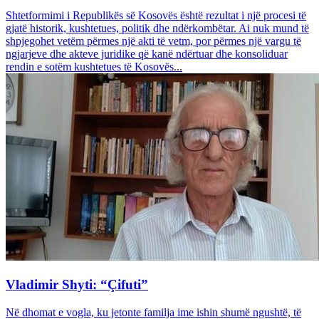
Shtetformimi i Republikës së Kosovës është rezultat i një procesi të
gjatë historik, kushtetues, politik dhe ndërkombëtar. Ai nuk mund të
shpjegohet vetëm përmes një akti të vetm, por përmes një vargu të
ngjarjeve dhe akteve juridike që kanë ndërtuar dhe konsoliduar
rendin e sotëm kushtetues të Kosovës...
Vladimir Shyti: “Çifuti”
Në dhomat e vogla, ku jetonte familja ime ishin shumë ngushtë, të