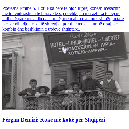
Poetesha Emine S. Hoti e ka bërë të njohur prej kohësh mesazhin
më të rëndësishëm të librave të saj poetikë, ai mesazh ka të bëj në
radhë të parë me atdhedashurinë, me mallin e autores si mërgimtare
për vendlindjen e saj të shtrenjtë, por dhe me dashurinë e saj për
kombin dhe bashkimin e trojeve shqiptare...
Fërgim Demiri: Kokë më kokë për Shqipëri