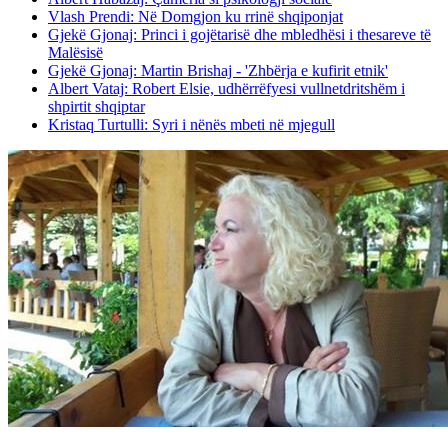
Vlash Prendi: Në Domgjon ku rrinë shqiponjat
Gjekë Gjonaj: Princi i gojëtarisë dhe mbledhësi i thesareve të
Malësisë
Gjekë Gjonaj: Martin Brishaj - 'Zhbërja e kufirit etnik'
Albert Vataj: Robert Elsie, udhërrëfyesi vullnetdritshëm i
shpirtit shqiptar
Kristaq Turtulli: Syri i nënës mbeti në mjegull