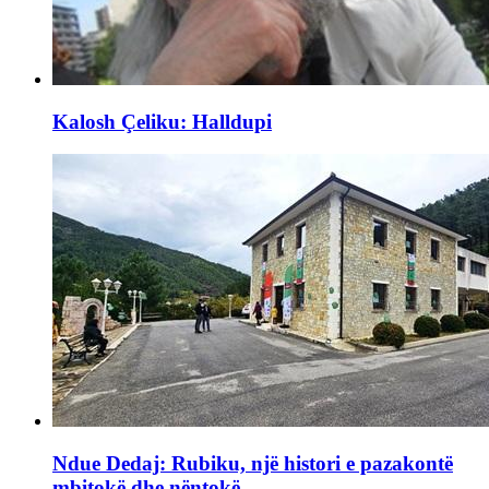
Kalosh Çeliku: Halldupi
Ndue Dedaj: Rubiku, një histori e pazakontë
mbitokë dhe nëntokë