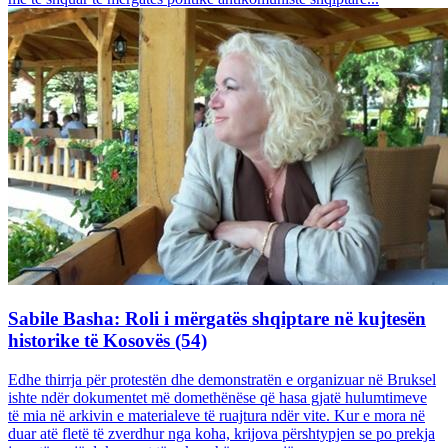
Sabile Basha: Roli i mërgatës shqiptare në kujtesën
historike të Kosovës (54)
Edhe thirrja për protestën dhe demonstratën e organizuar në Bruksel
ishte ndër dokumentet më domethënëse që hasa gjatë hulumtimeve
të mia në arkivin e materialeve të ruajtura ndër vite. Kur e mora në
duar atë fletë të zverdhur nga koha, krijova përshtypjen se po prekja