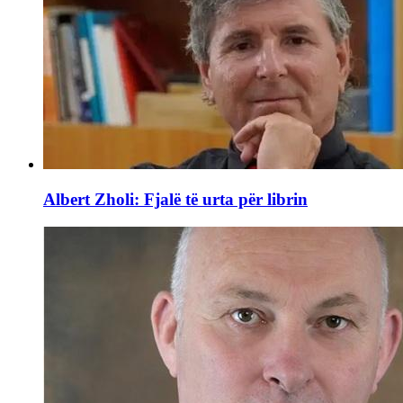
Albert Zholi: Fjalë të urta për librin