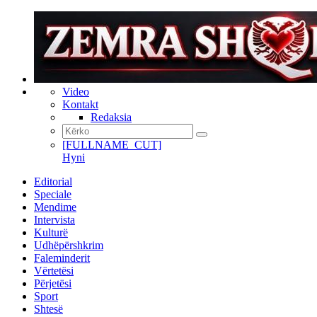
Video
Kontakt
Redaksia
[FULLNAME_CUT]
Hyni
Editorial
Speciale
Mendime
Intervista
Kulturë
Udhëpërshkrim
Faleminderit
Vërtetësi
Përjetësi
Sport
Shtesë