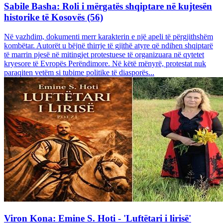
Sabile Basha: Roli i mërgatës shqiptare në kujtesën
historike të Kosovës (56)
Në vazhdim, dokumenti merr karakterin e një apeli të përgjithshëm
kombëtar. Autorët u bëjnë thirrje të gjithë atyre që ndihen shqiptarë
të marrin pjesë në mitingjet protestuese të organizuara në qytetet
kryesore të Evropës Perëndimore. Në këtë mënyrë, protestat nuk
paraqiten vetëm si tubime politike të diasporës...
Viron Kona: Emine S. Hoti - 'Luftëtari i lirisë'