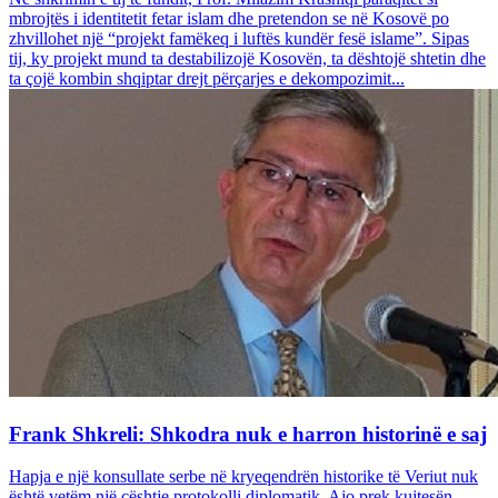
mbrojtës i identitetit fetar islam dhe pretendon se në Kosovë po
zhvillohet një “projekt famëkeq i luftës kundër fesë islame”. Sipas
tij, ky projekt mund ta destabilizojë Kosovën, ta dështojë shtetin dhe
ta çojë kombin shqiptar drejt përçarjes e dekompozimit...
Frank Shkreli: Shkodra nuk e harron historinë e saj
Hapja e një konsullate serbe në kryeqendrën historike të Veriut nuk
është vetëm një çështje protokolli diplomatik. Ajo prek kujtesën