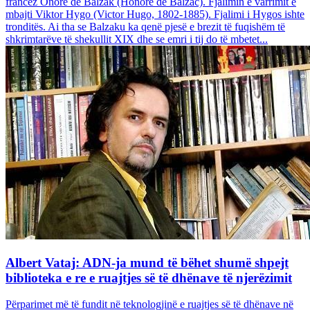
francez Onore dë Balzak (Honoré de Balzac). Fjalimin e varrimit e
mbajti Viktor Hygo (Victor Hugo, 1802-1885). Fjalimi i Hygos ishte
tronditës. Ai tha se Balzaku ka qenë pjesë e brezit të fuqishëm të
shkrimtarëve të shekullit XIX dhe se emri i tij do të mbetet...
Albert Vataj: ADN-ja mund të bëhet shumë shpejt
biblioteka e re e ruajtjes së të dhënave të njerëzimit
Përparimet më të fundit në teknologjinë e ruajtjes së të dhënave në