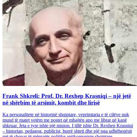
Frank Shkreli: Prof. Dr. Rexhep Krasniqi – një jetë
në shërbim të arsimit, kombit dhe lirisë
Ka personalitete në historinë shqiptare, veprimtaria e të cilëve nuk
mund të matet vetëm me postet që mbajtën apo me librat që kanë
shkruar. Jeta e tyre ishte një mision. I tillë ishte Dr. Rexhep Krasniqi
– historian, pedagog, publicist, burrë shteti dhe një nga udhëheqësit
më të shquar të mërgatës politike antikomuniste shqiptare...