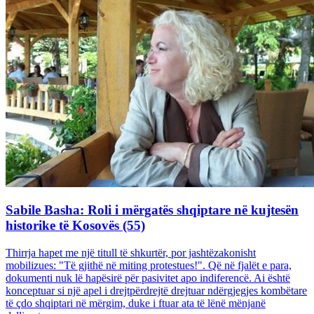
Sabile Basha: Roli i mërgatës shqiptare në kujtesën
historike të Kosovës (55)
Thirrja hapet me një titull të shkurtër, por jashtëzakonisht
mobilizues: "Të gjithë në miting protestues!". Që në fjalët e para,
dokumenti nuk lë hapësirë për pasivitet apo indiferencë. Ai është
konceptuar si një apel i drejtpërdrejtë drejtuar ndërgjegjes kombëtare
të çdo shqiptari në mërgim, duke i ftuar ata të lënë mënjanë