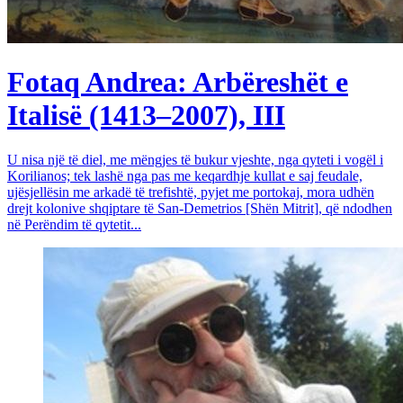
Fotaq Andrea: Arbëreshët e
Italisë (1413–2007), III
U nisa një të diel, me mëngjes të bukur vjeshte, nga qyteti i vogël i
Korilianos; tek lashë nga pas me keqardhje kullat e saj feudale,
ujësjellësin me arkadë të trefishtë, pyjet me portokaj, mora udhën
drejt kolonive shqiptare të San-Demetrios [Shën Mitrit], që ndodhen
në Perëndim të qytetit...