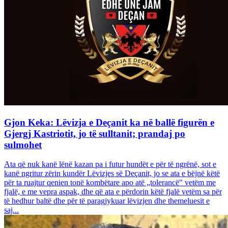
Gjon Keka: Lëvizja e Deçanit ka në ballë figurën e
Gjergj Kastriotit, jo të sulltanit; prandaj po
sulmohet
Ata që nuk kanë lënë kazan pa i futur hundët e për të ngrënë, sot e
kanë ngritur zërin kundër Lëvizjes së Deçanit, jo se ata e bëjnë këtë
për ta ruajtur qenien tonë kombëtare apo atë „tolerancë" vetëm me
fjalë, e me vepra aspak, dhe që ata e përdorin këtë fjalë vetëm sa për
të hedhur baltë dhe për të paragjykuar lëvizjen dhe themeluesit e
saj...