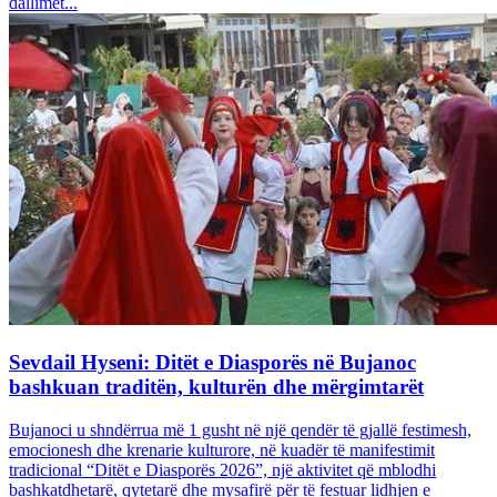
dallimet...
Sevdail Hyseni: Ditët e Diasporës në Bujanoc
bashkuan traditën, kulturën dhe mërgimtarët
Bujanoci u shndërrua më 1 gusht në një qendër të gjallë festimesh,
emocionesh dhe krenarie kulturore, në kuadër të manifestimit
tradicional “Ditët e Diasporës 2026”, një aktivitet që mblodhi
bashkatdhetarë, qytetarë dhe mysafirë për të festuar lidhjen e