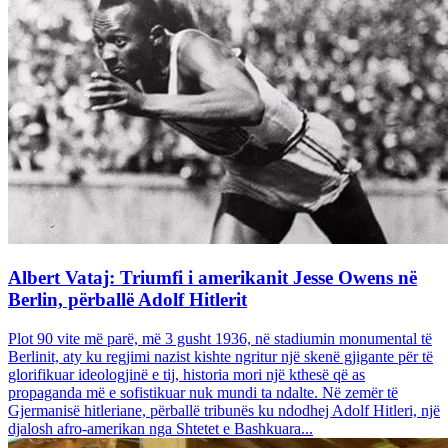
Albert Vataj: Triumfi i amerikanit Jesse Owens në
Berlin, përballë Adolf Hitlerit
Plot 90 vite më parë, më 3 gusht 1936, në stadiumin monumental të
Berlinit, aty ku regjimi nazist kishte ngritur një skenë gjigante për të
glorifikuar ideologjinë e tij, historia mori një kthesë që as
propaganda më e sofistikuar nuk mundi ta ndalte. Në zemër të
Gjermanisë hitleriane, përballë tribunës ku ndodhej Adolf Hitleri, një
djalosh afro-amerikan nga Shtetet e Bashkuara...