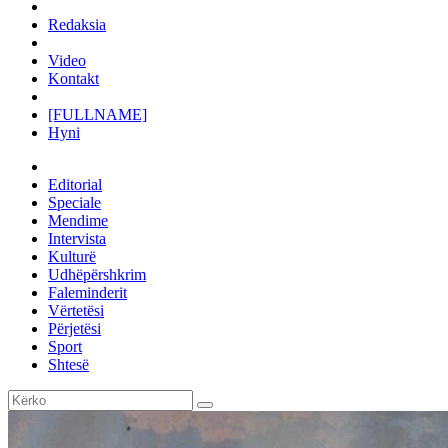
Redaksia
Video
Kontakt
[FULLNAME]
Hyni
Editorial
Speciale
Mendime
Intervista
Kulturë
Udhëpërshkrim
Faleminderit
Vërtetësi
Përjetësi
Sport
Shtesë