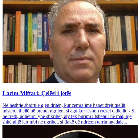
Lazim Miftari: Çelësi i jetës
Në heshtje shpirti e gjen dritën, kur zemra ime hapet drejt qiellit,
misteret thellë në brendi ngriten, si agu kur lëshon rrezet e diellit. - Si
në rreth, udhëtimi ynë shkrihet, aty tek burimi i fshehur në mal, një
shkëndijë lart mbi ne ngrihet, si flakë që ndriçon terrin ngadalë...