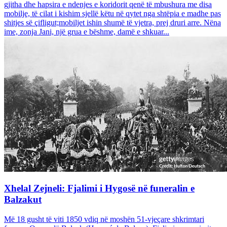
gjitha dhe hapsira e ndenjes e koridorit qenë të mbushura me disa
mobilje, të cilat i kishim sjellë këtu në qytet nga shtëpia e madhe pas
shitjes së çifligut;mobiljet ishin shumë të vjetra, prej druri arre. Nëna
ime, zonja Jani, një grua e bëshme, damë e shkuar...
Xhelal Zejneli: Fjalimi i Hygosë në funeralin e
Balzakut
Më 18 gusht të viti 1850 vdiq në moshën 51-vjeçare shkrimtari