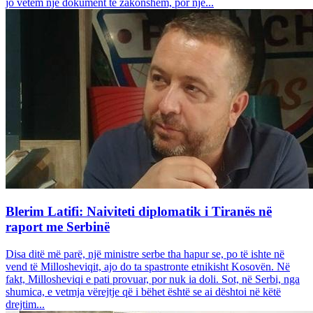
jo vetëm një dokument të zakonshëm, por një...
Blerim Latifi: Naiviteti diplomatik i Tiranës në
raport me Serbinë
Disa ditë më parë, një ministre serbe tha hapur se, po të ishte në
vend të Millosheviqit, ajo do ta spastronte etnikisht Kosovën. Në
fakt, Millosheviqi e pati provuar, por nuk ia doli. Sot, në Serbi, nga
shumica, e vetmja vërejtje që i bëhet është se ai dështoi në këtë
drejtim...