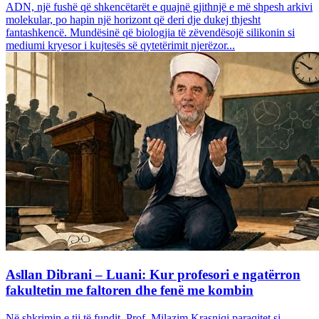
ADN, një fushë që shkencëtarët e quajnë gjithnjë e më shpesh arkivi
molekular, po hapin një horizont që deri dje dukej thjesht
fantashkencë. Mundësinë që biologjia të zëvendësojë silikonin si
mediumi kryesor i kujtesës së qytetërimit njerëzor...
Asllan Dibrani – Luani: Kur profesori e ngatërron
fakultetin me faltoren dhe fenë me kombin
Në shkrimin e tij të fundit, Prof. Milazim Krasniqi paraqitet si