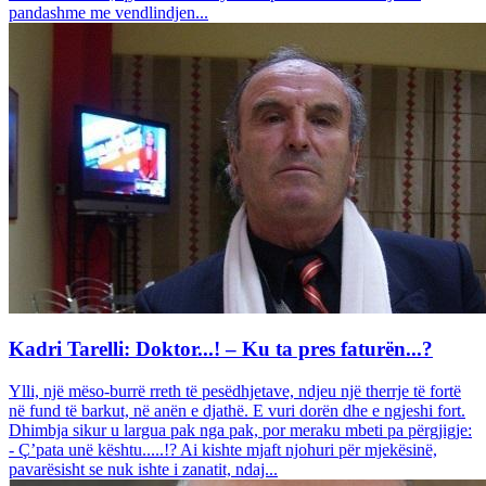
pandashme me vendlindjen...
Kadri Tarelli: Doktor...! – Ku ta pres faturën...?
Ylli, një mëso-burrë rreth të pesëdhjetave, ndjeu një therrje të fortë
në fund të barkut, në anën e djathë. E vuri dorën dhe e ngjeshi fort.
Dhimbja sikur u largua pak nga pak, por meraku mbeti pa përgjigje:
- Ç’pata unë kështu.....!? Ai kishte mjaft njohuri për mjekësinë,
pavarësisht se nuk ishte i zanatit, ndaj...