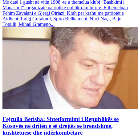
Me datë 1 gusht në vitin 1908 -të u themelua klubi “Bashkimi i
Manastirit”, organizatë patriotike politiko-kulturore. E themeluan
Fehim Zavalani e Gjergj Qiriazi. Krah për krahu me patriotët e
Atdheut: Luigj Gurakuqi, Spiro Bellkameni, Nuçi Naçi, Bajo
Topulli, Mihail Grameno...
Fejzulla Berisha: Shtetformimi i Republikës së
Kosovës në dritën e së drejtës së brendshme,
kushtetuese dhe ndërkombëtare