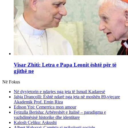
Visar Zhiti: Letra e Papa Leonit është për të
gjithë ne
Në Fokus
Në dyvjetorin e ndarjes nga jeta të Ismail Kadaresë
Jahja Drançolli: Është ndarë nga jeta në moshën 89-vjeçare
Akademik Prof. Emin Riza
Edison Ypi: Çemerrica mon amour
Fejzulla Berisha: Arbëreshët e Italisë – paradigma e
vazhdimësisë historike dhe identitare
Kalosh Çeliku: Askushi
Albert Habazaj: Çamëria si psikologji sociale