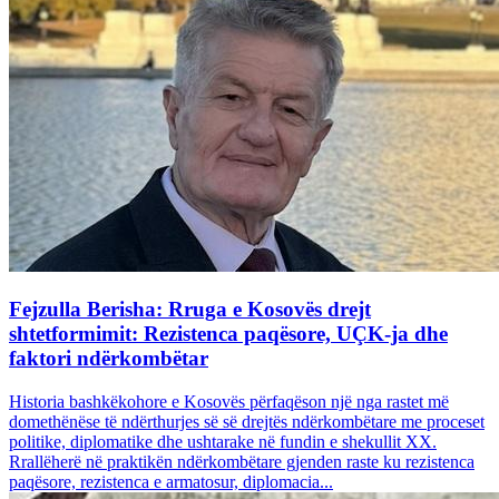
Fejzulla Berisha: Rruga e Kosovës drejt
shtetformimit: Rezistenca paqësore, UÇK-ja dhe
faktori ndërkombëtar
Historia bashkëkohore e Kosovës përfaqëson një nga rastet më
domethënëse të ndërthurjes së së drejtës ndërkombëtare me proceset
politike, diplomatike dhe ushtarake në fundin e shekullit XX.
Rrallëherë në praktikën ndërkombëtare gjenden raste ku rezistenca
paqësore, rezistenca e armatosur, diplomacia...