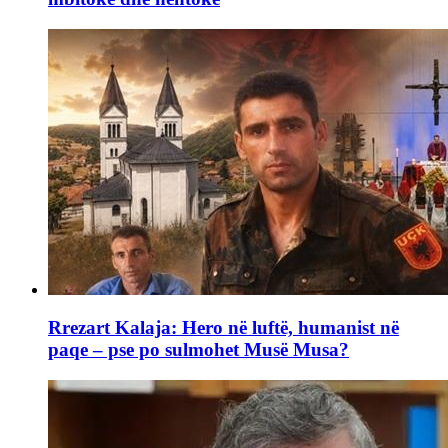
Rrezart Kalaja: Hero në luftë, humanist në
paqe – pse po sulmohet Musë Musa?