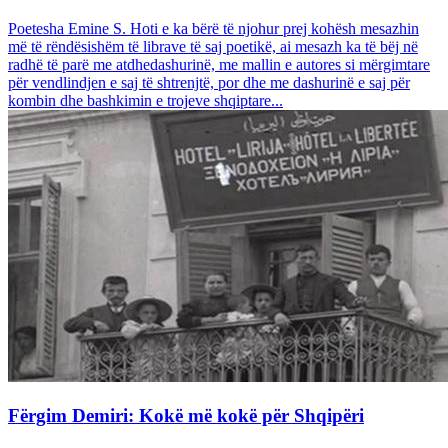
Poetesha Emine S. Hoti e ka bërë të njohur prej kohësh mesazhin
më të rëndësishëm të librave të saj poetikë, ai mesazh ka të bëj në
radhë të parë me atdhedashurinë, me mallin e autores si mërgimtare
për vendlindjen e saj të shtrenjtë, por dhe me dashurinë e saj për
kombin dhe bashkimin e trojeve shqiptare...
Fërgim Demiri: Kokë më kokë për Shqipëri