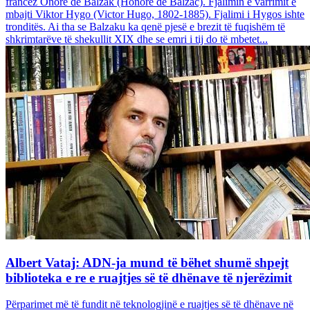
francez Onore dë Balzak (Honoré de Balzac). Fjalimin e varrimit e
mbajti Viktor Hygo (Victor Hugo, 1802-1885). Fjalimi i Hygos ishte
tronditës. Ai tha se Balzaku ka qenë pjesë e brezit të fuqishëm të
shkrimtarëve të shekullit XIX dhe se emri i tij do të mbetet...
Albert Vataj: ADN-ja mund të bëhet shumë shpejt
biblioteka e re e ruajtjes së të dhënave të njerëzimit
Përparimet më të fundit në teknologjinë e ruajtjes së të dhënave në