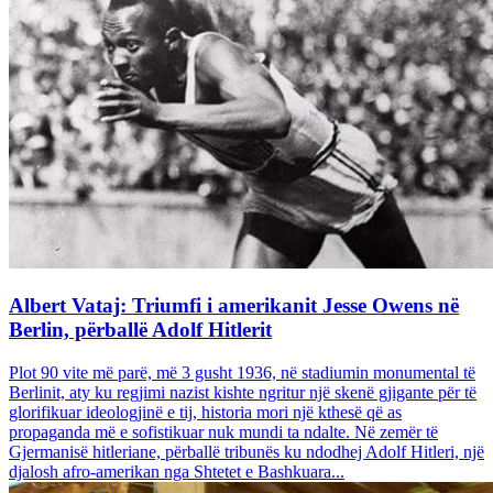
Albert Vataj: Triumfi i amerikanit Jesse Owens në
Berlin, përballë Adolf Hitlerit
Plot 90 vite më parë, më 3 gusht 1936, në stadiumin monumental të
Berlinit, aty ku regjimi nazist kishte ngritur një skenë gjigante për të
glorifikuar ideologjinë e tij, historia mori një kthesë që as
propaganda më e sofistikuar nuk mundi ta ndalte. Në zemër të
Gjermanisë hitleriane, përballë tribunës ku ndodhej Adolf Hitleri, një
djalosh afro-amerikan nga Shtetet e Bashkuara...