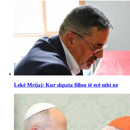
Lekë Mrijaj: Kur shpata fillon të ecë mbi ne