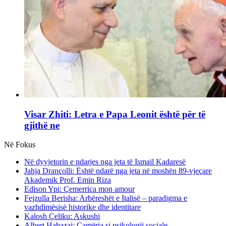
Visar Zhiti: Letra e Papa Leonit është për të
gjithë ne
Në Fokus
Në dyvjetorin e ndarjes nga jeta të Ismail Kadaresë
Jahja Drançolli: Është ndarë nga jeta në moshën 89-vjeçare
Akademik Prof. Emin Riza
Edison Ypi: Çemerrica mon amour
Fejzulla Berisha: Arbëreshët e Italisë – paradigma e
vazhdimësisë historike dhe identitare
Kalosh Çeliku: Askushi
Albert Habazaj: Çamëria si psikologji sociale