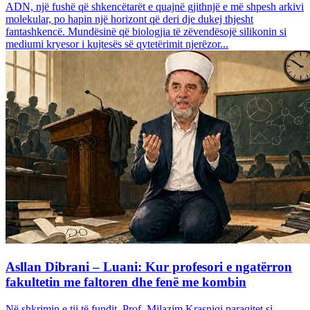
ADN, një fushë që shkencëtarët e quajnë gjithnjë e më shpesh arkivi
molekular, po hapin një horizont që deri dje dukej thjesht
fantashkencë. Mundësinë që biologjia të zëvendësojë silikonin si
mediumi kryesor i kujtesës së qytetërimit njerëzor...
Asllan Dibrani – Luani: Kur profesori e ngatërron
fakultetin me faltoren dhe fenë me kombin
Në shkrimin e tij të fundit, Prof. Milazim Krasniqi paraqitet si