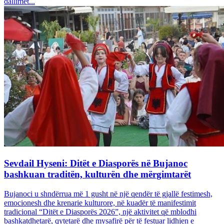
dallimet...
Sevdail Hyseni: Ditët e Diasporës në Bujanoc
bashkuan traditën, kulturën dhe mërgimtarët
Bujanoci u shndërrua më 1 gusht në një qendër të gjallë festimesh,
emocionesh dhe krenarie kulturore, në kuadër të manifestimit
tradicional “Ditët e Diasporës 2026”, një aktivitet që mblodhi
bashkatdhetarë, qytetarë dhe mysafirë për të festuar lidhjen e