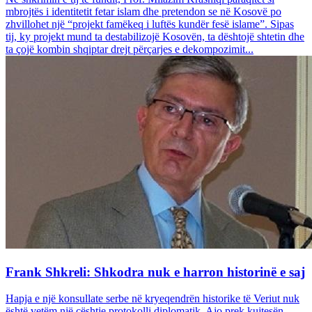
mbrojtës i identitetit fetar islam dhe pretendon se në Kosovë po
zhvillohet një “projekt famëkeq i luftës kundër fesë islame”. Sipas
tij, ky projekt mund ta destabilizojë Kosovën, ta dështojë shtetin dhe
ta çojë kombin shqiptar drejt përçarjes e dekompozimit...
Frank Shkreli: Shkodra nuk e harron historinë e saj
Hapja e një konsullate serbe në kryeqendrën historike të Veriut nuk
është vetëm një çështje protokolli diplomatik. Ajo prek kujtesën