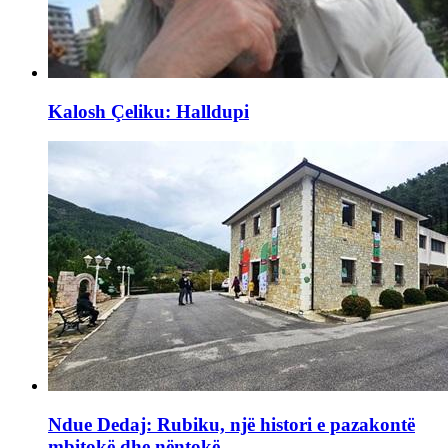
Kalosh Çeliku: Halldupi
Ndue Dedaj: Rubiku, një histori e pazakontë
mbitokë dhe nëntokë