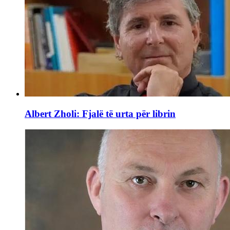
Albert Zholi: Fjalë të urta për librin