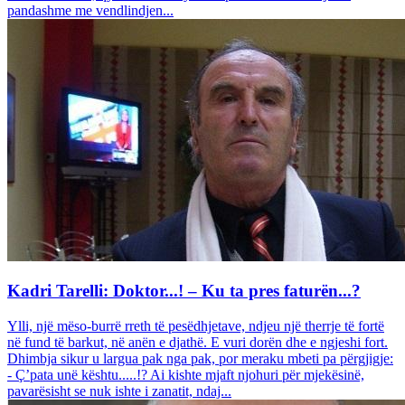
pandashme me vendlindjen...
Kadri Tarelli: Doktor...! – Ku ta pres faturën...?
Ylli, një mëso-burrë rreth të pesëdhjetave, ndjeu një therrje të fortë
në fund të barkut, në anën e djathë. E vuri dorën dhe e ngjeshi fort.
Dhimbja sikur u largua pak nga pak, por meraku mbeti pa përgjigje:
- Ç’pata unë kështu.....!? Ai kishte mjaft njohuri për mjekësinë,
pavarësisht se nuk ishte i zanatit, ndaj...