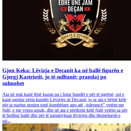
Gjon Keka: Lëvizja e Deçanit ka në ballë figurën e
Gjergj Kastriotit, jo të sulltanit; prandaj po
sulmohet
Ata që nuk kanë lënë kazan pa i futur hundët e për të ngrënë, sot e
kanë ngritur zërin kundër Lëvizjes së Deçanit, jo se ata e bëjnë këtë
për ta ruajtur qenien tonë kombëtare apo atë „tolerancë" vetëm me
fjalë, e me vepra aspak, dhe që ata e përdorin këtë fjalë vetëm sa për
të hedhur baltë dhe për të paragjykuar lëvizjen dhe themeluesit e
saj...