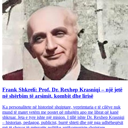
Frank Shkreli: Prof. Dr. Rexhep Krasniqi – një jetë
në shërbim të arsimit, kombit dhe lirisë
Ka personalitete në historinë shqiptare, veprimtaria e të cilëve nuk
mund të matet vetëm me postet që mbajtën apo me librat që kanë
shkruar. Jeta e tyre ishte një mision. I tillë ishte Dr. Rexhep Krasniqi
– historian, pedagog, publicist, burrë shteti dhe një nga udhëheqësit
më të shquar të mërgatës politike antikomuniste shqiptare...