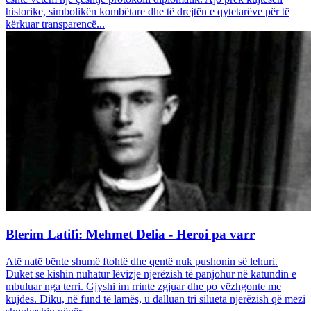
historike, simbolikën kombëtare dhe të drejtën e qytetarëve për të
kërkuar transparencë...
Blerim Latifi: Mehmet Delia - Heroi pa varr
Atë natë bënte shumë ftohtë dhe qentë nuk pushonin së lehuri.
Duket se kishin nuhatur lëvizje njerëzish të panjohur në katundin e
mbuluar nga terri. Gjyshi im rrinte zgjuar dhe po vëzhgonte me
kujdes. Diku, në fund të lamës, u dalluan tri silueta njerëzish që mezi