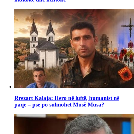
Rrezart Kalaja: Hero në luftë, humanist në
paqe – pse po sulmohet Musë Musa?