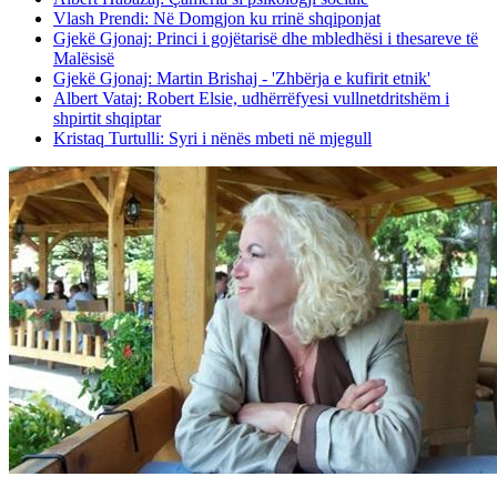
Vlash Prendi: Në Domgjon ku rrinë shqiponjat
Gjekë Gjonaj: Princi i gojëtarisë dhe mbledhësi i thesareve të
Malësisë
Gjekë Gjonaj: Martin Brishaj - 'Zhbërja e kufirit etnik'
Albert Vataj: Robert Elsie, udhërrëfyesi vullnetdritshëm i
shpirtit shqiptar
Kristaq Turtulli: Syri i nënës mbeti në mjegull