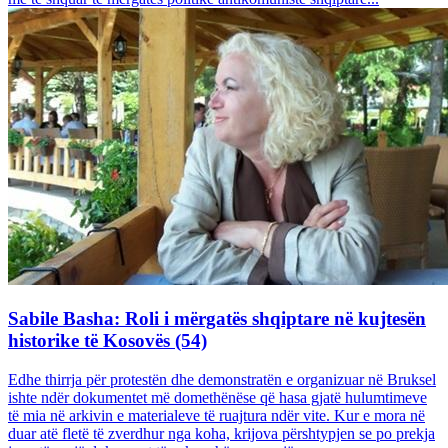
Sabile Basha: Roli i mërgatës shqiptare në kujtesën
historike të Kosovës (54)
Edhe thirrja për protestën dhe demonstratën e organizuar në Bruksel
ishte ndër dokumentet më domethënëse që hasa gjatë hulumtimeve
të mia në arkivin e materialeve të ruajtura ndër vite. Kur e mora në
duar atë fletë të zverdhur nga koha, krijova përshtypjen se po prekja