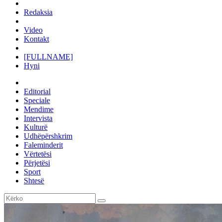
Redaksia
Video
Kontakt
[FULLNAME]
Hyni
Editorial
Speciale
Mendime
Intervista
Kulturë
Udhëpërshkrim
Faleminderit
Vërtetësi
Përjetësi
Sport
Shtesë