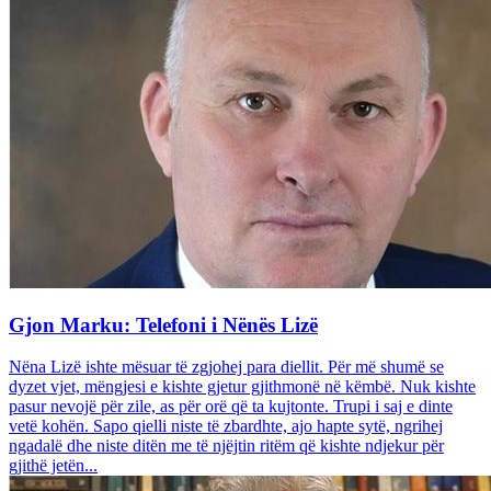
Gjon Marku: Telefoni i Nënës Lizë
Nëna Lizë ishte mësuar të zgjohej para diellit. Për më shumë se
dyzet vjet, mëngjesi e kishte gjetur gjithmonë në këmbë. Nuk kishte
pasur nevojë për zile, as për orë që ta kujtonte. Trupi i saj e dinte
vetë kohën. Sapo qielli niste të zbardhte, ajo hapte sytë, ngrihej
ngadalë dhe niste ditën me të njëjtin ritëm që kishte ndjekur për
gjithë jetën...