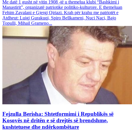
Me datë 1 gusht në vitin 1908 -të u themelua klubi “Bashkimi i
Manastirit”, organizatë patriotike politiko-kulturore. E themeluan
Fehim Zavalani e Gjergj Qiriazi. Krah për krahu me patriotët e
Atdheut: Luigj Gurakuqi, Spiro Bellkameni, Nuçi Naçi, Bajo
Topulli, Mihail Grameno...
Fejzulla Berisha: Shtetformimi i Republikës së
Kosovës në dritën e së drejtës së brendshme,
kushtetuese dhe ndërkombëtare