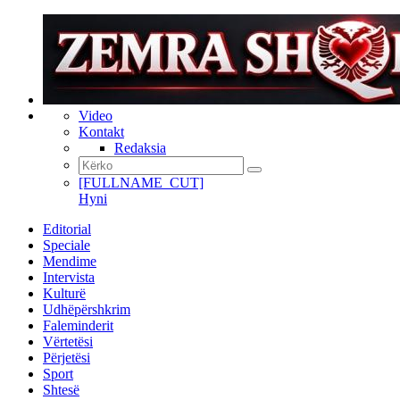
Video
Kontakt
Redaksia
[FULLNAME_CUT]
Hyni
Editorial
Speciale
Mendime
Intervista
Kulturë
Udhëpërshkrim
Faleminderit
Vërtetësi
Përjetësi
Sport
Shtesë