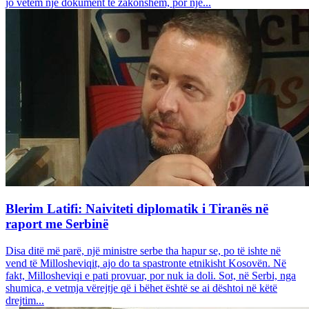
jo vetëm një dokument të zakonshëm, por një...
Blerim Latifi: Naiviteti diplomatik i Tiranës në
raport me Serbinë
Disa ditë më parë, një ministre serbe tha hapur se, po të ishte në
vend të Millosheviqit, ajo do ta spastronte etnikisht Kosovën. Në
fakt, Millosheviqi e pati provuar, por nuk ia doli. Sot, në Serbi, nga
shumica, e vetmja vërejtje që i bëhet është se ai dështoi në këtë
drejtim...