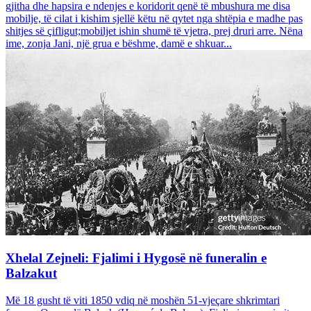
gjitha dhe hapsira e ndenjes e koridorit qenë të mbushura me disa
mobilje, të cilat i kishim sjellë këtu në qytet nga shtëpia e madhe pas
shitjes së çifligut;mobiljet ishin shumë të vjetra, prej druri arre. Nëna
ime, zonja Jani, një grua e bëshme, damë e shkuar...
Xhelal Zejneli: Fjalimi i Hygosë në funeralin e
Balzakut
Më 18 gusht të viti 1850 vdiq në moshën 51-vjeçare shkrimtari