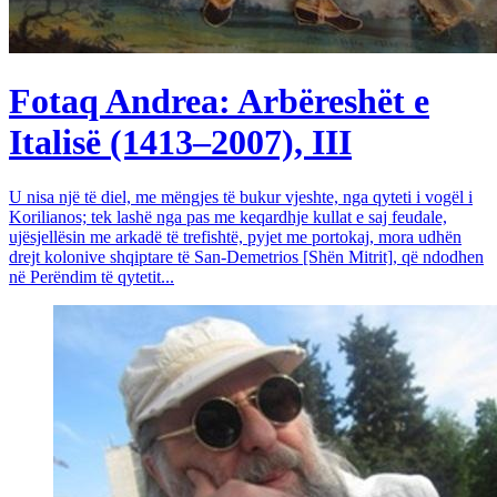
Fotaq Andrea: Arbëreshët e
Italisë (1413–2007), III
U nisa një të diel, me mëngjes të bukur vjeshte, nga qyteti i vogël i
Korilianos; tek lashë nga pas me keqardhje kullat e saj feudale,
ujësjellësin me arkadë të trefishtë, pyjet me portokaj, mora udhën
drejt kolonive shqiptare të San-Demetrios [Shën Mitrit], që ndodhen
në Perëndim të qytetit...