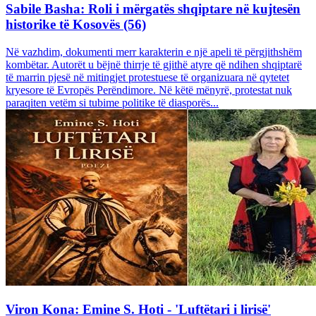
Sabile Basha: Roli i mërgatës shqiptare në kujtesën
historike të Kosovës (56)
Në vazhdim, dokumenti merr karakterin e një apeli të përgjithshëm
kombëtar. Autorët u bëjnë thirrje të gjithë atyre që ndihen shqiptarë
të marrin pjesë në mitingjet protestuese të organizuara në qytetet
kryesore të Evropës Perëndimore. Në këtë mënyrë, protestat nuk
paraqiten vetëm si tubime politike të diasporës...
Viron Kona: Emine S. Hoti - 'Luftëtari i lirisë'