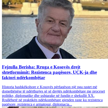
Fejzulla Berisha: Rruga e Kosovës drejt
shtetformimit: Rezistenca paqësore, UÇK-ja dhe
faktori ndërkombëtar
Historia bashkëkohore e Kosovës përfaqëson një nga rastet më
domethënëse të ndërthurjes së së drejtës ndërkombëtare me proceset
politike, diplomatike dhe ushtarake në fundin e shekullit XX.
Rrallëherë në praktikën ndërkombëtare gjenden raste ku rezistenca
paqësore, rezistenca e armatosur, diplomacia...