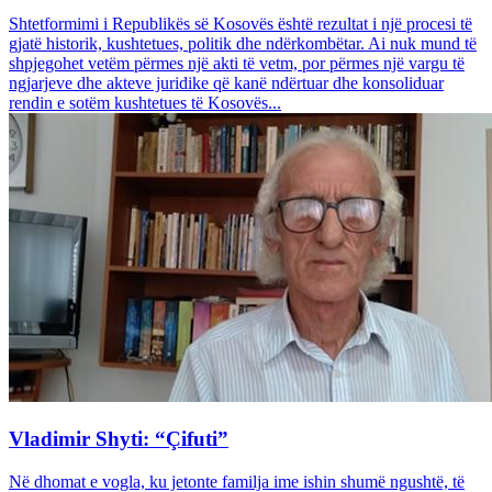
Shtetformimi i Republikës së Kosovës është rezultat i një procesi të
gjatë historik, kushtetues, politik dhe ndërkombëtar. Ai nuk mund të
shpjegohet vetëm përmes një akti të vetm, por përmes një vargu të
ngjarjeve dhe akteve juridike që kanë ndërtuar dhe konsoliduar
rendin e sotëm kushtetues të Kosovës...
Vladimir Shyti: “Çifuti”
Në dhomat e vogla, ku jetonte familja ime ishin shumë ngushtë, të