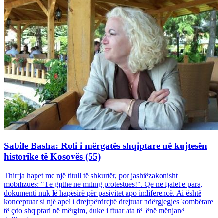
Sabile Basha: Roli i mërgatës shqiptare në kujtesën
historike të Kosovës (55)
Thirrja hapet me një titull të shkurtër, por jashtëzakonisht
mobilizues: "Të gjithë në miting protestues!". Që në fjalët e para,
dokumenti nuk lë hapësirë për pasivitet apo indiferencë. Ai është
konceptuar si një apel i drejtpërdrejtë drejtuar ndërgjegjes kombëtare
të çdo shqiptari në mërgim, duke i ftuar ata të lënë mënjanë