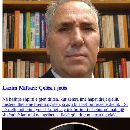
Lazim Miftari: Çelësi i jetës
Në heshtje shpirti e gjen dritën, kur zemra ime hapet drejt qiellit,
misteret thellë në brendi ngriten, si agu kur lëshon rrezet e diellit. - Si
në rreth, udhëtimi ynë shkrihet, aty tek burimi i fshehur në mal, një
shkëndijë lart mbi ne ngrihet, si flakë që ndriçon terrin ngadalë...