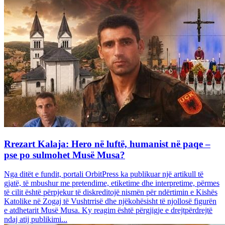
Rrezart Kalaja: Hero në luftë, humanist në paqe –
pse po sulmohet Musë Musa?
Nga ditët e fundit, portali OrbitPress ka publikuar një artikull të
gjatë, të mbushur me pretendime, etiketime dhe interpretime, përmes
të cilit është përpjekur të diskreditojë nismën për ndërtimin e Kishës
Katolike në Zogaj të Vushtrrisë dhe njëkohësisht të njollosë figurën
e atdhetarit Musë Musa. Ky reagim është përgjigje e drejtpërdrejtë
ndaj atij publikimi...