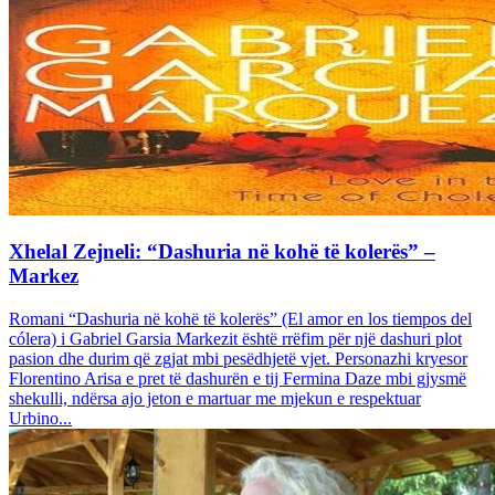
Xhelal Zejneli: “Dashuria në kohë të kolerës” –
Markez
Romani “Dashuria në kohë të kolerës” (El amor en los tiempos del
cólera) i Gabriel Garsia Markezit është rrëfim për një dashuri plot
pasion dhe durim që zgjat mbi pesëdhjetë vjet. Personazhi kryesor
Florentino Arisa e pret të dashurën e tij Fermina Daze mbi gjysmë
shekulli, ndërsa ajo jeton e martuar me mjekun e respektuar
Urbino...