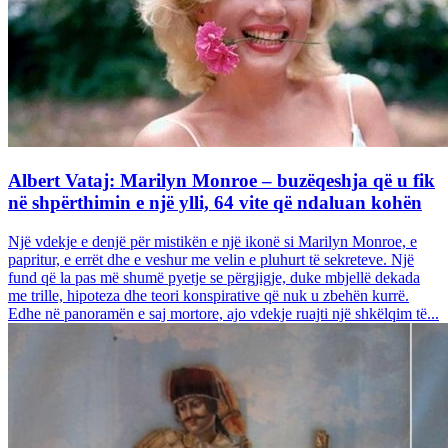
Albert Vataj: Marilyn Monroe – buzëqeshja që u fik
në shpërthimin e një ylli, 64 vite që ndaluan kohën
Një vdekje e denjë për mistikën e një ikonë si Marilyn Monroe, e
papritur, e errët dhe e veshur me velin e pluhurt të sekreteve. Një
fund që la pas më shumë pyetje se përgjigje, duke mbjellë dekada
me trille, hipoteza dhe teori konspirative që nuk u zbehën kurrë.
Edhe në panoramën e saj mortore, ajo vdekje ruajti një shkëlqim të...