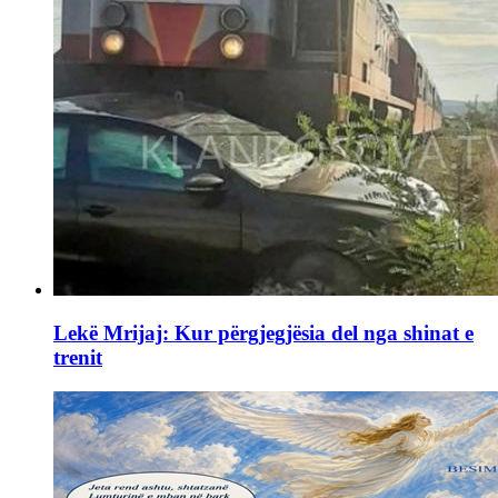
Lekë Mrijaj: Kur përgjegjësia del nga shinat e
trenit