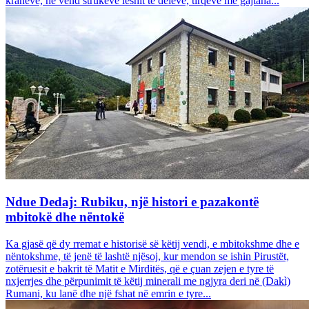
krahëve, në vend strukeve leshit të deleve, tirqëve me gajtana...
Ndue Dedaj: Rubiku, një histori e pazakontë
mbitokë dhe nëntokë
Ka gjasë që dy rremat e historisë së këtij vendi, e mbitokshme dhe e
nëntokshme, të jenë të lashtë njësoj, kur mendon se ishin Pirustët,
zotëruesit e bakrit të Matit e Mirditës, që e çuan zejen e tyre të
nxjerrjes dhe përpunimit të këtij minerali me ngjyra deri në (Dakì)
Rumani, ku lanë dhe një fshat në emrin e tyre...