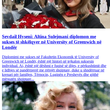
Sevdail Hyseni: Altina Sulejmani diplomon me
sukses të shkëlqyer në University of Greenwich në
Londër
Diplomimi me sukses në Fakultetin Ekonomik të University of
Greenwich në Londër, është një histori që tejkalon suksesin
individual. Ai, është një dëshmi e fuqisë së dijes, e përkushtimit dhe
e lidhjes së pandërprerë me rrënjët shqiptare, duke u shndërruar në
krenari për familjen, Tërnocin, Luginën e Preshevës dhe gjithë
mërgatën shqiptare...