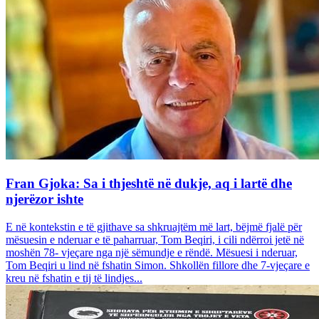
Fran Gjoka: Sa i thjeshtë në dukje, aq i lartë dhe
njerëzor ishte
E në kontekstin e të gjithave sa shkruajtëm më lart, bëjmë fjalë për
mësuesin e nderuar e të paharruar, Tom Beqiri, i cili ndërroi jetë në
moshën 78- vjeçare nga një sëmundje e rëndë. Mësuesi i nderuar,
Tom Beqiri u lind në fshatin Simon. Shkollën fillore dhe 7-vjeçare e
kreu në fshatin e tij të lindjes...