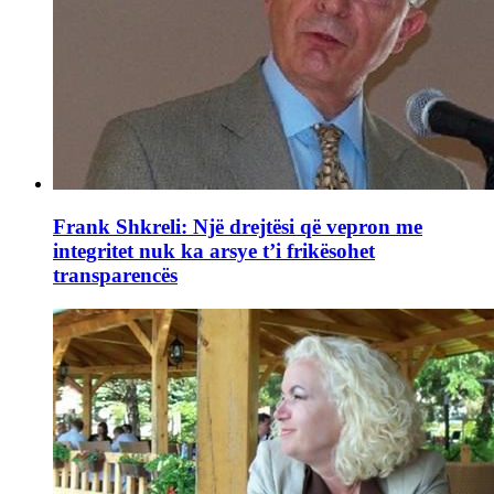
Frank Shkreli: Një drejtësi që vepron me
integritet nuk ka arsye t’i frikësohet
transparencës