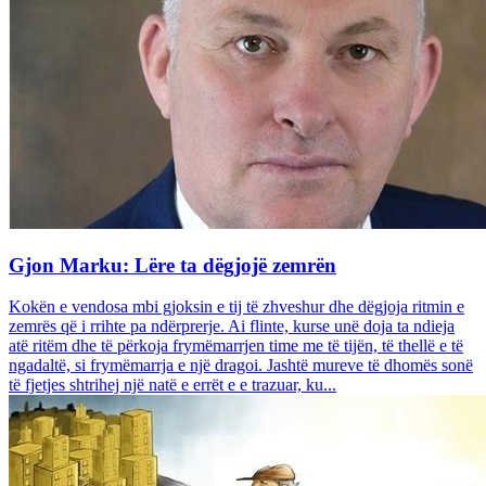
Gjon Marku: Lëre ta dëgjojë zemrën
Kokën e vendosa mbi gjoksin e tij të zhveshur dhe dëgjoja ritmin e
zemrës që i rrihte pa ndërprerje. Ai flinte, kurse unë doja ta ndieja
atë ritëm dhe të përkoja frymëmarrjen time me të tijën, të thellë e të
ngadaltë, si frymëmarrja e një dragoi. Jashtë mureve të dhomës sonë
të fjetjes shtrihej një natë e errët e e trazuar, ku...