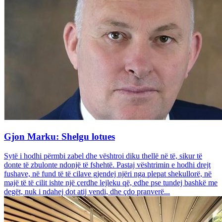
Gjon Marku: Shelgu lotues
Sytë i hodhi përmbi zabel dhe vështroi diku thellë në të, sikur të
donte të zbulonte ndonjë të fshehtë. Pastaj vështrimin e hodhi drejt
fushave, në fund të të cilave gjendej njëri nga plepat shekullorë, në
majë të të cilit ishte një çerdhe lejleku që, edhe pse tundej bashkë me
degët, nuk i ndahej dot atij vendi, dhe çdo pranverë...