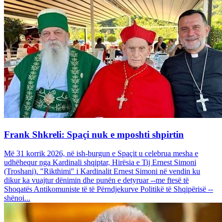
Frank Shkreli: Spaçi nuk e mposhti shpirtin
Më 31 korrik 2026, në ish-burgun e Spaçit u celebrua mesha e
udhëhequr nga Kardinali shqiptar, Hirësia e Tij Ernest Simoni
(Troshani). "Rikthimi" i Kardinalit Ernest Simoni në vendin ku
dikur ka vuajtur dënimin dhe punën e detyruar --me ftesë të
Shoqatës Antikomuniste të të Përndjekurve Politikë të Shqipërisë --
shënoi...