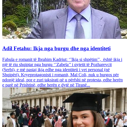
Adil Fetahu: Ikja nga burgu dhe nga identiteti
Fabula e romanit të Ibrahim Kadriut: ‘’Ikja si shpëtim’’, është ikja i
një të riu shqiptar nga burgu ‘’Zabela’’ i qytetit të Pozharevcit
(Serbi), e më pastaj ikja edhe nga identiteti i vet personal (në
Shqipëri). Kryeprotagonisti i romanit, Mal Coli, nuk u burgos për
ndonjë ideal, por e zuri taksirati që u përfshi në protesta, edhe herën
e parë në Prishtinë, edhe herën e dytë në Tiranë...