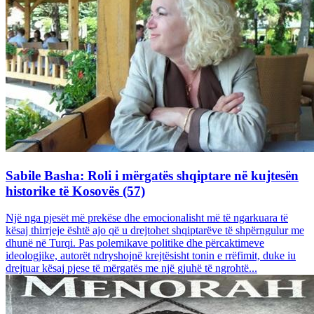
Sabile Basha: Roli i mërgatës shqiptare në kujtesën
historike të Kosovës (57)
Një nga pjesët më prekëse dhe emocionalisht më të ngarkuara të
kësaj thirrjeje është ajo që u drejtohet shqiptarëve të shpërngulur me
dhunë në Turqi. Pas polemikave politike dhe përcaktimeve
ideologjike, autorët ndryshojnë krejtësisht tonin e rrëfimit, duke iu
drejtuar kësaj pjese të mërgatës me një gjuhë të ngrohtë...