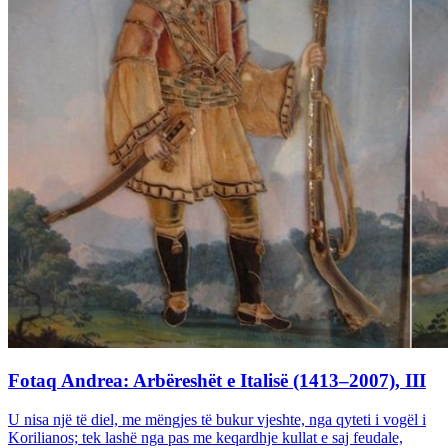
Fotaq Andrea: Arbëreshët e Italisë (1413–2007), III
U nisa një të diel, me mëngjes të bukur vjeshte, nga qyteti i vogël i
Korilianos; tek lashë nga pas me keqardhje kullat e saj feudale,