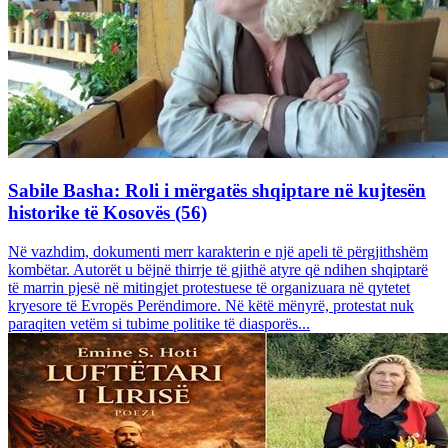
Sabile Basha: Roli i mërgatës shqiptare në kujtesën
historike të Kosovës (56)
Në vazhdim, dokumenti merr karakterin e një apeli të përgjithshëm
kombëtar. Autorët u bëjnë thirrje të gjithë atyre që ndihen shqiptarë
të marrin pjesë në mitingjet protestuese të organizuara në qytetet
kryesore të Evropës Perëndimore. Në këtë mënyrë, protestat nuk
paraqiten vetëm si tubime politike të diasporës...