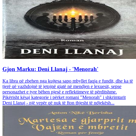
Gjon Marku: Deni Llanaj - 'Menorah'
Ka libra që zbehen nga kujtesa sapo mbyllet faqja e fundit, dhe ka të
tjerë që vazhdojnë të jetojnë gjatë në mendjen e lexuesit, sepse
personazhet e tyre bëhen pjesë e reflektimeve të përditshme.
Pikërisht kësaj kategorie i përket romani "Menorah" i shkrimtarit
Deni Llanaj - një vepër që nuk të fton thjesht të ndjekësh...