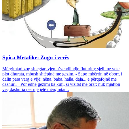
Spica Metalike: Zogu i verës
Mërgimtari zog shtegtar, vjen n’vendlindje fluturim; sjell me vete
plot dhurata, mbush shtëpinë me gëzim. - Sapo mbërrin në oborr, i
dalin para varg e vijë: nëna, baba, halla, daja... e përqafojnë me
dashuri. - Por edhe gëzimi ka kufi, si vizitat me orar; nuk mjafton
veç dashuria për një jetë mërgimtar...