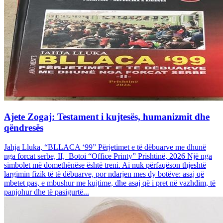
Ajete Zogaj: Testament i kujtesës, humanizmit dhe
qëndresës
Jahja Lluka, “BLLACA ‘99” Përjetimet e të dëbuarve me dhunë
nga forcat serbe, II, Botoi “Office Printy” Prishtinë, 2026 Një nga
simbolet më domethënëse është treni. Ai nuk përfaqëson thjeshtë
largimin fizik të të dëbuarve, por ndarjen mes dy botëve: asaj që
mbetet pas, e mbushur me kujtime, dhe asaj që i pret në vazhdim, të
panjohur dhe të pasigurtë...