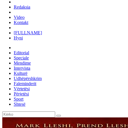
Redaksia
Video
Kontakt
[FULLNAME]
Hyni
Editorial
Speciale
Mendime
Intervista
Kulturë
Udhëpërshkrim
Faleminderit
Vërtetësi
Përjetësi
Sport
Shtesë