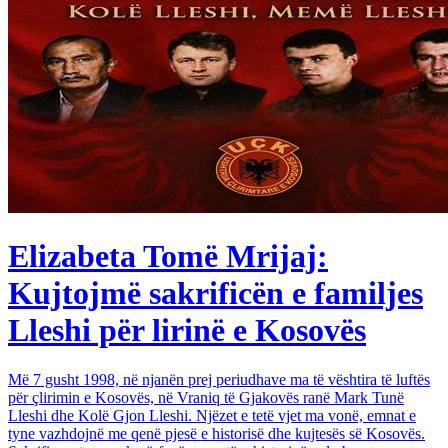
Elizabeta Tomë Mrijaj:
Kujtojmë sakrificën e familjes
Lleshi për lirinë e Kosovës
Më 7 gusht 1998, në njanën prej periudhave ma të vështira të luftës
për çlirimin e Kosovës, në Vraniq të Gjakovës ranë Mark Tunë
Lleshi dhe Kolë Gjon Lleshi. Njëzet e tetë vjet ma vonë, emnat e
tyne vazhdojnë me qenë pjesë e historisë dhe kujtesës së Kosovës.