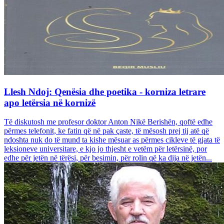
Llesh Ndoj: Qenësia dhe poetika - korniza letrare
apo letërsia në kornizë
Të diskutosh me profesor doktor Anton Nikë Berishën, qoftë edhe
përmes telefonit, ke fatin që në pak çaste, të mësosh prej tij atë që
ndoshta nuk do të mund ta kishe mësuar as përmes cikleve të gjata të
leksioneve universitare, e kjo jo thjesht e vetëm për letërsinë, por
edhe për jetën në tërësi, për besimin, për rolin që ka dija në jetën...