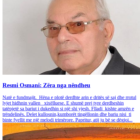
Resmi Osmani: Zëra nga nëndheu
Natë e fundmajit. Hëna e plotë derdhte arin e dritës së saj dhe rrotul
lyjet hidhnin vallen xixëlluese. E shumë prej tyre derdheshin
tatëpjetë sa bariut i dukedhin si një shi yjesh. Flladi kishte amzën e
trëndelinës. Delet kullosnin,kumborët tingëllonin dhe bariu nisi ti
binte fyellit me një melodi trimërore. Papritur, atij ju bë se dëgjoi...