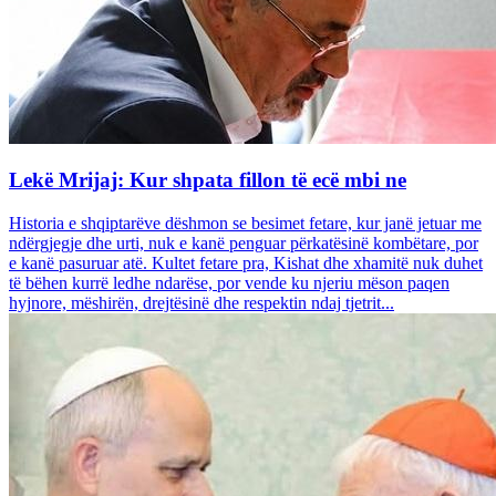
Lekë Mrijaj: Kur shpata fillon të ecë mbi ne
Historia e shqiptarëve dëshmon se besimet fetare, kur janë jetuar me
ndërgjegje dhe urti, nuk e kanë penguar përkatësinë kombëtare, por
e kanë pasuruar atë. Kultet fetare pra, Kishat dhe xhamitë nuk duhet
të bëhen kurrë ledhe ndarëse, por vende ku njeriu mëson paqen
hyjnore, mëshirën, drejtësinë dhe respektin ndaj tjetrit...