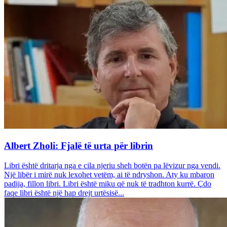
Albert Zholi: Fjalë të urta për librin
Libri është dritarja nga e cila njeriu sheh botën pa lëvizur nga vendi.
Një libër i mirë nuk lexohet vetëm, ai të ndryshon. Aty ku mbaron
padija, fillon libri. Libri është miku që nuk të tradhton kurrë. Çdo
faqe libri është një hap drejt urtësisë...