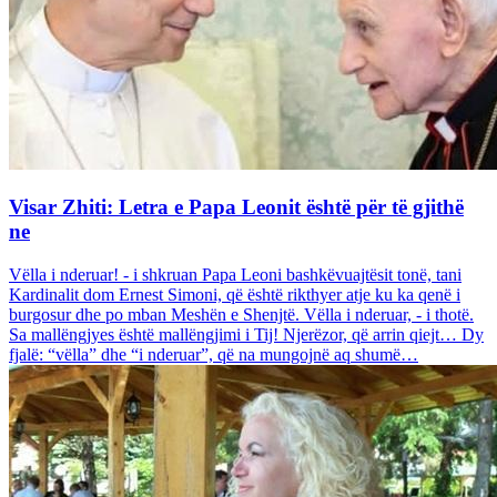
Visar Zhiti: Letra e Papa Leonit është për të gjithë
ne
Vëlla i nderuar! - i shkruan Papa Leoni bashkëvuajtësit tonë, tani
Kardinalit dom Ernest Simoni, që është rikthyer atje ku ka qenë i
burgosur dhe po mban Meshën e Shenjtë. Vëlla i nderuar, - i thotë.
Sa mallëngjyes është mallëngjimi i Tij! Njerëzor, që arrin qiejt… Dy
fjalë: “vëlla” dhe “i nderuar”, që na mungojnë aq shumë…