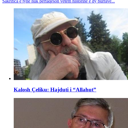
Sakrifica e tyne nuk përfaqëson vetëm historinë e dy burrave...
Kalosh Çeliku: Hajduti i “Allahut”