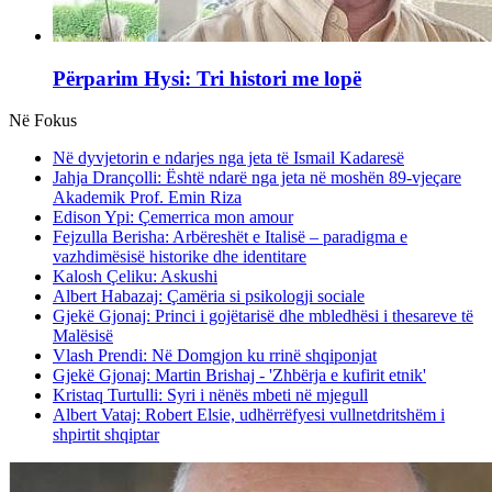
Përparim Hysi: Tri histori me lopë
Në Fokus
Në dyvjetorin e ndarjes nga jeta të Ismail Kadaresë
Jahja Drançolli: Është ndarë nga jeta në moshën 89-vjeçare
Akademik Prof. Emin Riza
Edison Ypi: Çemerrica mon amour
Fejzulla Berisha: Arbëreshët e Italisë – paradigma e
vazhdimësisë historike dhe identitare
Kalosh Çeliku: Askushi
Albert Habazaj: Çamëria si psikologji sociale
Gjekë Gjonaj: Princi i gojëtarisë dhe mbledhësi i thesareve të
Malësisë
Vlash Prendi: Në Domgjon ku rrinë shqiponjat
Gjekë Gjonaj: Martin Brishaj - 'Zhbërja e kufirit etnik'
Kristaq Turtulli: Syri i nënës mbeti në mjegull
Albert Vataj: Robert Elsie, udhërrëfyesi vullnetdritshëm i
shpirtit shqiptar