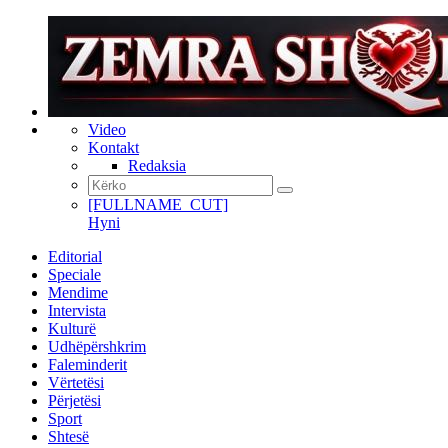
Video
Kontakt
Redaksia
[FULLNAME_CUT]
Hyni
Editorial
Speciale
Mendime
Intervista
Kulturë
Udhëpërshkrim
Faleminderit
Vërtetësi
Përjetësi
Sport
Shtesë