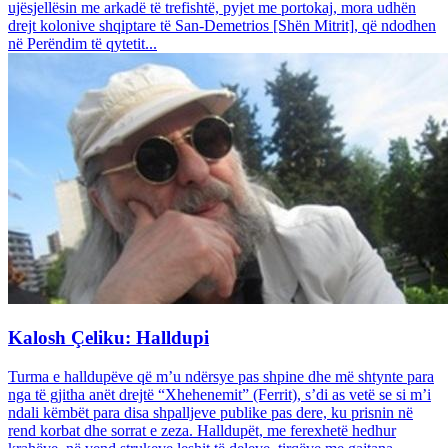
ujësjellësin me arkadë të trefishtë, pyjet me portokaj, mora udhën
drejt kolonive shqiptare të San-Demetrios [Shën Mitrit], që ndodhen
në Perëndim të qytetit...
Kalosh Çeliku: Halldupi
Turma e halldupëve që m’u ndërsye pas shpine dhe më shtynte para
nga të gjitha anët drejtë “Xhehenemit” (Ferrit), s’di as vetë se si m’i
ndali këmbët para disa shpalljeve publike pas dere, ku prisnin në
rend korbat dhe sorrat e zeza. Halldupët, me ferexhetë hedhur