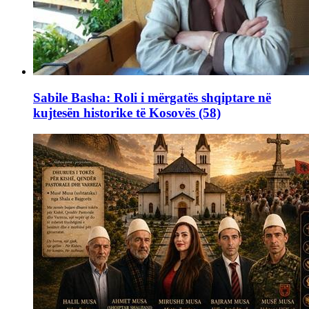
Sabile Basha: Roli i mërgatës shqiptare në
kujtesën historike të Kosovës (58)