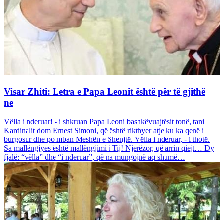
Visar Zhiti: Letra e Papa Leonit është për të gjithë
ne
Vëlla i nderuar! - i shkruan Papa Leoni bashkëvuajtësit tonë, tani
Kardinalit dom Ernest Simoni, që është rikthyer atje ku ka qenë i
burgosur dhe po mban Meshën e Shenjtë. Vëlla i nderuar, - i thotë.
Sa mallëngjyes është mallëngjimi i Tij! Njerëzor, që arrin qiejt… Dy
fjalë: “vëlla” dhe “i nderuar”, që na mungojnë aq shumë…