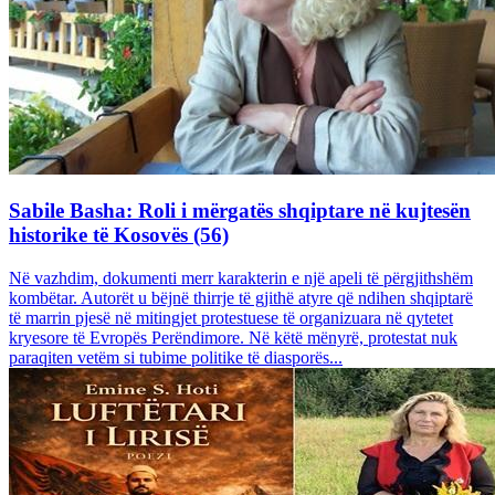
Sabile Basha: Roli i mërgatës shqiptare në kujtesën
historike të Kosovës (56)
Në vazhdim, dokumenti merr karakterin e një apeli të përgjithshëm
kombëtar. Autorët u bëjnë thirrje të gjithë atyre që ndihen shqiptarë
të marrin pjesë në mitingjet protestuese të organizuara në qytetet
kryesore të Evropës Perëndimore. Në këtë mënyrë, protestat nuk
paraqiten vetëm si tubime politike të diasporës...