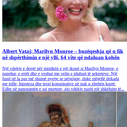
Albert Vataj: Marilyn Monroe – buzëqeshja që u fik
në shpërthimin e një ylli, 64 vite që ndaluan kohën
Një vdekje e denjë për mistikën e një ikonë si Marilyn Monroe, e
papritur, e errët dhe e veshur me velin e pluhurt të sekreteve. Një
fund që la pas më shumë pyetje se përgjigje, duke mbjellë dekada
me trille, hipoteza dhe teori konspirative që nuk u zbehën kurrë.
Edhe në panoramën e saj mortore, ajo vdekje ruajti një shkëlqim të...