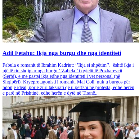
Adil Fetahu: Ikja nga burgu dhe nga identiteti
Fabula e romanit të Ibrahim Kadriut: ‘’Ikja si shpëtim’’, është ikja i
një të riu shqiptar nga burgu ‘’Zabela’’ i qytetit të Pozharevcit
(Serbi), e më pastaj ikja edhe nga identiteti i vet personal (në
Shqipëri). Kryeprotagonisti i romanit, Mal Coli, nuk u burgos për
ndonjë ideal, por e zuri taksirati që u përfshi në protesta, edhe herën
e parë në Prishtinë, edhe herën e dytë në Tiranë...