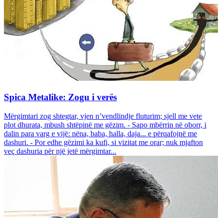
Spica Metalike: Zogu i verës
Mërgimtari zog shtegtar, vjen n’vendlindje fluturim; sjell me vete
plot dhurata, mbush shtëpinë me gëzim. - Sapo mbërrin në oborr, i
dalin para varg e vijë: nëna, baba, halla, daja... e përqafojnë me
dashuri. - Por edhe gëzimi ka kufi, si vizitat me orar; nuk mjafton
veç dashuria për një jetë mërgimtar...