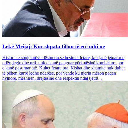
Lekë Mrijaj: Kur shpata fillon të ecë mbi ne
Historia e shqiptarëve dëshmon se besimet fetare, kur janë jetuar me
ndërgjegje dhe urti, nuk e kanë penguar përkatësinë kombëtare, por
e kanë pasuruar atë. Kultet fetare pra, Kishat dhe xhamitë nuk duhet
të bëhen kurrë ledhe ndarëse, por vende ku njeriu mëson paqen
hyjnore, mëshirën, drejtësinë dhe respektin ndaj tjetrit...