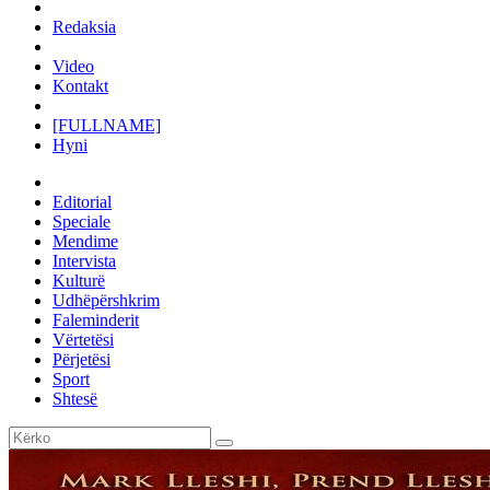
Redaksia
Video
Kontakt
[FULLNAME]
Hyni
Editorial
Speciale
Mendime
Intervista
Kulturë
Udhëpërshkrim
Faleminderit
Vërtetësi
Përjetësi
Sport
Shtesë