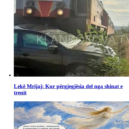
Lekë Mrijaj: Kur përgjegjësia del nga shinat e
trenit