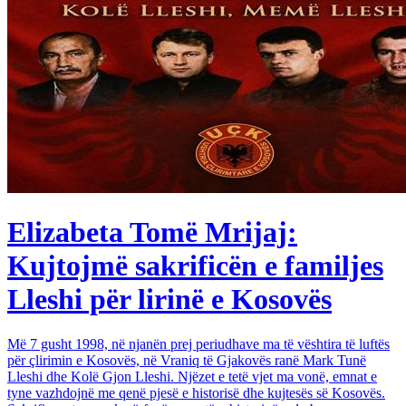
Elizabeta Tomë Mrijaj:
Kujtojmë sakrificën e familjes
Lleshi për lirinë e Kosovës
Më 7 gusht 1998, në njanën prej periudhave ma të vështira të luftës
për çlirimin e Kosovës, në Vraniq të Gjakovës ranë Mark Tunë
Lleshi dhe Kolë Gjon Lleshi. Njëzet e tetë vjet ma vonë, emnat e
tyne vazhdojnë me qenë pjesë e historisë dhe kujtesës së Kosovës.