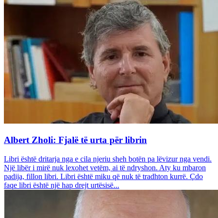
Albert Zholi: Fjalë të urta për librin
Libri është dritarja nga e cila njeriu sheh botën pa lëvizur nga vendi.
Një libër i mirë nuk lexohet vetëm, ai të ndryshon. Aty ku mbaron
padija, fillon libri. Libri është miku që nuk të tradhton kurrë. Çdo
faqe libri është një hap drejt urtësisë...