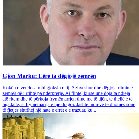
Gjon Marku: Lëre ta dëgjojë zemrën
Kokën e vendosa mbi gjoksin e tij të zhveshur dhe dëgjoja ritmin e
zemrës që i rrihte pa ndërprerje. Ai flinte, kurse unë doja ta ndieja
atë ritëm dhe të përkoja frymëmarrjen time me të tijën, të thellë e të
ngadaltë, si frymëmarrja e një dragoi. Jashtë mureve të dhomës sonë
të fjetjes shtrihej një natë e errët e e trazuar, ku...