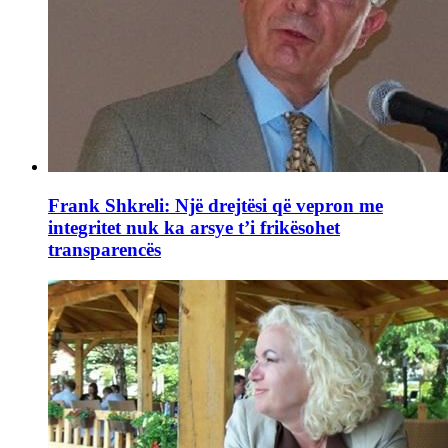
Frank Shkreli: Një drejtësi që vepron me
integritet nuk ka arsye t’i frikësohet
transparencës