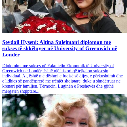
Sevdail Hyseni: Altina Sulejmani diplomon me
sukses të shkëlqyer në University of Greenwich në
Londër
Diplomimi me sukses në Fakultetin Ekonomik të University of
Greenwich në Londër, është një histori që tejkalon suksesin
individual. Ai, është një dëshmi e fuqisë së dijes, e përkushtimit dhe
e lidhjes së pandërprerë me rrënjët shqiptare, duke u shndërruar në
krenari për familjen, Tërnocin, Luginën e Preshevës dhe gjithë
mërgatën shqiptare...