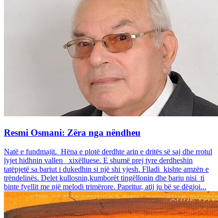
Resmi Osmani: Zëra nga nëndheu
Natë e fundmajit. Hëna e plotë derdhte arin e dritës së saj dhe rrotul
lyjet hidhnin vallen xixëlluese. E shumë prej tyre derdheshin
tatëpjetë sa bariut i dukedhin si një shi yjesh. Flladi kishte amzën e
trëndelinës. Delet kullosnin,kumborët tingëllonin dhe bariu nisi ti
binte fyellit me një melodi trimërore. Papritur, atij ju bë se dëgjoi...