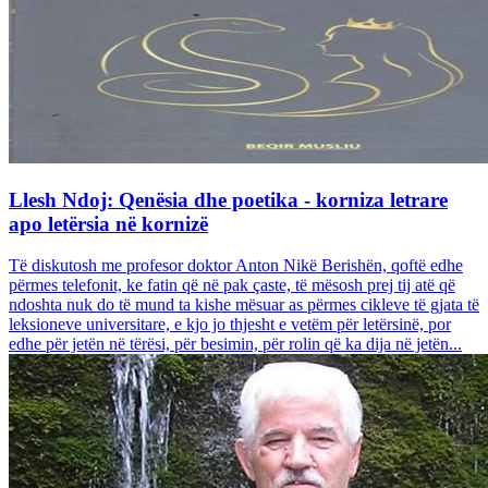
Llesh Ndoj: Qenësia dhe poetika - korniza letrare
apo letërsia në kornizë
Të diskutosh me profesor doktor Anton Nikë Berishën, qoftë edhe
përmes telefonit, ke fatin që në pak çaste, të mësosh prej tij atë që
ndoshta nuk do të mund ta kishe mësuar as përmes cikleve të gjata të
leksioneve universitare, e kjo jo thjesht e vetëm për letërsinë, por
edhe për jetën në tërësi, për besimin, për rolin që ka dija në jetën...