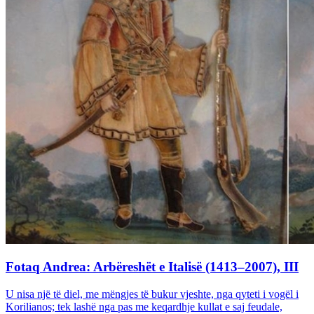
Fotaq Andrea: Arbëreshët e Italisë (1413–2007), III
U nisa një të diel, me mëngjes të bukur vjeshte, nga qyteti i vogël i
Korilianos; tek lashë nga pas me keqardhje kullat e saj feudale,