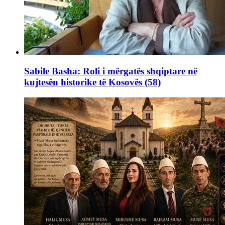
Sabile Basha: Roli i mërgatës shqiptare në
kujtesën historike të Kosovës (58)