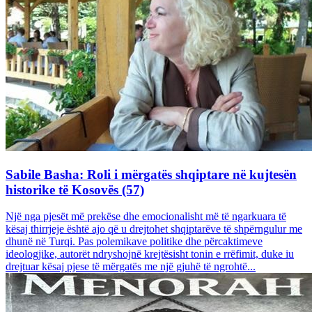
Sabile Basha: Roli i mërgatës shqiptare në kujtesën
historike të Kosovës (57)
Një nga pjesët më prekëse dhe emocionalisht më të ngarkuara të
kësaj thirrjeje është ajo që u drejtohet shqiptarëve të shpërngulur me
dhunë në Turqi. Pas polemikave politike dhe përcaktimeve
ideologjike, autorët ndryshojnë krejtësisht tonin e rrëfimit, duke iu
drejtuar kësaj pjese të mërgatës me një gjuhë të ngrohtë...