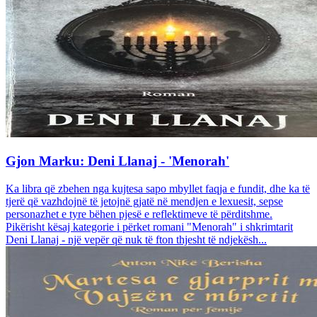
Gjon Marku: Deni Llanaj - 'Menorah'
Ka libra që zbehen nga kujtesa sapo mbyllet faqja e fundit, dhe ka të
tjerë që vazhdojnë të jetojnë gjatë në mendjen e lexuesit, sepse
personazhet e tyre bëhen pjesë e reflektimeve të përditshme.
Pikërisht kësaj kategorie i përket romani "Menorah" i shkrimtarit
Deni Llanaj - një vepër që nuk të fton thjesht të ndjekësh...