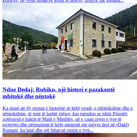
krahëve, në vend strukeve leshit të deleve, tirqëve me gajtana...
Ndue Dedaj: Rubiku, një histori e pazakontë
mbitokë dhe nëntokë
Ka gjasë që dy rremat e historisë së këtij vendi, e mbitokshme dhe e
nëntokshme, të jenë të lashtë njësoj, kur mendon se ishin Pirustët,
zotëruesit e bakrit të Matit e Mirditës, që e çuan zejen e tyre të
nxjerrjes dhe përpunimit të këtij minerali me ngjyra deri në (Dakì)
Rumani, ku lanë dhe një fshat në emrin e tyre...