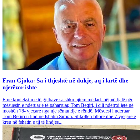
Fran Gjoka: Sa i thjeshtë në dukje, aq i lartë dhe
njerëzor ishte
E në kontekstin e të gjithave sa shkruajtëm më lart, bëjmë fjalë për
mësuesin e nderuar e të paharruar, Tom Beqiri, i cili ndërroi jetë në
moshën 78- vjeçare nga një sëmundje e rëndë. Mësuesi i nderuar,
Tom Beqiri u lind në fshatin Simon. Shkollën fillore dhe 7-vjeçare e
kreu në fshatin e tij të lindjes...