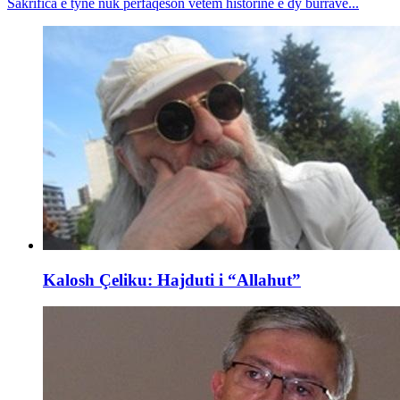
Sakrifica e tyne nuk përfaqëson vetëm historinë e dy burrave...
Kalosh Çeliku: Hajduti i “Allahut”