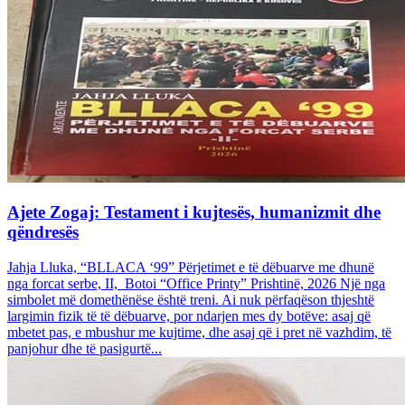
Ajete Zogaj: Testament i kujtesës, humanizmit dhe
qëndresës
Jahja Lluka, “BLLACA ‘99” Përjetimet e të dëbuarve me dhunë
nga forcat serbe, II, Botoi “Office Printy” Prishtinë, 2026 Një nga
simbolet më domethënëse është treni. Ai nuk përfaqëson thjeshtë
largimin fizik të të dëbuarve, por ndarjen mes dy botëve: asaj që
mbetet pas, e mbushur me kujtime, dhe asaj që i pret në vazhdim, të
panjohur dhe të pasigurtë...