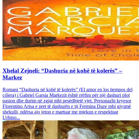
Xhelal Zejneli: “Dashuria në kohë të kolerës” –
Markez
Romani “Dashuria në kohë të kolerës” (El amor en los tiempos del
cólera) i Gabriel Garsia Markezit është rrëfim për një dashuri plot
pasion dhe durim që zgjat mbi pesëdhjetë vjet. Personazhi kryesor
Florentino Arisa e pret të dashurën e tij Fermina Daze mbi gjysmë
shekulli, ndërsa ajo jeton e martuar me mjekun e respektuar
Urbino...