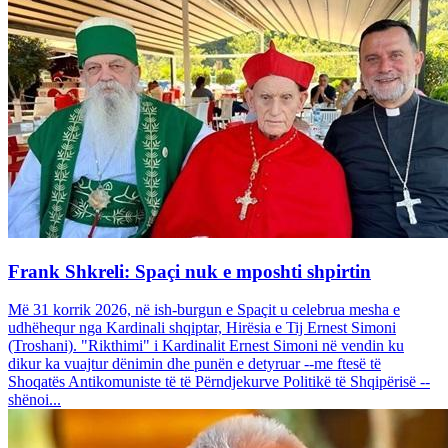
Frank Shkreli: Spaçi nuk e mposhti shpirtin
Më 31 korrik 2026, në ish-burgun e Spaçit u celebrua mesha e
udhëhequr nga Kardinali shqiptar, Hirësia e Tij Ernest Simoni
(Troshani). "Rikthimi" i Kardinalit Ernest Simoni në vendin ku
dikur ka vuajtur dënimin dhe punën e detyruar --me ftesë të
Shoqatës Antikomuniste të të Përndjekurve Politikë të Shqipërisë --
shënoi...