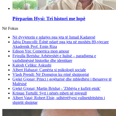
Përparim Hysi: Tri histori me lopë
Në Fokus
Në dyvjetorin e ndarjes nga jeta të Ismail Kadaresë
Jahja Drançolli: Është ndarë nga jeta në moshën 89-vjeçare
Akademik Prof. Emin Riza
Edison Ypi: Çemerrica mon amour
Fejzulla Berisha: Arbëreshët e Italisë – paradigma e
vazhdimësisë historike dhe identitare
Kalosh Çeliku: Askushi
Albert Habazaj: Çamëria si psikologji sociale
Vlash Prendi: Në Domgjon ku rrinë shqiponjat
Gjekë Gjonaj: Princi i gojëtarisë dhe mbledhësi i thesareve të
Malësisë
Gjekë Gjonaj: Martin Brishaj - 'Zhbërja e kufirit etnik'
Kristaq Turtulli: Syri i nënës mbeti në mjegull
Albert Vataj: Robert Elsie, udhërrëfyesi vullnetdritshëm i
shpirtit shqiptar