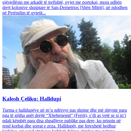
ujësjellësin me arkadë të trefishtë, pyjet me portokaj, mora udhën
drejt kolonive shqiptare të San-Demetrios [Shën Mitrit], që ndodhen
në Perëndim të qytetit...
Kalosh Çeliku: Halldupi
Turma e halldupëve që m’u ndërsye pas shpine dhe më shtynte para
nga të gjitha anët drejtë “Xhehenemit” (Ferrit), s’di as vetë se si m’i
ndali këmbët para disa shpalljeve publike pas dere, ku prisnin në
rend korbat dhe sorrat e zeza. Halldupët, me ferexhetë hedhur