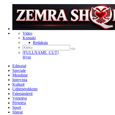
Video
Kontakt
Redaksia
[FULLNAME_CUT]
Hyni
Editorial
Speciale
Mendime
Intervista
Kulturë
Udhëpërshkrim
Faleminderit
Vërtetësi
Përjetësi
Sport
Shtesë