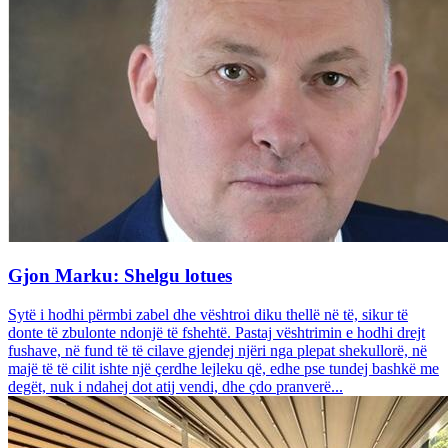
Gjon Marku: Shelgu lotues
Sytë i hodhi përmbi zabel dhe vështroi diku thellë në të, sikur të
donte të zbulonte ndonjë të fshehtë. Pastaj vështrimin e hodhi drejt
fushave, në fund të të cilave gjendej njëri nga plepat shekullorë, në
majë të të cilit ishte një çerdhe lejleku që, edhe pse tundej bashkë me
degët, nuk i ndahej dot atij vendi, dhe çdo pranverë...