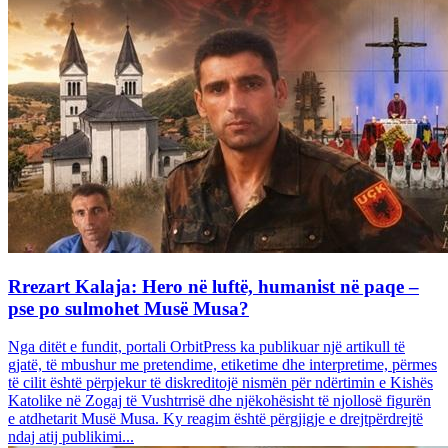
Rrezart Kalaja: Hero në luftë, humanist në paqe –
pse po sulmohet Musë Musa?
Nga ditët e fundit, portali OrbitPress ka publikuar një artikull të
gjatë, të mbushur me pretendime, etiketime dhe interpretime, përmes
të cilit është përpjekur të diskreditojë nismën për ndërtimin e Kishës
Katolike në Zogaj të Vushtrrisë dhe njëkohësisht të njollosë figurën
e atdhetarit Musë Musa. Ky reagim është përgjigje e drejtpërdrejtë
ndaj atij publikimi...