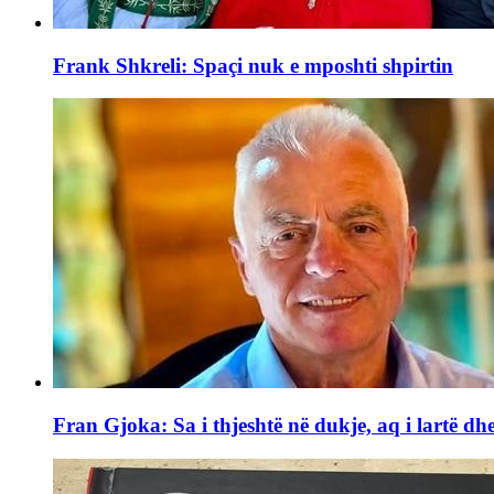
Frank Shkreli: Spaçi nuk e mposhti shpirtin
Fran Gjoka: Sa i thjeshtë në dukje, aq i lartë dhe