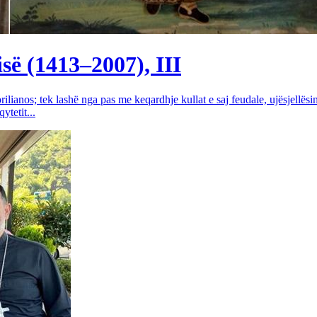
së (1413–2007), III
rilianos; tek lashë nga pas me keqardhje kullat e saj feudale, ujësjellës
tetit...