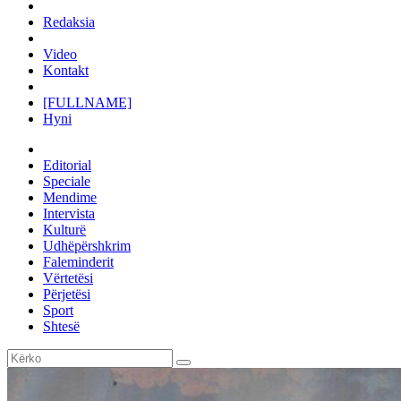
Redaksia
Video
Kontakt
[FULLNAME]
Hyni
Editorial
Speciale
Mendime
Intervista
Kulturë
Udhëpërshkrim
Faleminderit
Vërtetësi
Përjetësi
Sport
Shtesë