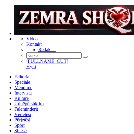
Video
Kontakt
Redaksia
[FULLNAME_CUT]
Hyni
Editorial
Speciale
Mendime
Intervista
Kulturë
Udhëpërshkrim
Faleminderit
Vërtetësi
Përjetësi
Sport
Shtesë