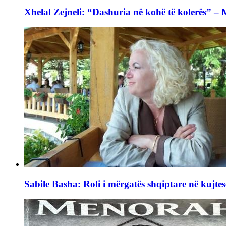
Xhelal Zejneli: “Dashuria në kohë të kolerës” –
Sabile Basha: Roli i mërgatës shqiptare në kujtes