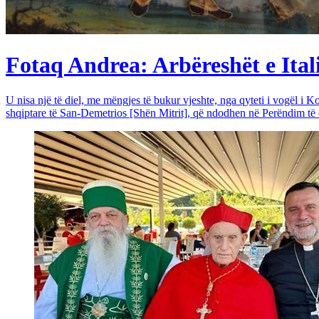
Fotaq Andrea: Arbëreshët e Itali
U nisa një të diel, me mëngjes të bukur vjeshte, nga qyteti i vogël i Ko
shqiptare të San-Demetrios [Shën Mitrit], që ndodhen në Perëndim të qy