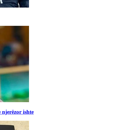
 njerëzor ishte