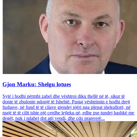
Gjon Marku: Shelgu lotues
Sytë i hodhi përmbi zabel dhe vështroi diku thellë në të, sikur të
donte të zbulonte ndonjë të fshehtë. Pastaj vështrimin e hodhi drejt
fushave, në fund të të cilave gjendej njëri nga plepat shekullorë, në
majë të të cilit ishte një çerdhe lejleku që, edhe pse tundej bashkë me
degët, nuk i ndahej dot atij vendi, dhe çdo pranverë...