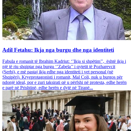
Adil Fetahu: Ikja nga burgu dhe nga identiteti
Fabula e romanit të Ibrahim Kadriut: ‘’Ikja si shpëtim’’, është ikja i
një të riu shqiptar nga burgu ‘’Zabela’’ i qytetit të Pozharevcit
(Serbi), e më pastaj ikja edhe nga identiteti i vet personal (në
Shqipëri). Kryeprotagonisti i romanit, Mal Coli, nuk u burgos për
ndonjë ideal, por e zuri taksirati që u përfshi në protesta, edhe herën
e parë në Prishtinë, edhe herën e dytë në Tiranë...