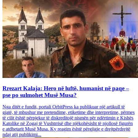
Rrezart Kalaja: Hero në luftë, humanist në paqe –
pse po sulmohet Musë Musa?
Nga ditët e fundit, portali OrbitPress ka publikuar një artikull të
gjatë, të mbushur me pretendime, etiketime dhe interpretime, përmes
të cilit është përpjekur të diskreditojë nismën për ndërtimin e Kishës
Katolike në Zogaj të Vushtrrisë dhe njëkohësisht të njollosë figurën
e atdhetarit Musë Musa. Ky reagim është përgjigje e drejtpërdrejtë
ndaj atij publikimi...