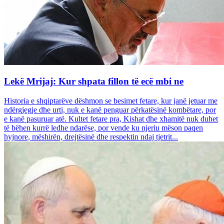
Lekë Mrijaj: Kur shpata fillon të ecë mbi ne
Historia e shqiptarëve dëshmon se besimet fetare, kur janë jetuar me
ndërgjegje dhe urti, nuk e kanë penguar përkatësinë kombëtare, por
e kanë pasuruar atë. Kultet fetare pra, Kishat dhe xhamitë nuk duhet
të bëhen kurrë ledhe ndarëse, por vende ku njeriu mëson paqen
hyjnore, mëshirën, drejtësinë dhe respektin ndaj tjetrit...