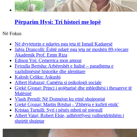
Përparim Hysi: Tri histori me lopë
Në Fokus
Në dyvjetorin e ndarjes nga jeta të Ismail Kadaresë
Jahja Drançolli: Është ndarë nga jeta në moshën 89-vjeçare
Akademik Prof. Emin Riza
Edison Ypi: Çemerrica mon amour
Fejzulla Berisha: Arbëreshët e Italisë – paradigma e
vazhdimësisë historike dhe identitare
Kalosh Çeliku: Askushi
Albert Habazaj: Çamëria si psikologji sociale
Gjekë Gjonaj: Princi i gojëtarisë dhe mbledhësi i thesareve të
Malësisë
Vlash Prendi: Në Domgjon ku rrinë shqiponjat
Gjekë Gjonaj: Martin Brishaj - 'Zhbërja e kufirit etnik'
Kristaq Turtulli: Syri i nënës mbeti në mjegull
Albert Vataj: Robert Elsie, udhërrëfyesi vullnetdritshëm i
shpirtit shqiptar