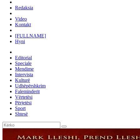
Redaksia
Video
Kontakt
[FULLNAME]
Hyni
Editorial
Speciale
Mendime
Intervista
Kulturë
Udhëpërshkrim
Faleminderit
Vërtetësi
Përjetësi
Sport
Shtesë