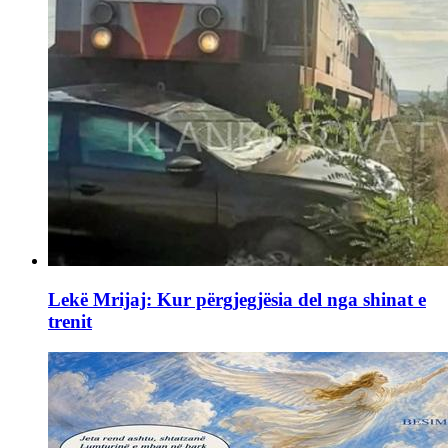
Lekë Mrijaj: Kur përgjegjësia del nga shinat e
trenit