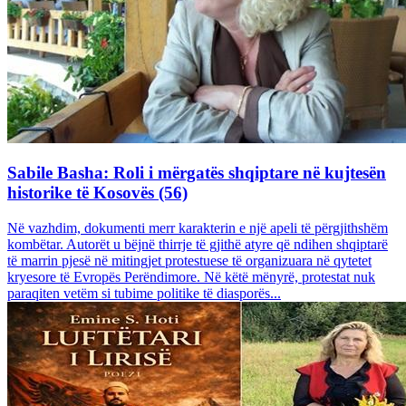
Sabile Basha: Roli i mërgatës shqiptare në kujtesën
historike të Kosovës (56)
Në vazhdim, dokumenti merr karakterin e një apeli të përgjithshëm
kombëtar. Autorët u bëjnë thirrje të gjithë atyre që ndihen shqiptarë
të marrin pjesë në mitingjet protestuese të organizuara në qytetet
kryesore të Evropës Perëndimore. Në këtë mënyrë, protestat nuk
paraqiten vetëm si tubime politike të diasporës...