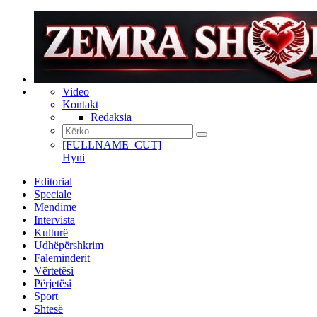
Video
Kontakt
Redaksia
[FULLNAME_CUT]
Hyni
Editorial
Speciale
Mendime
Intervista
Kulturë
Udhëpërshkrim
Faleminderit
Vërtetësi
Përjetësi
Sport
Shtesë