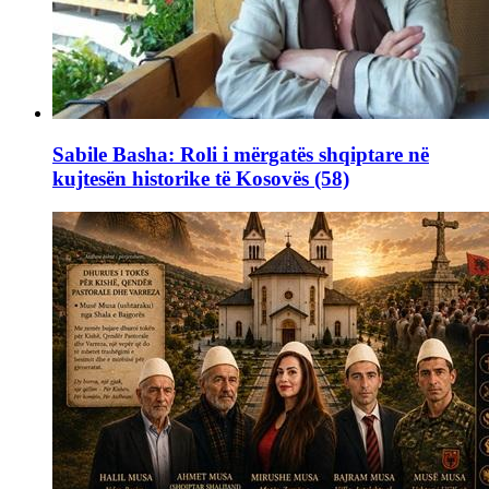
Sabile Basha: Roli i mërgatës shqiptare në
kujtesën historike të Kosovës (58)