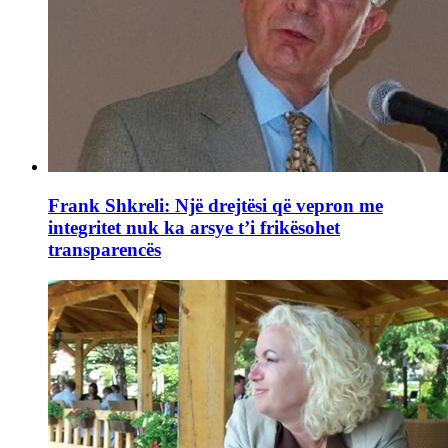
Frank Shkreli: Një drejtësi që vepron me
integritet nuk ka arsye t’i frikësohet
transparencës