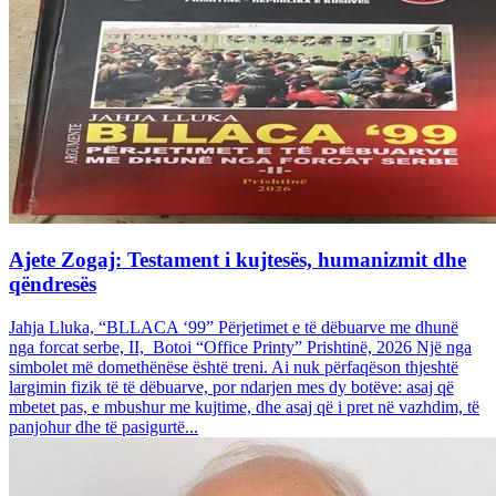
Ajete Zogaj: Testament i kujtesës, humanizmit dhe
qëndresës
Jahja Lluka, “BLLACA ‘99” Përjetimet e të dëbuarve me dhunë
nga forcat serbe, II, Botoi “Office Printy” Prishtinë, 2026 Një nga
simbolet më domethënëse është treni. Ai nuk përfaqëson thjeshtë
largimin fizik të të dëbuarve, por ndarjen mes dy botëve: asaj që
mbetet pas, e mbushur me kujtime, dhe asaj që i pret në vazhdim, të
panjohur dhe të pasigurtë...