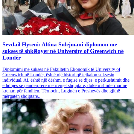
Sevdail Hyseni: Altina Sulejmani diplomon me
sukses të shkëlqyer në University of Greenwich në
Londër
Diplomimi me sukses në Fakultetin Ekonomik të University of
Greenwich në Londër, është një histori që tejkalon suksesin
individual. Ai, është një dëshmi e fuqisë së dijes, e përkushtimit dhe
e lidhjes së pandërprerë me rrënjët shqiptare, duke u shndërruar në
krenari për familjen, Tërnocin, Luginën e Preshevës dhe gjithë
mërgatën shqiptare...