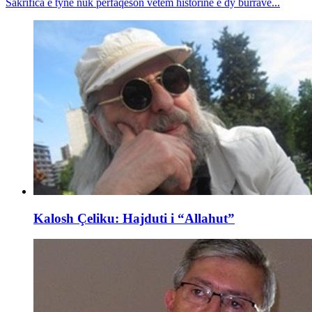
Sakrifica e tyne nuk përfaqëson vetëm historinë e dy burrave...
Kalosh Çeliku: Hajduti i “Allahut”