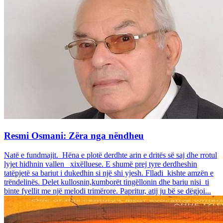
Resmi Osmani: Zëra nga nëndheu
Natë e fundmajit. Hëna e plotë derdhte arin e dritës së saj dhe rrotul
lyjet hidhnin vallen xixëlluese. E shumë prej tyre derdheshin
tatëpjetë sa bariut i dukedhin si një shi yjesh. Flladi kishte amzën e
trëndelinës. Delet kullosnin,kumborët tingëllonin dhe bariu nisi ti
binte fyellit me një melodi trimërore. Papritur, atij ju bë se dëgjoi...