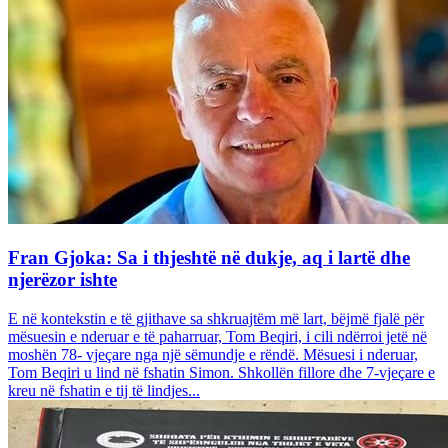
Fran Gjoka: Sa i thjeshtë në dukje, aq i lartë dhe
njerëzor ishte
E në kontekstin e të gjithave sa shkruajtëm më lart, bëjmë fjalë për
mësuesin e nderuar e të paharruar, Tom Beqiri, i cili ndërroi jetë në
moshën 78- vjeçare nga një sëmundje e rëndë. Mësuesi i nderuar,
Tom Beqiri u lind në fshatin Simon. Shkollën fillore dhe 7-vjeçare e
kreu në fshatin e tij të lindjes...