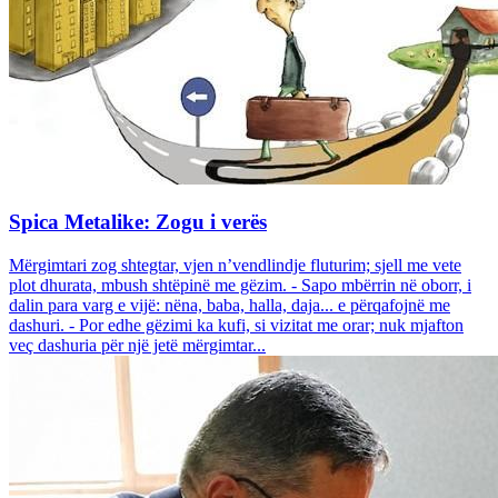
Spica Metalike: Zogu i verës
Mërgimtari zog shtegtar, vjen n’vendlindje fluturim; sjell me vete
plot dhurata, mbush shtëpinë me gëzim. - Sapo mbërrin në oborr, i
dalin para varg e vijë: nëna, baba, halla, daja... e përqafojnë me
dashuri. - Por edhe gëzimi ka kufi, si vizitat me orar; nuk mjafton
veç dashuria për një jetë mërgimtar...