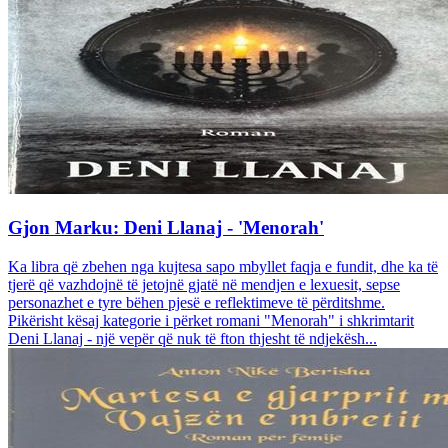
Gjon Marku: Deni Llanaj - 'Menorah'
Ka libra që zbehen nga kujtesa sapo mbyllet faqja e fundit, dhe ka të
tjerë që vazhdojnë të jetojnë gjatë në mendjen e lexuesit, sepse
personazhet e tyre bëhen pjesë e reflektimeve të përditshme.
Pikërisht kësaj kategorie i përket romani "Menorah" i shkrimtarit
Deni Llanaj - një vepër që nuk të fton thjesht të ndjekësh...