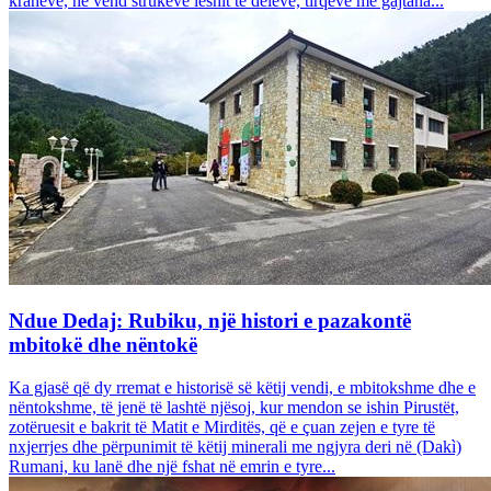
krahëve, në vend strukeve leshit të deleve, tirqëve me gajtana...
Ndue Dedaj: Rubiku, një histori e pazakontë
mbitokë dhe nëntokë
Ka gjasë që dy rremat e historisë së këtij vendi, e mbitokshme dhe e
nëntokshme, të jenë të lashtë njësoj, kur mendon se ishin Pirustët,
zotëruesit e bakrit të Matit e Mirditës, që e çuan zejen e tyre të
nxjerrjes dhe përpunimit të këtij minerali me ngjyra deri në (Dakì)
Rumani, ku lanë dhe një fshat në emrin e tyre...