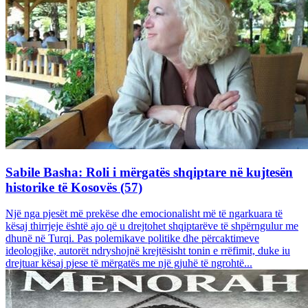
Sabile Basha: Roli i mërgatës shqiptare në kujtesën
historike të Kosovës (57)
Një nga pjesët më prekëse dhe emocionalisht më të ngarkuara të
kësaj thirrjeje është ajo që u drejtohet shqiptarëve të shpërngulur me
dhunë në Turqi. Pas polemikave politike dhe përcaktimeve
ideologjike, autorët ndryshojnë krejtësisht tonin e rrëfimit, duke iu
drejtuar kësaj pjese të mërgatës me një gjuhë të ngrohtë...