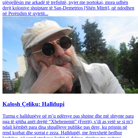
ujësjellësin me arkadë të trefishtë, pyjet me portokaj, mora udhën
drejt kolonive shqiptare të San-Demetrios [Shën Mitrit], që ndodhen
në Perëndim të qytetit...
Kalosh Çeliku: Halldupi
Turma e halldupëve që m’u ndërsye pas shpine dhe më shtynte para
nga të gjitha anët drejtë “Xhehenemit” (Ferrit), s’di as vetë se si m’i
ndali këmbët para disa shpalljeve publike pas dere, ku prisnin në
rend korbat dhe sorrat e zeza. Halldupët, me ferexhetë hedhur