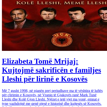
Elizabeta Tomë Mrijaj:
Kujtojmë sakrificën e familjes
Lleshi për lirinë e Kosovës
Më 7 gusht 1998, në njanën prej periudhave ma të vështira të luftës
për çlirimin e Kosovës, në Vraniq të Gjakovës ranë Mark Tunë
Lleshi dhe Kolë Gjon Lleshi. Njëzet e tetë vjet ma vonë, emnat e
tyne vazhdojnë me qenë pjesë e historisë dhe kujtesës së Kosovës.