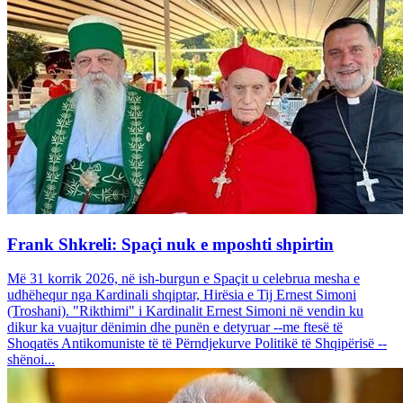
Frank Shkreli: Spaçi nuk e mposhti shpirtin
Më 31 korrik 2026, në ish-burgun e Spaçit u celebrua mesha e
udhëhequr nga Kardinali shqiptar, Hirësia e Tij Ernest Simoni
(Troshani). "Rikthimi" i Kardinalit Ernest Simoni në vendin ku
dikur ka vuajtur dënimin dhe punën e detyruar --me ftesë të
Shoqatës Antikomuniste të të Përndjekurve Politikë të Shqipërisë --
shënoi...