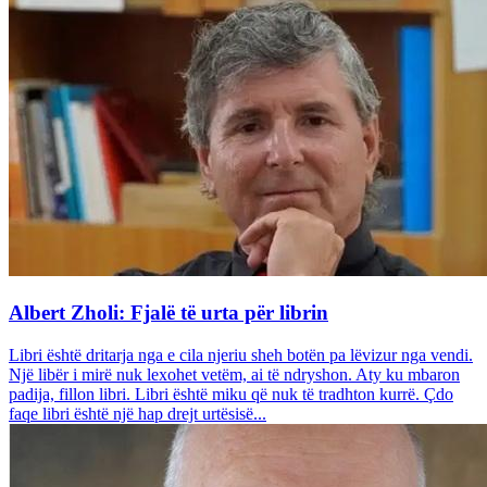
Albert Zholi: Fjalë të urta për librin
Libri është dritarja nga e cila njeriu sheh botën pa lëvizur nga vendi.
Një libër i mirë nuk lexohet vetëm, ai të ndryshon. Aty ku mbaron
padija, fillon libri. Libri është miku që nuk të tradhton kurrë. Çdo
faqe libri është një hap drejt urtësisë...