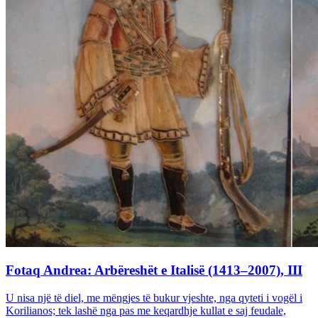
Fotaq Andrea: Arbëreshët e Italisë (1413–2007), III
U nisa një të diel, me mëngjes të bukur vjeshte, nga qyteti i vogël i
Korilianos; tek lashë nga pas me keqardhje kullat e saj feudale,