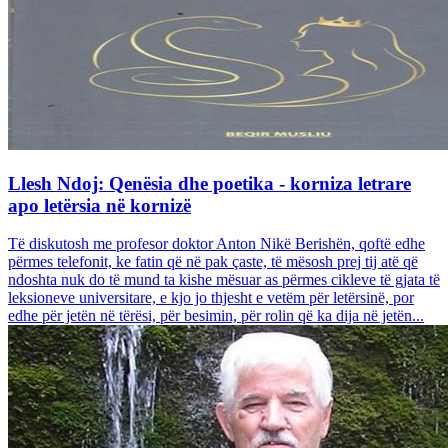
Llesh Ndoj: Qenësia dhe poetika - korniza letrare
apo letërsia në kornizë
Të diskutosh me profesor doktor Anton Nikë Berishën, qoftë edhe
përmes telefonit, ke fatin që në pak çaste, të mësosh prej tij atë që
ndoshta nuk do të mund ta kishe mësuar as përmes cikleve të gjata të
leksioneve universitare, e kjo jo thjesht e vetëm për letërsinë, por
edhe për jetën në tërësi, për besimin, për rolin që ka dija në jetën...