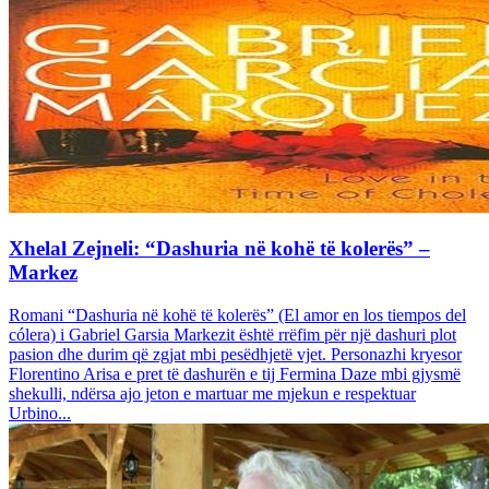
Xhelal Zejneli: “Dashuria në kohë të kolerës” –
Markez
Romani “Dashuria në kohë të kolerës” (El amor en los tiempos del
cólera) i Gabriel Garsia Markezit është rrëfim për një dashuri plot
pasion dhe durim që zgjat mbi pesëdhjetë vjet. Personazhi kryesor
Florentino Arisa e pret të dashurën e tij Fermina Daze mbi gjysmë
shekulli, ndërsa ajo jeton e martuar me mjekun e respektuar
Urbino...