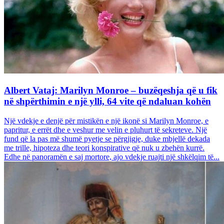
Albert Vataj: Marilyn Monroe – buzëqeshja që u fik
në shpërthimin e një ylli, 64 vite që ndaluan kohën
Një vdekje e denjë për mistikën e një ikonë si Marilyn Monroe, e
papritur, e errët dhe e veshur me velin e pluhurt të sekreteve. Një
fund që la pas më shumë pyetje se përgjigje, duke mbjellë dekada
me trille, hipoteza dhe teori konspirative që nuk u zbehën kurrë.
Edhe në panoramën e saj mortore, ajo vdekje ruajti një shkëlqim të...