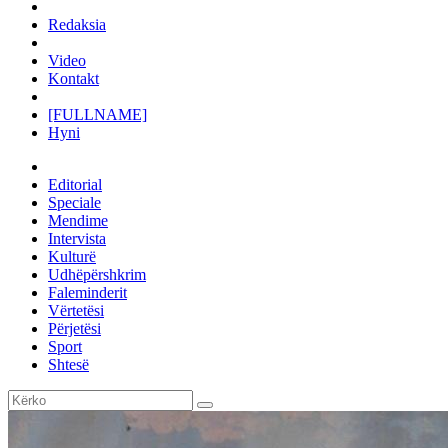
Redaksia
Video
Kontakt
[FULLNAME]
Hyni
Editorial
Speciale
Mendime
Intervista
Kulturë
Udhëpërshkrim
Faleminderit
Vërtetësi
Përjetësi
Sport
Shtesë