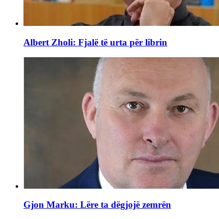
Albert Zholi: Fjalë të urta për librin
Gjon Marku: Lëre ta dëgjojë zemrën