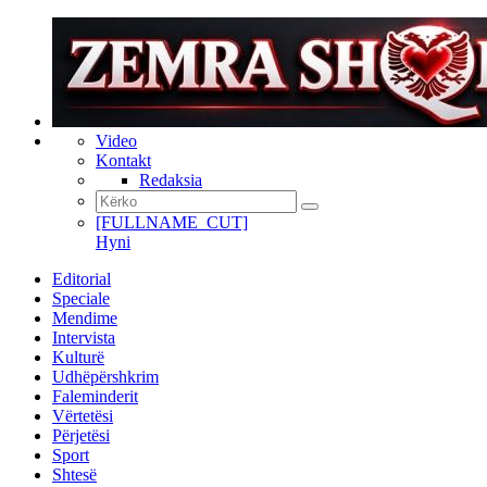
Video
Kontakt
Redaksia
[FULLNAME_CUT]
Hyni
Editorial
Speciale
Mendime
Intervista
Kulturë
Udhëpërshkrim
Faleminderit
Vërtetësi
Përjetësi
Sport
Shtesë