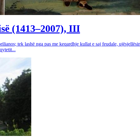
së (1413–2007), III
rilianos; tek lashë nga pas me keqardhje kullat e saj feudale, ujësjellës
tetit...