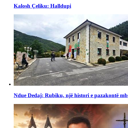
Kalosh Çeliku: Halldupi
Ndue Dedaj: Rubiku, një histori e pazakontë mb