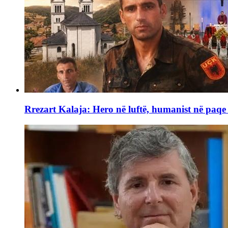
Rrezart Kalaja: Hero në luftë, humanist në paq