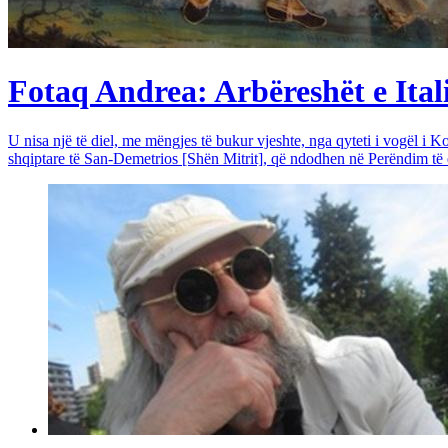
Fotaq Andrea: Arbëreshët e Itali
U nisa një të diel, me mëngjes të bukur vjeshte, nga qyteti i vogël i Ko
shqiptare të San-Demetrios [Shën Mitrit], që ndodhen në Perëndim të qy