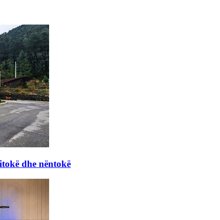
itokë dhe nëntokë