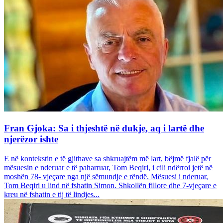
Fran Gjoka: Sa i thjeshtë në dukje, aq i lartë dhe
njerëzor ishte
E në kontekstin e të gjithave sa shkruajtëm më lart, bëjmë fjalë për
mësuesin e nderuar e të paharruar, Tom Beqiri, i cili ndërroi jetë në
moshën 78- vjeçare nga një sëmundje e rëndë. Mësuesi i nderuar,
Tom Beqiri u lind në fshatin Simon. Shkollën fillore dhe 7-vjeçare e
kreu në fshatin e tij të lindjes...