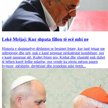
Lekë Mrijaj: Kur shpata fillon të ecë mbi ne
Historia e shqiptarëve dëshmon se besimet fetare, kur janë jetuar me
ndërgjegje dhe urti, nuk e kanë penguar përkatësinë kombëtare, por
e kanë pasuruar atë. Kultet fetare pra, Kishat dhe xhamitë nuk duhet
të bëhen kurrë ledhe ndarëse, por vende ku njeriu mëson paqen
hyjnore, mëshirën, drejtësinë dhe respektin ndaj tjetrit...