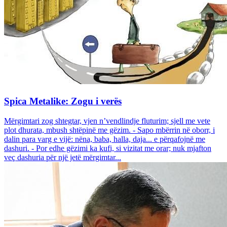
Spica Metalike: Zogu i verës
Mërgimtari zog shtegtar, vjen n’vendlindje fluturim; sjell me vete
plot dhurata, mbush shtëpinë me gëzim. - Sapo mbërrin në oborr, i
dalin para varg e vijë: nëna, baba, halla, daja... e përqafojnë me
dashuri. - Por edhe gëzimi ka kufi, si vizitat me orar; nuk mjafton
veç dashuria për një jetë mërgimtar...