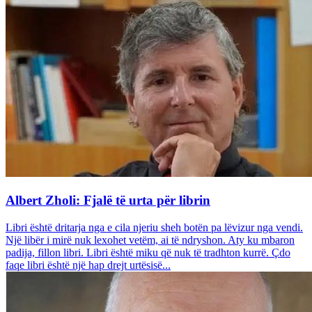
Albert Zholi: Fjalë të urta për librin
Libri është dritarja nga e cila njeriu sheh botën pa lëvizur nga vendi.
Një libër i mirë nuk lexohet vetëm, ai të ndryshon. Aty ku mbaron
padija, fillon libri. Libri është miku që nuk të tradhton kurrë. Çdo
faqe libri është një hap drejt urtësisë...