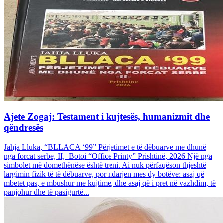
Ajete Zogaj: Testament i kujtesës, humanizmit dhe
qëndresës
Jahja Lluka, “BLLACA ‘99” Përjetimet e të dëbuarve me dhunë
nga forcat serbe, II, Botoi “Office Printy” Prishtinë, 2026 Një nga
simbolet më domethënëse është treni. Ai nuk përfaqëson thjeshtë
largimin fizik të të dëbuarve, por ndarjen mes dy botëve: asaj që
mbetet pas, e mbushur me kujtime, dhe asaj që i pret në vazhdim, të
panjohur dhe të pasigurtë...