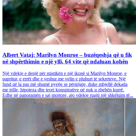
Albert Vataj: Marilyn Monroe – buzëqeshja që u fik
në shpërthimin e një ylli, 64 vite që ndaluan kohën
Një vdekje e denjë për mistikën e një ikonë si Marilyn Monroe, e
papritur, e errët dhe e veshur me velin e pluhurt të sekreteve. Një
fund që la pas më shumë pyetje se përgjigje, duke mbjellë dekada
me trille, hipoteza dhe teori konspirative që nuk u zbehën kurrë.
Edhe në panoramën e saj mortore, ajo vdekje ruajti një shkëlqim të...