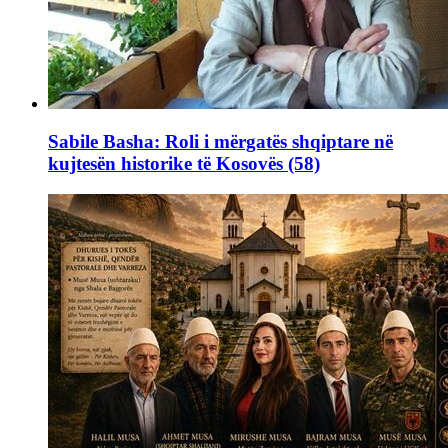
Sabile Basha: Roli i mërgatës shqiptare në
kujtesën historike të Kosovës (58)