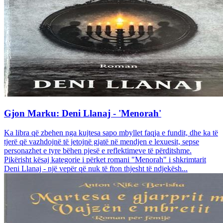
Gjon Marku: Deni Llanaj - 'Menorah'
Ka libra që zbehen nga kujtesa sapo mbyllet faqja e fundit, dhe ka të
tjerë që vazhdojnë të jetojnë gjatë në mendjen e lexuesit, sepse
personazhet e tyre bëhen pjesë e reflektimeve të përditshme.
Pikërisht kësaj kategorie i përket romani "Menorah" i shkrimtarit
Deni Llanaj - një vepër që nuk të fton thjesht të ndjekësh...