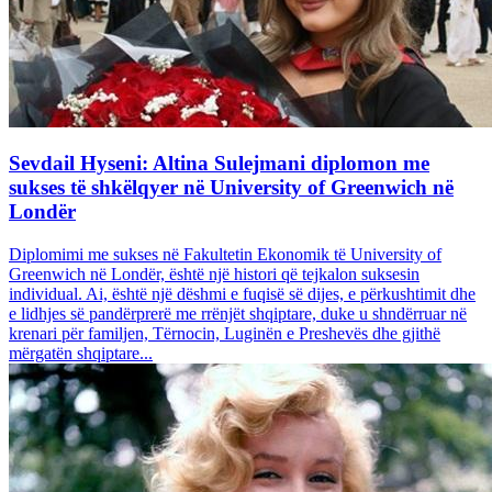
Sevdail Hyseni: Altina Sulejmani diplomon me
sukses të shkëlqyer në University of Greenwich në
Londër
Diplomimi me sukses në Fakultetin Ekonomik të University of
Greenwich në Londër, është një histori që tejkalon suksesin
individual. Ai, është një dëshmi e fuqisë së dijes, e përkushtimit dhe
e lidhjes së pandërprerë me rrënjët shqiptare, duke u shndërruar në
krenari për familjen, Tërnocin, Luginën e Preshevës dhe gjithë
mërgatën shqiptare...