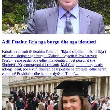
Adil Fetahu: Ikja nga burgu dhe nga identiteti
Fabula e romanit të Ibrahim Kadriut: ‘’Ikja si shpëtim’’, është ikja i
një të riu shqiptar nga burgu ‘’Zabela’’ i qytetit të Pozharevcit
(Serbi), e më pastaj ikja edhe nga identiteti i vet personal (në
Shqipëri). Kryeprotagonisti i romanit, Mal Coli, nuk u burgos për
ndonjë ideal, por e zuri taksirati që u përfshi në protesta, edhe herën
e parë në Prishtinë, edhe herën e dytë në Tiranë...