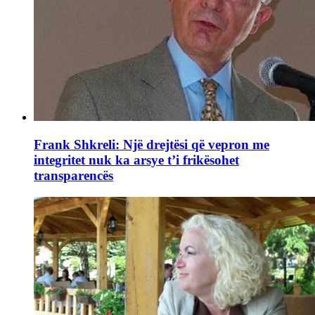
Frank Shkreli: Një drejtësi që vepron me
integritet nuk ka arsye t’i frikësohet
transparencës