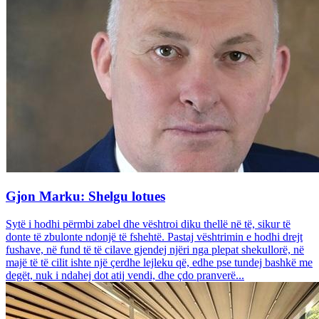
Gjon Marku: Shelgu lotues
Sytë i hodhi përmbi zabel dhe vështroi diku thellë në të, sikur të
donte të zbulonte ndonjë të fshehtë. Pastaj vështrimin e hodhi drejt
fushave, në fund të të cilave gjendej njëri nga plepat shekullorë, në
majë të të cilit ishte një çerdhe lejleku që, edhe pse tundej bashkë me
degët, nuk i ndahej dot atij vendi, dhe çdo pranverë...