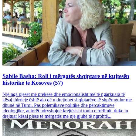
Sabile Basha: Roli i mërgatës shqiptare në kujtesën
historike të Kosovës (57)
Një nga pjesët më prekëse dhe emocionalisht më të ngarkuara të
kësaj thirrjeje është ajo që u drejtohet shqiptarëve të shpërngulur me
dhunë në Turqi. Pas polemikave politike dhe përcaktimeve
ideologjike, autorët ndryshojnë krejtësisht tonin e rrëfimit, duke iu
drejtuar kësaj pjese të mërgatës me një gjuhë të ngrohtë...