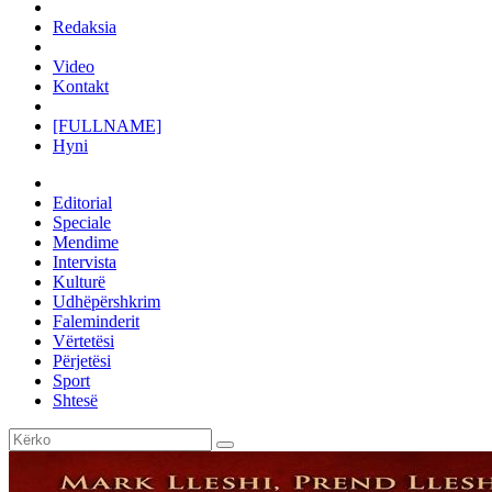
Redaksia
Video
Kontakt
[FULLNAME]
Hyni
Editorial
Speciale
Mendime
Intervista
Kulturë
Udhëpërshkrim
Faleminderit
Vërtetësi
Përjetësi
Sport
Shtesë