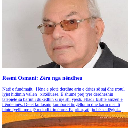
Resmi Osmani: Zëra nga nëndheu
Natë e fundmajit. Hëna e plotë derdhte arin e dritës së saj dhe rrotul
lyjet hidhnin vallen xixëlluese. E shumë prej tyre derdheshin
tatëpjetë sa bariut i dukedhin si një shi yjesh. Flladi kishte amzën e
trëndelinës. Delet kullosnin,kumborët tingëllonin dhe bariu nisi ti
binte fyellit me një melodi trimërore. Papritur, atij ju bë se dëgjoi...