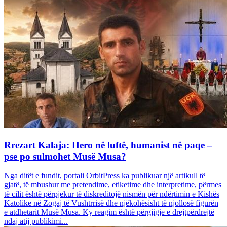
Rrezart Kalaja: Hero në luftë, humanist në paqe –
pse po sulmohet Musë Musa?
Nga ditët e fundit, portali OrbitPress ka publikuar një artikull të
gjatë, të mbushur me pretendime, etiketime dhe interpretime, përmes
të cilit është përpjekur të diskreditojë nismën për ndërtimin e Kishës
Katolike në Zogaj të Vushtrrisë dhe njëkohësisht të njollosë figurën
e atdhetarit Musë Musa. Ky reagim është përgjigje e drejtpërdrejtë
ndaj atij publikimi...