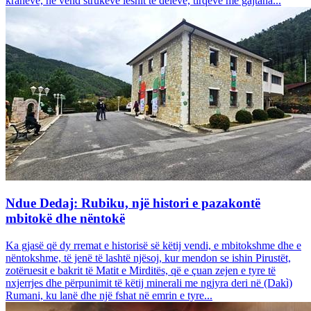
krahëve, në vend strukeve leshit të deleve, tirqëve me gajtana...
Ndue Dedaj: Rubiku, një histori e pazakontë
mbitokë dhe nëntokë
Ka gjasë që dy rremat e historisë së këtij vendi, e mbitokshme dhe e
nëntokshme, të jenë të lashtë njësoj, kur mendon se ishin Pirustët,
zotëruesit e bakrit të Matit e Mirditës, që e çuan zejen e tyre të
nxjerrjes dhe përpunimit të këtij minerali me ngjyra deri në (Dakì)
Rumani, ku lanë dhe një fshat në emrin e tyre...