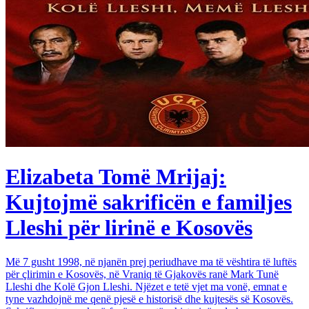
Elizabeta Tomë Mrijaj:
Kujtojmë sakrificën e familjes
Lleshi për lirinë e Kosovës
Më 7 gusht 1998, në njanën prej periudhave ma të vështira të luftës
për çlirimin e Kosovës, në Vraniq të Gjakovës ranë Mark Tunë
Lleshi dhe Kolë Gjon Lleshi. Njëzet e tetë vjet ma vonë, emnat e
tyne vazhdojnë me qenë pjesë e historisë dhe kujtesës së Kosovës.