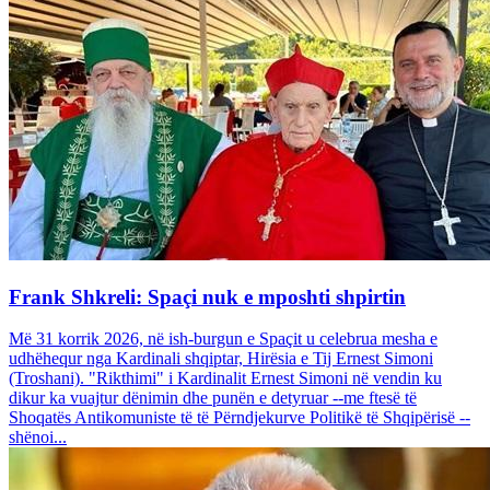
Frank Shkreli: Spaçi nuk e mposhti shpirtin
Më 31 korrik 2026, në ish-burgun e Spaçit u celebrua mesha e
udhëhequr nga Kardinali shqiptar, Hirësia e Tij Ernest Simoni
(Troshani). "Rikthimi" i Kardinalit Ernest Simoni në vendin ku
dikur ka vuajtur dënimin dhe punën e detyruar --me ftesë të
Shoqatës Antikomuniste të të Përndjekurve Politikë të Shqipërisë --
shënoi...