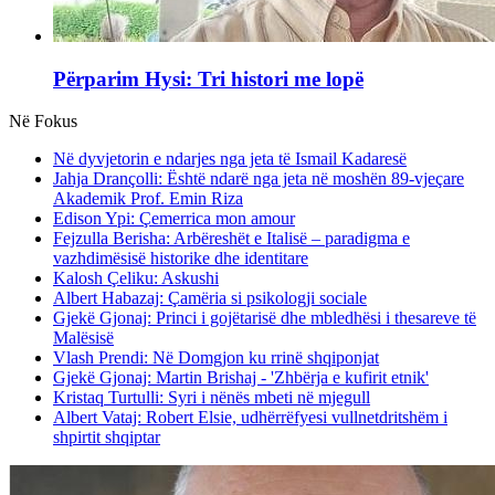
Përparim Hysi: Tri histori me lopë
Në Fokus
Në dyvjetorin e ndarjes nga jeta të Ismail Kadaresë
Jahja Drançolli: Është ndarë nga jeta në moshën 89-vjeçare
Akademik Prof. Emin Riza
Edison Ypi: Çemerrica mon amour
Fejzulla Berisha: Arbëreshët e Italisë – paradigma e
vazhdimësisë historike dhe identitare
Kalosh Çeliku: Askushi
Albert Habazaj: Çamëria si psikologji sociale
Gjekë Gjonaj: Princi i gojëtarisë dhe mbledhësi i thesareve të
Malësisë
Vlash Prendi: Në Domgjon ku rrinë shqiponjat
Gjekë Gjonaj: Martin Brishaj - 'Zhbërja e kufirit etnik'
Kristaq Turtulli: Syri i nënës mbeti në mjegull
Albert Vataj: Robert Elsie, udhërrëfyesi vullnetdritshëm i
shpirtit shqiptar