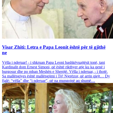
Visar Zhiti: Letra e Papa Leonit është për të gjithë
ne
Vëlla i nderuar! - i shkruan Papa Leoni bashkëvuajtësit tonë, tani
Kardinalit dom Ernest Simoni, që është rikthyer atje ku ka qenë i
burgosur dhe po mban Meshën e Shenjtë. Vëlla i nderuar, - i thotë.
Sa mallëngjyes është mallëngjimi i Tij! Njerëzor, që arrin qiejt… Dy
fjalë: “vëlla” dhe “i nderuar”, që na mungojnë aq shumë…