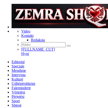
Video
Kontakt
Redaksia
[FULLNAME_CUT]
Hyni
Editorial
Speciale
Mendime
Intervista
Kulturë
Udhëpërshkrim
Faleminderit
Vërtetësi
Përjetësi
Sport
Shtesë