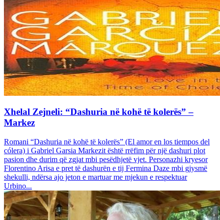
Xhelal Zejneli: “Dashuria në kohë të kolerës” –
Markez
Romani “Dashuria në kohë të kolerës” (El amor en los tiempos del
cólera) i Gabriel Garsia Markezit është rrëfim për një dashuri plot
pasion dhe durim që zgjat mbi pesëdhjetë vjet. Personazhi kryesor
Florentino Arisa e pret të dashurën e tij Fermina Daze mbi gjysmë
shekulli, ndërsa ajo jeton e martuar me mjekun e respektuar
Urbino...