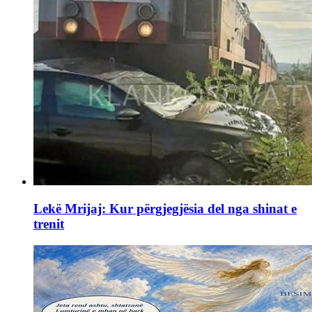
Lekë Mrijaj: Kur përgjegjësia del nga shinat e
trenit