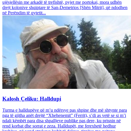
ujësjellësin me arkadë të trefishtë, pyjet me portokaj, mora udhën
drejt kolonive shqiptare të San-Demetrios [Shën Mitrit], që ndodhen
në Perëndim të qytetit...
Kalosh Çeliku: Halldupi
Turma e halldupëve që m’u ndërsye pas shpine dhe më shtynte para
nga të gjitha anët drejtë “Xhehenemit” (Ferrit), s’di as vetë se si m’i
ndali këmbët para disa shpalljeve publike pas dere, ku prisnin në
rend korbat dhe sorrat e zeza. Halldupët, me ferexhetë hedhur