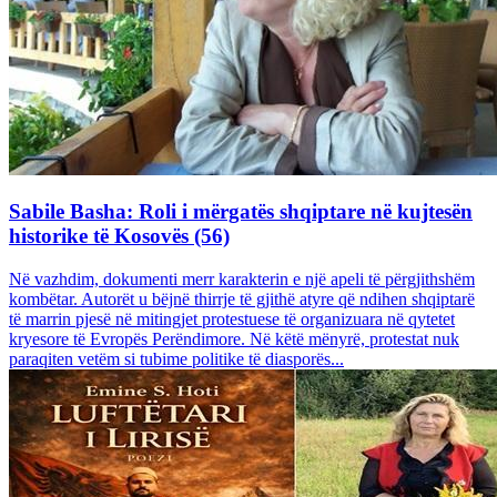
Sabile Basha: Roli i mërgatës shqiptare në kujtesën
historike të Kosovës (56)
Në vazhdim, dokumenti merr karakterin e një apeli të përgjithshëm
kombëtar. Autorët u bëjnë thirrje të gjithë atyre që ndihen shqiptarë
të marrin pjesë në mitingjet protestuese të organizuara në qytetet
kryesore të Evropës Perëndimore. Në këtë mënyrë, protestat nuk
paraqiten vetëm si tubime politike të diasporës...