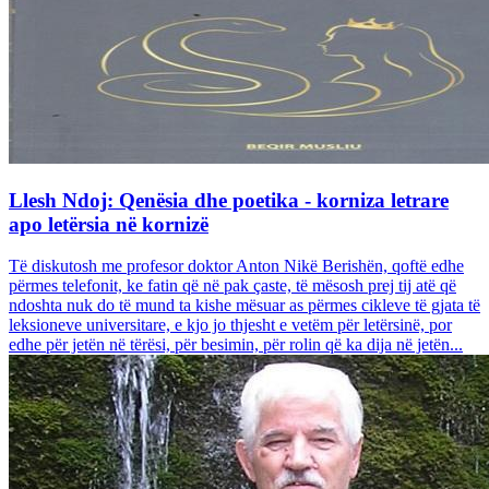
Llesh Ndoj: Qenësia dhe poetika - korniza letrare
apo letërsia në kornizë
Të diskutosh me profesor doktor Anton Nikë Berishën, qoftë edhe
përmes telefonit, ke fatin që në pak çaste, të mësosh prej tij atë që
ndoshta nuk do të mund ta kishe mësuar as përmes cikleve të gjata të
leksioneve universitare, e kjo jo thjesht e vetëm për letërsinë, por
edhe për jetën në tërësi, për besimin, për rolin që ka dija në jetën...