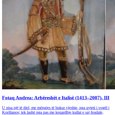
Fotaq Andrea: Arbëreshët e Italisë (1413–2007), III
U nisa një të diel, me mëngjes të bukur vjeshte, nga qyteti i vogël i
Korilianos; tek lashë nga pas me keqardhje kullat e saj feudale,