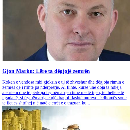
Gjon Marku: Lëre ta dëgjojë zemrën
Kokën e vendosa mbi gjoksin e tij të zhveshur dhe dëgjoja ritmin e
zemrës që i rrihte pa ndërprerje. Ai flinte, kurse unë doja ta ndieja
atë ritëm dhe të përkoja frymëmarrjen time me të tijën, të thellë e të
ngadaltë, si frymëmarrja e një dragoi. Jashtë mureve të dhomës sonë
të fjetjes shtrihej një natë e errët e e trazuar, ku...