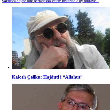
Sakrifica e tyne nuk përfaqëson vetëm historinë e dy burrave...
Kalosh Çeliku: Hajduti i “Allahut”