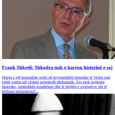
Frank Shkreli: Shkodra nuk e harron historinë e saj
Hapja e një konsullate serbe në kryeqendrën historike të Veriut nuk
është vetëm një çështje protokolli diplomatik. Ajo prek kujtesën
historike, simbolikën kombëtare dhe të drejtën e qytetarëve për të
kërkuar transparencë...