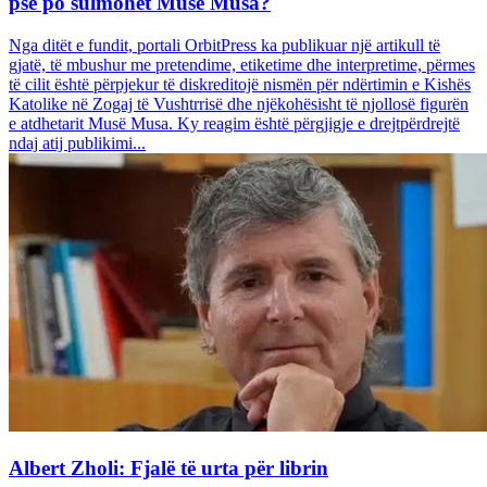
pse po sulmohet Musë Musa?
Nga ditët e fundit, portali OrbitPress ka publikuar një artikull të
gjatë, të mbushur me pretendime, etiketime dhe interpretime, përmes
të cilit është përpjekur të diskreditojë nismën për ndërtimin e Kishës
Katolike në Zogaj të Vushtrrisë dhe njëkohësisht të njollosë figurën
e atdhetarit Musë Musa. Ky reagim është përgjigje e drejtpërdrejtë
ndaj atij publikimi...
Albert Zholi: Fjalë të urta për librin