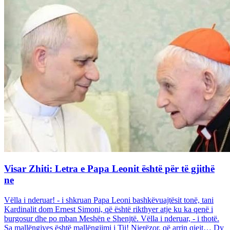
Visar Zhiti: Letra e Papa Leonit është për të gjithë
ne
Vëlla i nderuar! - i shkruan Papa Leoni bashkëvuajtësit tonë, tani
Kardinalit dom Ernest Simoni, që është rikthyer atje ku ka qenë i
burgosur dhe po mban Meshën e Shenjtë. Vëlla i nderuar, - i thotë.
Sa mallëngjyes është mallëngjimi i Tij! Njerëzor, që arrin qiejt… Dy