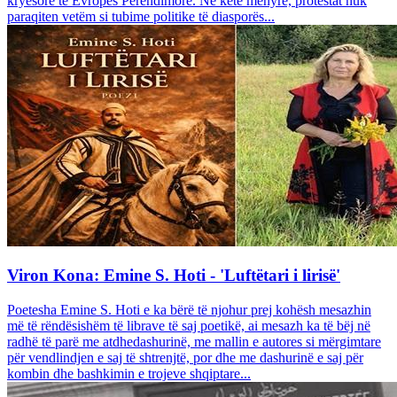
kryesore të Evropës Perëndimore. Në këtë mënyrë, protestat nuk
paraqiten vetëm si tubime politike të diasporës...
Viron Kona: Emine S. Hoti - 'Luftëtari i lirisë'
Poetesha Emine S. Hoti e ka bërë të njohur prej kohësh mesazhin
më të rëndësishëm të librave të saj poetikë, ai mesazh ka të bëj në
radhë të parë me atdhedashurinë, me mallin e autores si mërgimtare
për vendlindjen e saj të shtrenjtë, por dhe me dashurinë e saj për
kombin dhe bashkimin e trojeve shqiptare...