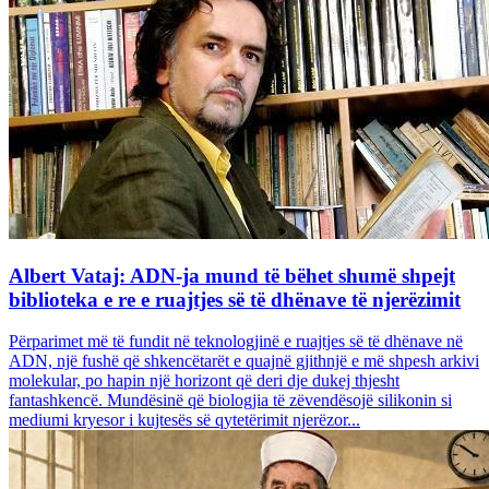
Albert Vataj: ADN-ja mund të bëhet shumë shpejt
biblioteka e re e ruajtjes së të dhënave të njerëzimit
Përparimet më të fundit në teknologjinë e ruajtjes së të dhënave në
ADN, një fushë që shkencëtarët e quajnë gjithnjë e më shpesh arkivi
molekular, po hapin një horizont që deri dje dukej thjesht
fantashkencë. Mundësinë që biologjia të zëvendësojë silikonin si
mediumi kryesor i kujtesës së qytetërimit njerëzor...