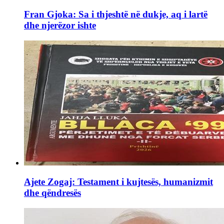
Fran Gjoka: Sa i thjeshtë në dukje, aq i lartë
dhe njerëzor ishte
Ajete Zogaj: Testament i kujtesës, humanizmit
dhe qëndresës