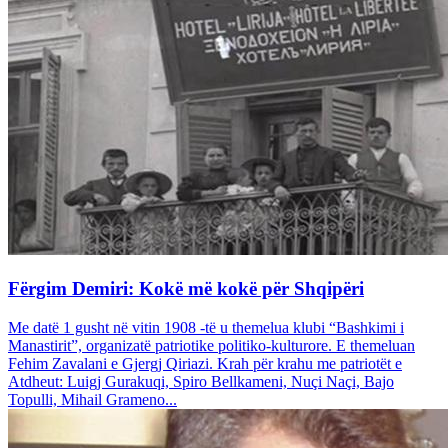
Fërgim Demiri: Kokë më kokë për Shqipëri
Me datë 1 gusht në vitin 1908 -të u themelua klubi “Bashkimi i
Manastirit”, organizatë patriotike politiko-kulturore. E themeluan
Fehim Zavalani e Gjergj Qiriazi. Krah për krahu me patriotët e
Atdheut: Luigj Gurakuqi, Spiro Bellkameni, Nuçi Naçi, Bajo
Topulli, Mihail Grameno...