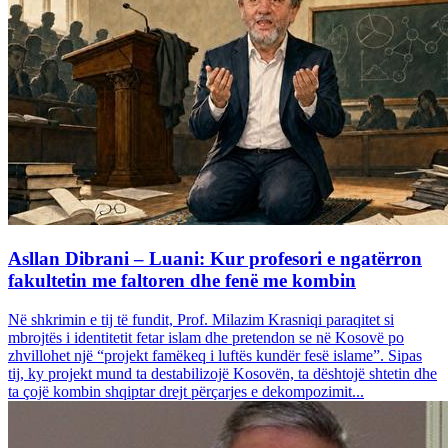
Asllan Dibrani – Luani: Kur profesori e ngatërron
fakultetin me faltoren dhe fenë me kombin
Në shkrimin e tij të fundit, Prof. Milazim Krasniqi paraqitet si
mbrojtës i identitetit fetar islam dhe pretendon se në Kosovë po
zhvillohet një “projekt famëkeq i luftës kundër fesë islame”. Sipas
tij, ky projekt mund ta destabilizojë Kosovën, ta dështojë shtetin dhe
ta çojë kombin shqiptar drejt përçarjes e dekompozimit...