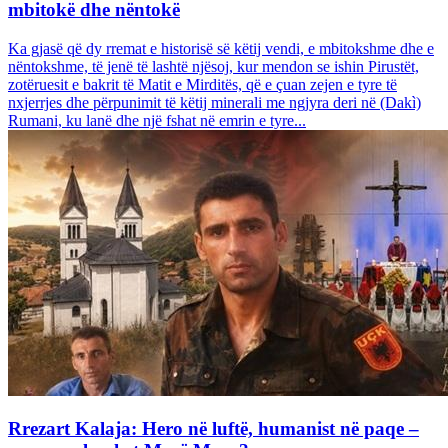
mbitokë dhe nëntokë
Ka gjasë që dy rremat e historisë së këtij vendi, e mbitokshme dhe e
nëntokshme, të jenë të lashtë njësoj, kur mendon se ishin Pirustët,
zotëruesit e bakrit të Matit e Mirditës, që e çuan zejen e tyre të
nxjerrjes dhe përpunimit të këtij minerali me ngjyra deri në (Dakì)
Rumani, ku lanë dhe një fshat në emrin e tyre...
Rrezart Kalaja: Hero në luftë, humanist në paqe –