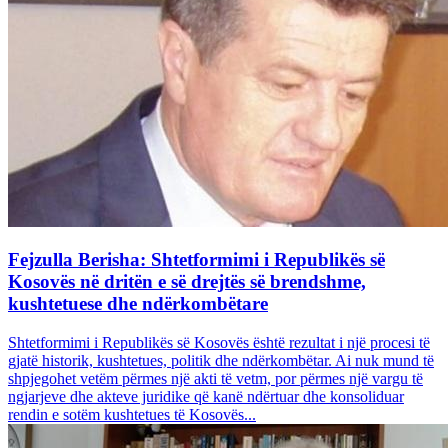
Fejzulla Berisha: Shtetformimi i Republikës së
Kosovës në dritën e së drejtës së brendshme,
kushtetuese dhe ndërkombëtare
Shtetformimi i Republikës së Kosovës është rezultat i një procesi të
gjatë historik, kushtetues, politik dhe ndërkombëtar. Ai nuk mund të
shpjegohet vetëm përmes një akti të vetm, por përmes një vargu të
ngjarjeve dhe akteve juridike që kanë ndërtuar dhe konsoliduar
rendin e sotëm kushtetues të Kosovës...