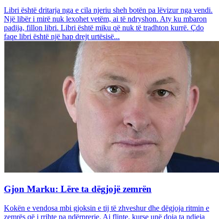
Libri është dritarja nga e cila njeriu sheh botën pa lëvizur nga vendi.
Një libër i mirë nuk lexohet vetëm, ai të ndryshon. Aty ku mbaron
padija, fillon libri. Libri është miku që nuk të tradhton kurrë. Çdo
faqe libri është një hap drejt urtësisë...
Gjon Marku: Lëre ta dëgjojë zemrën
Kokën e vendosa mbi gjoksin e tij të zhveshur dhe dëgjoja ritmin e
zemrës që i rrihte pa ndërprerje. Ai flinte, kurse unë doja ta ndieja