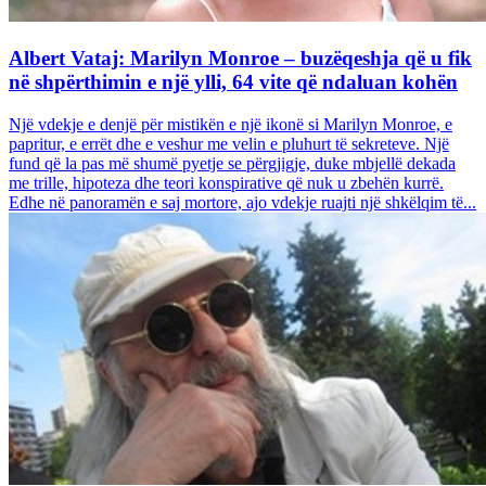
Albert Vataj: Marilyn Monroe – buzëqeshja që u fik
në shpërthimin e një ylli, 64 vite që ndaluan kohën
Një vdekje e denjë për mistikën e një ikonë si Marilyn Monroe, e
papritur, e errët dhe e veshur me velin e pluhurt të sekreteve. Një
fund që la pas më shumë pyetje se përgjigje, duke mbjellë dekada
me trille, hipoteza dhe teori konspirative që nuk u zbehën kurrë.
Edhe në panoramën e saj mortore, ajo vdekje ruajti një shkëlqim të...