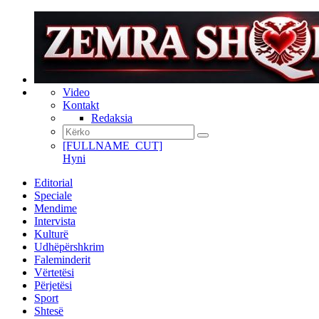
Video
Kontakt
Redaksia
[FULLNAME_CUT]
Hyni
Editorial
Speciale
Mendime
Intervista
Kulturë
Udhëpërshkrim
Faleminderit
Vërtetësi
Përjetësi
Sport
Shtesë