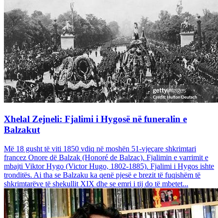
Xhelal Zejneli: Fjalimi i Hygosë në funeralin e
Balzakut
Më 18 gusht të viti 1850 vdiq në moshën 51-vjeçare shkrimtari
francez Onore dë Balzak (Honoré de Balzac). Fjalimin e varrimit e
mbajti Viktor Hygo (Victor Hugo, 1802-1885). Fjalimi i Hygos ishte
tronditës. Ai tha se Balzaku ka qenë pjesë e brezit të fuqishëm të
shkrimtarëve të shekullit XIX dhe se emri i tij do të mbetet...