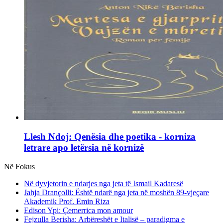
Llesh Ndoj: Qenësia dhe poetika - korniza
letrare apo letërsia në kornizë
Në Fokus
Në dyvjetorin e ndarjes nga jeta të Ismail Kadaresë
Jahja Drançolli: Është ndarë nga jeta në moshën 89-vjeçare
Akademik Prof. Emin Riza
Edison Ypi: Çemerrica mon amour
Fejzulla Berisha: Arbëreshët e Italisë – paradigma e