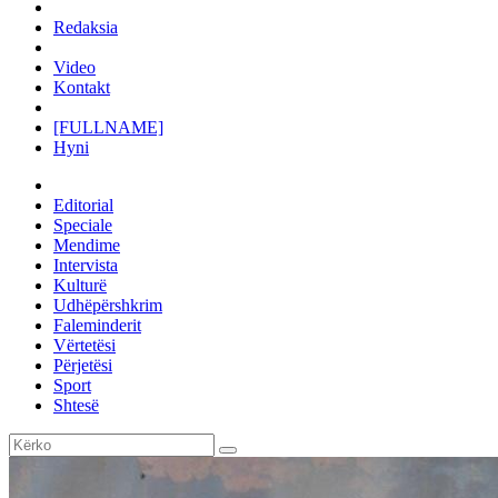
Redaksia
Video
Kontakt
[FULLNAME]
Hyni
Editorial
Speciale
Mendime
Intervista
Kulturë
Udhëpërshkrim
Faleminderit
Vërtetësi
Përjetësi
Sport
Shtesë