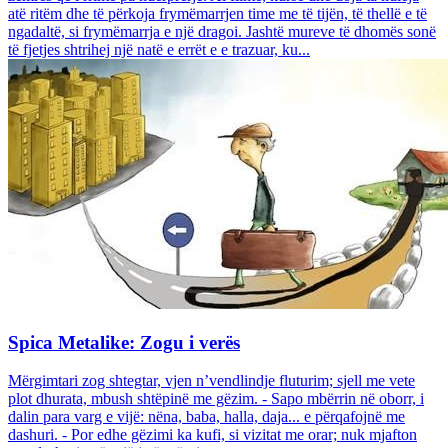
atë ritëm dhe të përkoja frymëmarrjen time me të tijën, të thellë e të
ngadaltë, si frymëmarrja e një dragoi. Jashtë mureve të dhomës sonë
të fjetjes shtrihej një natë e errët e e trazuar, ku...
Spica Metalike: Zogu i verës
Mërgimtari zog shtegtar, vjen n’vendlindje fluturim; sjell me vete
plot dhurata, mbush shtëpinë me gëzim. - Sapo mbërrin në oborr, i
dalin para varg e vijë: nëna, baba, halla, daja... e përqafojnë me
dashuri. - Por edhe gëzimi ka kufi, si vizitat me orar; nuk mjafton