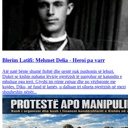
Blerim Latifi: Mehmet Delia - Heroi pa varr
Atë natë bënte shumë ftohtë dhe qentë nuk pushonin së lehuri.
Duket se kishin nuhatur lëvizje njerëzish të panjohur në katundin e
mbuluar nga terri. Gjyshi im rrinte zgjuar dhe po vëzhgonte me
kujdes. Diku, në fund të lamës, u dalluan tri silueta njerëzish që mezi
shquheshin nëpër...