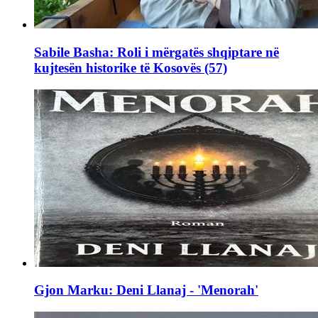
Sabile Basha: Roli i mërgatës shqiptare në
kujtesën historike të Kosovës (57)
Gjon Marku: Deni Llanaj - 'Menorah'