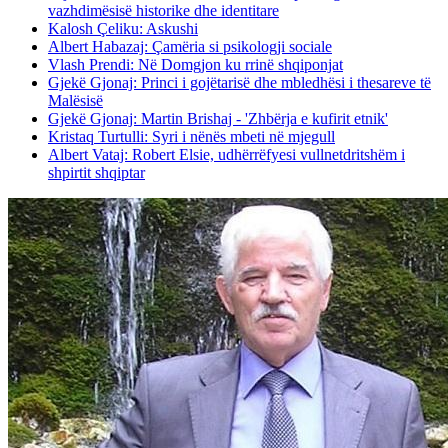
vazhdimësisë historike dhe identitare
Kalosh Çeliku: Askushi
Albert Habazaj: Çamëria si psikologji sociale
Vlash Prendi: Në Domgjon ku rrinë shqiponjat
Gjekë Gjonaj: Princi i gojëtarisë dhe mbledhësi i thesareve të
Malësisë
Gjekë Gjonaj: Martin Brishaj - 'Zhbërja e kufirit etnik'
Kristaq Turtulli: Syri i nënës mbeti në mjegull
Albert Vataj: Robert Elsie, udhërrëfyesi vullnetdritshëm i
shpirtit shqiptar