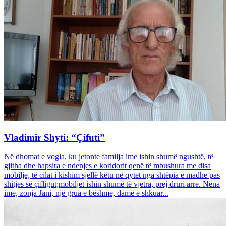
Vladimir Shyti: “Çifuti”
Në dhomat e vogla, ku jetonte familja ime ishin shumë ngushtë, të
gjitha dhe hapsira e ndenjes e koridorit qenë të mbushura me disa
mobilje, të cilat i kishim sjellë këtu në qytet nga shtëpia e madhe pas
shitjes së çifligut;mobiljet ishin shumë të vjetra, prej druri arre. Nëna
ime, zonja Jani, një grua e bëshme, damë e shkuar...