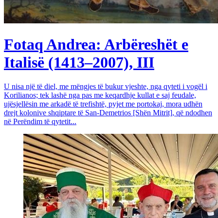
Fotaq Andrea: Arbëreshët e
Italisë (1413–2007), III
U nisa një të diel, me mëngjes të bukur vjeshte, nga qyteti i vogël i
Korilianos; tek lashë nga pas me keqardhje kullat e saj feudale,
ujësjellësin me arkadë të trefishtë, pyjet me portokaj, mora udhën
drejt kolonive shqiptare të San-Demetrios [Shën Mitrit], që ndodhen
në Perëndim të qytetit...