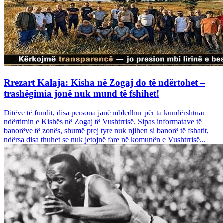
Rrezart Kalaja: Kisha në Zogaj do të ndërtohet –
trashëgimia jonë nuk mund të fshihet!
Ditëve të fundit, disa persona janë mbledhur për ta kundërshtuar
ndërtimin e Kishës në Zogaj të Vushtrrisë. Sipas informatave të
banorëve të zonës, shumë prej tyre nuk njihen si banorë të fshatit,
ndërsa disa thuhet se nuk jetojnë fare në komunën e Vushtrrisë...