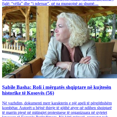
fjalë: “vëlla” dhe “i nderuar”, që na mungojnë aq shumë…
Sabile Basha: Roli i mërgatës shqiptare në kujtesën
historike të Kosovës (56)
Në vazhdim, dokumenti merr karakterin e një apeli të përgjithshëm
kombëtar. Autorët u bëjnë thirrje të gjithë atyre që ndihen shqiptarë
të marrin pjesë në mitingjet protestuese të organizuara në qytetet