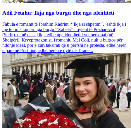
Adil Fetahu: Ikja nga burgu dhe nga identiteti
Fabula e romanit të Ibrahim Kadriut: ‘’Ikja si shpëtim’’, është ikja i
një të riu shqiptar nga burgu ‘’Zabela’’ i qytetit të Pozharevcit
(Serbi), e më pastaj ikja edhe nga identiteti i vet personal (në
Shqipëri). Kryeprotagonisti i romanit, Mal Coli, nuk u burgos për
ndonjë ideal, por e zuri taksirati që u përfshi në protesta, edhe herën
e parë në Prishtinë, edhe herën e dytë në Tiranë...