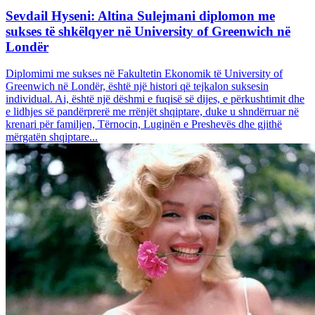
Sevdail Hyseni: Altina Sulejmani diplomon me
sukses të shkëlqyer në University of Greenwich në
Londër
Diplomimi me sukses në Fakultetin Ekonomik të University of
Greenwich në Londër, është një histori që tejkalon suksesin
individual. Ai, është një dëshmi e fuqisë së dijes, e përkushtimit dhe
e lidhjes së pandërprerë me rrënjët shqiptare, duke u shndërruar në
krenari për familjen, Tërnocin, Luginën e Preshevës dhe gjithë
mërgatën shqiptare...