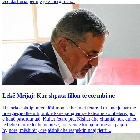
veç dashuria për një jetë mërgimtar...
Lekë Mrijaj: Kur shpata fillon të ecë mbi ne
Historia e shqiptarëve dëshmon se besimet fetare, kur janë jetuar me
ndërgjegje dhe urti, nuk e kanë penguar përkatësinë kombëtare, por
e kanë pasuruar atë. Kultet fetare pra, Kishat dhe xhamitë nuk duhet
të bëhen kurrë ledhe ndarëse, por vende ku njeriu mëson paqen
hyjnore, mëshirën, drejtësinë dhe respektin ndaj tjetrit...