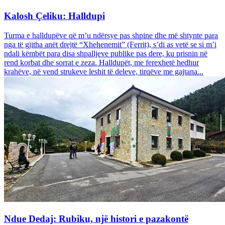
Kalosh Çeliku: Halldupi
Turma e halldupëve që m’u ndërsye pas shpine dhe më shtynte para
nga të gjitha anët drejtë “Xhehenemit” (Ferrit), s’di as vetë se si m’i
ndali këmbët para disa shpalljeve publike pas dere, ku prisnin në
rend korbat dhe sorrat e zeza. Halldupët, me ferexhetë hedhur
krahëve, në vend strukeve leshit të deleve, tirqëve me gajtana...
Ndue Dedaj: Rubiku, një histori e pazakontë