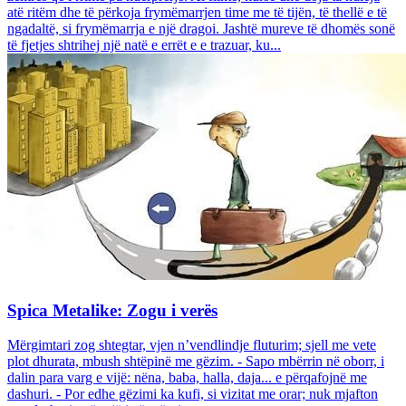
atë ritëm dhe të përkoja frymëmarrjen time me të tijën, të thellë e të
ngadaltë, si frymëmarrja e një dragoi. Jashtë mureve të dhomës sonë
të fjetjes shtrihej një natë e errët e e trazuar, ku...
Spica Metalike: Zogu i verës
Mërgimtari zog shtegtar, vjen n’vendlindje fluturim; sjell me vete
plot dhurata, mbush shtëpinë me gëzim. - Sapo mbërrin në oborr, i
dalin para varg e vijë: nëna, baba, halla, daja... e përqafojnë me
dashuri. - Por edhe gëzimi ka kufi, si vizitat me orar; nuk mjafton