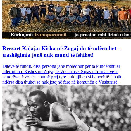
Rrezart Kalaja: Kisha në Zogaj do të ndërtohet –
trashëgimia jonë nuk mund të fshihet!
Ditëve të fundit, disa persona janë mbledhur për ta kundërshtuar
ndërtimin e Kishës në Zogaj të Vushtrrisë. Sipas informatave të
banorëve të zonës, shumë prej tyre nuk njihen si banorë të fshatit,
ndërsa disa thuhet se nuk jetojnë fare në komunën e Vushtrrisë...