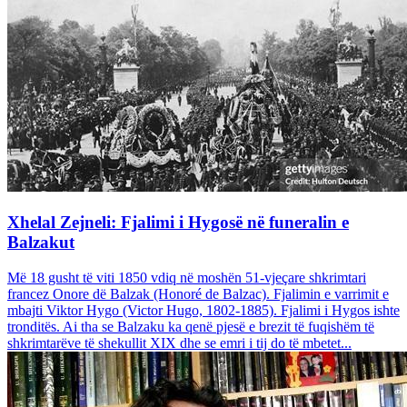
Xhelal Zejneli: Fjalimi i Hygosë në funeralin e
Balzakut
Më 18 gusht të viti 1850 vdiq në moshën 51-vjeçare shkrimtari
francez Onore dë Balzak (Honoré de Balzac). Fjalimin e varrimit e
mbajti Viktor Hygo (Victor Hugo, 1802-1885). Fjalimi i Hygos ishte
tronditës. Ai tha se Balzaku ka qenë pjesë e brezit të fuqishëm të
shkrimtarëve të shekullit XIX dhe se emri i tij do të mbetet...