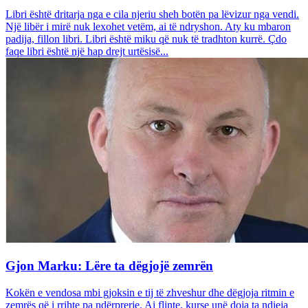
Libri është dritarja nga e cila njeriu sheh botën pa lëvizur nga vendi.
Një libër i mirë nuk lexohet vetëm, ai të ndryshon. Aty ku mbaron
padija, fillon libri. Libri është miku që nuk të tradhton kurrë. Çdo
faqe libri është një hap drejt urtësisë...
Gjon Marku: Lëre ta dëgjojë zemrën
Kokën e vendosa mbi gjoksin e tij të zhveshur dhe dëgjoja ritmin e
zemrës që i rrihte pa ndërprerje. Ai flinte, kurse unë doja ta ndieja