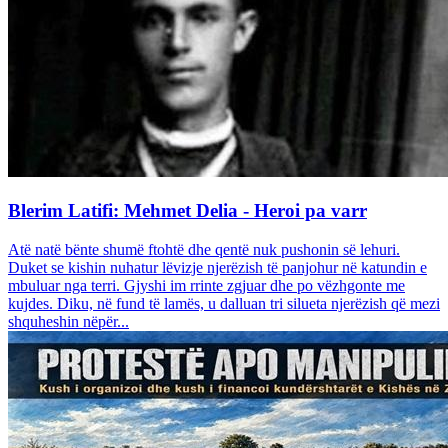
Blerim Latifi: Mehmet Delia - Heroi pa varr
Atë natë bënte shumë ftohtë dhe qentë nuk pushonin së lehuri.
Duket se kishin nuhatur lëvizje njerëzish të panjohur në katundin e
mbuluar nga terri. Gjyshi im rrinte zgjuar dhe po vëzhgonte me
kujdes. Diku, në fund të lamës, u dalluan tri silueta njerëzish që mezi
shquheshin nëpër...