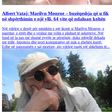
Albert Vataj: Marilyn Monroe – buzëqeshja që u fik
në shpërthimin e një ylli, 64 vite që ndaluan kohën
Një vdekje e denjë për mistikën e një ikonë si Marilyn Monroe, e
papritur, e errët dhe e veshur me velin e pluhurt të sekreteve. Një
fund që la pas më shumë pyetje se përgjigje, duke mbjellë dekada
me trille, hipoteza dhe teori konspirative që nuk u zbehën kurrë.
Edhe në panoramën e saj mortore, ajo vdekje ruajti një shkëlqim të...