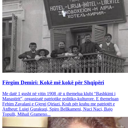
Fërgim Demiri: Kokë më kokë për Shqipëri
Me datë 1 gusht në vitin 1908 -të u themelua klubi “Bashkimi i
Manastirit”, organizatë patriotike politiko-kulturore. E themeluan
Fehim Zavalani e Gjergj Qiriazi. Krah për krahu me patriotët e
Atdheut: Luigj Gurakuqi, Spiro Bellkameni, Nuçi Naçi, Bajo
Topulli, Mihail Grameno...