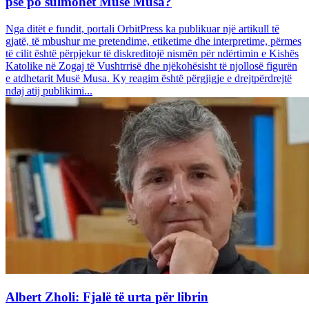
pse po sulmohet Musë Musa?
Nga ditët e fundit, portali OrbitPress ka publikuar një artikull të
gjatë, të mbushur me pretendime, etiketime dhe interpretime, përmes
të cilit është përpjekur të diskreditojë nismën për ndërtimin e Kishës
Katolike në Zogaj të Vushtrrisë dhe njëkohësisht të njollosë figurën
e atdhetarit Musë Musa. Ky reagim është përgjigje e drejtpërdrejtë
ndaj atij publikimi...
Albert Zholi: Fjalë të urta për librin