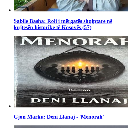
Sabile Basha: Roli i mërgatës shqiptare në
kujtesën historike të Kosovës (57)
Gjon Marku: Deni Llanaj - 'Menorah'