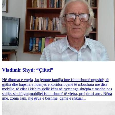
Vladimir Shyti: “Çifuti”
Në dhomat e vogla, ku jetonte familja ime ishin shumë ngushtë, të
gjitha dhe hapsira e ndenjes e koridorit qenë të mbushura me disa
mobilje, të cilat i kishim sjellë këtu në qytet nga shtëpia e madhe pas
shitjes së çifligut;mobiljet ishin shumë të vjetra, prej druri arre. Nëna
ime, zonja Jani, një grua e bëshme, damë e shkuar...