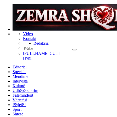
Video
Kontakt
Redaksia
[FULLNAME_CUT]
Hyni
Editorial
Speciale
Mendime
Intervista
Kulturë
Udhëpërshkrim
Faleminderit
Vërtetësi
Përjetësi
Sport
Shtesë