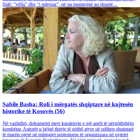
fjalë: “vëlla” dhe “i nderuar”, që na mungojnë aq shumë…
Sabile Basha: Roli i mërgatës shqiptare në kujtesën
historike të Kosovës (56)
Në vazhdim, dokumenti merr karakterin e një apeli të përgjithshëm
kombëtar. Autorët u bëjnë thirrje të gjithë atyre që ndihen shqiptarë
të marrin pjesë në mitingjet protestuese të organizuara në qytetet