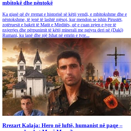
mbitokë dhe nëntokë
Ka gjasë që dy rremat e historisë së këtij vendi, e mbitokshme dhe e
nëntokshme, të jenë të lashtë njësoj, kur mendon se ishin Pirustët,
zotëruesit e bakrit të Matit e Mirditës, që e çuan zejen e tyre të
nxjerrjes dhe përpunimit të këtij minerali me ngjyra deri në (Dakì)
Rumani, ku lanë dhe një fshat në emrin e tyre...
Rrezart Kalaja: Hero në luftë, humanist në paqe –