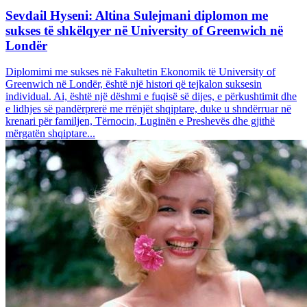
Sevdail Hyseni: Altina Sulejmani diplomon me
sukses të shkëlqyer në University of Greenwich në
Londër
Diplomimi me sukses në Fakultetin Ekonomik të University of
Greenwich në Londër, është një histori që tejkalon suksesin
individual. Ai, është një dëshmi e fuqisë së dijes, e përkushtimit dhe
e lidhjes së pandërprerë me rrënjët shqiptare, duke u shndërruar në
krenari për familjen, Tërnocin, Luginën e Preshevës dhe gjithë
mërgatën shqiptare...