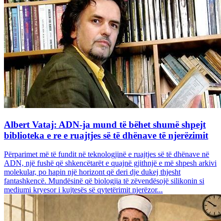
Albert Vataj: ADN-ja mund të bëhet shumë shpejt
biblioteka e re e ruajtjes së të dhënave të njerëzimit
Përparimet më të fundit në teknologjinë e ruajtjes së të dhënave në
ADN, një fushë që shkencëtarët e quajnë gjithnjë e më shpesh arkivi
molekular, po hapin një horizont që deri dje dukej thjesht
fantashkencë. Mundësinë që biologjia të zëvendësojë silikonin si
mediumi kryesor i kujtesës së qytetërimit njerëzor...