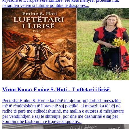
kryesore të Evropës Perëndimore. Në këtë mënyrë, protestat nuk
paraqiten vetëm si tubime politike të diasporës...
Viron Kona: Emine S. Hoti - 'Luftëtari i lirisë'
Poetesha Emine S. Hoti e ka bërë të njohur prej kohësh mesazhin
më të rëndësishëm të librave të saj poetikë, ai mesazh ka të bëj në
radhë të parë me atdhedashurinë, me mallin e autores si mërgimtare
për vendlindjen e saj të shtrenjtë, por dhe me dashurinë e saj për
kombin dhe bashkimin e trojeve shqiptare...