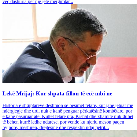
veç dashuria për një jetë mërgimtar...
Lekë Mrijaj: Kur shpata fillon të ecë mbi ne
Historia e shqiptarëve dëshmon se besimet fetare, kur janë jetuar me
ndërgjegje dhe urti, nuk e kanë penguar përkatësinë kombëtare, por
e kanë pasuruar atë. Kultet fetare pra, Kishat dhe xhamitë nuk duhet
të bëhen kurrë ledhe ndarëse, por vende ku njeriu mëson paqen
hyjnore, mëshirën, drejtësinë dhe respektin ndaj tjetrit...