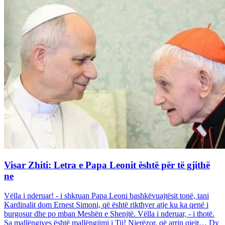
Visar Zhiti: Letra e Papa Leonit është për të gjithë
ne
Vëlla i nderuar! - i shkruan Papa Leoni bashkëvuajtësit tonë, tani
Kardinalit dom Ernest Simoni, që është rikthyer atje ku ka qenë i
burgosur dhe po mban Meshën e Shenjtë. Vëlla i nderuar, - i thotë.
Sa mallëngjyes është mallëngjimi i Tij! Njerëzor, që arrin qiejt… Dy