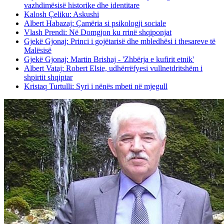
vazhdimësisë historike dhe identitare
Kalosh Çeliku: Askushi
Albert Habazaj: Çamëria si psikologji sociale
Vlash Prendi: Në Domgjon ku rrinë shqiponjat
Gjekë Gjonaj: Princi i gojëtarisë dhe mbledhësi i thesareve të
Malësisë
Gjekë Gjonaj: Martin Brishaj - 'Zhbërja e kufirit etnik'
Albert Vataj: Robert Elsie, udhërrëfyesi vullnetdritshëm i
shpirtit shqiptar
Kristaq Turtulli: Syri i nënës mbeti në mjegull