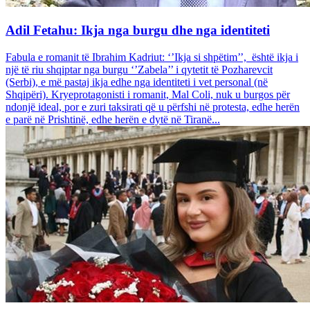
Adil Fetahu: Ikja nga burgu dhe nga identiteti
Fabula e romanit të Ibrahim Kadriut: ‘’Ikja si shpëtim’’, është ikja i
një të riu shqiptar nga burgu ‘’Zabela’’ i qytetit të Pozharevcit
(Serbi), e më pastaj ikja edhe nga identiteti i vet personal (në
Shqipëri). Kryeprotagonisti i romanit, Mal Coli, nuk u burgos për
ndonjë ideal, por e zuri taksirati që u përfshi në protesta, edhe herën
e parë në Prishtinë, edhe herën e dytë në Tiranë...