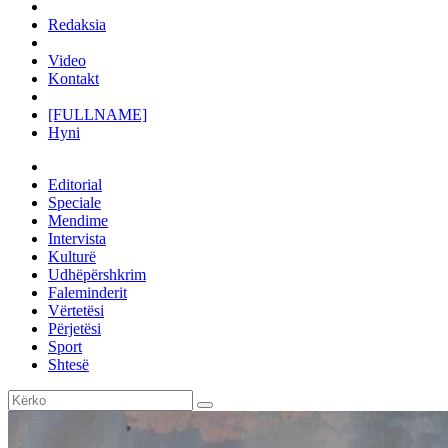
Redaksia
Video
Kontakt
[FULLNAME]
Hyni
Editorial
Speciale
Mendime
Intervista
Kulturë
Udhëpërshkrim
Faleminderit
Vërtetësi
Përjetësi
Sport
Shtesë