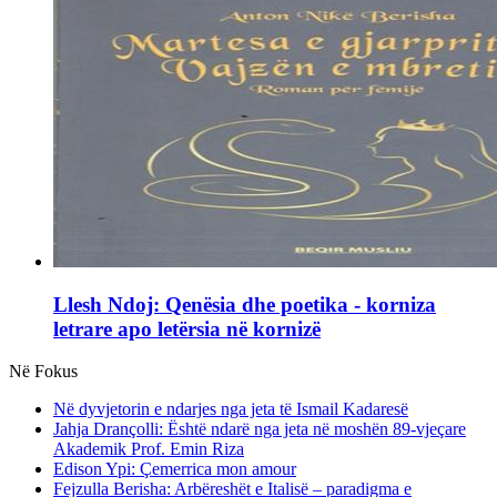
Llesh Ndoj: Qenësia dhe poetika - korniza
letrare apo letërsia në kornizë
Në Fokus
Në dyvjetorin e ndarjes nga jeta të Ismail Kadaresë
Jahja Drançolli: Është ndarë nga jeta në moshën 89-vjeçare
Akademik Prof. Emin Riza
Edison Ypi: Çemerrica mon amour
Fejzulla Berisha: Arbëreshët e Italisë – paradigma e