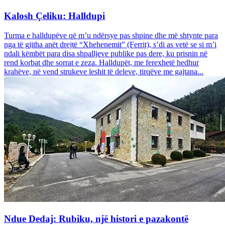
Kalosh Çeliku: Halldupi
Turma e halldupëve që m’u ndërsye pas shpine dhe më shtynte para
nga të gjitha anët drejtë “Xhehenemit” (Ferrit), s’di as vetë se si m’i
ndali këmbët para disa shpalljeve publike pas dere, ku prisnin në
rend korbat dhe sorrat e zeza. Halldupët, me ferexhetë hedhur
krahëve, në vend strukeve leshit të deleve, tirqëve me gajtana...
Ndue Dedaj: Rubiku, një histori e pazakontë