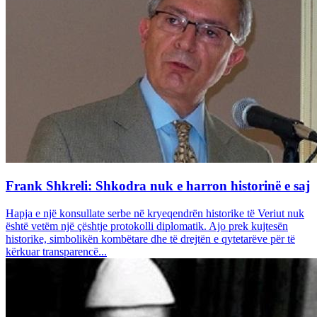
Frank Shkreli: Shkodra nuk e harron historinë e saj
Hapja e një konsullate serbe në kryeqendrën historike të Veriut nuk
është vetëm një çështje protokolli diplomatik. Ajo prek kujtesën
historike, simbolikën kombëtare dhe të drejtën e qytetarëve për të
kërkuar transparencë...