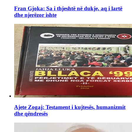
Fran Gjoka: Sa i thjeshtë në dukje, aq i lartë
dhe njerëzor ishte
Ajete Zogaj: Testament i kujtesës, humanizmit
dhe qëndresës