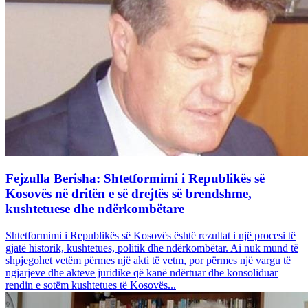
Fejzulla Berisha: Shtetformimi i Republikës së
Kosovës në dritën e së drejtës së brendshme,
kushtetuese dhe ndërkombëtare
Shtetformimi i Republikës së Kosovës është rezultat i një procesi të
gjatë historik, kushtetues, politik dhe ndërkombëtar. Ai nuk mund të
shpjegohet vetëm përmes një akti të vetm, por përmes një vargu të
ngjarjeve dhe akteve juridike që kanë ndërtuar dhe konsoliduar
rendin e sotëm kushtetues të Kosovës...