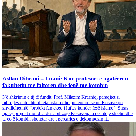
Asllan Dibrani – Luani: Kur profesori e ngatërron
fakultetin me faltoren dhe fenë me kombin
Në shkrimin e tij të fundit, Prof. Milazim Krasniqi paraqitet si
mbrojtës i identitetit fetar islam dhe pretendon se në Kosovë po
zhvillohet një “projekt famëkeq i luftës kundër fesë islame”. Sipas
tij, ky projekt mund ta destabilizojë Kosovën, ta dështojë shtetin dhe
ta çojë kombin shqiptar drejt përçarjes e dekompozimit...