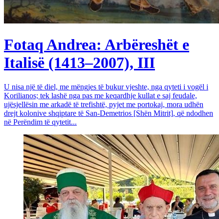
Fotaq Andrea: Arbëreshët e
Italisë (1413–2007), III
U nisa një të diel, me mëngjes të bukur vjeshte, nga qyteti i vogël i
Korilianos; tek lashë nga pas me keqardhje kullat e saj feudale,
ujësjellësin me arkadë të trefishtë, pyjet me portokaj, mora udhën
drejt kolonive shqiptare të San-Demetrios [Shën Mitrit], që ndodhen
në Perëndim të qytetit...