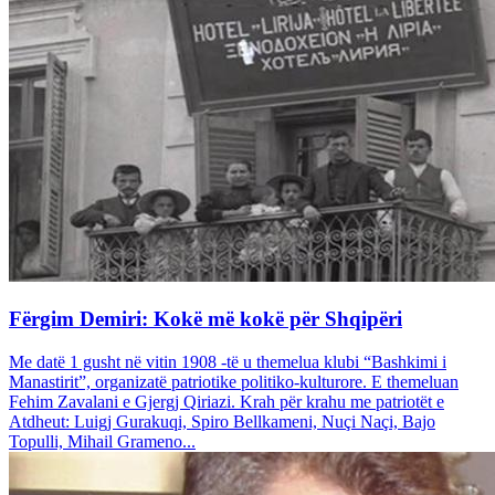
Fërgim Demiri: Kokë më kokë për Shqipëri
Me datë 1 gusht në vitin 1908 -të u themelua klubi “Bashkimi i
Manastirit”, organizatë patriotike politiko-kulturore. E themeluan
Fehim Zavalani e Gjergj Qiriazi. Krah për krahu me patriotët e
Atdheut: Luigj Gurakuqi, Spiro Bellkameni, Nuçi Naçi, Bajo
Topulli, Mihail Grameno...