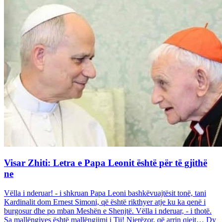
Visar Zhiti: Letra e Papa Leonit është për të gjithë
ne
Vëlla i nderuar! - i shkruan Papa Leoni bashkëvuajtësit tonë, tani
Kardinalit dom Ernest Simoni, që është rikthyer atje ku ka qenë i
burgosur dhe po mban Meshën e Shenjtë. Vëlla i nderuar, - i thotë.
Sa mallëngjyes është mallëngjimi i Tij! Njerëzor, që arrin qiejt… Dy