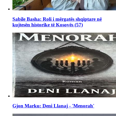
Sabile Basha: Roli i mërgatës shqiptare në
kujtesën historike të Kosovës (57)
Gjon Marku: Deni Llanaj - 'Menorah'