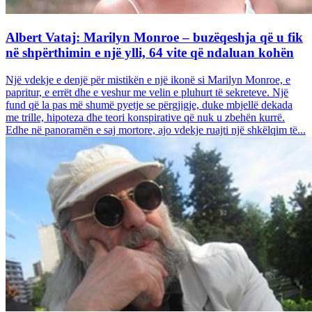
Albert Vataj: Marilyn Monroe – buzëqeshja që u fik
në shpërthimin e një ylli, 64 vite që ndaluan kohën
Një vdekje e denjë për mistikën e një ikonë si Marilyn Monroe, e
papritur, e errët dhe e veshur me velin e pluhurt të sekreteve. Një
fund që la pas më shumë pyetje se përgjigje, duke mbjellë dekada
me trille, hipoteza dhe teori konspirative që nuk u zbehën kurrë.
Edhe në panoramën e saj mortore, ajo vdekje ruajti një shkëlqim të...