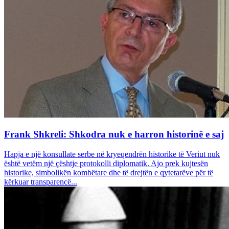
Frank Shkreli: Shkodra nuk e harron historinë e saj
Hapja e një konsullate serbe në kryeqendrën historike të Veriut nuk
është vetëm një çështje protokolli diplomatik. Ajo prek kujtesën
historike, simbolikën kombëtare dhe të drejtën e qytetarëve për të
kërkuar transparencë...