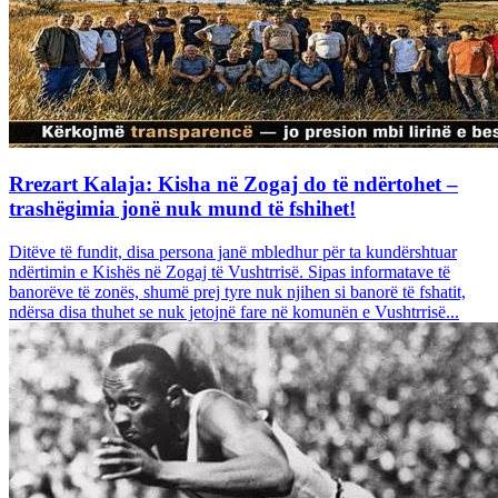
Rrezart Kalaja: Kisha në Zogaj do të ndërtohet –
trashëgimia jonë nuk mund të fshihet!
Ditëve të fundit, disa persona janë mbledhur për ta kundërshtuar
ndërtimin e Kishës në Zogaj të Vushtrrisë. Sipas informatave të
banorëve të zonës, shumë prej tyre nuk njihen si banorë të fshatit,
ndërsa disa thuhet se nuk jetojnë fare në komunën e Vushtrrisë...