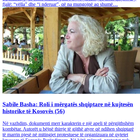
fjalë: “vëlla” dhe “i nderuar”, që na mungojnë aq shumë…
Sabile Basha: Roli i mërgatës shqiptare në kujtesën
historike të Kosovës (56)
Në vazhdim, dokumenti merr karakterin e një apeli të përgjithshëm
kombëtar. Autorët u bëjnë thirrje të gjithë atyre që ndihen shqiptarë
të marrin pjesë në mitingjet protestuese të organizuara në qytetet