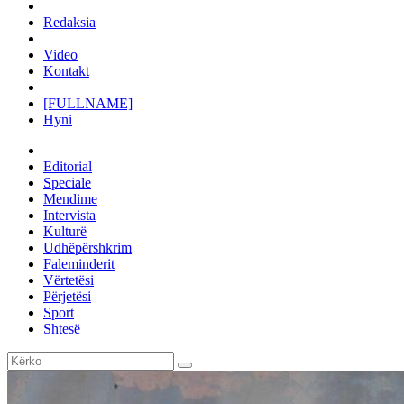
Redaksia
Video
Kontakt
[FULLNAME]
Hyni
Editorial
Speciale
Mendime
Intervista
Kulturë
Udhëpërshkrim
Faleminderit
Vërtetësi
Përjetësi
Sport
Shtesë