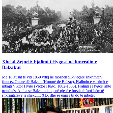
Xhelal Zejneli: Fjalimi i Hygosë në funeralin e
Balzakut
Më 18 gusht të viti 1850 vdiq në moshën 51-vjeçare shkrimtari
francez Onore dë Balzak (Honoré de Balzac). Fjalimin e varrimit e
mbajti Viktor Hygo (Victor Hugo, 1802-1885). Fjalimi i Hygos ishte
tronditës. Ai tha se Balzaku ka qenë pjesë e brezit të fuqishëm të
shkrimtarëve të shekullit XIX dhe se emri i tij do të mbetet...