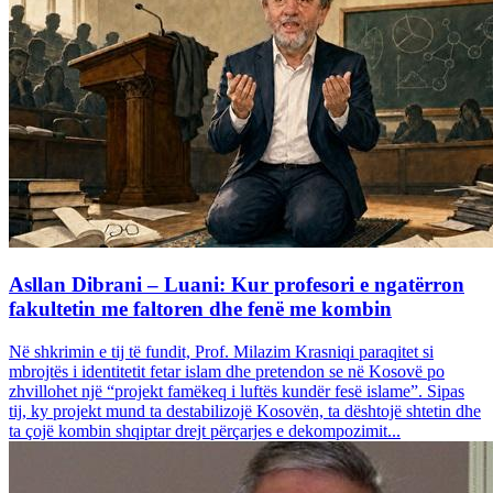
Asllan Dibrani – Luani: Kur profesori e ngatërron
fakultetin me faltoren dhe fenë me kombin
Në shkrimin e tij të fundit, Prof. Milazim Krasniqi paraqitet si
mbrojtës i identitetit fetar islam dhe pretendon se në Kosovë po
zhvillohet një “projekt famëkeq i luftës kundër fesë islame”. Sipas
tij, ky projekt mund ta destabilizojë Kosovën, ta dështojë shtetin dhe
ta çojë kombin shqiptar drejt përçarjes e dekompozimit...