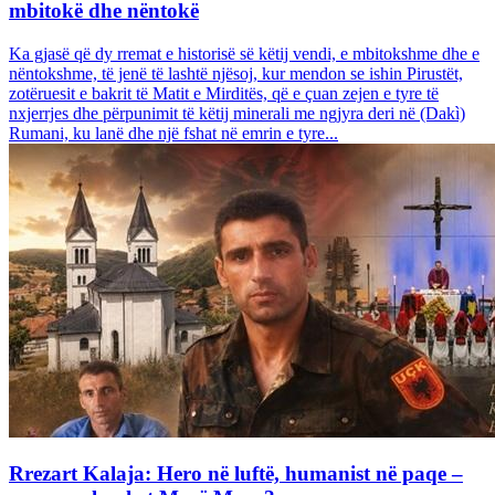
mbitokë dhe nëntokë
Ka gjasë që dy rremat e historisë së këtij vendi, e mbitokshme dhe e
nëntokshme, të jenë të lashtë njësoj, kur mendon se ishin Pirustët,
zotëruesit e bakrit të Matit e Mirditës, që e çuan zejen e tyre të
nxjerrjes dhe përpunimit të këtij minerali me ngjyra deri në (Dakì)
Rumani, ku lanë dhe një fshat në emrin e tyre...
Rrezart Kalaja: Hero në luftë, humanist në paqe –