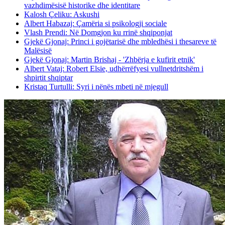
vazhdimësisë historike dhe identitare
Kalosh Çeliku: Askushi
Albert Habazaj: Çamëria si psikologji sociale
Vlash Prendi: Në Domgjon ku rrinë shqiponjat
Gjekë Gjonaj: Princi i gojëtarisë dhe mbledhësi i thesareve të
Malësisë
Gjekë Gjonaj: Martin Brishaj - 'Zhbërja e kufirit etnik'
Albert Vataj: Robert Elsie, udhërrëfyesi vullnetdritshëm i
shpirtit shqiptar
Kristaq Turtulli: Syri i nënës mbeti në mjegull