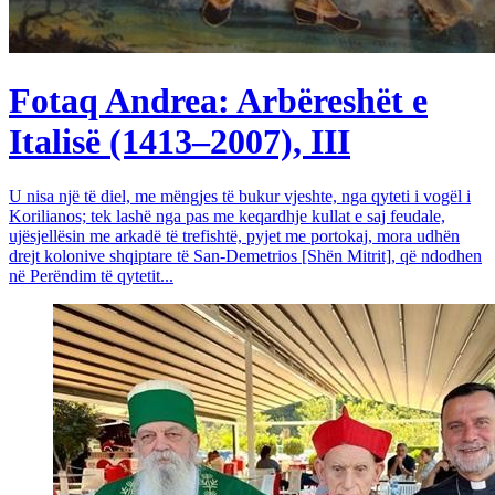
Fotaq Andrea: Arbëreshët e
Italisë (1413–2007), III
U nisa një të diel, me mëngjes të bukur vjeshte, nga qyteti i vogël i
Korilianos; tek lashë nga pas me keqardhje kullat e saj feudale,
ujësjellësin me arkadë të trefishtë, pyjet me portokaj, mora udhën
drejt kolonive shqiptare të San-Demetrios [Shën Mitrit], që ndodhen
në Perëndim të qytetit...