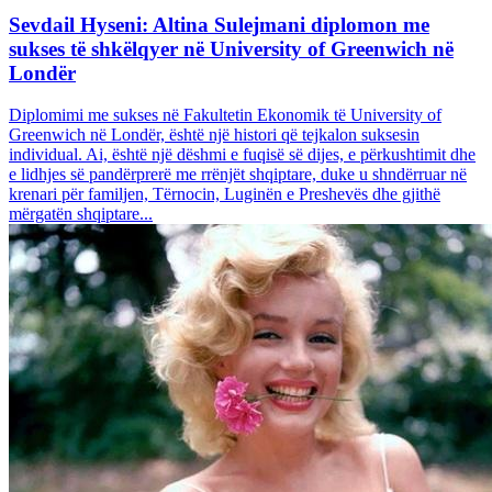
Sevdail Hyseni: Altina Sulejmani diplomon me
sukses të shkëlqyer në University of Greenwich në
Londër
Diplomimi me sukses në Fakultetin Ekonomik të University of
Greenwich në Londër, është një histori që tejkalon suksesin
individual. Ai, është një dëshmi e fuqisë së dijes, e përkushtimit dhe
e lidhjes së pandërprerë me rrënjët shqiptare, duke u shndërruar në
krenari për familjen, Tërnocin, Luginën e Preshevës dhe gjithë
mërgatën shqiptare...