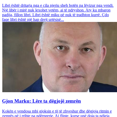
Libri është dritarja nga e cila njeriu sheh botën pa lëvizur nga vendi.
Një libër i mirë nuk lexohet vetëm, ai të ndryshon. Aty ku mbaron
padija, fillon libri. Libri është miku që nuk të tradhton kurrë. Çdo
faqe libri është një hap drejt urtësisë...
Gjon Marku: Lëre ta dëgjojë zemrën
Kokën e vendosa mbi gjoksin e tij të zhveshur dhe dëgjoja ritmin e
zemrës që i rrihte pa ndërprerje. Ai flinte, kurse unë doja ta ndieja