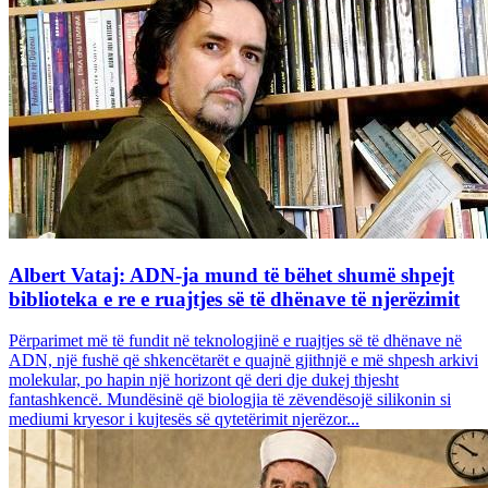
Albert Vataj: ADN-ja mund të bëhet shumë shpejt
biblioteka e re e ruajtjes së të dhënave të njerëzimit
Përparimet më të fundit në teknologjinë e ruajtjes së të dhënave në
ADN, një fushë që shkencëtarët e quajnë gjithnjë e më shpesh arkivi
molekular, po hapin një horizont që deri dje dukej thjesht
fantashkencë. Mundësinë që biologjia të zëvendësojë silikonin si
mediumi kryesor i kujtesës së qytetërimit njerëzor...