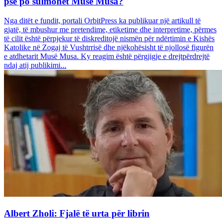
pse po sulmohet Musë Musa?
Nga ditët e fundit, portali OrbitPress ka publikuar një artikull të
gjatë, të mbushur me pretendime, etiketime dhe interpretime, përmes
të cilit është përpjekur të diskreditojë nismën për ndërtimin e Kishës
Katolike në Zogaj të Vushtrrisë dhe njëkohësisht të njollosë figurën
e atdhetarit Musë Musa. Ky reagim është përgjigje e drejtpërdrejtë
ndaj atij publikimi...
Albert Zholi: Fjalë të urta për librin