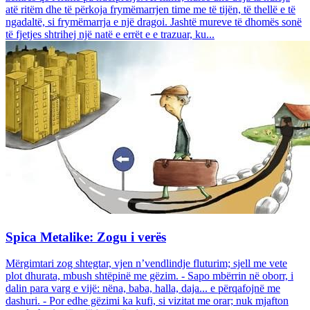
atë ritëm dhe të përkoja frymëmarrjen time me të tijën, të thellë e të
ngadaltë, si frymëmarrja e një dragoi. Jashtë mureve të dhomës sonë
të fjetjes shtrihej një natë e errët e e trazuar, ku...
Spica Metalike: Zogu i verës
Mërgimtari zog shtegtar, vjen n’vendlindje fluturim; sjell me vete
plot dhurata, mbush shtëpinë me gëzim. - Sapo mbërrin në oborr, i
dalin para varg e vijë: nëna, baba, halla, daja... e përqafojnë me
dashuri. - Por edhe gëzimi ka kufi, si vizitat me orar; nuk mjafton