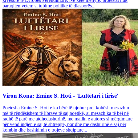
kryesore të Evropës Perëndimore. Në këtë mënyrë, protestat nuk
paraqiten vetëm si tubime politike të diasporës...
Viron Kona: Emine S. Hoti - 'Luftëtari i lirisë'
Poetesha Emine S. Hoti e ka bërë të njohur prej kohësh mesazhin
më të rëndësishëm të librave të saj poetikë, ai mesazh ka të bëj në
radhë të parë me atdhedashurinë, me mallin e autores si mërgimtare
për vendlindjen e saj të shtrenjtë, por dhe me dashurinë e saj për
kombin dhe bashkimin e trojeve shqiptare...