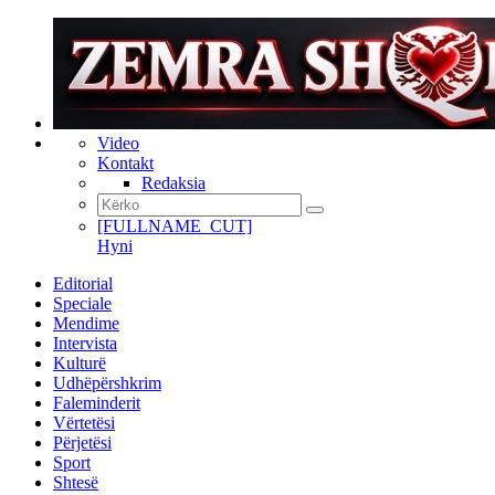
Video
Kontakt
Redaksia
[FULLNAME_CUT]
Hyni
Editorial
Speciale
Mendime
Intervista
Kulturë
Udhëpërshkrim
Faleminderit
Vërtetësi
Përjetësi
Sport
Shtesë