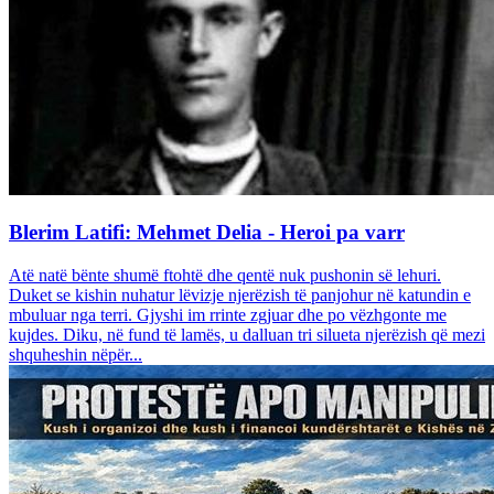
Blerim Latifi: Mehmet Delia - Heroi pa varr
Atë natë bënte shumë ftohtë dhe qentë nuk pushonin së lehuri.
Duket se kishin nuhatur lëvizje njerëzish të panjohur në katundin e
mbuluar nga terri. Gjyshi im rrinte zgjuar dhe po vëzhgonte me
kujdes. Diku, në fund të lamës, u dalluan tri silueta njerëzish që mezi
shquheshin nëpër...