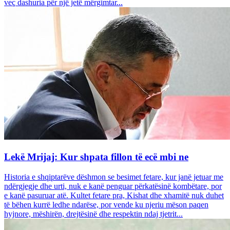
veç dashuria për një jetë mërgimtar...
Lekë Mrijaj: Kur shpata fillon të ecë mbi ne
Historia e shqiptarëve dëshmon se besimet fetare, kur janë jetuar me
ndërgjegje dhe urti, nuk e kanë penguar përkatësinë kombëtare, por
e kanë pasuruar atë. Kultet fetare pra, Kishat dhe xhamitë nuk duhet
të bëhen kurrë ledhe ndarëse, por vende ku njeriu mëson paqen
hyjnore, mëshirën, drejtësinë dhe respektin ndaj tjetrit...