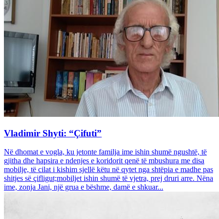
Vladimir Shyti: “Çifuti”
Në dhomat e vogla, ku jetonte familja ime ishin shumë ngushtë, të
gjitha dhe hapsira e ndenjes e koridorit qenë të mbushura me disa
mobilje, të cilat i kishim sjellë këtu në qytet nga shtëpia e madhe pas
shitjes së çifligut;mobiljet ishin shumë të vjetra, prej druri arre. Nëna
ime, zonja Jani, një grua e bëshme, damë e shkuar...