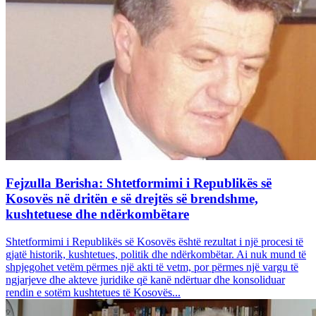
Fejzulla Berisha: Shtetformimi i Republikës së
Kosovës në dritën e së drejtës së brendshme,
kushtetuese dhe ndërkombëtare
Shtetformimi i Republikës së Kosovës është rezultat i një procesi të
gjatë historik, kushtetues, politik dhe ndërkombëtar. Ai nuk mund të
shpjegohet vetëm përmes një akti të vetm, por përmes një vargu të
ngjarjeve dhe akteve juridike që kanë ndërtuar dhe konsoliduar
rendin e sotëm kushtetues të Kosovës...