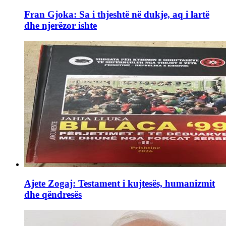
Fran Gjoka: Sa i thjeshtë në dukje, aq i lartë
dhe njerëzor ishte
Ajete Zogaj: Testament i kujtesës, humanizmit
dhe qëndresës