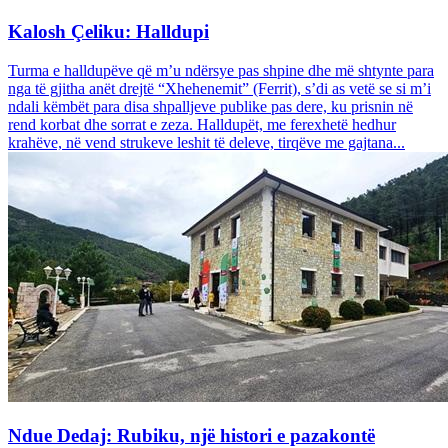
Kalosh Çeliku: Halldupi
Turma e halldupëve që m’u ndërsye pas shpine dhe më shtynte para
nga të gjitha anët drejtë “Xhehenemit” (Ferrit), s’di as vetë se si m’i
ndali këmbët para disa shpalljeve publike pas dere, ku prisnin në
rend korbat dhe sorrat e zeza. Halldupët, me ferexhetë hedhur
krahëve, në vend strukeve leshit të deleve, tirqëve me gajtana...
Ndue Dedaj: Rubiku, një histori e pazakontë