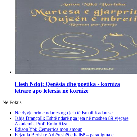
Llesh Ndoj: Qenësia dhe poetika - korniza
letrare apo letërsia në kornizë
Në Fokus
Në dyvjetorin e ndarjes nga jeta të Ismail Kadaresë
Jahja Drançolli: Është ndarë nga jeta në moshën 89-vjeçare
Akademik Prof. Emin Riza
Edison Ypi: Çemerrica mon amour
Fejzulla Berisha: Arbëreshët e Italisë – paradigma e