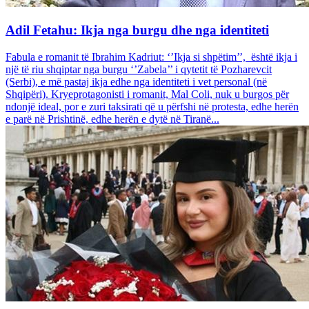
Adil Fetahu: Ikja nga burgu dhe nga identiteti
Fabula e romanit të Ibrahim Kadriut: ‘’Ikja si shpëtim’’, është ikja i
një të riu shqiptar nga burgu ‘’Zabela’’ i qytetit të Pozharevcit
(Serbi), e më pastaj ikja edhe nga identiteti i vet personal (në
Shqipëri). Kryeprotagonisti i romanit, Mal Coli, nuk u burgos për
ndonjë ideal, por e zuri taksirati që u përfshi në protesta, edhe herën
e parë në Prishtinë, edhe herën e dytë në Tiranë...