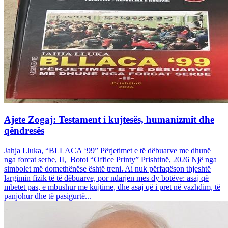
Ajete Zogaj: Testament i kujtesës, humanizmit dhe
qëndresës
Jahja Lluka, “BLLACA ‘99” Përjetimet e të dëbuarve me dhunë
nga forcat serbe, II, Botoi “Office Printy” Prishtinë, 2026 Një nga
simbolet më domethënëse është treni. Ai nuk përfaqëson thjeshtë
largimin fizik të të dëbuarve, por ndarjen mes dy botëve: asaj që
mbetet pas, e mbushur me kujtime, dhe asaj që i pret në vazhdim, të
panjohur dhe të pasigurtë...