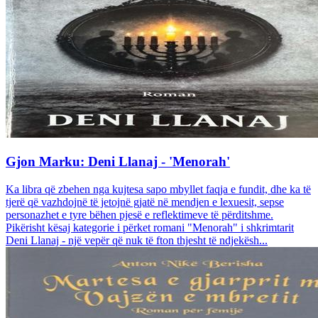
Gjon Marku: Deni Llanaj - 'Menorah'
Ka libra që zbehen nga kujtesa sapo mbyllet faqja e fundit, dhe ka të
tjerë që vazhdojnë të jetojnë gjatë në mendjen e lexuesit, sepse
personazhet e tyre bëhen pjesë e reflektimeve të përditshme.
Pikërisht kësaj kategorie i përket romani "Menorah" i shkrimtarit
Deni Llanaj - një vepër që nuk të fton thjesht të ndjekësh...