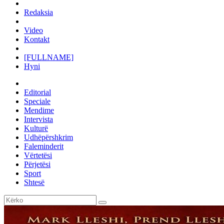
Redaksia
Video
Kontakt
[FULLNAME]
Hyni
Editorial
Speciale
Mendime
Intervista
Kulturë
Udhëpërshkrim
Faleminderit
Vërtetësi
Përjetësi
Sport
Shtesë