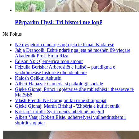
Përparim Hysi: Tri histori me lopë
Në Fokus
Në dyvjetorin e ndarjes nga jeta të Ismail Kadaresë
Jahja Drançolli: Është ndarë nga jeta në moshën 89-vjeçare
Akademik Prof. Emin Riza
Edison Ypi: Çemerrica mon amour
Fejzulla Berisha: Arbëreshët e Italisë – paradigma e
vazhdimësisë historike dhe identitare
Kalosh Çeliku: Askushi
Albert Habazaj: Çamëria si psikologji sociale
Gjekë Gjonaj: Princi i gojëtarisë dhe mbledhësi i thesareve të
Malësisë
Vlash Prendi: Në Domgjon ku rrinë shqiponjat
Gjekë Gjonaj: Martin Brishaj - 'Zhbërja e kufirit etnik'
Kristaq Turtulli: Syri i nënës mbeti në mjegull
Albert Vataj: Robert Elsie, udhërrëfyesi vullnetdritshëm i
shpirtit shqiptar