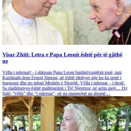
Visar Zhiti: Letra e Papa Leonit është për të gjithë
ne
Vëlla i nderuar! - i shkruan Papa Leoni bashkëvuajtësit tonë, tani
Kardinalit dom Ernest Simoni, që është rikthyer atje ku ka qenë i
burgosur dhe po mban Meshën e Shenjtë. Vëlla i nderuar, - i thotë.
Sa mallëngjyes është mallëngjimi i Tij! Njerëzor, që arrin qiejt… Dy
fjalë: “vëlla” dhe “i nderuar”, që na mungojnë aq shumë…