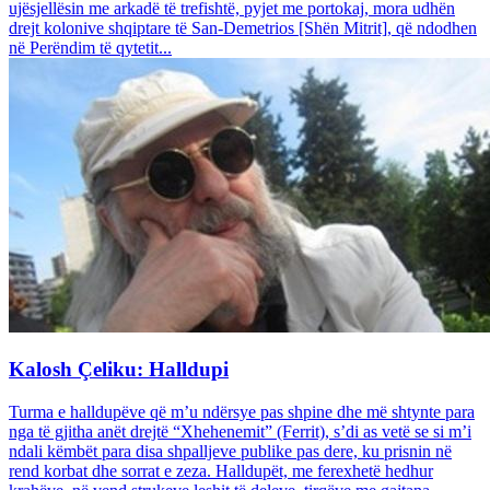
ujësjellësin me arkadë të trefishtë, pyjet me portokaj, mora udhën
drejt kolonive shqiptare të San-Demetrios [Shën Mitrit], që ndodhen
në Perëndim të qytetit...
Kalosh Çeliku: Halldupi
Turma e halldupëve që m’u ndërsye pas shpine dhe më shtynte para
nga të gjitha anët drejtë “Xhehenemit” (Ferrit), s’di as vetë se si m’i
ndali këmbët para disa shpalljeve publike pas dere, ku prisnin në
rend korbat dhe sorrat e zeza. Halldupët, me ferexhetë hedhur