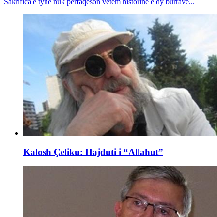
Sakrifica e tyne nuk përfaqëson vetëm historinë e dy burrave...
Kalosh Çeliku: Hajduti i “Allahut”