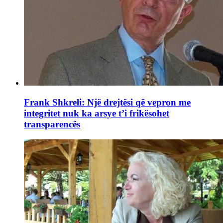
Frank Shkreli: Një drejtësi që vepron me
integritet nuk ka arsye t’i frikësohet
transparencës