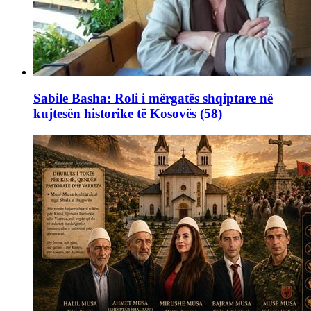
Sabile Basha: Roli i mërgatës shqiptare në
kujtesën historike të Kosovës (58)