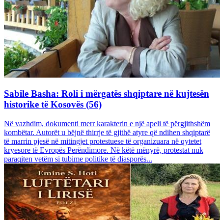
Sabile Basha: Roli i mërgatës shqiptare në kujtesën
historike të Kosovës (56)
Në vazhdim, dokumenti merr karakterin e një apeli të përgjithshëm
kombëtar. Autorët u bëjnë thirrje të gjithë atyre që ndihen shqiptarë
të marrin pjesë në mitingjet protestuese të organizuara në qytetet
kryesore të Evropës Perëndimore. Në këtë mënyrë, protestat nuk
paraqiten vetëm si tubime politike të diasporës...