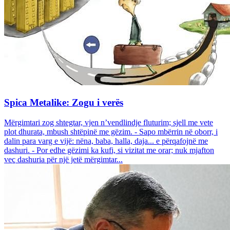
Spica Metalike: Zogu i verës
Mërgimtari zog shtegtar, vjen n’vendlindje fluturim; sjell me vete
plot dhurata, mbush shtëpinë me gëzim. - Sapo mbërrin në oborr, i
dalin para varg e vijë: nëna, baba, halla, daja... e përqafojnë me
dashuri. - Por edhe gëzimi ka kufi, si vizitat me orar; nuk mjafton
veç dashuria për një jetë mërgimtar...