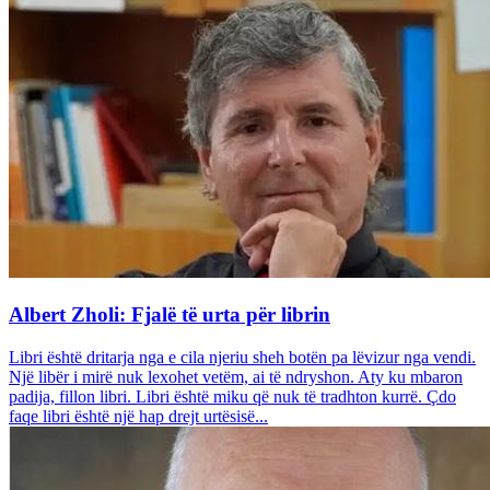
Albert Zholi: Fjalë të urta për librin
Libri është dritarja nga e cila njeriu sheh botën pa lëvizur nga vendi.
Një libër i mirë nuk lexohet vetëm, ai të ndryshon. Aty ku mbaron
padija, fillon libri. Libri është miku që nuk të tradhton kurrë. Çdo
faqe libri është një hap drejt urtësisë...