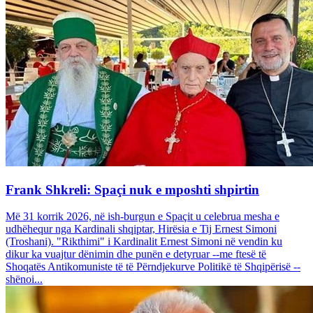
Frank Shkreli: Spaçi nuk e mposhti shpirtin
Më 31 korrik 2026, në ish-burgun e Spaçit u celebrua mesha e
udhëhequr nga Kardinali shqiptar, Hirësia e Tij Ernest Simoni
(Troshani). "Rikthimi" i Kardinalit Ernest Simoni në vendin ku
dikur ka vuajtur dënimin dhe punën e detyruar --me ftesë të
Shoqatës Antikomuniste të të Përndjekurve Politikë të Shqipërisë --
shënoi...