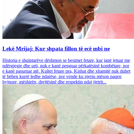
Lekë Mrijaj: Kur shpata fillon të ecë mbi ne
Historia e shqiptarëve dëshmon se besimet fetare, kur janë jetuar me
ndërgjegje dhe urti, nuk e kanë penguar përkatësinë kombëtare, por
e kanë pasuruar atë. Kultet fetare pra, Kishat dhe xhamitë nuk duhet
të bëhen kurrë ledhe ndarëse, por vende ku njeriu mëson paqen
hyjnore, mëshirën, drejtësinë dhe respektin ndaj tjetrit...