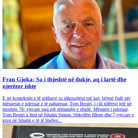
Fran Gjoka: Sa i thjeshtë në dukje, aq i lartë dhe
njerëzor ishte
E në kontekstin e të gjithave sa shkruajtëm më lart, bëjmë fjalë për
mësuesin e nderuar e të paharruar, Tom Beqiri, i cili ndërroi jetë në
moshën 78- vjeçare nga një sëmundje e rëndë. Mësuesi i nderuar,
Tom Beqiri u lind në fshatin Simon. Shkollën fillore dhe 7-vjeçare e
kreu në fshatin e tij të lindjes...