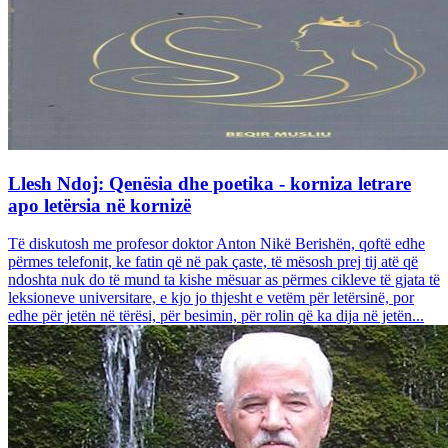
Llesh Ndoj: Qenësia dhe poetika - korniza letrare
apo letërsia në kornizë
Të diskutosh me profesor doktor Anton Nikë Berishën, qoftë edhe
përmes telefonit, ke fatin që në pak çaste, të mësosh prej tij atë që
ndoshta nuk do të mund ta kishe mësuar as përmes cikleve të gjata të
leksioneve universitare, e kjo jo thjesht e vetëm për letërsinë, por
edhe për jetën në tërësi, për besimin, për rolin që ka dija në jetën...