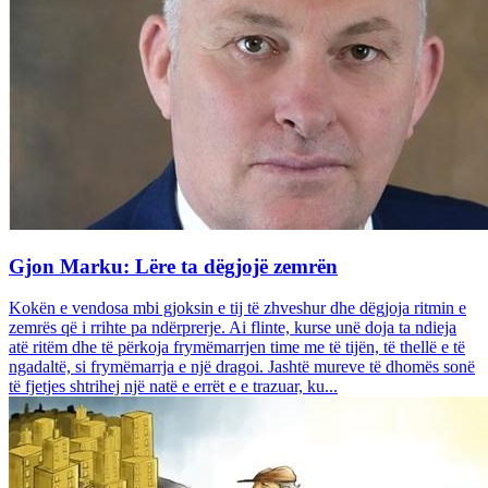
Gjon Marku: Lëre ta dëgjojë zemrën
Kokën e vendosa mbi gjoksin e tij të zhveshur dhe dëgjoja ritmin e
zemrës që i rrihte pa ndërprerje. Ai flinte, kurse unë doja ta ndieja
atë ritëm dhe të përkoja frymëmarrjen time me të tijën, të thellë e të
ngadaltë, si frymëmarrja e një dragoi. Jashtë mureve të dhomës sonë
të fjetjes shtrihej një natë e errët e e trazuar, ku...