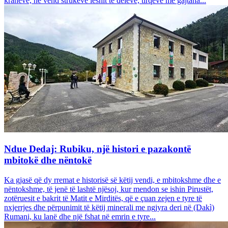
krahëve, në vend strukeve leshit të deleve, tirqëve me gajtana...
Ndue Dedaj: Rubiku, një histori e pazakontë
mbitokë dhe nëntokë
Ka gjasë që dy rremat e historisë së këtij vendi, e mbitokshme dhe e
nëntokshme, të jenë të lashtë njësoj, kur mendon se ishin Pirustët,
zotëruesit e bakrit të Matit e Mirditës, që e çuan zejen e tyre të
nxjerrjes dhe përpunimit të këtij minerali me ngjyra deri në (Dakì)
Rumani, ku lanë dhe një fshat në emrin e tyre...