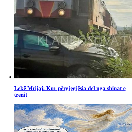
Lekë Mrijaj: Kur përgjegjësia del nga shinat e
trenit