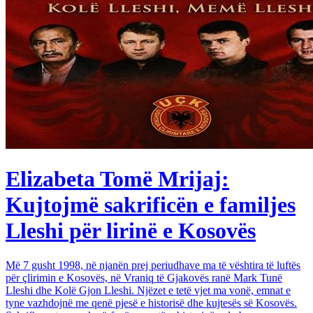
Elizabeta Tomë Mrijaj:
Kujtojmë sakrificën e familjes
Lleshi për lirinë e Kosovës
Më 7 gusht 1998, në njanën prej periudhave ma të vështira të luftës
për çlirimin e Kosovës, në Vraniq të Gjakovës ranë Mark Tunë
Lleshi dhe Kolë Gjon Lleshi. Njëzet e tetë vjet ma vonë, emnat e
tyne vazhdojnë me qenë pjesë e historisë dhe kujtesës së Kosovës.