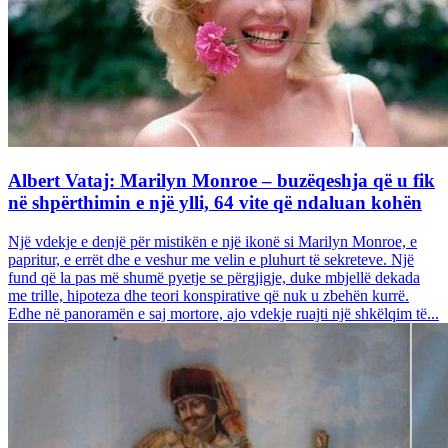
Albert Vataj: Marilyn Monroe – buzëqeshja që u fik
në shpërthimin e një ylli, 64 vite që ndaluan kohën
Një vdekje e denjë për mistikën e një ikonë si Marilyn Monroe, e
papritur, e errët dhe e veshur me velin e pluhurt të sekreteve. Një
fund që la pas më shumë pyetje se përgjigje, duke mbjellë dekada
me trille, hipoteza dhe teori konspirative që nuk u zbehën kurrë.
Edhe në panoramën e saj mortore, ajo vdekje ruajti një shkëlqim të...