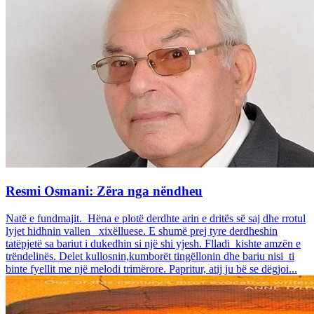
Resmi Osmani: Zëra nga nëndheu
Natë e fundmajit. Hëna e plotë derdhte arin e dritës së saj dhe rrotul
lyjet hidhnin vallen xixëlluese. E shumë prej tyre derdheshin
tatëpjetë sa bariut i dukedhin si një shi yjesh. Flladi kishte amzën e
trëndelinës. Delet kullosnin,kumborët tingëllonin dhe bariu nisi ti
binte fyellit me një melodi trimërore. Papritur, atij ju bë se dëgjoi...