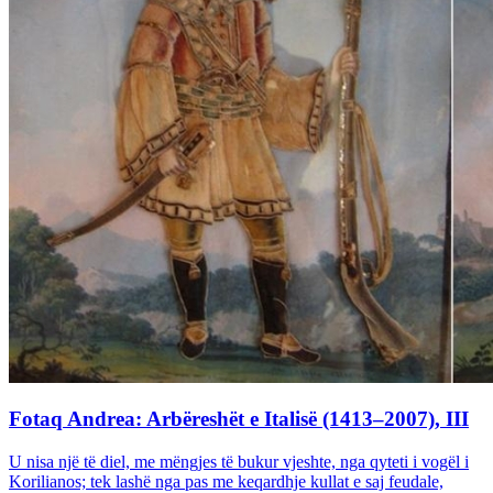
Fotaq Andrea: Arbëreshët e Italisë (1413–2007), III
U nisa një të diel, me mëngjes të bukur vjeshte, nga qyteti i vogël i
Korilianos; tek lashë nga pas me keqardhje kullat e saj feudale,