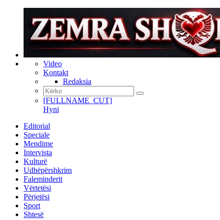
Video
Kontakt
Redaksia
[FULLNAME_CUT]
Hyni
Editorial
Speciale
Mendime
Intervista
Kulturë
Udhëpërshkrim
Faleminderit
Vërtetësi
Përjetësi
Sport
Shtesë