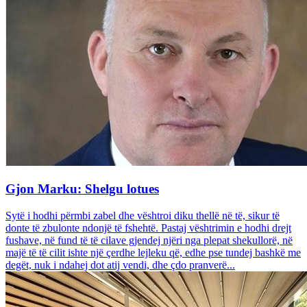
Gjon Marku: Shelgu lotues
Sytë i hodhi përmbi zabel dhe vështroi diku thellë në të, sikur të
donte të zbulonte ndonjë të fshehtë. Pastaj vështrimin e hodhi drejt
fushave, në fund të të cilave gjendej njëri nga plepat shekullorë, në
majë të të cilit ishte një çerdhe lejleku që, edhe pse tundej bashkë me
degët, nuk i ndahej dot atij vendi, dhe çdo pranverë...