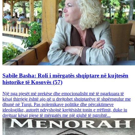
Sabile Basha: Roli i mërgatës shqiptare në kujtesën
historike të Kosovës (57)
Një nga pjesët më prekëse dhe emocionalisht më të ngarkuara të
kësaj thirrjeje është ajo që u drejtohet shqiptarëve të shpërngulur me
dhunë në Turqi. Pas polemikave politike dhe përcaktimeve
ideologjike, autorët ndryshojnë krejtësisht tonin e rrëfimit, duke iu
drejtuar kësaj pjese të mërgatës me një gjuhë të ngrohtë...