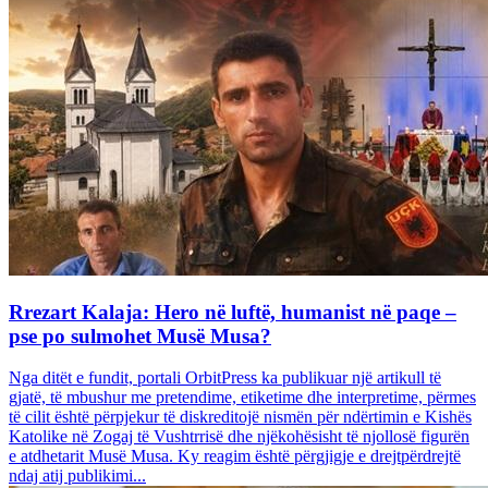
Rrezart Kalaja: Hero në luftë, humanist në paqe –
pse po sulmohet Musë Musa?
Nga ditët e fundit, portali OrbitPress ka publikuar një artikull të
gjatë, të mbushur me pretendime, etiketime dhe interpretime, përmes
të cilit është përpjekur të diskreditojë nismën për ndërtimin e Kishës
Katolike në Zogaj të Vushtrrisë dhe njëkohësisht të njollosë figurën
e atdhetarit Musë Musa. Ky reagim është përgjigje e drejtpërdrejtë
ndaj atij publikimi...