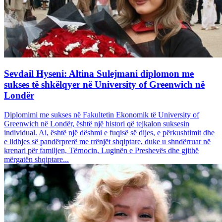
Sevdail Hyseni: Altina Sulejmani diplomon me
sukses të shkëlqyer në University of Greenwich në
Londër
Diplomimi me sukses në Fakultetin Ekonomik të University of
Greenwich në Londër, është një histori që tejkalon suksesin
individual. Ai, është një dëshmi e fuqisë së dijes, e përkushtimit dhe
e lidhjes së pandërprerë me rrënjët shqiptare, duke u shndërruar në
krenari për familjen, Tërnocin, Luginën e Preshevës dhe gjithë
mërgatën shqiptare...