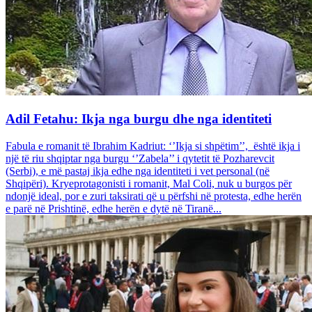
Adil Fetahu: Ikja nga burgu dhe nga identiteti
Fabula e romanit të Ibrahim Kadriut: ‘’Ikja si shpëtim’’, është ikja i
një të riu shqiptar nga burgu ‘’Zabela’’ i qytetit të Pozharevcit
(Serbi), e më pastaj ikja edhe nga identiteti i vet personal (në
Shqipëri). Kryeprotagonisti i romanit, Mal Coli, nuk u burgos për
ndonjë ideal, por e zuri taksirati që u përfshi në protesta, edhe herën
e parë në Prishtinë, edhe herën e dytë në Tiranë...