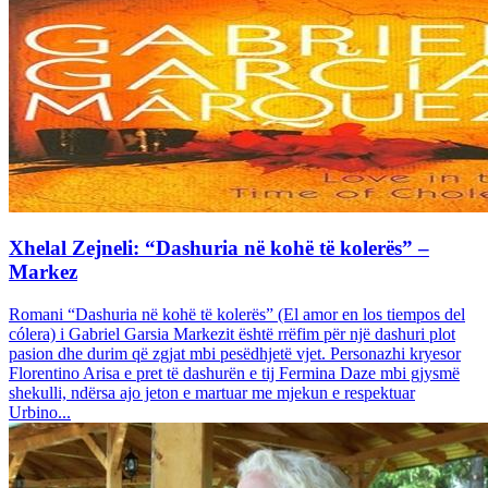
Xhelal Zejneli: “Dashuria në kohë të kolerës” –
Markez
Romani “Dashuria në kohë të kolerës” (El amor en los tiempos del
cólera) i Gabriel Garsia Markezit është rrëfim për një dashuri plot
pasion dhe durim që zgjat mbi pesëdhjetë vjet. Personazhi kryesor
Florentino Arisa e pret të dashurën e tij Fermina Daze mbi gjysmë
shekulli, ndërsa ajo jeton e martuar me mjekun e respektuar
Urbino...