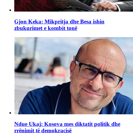
Gjon Keka: Mikpritja dhe Besa ishin
zbukurimet e kombit tonë
Ndue Ukaj: Kosova mes diktatit politik dhe
rrënimit të demokracisë