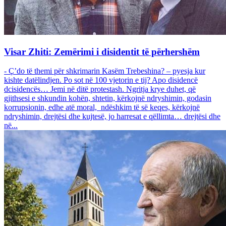
Visar Zhiti: Zemërimi i disidentit të përhershëm
- Ç’do të themi për shkrimarin Kasëm Trebeshina? – pyesja kur
kishte datëlindjen. Po sot në 100 vjetorin e tij? Apo disidencë
dcisidencës… Jemi në ditë protestash. Ngritja krye duhet, që
gjithsesi e shkundin kohën, shtetin, kërkojnë ndryshimin, godasin
korrupsionin, edhe atë moral, ndëshkim të së keqes, kërkojnë
ndryshimin, drejtësi dhe kujtesë, jo harresat e qëllimta… drejtësi dhe
në...