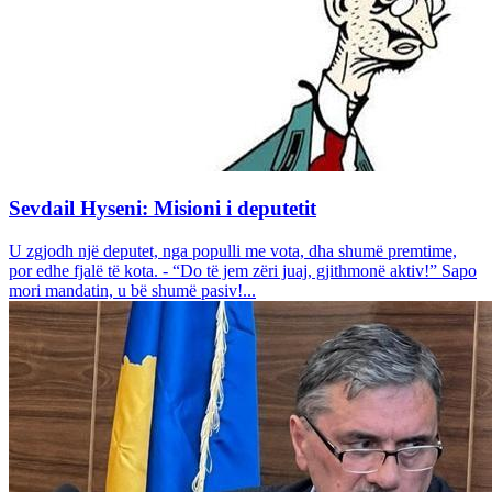
Sevdail Hyseni: Misioni i deputetit
U zgjodh një deputet, nga populli me vota, dha shumë premtime,
por edhe fjalë të kota. - “Do të jem zëri juaj, gjithmonë aktiv!” Sapo
mori mandatin, u bë shumë pasiv!...