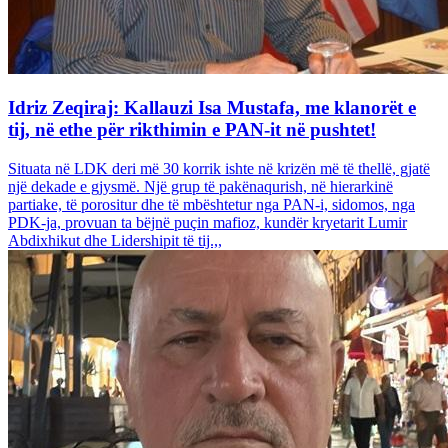
Idriz Zeqiraj: Kallauzi Isa Mustafa, me klanorët e
tij, në ethe për rikthimin e PAN-it në pushtet!
Situata në LDK deri më 30 korrik ishte në krizën më të thellë, gjatë
një dekade e gjysmë. Një grup të pakënaqurish, në hierarkinë
partiake, të porositur dhe të mbështetur nga PAN-i, sidomos, nga
PDK-ja, provuan ta bëjnë puçin mafioz, kundër kryetarit Lumir
Abdixhikut dhe Lidershipit të tij.,,