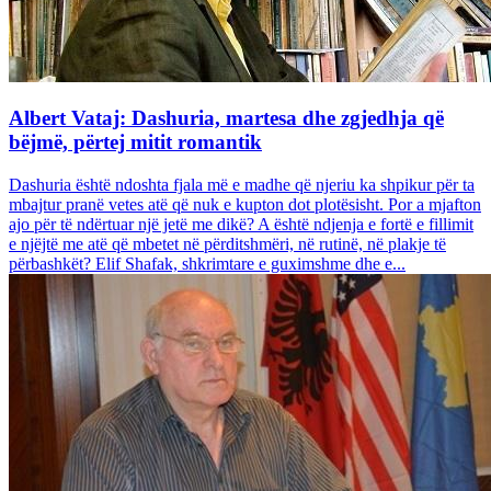
Albert Vataj: Dashuria, martesa dhe zgjedhja që
bëjmë, përtej mitit romantik
Dashuria është ndoshta fjala më e madhe që njeriu ka shpikur për ta
mbajtur pranë vetes atë që nuk e kupton dot plotësisht. Por a mjafton
ajo për të ndërtuar një jetë me dikë? A është ndjenja e fortë e fillimit
e njëjtë me atë që mbetet në përditshmëri, në rutinë, në plakje të
përbashkët? Elif Shafak, shkrimtare e guximshme dhe e...