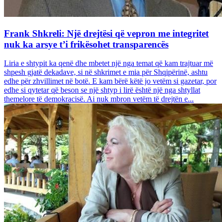
Frank Shkreli: Një drejtësi që vepron me integritet
nuk ka arsye t’i frikësohet transparencës
Liria e shtypit ka qenë dhe mbetet një nga temat që kam trajtuar më
shpesh gjatë dekadave, si në shkrimet e mia për Shqipërinë, ashtu
edhe për zhvillimet në botë. E kam bërë këtë jo vetëm si gazetar, por
edhe si qytetar që beson se një shtyp i lirë është një nga shtyllat
themelore të demokracisë. Ai nuk mbron vetëm të drejtën e...