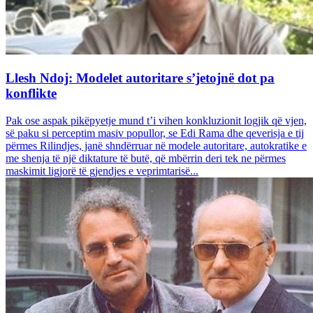
Llesh Ndoj: Modelet autoritare s’jetojnë dot pa
konflikte
Pak ose aspak pikëpyetje mund t’i vihen konkluzionit logjik që vjen,
së paku si perceptim masiv popullor, se Edi Rama dhe qeverisja e tij
përmes Rilindjes, janë shndërruar në modele autoritare, autokratike e
me shenja të një diktature të butë, që mbërrin deri tek ne përmes
maskimit ligjorë të gjendjes e veprimtarisë...