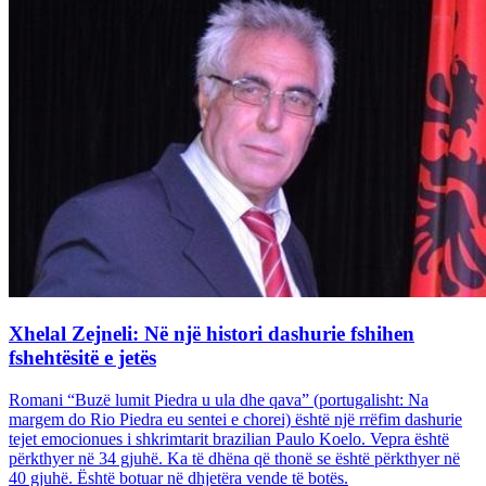
Xhelal Zejneli: Në një histori dashurie fshihen
fshehtësitë e jetës
Romani “Buzë lumit Piedra u ula dhe qava” (portugalisht: Na
margem do Rio Piedra eu sentei e chorei) është një rrëfim dashurie
tejet emocionues i shkrimtarit brazilian Paulo Koelo. Vepra është
përkthyer në 34 gjuhë. Ka të dhëna që thonë se është përkthyer në
40 gjuhë. Është botuar në dhjetëra vende të botës.