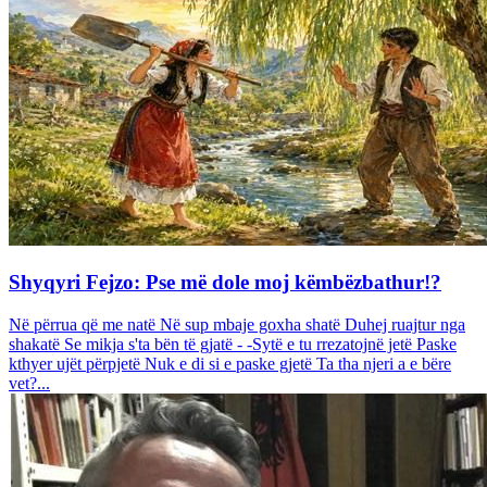
Shyqyri Fejzo: Pse më dole moj këmbëzbathur!?
Në përrua që me natë Në sup mbaje goxha shatë Duhej ruajtur nga
shakatë Se mikja s'ta bën të gjatë - -Sytë e tu rrezatojnë jetë Paske
kthyer ujët përpjetë Nuk e di si e paske gjetë Ta tha njeri a e bëre
vet?...