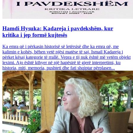
Hamdi Hysuka: Kadareja i pavdekshëm, kur
kritika i jep formë kujtesës
Ka emra që i përkasin historisë së letërsisë dhe ka emra që, me
kalimin e kohës, bëhen vetë njësi matëse të saj. Ismail Kadareja i
përket kësaj kategorie të rrallë. Vepra e tij nuk është më vetëm objekt
leximi. Ajo është kthyer në një hapësirë të gjerë interpretimi, ku
historia, miti, memoria, pushteti dhe fati shqiptar përplasen...