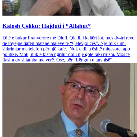
Kalosh Çeliku: Hajduti i “Allahut”
Ditë e bukur Pranverore me DieIl. Qielli, i kaltërt lot, mes dy-tri reve
që thyejnë qafën matanë maleve të “Çelevjollcës”. Një mik i imi
shkrimtar më telefon për një kafe. Nuk e di, a është miqësore, apo
politike. Moti, nuk e kisha ngritur dolli një gotë raki rrushi. Mos të
flasim dy shtamba me verë. Ose, për “Lëngun e turshisë”...