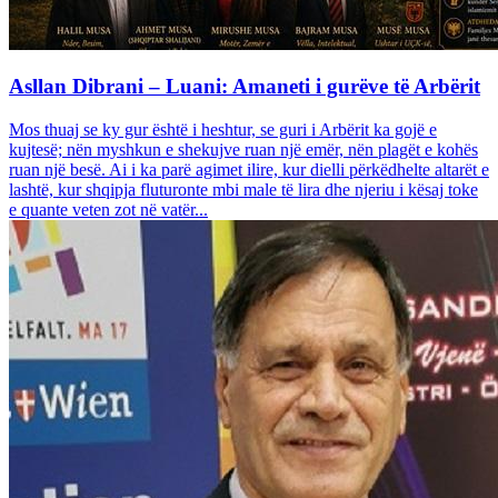
Asllan Dibrani – Luani: Amaneti i gurëve të Arbërit
Mos thuaj se ky gur është i heshtur, se guri i Arbërit ka gojë e
kujtesë; nën myshkun e shekujve ruan një emër, nën plagët e kohës
ruan një besë. Ai i ka parë agimet ilire, kur dielli përkëdhelte altarët e
lashtë, kur shqipja fluturonte mbi male të lira dhe njeriu i kësaj toke
e quante veten zot në vatër...