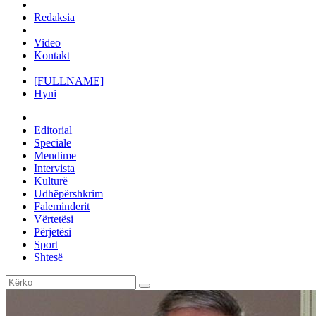
Redaksia
Video
Kontakt
[FULLNAME]
Hyni
Editorial
Speciale
Mendime
Intervista
Kulturë
Udhëpërshkrim
Faleminderit
Vërtetësi
Përjetësi
Sport
Shtesë