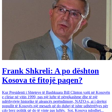
Frank Shkreli: A po dështon
Kosova të fitojë paqen?
Kur Presidenti i Shteteve të Bashkuara Bill Clinton vajti në Kosovën
e çliriar në vitin 1999, pas një lufte të përgjkashme dhe të një
ndërhyrjeje historike të aleancës perëndimore, NATO-s, ai i drejtoi
popullit të Kosovës një mesazh që do duhej të ishte udhërrëfyes për
çdo brez politik që do të vinte pas luftës. Sot, Kosova ndodhet...