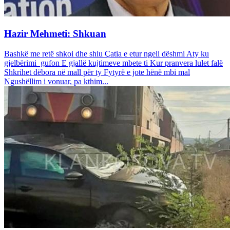
Hazir Mehmeti: Shkuan
Bashkë me retë shkoi dhe shiu Çatia e etur ngeli dëshmi Aty ku
gjelbërimi gufon E gjallë kujtimeve mbete ti Kur pranvera lulet falë
Shkrihet dëbora në mall për ty Fytyrë e jote hënë mbi mal
Ngushëllim i vonuar, pa kthim...