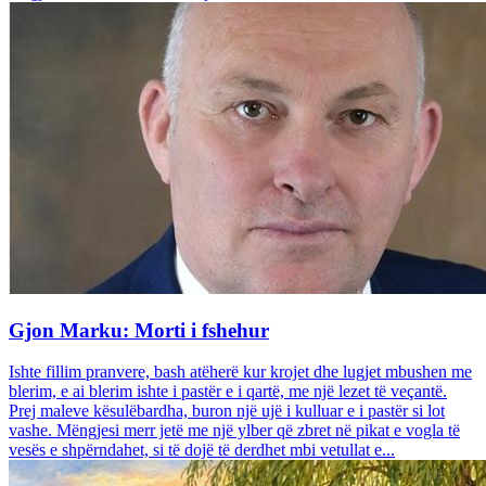
Gjon Marku: Morti i fshehur
Ishte fillim pranvere, bash atëherë kur krojet dhe lugjet mbushen me
blerim, e ai blerim ishte i pastër e i qartë, me një lezet të veçantë.
Prej maleve kësulëbardha, buron një ujë i kulluar e i pastër si lot
vashe. Mëngjesi merr jetë me një ylber që zbret në pikat e vogla të
vesës e shpërndahet, si të dojë të derdhet mbi vetullat e...