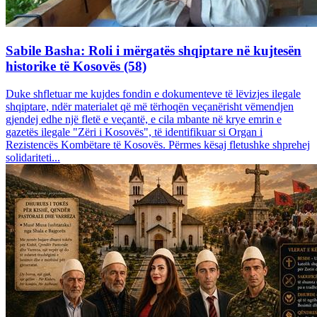
Sabile Basha: Roli i mërgatës shqiptare në kujtesën
historike të Kosovës (58)
Duke shfletuar me kujdes fondin e dokumenteve të lëvizjes ilegale
shqiptare, ndër materialet që më tërhoqën veçanërisht vëmendjen
gjendej edhe një fletë e veçantë, e cila mbante në krye emrin e
gazetës ilegale "Zëri i Kosovës", të identifikuar si Organ i
Rezistencës Kombëtare të Kosovës. Përmes kësaj fletushke shprehej
solidariteti...