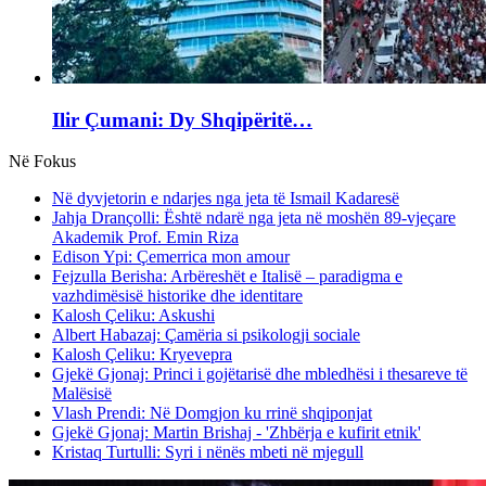
Ilir Çumani: Dy Shqipëritë…
Në Fokus
Në dyvjetorin e ndarjes nga jeta të Ismail Kadaresë
Jahja Drançolli: Është ndarë nga jeta në moshën 89-vjeçare
Akademik Prof. Emin Riza
Edison Ypi: Çemerrica mon amour
Fejzulla Berisha: Arbëreshët e Italisë – paradigma e
vazhdimësisë historike dhe identitare
Kalosh Çeliku: Askushi
Albert Habazaj: Çamëria si psikologji sociale
Kalosh Çeliku: Kryevepra
Gjekë Gjonaj: Princi i gojëtarisë dhe mbledhësi i thesareve të
Malësisë
Vlash Prendi: Në Domgjon ku rrinë shqiponjat
Gjekë Gjonaj: Martin Brishaj - 'Zhbërja e kufirit etnik'
Kristaq Turtulli: Syri i nënës mbeti në mjegull