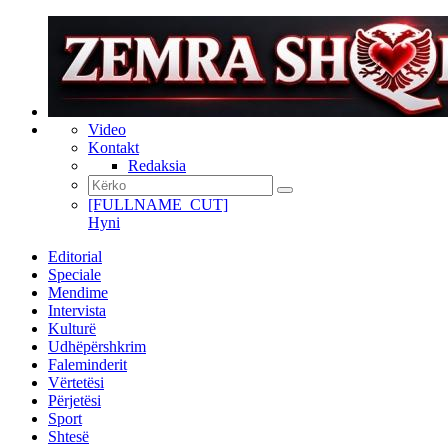
Video
Kontakt
Redaksia
[FULLNAME_CUT]
Hyni
Editorial
Speciale
Mendime
Intervista
Kulturë
Udhëpërshkrim
Faleminderit
Vërtetësi
Përjetësi
Sport
Shtesë