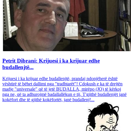
Petrit Dibrani: Krijuesi i ka krijuar edhe
budallenjtë...
Krijuesi i ka krijuar edhe budallenjtë, prandaj ndonjëherë është
vështirë të bëhet dallimi nga "tradhtarët"! Çdokush e ka të drejtën
madje "universale" që të jetë BUDALLA, mirëpo (JO) të kërkoj
nga ne, që ta adhurojmë badallallëkun e tij. T'gjithë budallenjët janë
kokëfort dhe të gjithë kokëfortët, janë budallenj!...