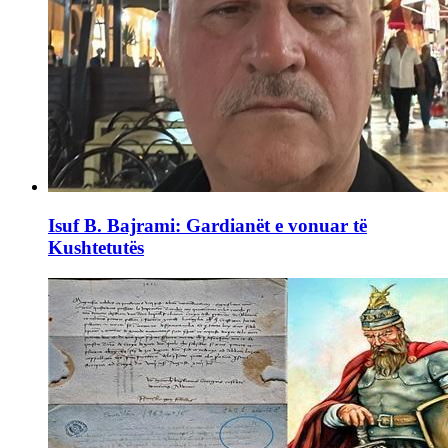
Isuf B. Bajrami: Gardianët e vonuar të
Kushtetutës