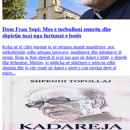
Dom Fran Sopi: Mos e turbulloni zemrën dhe
shpirtin tuaj nga furtunat e botës
Koha në të cilën jetojmë ju vë përpara shumë mundësive, por,
njëkohësisht, edhe përpara sprovave, tundimeve dhe mësimeve të
rreme. Bota ju fton shpesh të ecni pas asaj që duket e lehtë, e shpejtë
dhe tërheqëse. Mirëpo, jo gjithçka që shkëlqen e ndriçon edhe
shpirtin dhe jo çdo rrugë që duket e gjerë e çon njeriun drejt së
mirës...