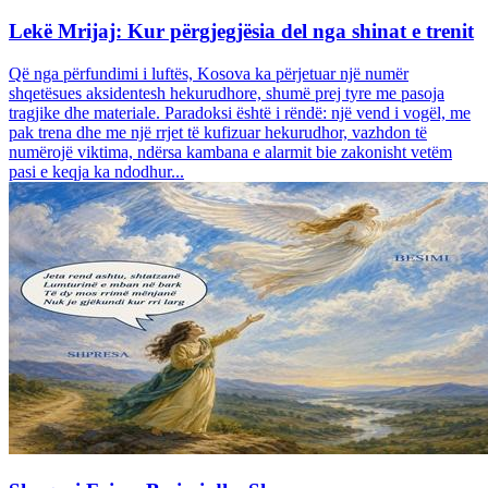
Lekë Mrijaj: Kur përgjegjësia del nga shinat e trenit
Që nga përfundimi i luftës, Kosova ka përjetuar një numër
shqetësues aksidentesh hekurudhore, shumë prej tyre me pasoja
tragjike dhe materiale. Paradoksi është i rëndë: një vend i vogël, me
pak trena dhe me një rrjet të kufizuar hekurudhor, vazhdon të
numërojë viktima, ndërsa kambana e alarmit bie zakonisht vetëm
pasi e keqja ka ndodhur...