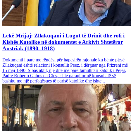
Lekë Mrijaj: Zllakuqani i Lugut të Drinit dhe roli i
Kishës Katolike në dokumentet e Arkivit Shtetëror
Austriak (1890–1918)
Dokumenti i parë me rëndësi për hapësirën rajonale ku bënte pjesë
Zllakuqani është relacioni i konsullit Peez, i dërguar nga Prizreni më
15 maj 1890. Sipas aktit, një ditë më parë famullitari katolik i Pejës,
Padre Roberto Gabos da Cles, ishte paraqitur në konsullatë së
bashku me një përfaqësues të parisë katolike dhe ishte...