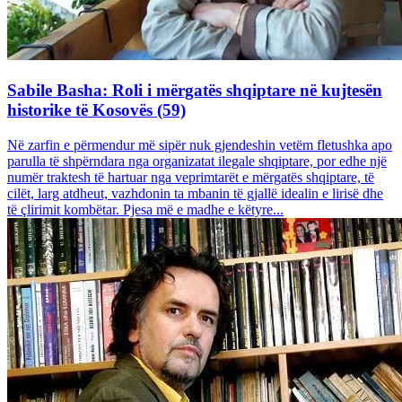
Sabile Basha: Roli i mërgatës shqiptare në kujtesën
historike të Kosovës (59)
Në zarfin e përmendur më sipër nuk gjendeshin vetëm fletushka apo
parulla të shpërndara nga organizatat ilegale shqiptare, por edhe një
numër traktesh të hartuar nga veprimtarët e mërgatës shqiptare, të
cilët, larg atdheut, vazhdonin ta mbanin të gjallë idealin e lirisë dhe
të çlirimit kombëtar. Pjesa më e madhe e këtyre...