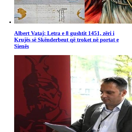
Albert Vataj: Letra e 8 gushtit 1451, zëri i
Krujës së Skënderbeut që troket në portat e
Sienës