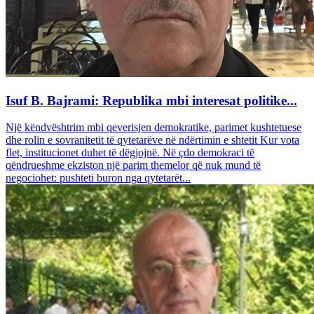
Isuf B. Bajrami: Republika mbi interesat politike...
Një këndvështrim mbi qeverisjen demokratike, parimet kushtetuese
dhe rolin e sovranitetit të qytetarëve në ndërtimin e shtetit Kur vota
flet, institucionet duhet të dëgjojnë. Në çdo demokraci të
qëndrueshme ekziston një parim themelor që nuk mund të
negociohet: pushteti buron nga qytetarët...