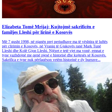
Elizabeta Tomë Mrijaj: Kujtojmë sakrificën e
familjes Lleshi për lirinë e Kosovës
Më 7 gusht 1998, në njanën prej periudhave ma të vështira të luftës
për çlirimin e Kosovës, në Vraniq të Gjakovës ranë Mark Tunë
Lleshi dhe Kolë Gjon Lleshi. Njëzet e tetë vjet ma vonë, emnat e
tyne vazhdojnë me qenë pjesë e historisë dhe kujtesës së Kosovës.
Sakrifica e tyne nuk përfaqëson vetëm historinë e dy burrave...