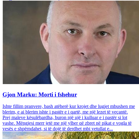
Gjon Marku: Morti i fshehur
Ishte fillim pranvere, bash atëherë kur krojet dhe lugjet mbushen me
blerim, e ai blerim ishte i pastër e i qartë, me një lezet të veçantë.
Prej maleve kësulëbardha, buron një ujë i kulluar e i pastër si lot
vashe. Mëngjesi merr jetë me një ylber që zbret në pikat e vogla të
vesës e shpërndahet, si të dojë të derdhet mbi vetullat e...