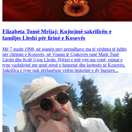
Elizabeta Tomë Mrijaj: Kujtojmë sakrificën e
familjes Lleshi për lirinë e Kosovës
Më 7 gusht 1998, në njanën prej periudhave ma të vështira të luftës
për çlirimin e Kosovës, në Vraniq të Gjakovës ranë Mark Tunë
Lleshi dhe Kolë Gjon Lleshi. Njëzet e tetë vjet ma vonë, emnat e
tyne vazhdojnë me qenë pjesë e historisë dhe kujtesës së Kosovës.
Sakrifica e tyne nuk përfaqëson vetëm historinë e dy burrave...