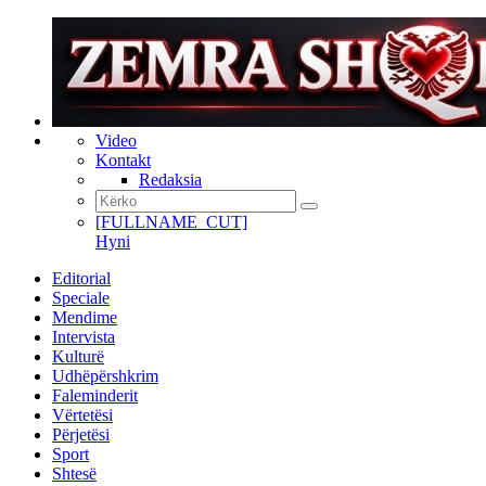
Video
Kontakt
Redaksia
[FULLNAME_CUT]
Hyni
Editorial
Speciale
Mendime
Intervista
Kulturë
Udhëpërshkrim
Faleminderit
Vërtetësi
Përjetësi
Sport
Shtesë