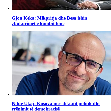
Gjon Keka: Mikpritja dhe Besa ishin
zbukurimet e kombit tonë
Ndue Ukaj: Kosova mes diktatit politik dhe
rrënimit të demokracisë