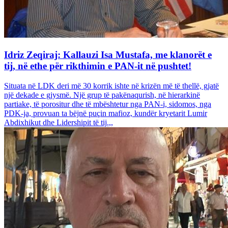
Idriz Zeqiraj: Kallauzi Isa Mustafa, me klanorët e
tij, në ethe për rikthimin e PAN-it në pushtet!
Situata në LDK deri më 30 korrik ishte në krizën më të thellë, gjatë
një dekade e gjysmë. Një grup të pakënaqurish, në hierarkinë
partiake, të porositur dhe të mbështetur nga PAN-i, sidomos, nga
PDK-ja, provuan ta bëjnë puçin mafioz, kundër kryetarit Lumir
Abdixhikut dhe Lidershipit të tij.,,