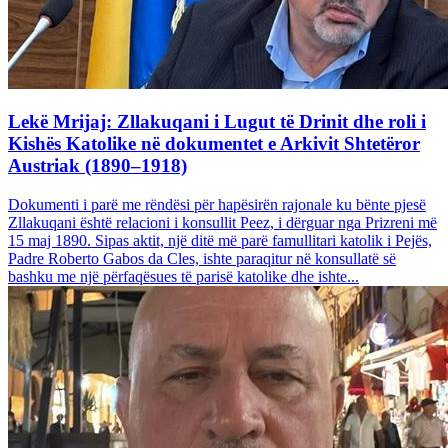
Lekë Mrijaj: Zllakuqani i Lugut të Drinit dhe roli i
Kishës Katolike në dokumentet e Arkivit Shtetëror
Austriak (1890–1918)
Dokumenti i parë me rëndësi për hapësirën rajonale ku bënte pjesë
Zllakuqani është relacioni i konsullit Peez, i dërguar nga Prizreni më
15 maj 1890. Sipas aktit, një ditë më parë famullitari katolik i Pejës,
Padre Roberto Gabos da Cles, ishte paraqitur në konsullatë së
bashku me një përfaqësues të parisë katolike dhe ishte...