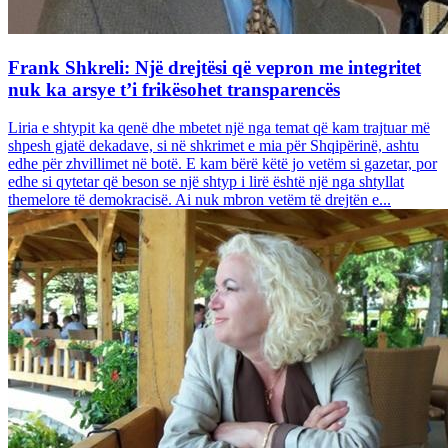
Frank Shkreli: Një drejtësi që vepron me integritet
nuk ka arsye t’i frikësohet transparencës
Liria e shtypit ka qenë dhe mbetet një nga temat që kam trajtuar më
shpesh gjatë dekadave, si në shkrimet e mia për Shqipërinë, ashtu
edhe për zhvillimet në botë. E kam bërë këtë jo vetëm si gazetar, por
edhe si qytetar që beson se një shtyp i lirë është një nga shtyllat
themelore të demokracisë. Ai nuk mbron vetëm të drejtën e...