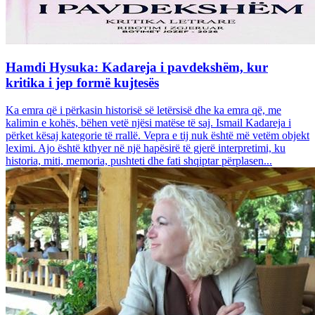
Hamdi Hysuka: Kadareja i pavdekshëm, kur
kritika i jep formë kujtesës
Ka emra që i përkasin historisë së letërsisë dhe ka emra që, me
kalimin e kohës, bëhen vetë njësi matëse të saj. Ismail Kadareja i
përket kësaj kategorie të rrallë. Vepra e tij nuk është më vetëm objekt
leximi. Ajo është kthyer në një hapësirë të gjerë interpretimi, ku
historia, miti, memoria, pushteti dhe fati shqiptar përplasen...