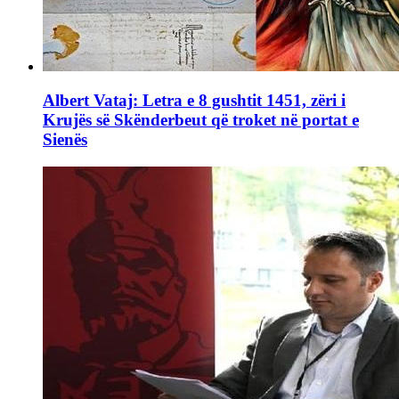
Albert Vataj: Letra e 8 gushtit 1451, zëri i
Krujës së Skënderbeut që troket në portat e
Sienës