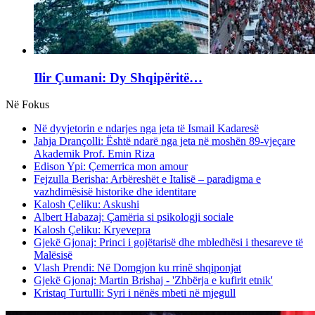
Ilir Çumani: Dy Shqipëritë…
Në Fokus
Në dyvjetorin e ndarjes nga jeta të Ismail Kadaresë
Jahja Drançolli: Është ndarë nga jeta në moshën 89-vjeçare
Akademik Prof. Emin Riza
Edison Ypi: Çemerrica mon amour
Fejzulla Berisha: Arbëreshët e Italisë – paradigma e
vazhdimësisë historike dhe identitare
Kalosh Çeliku: Askushi
Albert Habazaj: Çamëria si psikologji sociale
Kalosh Çeliku: Kryevepra
Gjekë Gjonaj: Princi i gojëtarisë dhe mbledhësi i thesareve të
Malësisë
Vlash Prendi: Në Domgjon ku rrinë shqiponjat
Gjekë Gjonaj: Martin Brishaj - 'Zhbërja e kufirit etnik'
Kristaq Turtulli: Syri i nënës mbeti në mjegull