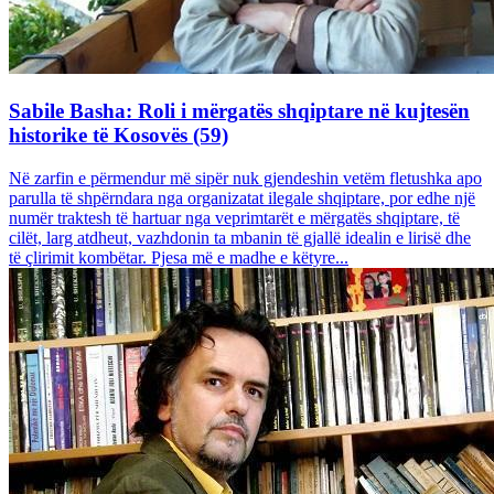
Sabile Basha: Roli i mërgatës shqiptare në kujtesën
historike të Kosovës (59)
Në zarfin e përmendur më sipër nuk gjendeshin vetëm fletushka apo
parulla të shpërndara nga organizatat ilegale shqiptare, por edhe një
numër traktesh të hartuar nga veprimtarët e mërgatës shqiptare, të
cilët, larg atdheut, vazhdonin ta mbanin të gjallë idealin e lirisë dhe
të çlirimit kombëtar. Pjesa më e madhe e këtyre...