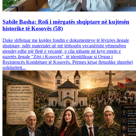
Sabile Basha: Roli i mërgatës shqiptare në kujtesën
historike të Kosovës (58)
Duke shfletuar me kujdes fondin e dokumenteve të lëvizjes ilegale
shqiptare, ndër materialet që më tërhoqën veçanërisht vëmendjen
gjendej edhe një fletë e veçantë, e cila mbante në krye emrin e
gazetës ilegale "Zëri i Kosovës", të identifikuar si Organ i
Rezistencës Kombëtare të Kosovës. Përmes kësaj fletushke shprehej
solidariteti...