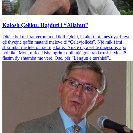
Kalosh Çeliku: Hajduti i “Allahut”
Ditë e bukur Pranverore me DieIl. Qielli, i kaltërt lot, mes dy-tri reve
që thyejnë qafën matanë maleve të “Çelevjollcës”. Një mik i imi
shkrimtar më telefon për një kafe. Nuk e di, a është miqësore, apo
politike. Moti, nuk e kisha ngritur dolli një gotë raki rrushi. Mos të
flasim dy shtamba me verë. Ose, për “Lëngun e turshisë”...