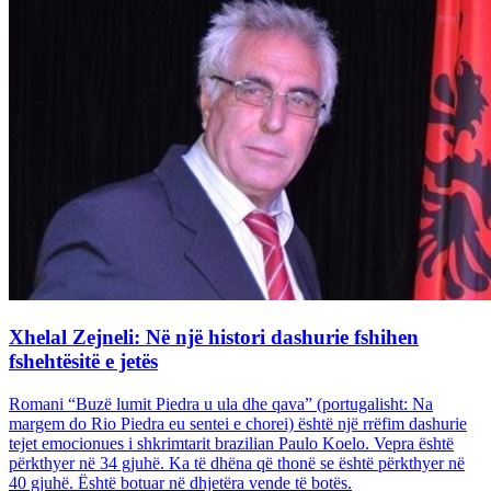
Xhelal Zejneli: Në një histori dashurie fshihen
fshehtësitë e jetës
Romani “Buzë lumit Piedra u ula dhe qava” (portugalisht: Na
margem do Rio Piedra eu sentei e chorei) është një rrëfim dashurie
tejet emocionues i shkrimtarit brazilian Paulo Koelo. Vepra është
përkthyer në 34 gjuhë. Ka të dhëna që thonë se është përkthyer në
40 gjuhë. Është botuar në dhjetëra vende të botës.