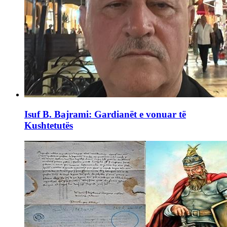
Isuf B. Bajrami: Gardianët e vonuar të
Kushtetutës