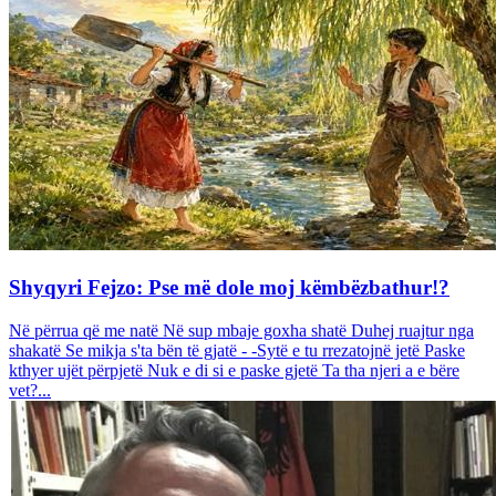
Shyqyri Fejzo: Pse më dole moj këmbëzbathur!?
Në përrua që me natë Në sup mbaje goxha shatë Duhej ruajtur nga
shakatë Se mikja s'ta bën të gjatë - -Sytë e tu rrezatojnë jetë Paske
kthyer ujët përpjetë Nuk e di si e paske gjetë Ta tha njeri a e bëre
vet?...