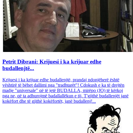
Petrit Dibrani: Krijuesi i ka krijuar edhe
budallenjtë...
Krijuesi i ka krijuar edhe budallenjtë, prandaj ndonjëherë është
vështirë të bëhet dallimi nga "tradhtarët"! Çdokush e ka të drejtën
madje "universale" që të jetë BUDALLA, mirëpo (JO) të kërkoj
nga ne, që ta adhurojmë badallallëkun e tij. T'gjithë budallenjët janë
kokëfort dhe të gjithë kokëfortët, janë budallenj!...