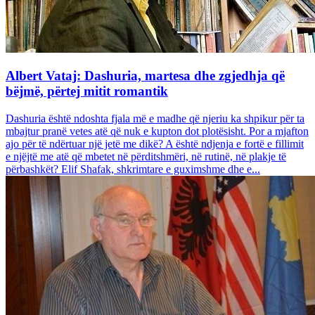
Albert Vataj: Dashuria, martesa dhe zgjedhja që
bëjmë, përtej mitit romantik
Dashuria është ndoshta fjala më e madhe që njeriu ka shpikur për ta
mbajtur pranë vetes atë që nuk e kupton dot plotësisht. Por a mjafton
ajo për të ndërtuar një jetë me dikë? A është ndjenja e fortë e fillimit
e njëjtë me atë që mbetet në përditshmëri, në rutinë, në plakje të
përbashkët? Elif Shafak, shkrimtare e guximshme dhe e...