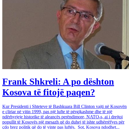
Frank Shkreli: A po dështon
Kosova të fitojë paqen?
Kur Presidenti i Shteteve të Bashkuara Bill Clinton vajti në Kosovën
e çliriar në vitin 1999, pas një lufte të përgjkashme dhe të një
ndërhyrjeje historike të aleancës perëndimore, NATO-s, ai i drejtoi
popullit të Kosovës një mesazh që do duhej të ishte udhërrëfyes për
çdo brez politik që do të vinte pas luftës. Sot, Kosova ndodhet...