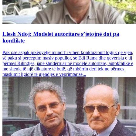
Llesh Ndoj: Modelet autoritare s’jetojnë dot pa
konflikte
Pak ose aspak pikëpyetje mund t’i vihen konkluzionit logjik që vjen,
së paku si perceptim masiv popullor, se Edi Rama dhe qeverisja e tij
përmes Rilindjes, janë shndërruar në modele autoritare, autokratike e
me shenja të një diktature të butë, që mbërrin deri tek ne përmes
maskimit ligjorë të gjendjes e veprimtarisë...