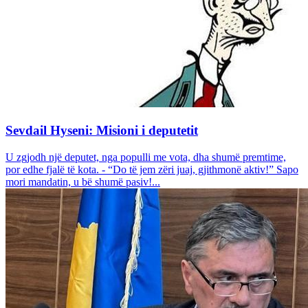
Sevdail Hyseni: Misioni i deputetit
U zgjodh një deputet, nga populli me vota, dha shumë premtime,
por edhe fjalë të kota. - “Do të jem zëri juaj, gjithmonë aktiv!” Sapo
mori mandatin, u bë shumë pasiv!...