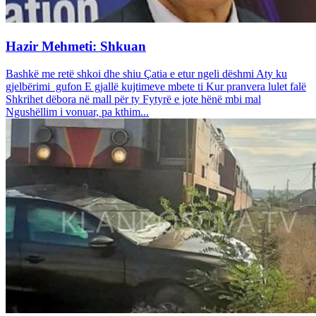
Hazir Mehmeti: Shkuan
Bashkë me retë shkoi dhe shiu Çatia e etur ngeli dëshmi Aty ku
gjelbërimi gufon E gjallë kujtimeve mbete ti Kur pranvera lulet falë
Shkrihet dëbora në mall për ty Fytyrë e jote hënë mbi mal
Ngushëllim i vonuar, pa kthim...