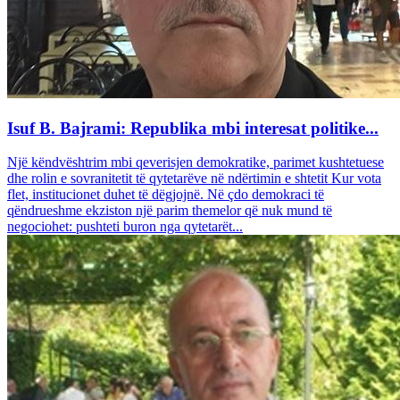
Isuf B. Bajrami: Republika mbi interesat politike...
Një këndvështrim mbi qeverisjen demokratike, parimet kushtetuese
dhe rolin e sovranitetit të qytetarëve në ndërtimin e shtetit Kur vota
flet, institucionet duhet të dëgjojnë. Në çdo demokraci të
qëndrueshme ekziston një parim themelor që nuk mund të
negociohet: pushteti buron nga qytetarët...