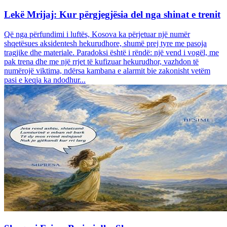
Lekë Mrijaj: Kur përgjegjësia del nga shinat e trenit
Që nga përfundimi i luftës, Kosova ka përjetuar një numër
shqetësues aksidentesh hekurudhore, shumë prej tyre me pasoja
tragjike dhe materiale. Paradoksi është i rëndë: një vend i vogël, me
pak trena dhe me një rrjet të kufizuar hekurudhor, vazhdon të
numërojë viktima, ndërsa kambana e alarmit bie zakonisht vetëm
pasi e keqja ka ndodhur...