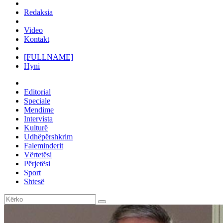
Redaksia
Video
Kontakt
[FULLNAME]
Hyni
Editorial
Speciale
Mendime
Intervista
Kulturë
Udhëpërshkrim
Faleminderit
Vërtetësi
Përjetësi
Sport
Shtesë