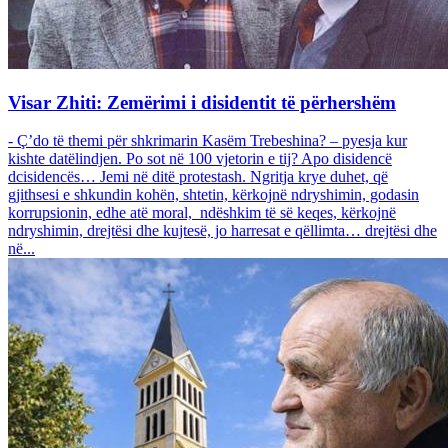
Visar Zhiti: Zemërimi i disidentit të përhershëm
- Ç’do të themi për shkrimarin Kasëm Trebeshina? – pyesja kur
kishte datëlindjen. Po sot në 100 vjetorin e tij? Apo disidencë
dcisidencës… Jemi në ditë protestash. Ngritja krye duhet, që
gjithsesi e shkundin kohën, shtetin, kërkojnë ndryshimin, godasin
korrupsionin, edhe atë moral, ndëshkim të së keqes, kërkojnë
ndryshimin, drejtësi dhe kujtesë, jo harresat e qëllimta… drejtësi dhe
në...