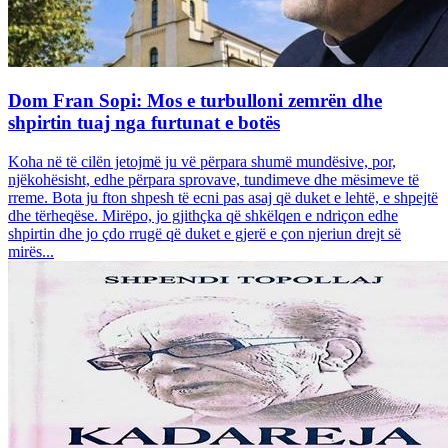
Dom Fran Sopi: Mos e turbulloni zemrën dhe
shpirtin tuaj nga furtunat e botës
Koha në të cilën jetojmë ju vë përpara shumë mundësive, por,
njëkohësisht, edhe përpara sprovave, tundimeve dhe mësimeve të
rreme. Bota ju fton shpesh të ecni pas asaj që duket e lehtë, e shpejtë
dhe tërheqëse. Mirëpo, jo gjithçka që shkëlqen e ndriçon edhe
shpirtin dhe jo çdo rrugë që duket e gjerë e çon njeriun drejt së
mirës...