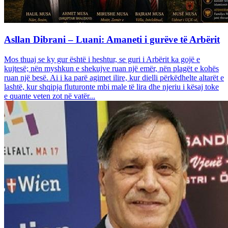
Asllan Dibrani – Luani: Amaneti i gurëve të Arbërit
Mos thuaj se ky gur është i heshtur, se guri i Arbërit ka gojë e
kujtesë; nën myshkun e shekujve ruan një emër, nën plagët e kohës
ruan një besë. Ai i ka parë agimet ilire, kur dielli përkëdhelte altarët e
lashtë, kur shqipja fluturonte mbi male të lira dhe njeriu i kësaj toke
e quante veten zot në vatër...