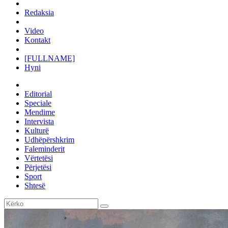
Redaksia
Video
Kontakt
[FULLNAME]
Hyni
Editorial
Speciale
Mendime
Intervista
Kulturë
Udhëpërshkrim
Faleminderit
Vërtetësi
Përjetësi
Sport
Shtesë