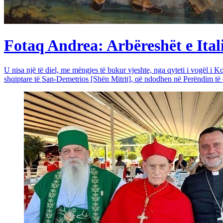
Fotaq Andrea: Arbëreshët e Itali
U nisa një të diel, me mëngjes të bukur vjeshte, nga qyteti i vogël i Ko
shqiptare të San-Demetrios [Shën Mitrit], që ndodhen në Perëndim të qy