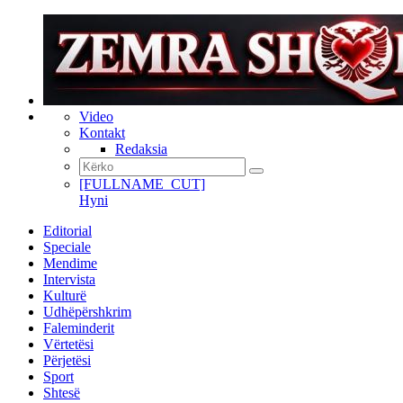
Video
Kontakt
Redaksia
[FULLNAME_CUT]
Hyni
Editorial
Speciale
Mendime
Intervista
Kulturë
Udhëpërshkrim
Faleminderit
Vërtetësi
Përjetësi
Sport
Shtesë