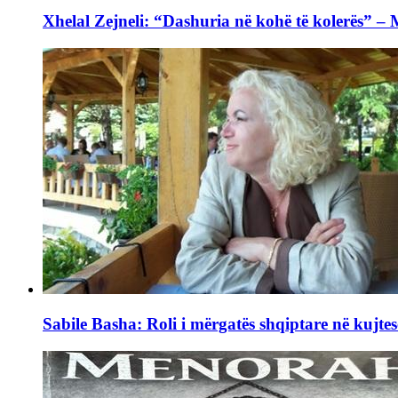
Xhelal Zejneli: “Dashuria në kohë të kolerës” –
Sabile Basha: Roli i mërgatës shqiptare në kujtes