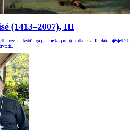
së (1413–2007), III
rilianos; tek lashë nga pas me keqardhje kullat e saj feudale, ujësjellës
tetit...