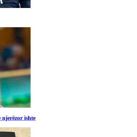
 njerëzor ishte