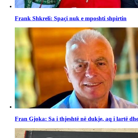
Frank Shkreli: Spaçi nuk e mposhti shpirtin
Fran Gjoka: Sa i thjeshtë në dukje, aq i lartë dhe