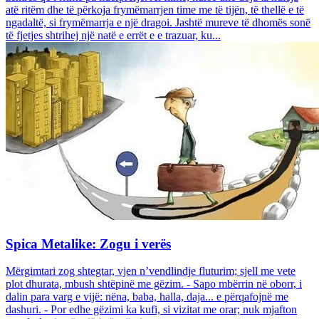
atë ritëm dhe të përkoja frymëmarrjen time me të tijën, të thellë e të
ngadaltë, si frymëmarrja e një dragoi. Jashtë mureve të dhomës sonë
të fjetjes shtrihej një natë e errët e e trazuar, ku...
Spica Metalike: Zogu i verës
Mërgimtari zog shtegtar, vjen n’vendlindje fluturim; sjell me vete
plot dhurata, mbush shtëpinë me gëzim. - Sapo mbërrin në oborr, i
dalin para varg e vijë: nëna, baba, halla, daja... e përqafojnë me
dashuri. - Por edhe gëzimi ka kufi, si vizitat me orar; nuk mjafton