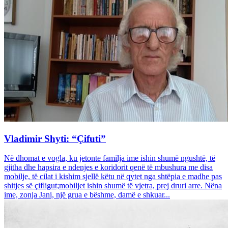
Vladimir Shyti: “Çifuti”
Në dhomat e vogla, ku jetonte familja ime ishin shumë ngushtë, të
gjitha dhe hapsira e ndenjes e koridorit qenë të mbushura me disa
mobilje, të cilat i kishim sjellë këtu në qytet nga shtëpia e madhe pas
shitjes së çifligut;mobiljet ishin shumë të vjetra, prej druri arre. Nëna
ime, zonja Jani, një grua e bëshme, damë e shkuar...