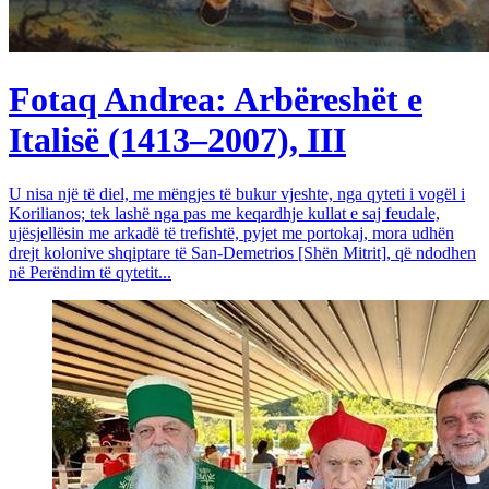
Fotaq Andrea: Arbëreshët e
Italisë (1413–2007), III
U nisa një të diel, me mëngjes të bukur vjeshte, nga qyteti i vogël i
Korilianos; tek lashë nga pas me keqardhje kullat e saj feudale,
ujësjellësin me arkadë të trefishtë, pyjet me portokaj, mora udhën
drejt kolonive shqiptare të San-Demetrios [Shën Mitrit], që ndodhen
në Perëndim të qytetit...