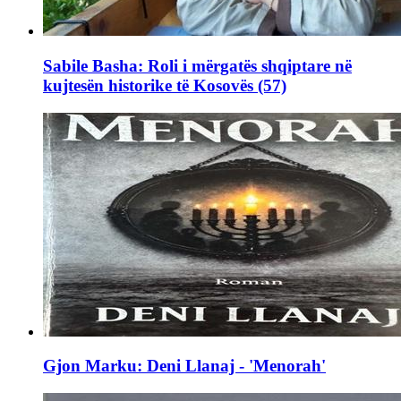
Sabile Basha: Roli i mërgatës shqiptare në
kujtesën historike të Kosovës (57)
Gjon Marku: Deni Llanaj - 'Menorah'