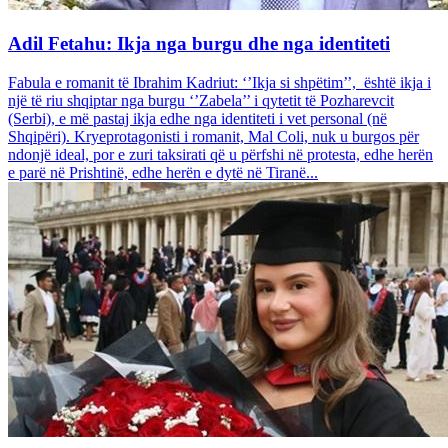
Adil Fetahu: Ikja nga burgu dhe nga identiteti
Fabula e romanit të Ibrahim Kadriut: ‘’Ikja si shpëtim’’, është ikja i
një të riu shqiptar nga burgu ‘’Zabela’’ i qytetit të Pozharevcit
(Serbi), e më pastaj ikja edhe nga identiteti i vet personal (në
Shqipëri). Kryeprotagonisti i romanit, Mal Coli, nuk u burgos për
ndonjë ideal, por e zuri taksirati që u përfshi në protesta, edhe herën
e parë në Prishtinë, edhe herën e dytë në Tiranë...