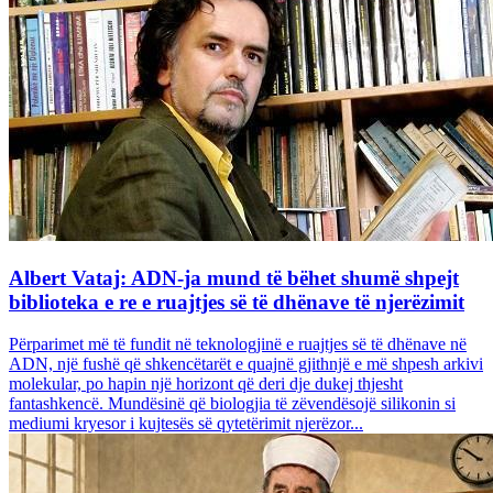
Albert Vataj: ADN-ja mund të bëhet shumë shpejt
biblioteka e re e ruajtjes së të dhënave të njerëzimit
Përparimet më të fundit në teknologjinë e ruajtjes së të dhënave në
ADN, një fushë që shkencëtarët e quajnë gjithnjë e më shpesh arkivi
molekular, po hapin një horizont që deri dje dukej thjesht
fantashkencë. Mundësinë që biologjia të zëvendësojë silikonin si
mediumi kryesor i kujtesës së qytetërimit njerëzor...