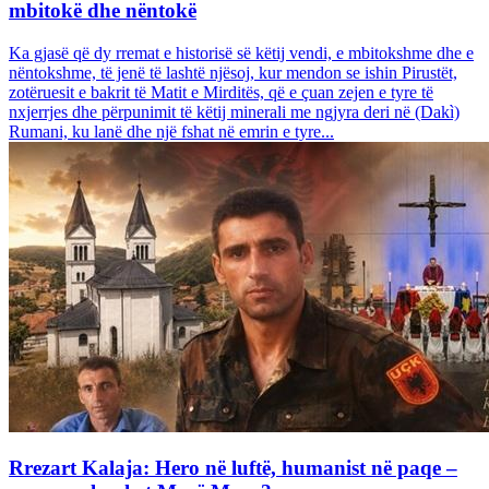
mbitokë dhe nëntokë
Ka gjasë që dy rremat e historisë së këtij vendi, e mbitokshme dhe e
nëntokshme, të jenë të lashtë njësoj, kur mendon se ishin Pirustët,
zotëruesit e bakrit të Matit e Mirditës, që e çuan zejen e tyre të
nxjerrjes dhe përpunimit të këtij minerali me ngjyra deri në (Dakì)
Rumani, ku lanë dhe një fshat në emrin e tyre...
Rrezart Kalaja: Hero në luftë, humanist në paqe –