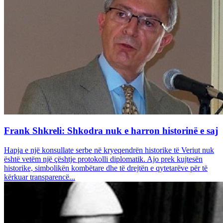
Frank Shkreli: Shkodra nuk e harron historinë e saj
Hapja e një konsullate serbe në kryeqendrën historike të Veriut nuk
është vetëm një çështje protokolli diplomatik. Ajo prek kujtesën
historike, simbolikën kombëtare dhe të drejtën e qytetarëve për të
kërkuar transparencë...