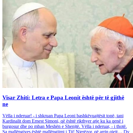
Visar Zhiti: Letra e Papa Leonit është për të gjithë
ne
Vëlla i nderuar! - i shkruan Papa Leoni bashkëvuajtësit tonë, tani
Kardinalit dom Ernest Simoni, që është rikthyer atje ku ka qenë i
burgosur dhe po mban Meshën e Shenjtë. Vëlla i nderuar, - i thotë.
Sa mallëngjyes është mallëngjimi i Tij! Njerëzor, që arrin qiejt… Dy