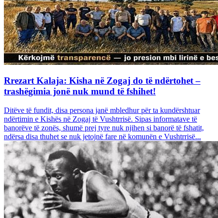
Rrezart Kalaja: Kisha në Zogaj do të ndërtohet –
trashëgimia jonë nuk mund të fshihet!
Ditëve të fundit, disa persona janë mbledhur për ta kundërshtuar
ndërtimin e Kishës në Zogaj të Vushtrrisë. Sipas informatave të
banorëve të zonës, shumë prej tyre nuk njihen si banorë të fshatit,
ndërsa disa thuhet se nuk jetojnë fare në komunën e Vushtrrisë...