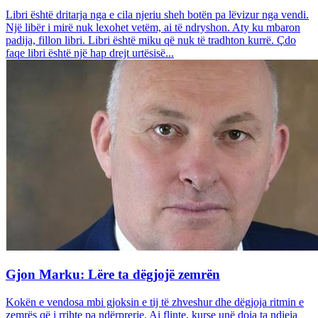
Libri është dritarja nga e cila njeriu sheh botën pa lëvizur nga vendi.
Një libër i mirë nuk lexohet vetëm, ai të ndryshon. Aty ku mbaron
padija, fillon libri. Libri është miku që nuk të tradhton kurrë. Çdo
faqe libri është një hap drejt urtësisë...
Gjon Marku: Lëre ta dëgjojë zemrën
Kokën e vendosa mbi gjoksin e tij të zhveshur dhe dëgjoja ritmin e
zemrës që i rrihte pa ndërprerje. Ai flinte, kurse unë doja ta ndieja