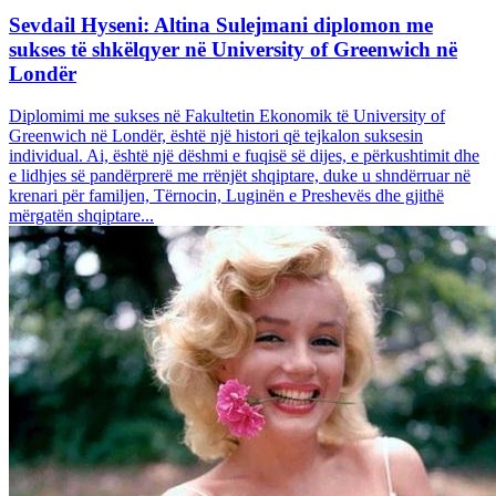
Sevdail Hyseni: Altina Sulejmani diplomon me
sukses të shkëlqyer në University of Greenwich në
Londër
Diplomimi me sukses në Fakultetin Ekonomik të University of
Greenwich në Londër, është një histori që tejkalon suksesin
individual. Ai, është një dëshmi e fuqisë së dijes, e përkushtimit dhe
e lidhjes së pandërprerë me rrënjët shqiptare, duke u shndërruar në
krenari për familjen, Tërnocin, Luginën e Preshevës dhe gjithë
mërgatën shqiptare...