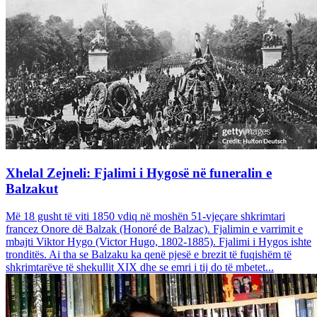
Xhelal Zejneli: Fjalimi i Hygosë në funeralin e
Balzakut
Më 18 gusht të viti 1850 vdiq në moshën 51-vjeçare shkrimtari
francez Onore dë Balzak (Honoré de Balzac). Fjalimin e varrimit e
mbajti Viktor Hygo (Victor Hugo, 1802-1885). Fjalimi i Hygos ishte
tronditës. Ai tha se Balzaku ka qenë pjesë e brezit të fuqishëm të
shkrimtarëve të shekullit XIX dhe se emri i tij do të mbetet...