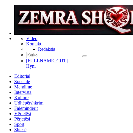
Video
Kontakt
Redaksia
[FULLNAME_CUT]
Hyni
Editorial
Speciale
Mendime
Intervista
Kulturë
Udhëpërshkrim
Faleminderit
Vërtetësi
Përjetësi
Sport
Shtesë