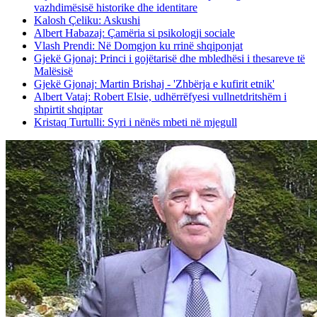
vazhdimësisë historike dhe identitare
Kalosh Çeliku: Askushi
Albert Habazaj: Çamëria si psikologji sociale
Vlash Prendi: Në Domgjon ku rrinë shqiponjat
Gjekë Gjonaj: Princi i gojëtarisë dhe mbledhësi i thesareve të
Malësisë
Gjekë Gjonaj: Martin Brishaj - 'Zhbërja e kufirit etnik'
Albert Vataj: Robert Elsie, udhërrëfyesi vullnetdritshëm i
shpirtit shqiptar
Kristaq Turtulli: Syri i nënës mbeti në mjegull