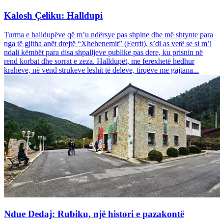
Kalosh Çeliku: Halldupi
Turma e halldupëve që m’u ndërsye pas shpine dhe më shtynte para
nga të gjitha anët drejtë “Xhehenemit” (Ferrit), s’di as vetë se si m’i
ndali këmbët para disa shpalljeve publike pas dere, ku prisnin në
rend korbat dhe sorrat e zeza. Halldupët, me ferexhetë hedhur
krahëve, në vend strukeve leshit të deleve, tirqëve me gajtana...
Ndue Dedaj: Rubiku, një histori e pazakontë