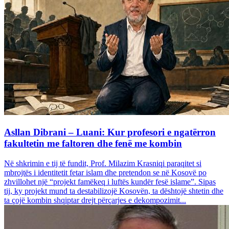
Asllan Dibrani – Luani: Kur profesori e ngatërron
fakultetin me faltoren dhe fenë me kombin
Në shkrimin e tij të fundit, Prof. Milazim Krasniqi paraqitet si
mbrojtës i identitetit fetar islam dhe pretendon se në Kosovë po
zhvillohet një “projekt famëkeq i luftës kundër fesë islame”. Sipas
tij, ky projekt mund ta destabilizojë Kosovën, ta dështojë shtetin dhe
ta çojë kombin shqiptar drejt përçarjes e dekompozimit...