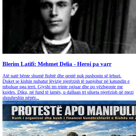
Blerim Latifi: Mehmet Delia - Heroi pa varr
Atë natë bënte shumë ftohtë dhe qentë nuk pushonin së lehuri.
Duket se kishin nuhatur lëvizje njerëzish të panjohur në katundin e
mbuluar nga terri. Gjyshi im rrinte zgjuar dhe po vëzhgonte me
kujdes. Diku, në fund të lamës, u dalluan tri silueta njerëzish që mezi
shquheshin nëpër...