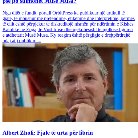
pse po sulmohet Musë Musa?
Nga ditët e fundit, portali OrbitPress ka publikuar një artikull të
gjatë, të mbushur me pretendime, etiketime dhe interpretime, përmes
të cilit është përpjekur të diskreditojë nismën për ndërtimin e Kishës
Katolike në Zogaj të Vushtrrisë dhe njëkohësisht të njollosë figurën
e atdhetarit Musë Musa. Ky reagim është përgjigje e drejtpërdrejtë
ndaj atij publikimi...
Albert Zholi: Fjalë të urta për librin