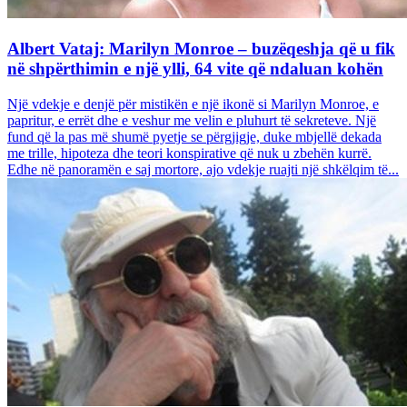
Albert Vataj: Marilyn Monroe – buzëqeshja që u fik
në shpërthimin e një ylli, 64 vite që ndaluan kohën
Një vdekje e denjë për mistikën e një ikonë si Marilyn Monroe, e
papritur, e errët dhe e veshur me velin e pluhurt të sekreteve. Një
fund që la pas më shumë pyetje se përgjigje, duke mbjellë dekada
me trille, hipoteza dhe teori konspirative që nuk u zbehën kurrë.
Edhe në panoramën e saj mortore, ajo vdekje ruajti një shkëlqim të...