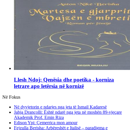
Llesh Ndoj: Qenësia dhe poetika - korniza
letrare apo letërsia në kornizë
Në Fokus
Në dyvjetorin e ndarjes nga jeta të Ismail Kadaresë
Jahja Drançolli: Është ndarë nga jeta në moshën 89-vjeçare
Akademik Prof. Emin Riza
Edison Ypi: Çemerrica mon amour
Fejzulla Berisha: Arbëreshët e Italisë – paradigma e