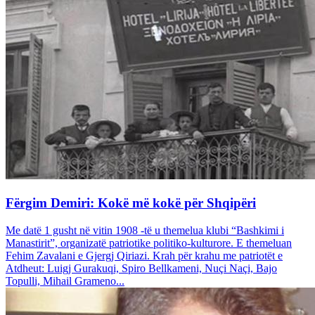
Fërgim Demiri: Kokë më kokë për Shqipëri
Me datë 1 gusht në vitin 1908 -të u themelua klubi “Bashkimi i
Manastirit”, organizatë patriotike politiko-kulturore. E themeluan
Fehim Zavalani e Gjergj Qiriazi. Krah për krahu me patriotët e
Atdheut: Luigj Gurakuqi, Spiro Bellkameni, Nuçi Naçi, Bajo
Topulli, Mihail Grameno...