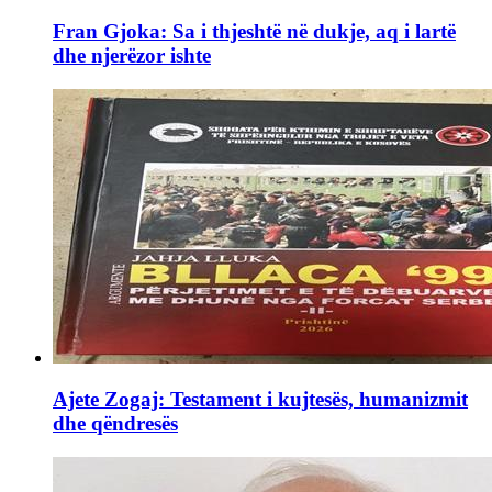
Fran Gjoka: Sa i thjeshtë në dukje, aq i lartë
dhe njerëzor ishte
Ajete Zogaj: Testament i kujtesës, humanizmit
dhe qëndresës