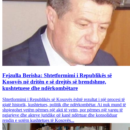
Fejzulla Berisha: Shtetformimi i Republikës së
Kosovës në dritën e së drejtës së brendshme,
kushtetuese dhe ndërkombëtare
Shtetformimi i Republikës së Kosovës është rezultat i një procesi të
gjatë historik, kushtetues, politik dhe ndërkombëtar. Ai nuk mund të
shpjegohet vetëm përmes një akti të vetm, por përmes një vargu të
ngjarjeve dhe akteve juridike që kanë ndërtuar dhe konsoliduar
rendin e sotëm kushtetues të Kosovës...