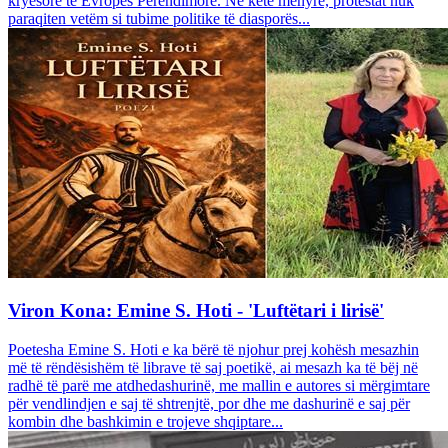
kryesore të Evropës Perëndimore. Në këtë mënyrë, protestat nuk
paraqiten vetëm si tubime politike të diasporës...
Viron Kona: Emine S. Hoti - 'Luftëtari i lirisë'
Poetesha Emine S. Hoti e ka bërë të njohur prej kohësh mesazhin
më të rëndësishëm të librave të saj poetikë, ai mesazh ka të bëj në
radhë të parë me atdhedashurinë, me mallin e autores si mërgimtare
për vendlindjen e saj të shtrenjtë, por dhe me dashurinë e saj për
kombin dhe bashkimin e trojeve shqiptare...