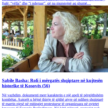
fjalë: “vëlla” dhe “i nderuar”, që na mungojnë aq shumë…
Sabile Basha: Roli i mërgatës shqiptare në kujtesën
historike të Kosovës (56)
Në vazhdim, dokumenti merr karakterin e një apeli të përgjithshëm
kombëtar. Autorët u bëjnë thirrje të gjithë atyre që ndihen shqiptarë
të marrin pjesë në mitingjet protestuese të organizuara në qytetet