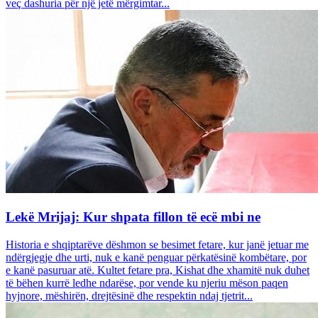
veç dashuria për një jetë mërgimtar...
Lekë Mrijaj: Kur shpata fillon të ecë mbi ne
Historia e shqiptarëve dëshmon se besimet fetare, kur janë jetuar me
ndërgjegje dhe urti, nuk e kanë penguar përkatësinë kombëtare, por
e kanë pasuruar atë. Kultet fetare pra, Kishat dhe xhamitë nuk duhet
të bëhen kurrë ledhe ndarëse, por vende ku njeriu mëson paqen
hyjnore, mëshirën, drejtësinë dhe respektin ndaj tjetrit...