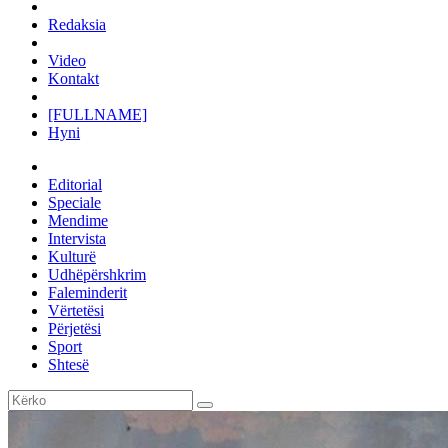
Redaksia
Video
Kontakt
[FULLNAME]
Hyni
Editorial
Speciale
Mendime
Intervista
Kulturë
Udhëpërshkrim
Faleminderit
Vërtetësi
Përjetësi
Sport
Shtesë